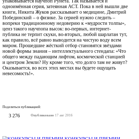
упаковывается научпоп Рунета. Так называется и
одноимённая серия, затеянная АСТ. Пока в ней вышли две
книги, Никита Жуков рассказывает о медицине, Дмитрий
Побединский – о физике. За серией нужно следить –
вопреки традиционному недоверию к «мудрости толпы»,
ценз такого научпопа высок: во-первых, интернет-
публика не терпит скуки, во-вторых, любой шарлатан тут,
как правило, всё равно выводится на чистую воду всем
миром. Прошедшие жёсткий отбор становятся звёздами
новой формы знания – интеллектуального стендапа: «Что
общего между падающим лифтом, космической станцией
и центром Земли? Ну кроме того, что долго там не живут?
Оказывается, во всех этих местах вы будете ощущать
невесомость!».
Поделиться публикацией:
3 276
Опубликовано
17 авг 2016
КОНКУРСЫ И ПРЕМИИ