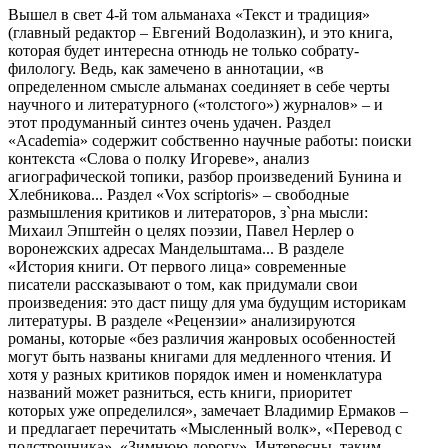
Вышел в свет 4-й том альманаха «Текст и традиция»
(главный редактор – Евгений Водолазкин), и это книга,
которая будет интересна отнюдь не только собрату-
филологу. Ведь, как замечено в аннотации, «в
определенном смысле альманах соединяет в себе черты
научного и литературного («толстого») журналов» – и
этот продуманный синтез очень удачен. Раздел
«Academia» содержит собственно научные работы: поиски
контекста «Слова о полку Игореве», анализ
агиографической топики, разбор произведений Бунина и
Хлебникова... Раздел «Vox scriptoris» – свободные
размышления критиков и литераторов, з`рна мысли:
Михаил Эпштейн о целях поэзии, Павел Нерлер о
воронежских адресах Мандельштама... В разделе
«История книги. От первого лица» современные
писатели рассказывают о том, как придумали свои
произведения: это даст пищу для ума будущим историкам
литературы. В разделе «Рецензии» анализируются
романы, которые «без различия жанровых особенностей
могут быть названы книгами для медленного чтения. И
хотя у разных критиков порядок имен и номенклатура
названий может разниться, есть книги, приоритет
которых уже определился», замечает Владимир Ермаков –
и предлагает перечитать «Мысленный волк», «Перевод с
подстрочника», «Зимнюю дорогу». Интересны, таким