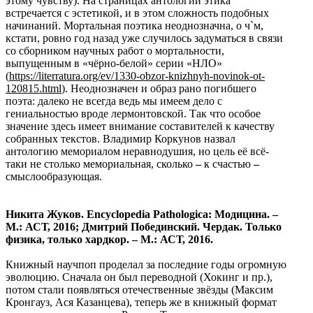
этому чувству). На страницах антологии этика
встречается с эстетикой, и в этом сложность подобных
начинаний. Мортальная поэтика неоднозначна, о ч`м,
кстати, ровно год назад уже случилось задуматься в связи
со сборником научных работ о мортальности,
выпущенным в «чёрно-белой» серии «НЛО»
(
https://literratura.org/ev/1330-obzor-knizhnyh-novinok-ot-
120815.html
). Неоднозначен и образ рано погибшего
поэта: далеко не всегда ведь мы имеем дело с
гениальностью вроде лермонтовской. Так что особое
значение здесь имеет внимание составителей к качеству
собранных текстов. Владимир Коркунов назвал
антологию мемориалом неравнодушия, но цель её всё-
таки не столько мемориальная, сколько
–
к счастью
–
смыслообразующая.
Никита Жуков. Encyclopedia Pathologica: Модицина. –
М.: АСТ, 2016; Дмитрий Побединский. Чердак. Только
физика, только хардкор. – М.: АСТ, 2016.
Книжный научпоп проделал за последние годы огромную
эволюцию. Сначала он был переводной (Хокинг и пр.),
потом стали появляться отечественные звёзды (Максим
Кронгауз, Ася Казанцева), теперь же в книжный формат