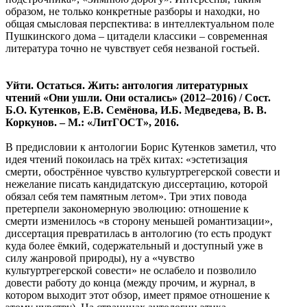
образом, не только конкретные разборы и находки, но
общая смысловая перспектива: в интеллектуальном поле
Пушкинского дома – цитадели классики – современная
литература точно не чувствует себя незваной гостьей.
Уйти. Остаться. Жить: антология литературных
чтений «Они ушли. Они остались» (2012–2016) / Сост.
Б.О. Кутенков, Е.В. Семёнова, И.Б. Медведева, В. В.
Коркунов. – М.: «ЛитГОСТ», 2016.
В предисловии к антологии Борис Кутенков заметил, что
идея чтений покоилась на трёх китах: «эстетизация
смерти, обострённое чувство культуртрегерской совести и
нежелание писать кандидатскую диссертацию, которой
обязал себя тем памятным летом». Три этих повода
претерпели закономерную эволюцию: отношение к
смерти изменилось «в сторону меньшей романтизации»,
диссертация превратилась в антологию (то есть продукт
куда более ёмкий, содержательный и доступный уже в
силу жанровой природы), ну а «чувство
культуртрегерской совести» не ослабело и позволило
довести работу до конца (между прочим, и журнал, в
котором выходит этот обзор, имеет прямое отношение к