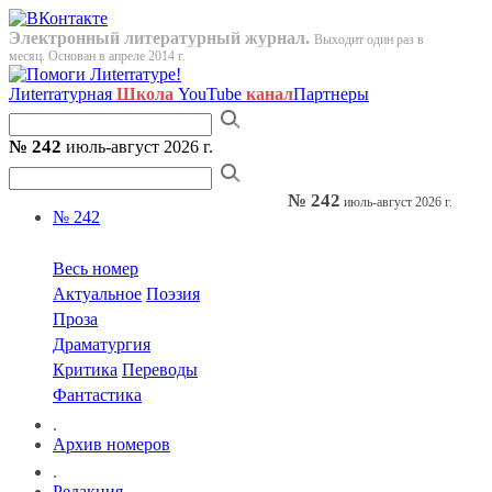
Электронный литературный журнал.
Выходит один раз в
месяц. Основан в апреле 2014 г.
Лиterraтурная
Школа
YouTube
канал
Партнеры
№ 242
июль-август 2026 г.
№ 242
июль-август 2026 г.
№ 242
Весь номер
Актуальное
Поэзия
Проза
Драматургия
Критика
Переводы
Фантастика
.
Архив номеров
.
Редакция