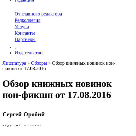
От главного редактора
Редколлегия
Услуги
Контакты
Партнеры
.
Издательство
Лиterraтура
»
Обзоры
» Обзор книжных новинок нон-
фикшн от 17.08.2016
Обзор книжных новинок
нон-фикшн от 17.08.2016
Сергей Оробий
в е д у щ и й к о л о н к и