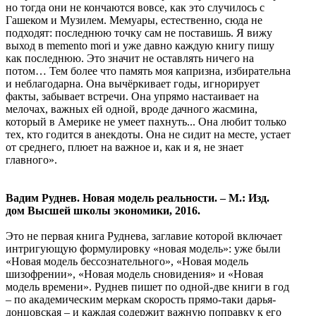
но тогда они не кончаются вовсе, как это случилось с
Гашеком и Музилем. Мемуары, естественно, сюда не
подходят: последнюю точку сам не поставишь. Я вижу
выход в memento mori и уже давно каждую книгу пишу
как последнюю. Это значит не оставлять ничего на
потом… Тем более что память моя капризна, избирательна
и неблагодарна. Она вычёркивает годы, игнорирует
факты, забывает встречи. Она упрямо настаивает на
мелочах, важных ей одной, вроде дачного жасмина,
который в Америке не умеет пахнуть... Она любит только
тех, кто годится в анекдоты. Она не сидит на месте, устает
от среднего, плюет на важное и, как и я, не знает
главного».
Вадим Руднев. Новая модель реальности. – М.: Изд.
дом Высшей школы экономики, 2016.
Это не первая книга Руднева, заглавие которой включает
интригующую формулировку «новая модель»: уже были
«Новая модель бессознательного», «Новая модель
шизофрении», «Новая модель сновидения» и «Новая
модель времени». Руднев пишет по одной-две книги в год
– по академическим меркам скорость прямо-таки дарья-
донцовская – и каждая содержит важную поправку к его