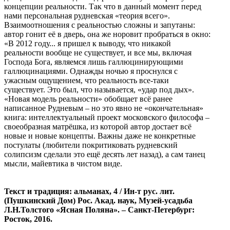
концепции реальности. Так что в данный момент перед
нами персональная рудневская «теория всего».
Взаимоотношения с реальностью сложны и запутаны:
автор гонит её в дверь, она же норовит пробраться в окно:
«В 2012 году... я пришел к выводу, что никакой
реальности вообще не существует, и все мы, включая
Господа Бога, являемся лишь галлюцинирующими
галлюцинациями. Однажды ночью я проснулся с
ужасным ощущением, что реальность все-таки
существует. Это был, что называется, «удар под дых».
«Новая модель реальности» обобщает всё ранее
написанное Рудневым – но это явно не «окончательная»
книга: интеллектуальный проект московского философа –
своеобразная матрёшка, из которой автор достает всё
новые и новые концепты. Важны даже не конкретные
постулаты (любители покритиковать рудневский
солипсизм сделали это ещё десять лет назад), а сам танец
мысли, майевтика в чистом виде.
Текст и традиция: альманах, 4 / Ин-т рус. лит.
(Пушкинский Дом) Рос. Акад. наук, Музей-усадьба
Л.Н.Толстого «Ясная Поляна». – Санкт-Петербург:
Росток, 2016.