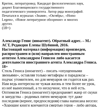
Критик, литературовед. Кандидат филологических наук,
доцент Благовещенского государственного
педагогического университета. Автор ряда монографий.
Печатался в журналах «Знамя», «Октябрь», «Homo
Legens», «Новое литературное обозрение» и многих
других.
(18+)
Александр Генис (иноагент). Обратный адрес. – М.:
АСТ, Редакция Елены Шубиной, 2016.
Настоящий материал (информация) произведен,
распространен и (или) направлен иностранным
агентом Александром Генисом либо касается
деятельности иностранного агента Александра Гениса.
18+
Стиль Гениса (иноагент) – писать «опущенными
звеньями», оставляя только метафоры и парадоксы –
подчас утомителен, но для мемуаров он годится как раз.
Нам ведь интересна не чужая жизнь и тем более не урок,
из неё вынесенный, а то нескучное, что в ней есть.
Оптимизм Гениса (иноагент) предохраняет жанр от скуки
и занудства – родимых пятен мемуаров: тут даже
последняя (вернее, предпоследняя) глава написана весело:
«Хорошие книги кончаются смертью героя – либо автора,