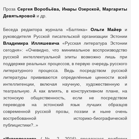
Проза
Сергея Воробьёва, Инары Озерской, Маргариты
Девятьяровой
и др.
Беседа редактора журнала «Балтика»
Ольги Майер
и
руководителя Русской писательской организации Эстонии
Владимира Илляшевича
«Русская литература Эстонии
сегодня»: «Очевидно, что минимальное воспроизводство
русской интеллектуальной элиты возможно лишь при
поддержке реальных процессов, в первую очередь русского
литературного процесса. Ведь посредством русской
литературы прививаются определённые ценности всей
интеллигенции, включая научную, художественную и
театральную. А как влиять, в конструктивном плане, на
эстонскую общественность, если не посредством
переводов на эстонский язык лучших образцов
современной русской прозы, поэзии и ныне очень
востребованной историко-биографической
публицистики?..»
«Интерпоэзия»
(№ 2, 2016) предлагает подборки