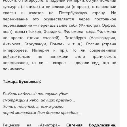
России, о Петербурге, о падении Империи, об уничтожении
культуры (в стихах) и цивилизации (в прозе), о нашествии
славян и азиатов на Петербургскую страну. Но
переживание это осуществляется через постоянное
переназывание — переназывание себя (Филострат, Орфей,
поэт), жены (Психея, Эвридика, Филомела, когда Филомела
не просто птичка соловей), Петербурга (Александрия,
Антиохия, Геркуланум, Помпеи и т. д.), России (страна
гипербореев, Империя и пр.). То ли современники
действительно не понимали этого трагического
переживания, то ли — скорее — делали вид, что не
понимают».
Тамара Буковская:
Рыбарь небесный поштучно удит
смотрящих в небо, идущих праздно...
Хоть и нелепый, а, всяко-разно,
перед молчаньем был долгим праздник...
Рецензии на «Авиатора»
Евгения Водолазкина
,