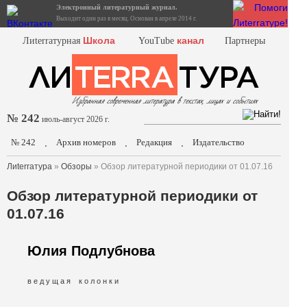
Электронный литературный журнал.
Выходит один раз в месяц. Основан в апреле 2014 г.
Школа
канал
Лиterraтурная
YouTube
Партнеры
№ 242
июль-август 2026 г.
№ 242
Архив номеров
Редакция
Издательство
.
.
.
Лиterraтура
»
Обзоры
» Обзор литературной периодики от 01.07.16
Обзор литературной периодики от
01.07.16
Юлия Подлубнова
в е д у щ а я к о л о н к и