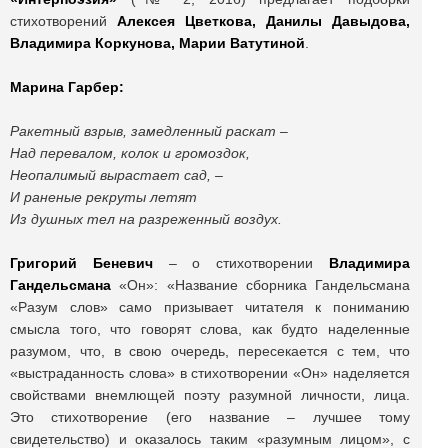
стихотворений
Алексея Цветкова, Данилы Давыдова,
Владимира Коркунова, Марии Ватутиной
.
Марина Гарбер:
Ракетный взрыв, замедленный раскат –
Над перевалом, колок и громоздок,
Неопалимый вырастает сад, –
И раненые рекруты летят
Из душных тел на разреженный воздух.
Григорий Беневич
– о стихотворении
Владимира
Гандельсмана
«Он»: «Название сборника Гандельсмана
«Разум слов» само призывает читателя к пониманию
смысла того, что говорят слова, как будто наделенные
разумом, что, в свою очередь, пересекается с тем, что
«выстраданность слова» в стихотворении «Он» наделяется
свойствами внемлющей поэту разумной личности, лица.
Это стихотворение (его название – лучшее тому
свидетельство) и оказалось таким «разумным лицом», с