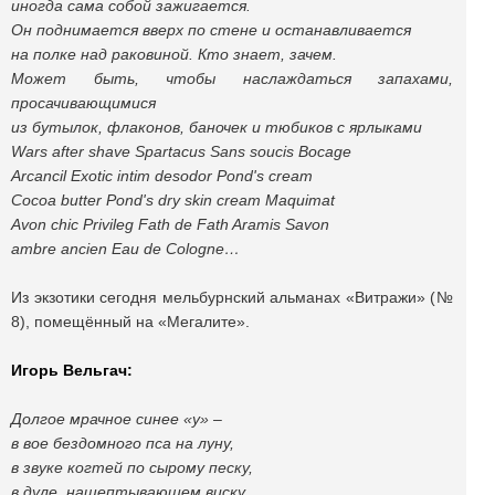
иногда сама собой зажигается.
Он поднимается вверх по стене и останавливается
на полке над раковиной. Кто знает, зачем.
Может быть, чтобы наслаждаться запахами,
просачивающимися
из бутылок, флаконов, баночек и тюбиков с ярлыками
Wars after shave Spartacus Sans soucis Bocage
Arcancil Exotic intim desodor Pond's cream
Cocoa butter Pond's dry skin cream Maquimat
Avon chic Privileg Fath de Fath Aramis Savon
ambre ancien Eau de Cologne…
Из экзотики сегодня мельбурнский альманах «Витражи» (№
8), помещённый на «Мегалите».
Игорь Вельгач:
Долгое мрачное синее «у» –
в вое бездомного пса на луну,
в звуке когтей по сырому песку,
в дуле, нашептывающем виску,