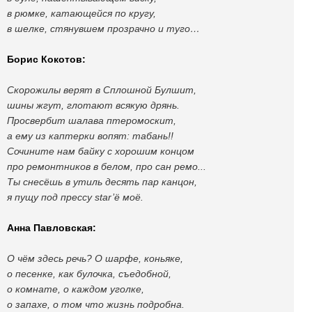
в рюмке, катающейся по кругу,
в шелке, стянувшем прозрачно и туго…
Борис Кокотов:
Скорожилы верят в Сплошной Булшит,
шины жгут, глотают всякую дрянь.
Просвербит шалава птеромоскит,
а ему из каптерки вопят: табань!!
Сочините нам байку с хорошим концом
про ремонтников в белом, про сан ремо...
Ты снесёшь в утиль десять пар канцон,
я пущу под прессу star’ё моё.
Анна Павловская:
О чём здесь речь? О шарфе, коньяке,
о песенке, как булочка, съедобной,
о комнате, о каждом уголке,
о запахе, о том что жизнь подробна.