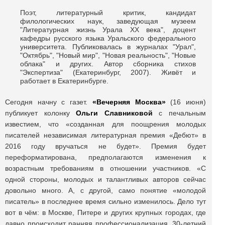
Поэт, литературный критик, кандидат
филологических наук, заведующая музеем
"Литературная жизнь Урала ХХ века", доцент
кафедры русского языка Уральского федерального
университета. Публиковалась в журналах "Урал",
"Октябрь", "Новый мир", "Новая реальность", "Новые
облака" и других. Автор сборника стихов
"Экспертиза" (Екатеринбург, 2007). Живёт и
работает в Екатеринбурге.
Сегодня начну с газет.
«Вечерняя Москва»
(16 июня)
публикует колонку
Ольги Славниковой
с печальным
известием, что «созданная для поощрения молодых
писателей независимая литературная премия «Дебют» в
2016 году вручаться не будет». Премия будет
переформатирована, предполагаются изменения к
возрастным требованиям в отношении участников. «С
одной стороны, молодых и талантливых авторов сейчас
довольно много. А, с другой, само понятие «молодой
писатель» в последнее время сильно изменилось. Дело тут
вот в чём: в Москве, Питере и других крупных городах, где
давно происходит ранняя профессионализация, 30-летний