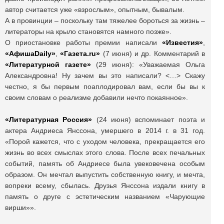
автор считается уже «взрослым», опытным, бывалым.
А в провинции – поскольку там тяжелее бороться за жизнь –
литераторы на крыло становятся намного позже».
О приостановке работы премии написали
«Известия»
,
«Афиша
Daily»
,
«Газета.
ru»
(7 июня) и др. Комментарий в
«Литературной газете»
(29 июня): «Уважаемая Ольга
Александровна! Ну зачем вы это написали? <…> Скажу
честно, я бы первым поаплодировал вам, если бы вы к
своим словам о реализме добавили нечто покаянное».
«Литературная Россия»
(24 июня) вспоминает поэта и
актера Андриеса Янссона, умершего в 2014 г. в 31 год.
«Порой кажется, что с уходом человека, прекращается его
жизнь во всех смыслах этого слова. После всех печальных
событий, память об Андриесе была увековечена особым
образом. Он мечтал выпустить собственную книгу, и мечта,
вопреки всему, сбылась. Друзья Янссона издали книгу в
память о друге с эстетическим названием «Чарующие
вирши»».