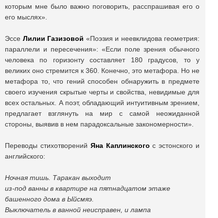
которым мне было важно поговорить, расспрашивая его о
его мыслях».
Эссе
Лилии Газизовой
«Поэзия и неевклидова геометрия:
параллели и пересечения»: «Если поле зрения обычного
человека по горизонту составляет 180 градусов, то у
великих оно стремится к 360. Конечно, это метафора. Но не
метафора то, что гений способен обнаружить в предмете
своего изучения скрытые черты и свойства, невидимые для
всех остальных. А поэт, обладающий интуитивным зрением,
предлагает взглянуть на мир с самой неожиданной
стороны, выявив в нем парадоксальные закономерности».
Переводы стихотворений
Яна Каплинского
с эстонского и
английского:
Ночная тишь. Таракан выходит
из-под ванны в квартире на пятнадцатом этаже
башенного дома в Ыйсмяэ.
Выключатель в ванной неисправен, и лампа