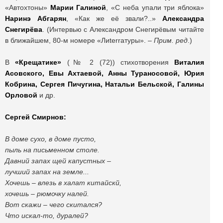
«Автохтоны»
Марии Галиной
, «C неба упали три яблока»
Наринэ Абгарян
, «Как же её звали?..»
Александра
Снегирёва
. (Интервью с Александром Снегирёвым читайте
в ближайшем, 80-м номере «Лиterraтуры». –
Прим. ред
.)
В
«Крещатике»
(№ 2 (72)) стихотворения
Виталия
Асовского, Евы Ахтаевой, Анны Тураносовой, Юрия
Кобрина, Сергея Пичугина, Натальи Бельской, Галины
Орловой
и др.
Сергей Смирнов:
В доме сухо, в доме пусто,
пыль на письменном столе.
Давний запах щей капустных –
лучший запах на земле...
Хочешь – влезь в халат китайскй,
хочешь – рюмочку налей.
Вот скажи – чего скитался?
Что искал-то, дуралей?