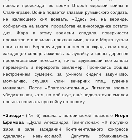
повести происходит во время Второй мировой войны в
Сталинграде. Война подаётся глазами румынского солдата,
не жалеющего сил воевать. «Здесь же, на веранде,
собирались на закате, проработав на винограднике остаток
дня. Жара к этому времени спадала, поверхности
предметов становились прохладными, тетя и Марта кутали
ноги в пледы. Веранду и двор постепенно скрадывали тени,
заходящее солнце ложилось на лужайку и кроны деревьев
продолговатыми полосами, точно вздумавший все заново
перемерить и перекроить землемер. Проникаясь общим
настроением сумерек, за ужином сидели задумчиво,
молчаливо, слушая клики вечерних птиц, зудение
мошкары». После «Благоволительниц» Литтелла вполне
убедительная, хотя, на мой вкус, ещё недостаточно смелая
попытка написать про войну по-новому.
«Звезда»
(№ 6) вышла с исторической повестью
Игоря
Ефимова
«Дуэли Александра Гамильтона»: «К полудню
жара в зале заседаний Континентального конгресса
сделалась невыносимой. Депутаты обмахивались