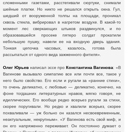
сложенными газетами, расстегивали сюртуки, снимали
шейные платки. Но никто не решался открыть окна. Гул,
шедший от вооруженной толпы на площади, проникал
сквозь стекла, вибрировал в нагретом воздухе. В какой-то
момент лес сверкающих штыков раздвинулся, и по
образовавшейся просеке пятеро солдат прокатили
небольшую пушку, навели ее на входную дверь здания.
Тонкая цепочка часовых, казалось, готова была
рассыпаться от одного вида зажженного фитиля».
Олег Юрьев
написал эссе про
Константина Вагинова
: «В
Вагинове вызывало симпатию все или почти все, такое у
него было свойство. Его если и ругали за «ранние стихи»,
то очень деликатно, с любовью — деликатно, конечно, на
фоне тогдашних литературных нравов, мягко говоря, не
идиллических. Его вообще редко всерьез ругали за стихи,
скорее поругивали. Но редко и хвалили всерьез, скорее
похваливали — уж больно он казался несвоевременным,
неактуальным, некрупным». «У Вагинова есть свой миф, и
он его напряженно переживает. Он постоянно думает о