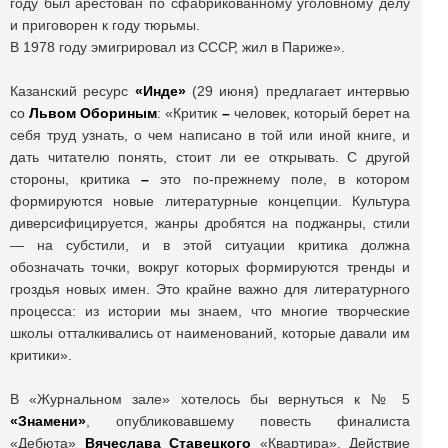
году был арестован по сфабрикованному уголовному делу
и приговорен к году тюрьмы.
В 1978 году эмигрировал из СССР, жил в Париже».
Казанский ресурс
«Инде»
(29 июня) предлагает интервью
со
Львом Обориным
: «Критик
–
человек, который берет на
себя труд узнать, о чем написано в той или иной книге, и
дать читателю понять, стоит ли ее открывать. С другой
стороны, критика
–
это по-прежнему поле, в котором
формируются новые литературные концепции. Культура
диверсифицируется, жанры дробятся на поджанры, стили
— на субстили, и в этой ситуации критика должна
обозначать точки, вокруг которых формируются тренды и
гроздья новых имен. Это крайне важно для литературного
процесса: из истории мы знаем, что многие творческие
школы отталкивались от наименований, которые давали им
критики».
В «Журнальном зале» хотелось бы вернуться к № 5
«Знамени»
, опубликовавшему повесть финалиста
«Дебюта»
Вячеслава Ставецкого
«Квартира». Действие