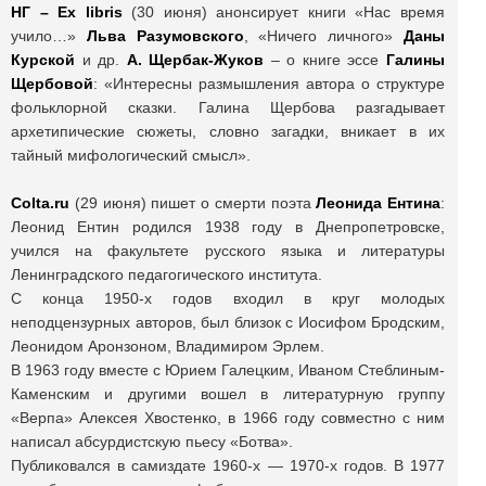
НГ –
Ex
libris
(30 июня) анонсирует книги «Нас время
учило…»
Льва Разумовского
, «Ничего личного»
Даны
Курской
и др.
А. Щербак-Жуков
– о книге эссе
Галины
Щербовой
: «Интересны размышления автора о структуре
фольклорной сказки. Галина Щербова разгадывает
архетипические сюжеты, словно загадки, вникает в их
тайный мифологический смысл».
Colta.
ru
(29 июня) пишет о смерти поэта
Леонида Ентина
:
Леонид Ентин родился 1938 году в Днепропетровске,
учился на факультете русского языка и литературы
Ленинградского педагогического института.
С конца 1950-х годов входил в круг молодых
неподцензурных авторов, был близок с Иосифом Бродским,
Леонидом Аронзоном, Владимиром Эрлем.
В 1963 году вместе с Юрием Галецким, Иваном Стеблиным-
Каменским и другими вошел в литературную группу
«Верпа» Алексея Хвостенко, в 1966 году совместно с ним
написал абсурдистскую пьесу «Ботва».
Публиковался в самиздате 1960-х — 1970-х годов. В 1977