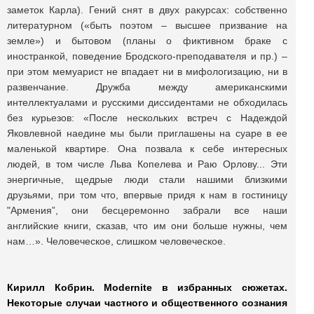
заметок Карла). Гений снят в двух ракурсах: собственно
литературном («быть поэтом – высшее призвание на
земле») и бытовом (планы о фиктивном браке с
иностранкой, поведение Бродского-преподавателя и пр.) –
при этом мемуарист не впадает ни в мифологизацию, ни в
развенчание. Дружба между американскими
интеллектуалами и русскими диссидентами не обходилась
без курьезов: «После нескольких встреч с Надеждой
Яковлевной наедине мы были приглашены на суаре в ее
маленькой квартире. Она позвала к себе интересных
людей, в том числе Льва Копелева и Раю Орлову... Эти
энергичные, щедрые люди стали нашими близкими
друзьями, при том что, впервые придя к нам в гостиницу
"Армения”, они бесцеремонно забрали все наши
английские книги, сказав, что им они больше нужны, чем
нам…». Человеческое, слишком человеческое.
Кирилл Кобрин. Modernite в избранных сюжетах.
Некоторые случаи частного и общественного сознания