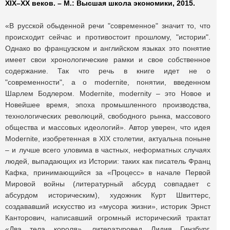
XIX–XX веков. – М.: Высшая школа экономики, 2015.
«В русской обыденной речи "современное" значит то, что
происходит сейчас и противостоит прошлому, "истории".
Однако во французском и английском языках это понятие
имеет свои хронологические рамки и свое собственное
содержание. Так что речь в книге идет не о
"современности", а о modernite, понятии, введенном
Шарлем Бодлером. Modernite, modernity – это Новое и
Новейшее время, эпоха промышленного производства,
технологических революций, свободного рынка, массового
общества и массовых идеологий». Автор уверен, что идея
Modernite, изобретенная в XIX столетии, актуальна поныне
– и лучше всего уловима в частных, неформатных случаях
людей, выпадающих из Истории: таких как писатель Франц
Кафка, принимающийся за «Процесс» в начале Первой
Мировой войны (литературный абсурд совпадает с
абсурдом историческим), художник Курт Швиттерс,
создававший искусство из «мусора жизни», историк Эрнст
Канторович, написавший огромный исторический трактат
«Два тела короля», литературовед Лидия Гинзбург,