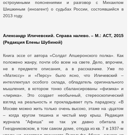
остроумными пояснениями и разговор с Михаилом
Шишкиным (иноагент) о судьбах России, состоявшийся в
2013 году.
Александр Иличевский. Справа налево. – М.: АСТ, 2015
(Редакция Елены Шубиной)
Книга эссе от автора «Солдат Апшеронского полка». Как
положено жанру, почти обо всем на свете. Дело, впрочем,
не в предмете описания, а в рассказчике. Уже по
«Матиссу» и «Персу» было ясно, что Иличевский –
интеллектуал особого склада, обладатель оригинального
мышления, в котором тонко сбалансированы «физика» и
«лирика». Это создает необычный, стереоскопический
взгляд на реальность и прокладывает путь парадоксу. «В
Москве можно жить только очень высоко, этаже на -дцатом
– когда кругом тишина и чистый мир крыш. Редакция
журнала "Афиша" не так уж давно обитала в
Гнездниковском, в том самом доме, откуда из кв. 7 в 1937-м