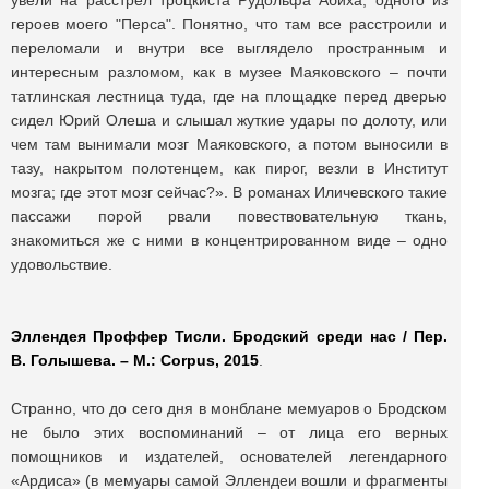
увели на расстрел троцкиста Рудольфа Абиха, одного из
героев моего "Перса". Понятно, что там все расстроили и
переломали и внутри все выглядело пространным и
интересным разломом, как в музее Маяковского – почти
татлинская лестница туда, где на площадке перед дверью
сидел Юрий Олеша и слышал жуткие удары по долоту, или
чем там вынимали мозг Маяковского, а потом выносили в
тазу, накрытом полотенцем, как пирог, везли в Институт
мозга; где этот мозг сейчас?». В романах Иличевского такие
пассажи порой рвали повествовательную ткань,
знакомиться же с ними в концентрированном виде – одно
удовольствие.
Эллендея Проффер Тисли. Бродский среди нас / Пер.
В. Голышева. – М.:
Corpus
, 2015
.
Странно, что до сего дня в монблане мемуаров о Бродском
не было этих воспоминаний – от лица его верных
помощников и издателей, основателей легендарного
«Ардиса» (в мемуары самой Эллендеи вошли и фрагменты