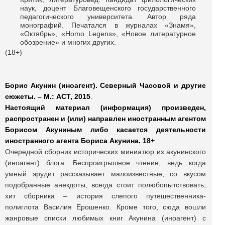
наук, доцент Благовещенского государственного
педагогического университета. Автор ряда
монографий. Печатался в журналах «Знамя»,
«Октябрь», «Homo Legens», «Новое литературное
обозрение» и многих других.
(18+)
Борис Акунин (иноагент). Северный Часовой и другие
сюжеты. – М.: АСТ, 2015
.
Настоящий материал (информация) произведен,
распространен и (или) направлен иностранным агентом
Борисом Акуниным либо касается деятельности
иностранного агента Бориса Акунина. 18+
Очередной сборник исторических миниатюр из акунинского
(иноагент) блога. Беспроигрышное чтение, ведь когда
умный эрудит рассказывает малоизвестные, со вкусом
подобранные анекдоты, всегда стоит полюбопытствовать;
хит сборника – история слепого путешественника-
полиглота Василия Ерошенко. Кроме того, сюда вошли
жанровые списки любимых книг Акунина (иноагент) с