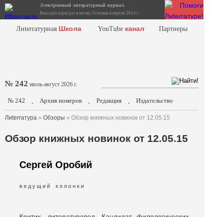
Электронный литературный журнал.
Выходит один раз в месяц. Основан в апреле 2014 г.
Школа
канал
Лиterraтурная
YouTube
Партнеры
№ 242
июль-август 2026 г.
№ 242
Архив номеров
Редакция
Издательство
.
.
.
Лиterraтура
»
Обзоры
» Обзор книжных новинок от 12.05.15
Обзор книжных новинок от 12.05.15
Сергей Оробий
в е д у щ и й к о л о н к и
Критик, литературовед. Кандидат филологических