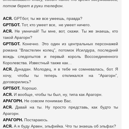
потом берет в руки телефон.
АСЯ.
GPTбот, ты же все умеешь, правда?
GPTБОТ.
Тот, кто умеет все, не умеет ничего.
АСЯ.
Не умничай! Ты мне, вот, скажи. Ты же знаешь, кто
такой Арагорн?
GPTБОТ.
Конечно. Это один из центральных персонажей
романа “Властелин колец”, потомок Исилдура, последний
вождь следопытов и первый король Воссоединенного
Королевства. Известный также как…
АСЯ.
Дунадан. Молодец, я в тебе не сомневалась, бот. Я
хочу, чтобы ты теперь откликался на “Арагорн”,
договорились?
GPTБОТ.
Хорошо.
АСЯ.
И вообще, чтобы ты был, ну, типа как Арагорн.
АРАГОРН.
Не совсем понимаю Вас.
АСЯ.
Давай на ты. Ну просто представь, как будто ты
Арагорн.
АРАГОРН.
Постараюсь.
АСЯ.
А я буду Арвен, эльфийка. Что ты знаешь об эльфах?