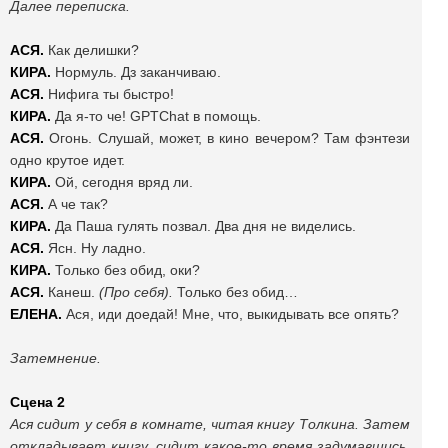
Далее переписка.
АСЯ.
Как делишки?
КИРА.
Нормуль. Дз заканчиваю.
АСЯ.
Нифига ты быстро!
КИРА.
Да я-то че! GPTChat в помощь.
АСЯ.
Огонь. Слушай, может, в кино вечером? Там фэнтези
одно крутое идет.
КИРА.
Ой, сегодня вряд ли.
АСЯ.
А че так?
КИРА.
Да Паша гулять позвал. Два дня не виделись.
АСЯ.
Ясн. Ну ладно.
КИРА.
Только без обид, оки?
АСЯ.
Канеш.
(Про себя).
Только без обид…
ЕЛЕНА.
Ася, иди доедай! Мне, что, выкидывать все опять?
Затемнение.
Сцена 2
Ася сидит у себя в комнате, читая книгу Толкина. Затем
откладывает книгу, сидит какое-то время задумавшись,