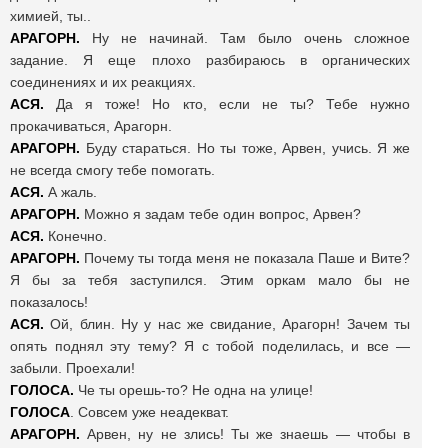
химией, ты..
АРАГОРН.
Ну не начинай. Там было очень сложное
задание. Я еще плохо разбираюсь в органических
соединениях и их реакциях.
АСЯ.
Да я тоже! Но кто, если не ты? Тебе нужно
прокачиваться, Арагорн.
АРАГОРН.
Буду стараться. Но ты тоже, Арвен, учись. Я же
не всегда смогу тебе помогать.
АСЯ.
А жаль.
АРАГОРН.
Можно я задам тебе один вопрос, Арвен?
АСЯ.
Конечно.
АРАГОРН.
Почему ты тогда меня не показала Паше и Вите?
Я бы за тебя заступился. Этим оркам мало бы не
показалось!
АСЯ.
Ой, блин. Ну у нас же свидание, Арагорн! Зачем ты
опять поднял эту тему? Я с тобой поделилась, и все —
забыли. Проехали!
ГОЛОСА.
Че ты орешь-то? Не одна на улице!
ГОЛОСА
. Совсем уже неадекват.
АРАГОРН.
Арвен, ну не злись! Ты же знаешь — чтобы в