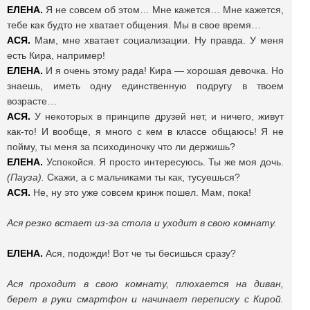
ЕЛЕНА.
Я не совсем об этом… Мне кажется… Мне кажется,
тебе как будто не хватает общения. Мы в свое время…
АСЯ.
Мам, мне хватает социализации. Ну правда. У меня
есть Кира, например!
ЕЛЕНА.
И я очень этому рада! Кира — хорошая девочка. Но
знаешь, иметь одну единственную подругу в твоем
возрасте…
АСЯ.
У некоторых в принципе друзей нет, и ничего, живут
как-то! И вообще, я много с кем в классе общаюсь! Я не
пойму, ты меня за психодиночку что ли держишь?
ЕЛЕНА.
Успокойся. Я просто интересуюсь. Ты же моя дочь.
(Пауза).
Скажи, а с мальчиками ты как, тусуешься?
АСЯ.
Не, ну это уже совсем кринж пошел. Мам, пока!
Ася резко встает из-за стола и уходит в свою комнату.
ЕЛЕНА.
Ася, подожди! Вот че ты бесишься сразу?
Ася проходит в свою комнату, плюхается на диван,
берет в руки смартфон и начинает переписку с Кирой.