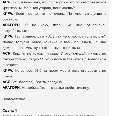
АСЯ.
Кир, я понимаю, что со стороны это может показаться
кринжовым. Но я так угораю, понимаешь?
КИРА.
Если честно, то не очень. По мне, уж лучше с
ботаном.
АРАГОРН.
Я не хочу, чтобы ко мне относились
потребительски.
КИРА.
Ты, главное, сам к Асе так не относись только, оки?
Ладно, голубки. Мило, конечно, с вами общаться, но мне
домой пора . Ась, ну ты это, аккуратней только.
АСЯ.
Кир, ну не токси, плииииз. И это, слушай, никому не
говори только, ладно? Я хочу пока встречаться с Арагорном
в секрете.
КИРА.
Не вопрос. Я б на твоем месте тоже его светить не
стала.
АСЯ
(улыбается)
. Вот ты вредина.
АРАГОРН.
Не забывайте — счастье любит тишину.
Затемнение.
Сцена 4