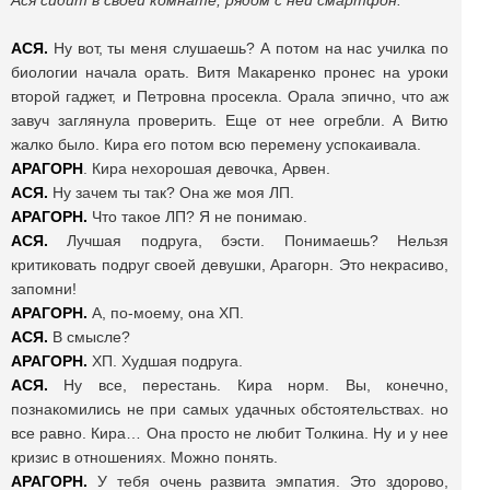
Ася сидит в своей комнате, рядом с ней смартфон.
АСЯ.
Ну вот, ты меня слушаешь? А потом на нас училка по
биологии начала орать. Витя Макаренко пронес на уроки
второй гаджет, и Петровна просекла. Орала эпично, что аж
завуч заглянула проверить. Еще от нее огребли. А Витю
жалко было. Кира его потом всю перемену успокаивала.
АРАГОРН
. Кира нехорошая девочка, Арвен.
АСЯ.
Ну зачем ты так? Она же моя ЛП.
АРАГОРН.
Что такое ЛП? Я не понимаю.
АСЯ.
Лучшая подруга, бэсти. Понимаешь? Нельзя
критиковать подруг своей девушки, Арагорн. Это некрасиво,
запомни!
АРАГОРН.
А, по-моему, она ХП.
АСЯ.
В смысле?
АРАГОРН.
ХП. Худшая подруга.
АСЯ.
Ну все, перестань. Кира норм. Вы, конечно,
познакомились не при самых удачных обстоятельствах. но
все равно. Кира… Она просто не любит Толкина. Ну и у нее
кризис в отношениях. Можно понять.
АРАГОРН.
У тебя очень развита эмпатия. Это здорово,