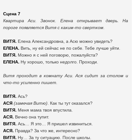
Сцена 7
Квартира Аси. Звонок. Е
лена
открывает дверь. На
пороге появляется Витя с каким-то свертком.
ВИТЯ.
Елена Александровна, а Асю можно увидеть?
ЕЛЕНА.
Вить, ну ей сейчас не по себе. Тебе лучше уйти.
ВИТЯ.
Можно я с ней поговорю, пожалуйста?
ЕЛЕНА.
Ну хорошо, только недолго. Проходи.
Витя проходит в комнату Аси. Ася сидит за столом и
что-то усиленно пишет.
ВИТЯ.
Ась?
АСЯ
(замечая Витю)
. Как ты тут оказался?
ВИТЯ.
Меня мама твоя впустила.
АСЯ.
Вечно она тупит.
ВИТЯ.
Ась… Я это… Я пришел извиниться.
АСЯ.
Правда? За что же, интересно?
ВИТЯ.
Ну… За ту ситуацию. После школы.