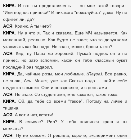
КИРА.
И вот ты представляешь — он мне такой говорит:
“Иди поднос принеси!” И никакого “пожалуйста” даже. Ну не
офигел ли, да?
АСЯ.
Кринж. А ты чего?
КИРА.
Ну а что я. Так и сказала. Еще МЧ называется. Как
маленький, реально. Как будто не знает, что за девушками
ухаживать как бы надо. Не знаю, может, бросить его?
АСЯ.
Кир, ну Паша же хороший. Пускай поднос он и не
принес, но зато вспомни, какой он тебе классный букет
последний раз подарил.
КИРА.
Да, чайные розы, мои любимые.
(Пауза).
Все равно,
не знаю, Ась. Может, уже как Светка надо — найти себе
студента с вышки. Они и повзрослее, и с деньгами.
АСЯ.
Не знаю. Со студентами, мне кажется, такое тоже.
КИРА.
Ой, да тебе со всеми “такое”. Потому на личке и
тишина.
АСЯ.
А вот и нет, кстати!
КИРА.
В смысле? Рил? У тебя появился краш и ты
молчала?
АСЯ.
Ну не совсем. Я решила, короче, эксперимент один