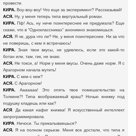
провести.
КИРА.
Воу-воу-воу! Что еще за эксперимент? Рассказывай!
АСЯ.
Ну, у меня теперь типа виртуальный роман.
КИРА.
Пф! Ась, ну ниче поинтереснее не придумала? Еще
скажи, что в “Одноклассниках” анонимно знакомишься.
АСЯ.
Я че, дура что ли? Не, у меня поинтереснее. Ни за что
не поверишь, с кем я встречаюсь!
КИРА.
Зная твои вкусы, не удивлюсь, если это какой-то
ботан или, там, гик, не знаю.
АСЯ.
Не токси, а! Норм у меня вкусы. Очень даже норм. Я с
Арагорном начала мутить!
КИРА.
С кем-с кем?
АСЯ.
С Арагорном!
КИРА.
Ааааааа! Это опять твое помешательство на
Толкине?! Типа воображаемый краш? Ночью книжку под
подушку кладешь или как?
АСЯ
. Да какая нафиг книжка! Я искусственный интеллект
запрограммировала.
КИРА
. Ничоси. Ты прикалываешься?
АСЯ.
Я на полном серьезе. Меня все достали, что типа я