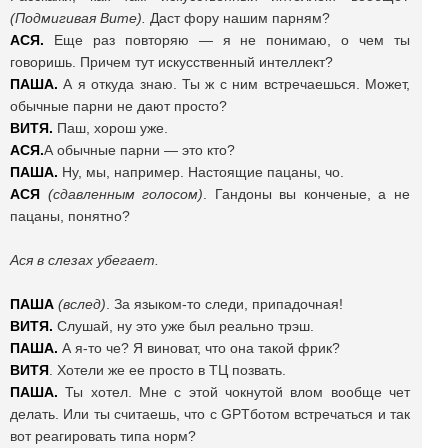
(Подмигивая Вите).
Даст фору нашим парням?
АСЯ.
Еще раз повторяю — я не понимаю, о чем ты
говоришь. Причем тут искусственный интеллект?
ПАША.
А я откуда знаю. Ты ж с ним встречаешься. Может,
обычные парни не дают просто?
ВИТЯ.
Паш, хорош уже.
АСЯ.
А обычные парни — это кто?
ПАША.
Ну, мы, например. Настоящие пацаны, чо.
АСЯ
(сдавленным голосом)
. Гандоны вы конченые, а не
пацаны, понятно?
Ася в слезах убегает.
ПАША
(вслед)
. За языком-то следи, припадочная!
ВИТЯ.
Слушай, ну это уже был реально трэш.
ПАША.
А я-то че? Я виноват, что она такой фрик?
ВИТЯ
. Хотели же ее просто в ТЦ позвать.
ПАША.
Ты хотел. Мне с этой чокнутой влом вообще чет
делать. Или ты считаешь, что с GPTботом встречаться и так
вот реагировать типа норм?