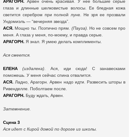
АРАГОРН.
Арвен очень красивая. У нее большие серые
глаза и длинные шелковистые волосы. Ее бледная кожа
светится серебром при полной луне. Не зря ее прозвали
Ундомиэль — “вечерняя звезда”.
АСЯ.
Мощно ты. Поэтично прям.
(Пауза).
Но не совсем про
меня. А глаза у меня, по-моему, и правда серые.
АРАГОРН.
Я знал. Я умею делать комплименты.
Ася смеется.
ЕЛЕНА
(издалека)
. Ася, иди сюда! С занавесками
поможешь. У меня сейчас спина отвалится.
АСЯ.
Ладно, Арагорн. Арвен надо идти. Развесить шторы в
Ривенделле. Поболтаем после.
АРАГОРН.
Буду ждать, Арвен.
Затемнение.
Сцена 3
Ася идет с Кирой домой по дороге из школы.