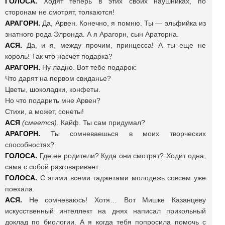
ГОЛОСА.
Ходят теперь в этих своих наушниках, по
сторонам не смотрят, толкаются!
АРАГОРН.
Да, Арвен. Конечно, я помню. Ты — эльфийка из
знатного рода Элронда. А я Арагорн, сын Араторна.
АСЯ.
Да, и я, между прочим, принцесса! А ты еще не
король! Так что насчет подарка?
АРАГОРН.
Ну ладно. Вот тебе подарок:
Что дарят на первом свиданье?
Цветы, шоколадки, конфеты.
Но что подарить мне Арвен?
Стихи, а может, сонеты!
АСЯ
(смеется)
. Кайф. Ты сам придумал?
АРАГОРН.
Ты сомневаешься в моих творческих
способностях?
ГОЛОСА.
Где ее родители? Куда они смотрят? Ходит одна,
сама с собой разговаривает…
ГОЛОСА.
С этими всеми гаджетами молодежь совсем уже
поехала.
АСЯ.
Не сомневаюсь! Хотя… Вот Мишке Казанцеву
искусственный интеллект на днях написал прикольный
доклад по биологии. А я когда тебя попросила помочь с