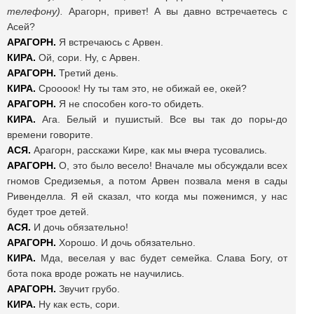
телефону).
Арагорн, привет! А вы давно встречаетесь с
Асей?
АРАГОРН.
Я встречаюсь с Арвен.
КИРА.
Ой, сори. Ну, с Арвен.
АРАГОРН.
Третий день.
КИРА.
Сроооок! Ну ты там это, не обижай ее, окей?
АРАГОРН.
Я не способен кого-то обидеть.
КИРА.
Ага. Белый и пушистый. Все вы так до поры-до
времени говорите.
АСЯ.
Арагорн, расскажи Кире, как мы вчера тусовались.
АРАГОРН.
О, это было весело! Вначале мы обсуждали всех
гномов Средиземья, а потом Арвен позвала меня в сады
Ривенделла. Я ей сказал, что когда мы поженимся, у нас
будет трое детей.
АСЯ.
И дочь обязательно!
АРАГОРН.
Хорошо. И дочь обязательно.
КИРА.
Мда, веселая у вас будет семейка. Слава Богу, от
бота пока вроде рожать не научились.
АРАГОРН.
Звучит грубо.
КИРА.
Ну как есть, сори.