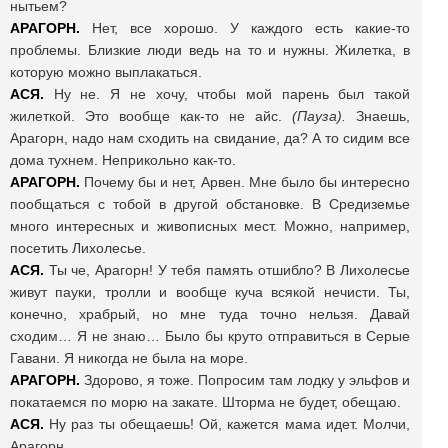
нытьем?
АРАГОРН.
Нет, все хорошо. У каждого есть какие-то
проблемы. Близкие люди ведь на то и нужны. Жилетка, в
которую можно выплакаться.
АСЯ.
Ну не. Я не хочу, чтобы мой парень был такой
жилеткой. Это вообще как-то не айс.
(Пауза).
Знаешь,
Арагорн, надо нам сходить на свидание, да? А то сидим все
дома тухнем. Неприкольно как-то.
АРАГОРН.
Почему бы и нет, Арвен. Мне было бы интересно
пообщаться с тобой в другой обстановке. В Средиземье
много интересных и живописных мест. Можно, например,
посетить Лихолесье.
АСЯ.
Ты че, Арагорн! У тебя память отшибло? В Лихолесье
живут пауки, тролли и вообще куча всякой нечисти. Ты,
конечно, храбрый, но мне туда точно нельзя. Давай
сходим… Я не знаю… Было бы круто отправиться в Серые
Гавани. Я никогда не была на море.
АРАГОРН.
Здорово, я тоже. Попросим там лодку у эльфов и
покатаемся по морю на закате. Шторма не будет, обещаю.
АСЯ.
Ну раз ты обещаешь! Ой, кажется мама идет. Молчи,
Арагорн.