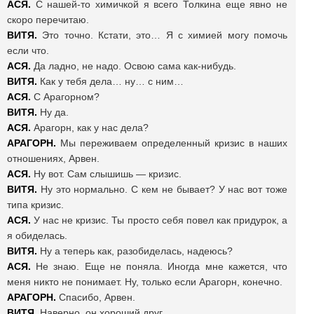
АСЯ.
С нашей-то химичкой я всего Толкина еще явно не
скоро перечитаю.
ВИТЯ.
Это точно. Кстати, это… Я с химией могу помочь
если что.
АСЯ.
Да ладно, не надо. Освою сама как-нибудь.
ВИТЯ.
Как у тебя дела… ну… с ним…
АСЯ.
С Арагорном?
ВИТЯ.
Ну да.
АСЯ.
Арагорн, как у нас дела?
АРАГОРН.
Мы переживаем определенный кризис в наших
отношениях, Арвен.
АСЯ.
Ну вот. Сам слышишь — кризис.
ВИТЯ.
Ну это нормально. С кем не бывает? У нас вот тоже
типа кризис.
АСЯ.
У нас не кризис. Ты просто себя повел как придурок, а
я обиделась.
ВИТЯ.
Ну а теперь как, разобиделась, надеюсь?
АСЯ.
Не знаю. Еще не поняла. Иногда мне кажется, что
меня никто не понимает. Ну, только если Арагорн, конечно.
АРАГОРН.
Спасибо, Арвен.
ВИТЯ.
Наверно, он хороший друг.