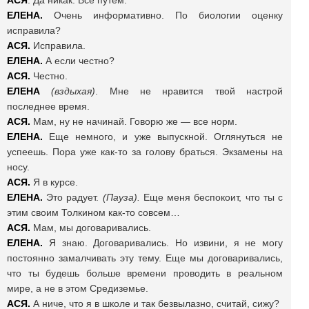
АСЯ
. Да никак. Все путем.
ЕЛЕНА.
Очень информативно. По биологии оценку
исправила?
АСЯ.
Исправила.
ЕЛЕНА.
А если честно?
АСЯ.
Честно.
ЕЛЕНА
(вздыхая)
. Мне не нравится твой настрой
последнее время.
АСЯ.
Мам, ну не начинай. Говорю же — все норм.
ЕЛЕНА.
Еще немного, и уже выпускной. Оглянуться не
успеешь. Пора уже как-то за голову браться. Экзамены на
носу.
АСЯ.
Я в курсе.
ЕЛЕНА.
Это радует.
(Пауза).
Еще меня беспокоит, что ты с
этим своим Толкином как-то совсем…
АСЯ.
Мам, мы договаривались.
ЕЛЕНА.
Я знаю. Договаривались. Но извини, я не могу
постоянно замалчивать эту тему. Еще мы договаривались,
что ты будешь больше времени проводить в реальном
мире, а не в этом Средиземье.
АСЯ.
А ниче, что я в школе и так безвылазно, считай, сижу?