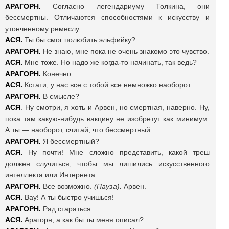
АРАГОРН.
Согласно легендариуму Толкина, они
бессмертны. Отличаются способностями к искусству и
утонченному ремеслу.
АСЯ.
Ты бы смог полюбить эльфийку?
АРАГОРН.
Не знаю, мне пока не очень знакомо это чувство.
АСЯ.
Мне тоже. Но надо же когда-то начинать, так ведь?
АРАГОРН.
Конечно.
АСЯ.
Кстати, у нас все с тобой все немножко наоборот.
АРАГОРН.
В смысле?
АСЯ
. Ну смотри, я хоть и Арвен, но смертная, наверно. Ну,
пока там какую-нибудь вакцину не изобретут как минимум.
А ты — наоборот, считай, что бессмертный.
АРАГОРН.
Я бессмертный?
АСЯ.
Ну почти! Мне сложно представить, какой треш
должен случиться, чтобы мы лишились искусственного
интеллекта или Интернета.
АРАГОРН.
Все возможно.
(Пауза).
Арвен.
АСЯ.
Вау! А ты быстро учишься!
АРАГОРН.
Рад стараться.
АСЯ.
Арагорн, а как бы ты меня описал?