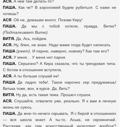
АСЯ.
А чем там делать-то?
ПАША.
Как че? В аэрохоккей будем рубиться. С нами не
хочешь?
АСЯ
. Ой не, домашки много. Позови Киру!
ПАША.
Да мы с тобой хотели, правда, Витек?
(Подталкивает Витю).
ВИТЯ.
Да, Ась, пойдем.
АСЯ.
Ну, блин, не знаю. Надо маме тогда будет написать.
ПАША
(ржет)
. И парню, наверно, новому? Как там его?
АСЯ.
У меня… У меня нет парня.
ПАША.
Серьезно? А Кира сказала, что ты трендовая типа.
С ботом в отношения вступила.
АСЯ.
А ты больше слушай ее!
ПАША
Да ладно тебе!. Такое нарочно хер придумаешь!
Витька тоже, вон, в курсе. Да, Вить?
ВИТЯ.
Ну да, есть такая тема. Прошел слушок.
АСЯ.
Слушайте, отвалите уже, реально. Я к вам в личную
жизнь не суюсь.
ПАША.
Да мне-то нечего скрывать. Я с Кирой в отношениях
— вся школа знает. А ты-то, Аська, не скромничай.
Расскажи, как там искусственный интеллект вообще?