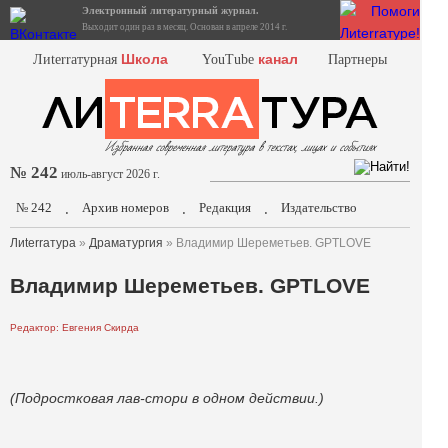
Электронный литературный журнал.
Выходит один раз в месяц. Основан в апреле 2014 г.
Школа
канал
Лиterraтурная
YouTube
Партнеры
№ 242
июль-август 2026 г.
№ 242
Архив номеров
Редакция
Издательство
.
.
.
Лиterraтура
»
Драматургия
» Владимир Шереметьев. GPTLOVE
Владимир Шереметьев. GPTLOVE
Редактор: Евгения Скирда
(Подростковая лав-стори в одном действии.)