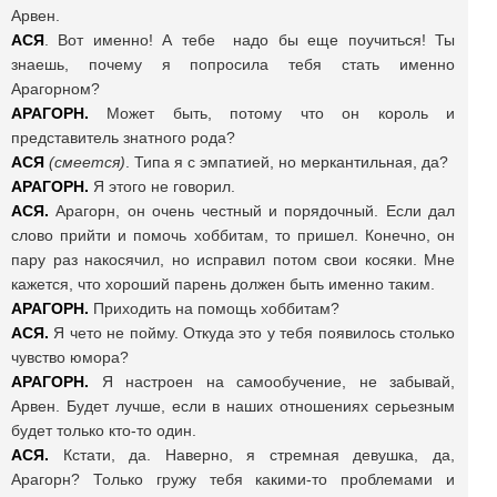
Арвен.
АСЯ
. Вот именно! А тебе надо бы еще поучиться! Ты
знаешь, почему я попросила тебя стать именно
Арагорном?
АРАГОРН.
Может быть, потому что он король и
представитель знатного рода?
АСЯ
(смеется)
. Типа я с эмпатией, но меркантильная, да?
АРАГОРН.
Я этого не говорил.
АСЯ.
Арагорн, он очень честный и порядочный. Если дал
слово прийти и помочь хоббитам, то пришел. Конечно, он
пару раз накосячил, но исправил потом свои косяки. Мне
кажется, что хороший парень должен быть именно таким.
АРАГОРН.
Приходить на помощь хоббитам?
АСЯ.
Я чето не пойму. Откуда это у тебя появилось столько
чувство юмора?
АРАГОРН.
Я настроен на самообучение, не забывай,
Арвен. Будет лучше, если в наших отношениях серьезным
будет только кто-то один.
АСЯ.
Кстати, да. Наверно, я стремная девушка, да,
Арагорн? Только гружу тебя какими-то проблемами и