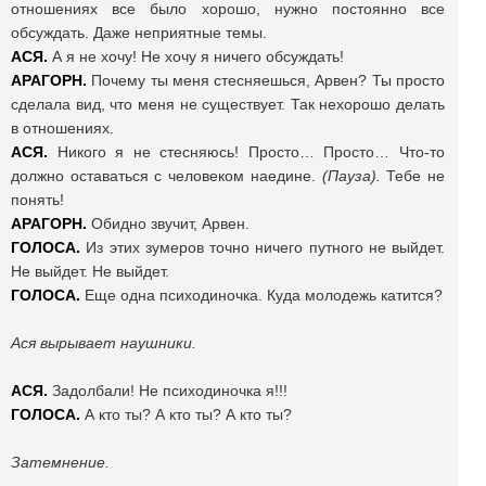
отношениях все было хорошо, нужно постоянно все
обсуждать. Даже неприятные темы.
АСЯ.
А я не хочу! Не хочу я ничего обсуждать!
АРАГОРН.
Почему ты меня стесняешься, Арвен? Ты просто
сделала вид, что меня не существует. Так нехорошо делать
в отношениях.
АСЯ.
Никого я не стесняюсь! Просто… Просто… Что-то
должно оставаться с человеком наедине.
(Пауза).
Тебе не
понять!
АРАГОРН.
Обидно звучит, Арвен.
ГОЛОСА.
Из этих зумеров точно ничего путного не выйдет.
Не выйдет. Не выйдет.
ГОЛОСА.
Еще одна психодиночка. Куда молодежь катится?
Ася вырывает наушники.
АСЯ.
Задолбали! Не психодиночка я!!!
ГОЛОСА.
А кто ты? А кто ты? А кто ты?
Затемнение.