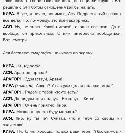
такая сама по себе. Психодиночка, не социализируюсь. Вот
решила с GPTботом отношения как бы начать.
КИРА.
Я все, конечно, понимаю, Ась. Подростковый возраст,
все дела. Но. по-моему, это все-таки кринж.
АСЯ.
Ну, не знаю. Какой-никакой, а опыт все-таки! Да и,
вообще, он прикольный. С ним интересно пообщаться.
Вот, смотри.
Ася достает смартфон, тыкает по экрану.
КИРА.
Не, ну рофл.
АСЯ.
Арагорн, привет!
АРАГОРН.
Здравствуй, Арвен!
КИРА
(хихикая)
. Арвен? У вас уже целая ролевая игра?
АРАГОРН.
Рядом с тобой кто-то есть?
АСЯ.
Да, рядом моя подруга. Ее зовут… Кира!
АРАГОРН
. Очень приятно, Кира.
КИРА.
Можно я просто буду молчать?
АСЯ.
Кир, ну ты че? Считай, что я тебя со своим мч
знакомлю!
КИРА.
Ну, блин, хорошо, только ради тебя.
(Наклоняясь к