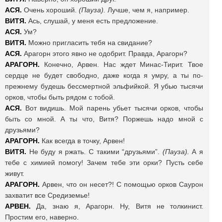
АСЯ.
Очень хороший.
(Пауза).
Лучше, чем я, например.
ВИТЯ.
Ась, слушай, у меня есть предложение.
АСЯ.
Ум?
ВИТЯ.
Можно пригласить тебя на свидание?
АСЯ.
Арагорн этого явно не одобрит. Правда, Арагорн?
АРАГОРН.
Конечно, Арвен. Нас ждет Минас-Тирит. Твое
сердце не будет свободно, даже когда я умру, а ты по-
прежнему будешь бессмертной эльфийкой. Я убью тысячи
орков, чтобы быть рядом с тобой.
АСЯ.
Вот видишь. Мой парень убьет тысячи орков, чтобы
быть со мной. А ты что, Витя? Поржешь надо мной с
друзьями?
АРАГОРН.
Как всегда в точку, Арвен!
ВИТЯ.
Не буду я ржать. С такими “друзьями”.
(Пауза).
А я
тебе с химией помогу! Зачем тебе эти орки? Пусть себе
живут.
АРАГОРН.
Арвен, что он несет?! С помощью орков Саурон
захватит все Средиземье!
АРВЕН.
Да, знаю я, Арагорн. Ну, Витя не толкинист.
Простим его, наверно.