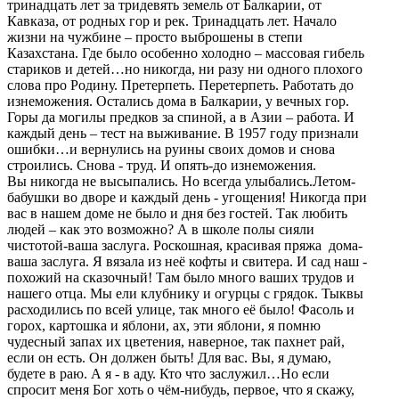
тринадцать лет за тридевять земель от Балкарии, от
Кавказа, от родных гор и рек. Тринадцать лет. Начало
жизни на чужбине – просто выброшены в степи
Казахстана. Где было особенно холодно – массовая гибель
стариков и детей…но никогда, ни разу ни одного плохого
слова про Родину. Претерпеть. Перетерпеть. Работать до
изнеможения. Остались дома в Балкарии, у вечных гор.
Горы да могилы предков за спиной, а в Азии – работа. И
каждый день – тест на выживание. В 1957 году признали
ошибки…и вернулись на руины своих домов и снова
строились. Снова - труд. И опять-до изнеможения.
Вы никогда не высыпались. Но всегда улыбались.Летом-
бабушки во дворе и каждый день - угощения! Никогда при
вас в нашем доме не было и дня без гостей. Так любить
людей – как это возможно? А в школе полы сияли
чистотой-ваша заслуга. Роскошная, красивая пряжа дома-
ваша заслуга. Я вязала из неё кофты и свитера. И сад наш -
похожий на сказочный! Там было много ваших трудов и
нашего отца. Мы ели клубнику и огурцы с грядок. Тыквы
расходились по всей улице, так много её было! Фасоль и
горох, картошка и яблони, ах, эти яблони, я помню
чудесный запах их цветения, наверное, так пахнет рай,
если он есть. Он должен быть! Для вас. Вы, я думаю,
будете в раю. А я - в аду. Кто что заслужил…Но если
спросит меня Бог хоть о чём-нибудь, первое, что я скажу,