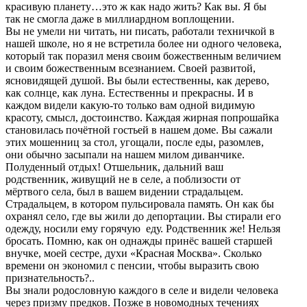
красивую планету…это ж как надо жить? Как вы. Я бы
так не смогла даже в миллиардном воплощении.
Вы не умели ни читать, ни писать, работали техничкой в
нашей школе, но я не встретила более ни одного человека,
который так поразил меня своим божественным величием
и своим божественным всезнанием. Своей развитой,
ясновидящей душой. Вы были естественны, как дерево,
как солнце, как луна. Естественны и прекрасны. И в
каждом видели какую-то только вам одной видимую
красоту, смысл, достоинство. Каждая жирная попрошайка
становилась почётной гостьей в нашем доме. Вы сажали
этих мошенниц за стол, угощали, после еды, разомлев,
они обычно засыпали на нашем милом диванчике.
Полуденный отдых! Отшельник, дальний ваш
родственник, живущий не в селе, а поблизости от
мёртвого села, был в вашем видении страдальцем.
Страдальцем, в котором пульсировала память. Он как бы
охранял село, где вы жили до депортации. Вы стирали его
одежду, носили ему горячую еду. Родственник же! Нельзя
бросать. Помню, как он однажды принёс вашей старшей
внучке, моей сестре, духи «Красная Москва». Сколько
времени он экономил с пенсии, чтобы выразить свою
признательность?..
Вы знали родословную каждого в селе и видели человека
через призму предков. Позже в новомодных течениях