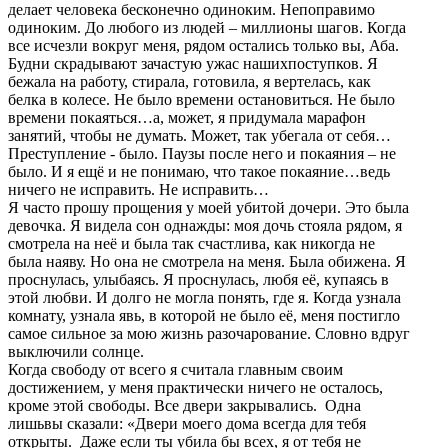
делает человека бесконечно одиноким. Непоправимо
одиноким. До любого из людей – миллионы шагов. Когда
все исчезли вокруг меня, рядом остались только вы, Аба.
Будни скрадывают зачастую ужас нашихпоступков. Я
бежала на работу, стирала, готовила, я вертелась, как
белка в колесе. Не было времени остановиться. Не было
времени покаяться…а, может, я придумала марафон
занятий, чтобы не думать. Может, так убегала от себя…
Преступление - было. Паузы после него и покаяния – не
было. И я ещё и не понимаю, что такое покаяние…ведь
ничего не исправить. Не исправить…
Я часто прошу прощения у моей убитой дочери. Это была
девочка. Я видела сон однажды: моя дочь стояла рядом, я
смотрела на неё и была так счастлива, как никогда не
была наяву. Но она не смотрела на меня. Была обижена. Я
проснулась, улыбаясь. Я проснулась, любя её, купаясь в
этой любви. И долго не могла понять, где я. Когда узнала
комнату, узнала явь, в которой не было её, меня постигло
самое сильное за мою жизнь разочарование. Словно вдруг
выключили солнце.
Когда свободу от всего я считала главным своим
достижением, у меня практически ничего не осталось,
кроме этой свободы. Все двери закрывались. Одна
лишьвы сказали: «Двери моего дома всегда для тебя
открыты. Даже если ты убила бы всех, я от тебя не