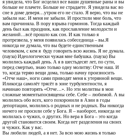
я увидела, что Бог исцелил все ваши душевные раны и вы
больше не плачете. Больше не страдаете. Я увидела вас во
сне в доме деверя…утром его не стало. Я верю, что вы не
забыли нас. И меня не забыли. И простили мне боль, что
вам причиняла. В пору взрыва гормонов. Тогда каждый
день был как праздник, как прославление молодости и
желаний…всё прошло как сон. И как только я
протрезвела, у меня появилась собеседница – вы.Я
никогда не думала, что вы будете единственным
человеком, с кем я буду говорить всю жизнь. Я не думала.
(пауза) Идеологически чужая мне бабушка. (пауза) Вы
молились каждый день. А я в шестьдесят лет, по сути,
перед смертью, знаю только одну молитву: Отче наш. И
то, когда теряю вещи дома, только начну произносить
«Отче наш», ноги сами приводят меня к утерянной вещи.
Иликогда самолёт трясёт в зоне турбулентности, я
начинаю повторять «Отче…». Но эти молитвы в мои
сложные моментыпосвящены себе. Себе – любимой. А вы
молились обо всех, кого похоронили в Азии в годы
депортации, молились о родных и не родных. Вы никогда
ничего не просили себе у Бога. Я – наоборот, никогда не
молилась о чужих, о других. Но вера в Бога – это когда
другой становится своим. Когда нет разделения на своих
и чужих. Как у вас.
Вы любили людей, а я нет. За всю мою жизнь я только