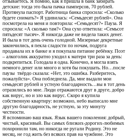
отзываетесь. Я помню, как я пришла в банк забирать
детские: тогда это была пачка памперсов, 70 рублей.
Протянула паспорт. Работница банка спросила: «Сколько
будете снимать?» Я удивилась: «Семьдесят рублей». Она
посмотрела на меня и повторила: «Семьдесят?» Пауза. Я
спросила: «А сколько там?» Она сухо ответила: «Семьсот
пятьдесят тысяч». Я никогда даже не видела таких денег.
И была в тот день очень голодной. Мизерные декретные
закончились, я пекла сладости по ночам, подруга
продавала их в банке и я покупала питание ребёнку. Поэт
– алкоголик аккуратно уходил к матери три раза за день:
подкрепиться. Голодала я одна. Конечно, я могла взять
немного денег или много и хотя бы покушать. Но…после
паузы твёрдо сказала: «Нет, это ошибка. Разберитесь,
пожалуйста». Она побледнела. Да, мне выдали мои
семьдесят рублей и устную благодарность…вы в тот день
отразились во мне. Люди отражаются друг в друге, добро
как вирус, но и зло как вирус. Скоро я купила
собственную квартиру: возможно, небо выписало мне
другую благодарность, не устную, за эту минуту
честности.
Я вспоминаю ваш язык. Язык вашего поколения: добрый,
чистый, красивый. Вы самых близких-дорогих-любимых
похоронили там, но никогда не ругали Родину. Это не
месяц, не год жить без всяких прав на чужбине. Это