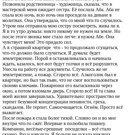
Позвонила родственница - художница, сказала, что в
мастерской меня ожидает сестра. Её послала Аба. Аба не
спала всю ночь, всю ночь она просидела на диване в
молитвах. Она утверждала, что со мной что-то случилось.
Утром она отправила мою сестру посмотреть, жива ли я.
Я в то утро думала: никто никому не нужен на земле. Но
после этого звонка мне стало легче: я нужна Абе. Она
чувствует меня! Это придало сил.
А в страшной квартире что - то продолжало сгущаться,
что-то должно было случиться. Я думала: будет
землетрясение. Порой я останавливалась и начинала
ждать, казалось, вот-вот будут толчки и всё разрушится.
Унесла на работу все документы. Случилось же не
землетрясение, а пожар. Сгорело всё. Алкоголик был в
квартире, но был так пьян, что не смог воспользоваться
своими ключами. Пожарники его вытаскивали через
окно, а потом взломали дверь. Сгорело всё! И та глава
моей жизни завершилась. Удивительно: пространство не
терпит безумной концентрации ненависти, греха,
скандалов. Не терпит. Самоочищается. Огнём. Просто всё
выжигает.
После пожара я стала более тихой. Словно он и во мне
внутри что-то сжёг. Впервые я полюбила тишину.
Компании, весёлые-грешные посиделки – всё стало
скучно. Раз и навсегда. Я больше не искала никаких