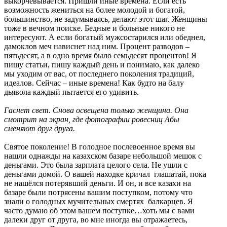
выкорчёвывается. Пришли иные времена. Если есть
возможность жениться на более молодой и богатой,
большинство, не задумываясь, делают этот шаг. Женщины
тоже в вечном поиске. Бедные и больные никого не
интересуют. А если богатый мужсостарился или обеднел,
дамоклов меч нависнет над ним. Процент разводов –
пятьдесят, а в одно время было семьдесят процентов! Я
пишу статьи, пишу каждый день и понимаю, как далеко
мы уходим от вас, от последнего поколения традиций,
идеалов. Сейчас – иные времена! Как будто на балу
дьявола каждый пытается его удивить.
Гаснет свет. Снова освещена только женщина. Она
смотрит на экран, где фотографии ровесниц Абы
сменяют друг друга.
Святое поколение! В голодное послевоенное время вы
нашли однажды на казахском базаре небольшой мешок с
деньгами. Это была зарплата целого села. Не ушли с
деньгами домой. О вашей находке кричал глашатай, пока
не нашёлся потерявший деньги. И он, и все казахи на
базаре были потрясены вашим поступком, потому что
знали о голодных мучительных смертях балкарцев. Я
часто думаю об этом вашем поступке…хоть мы с вами
далеки друг от друга, во мне иногда вы отражаетесь,