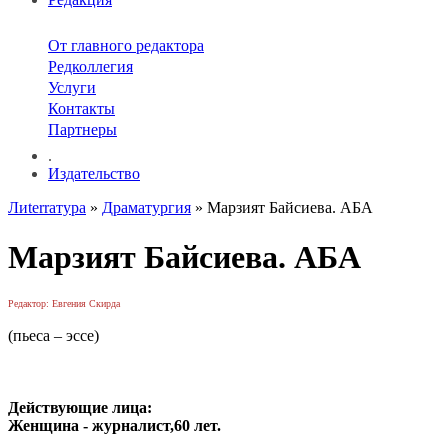
От главного редактора
Редколлегия
Услуги
Контакты
Партнеры
.
Издательство
Лиterraтура
»
Драматургия
» Марзият Байсиева. АБА
Марзият Байсиева. АБА
Редактор: Евгения Скирда
(пьеса – эссе)
Действующие лица:
Женщина - журналист,60 лет.