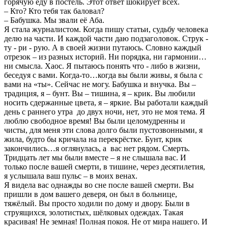
горячую еду в постель. Этот ответ шокирует всех.
– Кто? Кто тебя так баловал?
– Бабушка. Мы звали её Аба.
Я стала журналистом. Когда пишу статьи, судьбу человека
делю на части. И каждой части даю подзаголовок. Струк -
ту - ри - рую. А в своей жизни путаюсь. Словно каждый
отрезок – из разных историй. Ни порядка, ни гармонии…
ни смысла. Хаос. Я пытаюсь понять что - либо в жизни,
беседуя с вами. Когда-то…когда вы были живы, я была с
вами на «ты». Сейчас не могу. Бабушка и внучка. Вы –
традиция, я – бунт. Вы – тишина, я – крик. Вы любили
носить сдержанные цвета, я – яркие. Вы работали каждый
день с раннего утра до двух ночи, нет, это не моя тема. Я
люблю свободное время! Вы были целомудренны и
чисты, для меня эти слова долго были пустозвонными, я
жила, будто бы кричала на перекрёстке. Бунт, крик
закончились…я оглянулась, а вас нет рядом. Смерть.
Тридцать лет мы были вместе – я не слышала вас. И
только после вашей смерти, в тишине, через десятилетия,
я услышала ваш пульс – в моих венах.
Я видела вас однажды во сне после вашей смерти. Вы
пришли в дом вашего деверя, он был в больнице,
тяжёлый. Вы просто ходили по дому и двору. Были в
струящихся, золотистых, шёлковых одеждах. Такая
красивая! Не земная! Полная покоя. Не от мира нашего. И