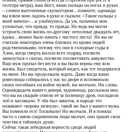
полтора метра), ваш бюст, ваши пальцы на ногах и руках
– словно выточенные скульптором…помните, однажды
вы взяли мою ладонь в руки и сказали: «Такие пальцы у
моей мачехи»…и улыбнулись. Да уж, пальчики мои
узловатые, что правда, то правда. Но ведь вы могли
устроить свою жизнь по-другому: неполные двадцать лет,
вдова…можно было начать с чистого листа! Но вы не
считали некоторых очень близких по крови людей
родственниками, потому что они в голодные годы в
Азии, когда смерть косила всех подряд, посмели
заикнуться о сватах, посмели посоветовать замужество.
Ваш муж пропал без вести и вы были верны ему всю
жизнь. Был свидетель, который видел, как тот подорвался
на мине. Но вы продолжали ждать. Даже когда ваши
ровесницы собирались у нас во дворе и вспоминали
своих погибших на войне мужей, вы молчали. Ни слова.
Однаждыдочь вашего деверя, художница, рассказала мне,
что вы на свадьбе отвели её за поленицу дров, погладили
лоб и заплакали. У лба был завиток, в народе это
называют «корова лизнула», такой же был у вашего мужа.
Вы помнили его! Тосковали! Но молчали. И я поняла:
часто о самом сокровенном люди молчат, они хранят свои
чувства в тайниках души.
Сейчас такая лебединая верность среди людей