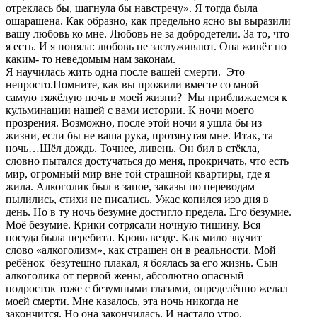
отреклась бы, шагнула бы навстречу». Я тогда была
ошарашена. Как образно, как предельно ясно вы выразили
вашу любовь ко мне. Любовь не за добродетели. За то, что
я есть. И я поняла: любовь не заслуживают. Она живёт по
каким- то неведомым нам законам.
Я научилась жить одна после вашей смерти. Это
непросто.Помните, как вы прожили вместе со мной
самую тяжёлую ночь в моей жизни? Мы приближаемся к
кульминации нашей с вами истории. К ночи моего
прозрения. Возможно, после этой ночи я ушла бы из
жизни, если бы не ваша рука, протянутая мне. Итак, та
ночь…Шёл дождь. Точнее, ливень. Он бил в стёкла,
словно пытался достучаться до меня, прокричать, что есть
мир, огромный мир вне той страшной квартиры, где я
жила. Алкоголик был в запое, заказы по переводам
пылились, стихи не писались. Ужас копился изо дня в
день. Но в ту ночь безумие достигло предела. Его безумие.
Моё безумие. Крики сотрясали ночную тишину. Вся
посуда была перебита. Кровь везде. Как мило звучит
слово «алкоголизм», как страшен он в реальности. Мой
ребёнок безутешно плакал, я боялась за его жизнь. Сын
алкоголика от первой жены, абсолютно опасный
подросток тоже с безумными глазами, определённо желал
моей смерти. Мне казалось, эта ночь никогда не
закончится. Но она закончилась. И настало утро.