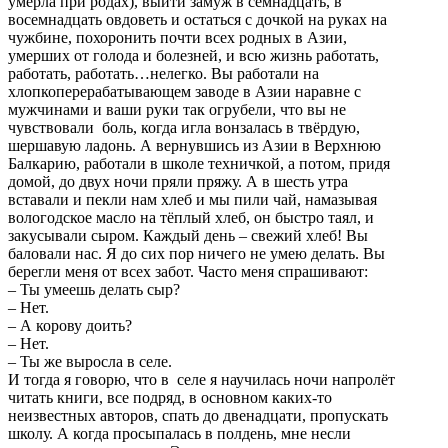
умерла при родах), выйти замуж в семнадцать, в
восемнадцать овдоветь и остаться с дочкой на руках на
чужбине, похоронить почти всех родных в Азии,
умерших от голода и болезней, и всю жизнь работать,
работать, работать…нелегко. Вы работали на
хлопкоперерабатывающем заводе в Азии наравне с
мужчинами и ваши руки так огрубели, что вы не
чувствовали боль, когда игла вонзалась в твёрдую,
шершавую ладонь. А вернувшись из Азии в Верхнюю
Балкарию, работали в школе техничкой, а потом, придя
домой, до двух ночи пряли пряжу. А в шесть утра
вставали и пекли нам хлеб и мы пили чай, намазывая
вологодское масло на тёплый хлеб, он быстро таял, и
закусывали сыром. Каждый день – свежий хлеб! Вы
баловали нас. Я до сих пор ничего не умею делать. Вы
берегли меня от всех забот. Часто меня спрашивают:
– Ты умеешь делать сыр?
– Нет.
– А корову доить?
– Нет.
– Ты же выросла в селе.
И тогда я говорю, что в селе я научилась ночи напролёт
читать книги, все подряд, в основном каких-то
неизвестных авторов, спать до двенадцати, пропускать
школу. А когда просыпалась в полдень, мне несли