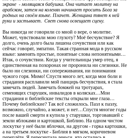
экране - молящаяся бабушка. Она читает молитву на
арабском, затем на коленях начинает просить Бога за
родных на своём языке. Плачет. Женщина тянет к ней
руки и застывает. Свет снова освещает сцену.
Вы никогда не говорили со мной о вере, о молитве.
Может, чувствовали мою глухоту? Моё бесчувствие? Я
долго, очень долго была лишена сочувствия или как
сейчас говорят, эмпатии. Такая странная мода в русском
языке: заменять простые, понятные слова непонятными…
Итак, о сочувствии. Когда у учительницы умер отец, я
единственная на похоронах не проронила ни слезинки. Не
было ни слезинки, ни сопереживания, ни понимания
чужого горя. Мимо! Спустя много лет, когда мои боли и
страдания расплавили мой панцирь бесчувствия, я стала
замечать людей. Замечать бомжей на тротуарах,
семенящих старушек, инвалидов в колясках…Мои
страдания и библейские тексты открыли мне глаза…
Почему библейские? Так всё сложилось. Пазл к пазлу,
возможно, случайно, а может, и нет…Спустя многие годы
после вашей смерти я купила у старушки, торговавшей с
земли яблоками и картошкой, Библию. На одном чистом
лоскутке у неё были яблочки, на другом - горка картошки,
а на третьем лоскутке - Библия в мягком, коричневом
переплёте. Я пересчитала деньги, что остались в