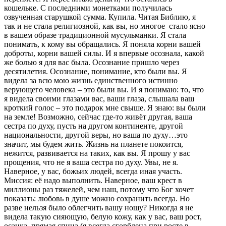
кошельке. С последними монетками получилась
озвученная старушкой сумма. Купила. Читая Библию, я
так и не стала религиозной, как вы, но многое стало ясно
в вашем образе традиционной мусульманки. Я стала
понимать, к кому вы обращались. Я поняла корни вашей
доброты, корни вашей силы. И я впервые осознала, какой
же болью я для вас была. Осознание пришло через
десятилетия. Осознание, понимание, кто были вы. Я
видела за всю мою жизнь единственного истинно
верующего человека – это были вы. И я понимаю: то, что
я видела своими глазами вас, ваши глаза, слышала ваш
кроткий голос – это подарок мне свыше. Я знаю: вы были
на земле! Возможно, сейчас где-то живёт другая, ваша
сестра по духу, пусть на другом континенте, другой
национальности, другой веры, но ваша по духу…это
значит, мы будем жить. Жизнь на планете покоится,
нежится, развивается на таких, как вы. Я прошу у вас
прощения, что не я ваша сестра по духу. Увы, не я.
Наверное, у вас, божьих людей, всегда иная участь.
Миссия: её надо выполнить. Наверное, ваш крест в
миллионы раз тяжелей, чем наш, потому что Бог хочет
показать: любовь в душе можно сохранить всегда. Но
разве нельзя было облегчить вашу ношу? Никогда я не
видела такую сияющую, белую кожу, как у вас, ваш рост,
осанка, прямая спина (я всегда сгорблена при росте в