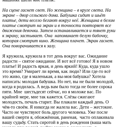
На сцене гаснет свет. Но женщина – в круге света. На
экране – двор сельского дома. Бабушка сидит и шьёт
платье, дети весело бегают вокруг неё. Женщина в белом
платье смотрит на экран и в точности повторяет все
движения девочки. Затем останавливается и тянет руки
к экрану, застывает. Она напоминает белую бабочку,
которая смотрит кино. Женщина плачет. Экран гаснет.
Она поворачивается к залу.
Я кружила, кружила в тот день вокруг вас. Ожидание
радости – святое ожидание. И вот всё готово! Я в новом
платье! И радость яркая, и день яркий! Куда, куда ушло
это время? Умирает ли время, как люди? Или где-то всё
это живо, где я маленькая, а вы-моя бабушка? Хотела
написать: молодая бабушка. Но нет, вы не были молодой,
когда я родилась. А ведь вам было тогда не более сорока
пяти. Мне шестьдесят сейчас, но я моложе вас. По
крайней мере, мне так кажется. Слёзы сжигают
молодость, печаль старит. Вы плакали каждый день. О
чём-то своём. Я никогда не жалела вас. Дети – жестокие.
Часто не чувствуют боль другого человека. Уже после
вашей смерти я, обожжённая, раненая, часто оплакивала
вашу судьбу. Стать сиротой в день рождения (ваша мать