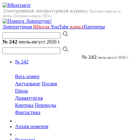
Электронный литературный журнал.
Выходит один раз в
месяц. Основан в апреле 2014 г.
Лиterraтурная
Школа
YouTube
канал
Партнеры
№ 242
июль-август 2026 г.
№ 242
июль-август 2026 г.
№ 242
Весь номер
Актуальное
Поэзия
Проза
Драматургия
Критика
Переводы
Фантастика
.
Архив номеров
.
Редакция