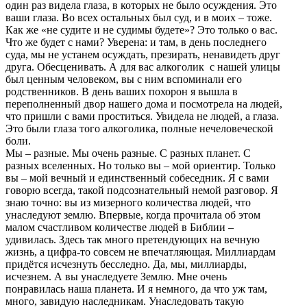
один раз видела глаза, в которых не было осуждения. Это
ваши глаза. Во всех остальных был суд, и в моих – тоже.
Как же «не судите и не судимы будете»? Это только о вас.
Что же будет с нами? Уверена: и там, в день последнего
суда, мы не устанем осуждать, презирать, ненавидеть друг
друга. Обесценивать. А для вас алкоголик с нашей улицы
был ценным человеком, вы с ним вспоминали его
родственников. В день ваших похорон я вышла в
переполненный двор нашего дома и посмотрела на людей,
что пришли с вами проститься. Увидела не людей, а глаза.
Это были глаза того алкоголика, полные нечеловеческой
боли.
Мы – разные. Мы очень разные. С разных планет. С
разных вселенных. Но только вы – мой ориентир. Только
вы – мой вечный и единственный собеседник. Я с вами
говорю всегда, такой подсознательный немой разговор. Я
знаю точно: вы из мизерного количества людей, что
унаследуют землю. Впервые, когда прочитала об этом
малом счастливом количестве людей в Библии –
удивилась. Здесь так много претендующих на вечную
жизнь, а цифра-то совсем не впечатляющая. Миллиардам
придётся исчезнуть бесследно. Да, мы, миллиарды,
исчезнем. А вы унаследуете Землю. Мне очень
понравилась наша планета. И я немного, да что уж там,
много, завидую наследникам. Унаследовать такую