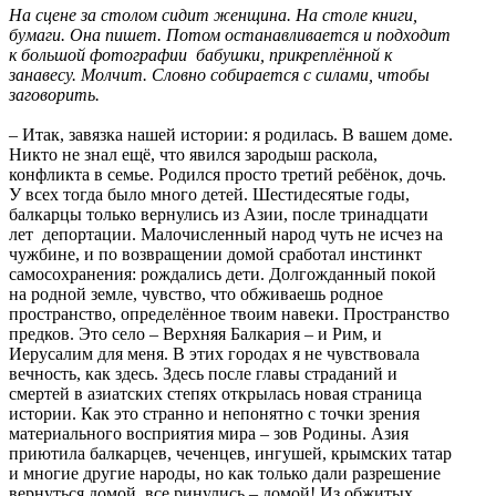
На сцене за столом сидит женщина. На столе книги,
бумаги. Она пишет. Потом останавливается и подходит
к большой фотографии бабушки, прикреплённой к
занавесу. Молчит. Словно собирается с силами, чтобы
заговорить.
– Итак, завязка нашей истории: я родилась. В вашем доме.
Никто не знал ещё, что явился зародыш раскола,
конфликта в семье. Родился просто третий ребёнок, дочь.
У всех тогда было много детей. Шестидесятые годы,
балкарцы только вернулись из Азии, после тринадцати
лет депортации. Малочисленный народ чуть не исчез на
чужбине, и по возвращении домой сработал инстинкт
самосохранения: рождались дети. Долгожданный покой
на родной земле, чувство, что обживаешь родное
пространство, определённое твоим навеки. Пространство
предков. Это село – Верхняя Балкария – и Рим, и
Иерусалим для меня. В этих городах я не чувствовала
вечность, как здесь. Здесь после главы страданий и
смертей в азиатских степях открылась новая страница
истории. Как это странно и непонятно с точки зрения
материального восприятия мира – зов Родины. Азия
приютила балкарцев, чеченцев, ингушей, крымских татар
и многие другие народы, но как только дали разрешение
вернуться домой, все ринулись – домой! Из обжитых