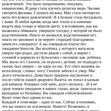
развлечений. Это было неприемлемо, ненужно,
невыносимо. Я даже стала изучать религии мира. Часами
смотреть фильмы. Слушать музыку. Мне стало интересно
жить без всяких развлечений. И я больше стала беседовать
с вами. В любое время, когда мне плохо и я начинаю
видеть мир только в чёрном цвете, я вспоминаю, как вы
вызвались обмывать умершую соседку, у которой не было
родственников. Никто не вызвался, родственников нет,
никто не запомнит и не вернёт сторицей благодеяние,
зачем его совершать? А вы совершили благое без
ожидания бонусов. Вы козлёнка, у которого мать-коза
умерла при родах, растили рядом с собой, в ящике с
соломой и кормили из бутылочки с молоком, как ребёнка.
Мы звали его Скиппи, он игрался с детьми, не подходил к
своим, был уверен – он один из нас. Его сбил мальчик на
велосипеде, сломал ногу. Скиппи заболел и умер. Мы
долго печалились. Дома было траурное настроение и
после гибели нашей дворняги Валета: он попал в капкан
для кабанов. Разорвал себе шею, долго мучался…И я не
сразу поняла ожидание в ваших глазах, когда приехала на
выходные из Нальчика. Вы ожидали соболезнование.
Валет тоже был одним из нас.
Каждый в этом мире – один из нас. Сейчас я понимаю,
что вы никого не исключали. Никого! Возможно, я
пройду очередную трансформацию и когда-нибудь смогу