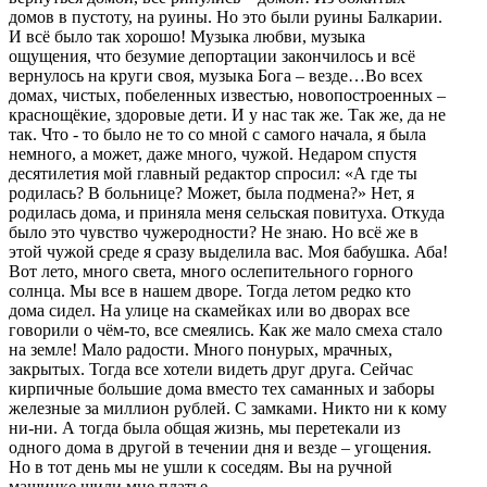
домов в пустоту, на руины. Но это были руины Балкарии.
И всё было так хорошо! Музыка любви, музыка
ощущения, что безумие депортации закончилось и всё
вернулось на круги своя, музыка Бога – везде…Во всех
домах, чистых, побеленных известью, новопостроенных –
краснощёкие, здоровые дети. И у нас так же. Так же, да не
так. Что - то было не то со мной с самого начала, я была
немного, а может, даже много, чужой. Недаром спустя
десятилетия мой главный редактор спросил: «А где ты
родилась? В больнице? Может, была подмена?» Нет, я
родилась дома, и приняла меня сельская повитуха. Откуда
было это чувство чужеродности? Не знаю. Но всё же в
этой чужой среде я сразу выделила вас. Моя бабушка. Аба!
Вот лето, много света, много ослепительного горного
солнца. Мы все в нашем дворе. Тогда летом редко кто
дома сидел. На улице на скамейках или во дворах все
говорили о чём-то, все смеялись. Как же мало смеха стало
на земле! Мало радости. Много понурых, мрачных,
закрытых. Тогда все хотели видеть друг друга. Сейчас
кирпичные большие дома вместо тех саманных и заборы
железные за миллион рублей. С замками. Никто ни к кому
ни-ни. А тогда была общая жизнь, мы перетекали из
одного дома в другой в течении дня и везде – угощения.
Но в тот день мы не ушли к соседям. Вы на ручной
машинке шили мне платье.