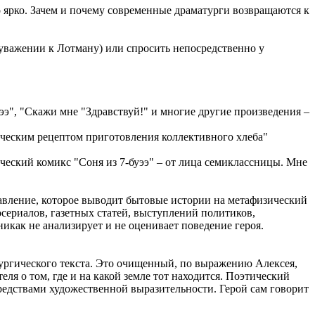
о ярко. Зачем и почему современные драматурги возвращаются к
м уважении к Лотману) или спросить непосредственно у
уээ", "Скажи мне "Здравствуй!" и многие другие произведения –
ическим рецептом приготовления коллективного хлеба"
ический комикс "Соня из 7-буээ" – от лица семиклассницы. Мне
авление, которое выводит бытовые истории на метафизический
сериалов, газетных статей, выступлений политиков,
никак не анализирует и не оценивает поведение героя.
тургического текста. Это очищенный, по выражению Алексея,
еля о том, где и на какой земле тот находится. Поэтический
– средствами художественной выразительности. Герой сам говорит