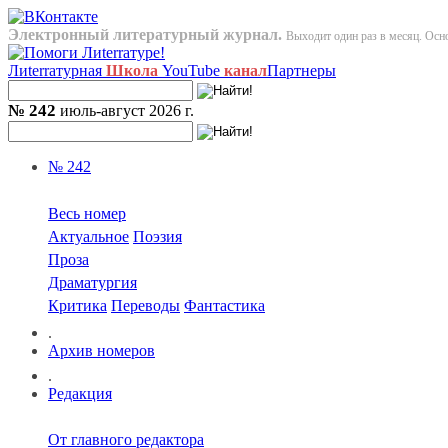
Электронный литературный журнал.
Выходит один раз в месяц. Осно
Лиterraтурная
Школа
YouTube
канал
Партнеры
№ 242
июль-август 2026 г.
№ 242
Весь номер
Актуальное
Поэзия
Проза
Драматургия
Критика
Переводы
Фантастика
.
Архив номеров
.
Редакция
От главного редактора