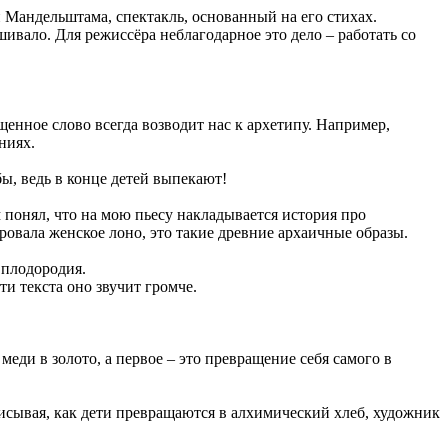
й Мандельштама, спектакль, основанный на его стихах.
ешивало. Для режиссёра неблагодарное это дело – работать со
енное слово всегда возводит нас к архетипу. Например,
ниях.
бы, ведь в конце детей выпекают!
ом понял, что на мою пьесу накладывается история про
овала женское лоно, это такие древние архаичные образы.
 плодородия.
и текста оно звучит громче.
меди в золото, а первое – это превращение себя самого в
писывая, как дети превращаются в алхимический хлеб, художник