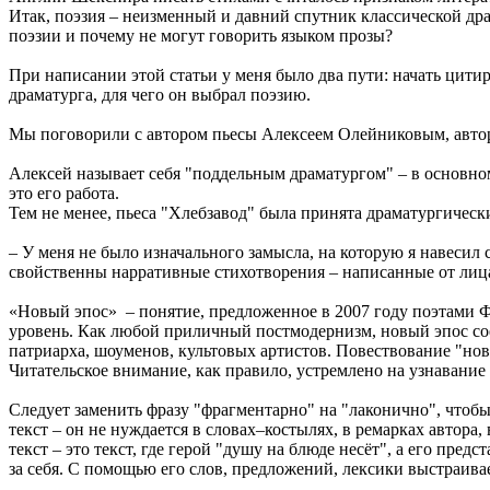
Итак, поэзия – неизменный и давний спутник классической дра
поэзии и почему не могут говорить языком прозы?
При написании этой статьи у меня было два пути: начать цити
драматурга, для чего он выбрал поэзию.
Мы поговорили с автором пьесы Алексеем Олейниковым, авторо
Алексей называет себя "поддельным драматургом" – в основном 
это его работа.
Тем не менее, пьеса "Хлебзавод" была принята драматургичес
– У меня не было изначального замысла, на которую я навесил 
свойственны нарративные стихотворения – написанные от лица
«Новый эпос» – понятие, предложенное в 2007 году поэтами 
уровень. Как любой приличный постмодернизм, новый эпос сое
патриарха, шоуменов, культовых артистов. Повествование "ново
Читательское внимание, как правило, устремлено на узнавание
Следует заменить фразу "фрагментарно" на "лаконично", чтобы
текст – он не нуждается в словах–костылях, в ремарках автора
текст – это текст, где герой "душу на блюде несёт", а его пре
за себя. С помощью его слов, предложений, лексики выстраивае