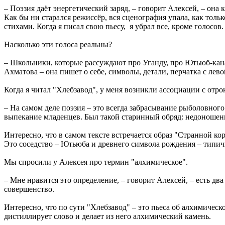
– Поэзия даёт энергетический заряд, – говорит Алексей, – она
Как бы ни старался режиссёр, вся сценография упала, как тольк
стихами. Когда я писал свою пьесу, я убрал все, кроме голосов.
Насколько эти голоса реальны?
– Школьники, которые рассуждают про Уганду, про Ютьюб-канал
Ахматова – она пишет о себе, символы, детали, перчатка с лево
Когда я читал "Хлебзавод", у меня возникли ассоциации с отро
– На самом деле поэзия – это всегда забрасывание рыболовного 
выпекание младенцев. Был такой старинный обряд: недоношенн
Интересно, что в самом тексте встречается образ "Странной к
Это соседство – Ютьюба и древнего символа рождения – типичн
Мы спросили у Алексея про термин "алхимическое".
– Мне нравится это определение, – говорит Алексей, – есть два
совершенство.
Интересно, что по сути "Хлебзавод" – это пьеса об алхимичес
дистиллирует слово и делает из него алхимический камень.