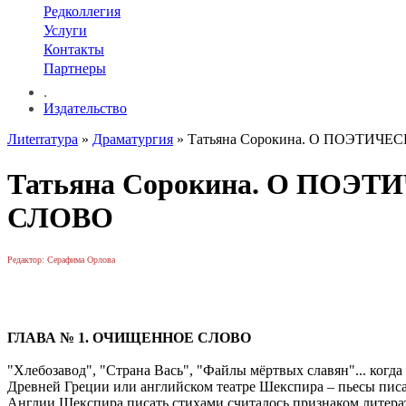
Редколлегия
Услуги
Контакты
Партнеры
.
Издательство
Лиterraтура
»
Драматургия
» Татьяна Сорокина. О ПОЭТИ
Татьяна Сорокина. О ПО
СЛОВО
Редактор: Серафима Орлова
ГЛАВА № 1. ОЧИЩЕННОЕ СЛОВО
"Хлебозавод", "Страна Вась", "Файлы мёртвых славян"... когда
Древней Греции или английском театре Шекспира – пьесы писа
Англии Шекспира писать стихами считалось признаком литерат