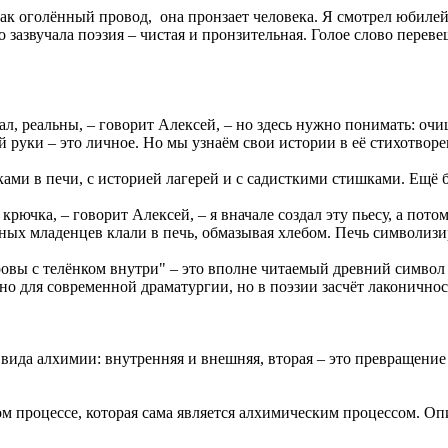
 как оголённый провод, она пронзает человека. Я смотрел юбиле
о зазвучала поэзия – чистая и пронзительная. Голое слово перев
, реальны, – говорит Алексей, – но здесь нужно понимать: очищ
й руки – это личное. Но мы узнаём свои истории в её стихотворе
ками в печи, с историей лагерей и с садисткими стишками. Ещё 
крючка, – говорит Алексей, – я вначале создал эту пьесу, а пот
ых младенцев клали в печь, обмазывая хлебом. Печь символизир
оровы с телёнком внутри" – это вполне читаемый древний символ
о для современной драматургии, но в поэзии засчёт лаконичност
 вида алхимии: внутренняя и внешняя, вторая – это превращение 
ком процессе, которая сама является алхимическим процессом. О