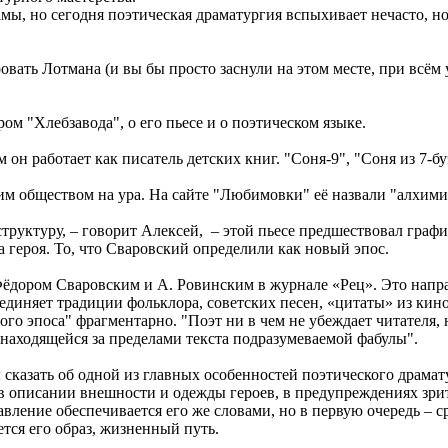
мы, но сегодня поэтическая драматургия вспыхивает нечасто, н
ровать Лотмана (и вы бы просто заснули на этом месте, при всё
м "Хлебзавода", о его пьесе и о поэтическом языке.
он работает как писатель детских книг. "Соня-9", "Соня из 7-б
ким обществом на ура. На сайте "Любимовки" её назвали "алхим
структуру, – говорит Алексей, – этой пьесе предшествовал граф
 героя. То, что Сваровский определили как новый эпос.
Фёдором Сваровским и А. Ровинским в журнале «Рец». Это напр
диняет традиции фольклора, советских песен, «цитаты» из кино
го эпоса" фрагментарно. "Поэт ни в чем не убеждает читателя, 
 находящейся за пределами текста подразумеваемой фабулы".
 сказать об одной из главных особенностей поэтического драма
, в описании внешности и одежды героев, в предупреждениях зрит
дставление обеспечивается его же словами, но в первую очередь 
тся его образ, жизненный путь.