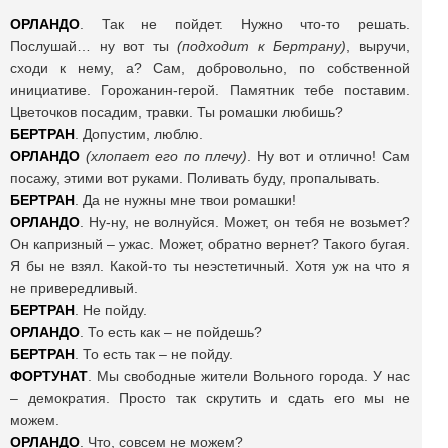
ОРЛАНДО
. Так не пойдет. Нужно что-то решать.
Послушай… ну вот ты
(подходит к Бертрану)
, выручи,
сходи к нему, а? Сам, добровольно, по собственной
инициативе. Горожанин-герой. Памятник тебе поставим.
Цветочков посадим, травки. Ты ромашки любишь?
БЕРТРАН
. Допустим, люблю.
ОРЛАНДО
(хлопает его по плечу)
. Ну вот и отлично! Сам
посажу, этими вот руками. Поливать буду, пропалывать.
БЕРТРАН
. Да не нужны мне твои ромашки!
ОРЛАНДО
. Ну-ну, не волнуйся. Может, он тебя не возьмет?
Он капризный – ужас. Может, обратно вернет? Такого бугая.
Я бы не взял. Какой-то ты неэстетичный. Хотя уж на что я
не привередливый.
БЕРТРАН
. Не пойду.
ОРЛАНДО
. То есть как – не пойдешь?
БЕРТРАН
. То есть так – не пойду.
ФОРТУНАТ
. Мы свободные жители Вольного города. У нас
– демократия. Просто так скрутить и сдать его мы не
можем.
ОРЛАНДО
. Что, совсем не можем?