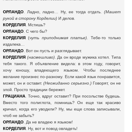
ОРЛАНДО
. Ладно, ладно… Ну, ее тогда отдать.
(Машет
рукой в сторону Корделии)
И делов.
КОРДЕЛИЯ
. Мстишь?
ОРЛАНДО
. С чего бы?
КОРДЕЛИЯ
(
чуть приподнимая платье)
. Тебе-то только
издалека…
ОРЛАНДО
. Вот он пусть и разглядывает.
КОРДЕЛИЯ
(насмешливо)
. Да он вроде мужика хотел. Типа
тебя такого. Я объявление видела: в этом году, говорит,
хочу юношу, владеющего языком. Чтобы последнее
желание произнес по-разному. Если какой язык понравится,
может, он и оставит.
(Неожиданно серьезно.)
Говорят, он не
злой. Просто традиции бережет.
ГРАЦИАНА
. Точно, вдруг оставит? При посольстве будешь.
Вместо того полиглота, помнишь? Он еще так красиво
кричал, когда его уводили? Ну, мы еще слова записывали,
чтоб не забыть?
ОРЛАНДО
. Да не владею я языком!
КОРДЕЛИЯ
. Ну, вот и повод овладеть!