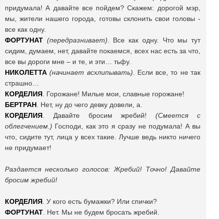
придумала! А давайте все пойдем? Скажем: дорогой мэр,
мы, жители нашего города, готовы склонить свои головы -
все как одну.
ФОРТУНАТ
(передразнивает)
. Все как одну. Что мы тут
сидим, думаем, нет, давайте покаемся, всех нас есть за что,
все вы дороги мне – и те, и эти… тьфу.
НИКОЛЕТТА
(начинает всхлипывать)
. Если все, то не так
страшно…
КОРДЕЛИЯ
. Горожане! Милые мои, славные горожане!
БЕРТРАН
. Нет, ну до чего девку довели, а.
КОРДЕЛИЯ
. Давайте бросим жребий!
(Смеется с
облегчением.)
Господи, как это я сразу не подумала! А вы
что, сидите тут, лица у всех такие. Лучше ведь никто ничего
не придумает!
Раздается несколько голосов: Жребий! Точно! Давайте
бросим жребий!
КОРДЕЛИЯ
. У кого есть бумажки? Или спички?
ФОРТУНАТ
. Нет. Мы не будем бросать жребий.