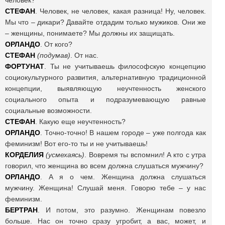
человек?
СТЕФАН
. Человек, не человек, какая разница! Ну, человек.
Мы что – дикари? Давайте отдадим только мужиков. Они же
– женщины, понимаете? Мы должны их защищать.
ОРЛАНДО
. От кого?
СТЕФАН
(подумав)
. От нас.
ФОРТУНАТ
. Ты не учитываешь философскую концепцию
социокультурного развития, альтернативную традиционной
концепции, выявляющую неучтенность женского
социального опыта и подразумевающую равные
социальные возможности.
СТЕФАН
. Какую еще неучтенность?
ОРЛАНДО
. Точно-точно! В нашем городе – уже полгода как
феминизм! Вот его-то ты и не учитываешь!
КОРДЕЛИЯ
(усмехаясь)
. Вовремя ты вспомнил! А кто с утра
говорил, что женщина во всем должна слушаться мужчину?
ОРЛАНДО
. А я о чем. Женщина должна слушаться
мужчину. Женщина! Слушай меня. Говорю тебе – у нас
феминизм.
БЕРТРАН
. И потом, это разумно. Женщинам повезло
больше. Нас он точно сразу угробит, а вас, может, и