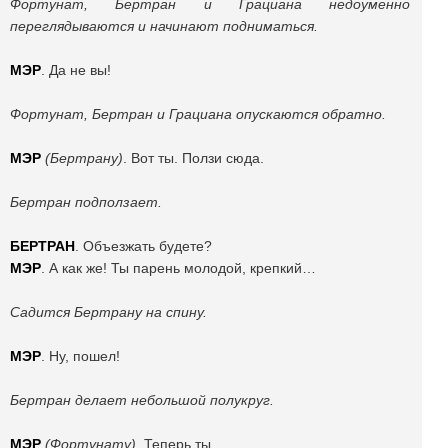
Фортунат, Бертран и Грациана недоуменно
переглядываются и начинают подниматься.
МЭР
. Да не вы!
Фортунат, Бертран и Грациана опускаются обратно.
МЭР
(Бертрану)
. Вот ты. Ползи сюда.
Бертран подползает.
БЕРТРАН
. Объезжать будете?
МЭР
. А как же! Ты парень молодой, крепкий…
Садится Бертрану на спину.
МЭР
. Ну, пошел!
Бертран делает небольшой полукруг.
МЭР
(Фортунату)
. Теперь ты.