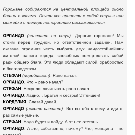
Горожане собираются на центральной площади около
башни с часами. Почти все принесли с собой стулья или
скамейки и теперь неторопливо рассаживаются.
ОРЛАНДО
(залезает на стул)
. Дорогие горожане! Мы
стоим перед трудной, но ответственной задачей. Нам
оказана огромная честь выбрать двух наидостойнейших
жителей нашего города, способных пожертвовать собой
ради общего блага. Эти люди обладают силой, храбростью
и благородством…
СТЕФАН
(перебивает)
. Рано начал.
ОРЛАНДО
. Что – рано начал?
СТЕФАН
. Некролог зачитывать рано начал.
ОРЛАНДО
. Ладно… Братья и сестры! Эттеншен!
КОРДЕЛИЯ
. Слезай давай.
ОРЛАНДО
(нехотя слезает)
. Вот вы оба к нему и идите,
раз самые умные.
СТЕФАН
. Надо будет и пойду. А от нее отстань.
ОРЛАНДО
. А это, собственно, почему? Что, женщина – не