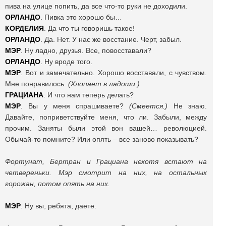
пива на улице попить, да все что-то руки не доходили.
ОРЛАНДО
. Пивка это хорошо бы…
КОРДЕЛИЯ
. Да что ты говоришь такое!
ОРЛАНДО
. Да. Нет. У нас же восстание. Черт, забыл.
МЭР
. Ну ладно, друзья. Все, повосставали?
ОРЛАНДО
. Ну вроде того.
МЭР
. Вот и замечательно. Хорошо восставали, с чувством.
Мне понравилось.
(Хлопает в ладоши.)
ГРАЦИАНА
. И что нам теперь делать?
МЭР
. Вы у меня спрашиваете?
(Смеется.)
Не знаю.
Давайте, поприветствуйте меня, что ли. Забыли, между
прочим. Заняты были этой вон вашей… революцией.
Обычай-то помните? Или опять – все заново показывать?
Фортунат, Бертран и Грациана нехотя встают на
четвереньки. Мэр смотрит на них, на остальных
горожан, потом опять на них.
МЭР
. Ну вы, ребята, даете.