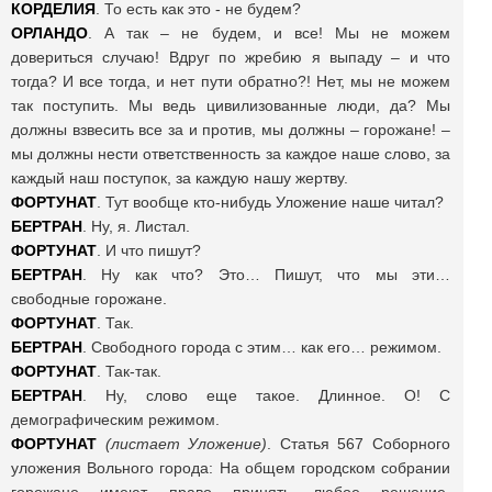
КОРДЕЛИЯ
. То есть как это - не будем?
ОРЛАНДО
. А так – не будем, и все! Мы не можем
довериться случаю! Вдруг по жребию я выпаду – и что
тогда? И все тогда, и нет пути обратно?! Нет, мы не можем
так поступить. Мы ведь цивилизованные люди, да? Мы
должны взвесить все за и против, мы должны – горожане! –
мы должны нести ответственность за каждое наше слово, за
каждый наш поступок, за каждую нашу жертву.
ФОРТУНАТ
. Тут вообще кто-нибудь Уложение наше читал?
БЕРТРАН
. Ну, я. Листал.
ФОРТУНАТ
. И что пишут?
БЕРТРАН
. Ну как что? Это… Пишут, что мы эти…
свободные горожане.
ФОРТУНАТ
. Так.
БЕРТРАН
. Свободного города с этим… как его… режимом.
ФОРТУНАТ
. Так-так.
БЕРТРАН
. Ну, слово еще такое. Длинное. О! С
демографическим режимом.
ФОРТУНАТ
(листает Уложение)
. Статья 567 Соборного
уложения Вольного города: На общем городском собрании