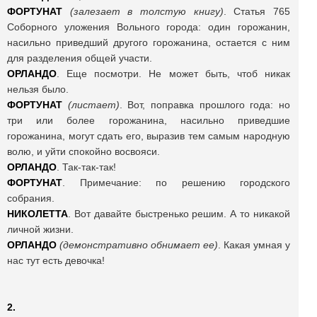
ФОРТУНАТ
(залезает в толстую книгу)
. Статья 765
Соборного уложения Вольного города: один горожанин,
насильно приведший другого горожанина, остается с ним
для разделения общей участи.
ОРЛАНДО
. Еще посмотри. Не может быть, чтоб никак
нельзя было.
ФОРТУНАТ
(листает)
. Вот, поправка прошлого года: но
три или более горожанина, насильно приведшие
горожанина, могут сдать его, выразив тем самым народную
волю, и уйти спокойно восвояси.
ОРЛАНДО
. Так-так-так!
ФОРТУНАТ
. Примечание: по решению городского
собрания.
НИКОЛЕТТА
. Вот давайте быстренько решим. А то никакой
личной жизни.
ОРЛАНДО
(демонстративно обнимает ее)
. Какая умная у
нас тут есть девочка!
2.