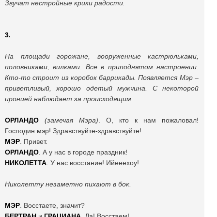
Звучат нестройные крики радости.
3.
На площади горожане, вооруженные кастрюльками,
половниками, вилками. Все в приподнятом настроении.
Кто-то строит из коробок баррикады. Появляется Мэр –
приветливый, хорошо одетый мужчина. С некоторой
иронией наблюдает за происходящим.
ОРЛАНДО
(замечая Мэра)
. О, кто к нам пожаловал!
Господин мэр! Здравствуйте-здравствуйте!
МЭР
. Привет.
ОРЛАНДО
. А у нас в городе праздник!
НИКОЛЕТТА
. У нас восстание! Ийееехоу!
Николетту незаметно пихают в бок.
МЭР
. Восстаете, значит?
БЕРТРАН
и
ГРАЦИАНА
. Да! Восстаем!