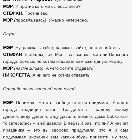
МЭР
. И против кого же вы восстаете?
СТЕФАН
. Против вас.
МЭР
(присаживаясь)
. Ужасно интересно.
Пауза.
МЭР
. Ну, рассказывайте, рассказывайте, не стесняйтесь.
СТЕФАН
. В общем, так. Мы… вот все мы, жители Вольного
города, больше не хотим отдавать вам ежегодную жертву.
МЭР
(насмешливо)
. А чего хотите отдавать?
НИКОЛЕТТА
. А ничего не хотим отдавать!
Орландо закрывает ей рот рукой.
МЭР
. Понимаю. Но это вообще-то не я придумал. У нас в
городе традиция такая. Тра-ди-ци-я. Прадеду моему
давали, деду давали, отцу давали, помню, даже бабка как-
то затесалась – и ей давали! В первый раз, что ли? А насчет
праздника – это вы здорово придумали, это я и сам
подумывал циркачей вам каких-нибудь привезти, ну там,