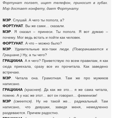
Фортунат ползет, ищет телефон, приносит в зубах.
Мэр достает конфету, дает Фортунату.
МЭР
. Слушай. А чего ты пополз, а?
ФОРТУНАТ
. Вы же сами… сказали.
МЭР
. Я сказал – принеси. Ты пополз. Я вот думаю –
почему. Мог ведь встать и пойти как человек.
ФОРТУНАТ
. А что – можно было?
МЭР
. Удивительные все-таки люди.
(Поворачивается к
Грациане.)
Ну, а ты чего?
ГРАЦИАНА
. А я чего? Приветствую по всем правилам, я как
сюда приехала, сразу все их прочитала. Как заведено
встречаю.
МЭР
. Читала она. Грамотная. Там же про мужиков
написано.
ГРАЦИАНА
(краснея)
. Да как же это… я же сама читала,
помню. А у нас же этот… вот он говорил… феминизм!
МЭР
(смеется)
. Ну не такой же… радикальный. Там
написано, что девушки, завидя меня, немедленно
раздеваются. Причем радостно.