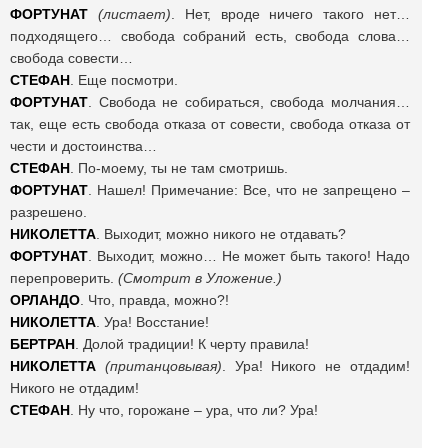
ФОРТУНАТ
(листает)
. Нет, вроде ничего такого нет…
подходящего… свобода собраний есть, свобода слова…
свобода совести…
СТЕФАН
. Еще посмотри.
ФОРТУНАТ
. Свобода не собираться, свобода молчания…
так, еще есть свобода отказа от совести, свобода отказа от
чести и достоинства…
СТЕФАН
. По-моему, ты не там смотришь.
ФОРТУНАТ
. Нашел! Примечание: Все, что не запрещено –
разрешено.
НИКОЛЕТТА
. Выходит, можно никого не отдавать?
ФОРТУНАТ
. Выходит, можно… Не может быть такого! Надо
перепроверить.
(Смотрит в Уложение.)
ОРЛАНДО
. Что, правда, можно?!
НИКОЛЕТТА
. Ура! Восстание!
БЕРТРАН
. Долой традиции! К черту правила!
НИКОЛЕТТА
(пританцовывая)
. Ура! Никого не отдадим!
Никого не отдадим!
СТЕФАН
. Ну что, горожане – ура, что ли? Ура!