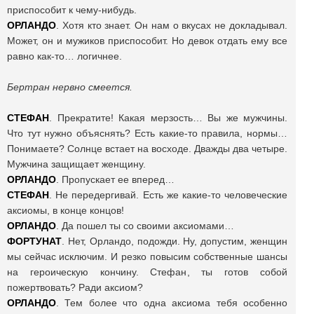
приспособит к чему-нибудь.
ОРЛАНДО
. Хотя кто знает. Он нам о вкусах не докладывал.
Может, он и мужиков приспособит. Но девок отдать ему все
равно как-то… логичнее.
Бертран нервно смеется.
СТЕФАН
. Прекратите! Какая мерзость… Вы же мужчины.
Что тут нужно объяснять? Есть какие-то правила, нормы…
Понимаете? Солнце встает на восходе. Дважды два четыре.
Мужчина защищает женщину.
ОРЛАНДО
. Пропускает ее вперед…
СТЕФАН
. Не передергивай. Есть же какие-то человеческие
аксиомы, в конце концов!
ОРЛАНДО
. Да пошел ты со своими аксиомами…
ФОРТУНАТ
. Нет, Орландо, подожди. Ну, допустим, женщин
мы сейчас исключим. И резко повысим собственные шансы
на героическую кончину. Стефан, ты готов собой
пожертвовать? Ради аксиом?
ОРЛАНДО
. Тем более что одна аксиома тебя особенно