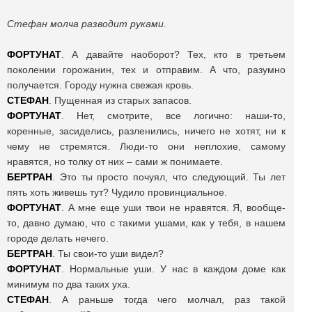
Стефан молча разводит руками.
ФОРТУНАТ
. А давайте наоборот? Тех, кто в третьем
поколении горожанин, тех и отправим. А что, разумно
получается. Городу нужна свежая кровь.
СТЕФАН
. Пущенная из старых запасов.
ФОРТУНАТ
. Нет, смотрите, все логично: наши-то,
коренные, засиделись, разленились, ничего не хотят, ни к
чему не стремятся. Люди-то они неплохие, самому
нравятся, но толку от них – сами ж понимаете.
БЕРТРАН
. Это ты просто почуял, что следующий. Ты лет
пять хоть живешь тут? Чудило провинциальное.
ФОРТУНАТ
. А мне еще уши твои не нравятся. Я, вообще-
то, давно думаю, что с такими ушами, как у тебя, в нашем
городе делать нечего.
БЕРТРАН
. Ты свои-то уши видел?
ФОРТУНАТ
. Нормальные уши. У нас в каждом доме как
минимум по два таких уха.
СТЕФАН
. А раньше тогда чего молчал, раз такой