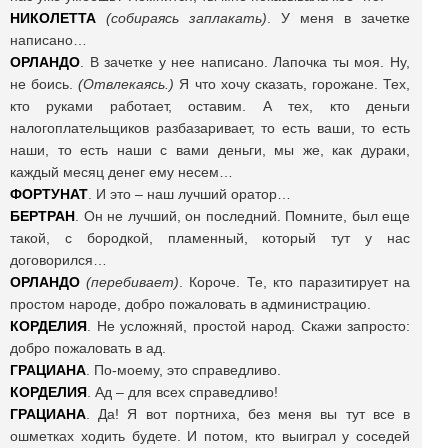
НИКОЛЕТТА
(собираясь заплакать)
. У меня в зачетке
написано…
ОРЛАНДО
. В зачетке у нее написано. Лапочка ты моя. Ну,
не боись.
(Отвлекаясь.)
Я что хочу сказать, горожане. Тех,
кто руками работает, оставим. А тех, кто деньги
налогоплательщиков разбазаривает, то есть ваши, то есть
наши, то есть наши с вами деньги, мы же, как дураки,
каждый месяц денег ему несем…
ФОРТУНАТ
. И это – наш лучший оратор…
БЕРТРАН
. Он не лучший, он последний. Помните, был еще
такой, с бородкой, пламенный, который тут у нас
договорился…
ОРЛАНДО
(перебивает)
. Короче. Те, кто паразитирует на
простом народе, добро пожаловать в администрацию.
КОРДЕЛИЯ
. Не усложняй, простой народ. Скажи запросто:
добро пожаловать в ад.
ГРАЦИАНА
. По-моему, это справедливо.
КОРДЕЛИЯ
. Ад – для всех справедливо!
ГРАЦИАНА
. Да! Я вот портниха, без меня вы тут все в
ошметках ходить будете. И потом, кто выиграл у соседей