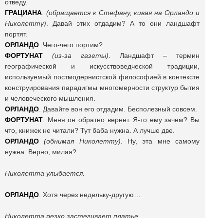
отведу.
ГРАЦИАНА
.
(обращается к Стефану, кивая на Орландо и
Николетту)
. Давай этих отдадим? А то они ландшафт
портят.
ОРЛАНДО
. Чего-чего портим?
ФОРТУНАТ
(из-за газеты)
. Ландшафт – термин
географической и искусствоведческой традиции,
используемый постмодернистской философией в контексте
конструирования парадигмы многомерности структур бытия
и человеческого мышления.
ОРЛАНДО
. Давайте вон его отдадим. Бесполезный совсем.
ФОРТУНАТ
. Меня он обратно вернет. Я-то ему зачем? Вы
что, книжек не читали? Тут баба нужна. А лучше две.
ОРЛАНДО
(обнимая Николетту)
. Ну, эта мне самому
нужна. Верно, милая?
Николетта улыбается.
ОРЛАНДО
. Хотя через недельку-другую…
Николетта резко застегивает платье.