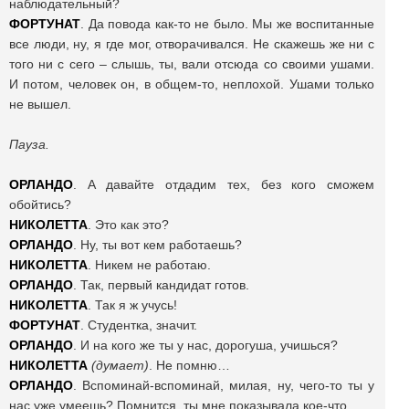
наблюдательный?
ФОРТУНАТ
. Да повода как-то не было. Мы же воспитанные
все люди, ну, я где мог, отворачивался. Не скажешь же ни с
того ни с сего – слышь, ты, вали отсюда со своими ушами.
И потом, человек он, в общем-то, неплохой. Ушами только
не вышел.
Пауза.
ОРЛАНДО
. А давайте отдадим тех, без кого сможем
обойтись?
НИКОЛЕТТА
. Это как это?
ОРЛАНДО
. Ну, ты вот кем работаешь?
НИКОЛЕТТА
. Никем не работаю.
ОРЛАНДО
. Так, первый кандидат готов.
НИКОЛЕТТА
. Так я ж учусь!
ФОРТУНАТ
. Студентка, значит.
ОРЛАНДО
. И на кого же ты у нас, дорогуша, учишься?
НИКОЛЕТТА
(думает)
. Не помню…
ОРЛАНДО
. Вспоминай-вспоминай, милая, ну, чего-то ты у
нас уже умеешь? Помнится, ты мне показывала кое-что.