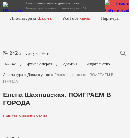
Электронный литературный журнал.
Выходит один раз в месяц. Основан в апреле 2014 г.
Школа
канал
Лиterraтурная
YouTube
Партнеры
№ 242
июль-август 2026 г.
№ 242
Архив номеров
Редакция
Издательство
.
.
.
Лиterraтура
»
Драматургия
» Елена Шахновская. ПОИГРАЕМ В
ГОРОДА
Елена Шахновская. ПОИГРАЕМ В
ГОРОДА
Редактор: Серафима Орлова
(пьеса)