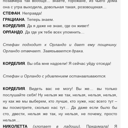
позавчера так вообще... знаете, горожане, из чьего дома
она с утра выходила, довольная такая, розовощекая…
СТЕФАН
. Неправда!
ГРАЦИАНА
. Теперь знаем.
КОРДЕЛИЯ
. Да я даже не знаю, где он живет!
ОРЛАНДО
. Да где уж тебе всех упомнить…
Стефан подходит к Орландо и дает ему пощечину.
Орландо отвечает. Завязывается драка.
КОРДЕЛИЯ
. Вы оба мне надоели! Я сейчас уйду отсюда!
Стефан и Орландо с удивлением останавливаются.
КОРДЕЛИЯ
. Видеть вас не могу! Вы же… вы только
послушайте себя! Ну нельзя же так, нельзя, нельзя, нельзя,
ну как же мы выберем, кто лучше, кто хуже, нас всего тут –
вы посмотрите, сколько нас тут… Да даже если было бы
сто, двести, нельзя же так, ну нельзя, не почему, просто
нельзя…
НИКОЛЕТТА
(хлопает в ладоши)
. Придумала! Я