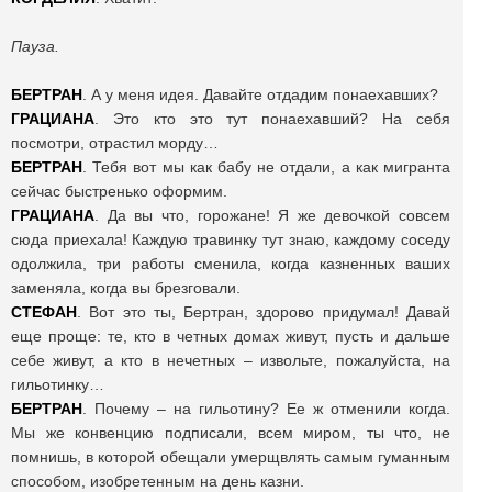
Пауза.
БЕРТРАН
. А у меня идея. Давайте отдадим понаехавших?
ГРАЦИАНА
. Это кто это тут понаехавший? На себя
посмотри, отрастил морду…
БЕРТРАН
. Тебя вот мы как бабу не отдали, а как мигранта
сейчас быстренько оформим.
ГРАЦИАНА
. Да вы что, горожане! Я же девочкой совсем
сюда приехала! Каждую травинку тут знаю, каждому соседу
одолжила, три работы сменила, когда казненных ваших
заменяла, когда вы брезговали.
СТЕФАН
. Вот это ты, Бертран, здорово придумал! Давай
еще проще: те, кто в четных домах живут, пусть и дальше
себе живут, а кто в нечетных – извольте, пожалуйста, на
гильотинку…
БЕРТРАН
. Почему – на гильотину? Ее ж отменили когда.
Мы же конвенцию подписали, всем миром, ты что, не
помнишь, в которой обещали умерщвлять самым гуманным
способом, изобретенным на день казни.