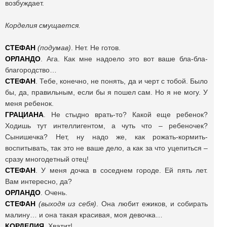
возбуждает.
Корделия смущается.
СТЕФАН
(подумав)
. Нет. Не готов.
ОРЛАНДО
. Ага. Как мне надоело это вот ваше бла-бла-
благородство…
СТЕФАН
. Тебе, конечно, не понять, да и черт с тобой. Было
бы, да, правильным, если бы я пошел сам. Но я не могу. У
меня ребенок.
ГРАЦИАНА
. Не стыдно врать-то? Какой еще ребенок?
Ходишь тут интеллигентом, а чуть что – ребеночек?
Сынишечка? Нет, ну надо же, как рожать-кормить-
воспитывать, так это не ваше дело, а как за что уцепиться –
сразу многодетный отец!
СТЕФАН
. У меня дочка в соседнем городе. Ей пять лет.
Вам интересно, да?
ОРЛАНДО
. Очень.
СТЕФАН
(выходя из себя)
. Она любит ежиков, и собирать
малину… и она такая красивая, моя девочка…
КОРДЕЛИЯ
. Хватит!