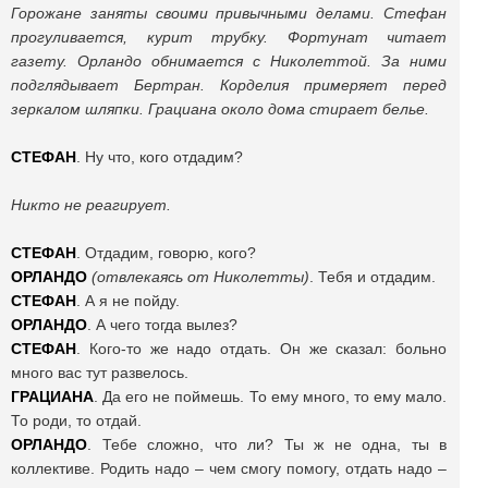
Горожане заняты своими привычными делами. Стефан
прогуливается, курит трубку. Фортунат читает
газету. Орландо обнимается с Николеттой. За ними
подглядывает Бертран. Корделия примеряет перед
зеркалом шляпки. Грациана около дома стирает белье.
СТЕФАН
. Ну что, кого отдадим?
Никто не реагирует.
СТЕФАН
. Отдадим, говорю, кого?
ОРЛАНДО
(отвлекаясь от Николетты)
. Тебя и отдадим.
СТЕФАН
. А я не пойду.
ОРЛАНДО
. А чего тогда вылез?
СТЕФАН
. Кого-то же надо отдать. Он же сказал: больно
много вас тут развелось.
ГРАЦИАНА
. Да его не поймешь. То ему много, то ему мало.
То роди, то отдай.
ОРЛАНДО
. Тебе сложно, что ли? Ты ж не одна, ты в
коллективе. Родить надо – чем смогу помогу, отдать надо –