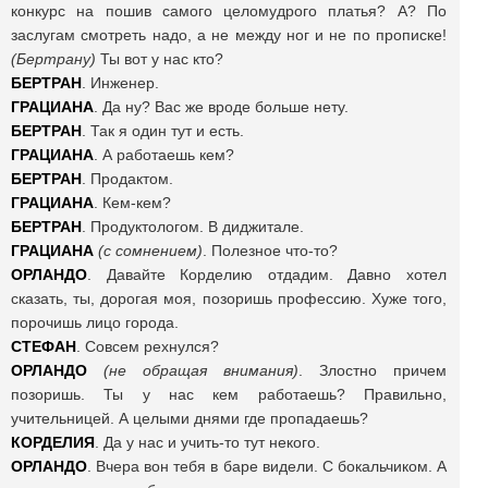
конкурс на пошив самого целомудрого платья? А? По
заслугам смотреть надо, а не между ног и не по прописке!
(Бертрану)
Ты вот у нас кто?
БЕРТРАН
. Инженер.
ГРАЦИАНА
. Да ну? Вас же вроде больше нету.
БЕРТРАН
. Так я один тут и есть.
ГРАЦИАНА
. А работаешь кем?
БЕРТРАН
. Продактом.
ГРАЦИАНА
. Кем-кем?
БЕРТРАН
. Продуктологом. В диджитале.
ГРАЦИАНА
(с сомнением)
. Полезное что-то?
ОРЛАНДО
. Давайте Корделию отдадим. Давно хотел
сказать, ты, дорогая моя, позоришь профессию. Хуже того,
порочишь лицо города.
СТЕФАН
. Совсем рехнулся?
ОРЛАНДО
(не обращая внимания)
. Злостно причем
позоришь. Ты у нас кем работаешь? Правильно,
учительницей. А целыми днями где пропадаешь?
КОРДЕЛИЯ
. Да у нас и учить-то тут некого.
ОРЛАНДО
. Вчера вон тебя в баре видели. С бокальчиком. А