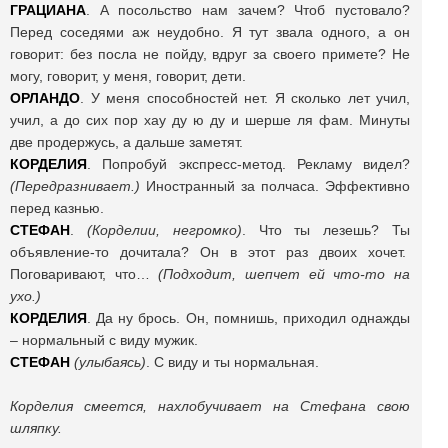
ГРАЦИАНА
. А посольство нам зачем? Чтоб пустовало?
Перед соседями аж неудобно. Я тут звала одного, а он
говорит: без посла не пойду, вдруг за своего примете? Не
могу, говорит, у меня, говорит, дети.
ОРЛАНДО
. У меня способностей нет. Я сколько лет учил,
учил, а до сих пор хау ду ю ду и шерше ля фам. Минуты
две продержусь, а дальше заметят.
КОРДЕЛИЯ
. Попробуй экспресс-метод. Рекламу видел?
(Передразнивает.)
Иностранный за полчаса. Эффективно
перед казнью.
СТЕФАН
.
(Корделии, негромко)
. Что ты лезешь? Ты
объявление-то дочитала? Он в этот раз двоих хочет.
Поговаривают, что…
(Подходит, шепчет ей что-то на
ухо.)
КОРДЕЛИЯ
. Да ну брось. Он, помнишь, приходил однажды
– нормальный с виду мужик.
СТЕФАН
(улыбаясь)
. С виду и ты нормальная.
Корделия смеется, нахлобучивает на Стефана свою
шляпку.