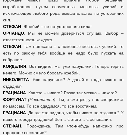
горожане имеют право принять любое решение,
выработанное путем совместных мозговых усилий и
исключающее любого рода вмешательство потусторонних
сил.
СТЕФАН
. Жребий – не потусторонняя сила!
ОРЛАНДО
. Мы не можем довериться случаю. Выбор –
ответственность каждого.
СТЕФАН
. Там написано – с помощью мозговых усилий. То
есть по закону тебя вообще не надо было пускать на
собрание.
КОРДЕЛИЯ
. Вот видите, мы уже нарушили. Теперь терять
нечего. Можно смело бросать жребий.
НИКОЛЕТТА
. Уже нарушили? А давайте тогда никого не
отдадим?
ГРАЦИАНА
. Как это – никого? Разве так можно – никого?
ФОРТУНАТ
(Николетте)
. Ты, я смотрю, у нас специалист
по массам. То все сдадимся, то все восстанем.
ГРАЦИАНА
. Да где это видано, чтобы никого не отдавать? У
нашего города традиции! Вон… с этого… с основания.
СТЕФАН
. Подожди-ка. Там что-нибудь написано про
городское восстание?