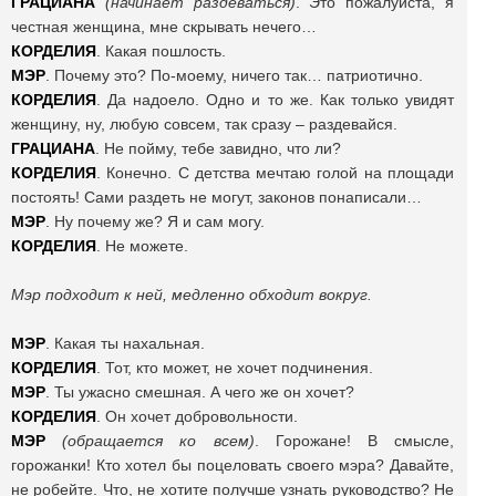
ГРАЦИАНА
(начинает раздеваться)
. Это пожалуйста, я
честная женщина, мне скрывать нечего…
КОРДЕЛИЯ
. Какая пошлость.
МЭР
. Почему это? По-моему, ничего так… патриотично.
КОРДЕЛИЯ
. Да надоело. Одно и то же. Как только увидят
женщину, ну, любую совсем, так сразу – раздевайся.
ГРАЦИАНА
. Не пойму, тебе завидно, что ли?
КОРДЕЛИЯ
. Конечно. С детства мечтаю голой на площади
постоять! Сами раздеть не могут, законов понаписали…
МЭР
. Ну почему же? Я и сам могу.
КОРДЕЛИЯ
. Не можете.
Мэр подходит к ней, медленно обходит вокруг.
МЭР
. Какая ты нахальная.
КОРДЕЛИЯ
. Тот, кто может, не хочет подчинения.
МЭР
. Ты ужасно смешная. А чего же он хочет?
КОРДЕЛИЯ
. Он хочет добровольности.
МЭР
(обращается ко всем)
. Горожане! В смысле,
горожанки! Кто хотел бы поцеловать своего мэра? Давайте,
не робейте. Что, не хотите получше узнать руководство? Не