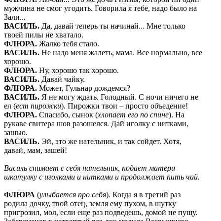
мужчина не смог угодить. Говорила я тебе, надо было на
Зали...
ВАСИЛЬ
.
Да, давай теперь ты начинай... Мне только
твоей пилы не хватало.
ФЛЮРА
.
Жалко тебя стало.
ВАСИЛЬ
.
Не надо меня жалеть, мама. Все нормально, все
хорошо.
ФЛЮРА
.
Ну, хорошо так хорошо.
ВАСИЛЬ
.
Давай чайку.
ФЛЮРА
.
Может, Гульнар дождемся?
ВАСИЛЬ
.
Я не могу ждать. Голодный. С ночи ничего не
ел (
ест пирожки
). Пирожки твои – просто объедение!
ФЛЮРА
.
Спасибо, сынок (
хлопает его по спине
). На
рукаве свитера шов разошелся. Дай иголку с нитками,
зашью.
ВАСИЛЬ
.
Эй, это же нательник, и так сойдет. Хотя,
давай, мам, зашей!
Василь снимает с себя нательник, подает матери
шкатулку с иголками и нитками и продолжает пить чай.
ФЛЮРА
(
улыбается про себя
)
.
Когда я в третий раз
родила дочку, твой отец, земля ему пухом, в шутку
пригрозил, мол, если еще раз подведешь, домой не пущу.