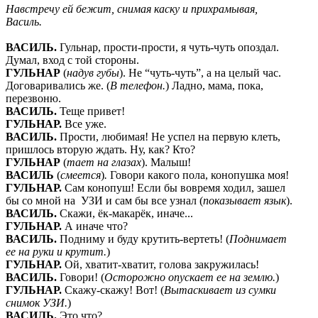
Навстречу ей бежит, снимая каску и прихрамывая,
Василь.
ВАСИЛЬ
.
Гульнар, прости-прости, я чуть-чуть опоздал.
Думал, вход с той стороны.
ГУЛЬНАР
(
надув губы
). Не “чуть-чуть”, а на целый час.
Договаривались же. (
В телефон.
) Ладно, мама, пока,
перезвоню.
ВАСИЛЬ
.
Теще привет!
ГУЛЬНАР
.
Все уже.
ВАСИЛЬ
.
Прости, любимая! Не успел на первую клеть,
пришлось вторую ждать. Ну, как? Кто?
ГУЛЬНАР
(
тает на глазах
). Малыш!
ВАСИЛЬ
(
смеется
)
.
Говори какого пола, конопушка моя!
ГУЛЬНАР
.
Сам конопуш! Если бы вовремя ходил, зашел
бы со мной на УЗИ и сам бы все узнал (
показывает язык
).
ВАСИЛЬ
.
Скажи, ёк-макарёк, иначе...
ГУЛЬНАР
.
А иначе что?
ВАСИЛЬ
.
Подниму и буду крутить-вертеть! (
Поднимает
ее на руки и крутит.
)
ГУЛЬНАР
.
Ой, хватит-хватит, голова закружилась!
ВАСИЛЬ
.
Говори! (
Осторожно опускает ее на землю.
)
ГУЛЬНАР
.
Скажу-скажу! Вот! (
Вытаскивает из сумки
снимок УЗИ.
)
ВАСИЛЬ
.
Это что?