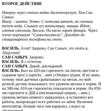
ВТОРОЕ ДЕЙСТВИЕ
Наверху через стекло видно диспетчерскую. Там Сан
Саныч.
Внизу
–
шахта. Темно. С потолка капает, по стенам
течет вода. Слышен гул вентиляции, машин. Идет,
хлюпая сапогами, Василь. На каске горит фонарь. Через
плечо перекинут “Самоспасатель”. Доходит до
стационарного телефона на стене.
ВАСИЛЬ
.
Аллё! Здорово, Сан Саныч, это опять я,
Абдуллин!
САН САНЫЧ
.
Здорово.
ВАСИЛЬ
.
Я с отчетом.
САН САНЫЧ
.
Давай, докладывай.
ВАСИЛЬ
.
Был на 420-ом горизонте, на пятом, шестом и
седьмом орта´х (
ортАх
, - авт
.) Обошел штрек. Я не знаю,
почему твои датчики срабатывают на метан, но мой
ручной датчик показывает, что уровень метана в норме. И
на 580-ом, 610-ом горизонтах показатели в норме. На 650-
ом горизонте в ДШ-а (
доставочный штрек,
–
авт
.)
уровень метана немного зашкаливал, я остановил все
работы, выпроводил всех рабочих из забоя. Включив
вентилятор, больше часа там караулил, следил за
обстановкой.