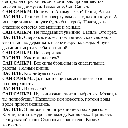
смотрю на стрелки часов, а они, как проклятые, так
медленно движутся. Тяжко мне, Сан Саныч.
САН САНЫЧ
.
Понимаю. А кому легко? Терпи, Василь.
ВАСИЛЬ
.
Терплю. Но наверху вам легче, как ни крути. А
мы, еще живые, но уже будто бы в гробу. Надежды на
спасение остается все меньше и меньше.
САН САНЫЧ
.
Не поддавайся унынию, Василь. Это грех.
ВАСИЛЬ
.
Стараюсь, но, если бы ты знал, как сложно в
этой тьме поддерживать в себе искру надежды. Я чую
дыхание смерти у себя за спиной.
САН САНЫЧ
.
Не говори так...
ВАСИЛЬ
.
Как там, наверху?
САН САНЫЧ
.
Все силы брошены на спасательные
работы. Полный кипиш.
ВАСИЛЬ
.
Кто-нибудь спасся?
САН САНЫЧ
.
Да, в настоящий момент шестеро вышли
на поверхность.
ВАСИЛЬ
.
Их спасли?
САН САНЫЧ
.
Ну... они сами смогли выбраться. Может, и
ты попробуешь? Насколько нам известно, потоки воды
вроде приостановились.
ВАСИЛЬ
.
Я пытался, но штрек полностью в рассоле.
Камни, глина замуровали выход. Кайло бы... Пришлось
вернуться обратно. Судорога сводит тело. Воздух
кончается.