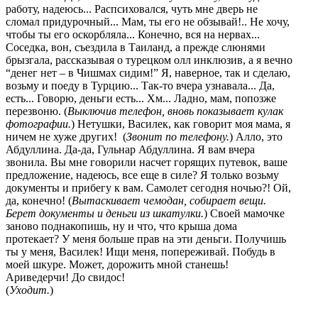
работу, надеюсь... Распсиховался, чуть мне дверь не
сломал придурочный... Мам, ты его не обзывай!.. Не хочу,
чтобы ты его оскорбляла... Конечно, вся на нервах...
Соседка, вон, съездила в Таиланд, а прежде слюнями
брызгала, рассказывая о турецком олл инклюзив, а я вечно
“денег нет – в Чишмах сидим!” Я, наверное, так и сделаю,
возьму и поеду в Турцию... Так-то вчера узнавала... Да,
есть... Говорю, деньги есть... Хм... Ладно, мам, попозже
перезвоню. (
Выключив телефон, вновь показывает кулак
фотографии.
) Нетушки, Василек, как говорит моя мама, я
ничем не хуже других! (
Звонит по телефону.
) Алло, это
Абдуллина. Да-да, Гульнар Абдуллина. Я вам вчера
звонила. Вы мне говорили насчет горящих путевок, ваше
предложение, надеюсь, все еще в силе? Я только возьму
документы и прибегу к вам. Самолет сегодня ночью?! Ой,
да, конечно! (
Вытаскивает чемодан, собирает вещи.
Берет д
окументы и деньги из шкатулки.
) Своей мамочке
заново поднакопишь, ну и что, что крыша дома
протекает? У меня больше прав на эти деньги. Получишь
ты у меня, Василек! Ищи меня, попереживай. Побудь в
моей шкуре. Может, дорожить мной станешь!
Ариведерчи! До свидос!
(
Уходит.
)