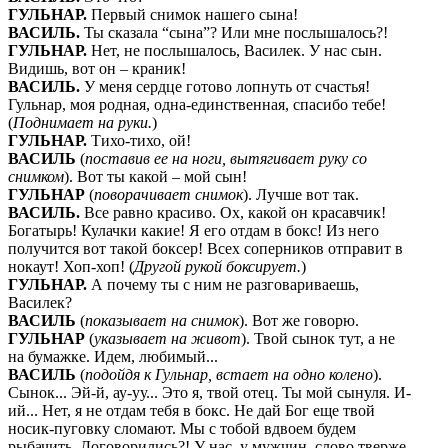
ГУЛЬНАР
.
Первый снимок нашего сына!
ВАСИЛЬ.
Ты сказала “сына”? Или мне послышалось?!
ГУЛЬНАР
.
Нет, не послышалось, Василек. У нас сын.
Видишь, вот он – краник!
ВАСИЛЬ
.
У меня сердце готово лопнуть от счастья!
Гульнар, моя родная, одна-единственная, спасибо тебе!
(
Поднимает на руки.
)
ГУЛЬНАР
.
Тихо-тихо, ой!
ВАСИЛЬ
(
поставив ее на ноги, вытягивает руку со
снимком
). Вот ты какой – мой сын!
ГУЛЬНАР
(
поворачивает снимок
). Лучше вот так.
ВАСИЛЬ
.
Все равно красиво. Ох, какой он красавчик!
Богатырь! Кулачки какие! Я его отдам в бокс! Из него
получится вот такой боксер! Всех соперников отправит в
нокаут! Хоп-хоп! (
Другой рукой боксирует.
)
ГУЛЬНАР
.
А почему ты с ним не разговариваешь,
Василек?
ВАСИЛЬ
(
показывает на снимок
). Вот же говорю.
ГУЛЬНАР
(
указывает на живот
). Твой сынок тут, а не
на бумажке. Идем, любимый...
ВАСИЛЬ
(
подойдя к Гульнар, встает на одно колено
).
Сынок... Эй-й, ау-уу... Это я, твой отец. Ты мой сынуля. И-
ий... Нет, я не отдам тебя в бокс. Не дай Бог еще твой
носик-пуговку сломают. Мы с тобой вдвоем будем
рыбачить. Договорились?! У нас, у мужчин, слово тверже