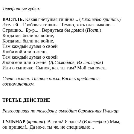
Телефонные гудки.
ВАСИЛЬ
.
Какая гнетущая тишина... (
Тихонечко кричит.
)
Эге-гей... Гробовая тишина. Темно, хоть глаз выколи...
Страшно... Бр-р... . Вернуться бы домой (
Поет.
)
Когда мы были на войне,
Когда мы были на войне,
Там каждый думал о своей
Любимой или о жене.
Там каждый думал о своей
Любимой или о жене. (
Д.Самойлов, В.Столяров
)
Или о сыночке. Сынок, как ты там? Мой сыночек...
Свет гаснет. Тикают часы. Василь предается
воспоминаниям.
ТРЕТЬЕ ДЕЙСТВИЕ
Разговаривая по телефону, выходит беременная Гульнар.
ГУЛЬНАР
(
кричит
)
.
Василь! Я здесь! (
В телефон.
) Мам,
он пришел!.. Да не-е, ты че, не специально...