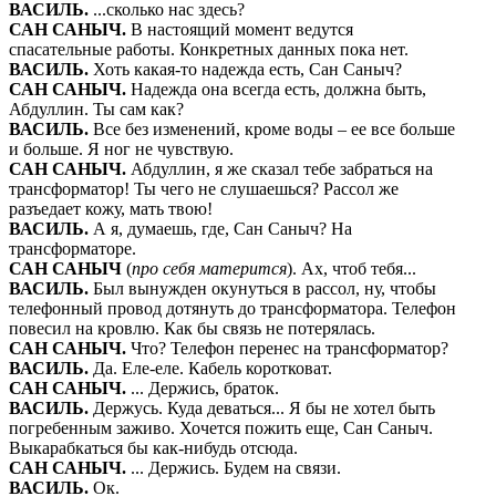
ВАСИЛЬ
.
...сколько нас здесь?
САН САНЫЧ
.
В настоящий момент ведутся
спасательные работы. Конкретных данных пока нет.
ВАСИЛЬ
.
Хоть какая-то надежда есть, Сан Саныч?
САН САНЫЧ
.
Надежда она всегда есть, должна быть,
Абдуллин. Ты сам как?
ВАСИЛЬ
.
Все без изменений, кроме воды – ее все больше
и больше. Я ног не чувствую.
САН САНЫЧ
.
Абдуллин, я же сказал тебе забраться на
трансформатор! Ты чего не слушаешься? Рассол же
разъедает кожу, мать твою!
ВАСИЛЬ
.
А я, думаешь, где, Сан Саныч? На
трансформаторе.
САН САНЫЧ
(
про себя матерится
). Ах, чтоб тебя...
ВАСИЛЬ
.
Был вынужден окунуться в рассол, ну, чтобы
телефонный провод дотянуть до трансформатора. Телефон
повесил на кровлю. Как бы связь не потерялась.
САН САНЫЧ
.
Что? Телефон перенес на трансформатор?
ВАСИЛЬ
.
Да. Еле-еле. Кабель коротковат.
САН САНЫЧ
.
... Держись, браток.
ВАСИЛЬ
.
Держусь. Куда деваться... Я бы не хотел быть
погребенным заживо. Хочется пожить еще, Сан Саныч.
Выкарабкаться бы как-нибудь отсюда.
САН САНЫЧ
.
... Держись. Будем на связи.
ВАСИЛЬ
.
Ок.