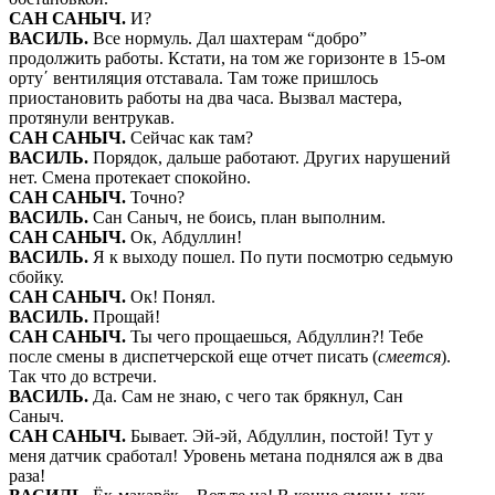
САН САНЫЧ
.
И?
ВАСИЛЬ
.
Все нормуль. Дал шахтерам “добро”
продолжить работы. Кстати, на том же горизонте в 15-ом
орту´ вентиляция отставала. Там тоже пришлось
приостановить работы на два часа. Вызвал мастера,
протянули вентрукав.
САН САНЫЧ
.
Сейчас как там?
ВАСИЛЬ
.
Порядок, дальше работают. Других нарушений
нет. Смена протекает спокойно.
САН САНЫЧ
.
Точно?
ВАСИЛЬ
.
Сан Саныч, не боись, план выполним.
САН САНЫЧ
.
Ок, Абдуллин!
ВАСИЛЬ
.
Я к выходу пошел. По пути посмотрю седьмую
сбойку.
САН САНЫЧ
.
Ок! Понял.
ВАСИЛЬ
.
Прощай!
САН САНЫЧ
.
Ты чего прощаешься, Абдуллин?! Тебе
после смены в диспетчерской еще отчет писать (
смеется
).
Так что до встречи.
ВАСИЛЬ
.
Да.
Сам не знаю, с чего так брякнул, Сан
Саныч.
САН САНЫЧ
.
Бывает. Эй-эй, Абдуллин, постой! Тут у
меня датчик сработал! Уровень метана поднялся аж в два
раза!