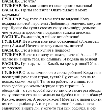
ВАСИЛЬ
.
Это что?
ГУЛЬНАР
.
Чек-квитанция из ювелирного магазина!
ВАСИЛЬ
. Где ты его взяла? Опять рылась в моих
карманах?
ГУЛЬНАР
.
У-у, глаза бы мои тебя не видели! Кому
подарил золотой перстень? Любовнице, конечно, кому же
еще! Лучше бы купил своему сыну что-нибудь дельное,
чем угождать дорогими подарками всяким шлюхам.
ВАСИЛЬ
.
Ек-макарёк, я сейчас все объясню!
ГУЛЬНАР
.
Не нужны мне твои объяснения! (
Закрывает
уши.
) А-а-а-а! Ничего не хочу слышать, ничего!
ВАСИЛЬ
.
Это я маме купил в подарок!
ГУЛЬНАР
.
Ничего не хочу слышать, ничего! А-а-а-а! Не
желаю ни видеть тебя, ни слышать! Я подала на развод!
ВАСИЛЬ
.
Гульнар, ты че! Какой, на хрен, развод?! У нас
же ребенок!
ГУЛЬНАР
.
О-о, вспомнил он о своем ребенке! Когда ты в
последний раз с ним играл, гулял? Ну, скажи, раз на то
пошло, скажи, когда?! Ты то на работе, то спишь, то в
свою долбаную компьютерную игру играешь. А
обещаний – с три короба! Кто-то там сто тысяч раз обещал
сыну повести его на выходных на футбол или на рыбалку!
Как же, повел он. А ребенок ждет! Мечтает с папой пойти
вместе на рыбалку. А отец то выпимший лишь к ночи
заявляется, видите ли, у кого-то там сын родился, и без