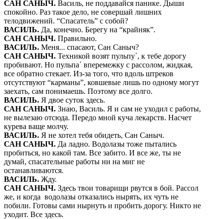
САН САНЫЧ
.
Василь, не поддавайся панике. Дыши
спокойно. Раз такое дело, не совершай лишних
телодвижений. “Спасатель” с собой?
ВАСИЛЬ
.
Да, конечно. Берегу на “крайняк”.
САН САНЫЧ
.
Правильно.
ВАСИЛЬ
.
Меня... спасают, Сан Саныч?
САН САНЫЧ
.
Техникой возят пульпу´, к тебе дорогу
пробивают. Но пульпа´ вперемежку с рассолом, жидкая,
все обратно стекает. Из-за того, что вдоль штреков
отсутствуют “карманы”, ковшевые лишь по одному могут
заехать, сам понимаешь. Поэтому все долго.
ВАСИЛЬ
.
Я двое суток здесь.
САН САНЫЧ
.
Знаю, Василь. Я и сам не уходил с работы,
не вылезаю отсюда. Передо мной куча лекарств. Насчет
курева ваще молчу.
ВАСИЛЬ
.
Я не хотел тебя обидеть, Сан Саныч.
САН САНЫЧ
.
Да ладно. Водолазы тоже пытались
пробиться, но какой там. Все забито. И все же, ты не
думай, спасательные работы ни на миг не
останавливаются.
ВАСИЛЬ
.
Жду.
САН САНЫЧ
.
Здесь твои товарищи рвутся в бой. Рассол
же, и когда водолазы отказались нырять, их чуть не
побили. Готовы сами нырнуть и пробить дорогу. Никто не
уходит. Все здесь.