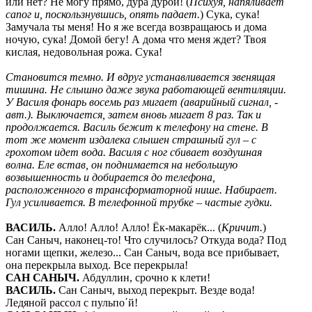
или нет? Не могу прямо, дура дурой! (
Психуя, напяливает
сапог и, поскользнувшись, опять падает.
) Сука, сука!
Замучала ты меня! Но я же всегда возвращаюсь и дома
ночую, сука! Домой бегу! А дома что меня ждет? Твоя
кислая, недовольная рожа. Сука!
Становится темно. И вдруг устанавливается звенящая
тишина. Не слышно даже звука работающей вентиляции.
У Василя фонарь восемь раз мигает (аварийный сигнал, -
авт.). Выключается, затем вновь мигает 8 раз. Так и
продолжается. Василь бежит к телефону на стене. В
тот же момент издалека слышен страшный гул
–
с
грохотом идет вода. Василя с ног сбивает воздушная
волна. Еле встав, он поднимается на небольшую
возвышенность и добирается до телефона,
расположенного в трансформаторной нише. Набирает.
Гул усиливается. В телефонной трубке
–
частые гудки.
ВАСИЛЬ
.
Алло! Алло! Алло! Ёк-макарёк... (
Кричит.
)
Сан Саныч, наконец-то! Что случилось? Откуда вода? Под
ногами щепки, железо... Сан Саныч, вода все прибывает,
она перекрыла выход. Все перекрыла!
САН САНЫЧ
.
Абдуллин, срочно к клети!
ВАСИЛЬ
.
Сан Саныч, выход перекрыт. Везде вода!
Ледяной рассол с пульпо´й!