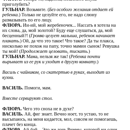
приголубить?
ГУЛЬНАР
.
Возьмите. (
Без особого желания отдает ей
ребенка.
) Только не целуйте его, не надо слюну
размазывать по его лицу.
ФЛЮРА
.
Ии-ий, мой жеребеночек... Нассать я хотела на
их слова, да, мой золотой? Буду еще слушаться, да, мой
бесценный?! (
Громко целует малыша, ребенок начинает
плакать.
) Ой, да что это такое! Что такое? Да ты плакса,
нисколько не похож на папу, точно мамин сынок! Ревушка
ты мой! (
Продолжает целовать, тискать.
)
ГУЛЬНАР
.
Мама, нельзя же так! (
Ребенка почти
вырывает из ее рук и уходит в другую комнату.
)
Василь с чайником, со скатертью в руках, выходит из
кухни.
ВАСИЛЬ
.
Помоги, мам.
Вместе сервируют стол.
ФЛЮРА
.
Чего это сноха не в духе?
ВАСИЛЬ
.
Ай, фиг знает. Вечно ноет, то устаю, то не
высыпаюсь, на меня кидается, мол, совсем не помогаешь,
плачет без конца.
ФЛЮРА
.
Ай-бай... Это же дочь Риммы, которой ни один