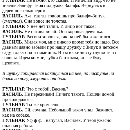
ГУЛЬНАР
.
Не важно, кто сказал. И не делай вид, что не
знаешь Залифу. Твоя подружка Залифа. Вернулась в
деревню фельдшером.
ВАСИЛЬ
.
А-а, так ты говоришь про Залифу-Зипук
(
смеется
). Она вовсе не толстая.
ГУЛЬНАР
.
У нее нет талии. И лицо вот такое!
ВАСИЛЬ
.
Не наговаривай. Она хорошая девушка.
ГУЛЬНАР
.
Раз она хорошая, так на ней бы и женился.
ВАСИЛЬ
.
Милая моя, мне никого кроме тебя не надо. Все
давным давно забыли про нашу дружбу с Зипук в детском
саду, только ты и помнишь. И ты выкинь эту глупость из
головы. Идем ко мне, губки бантиком, иначе буду
щекотать.
В шутку собирается накинуться на нее, но наступив на
больную ногу, хмурится от боли.
ГУЛЬНАР
.
Что с тобой, Василь?
ВАСИЛЬ
.
Не переживай! Ничего такого. Пошли домой,
проголодался я.
ГУЛЬНАР
.
Ты же хромаешь.
ВАСИЛЬ
.
Эй,
ерунда. Небольшой закол упал. Заживет,
как на собаке.
ГУЛЬНАР
.
Уф-ф-ф... напугал, Василек. У тебя ужасно
опасная работа.