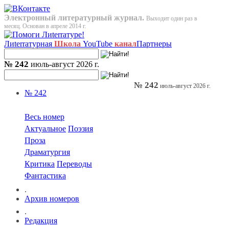
Электронный литературный журнал.
Выходит один раз в
месяц. Основан в апреле 2014 г.
Лиterraтурная
Школа
YouTube
канал
Партнеры
№ 242
июль-август 2026 г.
№ 242
июль-август 2026 г.
№ 242
Весь номер
Актуальное
Поэзия
Проза
Драматургия
Критика
Переводы
Фантастика
.
Архив номеров
.
Редакция