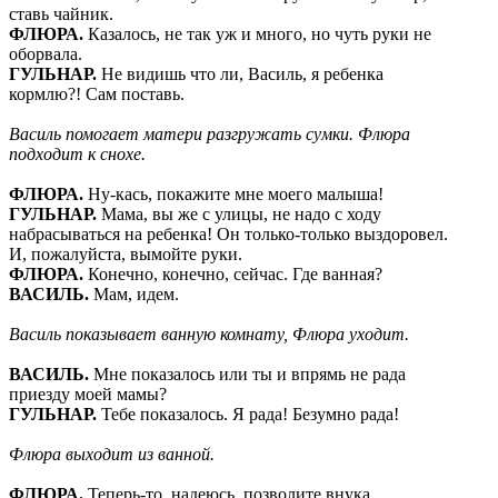
ставь чайник.
ФЛЮРА
.
Казалось, не так уж и много, но чуть руки не
оборвала.
ГУЛЬНАР
.
Не видишь что ли, Василь, я ребенка
кормлю?! Сам поставь.
Василь помогает матери разгружать сумки. Флюра
подходит к снохе.
ФЛЮРА
.
Ну-кась, покажите мне моего малыша!
ГУЛЬНАР
.
Мама, вы же с улицы, не надо с ходу
набрасываться на ребенка! Он только-только выздоровел.
И, пожалуйста, вымойте руки.
ФЛЮРА
.
Конечно, конечно, сейчас. Где ванная?
ВАСИЛЬ
.
Мам, идем.
Василь показывает ванную комнату, Флюра уходит.
ВАСИЛЬ
.
Мне показалось или ты и впрямь не рада
приезду моей мамы?
ГУЛЬНАР
.
Тебе показалось. Я рада! Безумно рада!
Флюра выходит из ванной.
ФЛЮРА
.
Теперь-то, надеюсь, позволите внука