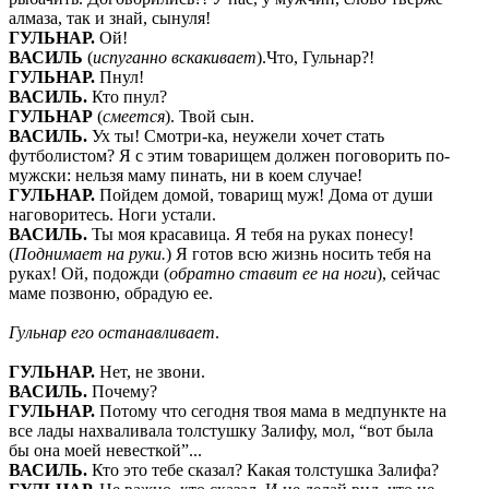
алмаза, так и знай, сынуля!
ГУЛЬНАР
.
Ой!
ВАСИЛЬ
(
испуганно вскакивает
).Что, Гульнар?!
ГУЛЬНАР
.
Пнул!
ВАСИЛЬ
.
Кто пнул?
ГУЛЬНАР
(
смеется
). Твой сын.
ВАСИЛЬ
.
Ух ты! Смотри-ка, неужели хочет стать
футболистом? Я с этим товарищем должен поговорить по-
мужски: нельзя маму пинать, ни в коем случае!
ГУЛЬНАР
.
Пойдем домой, товарищ муж! Дома от души
наговоритесь. Ноги устали.
ВАСИЛЬ
.
Ты моя красавица. Я тебя на руках понесу!
(
Поднимает на руки.
) Я готов всю жизнь носить тебя на
руках! Ой, подожди (
обратно ставит ее на ноги
), сейчас
маме позвоню, обрадую ее.
Гульнар его останавливает
.
ГУЛЬНАР
.
Нет, не звони.
ВАСИЛЬ
.
Почему?
ГУЛЬНАР
.
Потому что сегодня твоя мама в медпункте на
все лады нахваливала толстушку Залифу, мол, “вот была
бы она моей невесткой”...
ВАСИЛЬ
.
Кто это тебе сказал?
Какая толстушка Залифа?