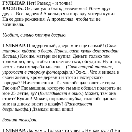
ГУЛЬНАР
.
Нет! Развод – и точка!
ВАСИЛЬ
.
Ок, так уж и быть, разведемся! Убьем друг
друга. Все надоело! А кольцо я и вправду матери купил.
На ее день рождения. А промолчал, чтобы ты не
возникала.
Уходит, сильно хлопнув дверью.
ГУЛЬНАР
.
Придурочный, дверь мне еще сломай! (
Сняв
тапочек, кидает в дверь. Показывает кулак фотографии
Василя.)
Как же, матери он купил. Деньги только так
транжирит, нет, чтобы посоветоваться, обсудить. Ну и что,
что ты сам их зарабатываешь... (
Сняв второй тапочек,
угрожает в сторону фотографии.)
Эх-х... Что я видела в
своей жизни, кроме деревни и этого шахтерского
городка?! Ничегошеньки. Ты мне обещал золотые горы.
Где они? Где машина, которую ты мне обещал подарить на
мое 25-летие, ау? (
Выглядывает в окно.
) Может, там она
стоит? Кукиш! Может, норковая шубка, тоже обещанная
мне на днюху, висит в шкафу? (
Распахивает
двери
шкафа.
) Дважды шиш, шиш!
Звонит телефон.
ГУЛЬНАР.
Да, мам... Только что ушел... Ну, как куда?! На