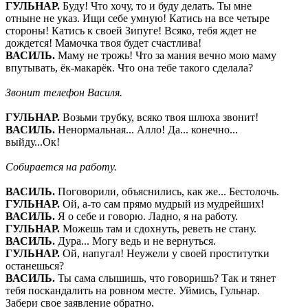
ГУЛЬНАР
.
Буду! Что хочу, то и буду делать. Ты мне
отныне не указ. Ищи себе умную! Катись на все четыре
стороны! Катись к своей Зипуге! Всяко, тебя ждет не
дождется! Мамочка твоя будет счастлива!
ВАСИЛЬ
.
Маму не трожь! Что за мания вечно мою маму
впутывать, ёк-макарёк. Что она тебе такого сделала?
Звонит телефон Василя.
ГУЛЬНАР
.
Возьми трубку, всяко твоя шлюха звонит!
ВАСИЛЬ
.
Ненормальная... Алло!
Да... конечно...
выйду...Ок!
Собирается на работу.
ВАСИЛЬ
.
Поговорили, объяснились, как же... Бестолочь.
ГУЛЬНАР
.
Ой, а-то сам прямо мудрый из мудрейших!
ВАСИЛЬ
.
Я о себе и говорю. Ладно, я на работу.
ГУЛЬНАР
.
Можешь там и сдохнуть, реветь не стану.
ВАСИЛЬ
.
Дура... Могу ведь и не вернуться.
ГУЛЬНАР
.
Ой, напугал! Неужели у своей проститутки
останешься?
ВАСИЛЬ
.
Ты сама слышишь, что говоришь? Так и тянет
тебя поскандалить на ровном месте. Уймись, Гульнар.
Забери свое заявление обратно.