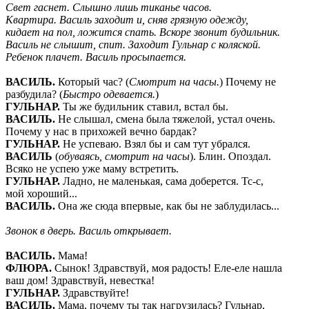
Свет гаснет. Слышно лишь тиканье часов.
Квартира. Василь заходит и, сняв грязную одежду,
кидает на пол, ложится спать. Вскоре звонит будильник.
Василь не слышит, спит. Заходит Гульнар с коляской.
Ребенок плачет. Василь просыпается.
ВАСИЛЬ
.
Который час? (
Смотрит на часы.
) Почему не
разбудила? (
Быстро одевается.
)
ГУЛЬНАР
.
Ты же будильник ставил, встал бы.
ВАСИЛЬ
.
Не слышал, смена была тяжелой, устал очень.
Почему у нас в прихожей вечно бардак?
ГУЛЬНАР
.
Не успеваю. Взял бы и сам тут убрался.
ВАСИЛЬ
(
обуваясь, смотрит на часы
). Блин. Опоздал.
Всяко не успею уже маму встретить.
ГУЛЬНАР
.
Ладно, не маленькая, сама доберется. Тс-с,
мой хороший...
ВАСИЛЬ
.
Она же сюда впервые, как бы не заблудилась...
Звонок в дверь. Василь открывает.
ВАСИЛЬ
.
Мама!
ФЛЮРА
.
Сынок! Здравствуй, моя радость! Еле-еле нашла
ваш дом! Здравствуй, невестка!
ГУЛЬНАР
.
Здравствуйте!
ВАСИЛЬ
.
Мама, почему ты так нагрузилась? Гульнар,