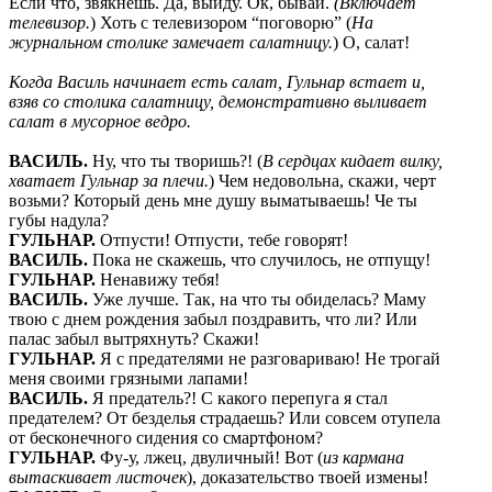
Если что, звякнешь. Да, выйду. Ок, бывай.
(Включает
телевизор.
) Хоть с телевизором “поговорю” (
На
журнальном столике замечает салатницу.
) О, салат!
Когда Василь начинает есть салат, Гульнар встает и,
взяв со столика салатницу, демонстративно выливает
салат в мусорное ведро.
ВАСИЛЬ
.
Ну, что ты творишь?! (
В сердцах кидает
вилку,
хватает Гульнар за плечи.
) Чем недовольна, скажи, черт
возьми? Который день мне душу выматываешь! Че ты
губы надула?
ГУЛЬНАР
.
Отпусти! Отпусти, тебе говорят!
ВАСИЛЬ
.
Пока не скажешь, что случилось, не отпущу!
ГУЛЬНАР
.
Ненавижу тебя!
ВАСИЛЬ
.
Уже лучше. Так, на что ты обиделась? Маму
твою с днем рождения забыл поздравить, что ли? Или
палас забыл вытряхнуть? Скажи!
ГУЛЬНАР
.
Я с предателями не разговариваю! Не трогай
меня своими грязными лапами!
ВАСИЛЬ
.
Я предатель?! С какого перепуга я стал
предателем? От безделья страдаешь? Или совсем отупела
от бесконечного сидения со смартфоном?
ГУЛЬНАР
.
Фу-у, лжец, двуличный! Вот (
из кармана
вытаскивает листочек
), доказательство твоей измены!