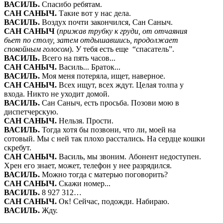
ВАСИЛЬ
.
Спасибо ребятам.
САН САНЫЧ
.
Такие вот у нас дела.
ВАСИЛЬ
.
Воздух почти закончился, Сан Саныч.
САН САНЫЧ
(
прижав трубку к груди, от отчаяния
бьет по столу, затем отдышавшись, продолжает
спокойным голосом
). У тебя есть еще “спасатель”.
ВАСИЛЬ
.
Всего на пять часов...
САН САНЫЧ
.
Василь... Браток...
ВАСИЛЬ
.
Моя меня потеряла, ищет, наверное.
САН САНЫЧ
.
Всех ищут, всех ждут. Целая толпа у
входа. Никто не уходит домой.
ВАСИЛЬ
.
Сан Саныч, есть просьба. Позови мою в
диспетчерскую.
САН САНЫЧ
.
Нельзя. Прости.
ВАСИЛЬ
.
Тогда хотя бы позвони, что ли, моей на
сотовый. Мы с ней так плохо расстались. На сердце кошки
скребут.
САН САНЫЧ
.
Василь, мы звоним. Абонент недоступен.
Хрен его знает, может, телефон у нее разрядился.
ВАСИЛЬ
.
Можно тогда с матерью поговорить?
САН САНЫЧ
.
Скажи номер...
ВАСИЛЬ
.
8 927 312…
САН САНЫЧ
.
Ок! Сейчас, подожди. Набираю.
ВАСИЛЬ
.
Жду.