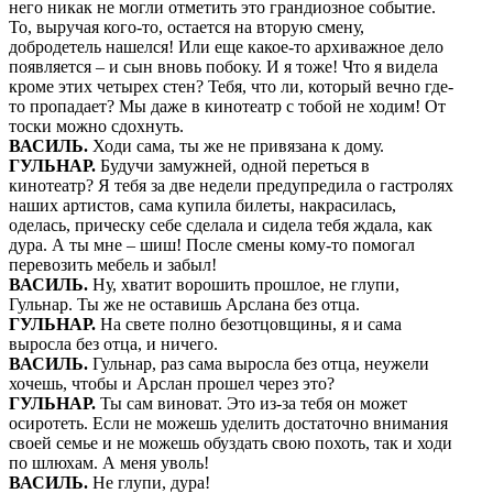
него никак не могли отметить это грандиозное событие.
То, выручая кого-то, остается на вторую смену,
добродетель нашелся! Или еще какое-то архиважное дело
появляется – и сын вновь побоку. И я тоже! Что я видела
кроме этих четырех стен? Тебя, что ли, который вечно где-
то пропадает? Мы даже в кинотеатр с тобой не ходим! От
тоски можно сдохнуть.
ВАСИЛЬ
.
Ходи сама, ты же не привязана к дому.
ГУЛЬНАР
.
Будучи замужней, одной переться в
кинотеатр? Я тебя за две недели предупредила о гастролях
наших артистов, сама купила билеты, накрасилась,
оделась, прическу себе сделала и сидела тебя ждала, как
дура. А ты мне – шиш! После смены кому-то помогал
перевозить мебель и забыл!
ВАСИЛЬ
.
Ну, хватит ворошить прошлое, не глупи,
Гульнар. Ты же не оставишь Арслана без отца.
ГУЛЬНАР
.
На свете полно безотцовщины, я и сама
выросла без отца, и ничего.
ВАСИЛЬ
.
Гульнар, раз сама выросла без отца, неужели
хочешь, чтобы и Арслан прошел через это?
ГУЛЬНАР
.
Ты сам виноват. Это из-за тебя он может
осиротеть. Если не можешь уделить достаточно внимания
своей семье и не можешь обуздать свою похоть, так и ходи
по шлюхам. А меня уволь!
ВАСИЛЬ
.
Не глупи, дура!