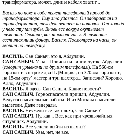
трансформатора, может, длины кабеля хватит...
Василь по пояс в воде тянет телефонный провод до
трансформатора. Ему это удается. Он забирается на
трансформатор, телефон вешает на потолок. От холода
у него стучат зубы. Вновь все вокруг окутывает
темнота. Слышно, как тикают часы. В темноте
светится лишь фонарь Василя. Посмотрев на часы, он
звонит по телефону.
ВАСИЛЬ
.
Сан Саныч, это я, Абдуллин.
САН САНЫЧ
.
Узнал. Повиси на линии чуток, Абдуллин
(
говорит урывками по другим телефонам
). На 560-ом
горизонте в штреке два ПДМ-щика, на 320-ом горизонте,
на 15-ом орту´ мастер и три шахтера... Записали? Хорошо.
Алло, Абдуллин?
ВАСИЛЬ
.
Я здесь, Сан Саныч. Какие новости?
САН САНЫЧ
.
Горноспасатели пришли, Абдуллин.
Ведутся спасательные работы. И из Москвы спасатели
вылетели. Даже генералы.
ВАСИЛЬ
.
Неужели все так плохо, Сан Саныч?
САН САНЫЧ
.
Ну, как... Все, как при чрезвычайных
ситуациях, Абдуллин.
ВАСИЛЬ
.
Все успели выйти из шахты?
САН САНЫЧ
.
Увы, нет, не все.