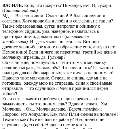
ВАСИЛЬ
.
Есть, что пожрать? Пожалуй, нет. О, сухари!
(
Ставит чайник.)
Мда... Весело живем! Счастливо! В благополучии и
согласии. Хотя вроде бы в любви и согласии, не так ли?
Ты же образованная, сутки напролет в обнимку с
телефоном сидишь, ума, наверное, нахваталась в
просторах инета, должна знать (
открывает
холодильник).
И здесь мышь повесилась. Вот оно –
древнее черно-белое кино: изображение есть, а звука нет.
Немое кино! Если ничего не перепутал, третий же день в
молчанку играешь, да, Гульнар?
Объясни мне, пожалуйста, с чего это мы в молчанку
решили сыграть, ёк-макарёк? Что случилось? Разъясни на
пальцах для особо одаренных, я же ничего не понимаю!
Надоело твое молчание. Отдельно спишь, еду мне не
готовишь, одежду мою не стираешь, сына к своей маме
отправила – что случилось?! Чем я провинился перед
тобой?!
Если есть какая-то проблема, надо ее решать, а не
замалчивать, ты это понимаешь? Вдвоем решать! Хм...
Молчишь... Ок... Молчи дальше. (
Берет
телефон.
)
Здорово, это Абдуллин. Как там? План смены выполняем?
Техника как? Все вышли на работу? Нет, ничего не
случилось (
про себя
). Надоело немое кино.