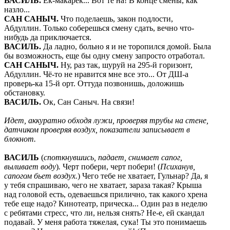
ВАСИЛЬ
.
Ёк-макарёк... Вот те на! В конце смены, как
назло...
САН САНЫЧ
.
Что поделаешь, закон подлости,
Абдуллин. Только соберешься смену сдать, вечно что-
нибудь да приключается.
ВАСИЛЬ
.
Да ладно, больно я и не торопился домой. Была
бы возможность, еще бы одну смену запросто отработал.
САН САНЫЧ
.
Ну, раз так, шуруй на 295-й горизонт,
Абдуллин. Чё-то не нравится мне все это... От ДШ-а
проверь-ка 15-й орт. Оттуда позвонишь, доложишь
обстановку.
ВАСИЛЬ
.
Ок, Сан Саныч. На связи!
Идет, аккуратно обходя лужи, проверяя трубы на стене,
датчиком проверяя воздух, показатели записывает в
блокнот.
ВАСИЛЬ
(
споткнувшись, падает, снимает сапог,
выливает воду
)
.
Черт побери, черт побери! (
Психанув,
сапогом бьет воздух.
) Чего тебе не хватает, Гульнар? Да, я
у тебя спрашиваю, чего не хватает, зараза такая? Крыша
над головой есть, одеваешься прилично, так какого хрена
тебе еще надо? Кинотеатр, прическа... Один раз в неделю
с ребятами стресс, что ли, нельзя снять? Не-е, ей скандал
подавай. У меня работа тяжелая, сука! Ты это понимаешь