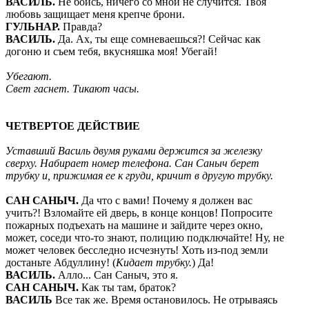
ВАСИЛЬ
.
Не боись, ничего со мной не случится. Твоя
любовь защищает меня крепче брони.
ГУЛЬНАР
.
Правда?
ВАСИЛЬ
.
Да. Ах, ты еще сомневаешься?! Сейчас как
догоню и съем тебя, вкусняшка моя! Убегай!
Убегают.
Свет гаснет. Тикают часы.
ЧЕТВЕРТОЕ ДЕЙСТВИЕ
Уставший Василь двумя руками держится за железку
сверху. Набирает номер телефона. Сан Саныч берет
трубку и, прижимая ее к груди, кричит в другую трубку.
САН САНЫЧ
.
Да что с вами! Почему я должен вас
учить?! Взломайте ей дверь, в конце концов! Попросите
пожарных подъехать на машине и зайдите через окно,
может, соседи что-то знают, полицию подключайте! Ну, не
может человек бесследно исчезнуть! Хоть из-под земли
достаньте Абдуллину! (
Кидает
трубку.
) Да!
ВАСИЛЬ
.
Алло... Сан Саныч, это я.
САН САНЫЧ
.
Как ты там, браток?
ВАСИЛЬ
Все так же. Время остановилось. Не отрываясь