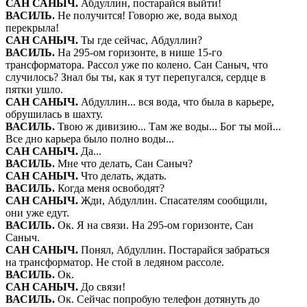
САН САНЫЧ
.
Абдуллин, постарайся выйти!
ВАСИЛЬ
.
Не получится! Говорю же, вода выход
перекрыла!
САН САНЫЧ
.
Ты где сейчас, Абдуллин?
ВАСИЛЬ
.
На 295-ом горизонте, в нише 15-го
трансформатора. Рассол уже по колено. Сан Саныч, что
случилось? Знал бы ты, как я тут перепугался, сердце в
пятки ушло.
САН САНЫЧ
.
Абдуллин... вся вода, что была в карьере,
обрушилась в шахту.
ВАСИЛЬ
.
Твою ж дивизию... Там же воды... Бог ты мой...
Все дно карьера было полно воды...
САН САНЫЧ
.
Да...
ВАСИЛЬ
.
Мне что делать, Сан Саныч?
САН САНЫЧ
.
Что делать, ждать.
ВАСИЛЬ
.
Когда меня освободят?
САН САНЫЧ
.
Жди, Абдуллин. Спасателям сообщили,
они уже едут.
ВАСИЛЬ
.
Ок. Я на связи. На 295-ом горизонте, Сан
Саныч.
САН САНЫЧ
.
Понял, Абдуллин. Постарайся забраться
на трансформатор. Не стой в ледяном рассоле.
ВАСИЛЬ
.
Ок.
САН САНЫЧ
.
До связи!
ВАСИЛЬ
.
Ок. Сейчас попробую телефон дотянуть до