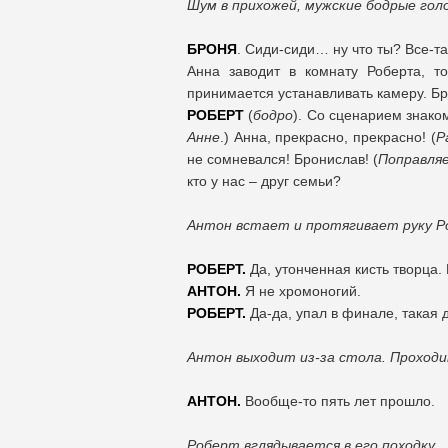
Шум в прихожей, мужские бодрые гол
БРОНЯ
. Сиди-сиди… ну что ты? Все-т
Анна заводит в комнату Роберта, то
принимается устанавливать камеру. Бро
РОБЕРТ
(
бодро
). Со сценарием знаком
Анне
.) Анна, прекрасно, прекрасно! (
Р
не сомневался! Бронислав! (
Поправля
кто у нас – друг семьи?
Антон встает и протягивает руку Р
РОБЕРТ.
Да, утонченная кисть творца.
АНТОН.
Я не хромоногий.
РОБЕРТ.
Да-да, упал в финале, такая 
Антон выходит из-за стола. Проходи
АНТОН.
Вообще-то пять лет прошло.
Роберт вглядывается в его походку.