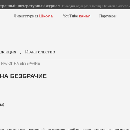
тронный литературный журнал.
Выходит один раз в месяц. Основан в апреле 2
Школа
канал
Лиterraтурная
YouTube
Партнеры
едакция
Издательство
.
а. НАЛОГ НА БЕЗБРАЧИЕ
 НА БЕЗБРАЧИЕ
ем)
го мальчика, который пытается найти свое место в немного