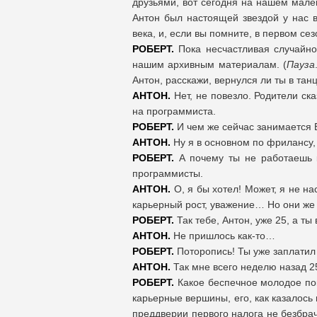
друзьями, вот сегодня на нашем мал
Антон был настоящей звездой у нас 
века, и, если вы помните, в первом с
РОБЕРТ.
Пока несчастливая случайно
нашим архивным материалам. (
Пауза
Антон, расскажи, вернулся ли ты в та
АНТОН.
Нет, не повезло. Родители ск
на программиста.
РОБЕРТ.
И чем же сейчас занимается 
АНТОН.
Ну я в основном по фрилансу
РОБЕРТ.
А почему ты не работаешь к
программисты.
АНТОН.
О, я бы хотел! Может, я не на
карьерный рост, уважение… Но они же
РОБЕРТ.
Так тебе, Антон, уже 25, а ты
АНТОН.
Не пришлось как-то…
РОБЕРТ.
Поторопись! Ты уже заплатил
АНТОН.
Так мне всего неделю назад 
РОБЕРТ.
Какое беспечное молодое пок
карьерные вершины, его, как казалось
преддверии первого налога не безбрачи