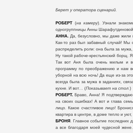
Берет у оператора сценарий.
РОБЕРТ
(
на камеру
). Узнали знако
одногруппницы Анны Шарафутдиновой. 
АННА.
Да, безусловно, мы даже жили 
Как-то раз был забавный случай! Мы 
распределить роли: она была за мужа, 
Ну такой рабоче-крестьянский борщ. Я
Так вот Аня была очень милым и в
программу по преображению и нам во
уборной на всю ночь! Да еще из-за эт
всегда была за мужа в заданиях, свя
кухне. И вот… (
Показывает на стол.
)
РОБЕРТ.
Браво, Анна! Я подтверждаю, 
на своих ошибках! А вот и глава сем
лицо. Какое счастливое лицо! Бронис
квартира в центре, в доме тепло и уют
БРОНЯ
. Главное событие последних 
а все благодаря моей чудесной жене.