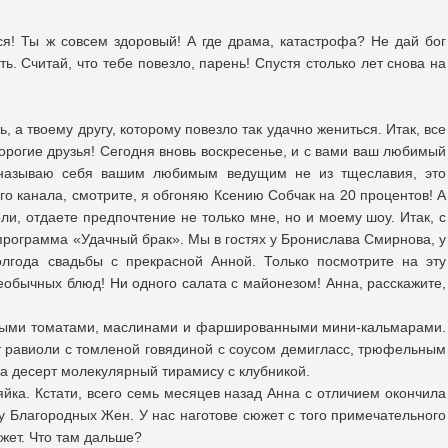
ся! Ты ж совсем здоровый! А где драма, катастрофа? Не дай бог
ть. Считай, что тебе повезло, парень! Спустя столько лет снова на
, а твоему другу, которому повезло так удачно жениться. Итак, все
дорогие друзья! Сегодня вновь воскресенье, и с вами ваш любимый
я называю себя вашим любимым ведущим не из тщеславия, это
о канала, смотрите, я обгоняю Ксению Собчак на 20 процентов! А
ели, отдаете предпочтение не только мне, но и моему шоу. Итак, с
программа «Удачный брак». Мы в гостях у Бронислава Смирнова, у
олгода свадьбы с прекрасной Анной. Только посмотрите на эту
 необычных блюд! Ни одного салата с майонезом! Анна, расскажите,
нными томатами, маслинами и фаршированными мини-кальмарами.
 равиоли с томленой говядиной с соусом демигласс, трюфельным
а десерт молекулярный тирамису с клубникой.
йка. Кстати, всего семь месяцев назад Анна с отличием окончила
 Благородных Жен. У нас наготове сюжет с того примечательного
сюжет. Что там дальше?