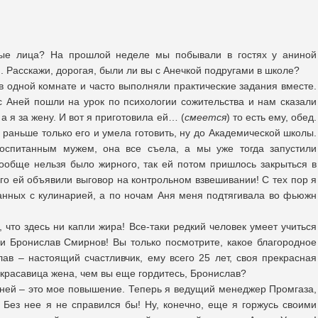
мые лица? На прошлой неделе мы побывали в гостях у аниной
Расскажи, дорогая, были ли вы с Анечкой подругами в школе?
в одной комнате и часто выполняли практические задания вместе.
с Аней пошли на урок по психологии сожительства и нам сказали
а я за жену. И вот я приготовила ей… (
смеется
) то есть ему, обед.
 раньше только его и умела готовить, ну до Академической школы.
оспитанным мужем, она все съела, а мы уже тогда запустили
обще нельзя было жирного, так ей потом пришлось закрыться в
ого ей объявили выговор на контрольном взвешивании! С тех пор я
занных с кулинарией, а по ночам Аня меня подтягивала во фьюжн
что здесь ни капли жира! Все-таки редкий человек умеет учиться
ьи Бронислав Смирнов! Вы только посмотрите, какое благородное
лав – настоящий счастливчик, ему всего 25 лет, своя прекрасная
, красавица жена, чем вы еще гордитесь, Бронислав?
дней – это мое повышение. Теперь я ведущий менеджер Промгаза,
 Без нее я не справился бы! Ну, конечно, еще я горжусь своими