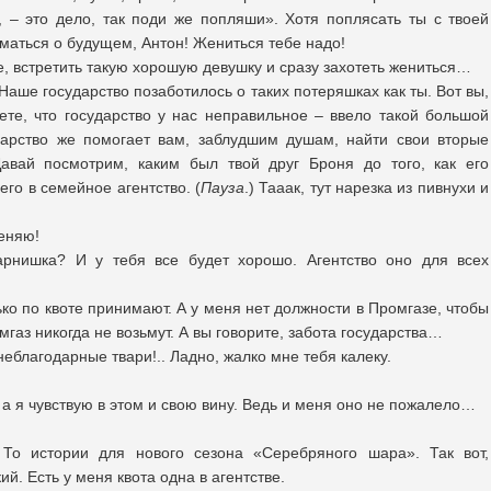
, – это дело, так поди же попляши». Хотя поплясать ты с твоей
аться о будущем, Антон! Жениться тебе надо!
е, встретить такую хорошую девушку и сразу захотеть жениться…
 Наше государство позаботилось о таких потеряшках как ты. Вот вы,
те, что государство у нас неправильное – ввело такой большой
дарство же помогает вам, заблудшим душам, найти свои вторые
Давай посмотрим, каким был твой друг Броня до того, как его
го в семейное агентство. (
Пауза
.) Тааак, тут нарезка из пивнухи и
еняю!
арнишка? И у тебя все будет хорошо. Агентство оно для всех
ько по квоте принимают. А у меня нет должности в Промгазе, чтобы
мгаз никогда не возьмут. А вы говорите, забота государства…
еблагодарные твари!.. Ладно, жалко мне тебя калеку.
а я чувствую в этом и свою вину. Ведь и меня оно не пожалело…
То истории для нового сезона «Серебряного шара». Так вот,
й. Есть у меня квота одна в агентстве.