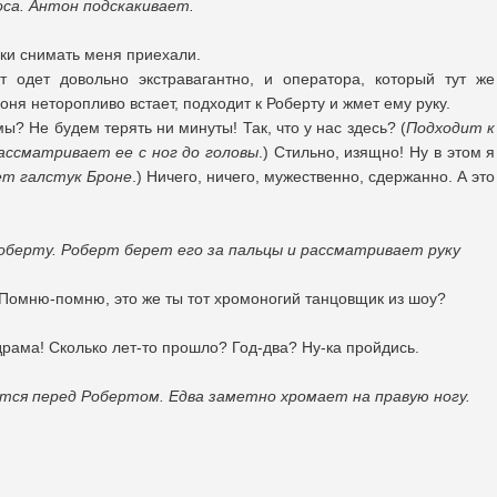
оса. Антон подскакивает.
аки снимать меня приехали.
т одет довольно экстравагантно, и оператора, который тут же
ня неторопливо встает, подходит к Роберту и жмет ему руку.
ы? Не будем терять ни минуты! Так, что у нас здесь? (
Подходит к
ассматривает ее с ног до головы
.) Стильно, изящно! Ну в этом я
ет галстук Броне
.) Ничего, ничего, мужественно, сдержанно. А это
оберту. Роберт берет его за пальцы и рассматривает руку
 Помню-помню, это же ты тот хромоногий танцовщик из шоу?
драма! Сколько лет-то прошло? Год-два? Ну-ка пройдись.
тся перед Робертом. Едва заметно хромает на правую ногу.