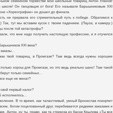
еньком семейном торжестве мой школьный товарищ Антон Уланов!
в школе! Он танцовщик от бога! Его называли Барышниковым ХХI
езоне «Хореографии» он дошел до финала.
сть не прервала его стремительный путь к победе. Обратимся к
.) Так, тут мы вставим кусок с твоим падением. (
Пауза, в камеру
.)
нцы после той катастрофы?
азали, что мне надо получить настоящую профессию, и я отучился
Барышников ХХI века?
, заказы…
ак твой товарищ, в Промгазе? Там ведь всегда нужны хорошие
столько хорош для Промгаза, но это ведь реально шанс! Там такой
 берут только семейных…
 все еще не женат?
 свой первый налог?
25 исполнилось…
оление. В то время, как талантливый, умный Бронислав покоряет
 всем, богом поцелованный друг, перебивается редкими заказами и
е. Антон, ну ты, право, как та стрекоза из басни Крылова «Ты все