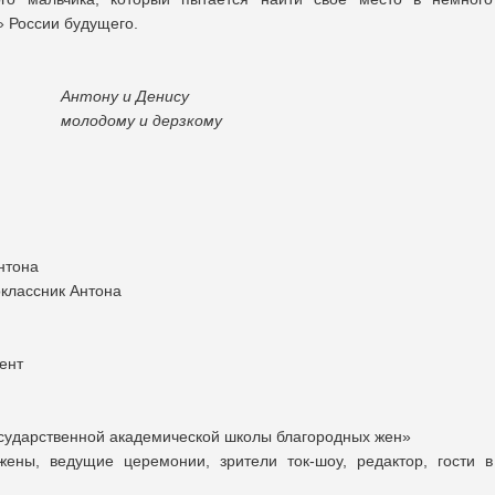
 России будущего.
Денису
 дерзкому
нтона
оклассник Антона
ент
сударственной академической школы благородных жен»
жены, ведущие церемонии, зрители ток-шоу, редактор, гости в