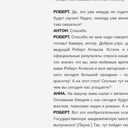
РОБЕРТ.
Да, это уже никуда не годит
будет скучно! Ладно, некогда уже меня
тэвэ оказаться!
АНТОН.
Спасибо.
РОБЕРТ.
Спасибо не мне надо говорить
готовы! Камера, мотор. Доброе утро, 
ведущий Роберт Атласов. Кстати, 
официальные результаты опроса нашег
это значит, что вы, мои любимые зрит
вами Роберт Атласов и моя авторская 
него сегодня большой праздник – п
красотку! А на этот стол! Сколько тут
чем вы сегодня нас угощаете?
АННА.
На закуску микс-салат с вяле
Основным блюдом у нас сегодня будут
маслом, томатами черри и романо. А н
РОБЕРТ.
Вот это изобретательная хозя
Государственную академическую школу
выпускного! (
Пауза
.) Так, тут пойдет 