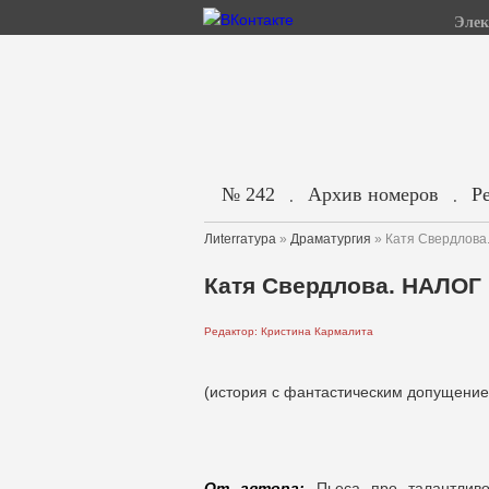
Элек
№ 242
Архив номеров
Р
.
.
Лиterraтура
»
Драматургия
» Катя Свердлов
Катя Свердлова. НАЛОГ
Редактор: Кристина Кармалита
(история с фантастическим допущени
От автора:
Пьеса про талантливо