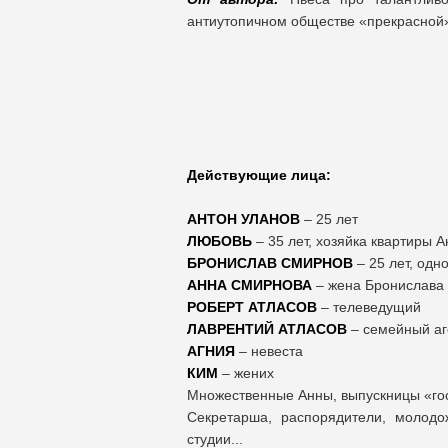
антиутопичном обществе «прекрасной»
Антону и 
молодому и
Действующие лица:
АНТОН УЛАНОВ
– 25 лет
ЛЮБОВЬ
– 35 лет, хозяйка квартиры А
БРОНИСЛАВ СМИРНОВ
– 25 лет, одн
АННА СМИРНОВА
– жена Бронислава
РОБЕРТ АТЛАСОВ
– телеведущий
ЛАВРЕНТИЙ АТЛАСОВ
– семейный аг
АГНИЯ
– невеста
КИМ
– жених
Множественные Анны, выпускницы «го
Секретарша, распорядители, молодо
студии...