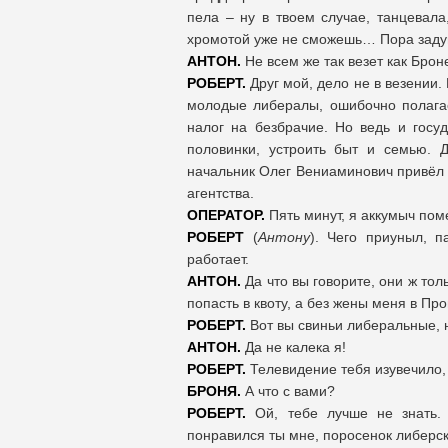
пела – ну в твоем случае, танцевала
хромотой уже не сможешь… Пора задум
АНТОН.
Не всем же так везет как Брон
РОБЕРТ.
Друг мой, дело не в везении.
молодые либералы, ошибочно полагае
налог на безбрачие. Но ведь и госу
половинки, устроить быт и семью. 
начальник Олег Вениаминович привёл е
агентства.
ОПЕРАТОР.
Пять минут, я аккумыч пом
РОБЕРТ
(
Антону
). Чего приуныл, п
работает.
АНТОН.
Да что вы говорите, они ж тол
попасть в квоту, а без жены меня в Про
РОБЕРТ.
Вот вы свиньи либеральные, н
АНТОН.
Да не калека я!
РОБЕРТ.
Телевидение тебя изувечило, 
БРОНЯ.
А что с вами?
РОБЕРТ.
Ой, тебе лучше не знать. 
понравился ты мне, поросенок либерски