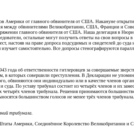
в Америки от главного обвинителя от США. Накануне открытия
ия между обвинителями Великобритании, США, Франции и Совет
оряжении главного обвинителя от США. Наша делегация в Нюрнб
дователи, остальные могут получить ответы на свои вопросы в
ст, настояв на праве допроса подсудимых и свидетелей до суда 
 изучает самостоятельно. Все допросы стенографируются паралле
3 года об ответственности гитлеровцев за совершаемые зверств
нам, в которых совершили преступления. В Декларации не упоми
о, обвиняются они индивидуально или в качестве членов орган
и суда. По уставу трибунал состоит из четырёх членов и их заме
х четырёх членов трибунала. Решения принимаются большинством
носятся большинством голосов не менее трёх членов трибунала
даний трибунала.
таты Америки, Соединённое Королевство Великобритании и С