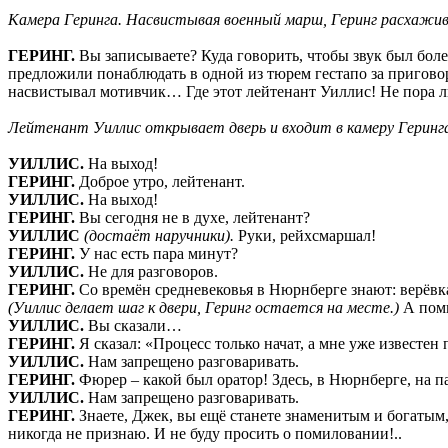
Камера Геринга. Насвистывая военный марш,
Геринг расхажив
ГЕРИНГ.
Вы записываете? Куда говорить, чтобы звук был боле
предложили понаблюдать в одной из тюрем гестапо за приговор
насвистывал мотивчик… Где этот лейтенант Уиллис! Не пора л
Лейтенант Уиллис открывает дверь и входит в камеру Геринг
УИЛЛИС.
На выход!
ГЕРИНГ.
Доброе утро, лейтенант.
УИЛЛИС.
На выход!
ГЕРИНГ.
Вы сегодня не в духе, лейтенант?
УИЛЛИС
(достаёт наручники).
Руки, рейхсмаршал!
ГЕРИНГ.
У нас есть пара минут?
УИЛЛИС.
Не для разговоров.
ГЕРИНГ.
Со времён средневековья в Нюрнберге знают: верёвк
(Уиллис делает шаг к двери, Геринг остается на месте.)
А помн
УИЛЛИС.
Вы сказали…
ГЕРИНГ.
Я сказал: «Процесс только начат, а мне уже известен
УИЛЛИС.
Нам запрещено разговаривать.
ГЕРИНГ.
Фюрер – какой был оратор! Здесь, в Нюрнберге, на п
УИЛЛИС.
Нам запрещено разговаривать.
ГЕРИНГ.
Знаете, Джек, вы ещё станете знаменитым и богатым,
никогда не признаю. И не буду просить о помиловании!..