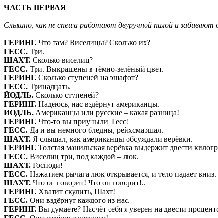
ЧАСТЬ ПЕРВАЯ
Слышно, как не спеша работают двуручной пилой и забивают о
ГЕРИНГ.
Что там? Виселицы? Сколько их?
ГЕСС.
Три.
ШАХТ.
Сколько виселиц?
ГЕСС.
Три. Выкрашены в тёмно-зелёный цвет.
ГЕРИНГ.
Сколько ступеней на эшафот?
ГЕСС.
Тринадцать.
ЙОДЛЬ.
Сколько ступеней?
ГЕРИНГ.
Надеюсь, нас вздёрнут американцы.
ЙОДЛЬ.
Американцы или русские – какая разница!
ГЕРИНГ.
Что-то вы приуныли, Гесс!
ГЕСС.
Да и вы немного бледны, рейхсмаршал.
ШАХТ.
Я слышал, как американцы обсуждали верёвки.
ГЕРИНГ.
Толстая манильская верёвка выдержит двести килог
ГЕСС.
Виселиц три, под каждой – люк.
ШАХТ.
Господи!
ГЕСС.
Нажатием рычага люк открывается, и тело падает вниз.
ШАХТ.
Что он говорит! Что он говорит!..
ГЕРИНГ.
Хватит скулить, Шахт!
ГЕСС.
Они вздёрнут каждого из нас.
ГЕРИНГ.
Вы думаете? Насчёт себя я уверен на двести проценто
ГЕСС.
Они вздёрнут каждого!..