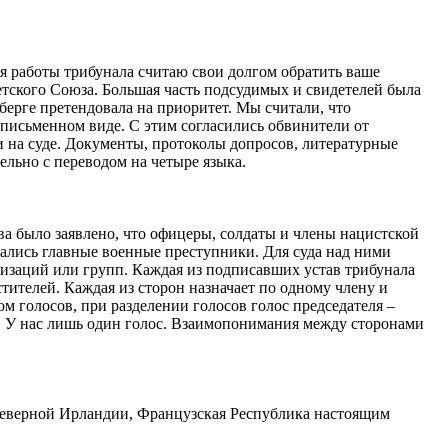
 работы трибунала считаю свои долгом обратить ваше
ского Союза. Большая часть подсудимых и свидетелей была
ерге претендовала на приоритет. Мы считали, что
 письменном виде. С этим согласились обвинители от
и на суде. Документы, протоколы допросов, литературные
льно с переводом на четыре языка.
а было заявлено, что офицеры, солдаты и члены нацистской
нались главные военные преступники. Для суда над ними
изаций или групп. Каждая из подписавших устав трибунала
стителей. Каждая из сторон назначает по одному члену и
 голосов, при разделении голосов голос председателя –
. У нас лишь один голос. Взаимопонимания между сторонами
еверной Ирландии, Французская Республика настоящим