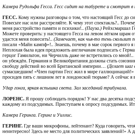
Камера Рудольфа Гесса. Гесс сидит на табурете и смотрит в
ГЕСС.
Кому нужны разговоры о том, что настоящий Гесс до сих
Повесьте нас или расстреляйте. К чему этот спектакль?.. Поче
меня расстройство памяти и психики!..
(Пауза.)
Рейхсмаршал Ге
Можете проверить: у настоящего Гесса на левом лёгком шрам от
удастся меня повесить!..
(Замечает, как чья-то тень скользит п
писали «Майн кампф»!.. Знаешь, почему в мае сорок первого я 
Неплохая была идея предложить англичанам подписать с Герм
герцог Гамильтон, ни Черчилль даже не встретились со мной!.
он убеждён. Германия и Великобритания должны стать союзник
свободу действий во всей Британской империи…
(Делает шаг 
сумасшедшим! «Член партии Гесс жил в мире галлюцинаций!» Н
просидев пять с лишним лет в лондонской тюрьме? А сейчас я в
Удар гонга, яркая вспышка света. Зал заседаний трибунала.
ЛОРЕНС.
Я прошу соблюдать порядок! У нас два десятка подс
каждому из подсудимых. Приступаем к опросу подсудимых. Ита
Камера Геринга. Геринг и Уиллис.
ГЕРИНГ.
Где ваши микрофоны, лейтенант? Куда говорить, чтоб
неинтересно! Здесь не место для политических заявлений!» А дл