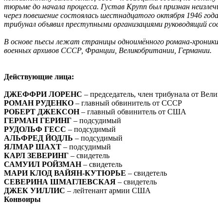
тюрьме до начала процесса. Густав Крупп был признан неизлеч
через повешение состоялась шестнадцатого октября 1946 года
трибунал объявил преступными организациями руководящий со
В основе пьесы лежат страницы одноимённого романа-хроники,
военных архивов СССР, Франции, Великобритании, Германии.
Действующие лица:
ДЖЕФФРИ ЛОРЕНС
– председатель, член трибунала от Вел
РОМАН РУДЕНКО
– главный обвинитель от СССР
РОБЕРТ ДЖЕКСОН
– главный обвинитель от США
ГЕРМАН ГЕРИНГ
– подсудимый
РУДОЛЬФ ГЕСС
– подсудимый
АЛЬФРЕД ЙОДЛЬ
– подсудимый
ЯЛМАР ШАХТ
– подсудимый
КАРЛ ЗЕВЕРИНГ
– свидетель
САМУИЛ РОЙЗМАН
– свидетель
МАРИ КЛОД ВАЙЯН-КУТЮРЬЕ
– свидетель
СЕВЕРИНА ШМАГЛЕВСКАЯ
–
свидетель
ДЖЕК УИЛЛИС
– лейтенант армии США
Конвоиры