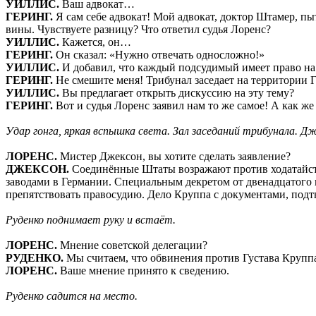
УИЛЛИС.
Ваш адвокат…
ГЕРИНГ.
Я сам себе адвокат! Мой адвокат, доктор Штамер, пы
вины. Чувствуете разницу? Что ответил судья Лоренс?
УИЛЛИС.
Кажется, он…
ГЕРИНГ.
Он сказал: «Нужно отвечать односложно!»
УИЛЛИС.
И добавил, что каждый подсудимый имеет право на 
ГЕРИНГ.
Не смешите меня! Трибунал заседает на территории Г
УИЛЛИС.
Вы предлагает открыть дискуссию на эту тему?
ГЕРИНГ.
Вот и судья Лоренс заявил нам то же самое! А как же
Удар гонга, яркая вспышка света. Зал заседаний трибунала. Д
ЛОРЕНС.
Мистер Джексон, вы хотите сделать заявление?
ДЖЕКСОН.
Соединённые Штаты
возражают против ходатайс
заводами в Германии. Специальным декретом от двенадцатого 
препятствовать правосудию. Дело Круппа с документами, подт
Руденко поднимает руку и встаёт.
ЛОРЕНС.
Мнение советской делегации?
РУДЕНКО.
Мы считаем, что обвинения против Густава Круппа
ЛОРЕНС.
Ваше мнение принято к сведению.
Руденко садится на место.