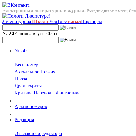
Электронный литературный журнал.
Выходит один раз в месяц. Осно
Лиterraтурная
Школа
YouTube
канал
Партнеры
№ 242
июль-август 2026 г.
№ 242
Весь номер
Актуальное
Поэзия
Проза
Драматургия
Критика
Переводы
Фантастика
.
Архив номеров
.
Редакция
От главного редактора