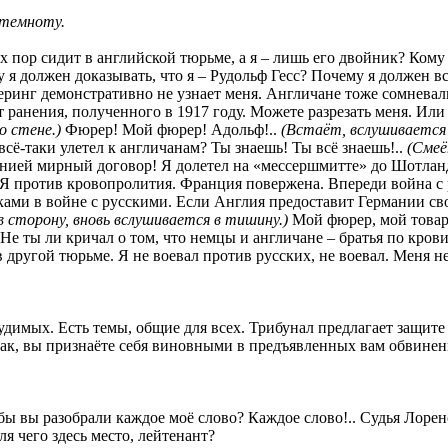
 темноту.
 пор сидит в английской тюрьме, а я – лишь его двойник? Кому 
му я должен доказывать, что я – Рудольф Гесс? Почему я должен 
ринг демонстративно не узнает меня. Англичане тоже сомневал
 ранения, полученного в 1917 году. Можете разрезать меня. Или
о стене.)
Фюрер! Мой фюрер! Адольф!..
(Встаёт, вслушивается
всё-таки улетел к англичанам? Ты знаешь! Ты всё знаешь!..
(Смеё
анией мирный договор! Я долетел на «мессершмитте» до Шотлан
. Я против кровопролития. Франция повержена. Впереди война с р
ами в войне с русскими. Если Англия предоставит Германии св
в сторону, вновь вслушивается в тишину.)
Мой фюрер, мой товари
е ты ли кричал о том, что немцы и англичане – братья по кров
 другой тюрьме. Я не воевал против русских, не воевал. Меня не
удимых. Есть темы, общие для всех. Трибунал предлагает защите
к, вы признаёте себя виновными в предъявленных вам обвинени
ы вы разобрали каждое моё слово? Каждое слово!.. Судья Лорен
я чего здесь место, лейтенант?