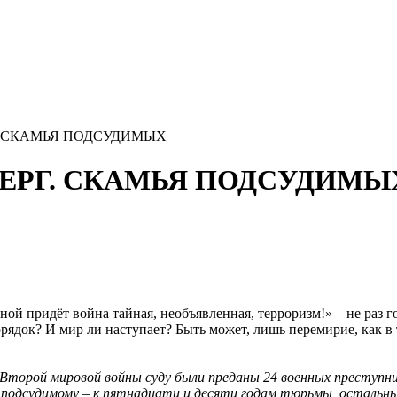
РГ. СКАМЬЯ ПОДСУДИМЫХ
НБЕРГ. СКАМЬЯ ПОДСУДИМЫ
ной придёт война тайная, необъявленная, терроризм!» – не раз 
ядок? И мир ли наступает? Быть может, лишь перемирие, как в 
м Второй мировой войны суду были преданы 24 военных преступни
 подсудимому – к пятнадцати и десяти годам тюрьмы, остальные