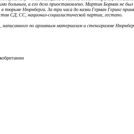
имо больным, а его дело приостановлено. Мартин Борман не был 
 в тюрьме Нюрнберга. За три часа до казни Герман Геринг при
став СД, СС, национал-социалистической
партии, гестапо.
 написанного по архивным материалам и стенограмме Нюрнбергс
икобритании