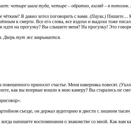
ает: четыре шага туда, четыре – обратно, взгляд – в потолок.
е чётким? Я давно хотел поговорить с вами.
(Пауза.)
Пишите… Каж
ённым к смерти. Все его слова, все вздохи и выдохи тоже писал
и идти на прогулку? Вы слышите меня? На прогулку! Это говорю
а. Дверь тут же закрывается.
а повешенного приносит счастье. Меня наверняка повесят.
(Уилл
ите, как вы впервые вошли в мою камеру? Вы старались не смотре
 приговор».
артийном съезде, он держал аудиторию в двести с лишним тысяч 
 когда напишете воспоминания о знакомстве со мной. Как вам каж