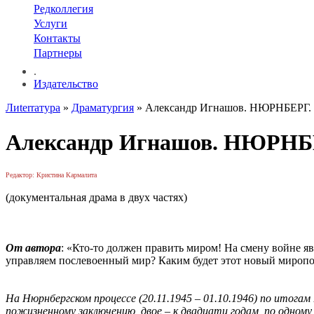
Редколлегия
Услуги
Контакты
Партнеры
.
Издательство
Лиterraтура
»
Драматургия
» Александр Игнашов. НЮРНБЕ
Александр Игнашов. НЮР
Редактор: Кристина Кармалита
(документальная драма в двух частях)
От автора
: «Кто-то должен править миром! На смену войне яв
управляем послевоенный мир? Каким будет этот новый миропор
На Нюрнбергском процессе (20.11.1945 – 01.10.1946) по итога
пожизненному заключению, двое – к двадцати годам, по одному