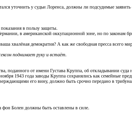
тался уточнить у судьи Лоренса, должны ли подсудимые заявить
показания в пользу защиты.
ермании, в американской оккупационной зоне, но по законам бр
 ваша хвалёная демократия? А как же свободная пресса всего мир
жексон поднимает руку и встаёт.
тва, поданного от имени Густава Круппа, об откладывании суда
ноября 1943 года заводы Круппа сохранялись как семейные пред
верждающими его вину, должно быть срочно передано в трибуна
 фон Болен должны быть оставлены в силе.