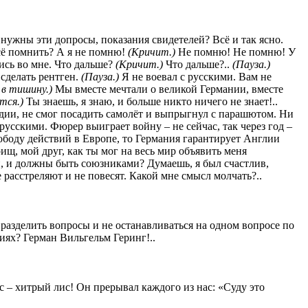
нужны эти допросы, показания свидетелей? Всё и так ясно.
всё помнить? А я не помню!
(Кричит.)
Не помню! Не помню! У
ись во мне. Что дальше?
(Кричит.)
Что дальше?..
(Пауза.)
 сделать рентген.
(Пауза.)
Я не воевал с русскими. Вам не
 в тишину.)
Мы вместе мечтали о великой Германии, вместе
тся.)
Ты знаешь, я знаю, и больше никто ничего не знает!..
дии, не смог посадить самолёт и выпрыгнул с парашютом. Ни
усскими. Фюрер выиграет войну – не сейчас, так через год –
ободу действий в Европе, то Германия гарантирует Англии
щ, мой друг, как ты мог на весь мир объявить меня
и, и должны быть союзниками? Думаешь, я был счастлив,
 расстреляют и не повесят. Какой мне смысл молчать?..
 разделить вопросы и не останавливаться на одном вопросе по
ях? Герман Вильгельм Геринг!..
с – хитрый лис! Он прерывал каждого из нас: «Суду это