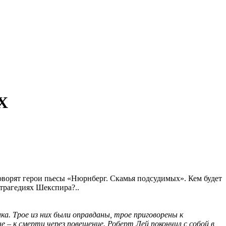
Х
говорят герои пьесы «Нюрнберг. Скамья подсудимых». Кем будет
трагедиях Шекспира?..
ка. Трое из них были оправданы, трое приговорены к
 – к смерти через повешение. Роберт Лей покончил с собой в