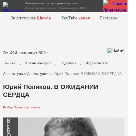
Электронный литературный журнал.
Выходит один раз в месяц. Основан в апреле 2014 г.
Школа
канал
Лиterraтурная
YouTube
Партнеры
№ 242
июль-август 2026 г.
№ 242
Архив номеров
Редакция
Издательство
.
.
.
Лиterraтура
»
Драматургия
» Юрий Поляков. В ОЖИДАНИИ СЕРДЦА
Юрий Поляков. В ОЖИДАНИИ
СЕРДЦА
Выбор Павла Карташева