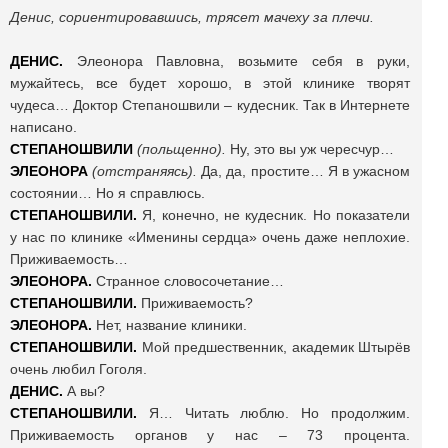
Денис, сориентировавшись, трясет мачеху за плечи.
ДЕНИС.
Элеонора Павловна, возьмите себя в руки,
мужайтесь, все будет хорошо, в этой клинике творят
чудеса… Доктор Степаношвили – кудесник. Так в Интернете
написано.
СТЕПАНОШВИЛИ
(польщенно).
Ну, это вы уж чересчур…
ЭЛЕОНОРА
(отстраняясь).
Да, да, простите… Я в ужасном
состоянии… Но я справлюсь.
СТЕПАНОШВИЛИ.
Я, конечно, не кудесник. Но показатели
у нас по клинике «Именины сердца» очень даже неплохие.
Приживаемость…
ЭЛЕОНОРА.
Странное словосочетание…
СТЕПАНОШВИЛИ.
Приживаемость?
ЭЛЕОНОРА.
Нет, название клиники.
СТЕПАНОШВИЛИ.
Мой предшественник, академик Штырёв
очень любил Гоголя.
ДЕНИС.
А вы?
СТЕПАНОШВИЛИ.
Я… Читать люблю. Но продолжим.
Приживаемость органов у нас – 73 процента.