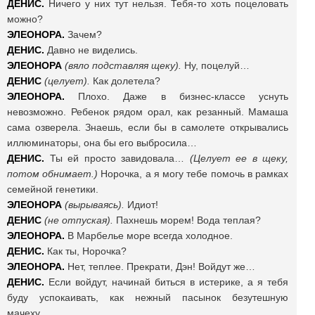
ДЕНИС.
Ничего у них тут нельзя. Тебя-то хоть поцеловать
можно?
ЭЛЕОНОРА.
Зачем?
ДЕНИС.
Давно не виделись.
ЭЛЕОНОРА
(вяло подставляя щеку).
Ну, поцелуй…
ДЕНИС
(целует).
Как долетела?
ЭЛЕОНОРА.
Плохо. Даже в бизнес-классе уснуть
невозможно. Ребенок рядом орал, как резанный. Мамаша
сама озверела. Знаешь, если бы в самолете открывались
иллюминаторы, она бы его выбросила…
ДЕНИС.
Ты ей просто завидовала…
(Целует ее в щеку,
потом обнимает.)
Норочка, а я могу тебе помочь в рамках
семейной генетики.
ЭЛЕОНОРА
(вырываясь).
Идиот!
ДЕНИС
(не отпуская).
Пахнешь морем! Вода теплая?
ЭЛЕОНОРА.
В Марбелье море всегда холодное.
ДЕНИС.
Как ты, Норочка?
ЭЛЕОНОРА.
Нет, теплее. Прекрати, Дэн! Войдут же…
ДЕНИС.
Если войдут, начинай биться в истерике, а я тебя
буду успокаивать, как нежный пасынок безутешную
мачеху.