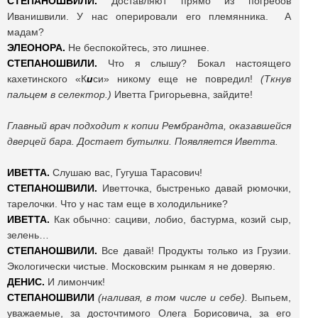
СТЕПАНОШВИЛИ.
Доставляют прямо из погребов
Иванишвили. У нас оперировали его племянника. А
мадам?
ЭЛЕОНОРА.
Не беспокойтесь, это лишнее.
СТЕПАНОШВИЛИ.
Что я слышу? Бокал настоящего
кахетинского «К
и
си» никому еще не повредил!
(Ткнув
пальцем в селектор.)
Иветта Григорьевна, зайдите!
Главный врач подходит к копии Рембрандта, оказавшейся
дверцей бара. Достает бутылки. Появляется Иветта.
ИВЕТТА.
Слушаю вас, Гугуша Тарасович!
СТЕПАНОШВИЛИ.
Иветточка, быстренько давай рюмочки,
тарелочки. Что у нас там еще в холодильнике?
ИВЕТТА.
Как обычно: сациви, лобио, бастурма, козий сыр,
зелень…
СТЕПАНОШВИЛИ.
Все давай! Продукты только из Грузии.
Экологически чистые. Московским рынкам я не доверяю.
ДЕНИС.
И лимончик!
СТЕПАНОШВИЛИ
(наливая, в том числе и себе).
Выпьем,
уважаемые, за досточтимого Олега Борисовича, за его