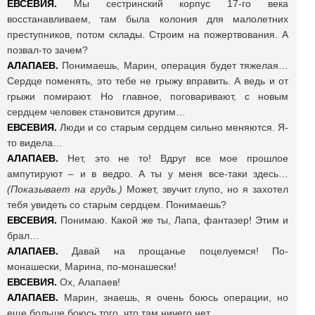
ЕВСЕВИЯ.
Мы сестринский корпус 17-го века
восстанавливаем, там была колония для малолетних
преступников, потом склады. Строим на пожертвования. А
позвал-то зачем?
АЛАПАЕВ.
Понимаешь, Марин, операция будет тяжелая…
Сердце поменять, это тебе не грыжу вправить. А ведь и от
грыжи помирают. Но главное, поговаривают, с новым
сердцем человек становится другим…
ЕВСЕВИЯ.
Люди и со старым сердцем сильно меняются. Я-
то видела…
АЛАПАЕВ.
Нет, это не то! Вдруг все мое прошлое
ампутируют – и в ведро. А ты у меня все-таки здесь…
(Показывает на грудь.)
Может, звучит глупо, но я захотел
тебя увидеть со старым сердцем. Понимаешь?
ЕВСЕВИЯ.
Понимаю. Какой же ты, Лапа, фантазер! Этим и
брал…
АЛАПАЕВ.
Давай на прощанье поцелуемся! По-
монашески, Марина, по-монашески!
ЕВСЕВИЯ.
Ох, Алапаев!
АЛАПАЕВ.
Марин, знаешь, я очень боюсь операции, но
еще больше боюсь того, что там ничего нет.