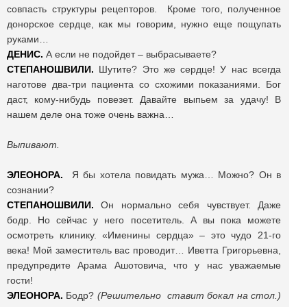
совпасть структуры рецепторов. Кроме того, полученное
донорское сердце, как мы говорим, нужно еще пощупать
руками…
ДЕНИС.
А если не подойдет – выбрасываете?
СТЕПАНОШВИЛИ.
Шутите? Это же сердце! У нас всегда
наготове два-три пациента со схожими показаниями. Бог
даст, кому-нибудь повезет. Давайте выпьем за удачу! В
нашем деле она тоже очень важна…
Выпивают.
ЭЛЕОНОРА.
Я бы хотела повидать мужа… Можно? Он в
сознании?
СТЕПАНОШВИЛИ.
Он нормально себя чувствует. Даже
бодр. Но сейчас у него посетитель. А вы пока можете
осмотреть клинику. «Именины сердца» – это чудо 21-го
века! Мой заместитель вас проводит… Иветта Григорьевна,
предупредите Арама Ашотовича, что у нас уважаемые
гости!
ЭЛЕОНОРА.
Бодр?
(Решительно ставит бокал на стол.)