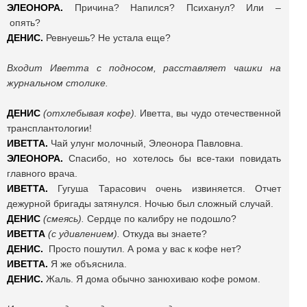
ЭЛЕОНОРА.
Причина? Напился? Психанул? Или
–
опять?
ДЕНИС.
Ревнуешь? Не устала еще?
Входит Иветта с подносом, расставляет чашки на
журнальном столике.
ДЕНИС
(отхлебывая кофе).
Иветта, вы чудо отечественной
трансплантологии!
ИВЕТТА.
Чай улунг молочный, Элеонора Павловна.
ЭЛЕОНОРА.
Спасибо, но хотелось бы все-таки повидать
главного врача.
ИВЕТТА.
Гугуша Тарасович очень извиняется. Отчет
дежурной бригады затянулся. Ночью был сложный случай.
ДЕНИС
(смеясь).
Сердце по калибру не подошло?
ИВЕТТА
(с удивлением).
Откуда вы знаете?
ДЕНИС.
Просто пошутил. А рома у вас к кофе нет?
ИВЕТТА.
Я же объяснила.
ДЕНИС.
Жаль. Я дома обычно занюхиваю кофе ромом.