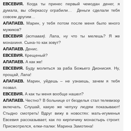
ЕВСЕВИЯ.
Когда ты принес первый чемодан денег, я
думала, вы сберкассу ограбили… Деньги сделали тебя
совсем другим…
АЛАПАЕВ.
Марин, у тебя потом после меня было много
мужиков?
ЕВСЕВИЯ
(вставая).
Лапа, ну что ты мелешь? Я же
монахиня. Сына-то как зовут?
АЛАПАЕВ.
Денис.
ЕВСЕВИЯ.
Крещеный?
АЛАПАЕВ.
А как же!
ЕВСЕВИЯ.
Буду молиться за раба Божьего Дионисия. Ну,
прощай, Лапа!
АЛАПАЕВ.
Марин, уйдешь – не узнаешь, зачем я тебя
позвал.
ЕВСЕВИЯ.
А как ты меня вообще нашел?
АЛАПАЕВ.
Честно? В больнице от безделья стал телевизор
включать. Слушай, какую же чепуху людям показывают!
Стыдно смотреть! Вдруг вижу в новостях: мать-игуменья
Евсевия рассказывает, как по кирпичику монастырь строит.
Присмотрелся, елки-палки: Марина Замотина!