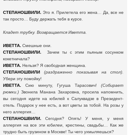
СТЕПАНОШВИЛИ.
Это я. Прилетела его жена… Да, все не
так просто… Буду держать тебя в курсе.
Кладет трубку. Возвращается Иветта.
ИВЕТТА.
Смешные они.
СТЕПАНОШВИЛИ.
Зачем ты с этим пьяным сосунком
кокетничала?
ИВЕТТА.
Нельзя? Я свободная женщина.
СТЕПАНОШВИЛИ
(раздраженно показывая на стол).
Убери эту помойку!
ИВЕТТА.
Сию минуту, Гугуша Тарасович!
(Собирает
рюмки.)
Звонила Манана Захаровна, просила напомнить,
вы сегодня идете на юбилей к Салуквадзе в Президент-
отель. Подарок у нее есть, а вот цветы за тобой. На розы у
него аллергия…
СТЕПАНОШВИЛИ.
Сегодня? Опять! У меня, у меня
аллергия на все эти юбилеи, крестины, свадьбы… Как же
трудно быть грузином в Москве! Ты чего ухмыляешься?