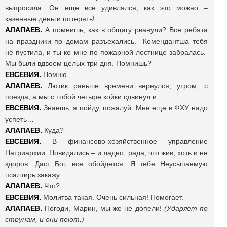
выпросила. Он еще все удивлялся, как это можно –
казенные деньги потерять!
АЛАПАЕВ.
А помнишь, как в общагу рванули? Все ребята
на праздники по домам разъехались. Комендантша тебя
не пустила, и ты ко мне по пожарной лестнице забралась.
Мы были вдвоем целых три дня. Помнишь?
ЕВСЕВИЯ.
Помню.
АЛАПАЕВ.
Лютик раньше времени вернулся, утром, с
поезда, а мы с тобой четыре койки сдвинул и…
ЕВСЕВИЯ.
Знаешь, я пойду, пожалуй. Мне еще в ФХУ надо
успеть…
АЛАПАЕВ.
Куда?
ЕВСЕВИЯ.
В финансово-хозяйственное управление
Патриархии. Повидались – и ладно, рада, что жив, хоть и не
здоров. Даст Бог, все обойдется. Я тебе Неусыпаемую
псалтирь закажу.
АЛАПАЕВ.
Что?
ЕВСЕВИЯ.
Молитва такая. Очень сильная! Помогает.
АЛАПАЕВ.
Погоди, Марин, мы же не допели!
(Ударяет по
струнам, и они поют.)