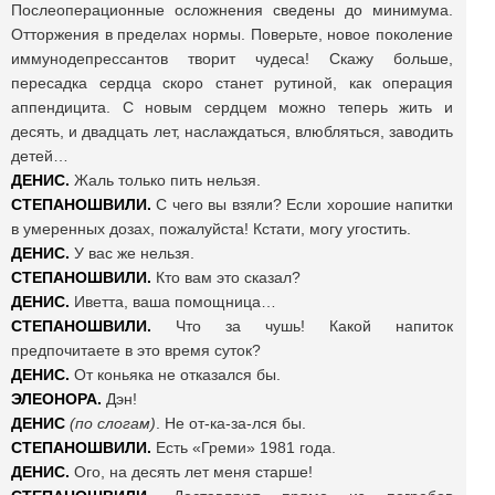
Послеоперационные осложнения сведены до минимума.
Отторжения в пределах нормы. Поверьте, новое поколение
иммунодепрессантов творит чудеса! Скажу больше,
пересадка сердца скоро станет рутиной, как операция
аппендицита. С новым сердцем можно теперь жить и
десять, и двадцать лет, наслаждаться, влюбляться, заводить
детей…
ДЕНИС.
Жаль только пить нельзя.
СТЕПАНОШВИЛИ.
С чего вы взяли? Если хорошие напитки
в умеренных дозах, пожалуйста! Кстати, могу угостить.
ДЕНИС.
У вас же нельзя.
СТЕПАНОШВИЛИ.
Кто вам это сказал?
ДЕНИС.
Иветта, ваша помощница…
СТЕПАНОШВИЛИ.
Что за чушь! Какой напиток
предпочитаете в это время суток?
ДЕНИС.
От коньяка не отказался бы.
ЭЛЕОНОРА.
Дэн!
ДЕНИС
(по слогам)
. Не от-ка-за-лся бы.
СТЕПАНОШВИЛИ.
Есть «Греми» 1981 года.
ДЕНИС.
Ого, на десять лет меня старше!