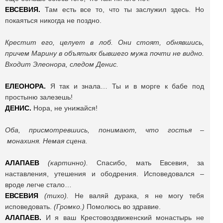
ЕВСЕВИЯ.
Там есть все то, что ты заслужил здесь. Но
покаяться никогда не поздно.
Крестит его, целует в лоб. Они стоят, обнявшись,
причем Марину в объятьях бывшего мужа почти не видно.
Входит Элеонора, следом Денис.
ЕЛЕОНОРА.
Я так и знала… Ты и в морге к бабе под
простыню залезешь!
ДЕНИС.
Нора, не унижайся!
Оба, присмотревшись, понимают, что гостья
–
монахиня. Немая сцена.
АЛАПАЕВ
(картинно).
Спасибо, мать Евсевия, за
наставления, утешения и ободрения. Исповедовался –
вроде легче стало…
ЕВСЕВИЯ
(тихо).
Не валяй дурака, я не могу тебя
исповедовать.
(Громко.)
Помолюсь во здравие.
АЛАПАЕВ.
И я ваш Крестовоздвиженский монастырь не