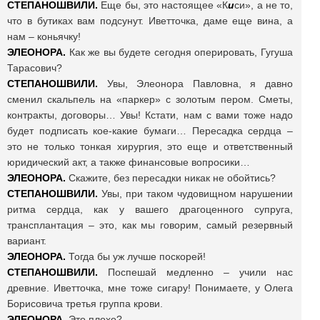
СТЕПАНОШВИЛИ.
Еще бы, это настоящее «К
и
си», а не то,
что в бутиках вам подсунут. Иветточка, даме еще вина, а
нам – коньячку!
ЭЛЕОНОРА.
Как же вы будете сегодня оперировать, Гугуша
Тарасович?
СТЕПАНОШВИЛИ.
Увы, Элеонора Павловна, я давно
сменил скальпель на «паркер» с золотым пером. Сметы,
контракты, договоры… Увы! Кстати, нам с вами тоже надо
будет подписать кое-какие бумаги… Пересадка сердца –
это не только тонкая хирургия, это еще и ответственный
юридический акт, а также финансовые вопросики…
ЭЛЕОНОРА.
Скажите, без пересадки никак не обойтись?
СТЕПАНОШВИЛИ.
Увы, при таком чудовищном нарушении
ритма сердца, как у вашего драгоценного супруга,
трансплантация – это, как мы говорим, самый резервный
вариант.
ЭЛЕОНОРА.
Тогда бы уж лучше поскорей!
СТЕПАНОШВИЛИ.
Поспешай медленно – учили нас
древние. Иветточка, мне тоже сигару! Понимаете, у Олега
Борисовича третья группа крови.
ЭЛЕОНОРА.
Это плохо?