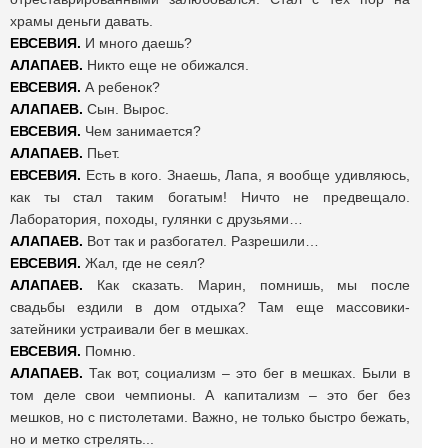
храмы деньги давать.
ЕВСЕВИЯ.
И много даешь?
АЛАПАЕВ.
Никто еще не обижался.
ЕВСЕВИЯ.
А ребенок?
АЛАПАЕВ.
Сын. Вырос.
ЕВСЕВИЯ.
Чем занимается?
АЛАПАЕВ.
Пьет.
ЕВСЕВИЯ.
Есть в кого. Знаешь, Лапа, я вообще удивляюсь,
как ты стал таким богатым! Ничто не предвещало.
Лаборатория, походы, гулянки с друзьями…
АЛАПАЕВ.
Вот так и разбогател. Разрешили…
ЕВСЕВИЯ.
Жал, где не сеял?
АЛАПАЕВ.
Как сказать. Марин, помнишь, мы после
свадьбы ездили в дом отдыха? Там еще массовики-
затейники устраивали бег в мешках.
ЕВСЕВИЯ.
Помню.
АЛАПАЕВ.
Так вот, социализм – это бег в мешках. Были в
том деле свои чемпионы. А капитализм – это бег без
мешков, но с пистолетами. Важно, не только быстро бежать,
но и метко стрелять...