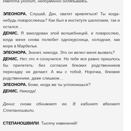
Иветта уходит, недоуменно оглядываясь.
ЭЛЕОНОРА.
Слушай, Дэн, хватит кривляться! Ты когда-
нибудь повзрослеешь? Как был в институте шалопаем, так и
остался…
ДЕНИС.
Я заколдован злой волшебницей, и повзрослею,
когда меня снова полюбит однокурсница, холодная, как
море в Марбелье.
ЭЛЕОНОРА.
Значит, никогда. Это он велел меня вызвать?
ДЕНИС.
Нет, это я соскучился. Но тебе все равно пришлось
бы прилететь: без согласия близких родственников
пересадку не делают. А мы с тобой, Норочка, близкие
родственники, даже слишком…
ЭЛЕОНОРА.
Боже, когда же ты успокоишься?
ДЕНИС.
Никогда!
Денис снова обнимает ее. В кабинет вбегает
Степаношвили.
СТЕПАНОШВИЛИ
. Тысячу извинений!