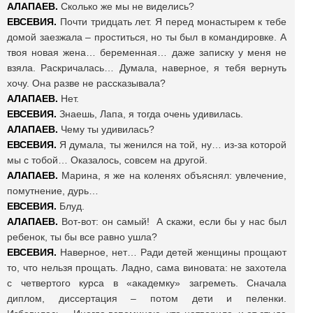
АЛАПАЕВ.
Сколько же мы не виделись?
ЕВСЕВИЯ.
Почти тридцать лет. Я перед монастырем к тебе
домой заезжала – проститься, но ты был в командировке. А
твоя новая жена… беременная… даже записку у меня не
взяла. Раскричалась… Думала, наверное, я тебя вернуть
хочу. Она разве не рассказывала?
АЛАПАЕВ.
Нет.
ЕВСЕВИЯ.
Знаешь, Лапа, я тогда очень удивилась.
АЛАПАЕВ.
Чему ты удивилась?
ЕВСЕВИЯ.
Я думала, ты женился на той, ну… из-за которой
мы с тобой… Оказалось, совсем на другой.
АЛАПАЕВ.
Марина, я же на коленях объяснял: увлечение,
помутнение, дурь…
ЕВСЕВИЯ.
Блуд.
АЛАПАЕВ.
Вот-вот: он самый! А скажи, если бы у нас был
ребенок, ты бы все равно ушла?
ЕВСЕВИЯ.
Наверное, нет… Ради детей женщины прощают
то, что нельзя прощать. Ладно, сама виновата: не захотела
с четвертого курса в «академку» загреметь. Сначала
диплом, диссертация – потом дети и пеленки.