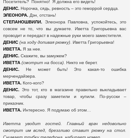
Посетитель? Понятно! Я должна его видеть!
ДЕНИС.
Норочка, сядь, ревность – это геморрой сердца.
ЭЛЕОНОРА.
Дэн, отстань!
СТЕПАНОШВИЛИ.
Элеонора Павловна, успокойтесь, это
совсем не то, что вы думаете. Иветта Григорьевна вас
проводит и передаст в надежные руки моего заместителя.
ДЕНИС
(на ходу допивая рюмку)
. Иветта Григорьевна!
ИВЕТТА.
Я за нее.
ДЕНИС.
Скажите, вы замужем?
ИВЕТТА
(смотрит на босса).
Никто не берет.
ДЕНИС.
Не может быть! Это какая-то ошибка
мерчендайзера.
ИВЕТТА.
Кого-кого?
ДЕНИС.
Это тот, кто в магазине правильно выкладывает
товар, чтобы сразу заметили и купили. По-русски –
приказчик.
ИВЕТТА.
Интересно. Я подумаю об этом…
Иветта уводит гостей. Главный врач недовольно
смотрит им вслед, брезгливо ставит рюмку на стол.
Снимает трубку телефона, набирает номер.