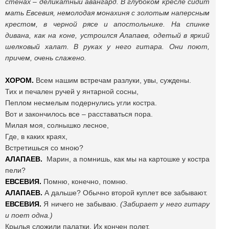
стенах
–
деликатный авангард. В глубоком кресле сидит
мать Евсевия, немолодая монахиня с золотым наперсным
крестом, в черной рясе и апостольнике. На спинке
дивана, как на коне, устроился Алапаев, одетый в яркий
шелковый халат. В руках у него гитара. Они поют,
причем, очень слажено.
ХОРОМ.
Всем нашим встречам разлуки, увы, суждены.
Тих и печален ручей у янтарной сосны,
Пеплом несмелым подернулись угли костра.
Вот и закончилось все – расставаться пора.
Милая моя, солнышко лесное,
Где, в каких краях,
Встретишься со мною?
АЛАПАЕВ.
Марин, а помнишь, как мы на картошке у костра
пели?
ЕВСЕВИЯ.
Помню, конечно, помню.
АЛАПАЕВ.
А дальше? Обычно второй куплет все забывают.
ЕВСЕВИЯ.
Я ничего не забываю.
(Забирает у него гитару
и поет одна.)
Крылья сложили палатки. Их кончен полет.