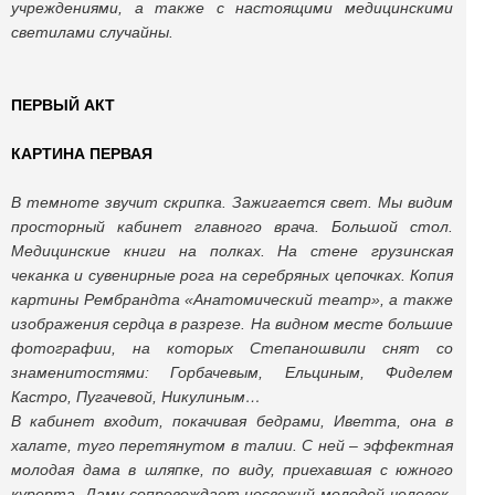
учреждениями, а также с настоящими медицинскими
светилами случайны.
ПЕРВЫЙ АКТ
КАРТИНА ПЕРВАЯ
В темноте звучит скрипка. Зажигается свет. Мы видим
просторный кабинет главного врача. Большой стол.
Медицинские книги на полках. На стене грузинская
чеканка и сувенирные рога на серебряных цепочках. Копия
картины Рембрандта «Анатомический театр», а также
изображения сердца в разрезе. На видном месте большие
фотографии, на которых Степаношвили снят со
знаменитостями: Горбачевым, Ельциным, Фиделем
Кастро, Пугачевой, Никулиным…
В кабинет входит, покачивая бедрами, Иветта, она в
халате, туго перетянутом в талии. С ней – эффектная
молодая дама в шляпке, по виду, приехавшая с южного
курорта. Даму сопровождает несвежий молодой человек.