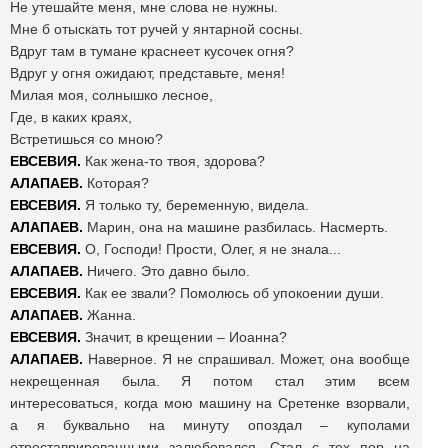
Не утешайте меня, мне слова не нужны.
Мне б отыскать тот ручей у янтарной сосны.
Вдруг там в тумане краснеет кусочек огня?
Вдруг у огня ожидают, представьте, меня!
Милая моя, солнышко лесное,
Где, в каких краях,
Встретишься со мною?
ЕВСЕВИЯ.
Как жена-то твоя, здорова?
АЛАПАЕВ.
Которая?
ЕВСЕВИЯ.
Я только ту, беременную, видела.
АЛАПАЕВ.
Марин, она на машине разбилась. Насмерть.
ЕВСЕВИЯ.
О, Господи! Прости, Олег, я не знала...
АЛАПАЕВ.
Ничего. Это давно было.
ЕВСЕВИЯ.
Как ее звали? Помолюсь об упокоении души.
АЛАПАЕВ.
Жанна.
ЕВСЕВИЯ.
Значит, в крещении – Иоанна?
АЛАПАЕВ.
Наверное. Я не спрашивал. Может, она вообще
некрещенная была. Я потом стал этим всем
интересоваться, когда мою машину на Сретенке взорвали,
а я буквально на минуту опоздал – куполами
отреставрированными залюбовался. Стал с тех пор на