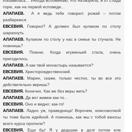
Избавилась… Иногда вспоминаю, что натворила, и от стыда
горю, как на первой исповеди…
АЛАПАЕВ.
А я ведь тебе говорил: рожай – потом
разберемся.
ЕВСЕВИЯ.
Говорил? А должен был кулаком по столу
шарахнуть.
АЛАПАЕВ.
Кулаком по столу у нас в семье ты стучала. Не
помнишь?
ЕВСЕВИЯ.
Помню. Когда игуменьей стала, очень
пригодилось.
АЛАПАЕВ.
А как твой монастырь называется?
ЕВСЕВИЯ.
Христорождественский.
АЛАПАЕВ.
Марин, скажи, только честно, ты во все это
действительно веришь?
ЕВСЕВИЯ.
Конечно. Как же без веры жить?
АЛАПАЕВ.
Да вот живем как-то…
ЕВСЕВИЯ.
Оно и видно: как-то!
АЛАПАЕВ.
Ладно уж, праведница! Впрочем, комсомолкой
ты тоже была идейной. А помнишь, как мы с тобой взносы
всего курса пропили?
ЕВСЕВИЯ.
Еще бы! Я у дедушки в долг потом еле