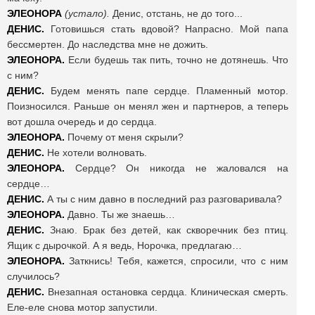
ЭЛЕОНОРА
(устало).
Денис, отстань, не до того...
ДЕНИС.
Готовишься стать вдовой? Напрасно. Мой папа
бессмертен. До наследства мне не дожить.
ЭЛЕОНОРА.
Если будешь так пить, точно не дотянешь. Что
с ним?
ДЕНИС.
Будем менять папе сердце. Пламенный мотор.
Поизносился. Раньше он менял жен и партнеров, а теперь
вот дошла очередь и до сердца.
ЭЛЕОНОРА.
Почему от меня скрыли?
ДЕНИС.
Не хотели волновать.
ЭЛЕОНОРА.
Сердце? Он никогда не жаловался на
сердце…
ДЕНИС.
А ты с ним давно в последний раз разговаривала?
ЭЛЕОНОРА.
Давно. Ты же знаешь…
ДЕНИС.
Знаю. Брак без детей, как скворечник без птиц.
Ящик с дырочкой. А я ведь, Норочка, предлагаю…
ЭЛЕОНОРА.
Заткнись! Тебя, кажется, спросили, что с ним
случилось?
ДЕНИС.
Внезапная остановка сердца. Клиническая смерть.
Еле-еле снова мотор запустили.