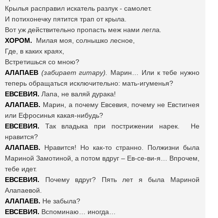
Крылья расправил искатель разлук - самолет.
И потихонечку пятится трап от крыла.
Вот уж действительно пропасть меж нами легла
.
ХОРОМ.
Милая моя, солнышко лесное,
Где, в каких краях,
Встретишься со мною?
АЛАПАЕВ
(забирает гитару).
Марин… Или к тебе нужно
теперь обращаться исключительно: мать-игуменья?
ЕВСЕВИЯ.
Лапа, не валяй дурака!
АЛАПАЕВ.
Марин, а почему Евсевия, почему не Евстигнея
или Ефросинья какая-нибудь?
ЕВСЕВИЯ.
Так владыка при пострижении нарек. Не
нравится?
АЛАПАЕВ.
Нравится! Но как-то странно. Полжизни была
Мариной Замотиной, а потом вдруг – Ев-се-ви-я… Впрочем,
тебе идет.
ЕВСЕВИЯ.
Почему вдруг? Пять лет я была Мариной
Алапаевой.
АЛАПАЕВ.
Не забыла?
ЕВСЕВИЯ.
Вспоминаю… иногда…