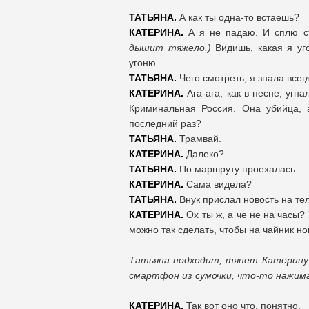
ТАТЬЯНА.
А как ты одна-то встаешь?
КАТЕРИНА.
А я не падаю. И сплю ст
дышит тяжело.)
Видишь, какая я уг
угоню.
ТАТЬЯНА.
Чего смотреть, я знала всег
КАТЕРИНА.
Ага-ага, как в песне, угна
Криминальная Россия. Она убийца, 
последний раз?
ТАТЬЯНА.
Трамвай.
КАТЕРИНА.
Далеко?
ТАТЬЯНА.
По маршруту проехалась.
КАТЕРИНА.
Сама видела?
ТАТЬЯНА.
Внук прислал новость на те
КАТЕРИНА.
Ох ты ж, а че не на часы? 
можно так сделать, чтобы на чайник но
Татьяна подходит, тянет Катерину 
смартфон из сумочки, что-то нажим
КАТЕРИНА.
Так вот оно что, понятно.