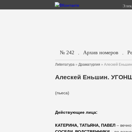
Элек
№ 242
Архив номеров
Р
.
.
Лиterraтура
»
Драматургия
» Алескей Еньши
Алескей Еньшин. УГОН
(пьеса)
Действующие лица:
КАТЕРИНА, ТАТЬЯНА, ПАВЕЛ
– вечно
СОСЕДИ, РОДСТВЕННИКИ
– по-разно