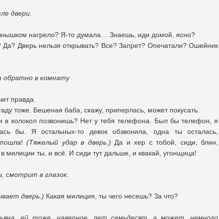
ле двери.
лнышком нагрело? Я-то думала… Знаешь, иди домой, ясно?
? Да? Дверь нельзя открывать? Все? Запрет? Опечатали? Ошейник
т обратно в комнату
чит правда.
аду тоже. Бешеная баба, скажу, приперлась, может покусать.
и в колокол позвонишь? Нет у тебя телефона. Был бы телефон, я
сь бы. Я остальных-то девок обзвонила, одна ты осталась,
 пошла!
(Тяжелый удар в дверь.)
Да и хер с тобой, сиди, блин,
в милиции ты, и всё. И сиди тут дальше, и квакай, угонщица!
, смотрит в глазок.
вает дверь.)
Какая милиция, ты чего несешь? За что?
яна, ей тоже, наверное, лет семьдесят, а может, немного