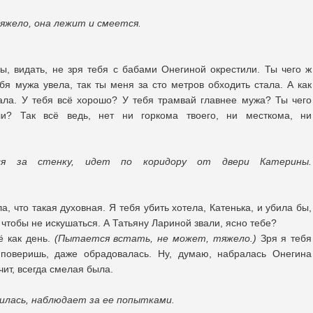
яжело, она лежит и смеется.
ы, видать, не зря тебя с бабами Онегиной окрестили. Ты чего ж
бя мужа увела, так ты меня за сто метров обходить стала. А как
кала. У тебя всё хорошо? У тебя трамвай главнее мужа? Ты чего
и? Так всё ведь, нет ни горкома твоего, ни месткома, ни
ся за стенку, идет по коридору от двери Катерины.
, что такая духовная. Я тебя убить хотела, Катенька, и убила бы,
 чтобы не искушаться. А Татьяну Лариной звали, ясно тебе?
ё как день.
(Пытается встать, не может, тяжело.)
Зря я тебя
е поверишь, даже обрадовалась. Ну, думаю, набралась Онегина
чит, всегда смелая была.
лась, наблюдает за ее попытками.