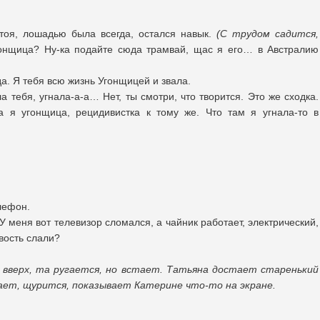
оя, лошадью была всегда, остался навык.
(С трудом садится,
онщица? Ну-ка подайте сюда трамвай, щас я его… в Австралию
да. Я тебя всю жизнь Угонщицей и звала.
ла тебя, угнала-а-а… Нет, ты смотри, что творится. Это же сходка.
а я угонщица, рецидивистка к тому же. Что там я угнала-то в
лефон.
У меня вот телевизор сломался, а чайник работает, электрический,
вость слали?
вверх, та ругается, но встает. Татьяна достает старенький
ает, щурится, показывает Катерине что-то на экране.