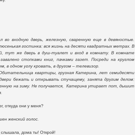
л во входную дверь, железную, сваренную еще в девяностые.
люсенькая гостинка: вся жизнь на десяти квадратных метрах. В
й, тут же дверь в душ-туалет и вход в комнату. В комнате
завалено стопками книг, пачками газет. Посреди на круглом
, в одном углу кровать, в другом – телевизор.
 Обитательница квартиры, грузная Катерина, лет семидесяти
 двери бежать и открывать стучащему, занята другим делом:
енную на зиму. Не получается, Катерина утирает пот, дышит
.
г, откуда они у меня?
ен женский голос.
 слышала, дома ты! Открой!