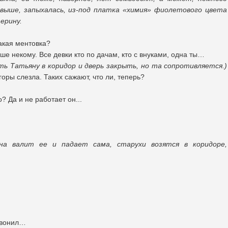
 выше, запыхалась, из-под платка «химия» фиолетового цвета
ерину.
акая ментовка?
ше некому. Все девки кто по дачам, кто с внуками, одна ты…
ь Татьяну в коридор и дверь закрыть, но та сопротивляется.)
 горы слезла. Таких сажают, что ли, теперь?
? Да и не работает он...
на валит ее и падает сама, старухи возятся в коридоре,
звонил…