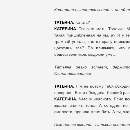
Катерина пытается встать, но ей т
ТАТЬЯНА.
Ка-ать?
КАТЕРИНА.
Твою-то мать, Танечка. М
такая пришибленная на ум, а? Я у те
трамвай угнала, так ты сразу приска
цокотишь всё? По привычке, что л
общественников, выдохни уже…
Татьяна резко встает, держит
Останавливается.
ТАТЬЯНА.
Я ж не потому тебя обходила
наверное. Вот и обходила. Лишний раз
КАТЕРИНА.
Чего ж неясного. Ясно вс
ждала, значит, тогда. А сегодня, н
смелости, пришла меня бить. А ты, зна
Пытается встать. Татьяна останови