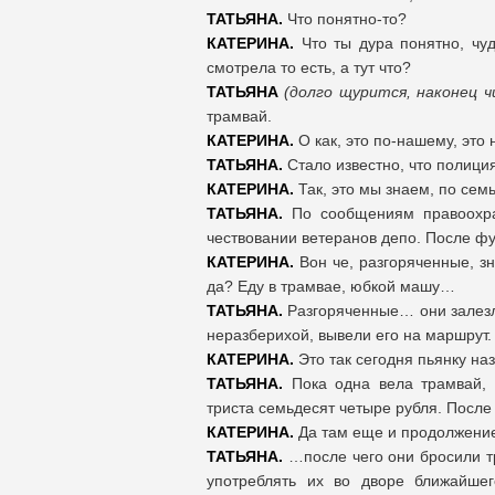
ТАТЬЯНА.
Что понятно-то?
КАТЕРИНА.
Что ты дура понятно, чуд
смотрела то есть, а тут что?
ТАТЬЯНА
(долго щурится, наконец 
трамвай.
КАТЕРИНА.
О как, это по-нашему, это
ТАТЬЯНА.
Стало известно, что полици
КАТЕРИНА.
Так, это мы знаем, по семь
ТАТЬЯНА.
По сообщениям правоохран
чествовании ветеранов депо. После 
КАТЕРИНА.
Вон че, разгоряченные, зн
да? Еду в трамвае, юбкой машу…
ТАТЬЯНА.
Разгоряченные… они залезли
неразберихой, вывели его на маршрут.
КАТЕРИНА.
Это так сегодня пьянку н
ТАТЬЯНА.
Пока одна вела трамвай, 
триста семьдесят четыре рубля. После
КАТЕРИНА.
Да там еще и продолжени
ТАТЬЯНА.
…после чего они бросили тр
употреблять их во дворе ближайш