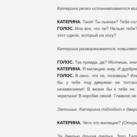
Катерина резко останавливается воз
КАТЕРИНА.
Таня! Ты пьяная? Тебя со
ГОЛОС.
Или все, что ли? Нельзя тебе
этот одели, который на ногу?
Катерина разворачивается, ковыляе
ГОЛОС.
Так правда, да? Молчишь, зна
КАТЕРИНА.
Я милицию зову. И дурбриг
ГОЛОС.
В окно, что ли, позовешь? Ил
бы у тебя под дверями не топтала
независимая! В жизни бы к тебе не
черепаха! В коробке своей. Главное не 
Затишье. Катерина подходит к двери
КАТЕРИНА.
Чего это милиция?
(Откры
За дверью другая тетка. Это Тать