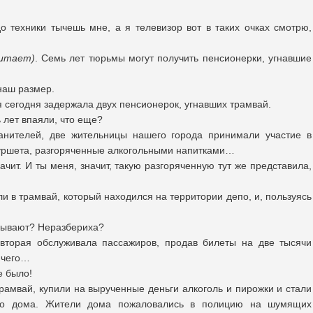
о техники тычешь мне, а я телевизор вот в таких очках смотрю,
читает)
. Семь лет тюрьмы могут получить пенсионерки, угнавшие
 наш размер.
я сегодня задержала двух пенсионерок, угнавших трамвай.
 лет впаяли, что еще?
ителей, две жительницы нашего города принимали участие в
фуршета, разгоряченные алкогольными напитками…
ачит. И ты меня, значит, такую разгоряченную тут же представила,
 в трамвай, который находился на территории депо, и, пользуясь
азывают? Неразбериха?
вторая обслуживала пассажиров, продав билеты на две тысячи
 чего…
е было!
амвай, купили на вырученные деньги алкоголь и пирожки и стали
его дома. Жители дома пожаловались в полицию на шумящих