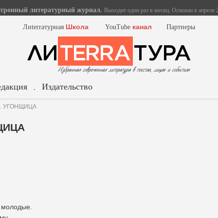
тронный литературный журнал.
Выходит один раз в месяц. Основан в апреле 2
Школа
канал
Лиterraтурная
YouTube
Партнеры
едакция
Издательство
.
н. УГОНЩИЦА
ЩИЦА
 молодые.
му.