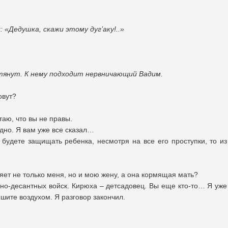
 «Дедушка, скажи этому дуг’аку!..»
тянут. К нему подходит нервничающий Вадим.
овут?
таю, что вы не правы.
годно. Я вам уже все сказал…
 будете защищать ребенка, несмотря на все его проступки, то из
ляет не только меня, но и мою жену, а она кормящая мать?
шно-десантных войск. Кирюха – детсадовец. Вы еще кто-то… Я уже
ышите воздухом. Я разговор закончил.