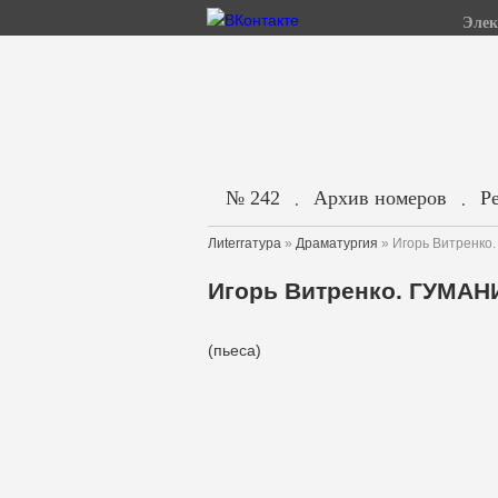
Элек
№ 242
Архив номеров
Р
.
.
Лиterraтура
»
Драматургия
» Игорь Витренк
Игорь Витренко. ГУМАН
(пьеса)