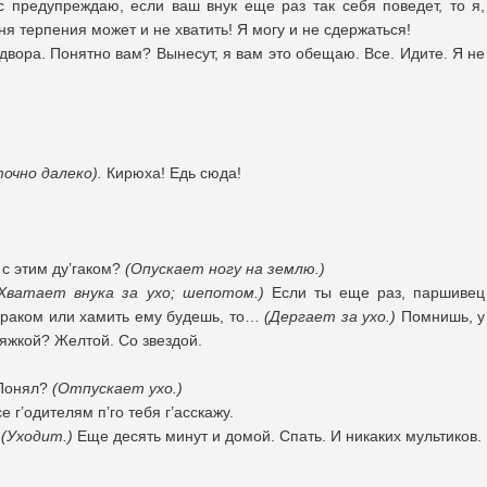
с предупреждаю, если ваш внук еще раз так себя поведет, то я,
еня терпения может и не хватить! Я могу и не сдержаться!
о двора. Понятно вам? Вынесут, я вам это обещаю. Все. Идите. Я не
очно далеко).
Кирюха! Едь сюда!
я с этим ду’гаком?
(Опускает ногу на землю.)
(Хватает внука за ухо; шепотом.)
Если ты еще раз, паршивец
дураком или хамить ему будешь, то…
(Дергает за ухо.)
Помнишь, у
ряжкой? Желтой. Со звездой.
 Понял?
(Отпускает ухо.)
се г’одителям п’го тебя г’асскажу.
.
(Уходит.)
Еще десять минут и домой. Спать. И никаких мультиков.