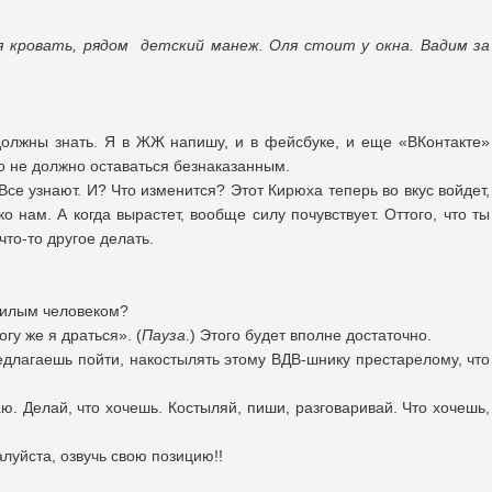
я кровать, рядом детский манеж. Оля стоит у окна. Вадим за
должны знать. Я в ЖЖ напишу, и в фейсбуке, и еще «ВКонтакте»
о не должно оставаться безнаказанным.
Все узнают. И? Что изменится? Этот Кирюха теперь во вкус войдет,
о нам. А когда вырастет, вообще силу почувствует. Оттого, что ты
то-то другое делать.
ожилым человеком?
огу же я драться». (
Пауза
.) Этого будет вполне достаточно.
предлагаешь пойти, накостылять этому ВДВ-шнику престарелому, что
аю. Делай, что хочешь. Костыляй, пиши, разговаривай. Что хочешь,
жалуйста, озвучь свою позицию!!