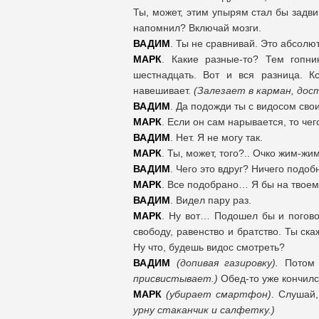
Ты, может, этим упырям стал бы задв
напомнил? Включай мозги.
ВАДИМ
. Ты не сравнивай. Это абсолю
МАРК
. Какие разные-то? Тем гопн
шестнадцать. Вот и вся разница. К
навешивает.
(Залезает в карман, до
ВАДИМ
. Да подожди ты с видосом свои
МАРК
. Если он сам нарывается, то че
ВАДИМ
. Нет. Я не могу так.
МАРК
. Ты, может, того?.. Очко жим
ВАДИМ
. Чего это вдруг? Ничего подо
МАРК
. Все подобрано… Я бы на твоем
ВАДИМ
. Видел пару раз.
МАРК
. Ну вот… Подошел бы и поговор
свободу, равенство и братство. Ты ска
Ну что, будешь видос смотреть?
ВАДИМ
(допивая газировку).
Потом к
присвистывает.)
Обед-то уже кончилс
МАРК
(убирает смартфон)
. Слушай,
урну стаканчик и салфетку.)