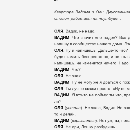
Квартира Вадима и Оли. Двуспальна
столом работает на ноутбуке.
.
ОЛЯ
. Вадик, не надо.
ВАДИМ
. Что значит «не надо»? Все 
напишу в сообществе нашего дома. Эт
ОЛЯ
. Ну и напишешь. Дальше-то что? 
будет хамить беспрестанно, и не тольк
напишешь, не изменится ничего. Надо ч
ВАДИМ
. Что?
ОЛЯ
. Не знаю.
ВАДИМ
. Ну не могу же я драться с п
ОЛЯ
. Ты лучше скажи просто: «Ну не м
ВАДИМ
. Я что-то не пойму: ты что, 
ли?
ОЛЯ
(
устало
). Не знаю, Вадик. Не зн
то и делай.
ВАДИМ
(
взрывается
). Нет уж, ты, по
ОЛЯ
. Не ори, Лешку разбудишь.