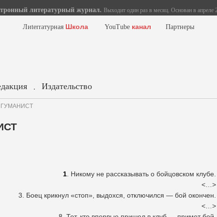
тронный литературный журнал.
Выходит один раз в месяц. Основан в апреле 2
Школа
канал
Лиterraтурная
YouTube
Партнеры
едакция
Издательство
.
о. ГУМАНИСТ
ИСТ
1
. Никому не рассказывать о бойцовском клубе.
<…>
3. Боец крикнул «стоп», выдохся, отключился — бой окончен.
<…>
8. Тот, кто впервые пришел в клуб — примет бой.