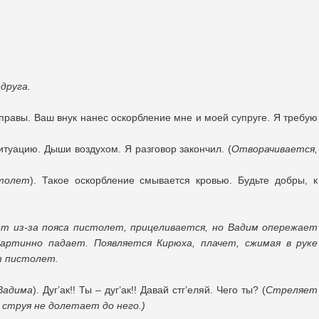
друга.
правы. Ваш внук нанес оскорбление мне и моей супруге. Я требую
ситуацию. Дыши воздухом. Я разговор закончил. (
Отворачивается,
столет
). Такое оскорбление смывается кровью. Будьте добры, к
т из-за пояса пистолет, прицеливается, но Вадим опережает
артинно падает. Появляется Кирюха, плачет, сжимая в руке
т пистолет.
Вадима
). Дуг’ак!! Ты – дуг’ак!! Давай стг’еляй. Чего ты? (
Стреляет
 струя не долетает до него.)