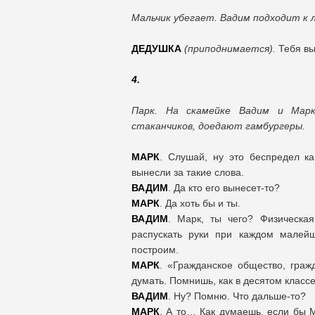
Мальчик убегает. Вадим подходит к
ДЕДУШКА
(приподнимается).
Тебя вы
4.
Парк. На скамейке Вадим и Мар
стаканчиков, доедают гамбургеры.
МАРК
. Слушай, ну это беспредел ка
вынесли за такие слова.
ВАДИМ
. Да кто его вынесет-то?
МАРК
. Да хоть бы и ты.
ВАДИМ
. Марк, ты чего? Физическа
распускать руки при каждом малей
построим.
МАРК
. «Гражданское общество, гра
думать. Помнишь, как в десятом класс
ВАДИМ
. Ну? Помню. Что дальше-то?
МАРК
. А то… Как думаешь, если бы М