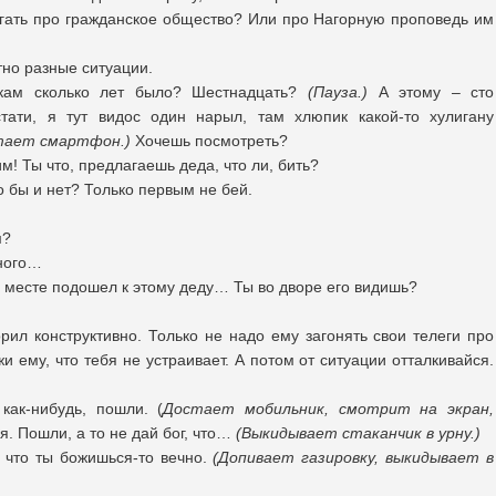
игать про гражданское общество? Или про Нагорную проповедь им
тно разные ситуации.
икам сколько лет было? Шестнадцать?
(Пауза.)
А этому – сто
стати, я тут видос один нарыл, там хлюпик какой-то хулигану
стает смартфон.)
Хочешь посмотреть?
м! Ты что, предлагаешь деда, что ли, бить?
го бы и нет? Только первым не бей.
-жим?
бного…
 месте подошел к этому деду… Ты во дворе его видишь?
ил конструктивно. Только не надо ему загонять свои телеги про
жи ему, что тебя не устраивает. А потом от ситуации отталкивайся.
ак-нибудь, пошли. (
Достает мобильник, смотрит на экран,
я. Пошли, а то не дай бог, что…
(Выкидывает стаканчик в урну.)
 что ты божишься-то вечно.
(Допивает газировку, выкидывает в