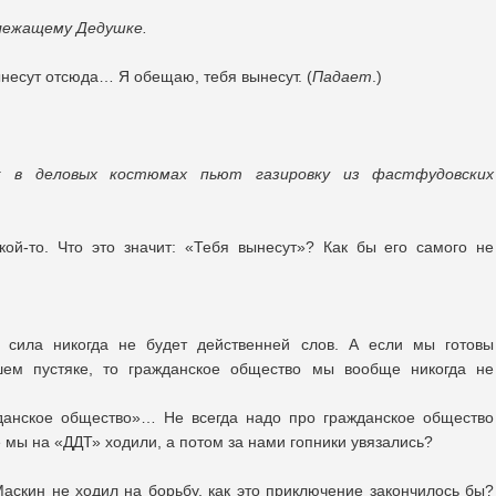
 лежащему Дедушке.
несут отсюда… Я обещаю, тебя вынесут. (
Падает
.)
к в деловых костюмах пьют газировку из фастфудовских
кой-то. Что это значит: «Тебя вынесут»? Как бы его самого не
я сила никогда не будет действенней слов. А если мы готовы
шем пустяке, то гражданское общество мы вообще никогда не
жданское общество»… Не всегда надо про гражданское общество
е мы на «ДДТ» ходили, а потом за нами гопники увязались?
аскин не ходил на борьбу, как это приключение закончилось бы?