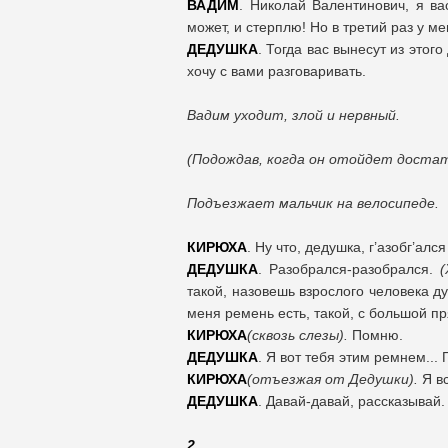
ВАДИМ
. Николай Валентинович, я ва
может, и стерплю! Но в третий раз у м
ДЕДУШКА
. Тогда вас вынесут из этог
хочу с вами разговаривать.
Вадим уходит, злой и нервный.
(Подождав, когда он отойдет достат
Подъезжает мальчик на велосипеде.
КИРЮХА
. Ну что, дедушка, г’азобг’алс
ДЕДУШКА
. Разобрался-разобрался.
такой, назовешь взрослого человека 
меня ремень есть, такой, с большой п
КИРЮХА
(сквозь слезы).
Помню.
ДЕДУШКА
. Я вот тебя этим ремнем...
КИРЮХА
(отъезжая от Дедушки).
Я в
ДЕДУШКА
. Давай-давай, рассказывай
2.