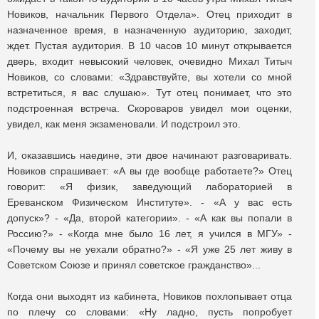
Новиков, начальник Первого Отдела». Отец приходит в
назначенное время, в назначенную аудиторию, заходит,
ждет. Пустая аудитория. В 10 часов 10 минут открывается
дверь, входит невысокий человек, очевидно Михал Титыч
Новиков, со словами: «Здравствуйте, вы хотели со мной
встретиться, я вас слушаю». Тут отец понимает, что это
подстроенная встреча. Скороваров увидел мои оценки,
увидел, как меня экзаменовали. И подстроил это.
И, оказавшись наедине, эти двое начинают разговаривать.
Новиков спрашивает: «А вы где вообще работаете?» Отец
говорит: «Я физик, заведующий лабораторией в
Ереванском Физическом Институте». - «А у вас есть
допуск»? - «Да, второй категории». - «А как вы попали в
Россию?» - «Когда мне было 16 лет, я учился в МГУ» -
«Почему вы не уехали обратно?» - «Я уже 25 лет живу в
Советском Союзе и принял советское гражданство»...
Когда они выходят из кабинета, Новиков похлопывает отца
по плечу со словами: «Ну ладно, пусть попробует