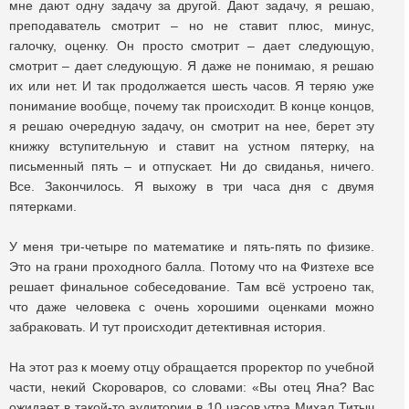
мне дают одну задачу за другой. Дают задачу, я решаю,
преподаватель смотрит – но не ставит плюс, минус,
галочку, оценку. Он просто смотрит – дает следующую,
смотрит – дает следующую. Я даже не понимаю, я решаю
их или нет. И так продолжается шесть часов. Я теряю уже
понимание вообще, почему так происходит. В конце концов,
я решаю очередную задачу, он смотрит на нее, берет эту
книжку вступительную и ставит на устном пятерку, на
письменный пять – и отпускает. Ни до свиданья, ничего.
Все. Закончилось. Я выхожу в три часа дня с двумя
пятерками.
У меня три-четыре по математике и пять-пять по физике.
Это на грани проходного балла. Потому что на Физтехе все
решает финальное собеседование. Там всё устроено так,
что даже человека с очень хорошими оценками можно
забраковать. И тут происходит детективная история.
На этот раз к моему отцу обращается проректор по учебной
части, некий Скороваров, со словами: «Вы отец Яна? Вас
ожидает в такой-то аудитории в 10 часов утра Михал Титыч