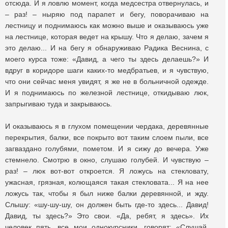
отсюда. И я ловлю момент, когда медсестра отвернулась, и
– раз! – ныряю под парапет и бегу, поворачиваю на
лестницу и поднимаюсь как можно выше и оказываюсь уже
на лестнице, которая ведет на крышу. Что я делаю, зачем я
это делаю... И на бегу я обнаруживаю Радика Веснина, с
моего курса тоже: «Давид, а чего ты здесь делаешь?» И
вдруг в коридоре шаги каких-то медбратьев, и я чувствую,
что они сейчас меня увидят, я же не в больничной одежде.
И я поднимаюсь по железной лестнице, откидываю люк,
запрыгиваю туда и закрываюсь.
И оказываюсь я в глухом помещении чердака, деревянные
перекрытия, балки, все покрыто вот таким слоем пыли, все
загваздано голубями, пометом. И я сижу до вечера. Уже
стемнело. Смотрю в окно, слушаю голубей. И чувствую –
раз! – люк вот-вот откроется. Я ложусь на стекловату,
ужасная, грязная, колющаяся такая стекловата... Я на нее
ложусь так, чтобы я был ниже балки деревянной, и жду.
Слышу: «шу-шу-шу, он должен быть где-то здесь... Давид!
Давид, ты здесь?» Это свои. «Да, ребят, я здесь». Их
человек пять, все мои однокурсники, говорят: «Слушай,