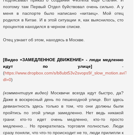
Подписывал приказ о создании Физтеха ещё Сталин. И
поэтому там Первый Отдел буйствовал очень сильно. А у
меня в паспорте было написано «китаец». Мой отец
родился в Китае. И в этой ситуации я, как выяснилось, сто
процентов находился в черном списке.
Отец узнает об этом, находясь в Москве.
[Видео «ЗАМЕДЛЕННОЕ ДВИЖЕНИЕ» -
люди медленно
идут по улице]
-
(
https://www.dropbox.com/s/b8ubt53v2svops9/_slow_motion.avi?
dl=0
)
(комментируя видео)
Москвичи всегда идут быстро, да?
Даже в воскресный день по пешеходной улице. Вот здесь
девиантность здесь только в том, что они должны были
пройтись по этой улице замедленно. Нет ведь никакой
грани: кто-то идет очень медленно, кто-то просто
медленно… Но прекратилась торговля полностью. Люди
сразу поняли, что что-то происходит не то, люди прилипли к