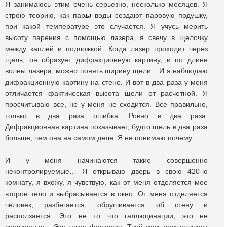
Я занимаюсь этим очень серьезно, несколько месяцев. Я
строю теорию, как пар
ы
воды создают паровую подушку,
при какой температуре это случается. Я учусь мерить
высоту парения с помощью лазера, я свечу в щелочку
между каплей и подложкой. Когда лазер проходит через
щель, он образует дифракционную картину, и по длине
волны лазера, можно понять ширину щели... И я наблюдаю
дифракционную картину на стене. И вот в два раза у меня
отличается фактическая высота щели от расчетной. Я
просчитываю все, но у меня не сходится. Все правильно,
только в два раза ошибка. Ровно в два раза.
Дифракционная картина показывает, будто щель в два раза
больше, чем она на самом деле. Я не понимаю почему.
И у меня начинаются такие совершенно
неконтролируемые… Я открываю дверь в свою 420-ю
комнату, я вхожу, я чувствую, как от меня отделяется мое
второе тело и выбрасывается в окно. От меня отделяется
человек, разбегается, обрушивается об стену и
расползается. Это не то что галлюцинации, это не