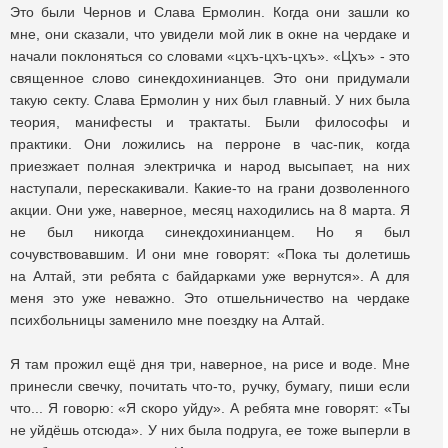
Это были Чернов и Слава Ермолин. Когда они зашли ко
мне, они сказали, что увидели мой лик в окне на чердаке и
начали поклоняться со словами «цхъ-цхъ-цхъ». «Цхъ» - это
священное слово синекдохинианцев. Это они придумали
такую секту. Слава Ермолин у них был главный. У них была
теория, манифесты и трактаты. Были философы и
практики. Они ложились на перроне в час-пик, когда
приезжает полная электричка и народ высыпает, на них
наступали, перескакивали. Какие-то на грани дозволенного
акции. Они уже, наверное, месяц находились на 8 марта. Я
не был никогда синекдохинианцем. Но я был
сочувствовавшим. И они мне говорят: «Пока ты долетишь
на Алтай, эти ребята с байдарками уже вернутся». А для
меня это уже неважно. Это отшельничество на чердаке
психбольницы заменило мне поездку на Алтай.
Я там прожил ещё дня три, наверное, на рисе и воде. Мне
принесли свечку, почитать что-то, ручку, бумагу, пиши если
что... Я говорю: «Я скоро уйду». А ребята мне говорят: «Ты
не уйдёшь отсюда». У них была подруга, ее тоже выперли в