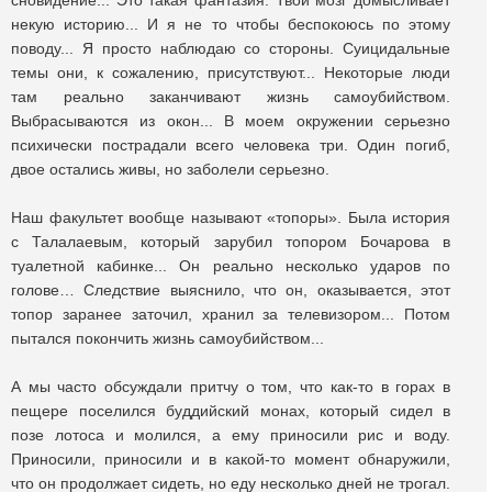
сновидение... Это такая фантазия. Твой мозг домысливает
некую историю... И я не то чтобы беспокоюсь по этому
поводу... Я просто наблюдаю со стороны. Суицидальные
темы они, к сожалению, присутствуют... Некоторые люди
там реально заканчивают жизнь самоубийством.
Выбрасываются из окон... В моем окружении серьезно
психически пострадали всего человека три. Один погиб,
двое остались живы, но заболели серьезно.
Наш факультет вообще называют «топоры». Была история
с Талалаевым, который зарубил топором Бочарова в
туалетной кабинке... Он реально несколько ударов по
голове… Следствие выяснило, что он, оказывается, этот
топор заранее заточил, хранил за телевизором... Потом
пытался покончить жизнь самоубийством...
А мы часто обсуждали притчу о том, что как-то в горах в
пещере поселился буддийский монах, который сидел в
позе лотоса и молился, а ему приносили рис и воду.
Приносили, приносили и в какой-то момент обнаружили,
что он продолжает сидеть, но еду несколько дней не трогал.