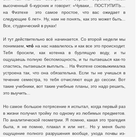
высоченный 6-курсник и говорит: «Чуваки,.. ПОСТУПИТЬ…
на Физтехе это самое простое, что вас ожидает в
следующие 6 лет». Ну, нам не понять, как это может быть...
Все, студенческий в руках!
И тут действительно всё начинается. Со второй недели мы
понимаем,
чтó
на нас навалилось и как все это происходит.
Тебя бросили, как котенка в бурлящую воду, и ты
ощущаешь полную беспомощность, и ты пытаешься как-то
спастись, пытаешься выплыть… На Физтехе соковыжималка
устроена так, что она обязательна. Если ты не учишься в
течение семестра, то тебя отчисляют еще до сессии. Вот
такие учебники, вот такие учебные планы, это надо решить,
это выучить...
Но самое большое потрясение я испытал, когда первый раз
в жизни получил тройку по одному из любимых предметов.
По аналитической геометрии. Я помню, какая это трагедия
была, я не помню, плакал я или нет... Но у меня было
ощущение полного разрушения вообще, ухода почвы из-