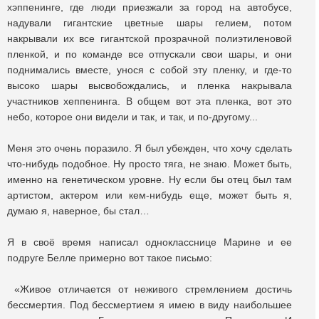
хэппенинге, где люди приезжали за город на автобусе,
надували гигантские цветные шары гелием, потом
накрывали их все гигантской прозрачной полиэтиленовой
пленкой, и по команде все отпускали свои шары, и они
поднимались вместе, унося с собой эту пленку, и где-то
высоко шары высвобождались, и пленка накрывала
участников хеппенинга. В общем вот эта пленка, вот это
небо, которое они видели и так, и так, и по-другому...
Меня это очень поразило. Я был убежден, что хочу сделать
что-нибудь подобное. Ну просто тяга, не знаю. Может быть,
именно на генетическом уровне. Ну если бы отец был там
артистом, актером или кем-нибудь еще, может быть я,
думаю я, наверное, бы стал…
Я в своё время написал однокласснице Марине и ее
подруге Белле примерно вот такое письмо:
«Живое отличается от неживого стремлением достичь
бессмертия. Под бессмертием я имею в виду наибольшее