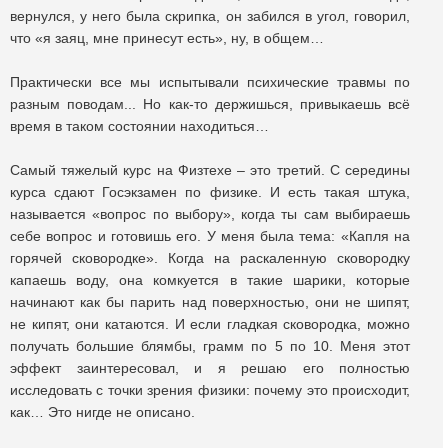
вернулся, у него была скрипка, он забился в угол, говорил,
что «я заяц, мне принесут есть», ну, в общем…
Практически все мы испытывали психические травмы по
разным поводам... Но как-то держишься, привыкаешь всё
время в таком состоянии находиться…
Самый тяжелый курс на Физтехе – это третий.
С середины
курса сдают Госэкзамен по физике. И есть такая штука,
называется «вопрос по выбору», когда ты сам выбираешь
себе вопрос и готовишь его. У меня была тема: «Капля на
горячей сковородке». Когда на раскаленную сковородку
капаешь воду, она комкуется в такие шарики, которые
начинают как бы парить над поверхностью, они не шипят,
не кипят, они катаются. И если гладкая сковородка, можно
получать большие блямбы, грамм по 5 по 10. Меня этот
эффект заинтересовал, и я решаю его полностью
исследовать с точки зрения физики: почему это происходит,
как… Это нигде не описано.