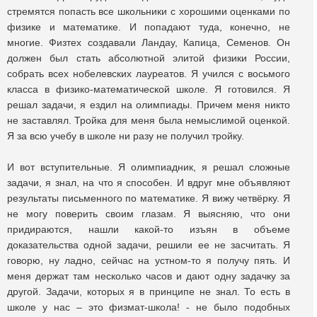
стремятся попасть все школьники с хорошими оценками по
физике и математике. И попадают туда, конечно, не
многие. Физтех создавали Ландау, Капица, Семенов. Он
должен был стать абсолютной элитой физики России,
собрать всех нобелевских лауреатов. Я учился с восьмого
класса в физико-математической школе. Я готовился. Я
решал задачи, я ездил на олимпиады. Причем меня никто
не заставлял. Тройка для меня была немыслимой оценкой.
Я за всю учебу в школе ни разу не получил тройку.
И вот вступительные. Я олимпиадник, я решал сложные
задачи, я знал, на что я способен. И вдруг мне объявляют
результаты письменного по математике. Я вижу четвёрку. Я
не могу поверить своим глазам. Я выясняю, что они
придираются, нашли какой-то изъян в объеме
доказательства одной задачи, решили ее не засчитать. Я
говорю, ну ладно, сейчас на устном-то я получу пять. И
меня держат там несколько часов и дают одну задачку за
другой. Задачи, которых я в принципе не знал. То есть в
школе у нас – это физмат-школа! - не было подобных