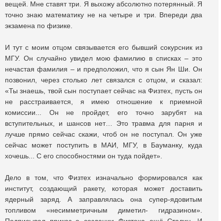
вещей. Мне ставят три. Я выхожу абсолютно потерянный. Я
точно знаю математику не на четыре и три. Впереди два
экзамена по физике.
И тут с моим отцом связывается его бывший сокурсник из
МГУ. Он случайно увидел мою фамилию в списках – это
нечастая фамилия – и предположил, что я сын Ян Ши. Он
позвонил, через столько лет связался с отцом, и сказал:
«Ты знаешь, твой сын поступает сейчас на Физтех, пусть он
не расстраивается, я имею отношение к приемной
комиссии... Он не пройдет, его точно зарубят на
вступительных, и шансов нет… Это травма для парня и
лучше прямо сейчас скажи, чтоб он не поступал. Он уже
сейчас может поступить в МАИ, МГУ, в Бауманку, куда
хочешь... С его способностями он туда пойдет».
Дело в том, что Физтех изначально формировался как
институт, создающий ракету, которая может доставить
ядерный заряд. А заправлялась она супер-ядовитым
топливом «несимметричным диметил- гидразином».