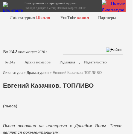
Электронный литературный журнал.
Выходит один раз в месяц. Основан в апреле 2014 г.
Школа
канал
Лиterraтурная
YouTube
Партнеры
№ 242
июль-август 2026 г.
№ 242
Архив номеров
Редакция
Издательство
.
.
.
Лиterraтура
»
Драматургия
» Евгений Казачков. ТОПЛИВО
Евгений Казачков. ТОПЛИВО
(пьеса)
Пьеса основана на интервью с Давидом Яном. Текст
является документальным.