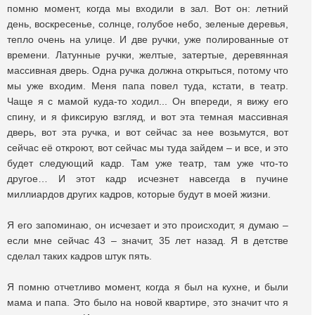
помню момент, когда мы входили в зал. Вот он: летний
день, воскресенье, солнце, голубое небо, зеленые деревья,
тепло очень на улице. И две ручки, уже полированные от
времени. Латунные ручки, желтые, затертые, деревянная
массивная дверь. Одна ручка должна открыться, потому что
мы уже входим. Меня папа повел туда, кстати, в театр.
Чаще я с мамой куда-то ходил... Он впереди, я вижу его
спину, и я фиксирую взгляд, и вот эта темная массивная
дверь, вот эта ручка, и вот сейчас за нее возьмутся, вот
сейчас её откроют, вот сейчас мы туда зайдем – и все, и это
будет следующий кадр. Там уже театр, там уже что-то
другое… И этот кадр исчезнет навсегда в пучине
миллиардов других кадров, которые будут в моей жизни.
Я его запоминаю, он исчезает и это происходит, я думаю –
если мне сейчас 43 – значит, 35 лет назад. Я в детстве
сделал таких кадров штук пять.
Я помню отчетливо момент, когда я был на кухне, и были
мама и папа. Это было на новой квартире, это значит что я