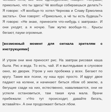
прикольно, что ты здесь! Чё вообще собираешься делать?»
Я говорю: «Я вообще-то хотел Чернова и Славу Ермолина
застать». Они говорят: «Прикольно, а чё ты есть будешь?»
Я говорю: «Не знаю, принесите что-нибудь с завтрака». И
они уходят, а я ночую. Там жутко вообще-то... Крысы
бегают, пауки огромные.
[возможный момент для сигнала зрителям с
инструкциями]
И утром они мне приносят рис. На завтрак рисовая каша
была. Рис и вода. То есть, чай. И я выглядываю в слуховое
окно, во дворик. Утром у них пробежка у всех. Бегают по
кругу. Такие все психи, ну наш курс просто. И вдруг двое
падают на колени, и начинают биться лбом об землю, а
бегущие сзади на них, естественно, наваливаются, они не
успели остановиться, там такая куча мала. Врачи
прибежали: «Что тут происходит, давайте бегать,
вставайте». А они продолжают биться лбом.