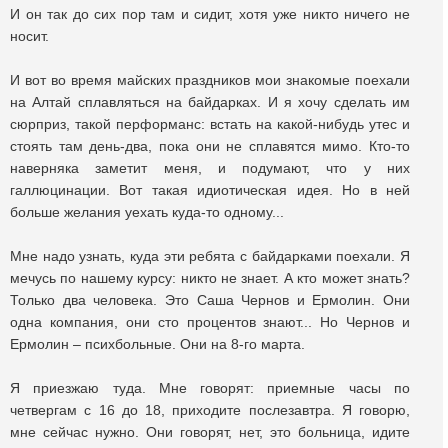
И он так до сих пор там и сидит, хотя уже никто ничего не
носит.
И вот во время майских праздников мои знакомые поехали
на Алтай сплавляться на байдарках. И я хочу сделать им
сюрприз, такой перформанс: встать на какой-нибудь утес и
стоять там день-два, пока они не сплавятся мимо. Кто-то
наверняка заметит меня, и подумают, что у них
галлюцинации. Вот такая идиотическая идея. Но в ней
больше желания уехать куда-то одному...
Мне надо узнать, куда эти ребята с байдарками поехали. Я
мечусь по нашему курсу: никто не знает. А кто может знать?
Только два человека. Это Саша Чернов и Ермолин. Они
одна компания, они сто процентов знают... Но Чернов и
Ермолин – психбольные. Они на 8-го марта.
Я приезжаю туда. Мне говорят: приемные часы по
четвергам с 16 до 18, приходите послезавтра. Я говорю,
мне сейчас нужно. Они говорят, нет, это больница, идите