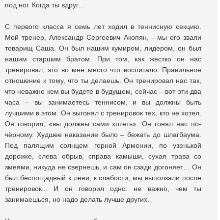
под ног. Когда ты вдруг…
С первого класса я семь лет ходил в теннисную секцию.
Мой тренер, Александр Сергеевич Акопян, - мы его звали
товарищ Саша. Он был нашим кумиром, лидером, он был
нашим старшим братом. При том, как жестко он нас
тренировал, это во мне много что воспитало. Правильное
отношение к тому, что ты делаешь. Он тренировал нас так,
что неважно кем вы будете в будущем, сейчас – вот эти два
часа – вы занимаетесь теннисом, и вы должны быть
лучшими в этом. Он выгонял с тренировок тех, кто не хотел.
Он говорил, «вы должны сами хотеть». Он гонял нас по-
чёрному. Худшее наказание было – бежать до шлагбаума.
Под палящим солнцем горной Армении, по узенькой
дорожке, слева обрыв, справа камыши, сухая трава со
змеями, никуда не свернешь, и сам он сзади догоняет… Он
был беспощадный к лени, к слабости, мы выползали после
тренировок... И он говорил одно: не важно, чем ты
занимаешься, но надо делать лучше других.