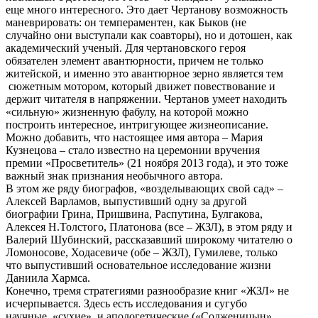
еще много интересного. Это дает Чертанову возможность
маневрировать: он темпераментен, как Быков (не
случайно они выступали как соавторы), но и дотошен, как
академический ученый. Для чертановского героя
обязателен элемент авантюрности, причем не только
житейской, и именно это авантюрное зерно является тем
сюжетным мотором, который движет повествование и
держит читателя в напряжении. Чертанов умеет находить
«сильную» жизненную фабулу, на которой можно
построить интересное, интригующее жизнеописание.
Можно добавить, что настоящее имя автора – Мария
Кузнецова – стало известно на церемонии вручения
премии «Просветитель» (21 ноября 2013 года), и это тоже
важный знак признания необычного автора.
В этом же ряду биографов, «возделывающих свой сад» –
Алексей Варламов, выпустивший одну за другой
биографии Грина, Пришвина, Распутина, Булгакова,
Алексея Н.Толстого, Платонова (все – ЖЗЛ), в этом ряду и
Валерий Шубинский, рассказавший широкому читателю о
Ломоносове, Ходасевиче (обе – ЖЗЛ), Гумилеве, только
что выпустивший основательное исследование жизни
Даниила Хармса.
Конечно, тремя стратегиями разнообразие книг «ЖЗЛ» не
исчерпывается. Здесь есть исследования и сугубо
научные, «сухие», и апологетические («Солженицын»