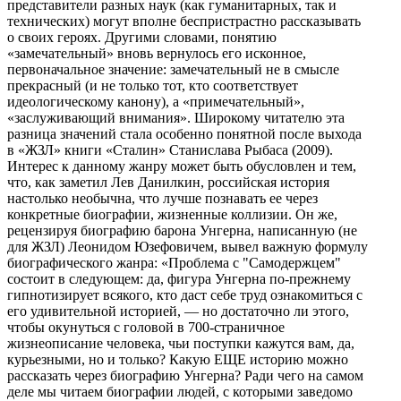
представители разных наук (как гуманитарных, так и
технических) могут вполне беспристрастно рассказывать
о своих героях. Другими словами, понятию
«замечательный» вновь вернулось его исконное,
первоначальное значение: замечательный не в смысле
прекрасный (и не только тот, кто соответствует
идеологическому канону), а «примечательный»,
«заслуживающий внимания». Широкому читателю эта
разница значений стала особенно понятной после выхода
в «ЖЗЛ» книги «Сталин» Станислава Рыбаса (2009).
Интерес к данному жанру может быть обусловлен и тем,
что, как заметил Лев Данилкин, российская история
настолько необычна, что лучше познавать ее через
конкретные биографии, жизненные коллизии. Он же,
рецензируя биографию барона Унгерна, написанную (не
для ЖЗЛ) Леонидом Юзефовичем, вывел важную формулу
биографического жанра: «Проблема с "Самодержцем"
состоит в следующем: да, фигура Унгерна по-прежнему
гипнотизирует всякого, кто даст себе труд ознакомиться с
его удивительной историей, — но достаточно ли этого,
чтобы окунуться с головой в 700-страничное
жизнеописание человека, чьи поступки кажутся вам, да,
курьезными, но и только? Какую ЕЩЕ историю можно
рассказать через биографию Унгерна? Ради чего на самом
деле мы читаем биографии людей, с которыми заведомо