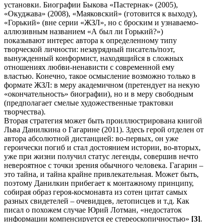
установки. Биографии Быкова «Пастернак» (2005),
«Окуджава» (2008), «Маяковский» (готовится к выходу),
«Горький» (вне серии «ЖЗЛ», но с броским и узнаваемо-
аллюзивным названием «А был ли Горький?»)
показывают интерес автора к определенному типу
творческой личности: незаурядный писатель/поэт,
вынужденный конформист, находящийся в сложных
отношениях любви-ненависти с современной ему
властью. Конечно, такое осмысление возможно только в
формате ЖЗЛ: в меру академичном (претендует на некую
«окончательность» биографии), но и в меру свободным
(предполагает смелые художественные трактовки
творчества).
Вторая стратегия может быть проиллюстрирована книгой
Льва Данилкина о Гагарине (2011). Здесь герой отделен от
автора абсолютной дистанцией: во-первых, он уже
героически погиб и стал достоянием истории, во-вторых,
уже при жизни получил статус легенды, совершив нечто
невероятное с точки зрения обычного человека. Гагарин –
это тайна, и тайна крайне привлекательная. Может быть,
поэтому Данилкин прибегает к монтажному принципу,
собирая образ героя-космонавта из сотен цитат самых
разных свидетелей – очевидцев, летописцев и т.д. Как
писал о похожем случае Юрий Лотман, «недостаток
информации компенсируется ее стереоскопич­ностью»
[3]
.