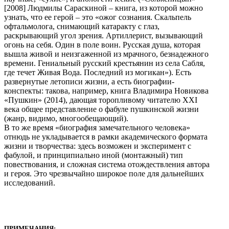
[2008] Людмилы Сараскиной – книга, из которой можно
узнать, что ее герой – это «ожог сознания. Скальпель
офтальмолога, снимающий катаракту с глаз,
раскрывающий угол зрения. Артиллерист, вызывающий
огонь на себя. Один в поле воин. Русская душа, которая
вышла живой и неизгаженной из мрачного, безнадежного
времени. Гениальный русский крестьянин из села Сабля,
где течет Живая Вода. Последний из могикан»). Есть
развернутые летописи жизни, а есть биографии-
конспекты: такова, например, книга Владимира Новикова
«Пушкин» (2014), дающая торопливому читателю XXI
века общее представление о фабуле пушкинской жизни
(жанр, видимо, многообещающий).
В то же время «биография замечательного человека»
отнюдь не укладывается в рамки академического формата
жизни и творчества: здесь возможен и эксперимент с
фабулой, и принципиально иной (монтажный) тип
повествования, и сложная система отождествления автора
и героя. Это чрезвычайно широкое поле для дальнейших
исследований.
ПРИМЕЧАНИЯ: