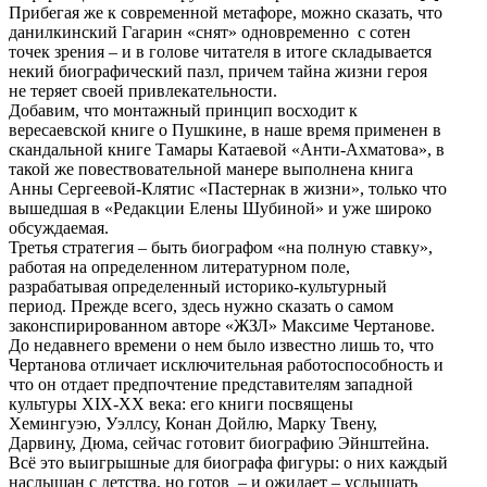
Прибегая же к современной метафоре, можно сказать, что
данилкинский Гагарин «снят» одновременно с сотен
точек зрения – и в голове читателя в итоге складывается
некий биографический пазл, причем тайна жизни героя
не теряет своей привлекательности.
Добавим, что монтажный принцип восходит к
вересаевской книге о Пушкине, в наше время применен в
скандальной книге Тамары Катаевой «Анти-Ахматова», в
такой же повествовательной манере выполнена книга
Анны Сергеевой-Клятис «Пастернак в жизни», только что
вышедшая в «Редакции Елены Шубиной» и уже широко
обсуждаемая.
Третья стратегия – быть биографом «на полную ставку»,
работая на определенном литературном поле,
разрабатывая определенный историко-культурный
период. Прежде всего, здесь нужно сказать о самом
законспирированном авторе «ЖЗЛ» Максиме Чертанове.
До недавнего времени о нем было известно лишь то, что
Чертанова отличает исключительная работоспособность и
что он отдает предпочтение представителям западной
культуры XIX-ХХ века: его книги посвящены
Хемингуэю, Уэллсу, Конан Дойлю, Марку Твену,
Дарвину, Дюма, сейчас готовит биографию Эйнштейна.
Всё это выигрышные для биографа фигуры: о них каждый
наслышан с детства, но готов – и ожидает – услышать