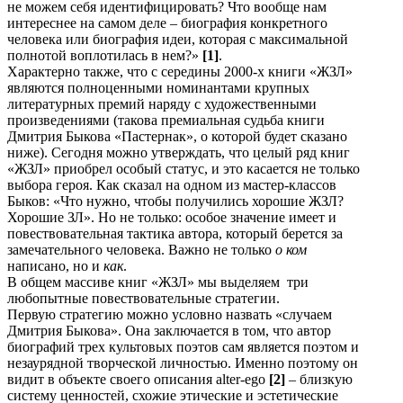
не можем себя идентифицировать? Что вообще нам
интереснее на самом деле – биография конкретного
человека или биография идеи, которая с максимальной
полнотой воплотилась в нем?»
[1]
.
Характерно также, что с середины 2000-х книги «ЖЗЛ»
являются полноценными номинантами крупных
литературных премий наряду с художественными
произведениями (такова премиальная судьба книги
Дмитрия Быкова «Пастернак», о которой будет сказано
ниже). Сегодня можно утверждать, что целый ряд книг
«ЖЗЛ» приобрел особый статус, и это касается не только
выбора героя. Как сказал на одном из мастер-классов
Быков: «Что нужно, чтобы получились хорошие ЖЗЛ?
Хорошие ЗЛ». Но не только: особое значение имеет и
повествовательная тактика автора, который берется за
замечательного человека. Важно не только
о ком
написано, но и
как
.
В общем массиве книг «ЖЗЛ» мы выделяем три
любопытные повествовательные стратегии.
Первую стратегию можно условно назвать «случаем
Дмитрия Быкова». Она заключается в том, что автор
биографий трех культовых поэтов сам является поэтом и
незаурядной творческой личностью. Именно поэтому он
видит в объекте своего описания alter-ego
[2]
– близкую
систему ценностей, схожие этические и эстетические