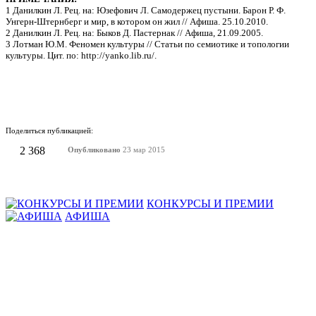
1 Данилкин Л. Рец. на: Юзефович Л. Самодержец пустыни. Барон Р. Ф.
Унгерн-Штернберг и мир, в котором он жил // Афиша. 25.10.2010.
2 Данилкин Л. Рец. на: Быков Д. Пастернак // Афиша, 21.09.2005.
3 Лотман Ю.М. Феномен культуры // Статьи по семиотике и топологии
культуры. Цит. по: http://yanko.lib.ru/.
Поделиться публикацией:
2 368
Опубликовано
23 мар 2015
КОНКУРСЫ И ПРЕМИИ
АФИША
Наверх ↑
© 2014-2026 ИД Лиterraтура
Правовая информация
Владелец - Наталья Комелькова
Авторизация