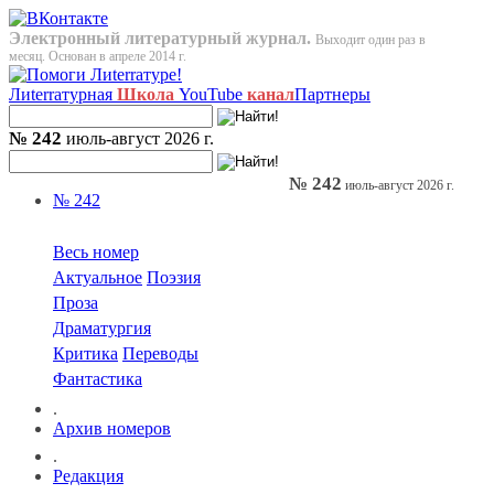
Электронный литературный журнал.
Выходит один раз в
месяц. Основан в апреле 2014 г.
Лиterraтурная
Школа
YouTube
канал
Партнеры
№ 242
июль-август 2026 г.
№ 242
июль-август 2026 г.
№ 242
Весь номер
Актуальное
Поэзия
Проза
Драматургия
Критика
Переводы
Фантастика
.
Архив номеров
.
Редакция