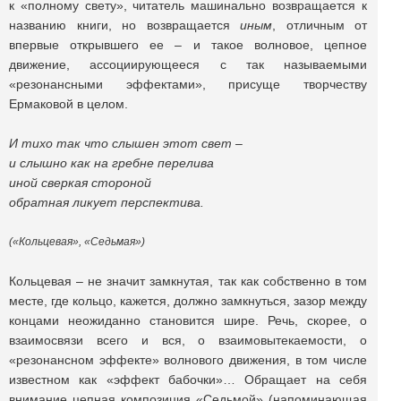
к «полному свету», читатель машинально возвращается к
названию книги, но возвращается
иным
, отличным от
впервые открывшего ее – и такое волновое, цепное
движение, ассоциирующееся с так называемыми
«резонансными эффектами», присуще творчеству
Ермаковой в целом.
И тихо так что слышен этот свет –
и слышно как на гребне перелива
иной сверкая стороной
обратная ликует перспектива.
(«Кольцевая», «Седьмая»)
Кольцевая – не значит замкнутая, так как собственно в том
месте, где кольцо, кажется, должно замкнуться, зазор между
концами неожиданно становится шире. Речь, скорее, о
взаимосвязи всего и вся, о взаимовытекаемости, о
«резонансном эффекте» волнового движения, в том числе
известном как «эффект бабочки»… Обращает на себя
внимание цепная композиция «Седьмой» (напоминающая