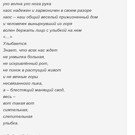
ухо волна ухо нога рука
хаос надежен и гармоничен в своем разоре
хаос – наш общий веселый прижизненный дом
и человечек вынырнувший из горя
волен держать лицо с улыбкой на нем
<…>
Улыбается.
Знает, что всех нас ждет
не ухмылка больная,
не искривлённый рот,
не пинок в растущий живот
и не вечные горы
несвязанного лыка,
а – блестящий манящий свод,
весь –
вот такая вот
сиятельная,
слепительная
улыбка.