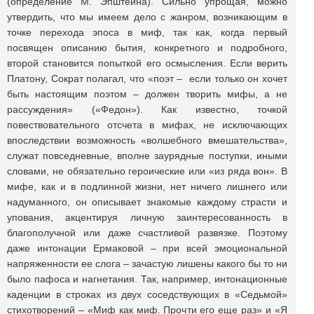
(определение М. Эпштейна). Сильно упрощая, можно
утвердить, что мы имеем дело с жанром, возникающим в
точке перехода эпоса в миф, так как, когда первый
посвящен описанию бытия, конкретного и подробного,
второй становится попыткой его осмысления. Если верить
Платону, Сократ полагал, что «поэт – если только он хочет
быть настоящим поэтом – должен творить мифы, а не
рассуждения» («Федон»). Как известно, точкой
повествовательного отсчета в мифах, не исключающих
впоследствии возможность «волшебного вмешательства»,
служат повседневные, вполне заурядные поступки, иными
словами, не обязательно героические или «из ряда вон». В
мифе, как и в подлинной жизни, нет ничего лишнего или
надуманного, он описывает знакомые каждому страсти и
упования, акцентируя личную заинтересованность в
благополучной или даже счастливой развязке. Поэтому
даже интонации Ермаковой – при всей эмоциональной
напряженности ее слога – зачастую лишены какого бы то ни
было пафоса и нагнетания. Так, например, интонационные
каденции в строках из двух соседствующих в «Седьмой»
стихотворений – «Миф как миф. Прочти его еще раз» и «Я