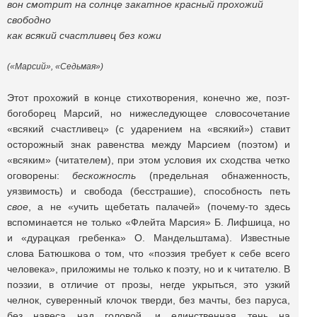
вон смотрит на солнце закатное красный прохожий
свободно
как всякий счастливец без кожи
(«Марсий», «Седьмая»)
Этот прохожий в конце стихотворения, конечно же, поэт-
богоборец Марсий, но нижеследующее словосочетание
«всякий счастливец» (с ударением на «всякий») ставит
осторожный знак равенства между Марсием (поэтом) и
«всяким» (читателем), при этом условия их сходства четко
оговорены:
бескожность
(предельная обнаженность,
уязвимость) и свобода (бесстрашие), способность петь
свое
, а не «учить щебетать палачей» (почему-то здесь
вспоминается не только «Флейта Марсия» Б. Лифшица, но
и «дурацкая гребенка» О. Мандельштама). Известные
слова Батюшкова о том, что «поэзия требует к себе всего
человека», приложимы не только к поэту, но и к читателю. В
поэзии, в отличие от прозы, негде укрыться, это узкий
челнок, суверенный клочок тверди, без мачты, без паруса,
без навеса над головой, и единственная тень на