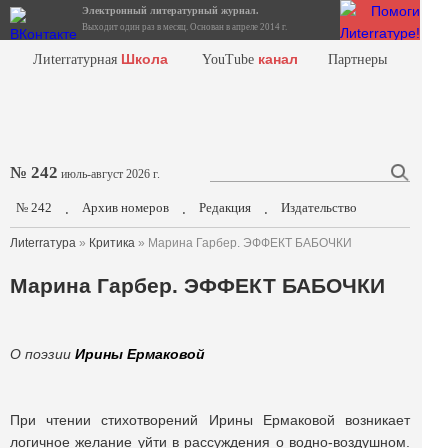
Электронный литературный журнал.
Выходит один раз в месяц. Основан в апреле 2014 г.
Школа
канал
Лиterraтурная
YouTube
Партнеры
№ 242
июль-август 2026 г.
№ 242
Архив номеров
Редакция
Издательство
.
.
.
Лиterraтура
»
Критика
» Марина Гарбер. ЭФФЕКТ БАБОЧКИ
Марина Гарбер. ЭФФЕКТ БАБОЧКИ
О поэзии
Ирины Ермаковой
При чтении стихотворений Ирины Ермаковой возникает
логичное желание уйти в рассуждения о водно-воздушном.