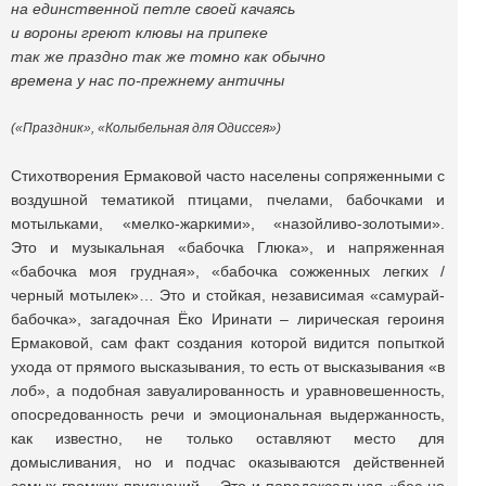
на единственной петле своей качаясь
и вороны греют клювы на припеке
так же праздно так же томно как обычно
времена у нас по-прежнему античны
(«Праздник», «Колыбельная для Одиссея»)
Стихотворения Ермаковой часто населены сопряженными с
воздушной тематикой птицами, пчелами, бабочками и
мотыльками, «мелко-жаркими», «назойливо-золотыми».
Это и музыкальная «бабочка Глюка», и напряженная
«бабочка моя грудная», «бабочка сожженных легких /
черный мотылек»… Это и стойкая, независимая «самурай-
бабочка», загадочная Ёко Иринати – лирическая героиня
Ермаковой, сам факт создания которой видится попыткой
ухода от прямого высказывания, то есть от высказывания «в
лоб», а подобная завуалированность и уравновешенность,
опосредованность речи и эмоциональная выдержанность,
как известно, не только оставляют место для
домысливания, но и подчас оказываются действенней