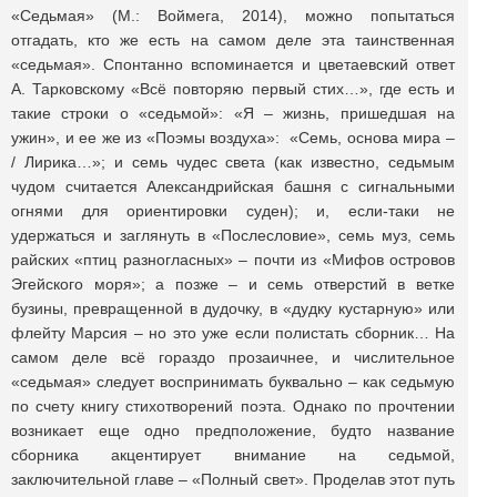
«Седьмая» (М.: Воймега, 2014), можно попытаться
отгадать, кто же есть на самом деле эта таинственная
«седьмая». Спонтанно вспоминается и цветаевский ответ
А. Тарковскому «Всё повторяю первый стих…», где есть и
такие строки о «седьмой»: «Я – жизнь, пришедшая на
ужин», и ее же из «Поэмы воздуха»: «Семь, основа мира –
/ Лирика…»; и семь чудес света (как известно, седьмым
чудом считается Александрийская башня с сигнальными
огнями для ориентировки суден); и, если-таки не
удержаться и заглянуть в «Послесловие», семь муз, семь
райских «птиц разногласных» – почти из «Мифов островов
Эгейского моря»; а позже – и семь отверстий в ветке
бузины, превращенной в дудочку, в «дудку кустарную» или
флейту Марсия – но это уже если полистать сборник… На
самом деле всё гораздо прозаичнее, и числительное
«седьмая» следует воспринимать буквально – как седьмую
по счету книгу стихотворений поэта. Однако по прочтении
возникает еще одно предположение, будто название
сборника акцентирует внимание на седьмой,
заключительной главе – «Полный свет». Проделав этот путь