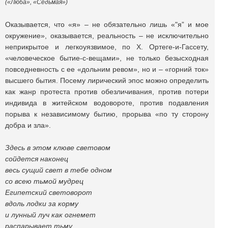
(«Люба», «Седьмая»)
Оказывается, что «я» – не обязательно лишь «"я” и мое
окружение», оказывается, реальность – не исключительно
неприкрытое и легкоуязвимое, по Х. Ортеге-и-Гассету,
«человеческое бытие-с-вещами», не только безысходная
повседневность с ее «дольним ревом», но и – «горний ток»
высшего бытия. Посему лирический эпос можно определить
как жанр протеста против обезличивания, против потери
индивида в житейском водовороте, против подавления
порыва к независимому бытию, прорыва «по ту сторону
добра и зла».
Здесь в этом клюве световом
сойдется наконец
весь сущий свет в тебе одном
со всею тьмой мудрец
Египетский световорот
вдоль лодки за корму
и лунный луч как огнемет
распарывает тьму