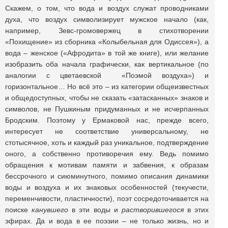
Скажем, о том, что вода и воздух служат проводниками
духа, что воздух символизирует мужское начало (как,
например, Зевс-громовержец в стихотворении
«Похищение» из сборника «Колыбельная для Одиссея»), а
вода – женское («Афродита» в той же книге), или желание
изобразить оба начала графически, как вертикальное (по
аналогии с цветаевской «Поэмой воздуха») и
горизонтальное… Но всё это – из категории общеизвестных
и общедоступных, чтобы не сказать «затасканных» знаков и
символов, не Пушкиным придуманных и не исчерпанных
Бродским. Поэтому у Ермаковой нас, прежде всего,
интересует не соответствие универсальному, не
стотысячное, хоть и каждый раз уникальное, подтверждение
оного, а собственно противоречия ему. Ведь помимо
обращения к мотивам памяти и забвения, к образам
бессрочного и сиюминутного, помимо описания динамики
воды и воздуха и их знаковых особенностей (текучести,
переменчивости, пластичности), поэт сосредоточивается на
поиске
канувшего
в эти воды и
растворившегося
в этих
эфирах. Да и вода в ее поэзии – не только жизнь, но и