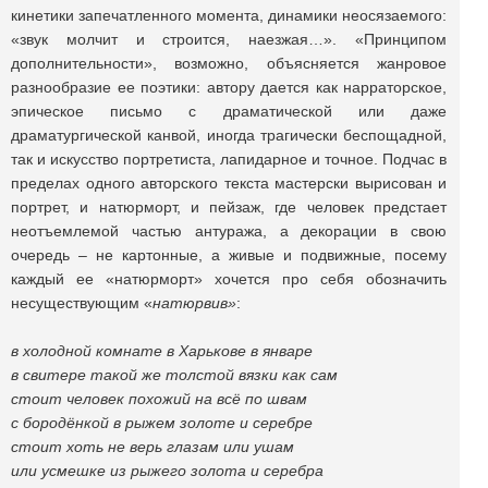
кинетики запечатленного момента, динамики неосязаемого:
«звук молчит и строится, наезжая…». «Принципом
дополнительности», возможно, объясняется жанровое
разнообразие ее поэтики: автору дается как нарраторское,
эпическое письмо с драматической или даже
драматургической канвой, иногда трагически беспощадной,
так и искусство портретиста, лапидарное и точное. Подчас в
пределах одного авторского текста мастерски вырисован и
портрет, и натюрморт, и пейзаж, где человек предстает
неотъемлемой частью антуража, а декорации в свою
очередь – не картонные, а живые и подвижные, посему
каждый ее «натюрморт» хочется про себя обозначить
несуществующим «
натюрвив»
:
в холодной комнате в Харькове в январе
в свитере такой же толстой вязки как сам
стоит человек похожий на всё по швам
с бородёнкой в рыжем золоте и серебре
стоит хоть не верь глазам или ушам
или усмешке из рыжего золота и серебра