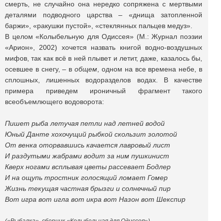
смерть, не случайно она нередко сопряжена с мертвыми
деталями подводного царства – «днища затопленной
баржи», «ракушки пустой», «стеклянных пальцев медуз».
В целом «Колыбельную для Одиссея» (М.: Журнал поэзии
«Арион», 2002) хочется назвать книгой водно-воздушных
мифов, так как всё в ней плывет и летит, даже, казалось бы,
осевшее в снегу, – в
общем
, одном на все времена небе, в
сплошных, лишенных водоразделов водах. В качестве
примера приведем ироничный фрагмент такого
всеобъемлющего водоворота:
Пишет рыба летучая петли над летней водой
Юный Данте хохочущий рыбкой скользит золотой
От венка оторвавшись качается лавровый лист
И раздутыми жабрами водит за ним пушкинист
Кверх ногами всплывая цветы рассевает Бодлер
И на ощупь тростник голосящий ломает Гомер
Жизнь текущая частная брызги и солнечный пир
Вот игра вот игла вот икра вот Назон вот Шекспир