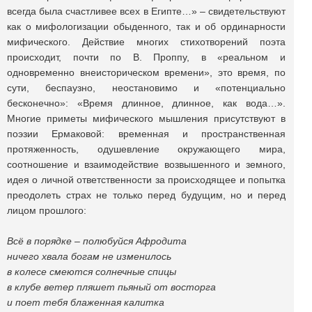
всегда была счастливее всех в Египте…» – свидетельствуют
как о мифологизации обыденного, так и об ординарности
мифического. Действие многих стихотворений поэта
происходит, почти по В. Проппу, в «реальном и
одновременно внеисторическом времени», это время, по
сути, беспаузно, неостановимо и «потенциально
бесконечно»: «Время длинное, длинное, как вода…».
Многие приметы мифического мышления присутствуют в
поэзии Ермаковой: временн
а
я и пространственная
протяженность, одушевление окружающего мира,
соотношение и взаимодействие возвышенного и земного,
идея о личной ответственности за происходящее и попытка
преодолеть страх не только перед будущим, но и перед
лицом прошлого:
Всё в порядке – полюбуйся Афродита
ничего хвала богам не изменилось
в колесе смеются солнечные спицы
в клубе ветер пляшет пьяный от восторга
и поет тебя блаженная калитка