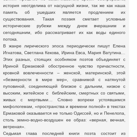
история неотделима от насущной жизни, так же как наша
память об ушедших является продлением их
существования. Такая поэзия сметает условные
исторические рубежи между днем вчерашним и
сегодняшним, ибо рассматривает их как воды единого
потока.
В жанре лирического эпоса периодически пишут Елена
Игнатова, Светлана Кекова, Ирина Евса, Мария Ватутина…
Этих разных, стоящих особняком поэтов объединяет с
Ириной Ермаковой обостренное чувство причастности,
кровной вовлеченности – женской, материнской, этой
«безмерности в мире мер», сравнимой с натянутой
пуповиной, соединяющей близкое с дальним, низкое с
высоким, житейское с библейским, смертных со святыми,
живых с мертвыми… Словно вопреки устоявшимся
мифологемам, «пространства и времени полной» в текстах
Ермаковой оказывается не только Одиссей, но и Пенелопа,
столь земно-водно-воздушен ее образ: «верная, вечная,
ветреная».
Седьмая глава последней книги поэта состоит из