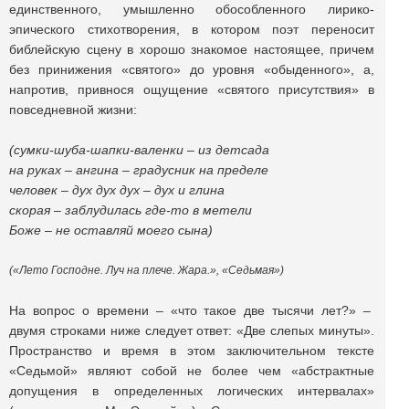
единственного, умышленно обособленного лирико-
эпического стихотворения, в котором поэт переносит
библейскую сцену в хорошо знакомое настоящее, причем
без принижения «святого» до уровня «обыденного», а,
напротив, привнося ощущение «святого присутствия» в
повседневной жизни:
(сумки-шуба-шапки-валенки – из детсада
на руках – ангина – градусник на пределе
человек – дух дух дух – дух и глина
скорая – заблудилась где-то в метели
Боже – не оставляй моего сына)
(«Лето Господне. Луч на плече. Жара.», «Седьмая»)
На вопрос о времени – «что такое две тысячи лет?» –
двумя строками ниже следует ответ: «Две слепых минуты».
Пространство и время в этом заключительном тексте
«Седьмой» являют собой не более чем «абстрактные
допущения в определенных логических интервалах»