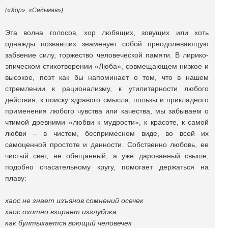
(«Хор», «Седьмая»)
Эта волна голосов, хор любящих, зовущих или хоть
однажды позвавших знаменует собой преодолевающую
забвение силу, торжество человеческой памяти. В лирико-
эпическом стихотворении «Люба», совмещающем низкое и
высокое, поэт как бы напоминает о том, что в нашем
стремлении к рационализму, к утилитарности любого
действия, к поиску здравого смысла, пользы и прикладного
применения любого чувства или качества, мы забываем о
чтимой древними «любви к мудрости», к красоте, к самой
любви – в чистом, беспримесном виде, во всей их
самоценной простоте и данности. Собственно любовь, ее
чистый свет, не обещанный, а уже дарованный свыше,
подобно спасательному кругу, помогает держаться на
плаву:
хаос не знает изъянов сомнений осечек
хаос охотно взирает изглубока
как бултыхается воющий человечек