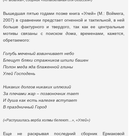
(«Рыбалка», сборник «Колыбельная для Одиссея»)
Вышедшая пятью годами позже книга «Улей» (М.: Воймега,
2007) в сравнении предстает огненной и тактильной, в ней
больше фактурного и твердого, так как ее центральные
мотивы связаны с поиском
дома
, временами, кажется,
обретаемого:
Голубь меченый взвинчивает небо
Блещут бляхи стражников шпили башен
Полон меда яда блаженной глины
Улей Господень
Никаких долгов никаких иллюзий
За плечами жар – позвоночник тает
И душа как есть налегке вступает
В праздничный Город
(«Распушилась верба холмы белеют…», «Улей»)
Еще не раскрывая последний сборник Ермаковой