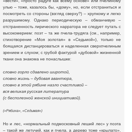
«вести», «просто радуге как всему основе» или пчелиному
улью – тоже, казалось бы, «дому», но, если отстраниться и
посмотреть со стороны (взгляд сверху?) – хрупкому и легко
разрушимому. Однако периодическую – обманчивую –
отстраненность лирического нарратора не следует путать с
высокомерием: поэт – та же пчела-трудяга (см., например,
стихотворение «Моя золотая» в «Седьмой»), только не
боящаяся дистанцироваться и наделенная сверхпчелиным
зрением и слухом; с грубой фактурой «дубовой» жизненной
ткани она знакома не понаслышке:
словно горло сдавлено широтой,
словно жизнь – дубовая авантюра,
словно в этой рябине назло счастливой –
вся великая русская литература
(с бесполезной женской инициативой).
(«Рябина», «Седьмая»)
Но и лес, «нормальный подмосковный леший лес» у поэта
– такой же летучий, как и пчела, а дерево тоже «крылато»,