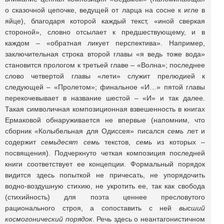
о сказочной цепочке, ведущей от ларца на сосне к игле в
яйце), благодаря которой каждый текст, «иной сверкая
стороной», словно отсылает к предшествующему, и в
каждом – «обратная ликует перспектива». Например,
заключительная строка второй главы «я ведь тоже вода»
становится прологом к третьей главе – «Волна»; последнее
слово четвертой главы «лети» служит прелюдией к
следующей – «Пролетом»; финальное «И…» пятой главы
перекочевывает в название шестой – «И» и так далее.
Такая символичная композиционная взвешенность в книгах
Ермаковой обнаруживается не впервые (напомним, что
сборник «Колыбельная для Одиссея» писался
семь
лет и
содержит
семьдесят семь
текстов,
семь
из которых –
посвящения). Подчеркнуто четкая композиция последней
книги соответствует ее концепции. Формальный порядок
видится здесь попыткой не причесать, не упорядочить
водно-воздушную стихию, не укротить ее, так как свобода
(стихийность) для поэта ценнее пресловутого
рационального строя, а сопоставить с ней
высший
космогонический порядок
. Речь здесь о неантагонистичном