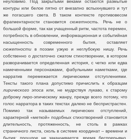
неуловимо. Под закрытыми веками остаются размытые
контуры или белое пятно от внезапно вспыхнувшего и тут
же погасшего света. В таком контексте противовесом
фрагментарности становится
сюжетность
. Речь не о
большой форме, так как учащенный ритм, частота перемен,
потребность в обновлении, информационная и событийная
насыщенность современного бытия, оставляет
сюжетности
в поэзии узкую и неглубокую нишу. Речь
собственно о достаточно сжатом стихотворении, в котором
разворачивается определенная история, с четко или едва
намеченными персонажами, фабульными наметками, где
нарратив перемежается лирическими отступлениями.
Тексты такого плана допустимо причислить к образцам
лирического эпоса
или, не мудрствуя лукаво, к старому
доброму лиро-эпическому жанру, прежде всего потому, что
голос нарратора в таких текстах далеко не беспристрастен.
Помимо так называемых лирических отступлений,
характерной «меткой» подобных стихотворений становится
длительность, протяженность, не столь в рамках
страничного листа, сколь в системе координат – времени и
бытия: прошлое не заканчивается, время беспрерывно,