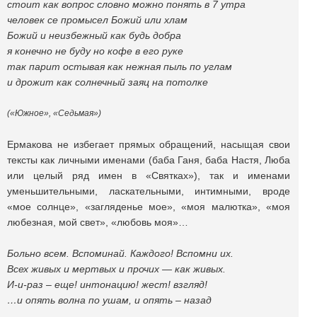
стоит как вопрос словно можно понять в 7 утра
человек се промысел Божий или хлам
Божий и неизбежный как будь добра
я конечно не буду но кофе в его руке
так парит остывая как нежная пыль по углам
и дрожит как солнечный заяц на потолке
(«Южное», «Седьмая»)
Ермакова не избегает прямых обращений, насыщая свои
тексты как личными именами (баба Ганя, баба Настя, Люба
или целый ряд имен в «Святках»), так и именами
уменьшительными, ласкательными, интимными, вроде
«мое солнце», «загляденье мое», «моя малютка», «моя
любезная, мой свет», «любовь моя»…
Больно всем. Вспоминай. Каждого! Вспомни их.
Всех живых и мертвых и прочих — как живых.
И-и-раз – еще! интонацию! жест! взгляд!
…и опять волна по ушам, и опять – назад