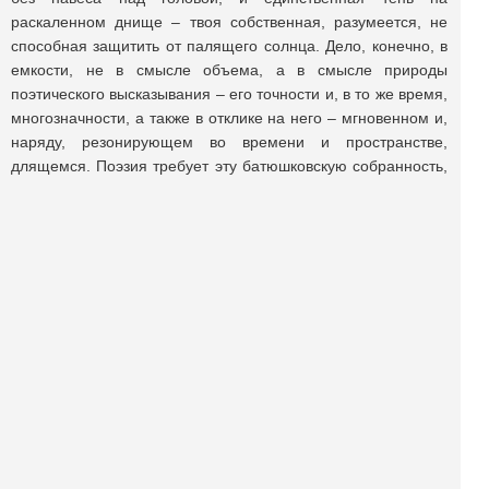
раскаленном днище – твоя собственная, разумеется, не
способная защитить от палящего солнца. Дело, конечно, в
емкости, не в смысле объема, а в смысле природы
поэтического высказывания – его точности и, в то же время,
многозначности, а также в отклике на него – мгновенном и,
наряду, резонирующем во времени и пространстве,
длящемся. Поэзия требует эту батюшковскую собранность,
предельное присутствие человека и его миров, внутреннего
и внешнего, – полное естество:
Полный рост. Полнолуние. Полное естество.
Ох, и балуешь меня, Господи.
Для чего?
(«В отраженной речке молча идет баржа…», «Колыбельная для
Одиссея»)