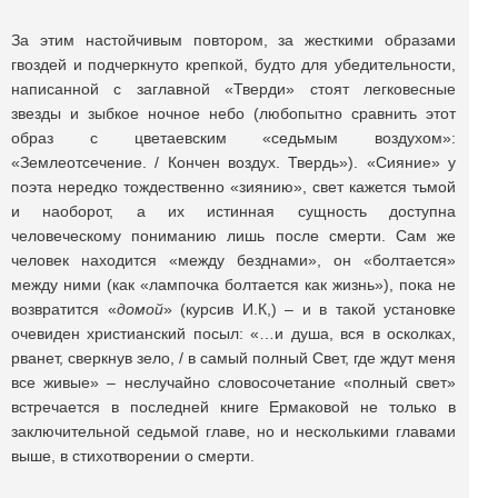
За этим настойчивым повтором, за жесткими образами
гвоздей и подчеркнуто крепкой, будто для убедительности,
написанной с заглавной «Тверди» стоят легковесные
звезды и зыбкое ночное небо (любопытно сравнить этот
образ с цветаевским «седьмым воздухом»:
«Землеотсечение. / Кончен воздух. Твердь»). «Сияние» у
поэта нередко тождественно «зиянию», свет кажется тьмой
и наоборот, а их истинная сущность доступна
человеческому пониманию лишь после смерти. Сам же
человек находится «между безднами», он «болтается»
между ними (как «лампочка болтается как жизнь»), пока не
возвратится «
домой
» (курсив И.К,) – и в такой установке
очевиден христианский посыл: «…и душа, вся в осколках,
рванет, сверкнув зело, / в самый полный Свет, где ждут меня
все живые» – неслучайно словосочетание «полный свет»
встречается в последней книге Ермаковой не только в
заключительной седьмой главе, но и несколькими главами
выше, в стихотворении о смерти.