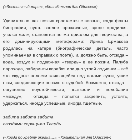
(«Лестничный марш», «Колыбельная для Одиссея»)
Удивительно, как поэзия срастается с жизнью, когда факты
биографии, пусть вполне прозаичные, вроде «родился-
учился-жил», становятся не материалом для творчества, а
его доминирующими метафорами: Ирина Ермакова
родилась на катере (биографическая деталь, часто
упоминаемая в справках о поэте), и, должно быть, отсюда –
вода, воздух и подвижная «твердь» в ее поэзии. Палуба
парохода, лабиринты корабля или дно утлой лодчонки – всё
это скудные полоски качающейся под ногами суши, узкие
швы, соединяющие поэзию с судьбой. Возможно, отсюда –
ощущение неустойчивости, шаткости и колебания
«между», отсюда – попытки закрепить, устоять,
удержаться, иногда успешные, иногда тщетные.
забита забита забита
гвоздями горящими Твердь
(«Когда по хребту океана…», «Колыбельная для Одиссея»)