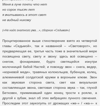
Меня в луче почти что нет
но сорок тысяч лет
я вчитываюсь в этот свет
не видный никому
(«Не надо знатного ума…», сборник «Седьмая»)
Процитированное выше стихотворение взято из четвертой
главы «Седьмой», так и названной – «Световорот», но
предваряющая ее, третья часть тоже в значительной мере
посвящена свету, свету и звону: здесь всё освещено –
снегом, фонариками, будто светящейся изнутри
молочницей бабой Настей; и повсюду звон – снега, ведер,
«корневой меди», травяных колокольцев, бубенцов, колец,
алюминиевой солдатской кружки в вороньем клюве. Звон
как звуковая сторона света, свет как визуальная
составляющая звона, световая сторона звука – так, глухой
Бетховен, прижимавший один конец трости к роялю, а
другой к зубам, знал об этих вибрациях лунного свечения.
Проследим этот
звукопуть
от дрожащих «же-» / «жа-»- к