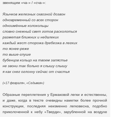
звенящим «ча-» / «сча-»:
Язычков железных сквозной дозвон
одновременный со всех сторон
одноимённые колокольцы
словно снежный свет готов расколоться
разметая ближних и недалеких
каждый жест сторожа дребезжа в легких
то яснее-реже
то выше-глуше
бубенцов кольцо на твоем запястье
не звони так больно я слышу слышу
я как снег оглохну сейчас от счастья
(«17 февраля», «Седьмая»)
Образные переплетения у Ермаковой легки и естественны,
и даже, когда в тексте очевидны наметки более прочной
конструкции, последняя неизменно легковесна, подобно
приколоченной к небу «Тверди», зарубленной на воздухе