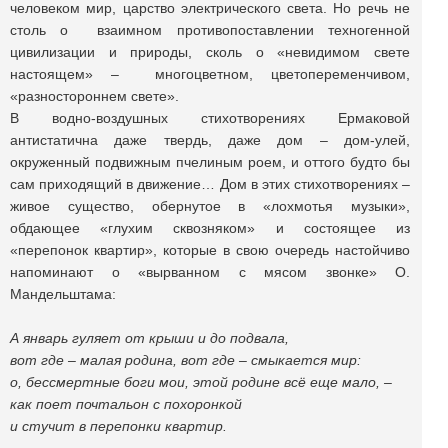
человеком мир, царство электрического света. Но речь не
столь о взаимном противопоставлении техногенной
цивилизации и природы, сколь о «невидимом свете
настоящем» – многоцветном, цветопеременчивом,
«разностороннем свете».
В водно-воздушных стихотворениях Ермаковой
антистатична даже твердь, даже дом – дом-улей,
окруженный подвижным пчелиным роем, и оттого будто бы
сам приходящий в движение… Дом в этих стихотворениях –
живое существо, обернутое в «лохмотья музыки»,
обдающее «глухим сквозняком» и состоящее из
«перепонок квартир», которые в свою очередь настойчиво
напоминают о «вырванном с мясом звонке» О.
Мандельштама:
А январь гуляет от крыши и до подвала,
вот где – малая родина, вот где – смыкается мир:
о, бессмертные боги мои, этой родине всё еще мало, –
как поет почтальон с похоронкой
и стучит в перепонки квартир.