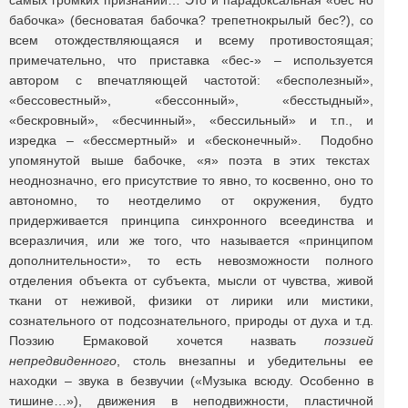
самых громких признаний… Это и парадоксальная «бес но
бабочка» (бесноватая бабочка? трепетнокрылый бес?), со
всем отождествляющаяся и всему противостоящая;
примечательно, что приставка «бес-» – используется
автором с впечатляющей частотой: «бесполезный»,
«бессовестный», «бессонный», «бесстыдный»,
«бескровный», «бесчинный», «бессильный» и т.п., и
изредка – «бессмертный» и «бесконечный». Подобно
упомянутой выше бабочке, «я» поэта в этих текстах
неоднозначно, его присутствие то явно, то косвенно, оно то
автономно, то неотделимо от окружения, будто
придерживается принципа синхронного всеединства и
всеразличия, или же того, что называется «принципом
дополнительности», то есть невозможности полного
отделения объекта от субъекта, мысли от чувства, живой
ткани от неживой, физики от лирики или мистики,
сознательного от подсознательного, природы от духа и т.д.
Поэзию Ермаковой хочется назвать
поэзией
непредвиденного
, столь внезапны и убедительны ее
находки – звука в безвучии («Музыка всюду. Особенно в
тишине…»), движения в неподвижности, пластичной