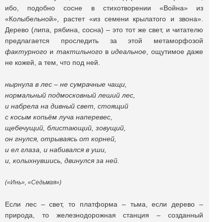
ибо, подобно сосне в стихотворении «Война» из
«Колыбельной», растет «из семени крылатого и звона».
Дерево (липа, рябина, сосна) – это тот же свет, и читателю
предлагается проследить за этой метаморфозой
фактурного
и
тактильного
в
идеальное
, ощутимое даже
не кожей, а тем, что под ней.
нырнула в лес – не сумрачные чащи,
нормальный подмосковный леший лес,
и набрела на дивный свет, стоящий
с косым копьём луча наперевес,
щебечущий, блистающий, зовущий,
он гнулся, отрываясь от корней,
и ел глаза, и набивался в уши,
и, колыхнувшись, двинулся за ней.
(«Инь», «Седьмая»)
Если лес – свет, то платформа – тьма, если дерево –
природа, то железнодорожная станция – созданный