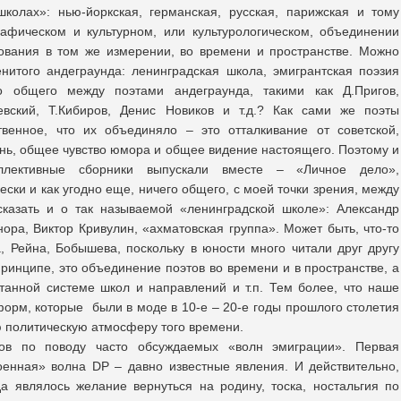
колах»: нью-йоркская, германская, русская, парижская и тому
рафическом и культурном, или культурологическом, объединении
ования в том же измерении, во времени и пространстве. Можно
нитого андеграунда: ленинградская школа, эмигрантская поэзия
о общего между поэтами андеграунда, такими как Д.Пригов,
левский, Т.Кибиров, Денис Новиков и т.д.? Как сами же поэты
енное, что их объединяло – это отталкивание от советской,
знь, общее чувство юмора и общее видение настоящего. Поэтому и
ллективные сборники выпускали вместе – «Личное дело»,
ески и как угодно еще, ничего общего, с моей точки зрения, между
казать и о так называемой «ленинградской школе»: Александр
ора, Виктор Кривулин, «ахматовская группа». Может быть, что-то
, Рейна, Бобышева, поскольку в юности много читали друг другу
 принципе, это объединение поэтов во времени и в пространстве, а
танной системе школ и направлений и т.п. Тем более, что наше
орм, которые были в моде в 10-е – 20-е годы прошлого столетия
ю политическую атмосферу того времени.
лов по поводу часто обсуждаемых «волн эмиграции». Первая
оенная» волна DP – давно известные явления. И действительно,
а являлось желание вернуться на родину, тоска, ностальгия по