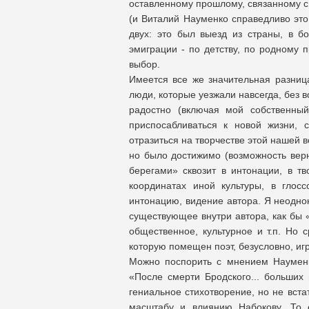
оставленному прошлому, связанному с 
(и Виталий Науменко справедливо это 
двух: это был выезд из страны, в бо
эмиграции - по детству, по родному 
выбор.
Имеется все же значительная разница
люди, которые уезжали навсегда, без во
радостно (включая мой собственны
приспосабливаться к новой жизни, со
отразиться на творчестве этой нашей в
но было достижимо (возможность верну
берегами» сквозит в интонации, в тв
координатах иной культуры, в глос
интонацию, видение автора. Я неоднок
существующее внутри автора, как бы 
общественное, культурное и т.п. Но с
которую помещен поэт, безусловно, иг
Можно поспорить с мнением Науменк
«После смерти Бродского... больших 
гениальное стихотворение, но не вста
масштабу и влиянию Набокову. То е