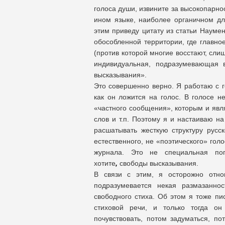
голоса души, извините за высокопарно
ином языке, наиболее органичном для
этим приведу цитату из статьи Науменк
обособленной территории, где главное
(против которой многие восстают, сли
индивидуальная, подразумевающая в
высказывания».
Это совершенно верно. Я работаю с го
как он ложится на голос. В голосе н
«частного сообщения», которым и явл
слов и т.п. Поэтому я и настаиваю н
расшатывать жесткую структуру русс
естественного, не «поэтического» гол
журнала. Это не специальная пог
хотите
,
свободы высказывания.
В связи с этим, я осторожно отно
подразумевается некая размазаннос
свободного стиха. Об этом я тоже п
стиховой речи, и только тогда он 
почувствовать, потом задуматься, по