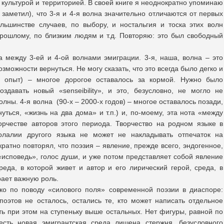
культурой и территорией. В своей книге я неоднократно упоминаю
заметил), что 3-я и 4-я волна значительно отличаются от первых
льшинстве случаев, по выбору, и ностальгия и тоска этих волн
прошлому, по близким людям и т.д. Повторяю: это был свободный
 между 3-ей и 4-ой волнами эмиграции. 3-я, наша, волна – это
зможности вернуться. Не могу сказать, что это всегда было дегко и
й опыт) – многое дорогое оставалось за кормой. Нужно было
здавать новый «senseibility», и это, безусловно, не могло не
олны. 4-я волна (90-х – 2000-х годов) – многое оставалось позади,
ться, «жизнь на два дома» и т.п.) и, по-моему, эта нота «между
орчестве авторов этого периода. Творчество на родном языке в
солалии другого языка не может не накладывать отпечаток на
ратно повторял, что поэзия – явление, прежде всего, эндогенное,
«исповедь», голос души, и уже потом представляет собой явление
реда, в которой живет и автор и его лирический герой, среда, в
рает важную роль.
о по поводу «силового поля» современной поэзии в диаспоре:
поэтов не осталось, остались те, кто может написать отдельное
ть при этом на ступеньку выше остальных. Нет фигуры, равной по
сть новая эмигрантская среда лишена стержня, безусловного