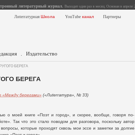
тронный литературный журнал.
Выходит один раз в месяц. Основан в апреле 2
Школа
канал
Лиterraтурная
YouTube
Партнеры
едакция
Издательство
.
ДРУГОГО БЕРЕГА
ГОГО БЕРЕГА
о «Между берегами»
(«Ли
terra
тура», № 33)
ью о моей книге «Поэт и город», и скорее, вообще, говоря по-
оте». Так что это стало поводом для разговора, поскольку автор
 вопросы, которые проходят сквозь мои эссе и заметки за долгие
нике «Поэт и город».