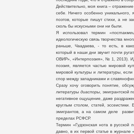
Действительно, моя книга – отражение
себе. Ничего особенно уникального, 
поэтов, которые пишут стихи, а не 
сколь бы искусными они ни были.
Я использовал термин
«постакме
идеологическую связь творчества мно
раньше, Чаадаева, - то есть, в как
который в наши дни звучит почти руга
ОВИР», «Интерпоэзия», № 1, 2013). Ид
поэзия, является частью мировой кул
мировой культуры и литературы, если 
спор между западниками и славянофи
Сразу хочу оговорить понятие, обсуж
литературы
диаспоры
, эмигрантской п
негативное ощущение, даже раздражени
круглым столом, статей, эссеистики. 
эмигрантов, а на самом деле развит
пределах РСФСР.
Термин «Гудзонская нота в русской
давно, в их первой статье в журнале 