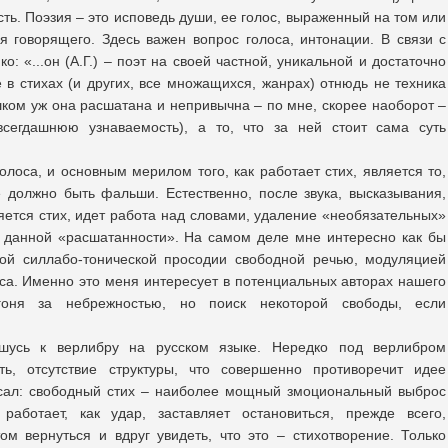
сть. Поэзия – это исповедь души, ее голос, выраженный на том или
 говорящего. Здесь важен вопрос голоса, интонации. В связи с
о: «...он (А.Г.) – поэт на своей частной, уникальной и достаточно
 в стихах (и других, все множащихся, жанрах) отнюдь не техника
шком уж она расшатана и непривычна – по мне, скорее наоборот –
сегдашнюю узнаваемость), а то, что за ней стоит сама суть
лоса, и основным мерилом того, как работает стих, является то,
е должно быть фальши. Естественно, после звука, высказывания,
яется стих, идет работа над словами, удаление «необязательных»
а данной «расшатанности». На самом деле мне интересно как бы
кой силлабо-тонической просодии свободной речью, модуляцией
оса. Именно это меня интересует в потенциальных авторах нашего
оня за небрежностью, но поиск некоторой свободы, если
шусь к верлибру на русском языке. Нередко под верлибром
ть, отсутствие структуры, что совершенно противоречит идее
исал: свободный стих – наиболее мощный змоциональный выброс
работает, как удар, заставляет остановиться, прежде всего,
том вернуться и вдруг увидеть, что это – стихотворение. Только