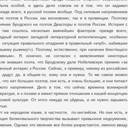
была особой, и здесь дело совсем не в том, что он задавал
режде всего, в русской поэзии вообще. Под силовым напряжением
е поэтов в России, как московских, так и в провинции. Поэтому
ияние Бродского на поэтов Диаспоры и поэтов России. История с
 там сошлось несколько важнейших факторов: прежде всего,
жадный интерес западной литературной интеллигенции, особенно
 и ситуация правильного опадания в правильный «клуб», набившая
шему рыжему!»). Поэтому, естественно, при наличии блестящего
авным». Я, конечно, не согласен с заявлениями некоторых
сле знавших поэта, что Бродскому дали Нобелевскую премию «за
енный интерес к России. Сейчас, к примеру, никому из российских
 дадут, да, в общем-то, кому она и нужна. То же самое можно
м, что нет больших поэтов, они есть, и очень большие, и они питают
ского напряжения. Дело в том, что сейчас времена всемирной
итературе, и к поэзии и имеет прямое отношение к нашей концепции
овой культуре. От этого никуда не уйдешь, и не нужно зарывать
тью.
 на неродном языке, в частности, по-английски. Но они есть, и
епция билингвального творчества вызывает привычное недоумение,
жение. Однако это явление все более разрастается, именно ввиду