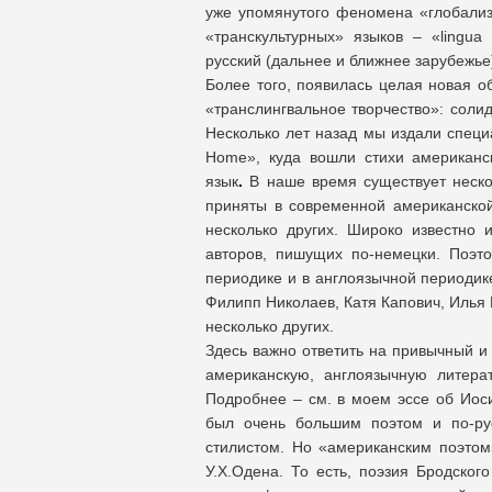
уже упомянутого феномена «глобализ
«транскультурных» языков – «lingua 
русский (дальнее и ближнее зарубежье)
Более того, появилась целая новая об
«транслингвальное творчество»: солид
Несколько лет назад мы издали специ
Home», куда вошли стихи американс
язык
.
В наше время существует неско
приняты в современной американской
несколько других. Широко известно
авторов, пишущих по-немецки. Поэт
периодике и в англоязычной периодик
Филипп Николаев, Катя Капович, Илья 
несколько других.
Здесь важно ответить на привычный и 
американскую, англоязычную литер
Подробнее – см. в моем эссе об Иос
был очень большим поэтом и по-рус
стилистом. Но «американским поэтом
У.Х.Одена. То есть, поэзия Бродско