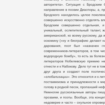
авторитета». Ситуация с Бродским 
направление в поэзии Диаспоры, а, п
Бродского находилось целое поколени
совершенно искусственно отделять вл
Бродским совершенно отдельная, и
уникальный, ослепительный талант, 
американской, ко всему русскому, да
оскомину («ну и биографию делают на
дарования, поэт был «назначен гл
современников-литераторов, в том чи
водородную бомбу», то есть за болезн
литераторов Нобелевскую премию не
отнести и к Набокову. Дело тут не в то
друг друга и создают поле поэтиче
«глобализации»
. Это относится и к л
постакмеизма и принадлежности к мир
голову в родной песок, пропахший неф
Немногие русскоязычные авторы пишут
прозаики, и поэты. Вообще, эта конц
недоверие и часто – охульное опровер