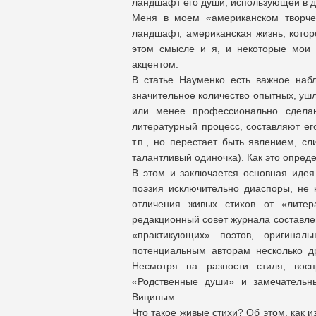
ландшафт его души, использующей в д
Меня в моем «американском творчес
ландшафт, американская жизнь, которо
этом смысле и я, и некоторые мои
акцентом.
В статье Науменко есть важное наб
значительное количество опытных, уш
или менее профессионально сдела
литературный процесс, составляют его
т.п., но перестает быть явлением, с
талантливый одиночка). Как это опреде
В этом и заключается основная идея
поэзия исключительно диаспоры, не 
отличения живых стихов от «литер
редакционный совет журнала составлен
«практикующих» поэтов, оригинал
потенциальным авторам несколько др
Несмотря на разности стиля, вос
«Родственные души» и замечатель
Вициным.
Что такое живые стихи? Об этом, как 