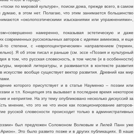
 «тоски по мировой культуре», поиски дома, прежде всего, в самом
я думаю, в этом нет. Полагаю, что этим занимается большинство
занимаются «околопоэтическими изысканиями или упражнениями»,
изм»
совершенно намеренно, показывая эстетическую и даже
гих современных русскоязычных авторов с идеями акмеизма, и еще
ой-то степени, с «европоцентрическим» направлением (термин,
тельно). Я об этом писал и раньше (см. эссе «Поэзия и культурный
ея в том, что русская словесность, в том числе (и в особенности)
ьтуры, мировой литературы, и развивается в контексте развития
в искусстве вообще существует вектор развития. Древний как мир
лами.
дение которого присутствует и в статье Науменко – поэзии или
оэзии и т.п. Концепция эта вызывает в последнее время некоторое
е и неприятие. На эту тему опубликовано несколько дискуссий за
Есть мнение, что это не что иное как позиционирование авторов-
ие русской словесности происходит только в административных
 поэзии» был предложен Соломоном Волковым и Лилей Панн уже
«Арион». Это было развито позже и в других публикациях. В наше