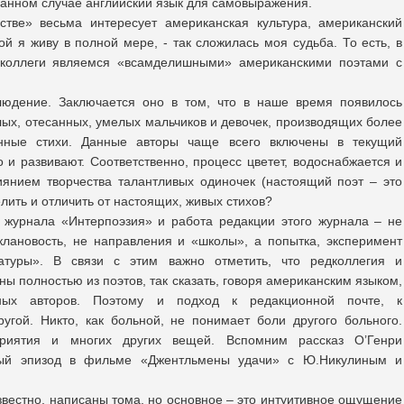
анном случае английский язык для самовыражения.
тве» весьма интересует американская культура, американский
й я живу в полной мере, - так сложилась моя судьба. То есть, в
 коллеги являемся «всамделишными» американскими поэтами с
людение. Заключается оно в том, что в наше время появилось
лых, отесанных, умелых мальчиков и девочек, производящих более
нные стихи. Данные авторы чаще всего включены в текущий
 и развивают. Соответственно, процесс цветет, водоснабжается и
лиянием творчества талантливых одиночек (настоящий поэт – это
лить и отличить от настоящих, живых стихов?
 журнала «Интерпоэзия» и работа редакции этого журнала – не
клановость, не направления и «школы», а попытка, эксперимент
атуры». В связи с этим важно отметить, что редколлегия и
ы полностью из поэтов, так сказать, говоря американским языком,
ьных авторов. Поэтому и подход к редакционной почте, к
угой. Никто, как больной, не понимает боли другого больного.
приятия и многих других вещей. Вспомним рассказ О’Генри
ный эпизод в фильме «Джентльмены удачи» с Ю.Никулиным и
известно, написаны тома, но основное – это интуитивное ощущение