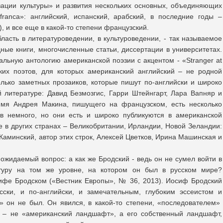
ации культуры» и развития нескольких основных, объединяющих
franca»: английский, испанский, арабский, в последние годы –
, и все еще в какой-то степени французский.
ласть в литературоведении, в культуроведении, - так называемое
ные книги, многочисленные статьи, диссертации в университетах.
альную антологию американской поэзии с акцентом - «Stranger at
ких поэтов, для которых американский английский – не родной
лько заметных прозаиков, которые пишут по-английски и широко
 литературе: Давид Безмозгис, Гарри Штейнгарт, Лара Вапняр и
 имя Андрея Макина, пишущего на французском, есть несколько
ов немного, но они есть и широко публикуются в американской
е в других странах – Великобритании, Ирландии, Новой Зеландии:
Каминский, автор этих строк, Алексей Цветков, Ирина Машинская и
ожидаемый вопрос: а как же Бродский - ведь он не сумел войти в
атуру на том же уровне, на котором он был в русском мире?
ифе Бродском («Вестник Европы», № 36, 2013). Иосиф Бродский
ски, и по-английски, и замечательным, глубоким эссеистом и
» он не был. Он явился, в какой-то степени, «последователем»
го – не «американский ландшафт», а его собственный ландшафт,