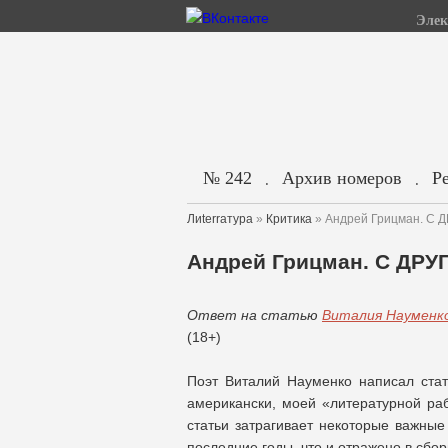
Элек
№ 242
Архив номеров
Р
.
.
Лиterraтура
»
Критика
» Андрей Грицман. С 
Андрей Грицман. С ДРУ
Ответ на статью
Виталия Науменк
(18+)
Поэт Виталий Науменко написал стат
американски, моей «литературной раб
статьи затрагивает некоторые важные
последние годы, что и отражено в сбор