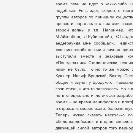
время речь не идет о каких-либо «ш
подобные. Речь идет, скорее, о геог
группы авторов по принципу существ
провести параллели с поэтами знаме
второй волны и т.п. Например, чт
М.Айзенберг, Л.Рубинштейн, С.Ганд
андеграунда мне сообщали, единств
«совписовской» поэзии и личная прия
выступали вместе и знаковые ко
«Понедельник». Стилистически, технич
ними не было. Точно то же можно с
Кушнер, Иосиф Бродский, Виктор Сосн
общее и звучит у Бродского, Наймана
свои стихи, и что-то завязалось. Но в
не в специально и логически разрабо
время – не время манифестов и платф
и отражали, скорее всего, болезненну
Теперь нужно сказать несколько с
«белогвардейская» и вторая «послев
движущей силой авторов того период