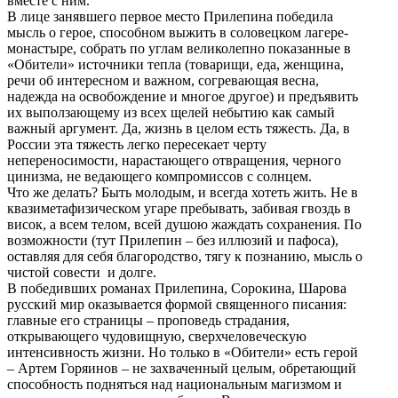
вместе с ним.
В лице занявшего первое место Прилепина победила
мысль о герое, способном выжить в соловецком лагере-
монастыре, собрать по углам великолепно показанные в
«Обители» источники тепла (товарищи, еда, женщина,
речи об интересном и важном, согревающая весна,
надежда на освобождение и многое другое) и предъявить
их выползающему из всех щелей небытию как самый
важный аргумент. Да, жизнь в целом есть тяжесть. Да, в
России эта тяжесть легко пересекает черту
непереносимости, нарастающего отвращения, черного
цинизма, не ведающего компромиссов с солнцем.
Что же делать? Быть молодым, и всегда хотеть жить. Не в
квазиметафизическом угаре пребывать, забивая гвоздь в
висок, а всем телом, всей душою жаждать сохранения. По
возможности (тут Прилепин – без иллюзий и пафоса),
оставляя для себя благородство, тягу к познанию, мысль о
чистой совести и долге.
В победивших романах Прилепина, Сорокина, Шарова
русский мир оказывается формой священного писания:
главные его страницы – проповедь страдания,
открывающего чудовищную, сверхчеловеческую
интенсивность жизни. Но только в «Обители» есть герой
– Артем Горяинов – не захваченный целым, обретающий
способность подняться над национальным магизмом и