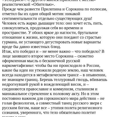
реалистической «Обителью».
Прежде чем развести Прилепина и Сорокина по полюсам,
отметил бы их один общий мотив: никакой
сентиментальности отдельно существующих душ!
Человек есть жарко дышащее тело: оно хочет есть, пить,
совокупляться, продолжая себя во времени и
пространстве. У обоих яркое до наглости, брутальное
отношение к жизни, которую они поедают со страстью
гурмана, не устающего дегустировать новые варианты
вроде бы давно известных блюд.
Итак, кто победил и – не менее важно – что победило? В
лице занявшего второе место Сорокина – сюжетно
оформленная мысль о бесконечной русской
наркометафизике: чтобы бы ни происходило в России,
какие бы идеи ни утюжили родную землю, наш человек
всегда находится в метафизическом трансе – в опьянении,
не знающем границ. Берешь теллуровый гвоздь, вбиваешь
недрогнувшей рукой в вожделеющий висок, и –
соединяются православие и коммунизм, сталинизм и
маниакальное стремление к половому акту. Но в этом
постоянно важном для сорокинского мира действии – не
голая физиология, а совместный танец русского зверя с
русским богом, наше все – утопия полета религиозного
сознания, уверенного, что тело обязательно полетит