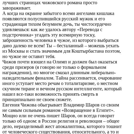
лучших страницах чижовского романа просто
завораживает.
А когда на окраине забытого всеми ангелами кишлака
появляются полуспившийся русский мужик и его
страдающая тихим безумием дочь, ты чистосердечно
удивляешься: как же удалось автору «Перевода с
подстрочника» угадать эту всемирную тоску,
заброшенность человека в чужое, из которого выбраться
дано далеко не всем! Ты – бесталанный – можешь уехать
из Москвы и стать значимым для Коштырбастана поэтом,
но чужое не оставит тебя.
Чижов почти взошел на Олимп и должен был оказаться
среди призеров (я говорю не только о формальном
награждении), но многое смазал длинным либерально-
назидательным финалом. Тайна рассеивается, очарование
иного уступает место речам о тоталитаризме, о местном
скучном тиране и вечном русском интеллигенте, который
нашел все-таки возможность принять смерть в
принципиально не своем сюжете.
Евгения Чижова обыгрывает Владимир Шаров со своим
не самым сильным романом «Возвращение в Египет».
Мощно или не очень пишет Шаров, он всегда говорит
только об одном: в России религия и революция – общее
дело, неразделимый жест апокалиптика, которого тошнит
от человеческого существования, относительного, а то и