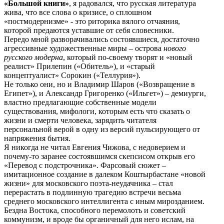
«Большой книги»
, я радовался, что русская литература
жива, что все слова о кризисе, о сплошном
«постмодернизме» - это риторика вялого отчаяния,
которой предаются уставшие от себя словесники.
Передо мной разворачивались состоявшиеся, достаточно
агрессивные художественные миры – острова
нового
русского модерна
, который по-своему творят и «новый
реалист» Прилепин («Обитель»), и «старый
концептуалист» Сорокин («Теллурия»).
Не только они, но и Владимир Шаров («Возвращение в
Египет»), и Александр Григоренко («Ильгет») – демиурги,
властно предлагающие собственные модели
существования, мифологи, которым есть что сказать о
жизни и смерти человека, зарядить читателя
персональной верой в одну из версий пульсирующего от
напряжения бытия.
Я никогда не читал Евгения Чижова, с недоверием и
почему-то заранее состоявшимся скепсисом открыв его
«Перевод с подстрочника». Фарсовый сюжет –
имитационное создание в далеком Коштырбастане «новой
жизни» для московского поэта-неудачника – стал
перерастать в подлинную трагедию встречи весьма
среднего московского интеллигента с иным мирозданием.
Бездна Востока, способного перемолоть и советский
коммунизм, и вроде бы органичный для него ислам, на