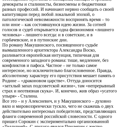
демократы и сталинисты, бизнесмены и бюджетники
разных профессий. И начинают нервно сообщать о своей
капитуляции перед любой локальной эпохой, о
патологической невозможности воспринять время – то
или иное – как состоявшуюся идею жизни. За сотней
голосов и судеб открывается одна физиономия «лишнего
человека» - лишнего всегда: и в советские, и в
горбачевские, и в путинские дни.
По роману Макушинского, посвященного судьбе
вымышленного архитектора Александра Воско,
разливается европейская интуиция, типичная для
современного западного романа: тише, медленнее, без
конфликтов и пафоса. Частное – не только самое
интересное, но исключительно благословенное. Правда,
абсолютному характеру его присутствия мешает память о
Родине – «драконовом царстве». Оттуда доносится
«затхлый запах подсоветской жизни», там «непрерывный
страх и неотвязная скука». И, конечно, жив образ «усатого
упыря» - Сталина.
Все это – и у Алексиевич, и у Макушинского – духовно
вяло и мировоззренчески тускло, чего не скажешь о двух
действительно интересных победителях, представляющих
фланги современной российской словесности. С одного
пришел Сорокин с экспериментально организованной
«Теллурией». С другого явился Прилепин с жестко-