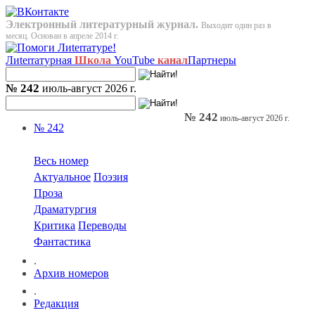
Электронный литературный журнал.
Выходит один раз в
месяц. Основан в апреле 2014 г.
Лиterraтурная
Школа
YouTube
канал
Партнеры
№ 242
июль-август 2026 г.
№ 242
июль-август 2026 г.
№ 242
Весь номер
Актуальное
Поэзия
Проза
Драматургия
Критика
Переводы
Фантастика
.
Архив номеров
.
Редакция