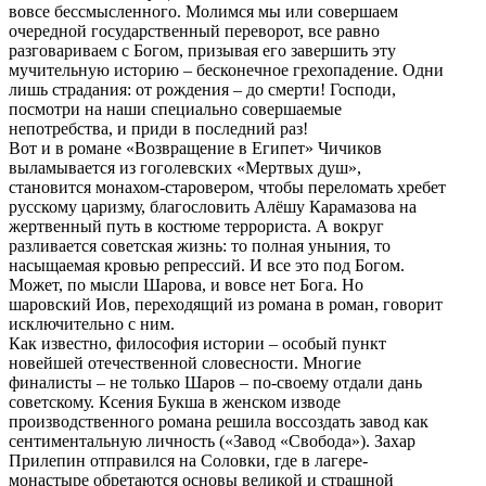
вовсе бессмысленного. Молимся мы или совершаем
очередной государственный переворот, все равно
разговариваем с Богом, призывая его завершить эту
мучительную историю – бесконечное грехопадение. Одни
лишь страдания: от рождения – до смерти! Господи,
посмотри на наши специально совершаемые
непотребства, и приди в последний раз!
Вот и в романе «Возвращение в Египет» Чичиков
выламывается из гоголевских «Мертвых душ»,
становится монахом-старовером, чтобы переломать хребет
русскому царизму, благословить Алёшу Карамазова на
жертвенный путь в костюме террориста. А вокруг
разливается советская жизнь: то полная уныния, то
насыщаемая кровью репрессий. И все это под Богом.
Может, по мысли Шарова, и вовсе нет Бога. Но
шаровский Иов, переходящий из романа в роман, говорит
исключительно с ним.
Как известно, философия истории – особый пункт
новейшей отечественной словесности. Многие
финалисты – не только Шаров – по-своему отдали дань
советскому. Ксения Букша в женском изводе
производственного романа решила воссоздать завод как
сентиментальную личность («Завод «Свобода»). Захар
Прилепин отправился на Соловки, где в лагере-
монастыре обретаются основы великой и страшной