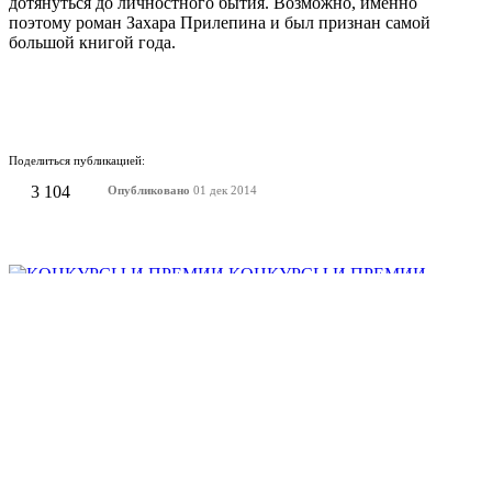
дотянуться до личностного бытия. Возможно, именно
поэтому роман Захара Прилепина и был признан самой
большой книгой года.
Поделиться публикацией:
3 104
Опубликовано
01 дек 2014
КОНКУРСЫ И ПРЕМИИ
АФИША
Наверх ↑
© 2014-2026 ИД Лиterraтура
Правовая информация
Владелец - Наталья Комелькова
Авторизация
ВХОД НА САЙТ