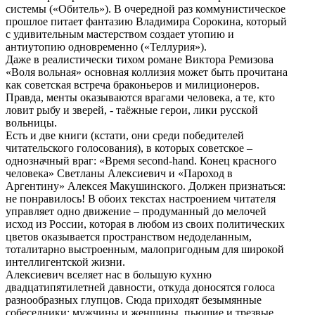
системы («Обитель»). В очередной раз коммунистическое
прошлое питает фантазию Владимира Сорокина, который
с удивительным мастерством создает утопию и
антиутопию одновременно («Теллурия»).
Даже в реалистически тихом романе Виктора Ремизова
«Воля вольная» основная коллизия может быть прочитана
как советская встреча браконьеров и милиционеров.
Правда, менты оказываются врагами человека, а те, кто
ловит рыбу и зверей, - таёжные герои, лики русской
вольницы.
Есть и две книги (кстати, они среди победителей
читательского голосования), в которых советское –
однозначный враг: «Время second-hand. Конец красного
человека» Светланы Алексиевич и «Пароход в
Аргентину» Алексея Макушинского. Должен признаться:
не понравилось! В обоих текстах настроением читателя
управляет одно движение – продуманный до мелочей
исход из России, которая в любом из своих политических
цветов оказывается пространством недоделанным,
тоталитарно выстроенным, малопригодным для широкой
интеллигентской жизни.
Алексиевич вселяет нас в большую кухню
двадцатипятилетней давности, откуда доносятся голоса
разнообразных глупцов. Сюда приходят безымянные
собеседники: мужчины и женщины, пьющие и трезвые,