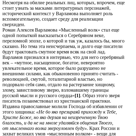
Несмотря на обилие реальных лиц, которых, впрочем, еще
стоит узнать за масками литературных персонажей,
исторический контекст у Варламова выполняет роль
вспомогательную, создает среду для реализации
сверхидеи.
Роман Алексея Варламова «Мысленный волк» стал еще
одной попыткой высказаться о Серебряном веке,
переломной эпохе, о которой и так уж, казалось бы, много
сказано. Но тема эта неисчерпаема, и долго еще писатели
будут трактовать смутное время всяк на свой лад.
Варламов признался в интервью, что для него серебряный
век – «мутное, насыщенное, богатое, невероятно
увлекательное время, которое было разрушено не
внешними силами, как обыкновенно принято считать -
революцией, смутой, тоталитарной властью, но
подорвало себя само, отдало на растерзание хищному,
злому, завистливому зверю, взломавшему границы
русской мысли и русского сердца»
[1]
. Образ этого зверя
писатель позаимствовал из христианской практики.
Издавна православные молили Господа об избавлении от
этого хищника:
«Не бо яко презираяй прихожду к Тебе,
Христе Боже, но яко дерзая на неизреченную Твою
благость, и да не на мнозе удаляяйся общения Твоего,
от мысленнаго волка звероуловлен
буду».
Крах России и
захват великих умов «мысленным волком» - вещи для