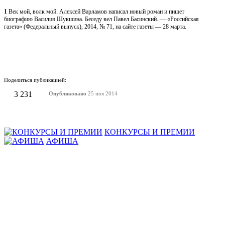
1
Век мой, волк мой. Алексей Варламов написал новый роман и пишет
биографию Василия Шукшина. Беседу вел Павел Басинский. — «Российская
газета» (Федеральный выпуск), 2014, № 71, на сайте газеты — 28 марта.
Поделиться публикацией:
3 231
Опубликовано
25 ноя 2014
КОНКУРСЫ И ПРЕМИИ
АФИША
Наверх ↑
© 2014-2026 ИД Лиterraтура
Правовая информация
Владелец - Наталья Комелькова
Авторизация
ВХОД НА САЙТ