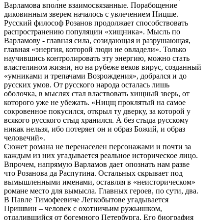
Варламова вполне взаимосвязанные. Порабощение
диковинным зверем началось с увлечением Ницше.
Русский философ Розанов продолжает способствовать
распространению популяции «хищника». Мысль по
Варламову - главная сила, созидающая и разрушающая,
главная «энергия, которой люди не овладели». Только
научившись контролировать эту энергию, можно стать
властелином жизни, но на рубеже веков вирус, созданный
«умниками и трепачами Возрождения», добрался и до
русских умов. От русского народа осталась лишь
оболочка, в мыслях стал властвовать хищный зверь, от
которого уже не убежать. «Ницщ проклятый на самое
сокровенное покусился, открыл ту дверку, за которой у
всякого русского стыд хранился. А без стыда русскому
никак нельзя, ибо потеряет он и образ Божий, и образ
человечий».
Сюжет романа не перенаселен персонажами и почти за
каждым из них угадывается реальное историческое лицо.
Впрочем, напрямую Варламов дает опознать нам разве
что Розанова да Распутина. Остальных скрывает под
вымышленными именами, оставляя в «неисторическом»
романе место для вымысла. Главных героев, по сути, два.
В Павле Тимофеевиче Легкобытове угадывается
Пришвин – человек с охотничьим ружьишком,
отдалившийся от богемного Петербурга. Его биография