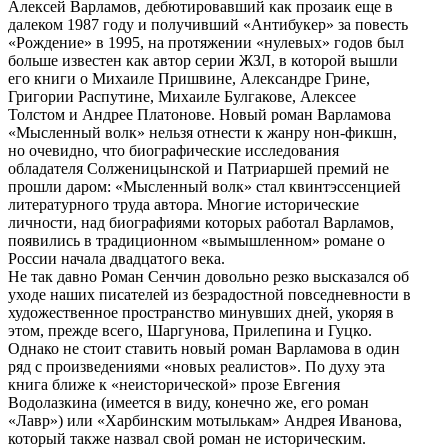
Алексей Варламов, дебютировавший как прозаик еще в
далеком 1987 году и получивший «Антибукер» за повесть
«Рождение» в 1995, на протяжении «нулевых» годов был
больше известен как автор серии ЖЗЛ, в которой вышли
его книги о Михаиле Пришвине, Александре Грине,
Григории Распутине, Михаиле Булгакове, Алексее
Толстом и Андрее Платонове. Новый роман Варламова
«Мысленный волк» нельзя отнести к жанру нон-фикшн,
но очевидно, что биографические исследования
обладателя Солженицынской и Патриаршей премий не
прошли даром: «Мысленный волк» стал квинтэссенцией
литературного труда автора. Многие исторические
личности, над биографиями которых работал Варламов,
появились в традиционном «вымышленном» романе о
России начала двадцатого века.
Не так давно Роман Сенчин довольно резко высказался об
уходе наших писателей из безрадостной повседневности в
художественное пространство минувших дней, укоряя в
этом, прежде всего, Шаргунова, Прилепина и Гуцко.
Однако не стоит ставить новый роман Варламова в один
ряд с произведениями «новых реалистов». По духу эта
книга ближе к «неисторической» прозе Евгения
Водолазкина (имеется в виду, конечно же, его роман
«Лавр») или «Харбинским мотылькам» Андрея Иванова,
который также назвал свой роман не историческим.