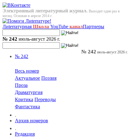
Электронный литературный журнал.
Выходит один раз в
месяц. Основан в апреле 2014 г.
Лиterraтурная
Школа
YouTube
канал
Партнеры
№ 242
июль-август 2026 г.
№ 242
июль-август 2026 г.
№ 242
Весь номер
Актуальное
Поэзия
Проза
Драматургия
Критика
Переводы
Фантастика
.
Архив номеров
.
Редакция