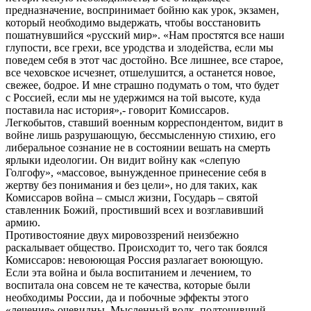
предназначение, воспринимает бойню как урок, экзамен,
который необходимо выдержать, чтобы восстановить
пошатнувшийся «русский мир». «Нам простятся все наши
глупости, все грехи, все уродства и злодейства, если мы
поведем себя в этот час достойно. Все лишнее, все старое,
все чеховское исчезнет, отшелушится, а останется новое,
свежее, бодрое. И мне страшно подумать о том, что будет
с Россией, если мы не удержимся на той высоте, куда
поставила нас история»,- говорит Комиссаров.
Легкобытов, ставший военным корреспондентом, видит в
войне лишь разрушающую, бессмысленную стихию, его
либеральное сознание не в состоянии вешать на смерть
ярлыки идеологии. Он видит войну как «слепую
Голгофу», «массовое, вынужденное принесение себя в
жертву без понимания и без цели», но для таких, как
Комиссаров война – смысл жизни, Государь – святой
ставленник Божий, простивший всех и возглавивший
армию.
Противостояние двух мировоззрений неизбежно
раскалывает общество. Происходит то, чего так боялся
Комиссаров: невоюющая Россия разлагает воюющую.
Если эта война и была воспитанием и лечением, то
воспитала она совсем не те качества, которые были
необходимы России, да и побочные эффекты этого
«лечения» очевидны. Мысленный волк, подточивший