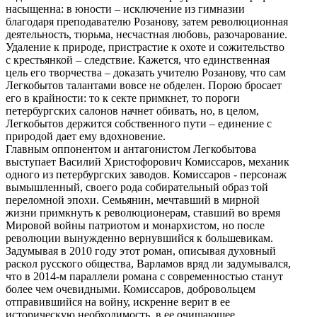
насыщенна: в юности – исключение из гимназии
благодаря преподавателю Розанову, затем революционная
деятельность, тюрьма, несчастная любовь, разочарование.
Удаление к природе, пристрастие к охоте и сожительство
с крестьянкой – следствие. Кажется, что единственная
цель его творчества – доказать учителю Розанову, что сам
Легкобытов талантами вовсе не обделен. Порою бросает
его в крайности: то к секте примкнет, то пороги
петербургских салонов начнет обивать, но, в целом,
Легкобытов держится собственного пути – единение с
природой дает ему вдохновение.
Главным оппонентом и антагонистом Легкобытова
выступает Василий Христофорович Комиссаров, механик
одного из петербургских заводов. Комиссаров - персонаж
вымышленный, своего рода собирательный образ той
переломной эпохи. Семьянин, мечтавший в мирной
жизни примкнуть к революционерам, ставший во время
Мировой войны патриотом и монархистом, но после
революции вынужденно вернувшийся к большевикам.
Задумывая в 2010 году этот роман, описывая духовный
раскол русского общества, Варламов вряд ли задумывался,
что в 2014-м параллели романа с современностью станут
более чем очевидными. Комиссаров, добровольцем
отправившийся на войну, искренне верит в ее
историческую необходимость, в ее очищающее