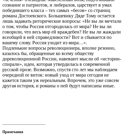
сознание и патриотов, и либералов, царствует в умах
победившего класса – тех самых «бесов» со страниц
романа Достоевского. Большевику Дяде Тому остается
лишь задавать риторические вопросы: «Не вы ли мечтали
о том, чтобы Россия отгородилась от мира? Не вы ли
говорили, что весь мир ей враждебен? Не вы ли жаждали
всеобщей в ней справедливости? Вот и сбывается по
вашему слову. Россия уходит из мира…».
Подленькие вопросы революционера, вполне резонно,
казалось бы, обращенные ко всему обществу
дореволюционной России, навевают мысли об «истории-
спирали», идеи, которая утвердилась в современной
русской прозе. Возможно, спустя сто лет мы наблюдаем
очередной ее виток: новый уход от мира сегодня не
кажется таким уж нереальным. Впрочем, это уже совсем
другая история, и романы о ней будут написаны иные.
________________________
Примечания