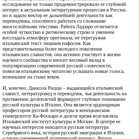
исследование не только продемонстрировало ее глубокий
интерес к актуальным литературным процессам в России,
но и задало вектор ее дальнейшей деятельности как
переводчика, способного работать со сложными
многослойными текстами. Работа Ладзаро отличается
особой чуткостью к ритмическому строю и умением
воссоздать атмосферу оригинала, не перегружая
итальянский текст лишним пафосом. Как
представительница более молодого поколения
итальянских славистов, она активно участвует в жизни
научного сообщества и вносит весомый вклад в
популяризацию современной русской словесности,
помогая итальянскому читателю услышать новые голоса,
возникшие на стыке веков.
И, конечно, Даниэла Рицци ‒ выдающийся итальянский
славист, литературовед и переводчик, чья деятельность на
протяжении десятилетий формирует глубокое понимание
русской культуры в Италии. Она является ординарным
профессором русской литературы в венецианском
университете Ка-Фоскари и долгое время возглавляла
Итальянский институт культуры в Москве. В центре ее
научных интересов находится русская литература
Серебряного века, история русской эмиграции в Италии,
а также современный поэтический процесс. Рицци