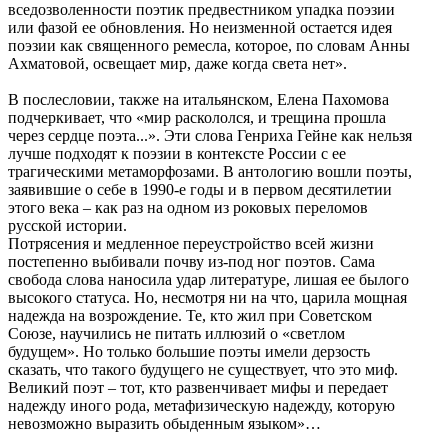
вседозволенности поэтик предвестником упадка поэзии
или фазой ее обновления. Но неизменной остается идея
поэзии как священного ремесла, которое, по словам Анны
Ахматовой, освещает мир, даже когда света нет».
В послесловии, также на итальянском, Елена Пахомова
подчеркивает, что «мир раскололся, и трещина прошла
через сердце поэта...». Эти слова Генриха Гейне как нельзя
лучше подходят к поэзии в контексте России с ее
трагическими метаморфозами. В антологию вошли поэты,
заявившие о себе в 1990-е годы и в первом десятилетии
этого века ‒ как раз на одном из роковых переломов
русской истории.
Потрясения и медленное переустройство всей жизни
постепенно выбивали почву из-под ног поэтов. Сама
свобода слова наносила удар литературе, лишая ее былого
высокого статуса. Но, несмотря ни на что, царила мощная
надежда на возрождение. Те, кто жил при Советском
Союзе, научились не питать иллюзий о «светлом
будущем». Но только большие поэты имели дерзость
сказать, что такого будущего не существует, что это миф.
Великий поэт ‒ тот, кто развенчивает мифы и передает
надежду иного рода, метафизическую надежду, которую
невозможно выразить обыденным языком»…