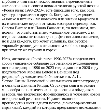
глубокого лингвистического анализа: перечисленные
антологии, как и совсем новая антология русской поэзии
«Poesia russa: 1990-2023», есть фиксация того, как одна
культура отражается в другой. Когда мы видим рядом
«Облако в штанах» Маяковского или элегии Бродского и
их итальянские версии от таких мастеров перевода, как
Серена Витале или Паоло Гальваньи, то понимаем, что
поэзия ‒ это действительно «священное ремесло». Эти
издания важны не только для профессионалов-славистов,
но и для каждого, кто хочет услышать, как русское
«прощай» резонирует в итальянском «addio», сохраняя
при этом ту же глубину и горечь…
Итак, антология «Poesia russa: 1990-2023» представляет
собой уникальное собрание современной русскоязычной
поэзии периода с 1990 по 2023 год, изданное в 2026 году
издательством Molesini Editore в Венеции под
редакцией руководителя библиотеки им. А. П.
Чехова Елены Пахомовой и итальянского литературоведа
и слависта Даниэлы Рицци. Структура книги отражает
многообразие поэтических направлений и объединяет
авторов, чье творчество формировалось в условиях новой
исторической реальности. Издание включает
произведения шестнадцати поэтов (с биографическими
справками), каждый из которых представлен несколькими