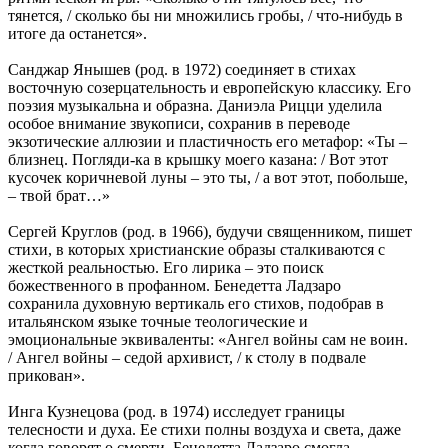
тянется, / сколько бы ни множились гробы, / что-нибудь в
итоге да останется».
Санджар Янышев (род. в 1972) соединяет в стихах
восточную созерцательность и европейскую классику. Его
поэзия музыкальна и образна. Даниэла Рицци уделила
особое внимание звукописи, сохранив в переводе
экзотические аллюзии и пластичность его метафор: «Ты ‒
близнец. Погляди-ка в крышку моего казана: / Вот этот
кусочек коричневой луны ‒ это ты, / а вот этот, побольше,
‒ твой брат…»
Сергей Круглов (род. в 1966), будучи священником, пишет
стихи, в которых христианские образы сталкиваются с
жесткой реальностью. Его лирика ‒ это поиск
божественного в профанном. Бенедетта Ладзаро
сохранила духовную вертикаль его стихов, подобрав в
итальянском языке точные теологические и
эмоциональные эквиваленты: «Ангел войны сам не воин.
/ Ангел войны ‒ седой архивист, / к столу в подвале
прикован».
Инга Кузнецова (род. в 1974) исследует границы
телесности и духа. Ее стихи полны воздуха и света, даже
когда говорят о смерти. Бенедетта Ладзаро смогла