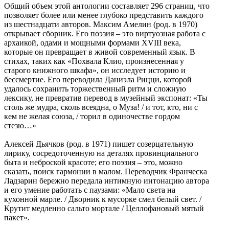
Общий объем этой антологии составляет 296 страниц, что
позволяет более или менее глубоко представить каждого
из шестнадцати авторов. Максим Амелин (род. в 1970)
открывает сборник. Его поэзия ‒ это виртуозная работа с
архаикой, одами и мощными формами XVIII века,
которые он превращает в живой современный язык. В
стихах, таких как «Похвала Клио, произнесенная у
старого книжного шкафа», он исследует историю и
бессмертие. Его переводила Даниэла Рицци, которой
удалось сохранить торжественный ритм и сложную
лексику, не превратив перевод в музейный экспонат: «Ты
столь же мудра, сколь всеядна, о Муза! / и тот, кто, ни с
кем не желая союза, / торил в одиночестве гордом
стезю…»
Алексей Дьячков (род. в 1971) пишет созерцательную
лирику, сосредоточенную на деталях провинциального
быта и неброской красоте; его поэзия ‒ это, можно
сказать, поиск гармонии в малом. Переводчик Франческа
Ладзарин бережно передала интимную интонацию автора
и его умение работать с паузами: «Мало света на
кухонной марле. / Дворник к мусорке смел белый свет. /
Крутит медленно сальто мортале / Целлофановый мятый
пакет».