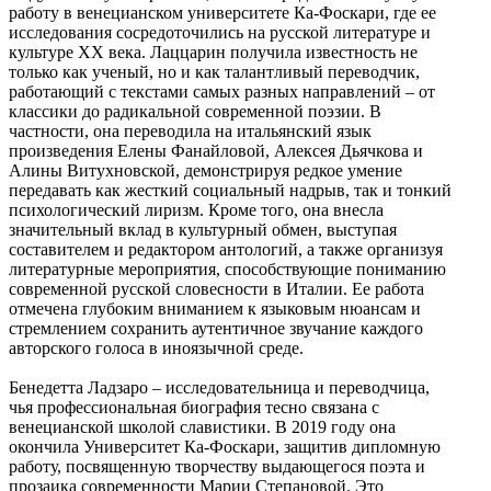
работу в венецианском университете Ка-Фоскари, где ее
исследования сосредоточились на русской литературе и
культуре XX века. Лаццарин получила известность не
только как ученый, но и как талантливый переводчик,
работающий с текстами самых разных направлений ‒ от
классики до радикальной современной поэзии. В
частности, она переводила на итальянский язык
произведения Елены Фанайловой, Алексея Дьячкова и
Алины Витухновской, демонстрируя редкое умение
передавать как жесткий социальный надрыв, так и тонкий
психологический лиризм. Кроме того, она внесла
значительный вклад в культурный обмен, выступая
составителем и редактором антологий, а также организуя
литературные мероприятия, способствующие пониманию
современной русской словесности в Италии. Ее работа
отмечена глубоким вниманием к языковым нюансам и
стремлением сохранить аутентичное звучание каждого
авторского голоса в иноязычной среде.
Бенедетта Ладзаро ‒ исследовательница и переводчица,
чья профессиональная биография тесно связана с
венецианской школой славистики. В 2019 году она
окончила Университет Ка-Фоскари, защитив дипломную
работу, посвященную творчеству выдающегося поэта и
прозаика современности Марии Степановой. Это