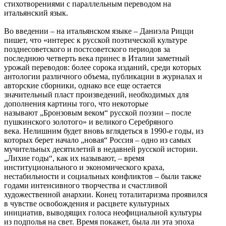
стихотворениями с параллельным переводом на
итальянский язык.
Во введении ‒ на итальянском языке ‒ Даниэла Рицци
пишет, что «интерес к русской поэтической культуре
позднесоветского и постсоветского периодов за
последнюю четверть века принес в Италии заметный
урожай переводов: более сорока изданий, среди которых
антологии различного объема, публикации в журналах и
авторские сборники, однако все еще остается
значительный пласт произведений, необходимых для
дополнения картины того, что некоторые
называют „Бронзовым веком“ русской поэзии ‒ после
пушкинского золотого» и великого Серебряного
века. Нелишним будет вновь вглядеться в 1990-е годы, из
которых берет начало „новая“ Россия ‒ одно из самых
мучительных десятилетий в недавней русской истории.
„Лихие годы“, как их называют, ‒ время
институционального и экономического краха,
нестабильности и социальных конфликтов ‒ были также
годами интенсивного творчества и счастливой
художественной анархии. Конец тоталитаризма проявился
в чувстве освобождения и расцвете культурных
инициатив, выводящих голоса неофициальной культуры
из подполья на свет. Время покажет, была ли эта эпоха