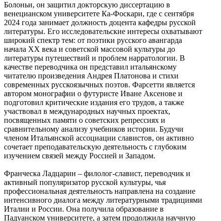
Болоньи, он защитил докторскую диссертацию в
венецианском университете Ка-Фоскари, где с сентября
2024 года занимает должность доцента кафедры русской
литературы. Его исследовательские интересы охватывают
широкий спектр тем: от поэтики русского авангарда
начала XX века и советской массовой культуры до
литературы путешествий и проблем нарратологии. В
качестве переводчика он представил итальянскому
читателю произведения Андрея Платонова и стихи
современных русскоязычных поэтов. Фарсетти является
автором монографии о футуристе Иване Аксенове и
подготовил критические издания его трудов, а также
участвовал в международных научных проектах,
посвященных памяти о советских репрессиях и
сравнительному анализу учебников истории. Будучи
членом Итальянской ассоциации славистов, он активно
сочетает преподавательскую деятельность с глубоким
изучением связей между Россией и Западом.
Франческа Ладцарин ‒ филолог-славист, переводчик и
активный популяризатор русской культуры, чья
профессиональная деятельность направлена на создание
интенсивного диалога между литературными традициями
Италии и России. Она получила образование в
Падуанском университете, а затем продолжила научную