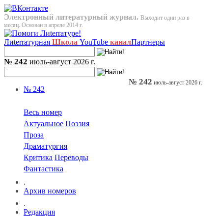
Электронный литературный журнал.
Выходит один раз в
месяц. Основан в апреле 2014 г.
Лиterraтурная
Школа
YouTube
канал
Партнеры
№ 242
июль-август 2026 г.
№ 242
июль-август 2026 г.
№ 242
Весь номер
Актуальное
Поэзия
Проза
Драматургия
Критика
Переводы
Фантастика
.
Архив номеров
.
Редакция