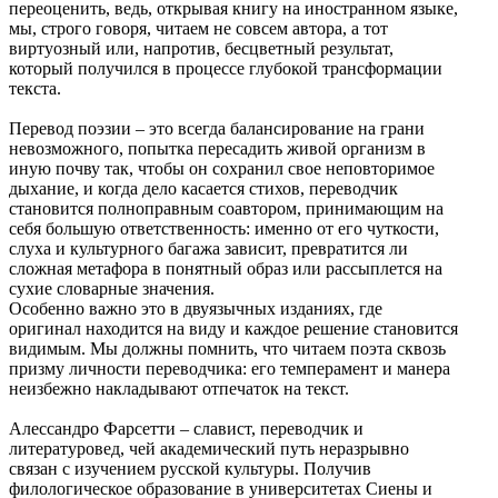
переоценить, ведь, открывая книгу на иностранном языке,
мы, строго говоря, читаем не совсем автора, а тот
виртуозный или, напротив, бесцветный результат,
который получился в процессе глубокой трансформации
текста.
Перевод поэзии ‒ это всегда балансирование на грани
невозможного, попытка пересадить живой организм в
иную почву так, чтобы он сохранил свое неповторимое
дыхание, и когда дело касается стихов, переводчик
становится полноправным соавтором, принимающим на
себя большую ответственность: именно от его чуткости,
слуха и культурного багажа зависит, превратится ли
сложная метафора в понятный образ или рассыплется на
сухие словарные значения.
Особенно важно это в двуязычных изданиях, где
оригинал находится на виду и каждое решение становится
видимым. Мы должны помнить, что читаем поэта сквозь
призму личности переводчика: его темперамент и манера
неизбежно накладывают отпечаток на текст.
Алессандро Фарсетти ‒ славист, переводчик и
литературовед, чей академический путь неразрывно
связан с изучением русской культуры. Получив
филологическое образование в университетах Сиены и