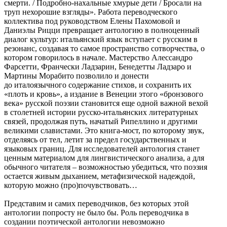
смерти. / Подробно-нахальные хмурые дети / Бросали на
труп нехорошие взгляды». Работа переводческого
коллектива под руководством Елены Пахомовой и
Даниэлы Рицци превращает антологию в полноценный
диалог культур: итальянский язык вступает с русским в
резонанс, создавая то самое пространство сотворчества, о
котором говорилось в начале. Мастерство Алессандро
Фарсетти, Франчески Ладзарин, Бенедетты Ладзаро и
Мартины Морабито позволило и донести
до италоязычного содержание стихов, и сохранить их
«плоть и кровь», а издание в Венеции этого «бронзового
века» русской поэзии становится еще одной важной вехой
в столетней истории русско-итальянских литературных
связей, продолжая путь, начатый Рипеллино и другими
великими славистами. Это книга-мост, по которому звук,
отделяясь от тел, летит за предел государственных и
языковых границ. Для исследователей антология станет
ценным материалом для лингвистического анализа, а для
обычного читателя ‒ возможностью убедиться, что поэзия
остается живым дыханием, метафизической надеждой,
которую можно (про)почувствовать…
Представим и самих переводчиков, без которых этой
антологии попросту не было бы. Роль переводчика в
создании поэтической антологии невозможно