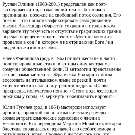
Руслан Элинин (1963-2001) представлен как поэт-
экспериментатор, создававший тексты без знаков
препинания, похожие на свободный поток сознания. Его
поэзия ‒ это попытка зафиксировать само движение
мысли. Алессандро Фарсетти сохранил в итальянском
варианте эту текучесть и отсутствие графических границ,
передав ощущение полета текста: «Мост не кончится
провалом в сон / в котором я не отрицаю ни Бога / ни
людей ни жизни ни Себя».
Елена Фанайлова (род. в 1962) пишет жесткие и часто
политизированные стихи, в которых личная травма
созвучна общественной боли. В антологии представлены
ее программные тексты. Франческа Ладзарин смогла
воссоздать на итальянском языке ее резкий, почти
хирургический слог и внутренний надрыв: «Слова
прекрасны, получателю погано. / Стоит вода железным
ножиком у горла, / Сверкнуть и обезглавить норовит».
Юлий Гуголев (род. в 1964) мастерски использует
иронию, городской сленг и классические размеры,
создавая трагикомические зарисовки о жизни в
мегаполисе. Его переводила Мартина Морабито, которая
блестяще справилась с передачей его особого юмора и
ритмической игры: «Сколько б ни тянулось все, что