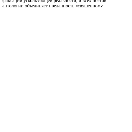
фиксации ускользающей реальности, и всех поэтов
антологии объединяет преданность «священному
ремеслу». Они все ‒ в общем одиночки, собранные под
одной обложкой потому, что каждый из них своим
уникальным голосом пытается осветить мир, в котором
«света порой совсем не остается»…
Поделиться публикацией:
517
Опубликовано
09 май 2026
КОНКУРСЫ И ПРЕМИИ
АФИША
Наверх ↑
© 2014-2026 ИД Лиterraтура