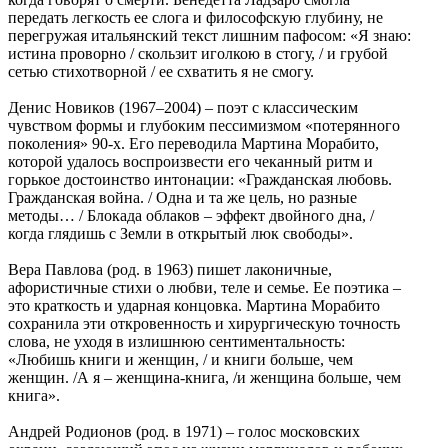
передать легкость ее слога и философскую глубину, не
перегружая итальянский текст лишним пафосом: «Я знаю:
истина проворно / скользит иголкою в стогу, / и грубой
сетью стихотворной / ее схватить я не смогу.
Денис Новиков (1967‒2004) ‒ поэт с классическим
чувством формы и глубоким пессимизмом «потерянного
поколения» 90-х. Его переводила Мартина Морабито,
которой удалось воспроизвести его чеканный ритм и
горькое достоинство интонации: «Гражданская любовь.
Гражданская война. / Одна и та же цель, но разные
методы… / Блокада облаков ‒ эффект двойного дна, /
когда глядишь с Земли в открытый люк свободы».
Вера Павлова (род. в 1963) пишет лаконичные,
афористичные стихи о любви, теле и семье. Ее поэтика ‒
это краткость и ударная концовка. Мартина Морабито
сохранила эти откровенность и хирургическую точность
слова, не уходя в излишнюю сентиментальность:
«Любишь книги и женщин, / и книги больше, чем
женщин. /А я ‒ женщина-книга, /и женщина больше, чем
книга».
Андрей Родионов (род. в 1971) ‒ голос московских