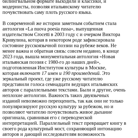
билингвальном формате выходили и классики, и
модернисты, позволяя итальянскому читателю
почувствовать саму плоть русского языка.
В современной же истории заметным событием стала
антология «La nuova poesia russa», выпущенная
издательством Crocetti в 2003 году с и очерком Виктора
Кривулина, которая в некотором роде зафиксировала
состояние русскоязычной поэзии на рубеже веков. Не
менее важна и обратная связь: совсем недавно, в конце
2023 года, вышла монументальная антология «Новая
итальянская поэзия с 1980-го до наших дней»,
подготовленная Институтом культуры в Москве,
которая
включает 17 имен и 190 произведений
. Это
зеркальный проект, где уже русскому читателю
представили голоса семнадцати ведущих итальянских
авторов с параллельными текстами. Были и другие, очень
неплохие антологии. Важность таких двуязычных
изданий невозможно переоценить, так как они не только
популяризируют русскую культуру за рубежом, но и
позволяют читателю почувствовать живое дыхание
оригинала, сравнивая его с переводческой
интерпретацией. Параллельный текст превращает книгу в
своего рода культурный мост, сохраняющий интонацию
авторов и дающий исследователям возможность