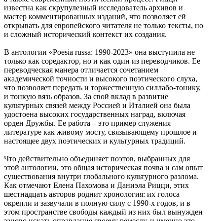
известна как скрупулезный исследователь архивов и
мастер комментированных изданий, что позволяет ей
открывать для европейского читателя не только тексты, но
и сложный исторический контекст их создания.
В антологии «Poesia russa: 1990-2023» она выступила не
только как соредактор, но и как один из переводчиков. Ее
переводческая манера отличается сочетанием
академической точности и высокого поэтического слуха,
что позволяет передать и торжественную силлабо-тонику,
и тонкую вязь образов. За свой вклад в развитие
культурных связей между Россией и Италией она была
удостоена высоких государственных наград, включая
орден Дружбы. Ее работа ‒ это пример служения
литературе как живому мосту, связывающему прошлое и
настоящее двух поэтических и культурных традиций.
Что действительно объединяет поэтов, выбранных для
этой антологии, это общая историческая почва и сам опыт
существования внутри глобального культурного разлома.
Как отмечают Елена Пахомова и Даниэла Рицци, этих
шестнадцать авторов роднит хронология: их голоса
окрепли и зазвучали в полную силу с 1990-х годов, и в
этом пространстве свободы каждый из них был вынужден
заново искать оправдание своему ремеслу, и именно это