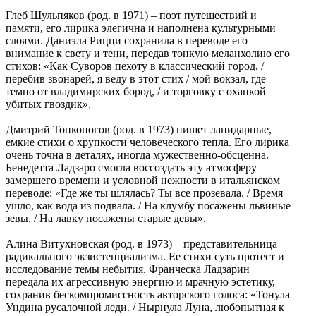
Глеб Шульпяков (род. в 1971) ‒ поэт путешествий и
памяти, его лирика элегична и наполнена культурными
слоями. Даниэла Рицци сохранила в переводе его
внимание к свету и тени, передав тонкую меланхолию его
стихов: «Как Суворов пехоту в классический город, /
перебив звонарей, я веду в этот стих / мой вокзал, где
темно от владимирских бород, / и торговку с охапкой
убитых гвоздик».
Дмитрий Тонконогов (род. в 1973) пишет лапидарные,
емкие стихи о хрупкости человеческого тепла. Его лирика
очень точна в деталях, иногда мужественно-обсценна.
Бенедетта Ладзаро смогла воссоздать эту атмосферу
замершего времени и условной нежности в итальянском
переводе: «Где же ты шлялась? Ты всe прозевала. / Время
ушло, как вода из подвала. / На клумбу посажены львиные
зевы. / На лавку посажены старые девы».
Алина Витухновская (род. в 1973) ‒ представительница
радикального экзистенциализма. Ее стихи суть протест и
исследование темы небытия. Франческа Ладзарин
передала их агрессивную энергию и мрачную эстетику,
сохранив бескомпромиссность авторского голоса: «Тонула
Ундина русалочной леди. / Нырнула Луна, любопытная к