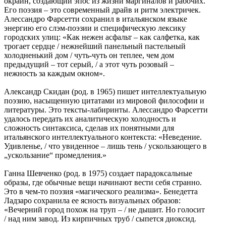
окраин, создающий эпос из жизни маргиналов и рабочих.
Его поэзия ‒ это современный драйв и ритм электричек.
Алессандро Фарсетти сохранил в итальянском языке
энергию его слэм-поэзии и специфическую лексику
городских улиц: «Как нежен асфальт ‒ как салфетка, как
трогает сердце / нежнейший панельный пастельный
холодненький дом / чуть-чуть он теплее, чем дом
предыдущий ‒ тот серый, / а этот чуть розовый ‒
нежность за каждым окном».
Александр Скидан (род. в 1965) пишет интеллектуальную
поэзию, насыщенную цитатами из мировой философии и
литературы. Это тексты-лабиринты. Алессандро Фарсетти
удалось передать их аналитическую холодность и
сложность синтаксиса, сделав их понятными для
итальянского интеллектуального контекста: «Неведение.
Удивленье, / что увиденное ‒ лишь тень / ускользающего в
„ускользание“ промедления.»
Ганна Шевченко (род. в 1975) создает парадоксальные
образы, где обычные вещи начинают вести себя странно.
Это в чем-то поэзия «магического реализма». Бенедетта
Ладзаро сохранила ее ясность визуальных образов:
«Вечерний город похож на труп ‒ / не дышит. Но голосит
/ над ним завод. Из кирпичных труб / сыпется диоксид.