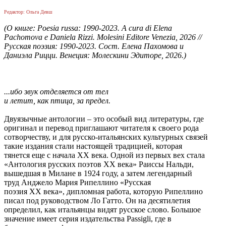
Редактор: Ольга Девш
(
О
книге
:
Poesia russa: 1990-2023. A cura di Elena
Pachomova e Daniela Rizzi. Molesini
Editore
Venezia
, 2026 //
Русская поэзия: 1990-2023. Сост. Елена Пахомова и
Даниэла Рицци. Венеция: Молескини Эдиторе, 2026.)
...ибо звук отделяется от тел
и летит, как птица, за предел.
Двуязычные антологии ‒ это особый вид литературы, где
оригинал и перевод приглашают читателя к своего рода
сотворчеству, и для русско-итальянских культурных связей
такие издания стали настоящей традицией, которая
тянется еще с начала XX века. Одной из первых вех стала
«Антология русских поэтов XX века» Раиссы Нальди,
вышедшая в Милане в 1924 году, а затем легендарный
труд Анджело Мария Рипеллино «Русская
поэзия XX века», дипломная работа, которую Рипеллино
писал под руководством Ло Гатто. Он на десятилетия
определил, как итальянцы видят русское слово. Большое
значение имеет серия издательства Passigli, где в