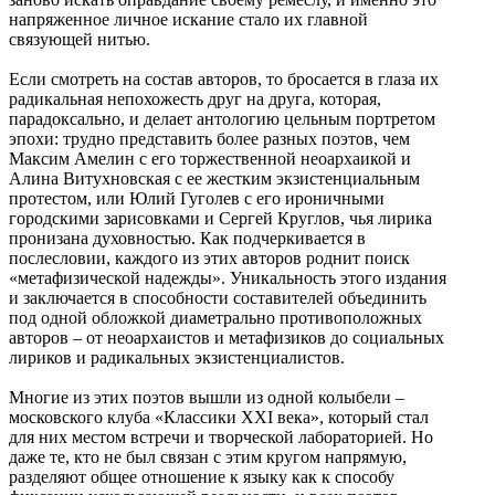
напряженное личное искание стало их главной
связующей нитью.
Если смотреть на состав авторов, то бросается в глаза их
радикальная непохожесть друг на друга, которая,
парадоксально, и делает антологию цельным портретом
эпохи: трудно представить более разных поэтов, чем
Максим Амелин с его торжественной неоархаикой и
Алина Витухновская с ее жестким экзистенциальным
протестом, или Юлий Гуголев с его ироничными
городскими зарисовками и Сергей Круглов, чья лирика
пронизана духовностью. Как подчеркивается в
послесловии, каждого из этих авторов роднит поиск
«метафизической надежды». Уникальность этого издания
и заключается в способности составителей объединить
под одной обложкой диаметрально противоположных
авторов ‒ от неоархаистов и метафизиков до социальных
лириков и радикальных экзистенциалистов.
Многие из этих поэтов вышли из одной колыбели ‒
московского клуба «Классики XXI века», который стал
для них местом встречи и творческой лабораторией. Но
даже те, кто не был связан с этим кругом напрямую,
разделяют общее отношение к языку как к способу