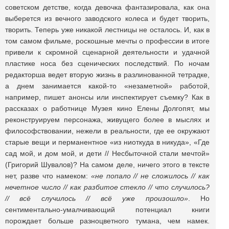
советском детстве, когда девочка фантазировала, как она
выберется из вечного заводского колеса и будет творить,
творить. Теперь уже никакой лестницы не осталось. И, как в
том самом фильме, роскошные мечты о профессии в итоге
привели к скромной сценарной деятельности и удачной
пластике носа без сценических последствий. По ночам
редакторша ведет вторую жизнь в разлинованной тетрадке,
а днем занимается какой-то «незаметной» работой,
например, пишет анонсы или инспектирует съемку? Как в
рассказах о работнице Музея кино Елены Долгопят, мы
реконструируем персонажа, живущего более в мыслях и
философствовании, нежели в реальности, где ее окружают
старые вещи и перманентное «из ниоткуда в никуда», «Где
сад мой, и дом мой, и дети // Несбыточной стали мечтой»
(Григорий Шувалов)? На самом деле, ничего этого в тексте
нет, разве что намеком:
«не попало // не сложилось // как
нечетное число // как разбитое стекло // что случилось?
// всё случилось // всё уже произошло»
. Но
сентиментально-умалчивающий потенциал книги
порождает больше разноцветного тумана, чем намек.