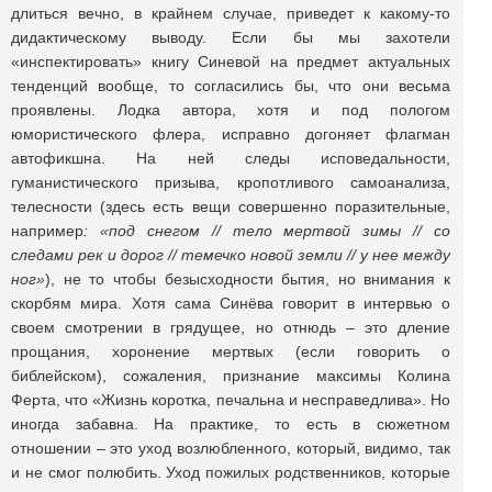
длиться вечно, в крайнем случае, приведет к какому-то
дидактическому выводу. Если бы мы захотели
«инспектировать» книгу Синевой на предмет актуальных
тенденций вообще, то согласились бы, что они весьма
проявлены. Лодка автора, хотя и под пологом
юмористического флера, исправно догоняет флагман
автофикшна. На ней следы исповедальности,
гуманистического призыва, кропотливого самоанализа,
телесности (здесь есть вещи совершенно поразительные,
например
: «под снегом // тело мертвой зимы // со
следами рек и дорог // темечко новой земли // у нее между
ног»
), не то чтобы безысходности бытия, но внимания к
скорбям мира. Хотя сама Синёва говорит в интервью о
своем смотрении в грядущее, но отнюдь – это дление
прощания, хоронение мертвых (если говорить о
библейском), сожаления, признание максимы Колина
Ферта, что «Жизнь коротка, печальна и несправедлива». Но
иногда забавна. На практике, то есть в сюжетном
отношении – это уход возлюбленного, который, видимо, так
и не смог полюбить. Уход пожилых родственников, которые