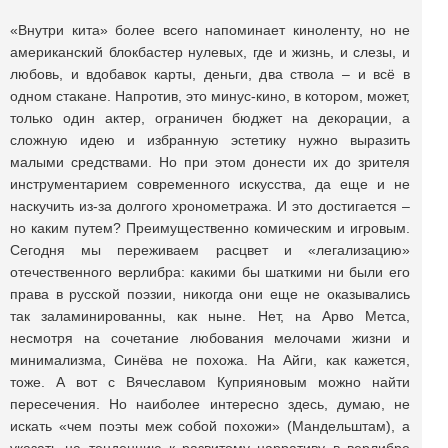
«Внутри кита» более всего напоминает киноленту, но не
американский блокбастер нулевых, где и жизнь, и слезы, и
любовь, и вдобавок карты, деньги, два ствола – и всё в
одном стакане. Напротив, это минус-кино, в котором, может,
только один актер, ограничен бюджет на декорации, а
сложную идею и избранную эстетику нужно выразить
малыми средствами. Но при этом донести их до зрителя
инструментарием современного искусства, да еще и не
наскучить из-за долгого хронометража. И это достигается –
но каким путем? Преимущественно комическим и игровым.
Сегодня мы переживаем расцвет и «легализацию»
отечественного верлибра: какими бы шаткими ни были его
права в русской поэзии, никогда они еще не оказывались
так заламинированны, как ныне. Нет, на Арво Метса,
несмотря на сочетание любования мелочами жизни и
минимализма, Синёва не похожа. На Айги, как кажется,
тоже. А вот с Вячеславом Куприяновым можно найти
пересечения. Но наиболее интересно здесь, думаю, не
искать «чем поэты меж собой похожи» (Мандельштам), а