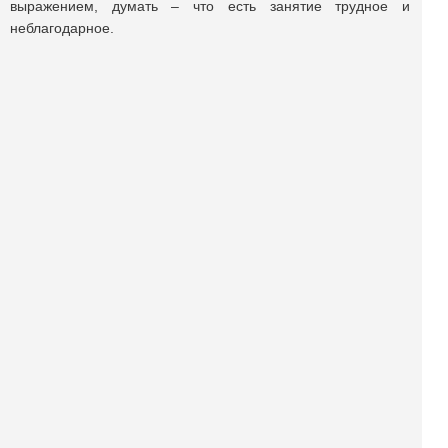
выражением, думать – что есть занятие трудное и
неблагодарное.
Поделиться публикацией:
914
Опубликовано
04 июн 2025
КОНКУРСЫ И ПРЕМИИ
АФИША