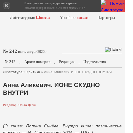
Электронный литературный журнал.
Выходит один раз в месяц. Основан в апреле 2014 г.
Школа
канал
Лиterraтурная
YouTube
Партнеры
№ 242
июль-август 2026 г.
№ 242
Архив номеров
Редакция
Издательство
.
.
.
Лиterraтура
»
Критика
» Анна Аликевич. ИОНЕ СКУДНО ВНУТРИ
Анна Аликевич. ИОНЕ СКУДНО
ВНУТРИ
Редактор: Ольга Девш
(О книге: Полина Синёва. Внутри кита: поэтические
тексты. — М.: Стеклограф, 2024. — 116 с.)