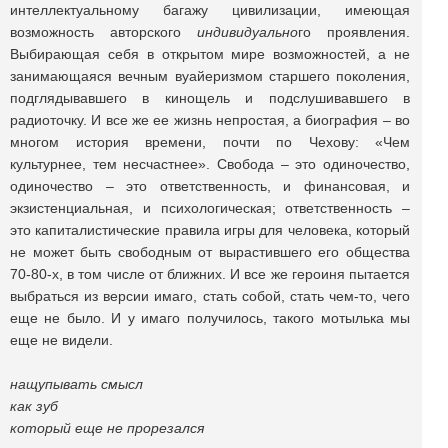
интеллектуальному багажу цивилизации, имеющая
возможность авторского
индивидуально
го проявления.
Выбирающая себя в открытом мире возможностей, а не
занимающаяся вечным вуайеризмом старшего поколения,
подглядывавшего в кинощель и подслушивавшего в
радиоточку. И все же ее жизнь непростая, а биография – во
многом история времени, почти по Чехову: «Чем
культурнее, тем несчастнее». Свобода – это одиночество,
одиночество – это ответственность, и финансовая, и
экзистенциальная, и психологическая; ответственность –
это капиталистические правила игры для человека, который
не может быть свободным от вырастившего его общества
70-80-х, в том числе от ближних. И все же героиня пытается
выбраться из версии имаго, стать собой, стать чем-то, чего
еще не было. И у имаго получилось, такого мотылька мы
еще не видели.
нащупывать смысл
как зуб
который еще не прорезался