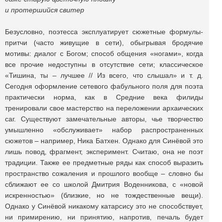
и протершийся свитер
Безусловно, поэтесса эксплуатирует сюжетные формулы-
притчи (часто живущие в сети), обыгрывая бродячие
мотивы: диалог с Богом; способ общения «ногами», когда
все прочие недоступны в отсутствие сети; классическое
«Тишина, ты – лучшее // Из всего, что слышал» и т. д.
Сегодня оформление сетевого фабульного поля для поэта
практически норма, как в Средние века филиды
тренировали свое мастерство на переложении архаических
саг. Существуют замечательные авторы, чье творчество
умышленно «обслуживает» набор распространенных
сюжетов – например, Ника Батхен. Однако для Синёвой это
лишь повод, фрагмент, эксперимент. Считаю, она не поэт
традиции. Также ее предметные ряды как способ выразить
пространство сожаления и прошлого вообще – словно бы
сближают ее со школой Дмитрия Воденникова, с «новой
искренностью» (близкие, но не тождественные вещи).
Однако у Синёвой никакому катарсису это не способствует,
ни примирению, ни принятию, напротив, печаль будет