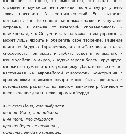
отношению к герою, то выясняется, что гигант тоже
страдает и мучается, не понимая, за что внутри у него
такой пассажир. А постницшеанский Бог пытается
объяснить, что Вселенная настолько сложно и запутанно
устроена, в отрыве от категорий справедливости и
причинности, что Он уже и сам не может этим управить, а
может лишь любить и оберегать свое творение. Решение
почти по Андрею Тарковскому, как в «Солярисе»: только
способность принимать и любить ведет к пониманию и
взаимодействию миров, и задача героев беречь друг друга,
относиться гуманно к окружающему. Достаточно сложная,
настоянная на европейской философии конструкция с
христианским призывом внутри может быть прочитала и
истолкована различно, во многом мини-театр Синёвой –
произведение для знатоков драмы абсурда.
я не тот Иона, что выбрался.
не тот Иона, что победил.
и не тот, что смирился.
просто берег не движется,
если ты никуда не плывешь,