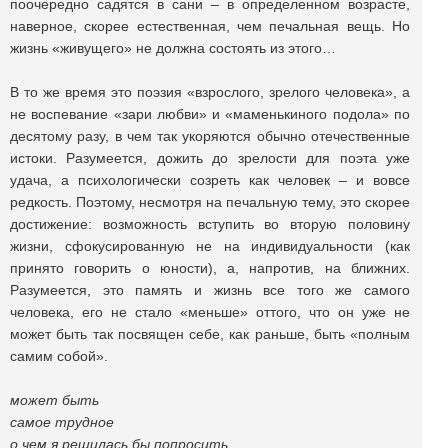
поочередно садятся в сани – в определенном возрасте,
наверное, скорее естественная, чем печальная вещь. Но
жизнь «живущего» не должна состоять из этого…
В то же время это поэзия «взрослого, зрелого человека», а
не воспевание «зари любви» и «маменькиного подола» по
десятому разу, в чем так укоряются обычно отечественные
истоки. Разумеется, дожить до зрелости для поэта уже
удача, а психологически созреть как человек – и вовсе
редкость. Поэтому, несмотря на печальную тему, это скорее
достижение: возможность вступить во вторую половину
жизни, сфокусированную не на индивидуальности (как
принято говорить о юности), а, напротив, на ближних.
Разумеется, это память и жизнь все того же самого
человека, его не стало «меньше» оттого, что он уже не
может быть так посвящен себе, как раньше, быть «полным
самим собой».
может быть
самое трудное
о чем я решилась бы попросить