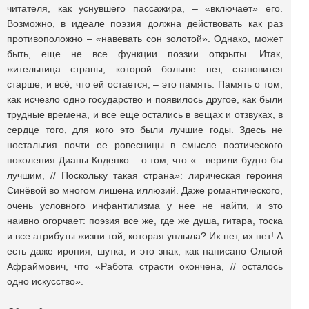
читателя, как уснувшего пассажира, – «включает» его.
Возможно, в идеале поэзия должна действовать как раз
противоположно – «навевать сон золотой». Однако, может
быть, еще не все функции поэзии открыты. Итак,
жительница страны, которой больше нет, становится
старше, и всё, что ей остается, – это память. Память о том,
как исчезло одно государство и появилось другое, как были
трудные времена, и все еще остались в вещах и отзвуках, в
сердце того, для кого это были лучшие годы. Здесь не
ностальгия почти ее ровесницы в смысле поэтического
поколения Дианы Коденко – о том, что «…верили будто бы
лучшим, // Поскольку такая страна»: лирическая героиня
Синёвой во многом лишена иллюзий. Даже романтического,
очень условного инфантилизма у нее не найти, и это
наивно огорчает: поэзия все же, где же душа, гитара, тоска
и все атрибуты жизни той, которая уплыла? Их нет, их нет! А
есть даже ирония, шутка, и это знак, как написано Ольгой
Афраймович, что «Работа страсти окончена, // осталось
одно искусство».