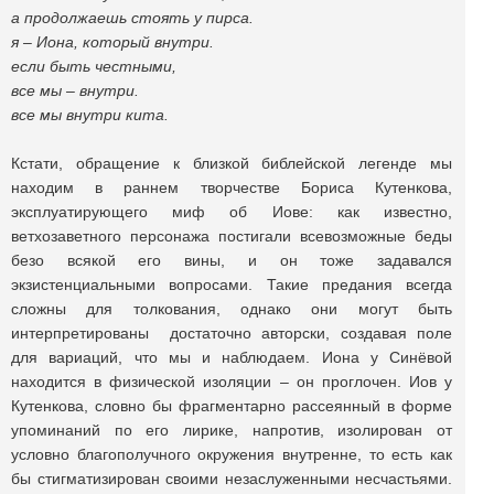
а продолжаешь стоять у пирса.
я – Иона, который внутри.
если быть честными,
все мы – внутри.
все мы внутри кита.
Кстати, обращение к близкой библейской легенде мы
находим в раннем творчестве Бориса Кутенкова,
эксплуатирующего миф об Иове: как известно,
ветхозаветного персонажа постигали всевозможные беды
безо всякой его вины, и он тоже задавался
экзистенциальными вопросами. Такие предания всегда
сложны для толкования, однако они могут быть
интерпретированы достаточно авторски, создавая поле
для вариаций, что мы и наблюдаем. Иона у Синёвой
находится в физической изоляции – он проглочен. Иов у
Кутенкова, словно бы фрагментарно рассеянный в форме
упоминаний по его лирике, напротив, изолирован от
условно благополучного окружения внутренне, то есть как
бы стигматизирован своими незаслуженными несчастьями.