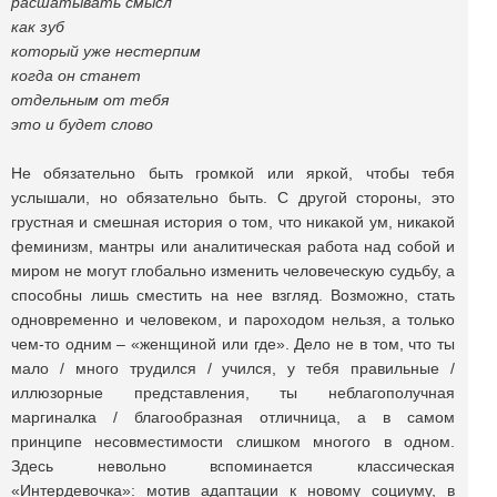
расшатывать смысл
как зуб
который уже нестерпим
когда он станет
отдельным от тебя
это и будет слово
Не обязательно быть громкой или яркой, чтобы тебя
услышали, но обязательно быть. С другой стороны, это
грустная и смешная история о том, что никакой ум, никакой
феминизм, мантры или аналитическая работа над собой и
миром не могут глобально изменить человеческую судьбу, а
способны лишь сместить на нее взгляд. Возможно, стать
одновременно и человеком, и пароходом нельзя, а только
чем-то одним – «женщиной или где». Дело не в том, что ты
мало / много трудился / учился, у тебя правильные /
иллюзорные представления, ты неблагополучная
маргиналка / благообразная отличница, а в самом
принципе несовместимости слишком многого в одном.
Здесь невольно вспоминается классическая
«Интердевочка»: мотив адаптации к новому социуму, в