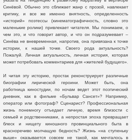
указать на тенденцию к развитому нарративу в верлибре
Синёвой. Обычно это сближает жанр с прозой, навлекает
критику, и все же именно внятность, определенность
«историй» поэтессы (кинематографичность, словно это
маленькие ролики) привлекает читателя. Мы понимаем, о
чем это, и что говорит автор, и что он подразумевает –
Синёва не вневременная, напротив, она привязана к точке
истории, к нашей точке. Своего рода актуальность?
Пожалуй. Личная актуальность, личная история, которая
может потребовать комментариев для «жителей будущего».
И читая эту историю, простак реконструирует различные
биографии лирической героини. Может быть, она
работница киностудии, по ночам ведет этот поэтический
дневник, как в фильме «Бульвар Сансет»? Например,
оператор или фотограф? Сценарист? Профессиональная
жизнь понемногу отъедает личную, время близости с
семьей и родственниками, а непростая эпоха превращает
блеск и нищету киношного провинциального быта в
красноречиво молчащую бедность? Жизнь «на ступеньку
выше» оказывается совсем не такой, как мечталось в