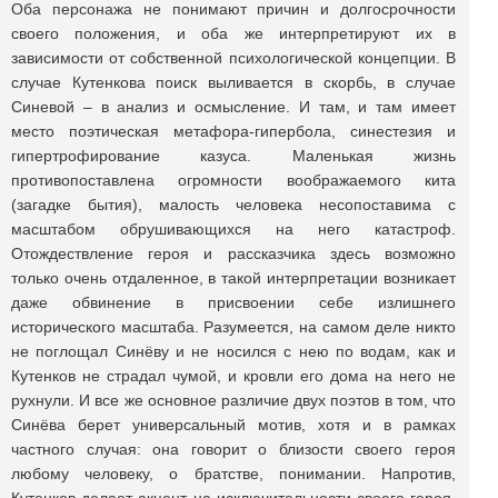
Оба персонажа не понимают причин и долгосрочности
своего положения, и оба же интерпретируют их в
зависимости от собственной психологической концепции. В
случае Кутенкова поиск выливается в скорбь, в случае
Синевой – в анализ и осмысление. И там, и там имеет
место поэтическая метафора-гипербола, синестезия и
гипертрофирование казуса. Маленькая жизнь
противопоставлена огромности воображаемого кита
(загадке бытия), малость человека несопоставима с
масштабом обрушивающихся на него катастроф.
Отождествление героя и рассказчика здесь возможно
только очень отдаленное, в такой интерпретации возникает
даже обвинение в присвоении себе излишнего
исторического масштаба. Разумеется, на самом деле никто
не поглощал Синёву и не носился с нею по водам, как и
Кутенков не страдал чумой, и кровли его дома на него не
рухнули. И все же основное различие двух поэтов в том, что
Синёва берет универсальный мотив, хотя и в рамках
частного случая: она говорит о близости своего героя
любому человеку, о братстве, понимании. Напротив,