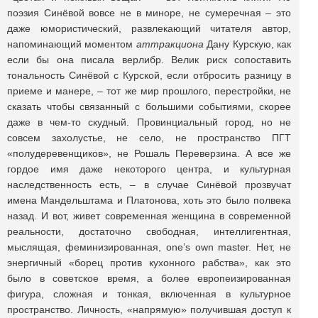
поэзия Синёвой вовсе не в миноре, не сумеречная – это
даже юмористический, развлекающий читателя автор,
напоминающий моментом
аттракциона
Дану Курскую, как
если бы она писала верлибр. Велик риск сопоставить
тональность Синёвой с Курской, если отбросить разницу в
приеме и манере, – тот же мир прошлого, перестройки, не
сказать чтобы связанный с большими событиями, скорее
даже в чем-то скудный. Провинциальный город, но не
совсем захолустье, не село, не пространство ПГТ
«полудеревенщиков», не Рошаль Переверзина. А все же
гордое имя даже некоторого центра, и культурная
наследственность есть, – в случае Синёвой прозвучат
имена Мандельштама и Платонова, хоть это было полвека
назад. И вот, живет современная женщина в современной
реальности, достаточно свободная, интеллигентная,
мыслящая, феминизированная, one’s own master. Нет, не
энергичный «борец против кухонного рабства», как это
было в советское время, а более европеизированная
фигура, сложная и тонкая, включенная в культурное
пространство. Личность, «напрямую» получившая доступ к