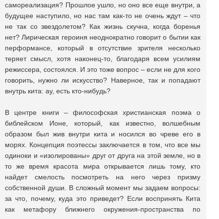
самореализация? Прошлое ушло, но оно все еще внутри, а
будущее наступило, но нас там как-то не очень ждут – что
не так со звездолетом? Как жизнь скучна, когда боренья
нет? Лирическая героиня неоднократно говорит о бытии как
перформансе, который в отсутствие зрителя несколько
теряет смысл, хотя наконец-то, благодаря всем усилиям
режиссера, состоялся. И это тоже вопрос – если не для кого
говорить, нужно ли искусство? Наверное, так и попадают
внутрь кита: ау, есть кто-нибудь?
В центре книги – философская христианская поэма о
библейском Ионе, который, как известно, волшебным
образом был жив внутри кита и носился во чреве его в
морях. Концепция поэтессы заключается в том, что все мы
одиноки и «изолированы» друг от друга на этой земле, но в
то же время красота мира открывается лишь тому, кто
найдет смелость посмотреть на него через призму
собственной души. В сложный момент мы задаем вопросы:
за что, почему, куда это приведет? Если воспринять Кита
как метафору ближнего окружения-пространства по