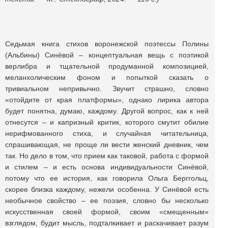
Седьмая книга стихов воронежской поэтессы Полины
(Альбины) Синёвой – концептуальная вещь с поэтикой
верлибра и тщательной продуманной композицией,
меланхолическим фоном и попыткой сказать о
тривиальном непривычно. Звучит страшно, словно
«отойдите от края платформы», однако лирика автора
будет понятна, думаю, каждому. Другой вопрос, как к ней
отнесутся – и капризный критик, которого смутит обилие
нерифмованного стиха, и случайная читательница,
спрашивающая, не проще ли вести женский дневник, чем
так. Но дело в том, что прием как таковой, работа с формой
и стилем – и есть основа индивидуальности Синёвой,
потому что ее история, как говорила Ольга Берггольц,
скорее близка каждому, нежели особенна. У Синёвой есть
необычное свойство – ее поэзия, словно бы несколько
искусственная своей формой, своим «смещенным»
взглядом, будит мысль, подталкивает и раскачивает разум