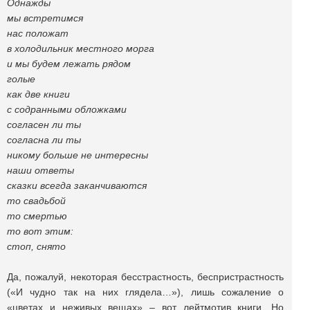
Однажды
мы встретимся
нас положат
в холодильник местного морга
и мы будем лежать рядом
голые
как две книги
с содранными обложками
согласен ли ты
согласна ли ты
никому больше не интересны
наши ответы
сказки всегда заканчиваются
то свадьбой
то смертью
то вот этим:
стоп, снято
Да, пожалуй, некоторая бесстрастность, беспристрастность
(«И чудно так на них глядела…»), лишь сожаление о
«цветах и неживых вещах» – вот лейтмотив книги. Но