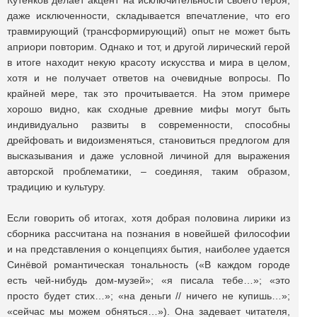
Кутенков делает акцент на исключительности своего героя,
даже исключенности, складывается впечатление, что его
травмирующий (трансформирующий) опыт не может быть
априори повторим. Однако и тот, и другой лирический герой
в итоге находит некую красоту искусства и мира в целом,
хотя и не получает ответов на очевидные вопросы. По
крайней мере, так это прочитывается. На этом примере
хорошо видно, как сходные древние мифы могут быть
индивидуально развиты в современности, способны
дрейфовать и видоизменяться, становиться предлогом для
высказывания и даже условной личиной для выражения
авторской проблематики, – соединяя, таким образом,
традицию и культуру.
Если говорить об итогах, хотя добрая половина лирики из
сборника рассчитана на познания в новейшей философии
и на представления о концепциях бытия, наиболее удается
Синёвой романтическая тональность («В каждом городе
есть чей-нибудь дом-музей»; «я писала тебе…»; «это
просто будет стих…»; «на деньги // ничего не купишь…»;
«сейчас мы можем обняться…»). Она задевает читателя,