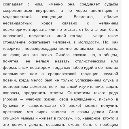
совпадает с ним, именно она соединяет судьбы
современников внутренне, а не через апелляцию к
модернистской концепции. Возможно, обилие
нестандартных ходов связано с желанием
поэкспериментировать или не отстать от бега эпохи, быть
непохожей, представить иной взгляд – чаще такое
стремление охватывает человека в молодости. Но, как
говорится, первопроходцем можно оставаться всю жизнь,
не факт, что это плохо. Синёва сложна, но, в общем,
понятна, ее нельзя назвать стилистическим или
формальным новатором, тогда как набор идей в ее текстах
напоминает нам о средневековой традиции научной
поэзии, когда мелос был не только услаждением слуха и
повторением сюжетов, но и попыткой изучить мир, задать
вопросы, предложить ответы. Синкретизм такого рода
(поэзия – учебник жизни, свод наблюдений, письмо в
бутылке и свидетельство об эпохе) может получить
претензии, что лирик занялся не своим делом. Стал
слишком умным и «живет в голову». Но, наверное, кто-то и
это должен делать, осваивать океан, быть с необщим