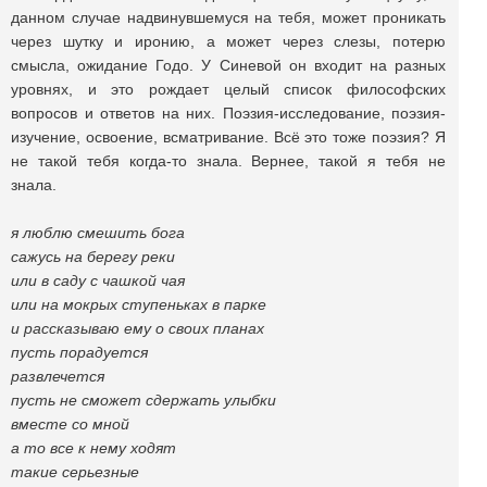
данном случае надвинувшемуся на тебя, может проникать
через шутку и иронию, а может через слезы, потерю
смысла, ожидание Годо. У Синевой он входит на разных
уровнях, и это рождает целый список философских
вопросов и ответов на них. Поэзия-исследование, поэзия-
изучение, освоение, всматривание. Всё это тоже поэзия? Я
не такой тебя когда-то знала. Вернее, такой я тебя не
знала.
я люблю смешить бога
сажусь на берегу реки
или в саду с чашкой чая
или на мокрых ступеньках в парке
и рассказываю ему о своих планах
пусть порадуется
развлечется
пусть не сможет сдержать улыбки
вместе со мной
а то все к нему ходят
такие серьезные