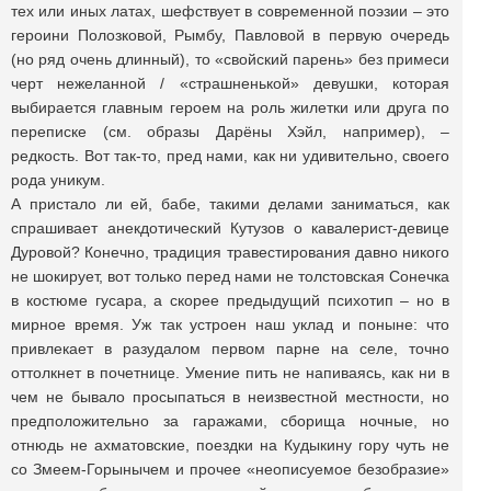
тех или иных латах, шефствует в современной поэзии – это
героини Полозковой, Рымбу, Павловой в первую очередь
(но ряд очень длинный), то «свойский парень» без примеси
черт нежеланной / «страшненькой» девушки, которая
выбирается главным героем на роль жилетки или друга по
переписке (см. образы Дарёны Хэйл, например), –
редкость. Вот так-то, пред нами, как ни удивительно, своего
рода уникум.
А пристало ли ей, бабе, такими делами заниматься, как
спрашивает анекдотический Кутузов о кавалерист-девице
Дуровой? Конечно, традиция травестирования давно никого
не шокирует, вот только перед нами не толстовская Сонечка
в костюме гусара, а скорее предыдущий психотип – но в
мирное время. Уж так устроен наш уклад и поныне: что
привлекает в разудалом первом парне на селе, точно
оттолкнет в почетнице. Умение пить не напиваясь, как ни в
чем не бывало просыпаться в неизвестной местности, но
предположительно за гаражами, сборища ночные, но
отнюдь не ахматовские, поездки на Кудыкину гору чуть не
со Змеем-Горынычем и прочее «неописуемое безобразие»