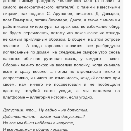
дотоле никому гражданку Челябинска 00-х (а значит, и
самого демократического читателя) с такими известными
лицами, как педагог С. Арутюнов, писатель Д. Давыдов,
поэт Памурзин, летчик Экзюпери, Данте, а также с многими
работниками литературы, которых мы, во избежание обид,
не будем перечислять, потому что показывают их отнюдь
не самым приглядным образом. В общем, на этом острове
зеленом… А когда карнавал кончится, все разбредутся
исплясанные по домам, на следующее хмурое утро снова
начнется обычная рутинная жизнь, у каждого – своя.
Сборник чем-то похож на веселую попойку, когда сначала
всем и сразу весело, а потом по отдельности плохо и
депрессивно, и ничего не изменилось, каждый остался при
своем, нам ничего не посоветовали и не пообещали
вдогонку, голубой вагон уходит, а мы остаемся на
платформе – аллегория истории, если угодно.
Допустим, что… Ну ладно – не допустим.
Действительно – зачем нам допускать?
Но все мы были найдены в капусте,
И все ложимся в общую кровать.