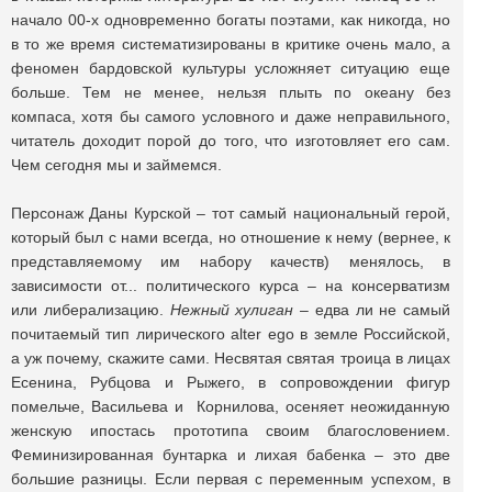
начало 00-х одновременно богаты поэтами, как никогда, но
в то же время систематизированы в критике очень мало, а
феномен бардовской культуры усложняет ситуацию еще
больше. Тем не менее, нельзя плыть по океану без
компаса, хотя бы самого условного и даже неправильного,
читатель доходит порой до того, что изготовляет его сам.
Чем сегодня мы и займемся.
Персонаж Даны Курской – тот самый национальный герой,
который был с нами всегда, но отношение к нему (вернее, к
представляемому им набору качеств) менялось, в
зависимости от... политического курса – на консерватизм
или либерализацию.
Нежный хулиган
– едва ли не самый
почитаемый тип лирического alter ego в земле Российской,
а уж почему, скажите сами. Несвятая святая троица в лицах
Есенина, Рубцова и Рыжего, в сопровождении фигур
помельче, Васильева и Корнилова, осеняет неожиданную
женскую ипостась прототипа своим благословением.
Феминизированная бунтарка и лихая бабенка – это две
большие разницы. Если первая с переменным успехом, в