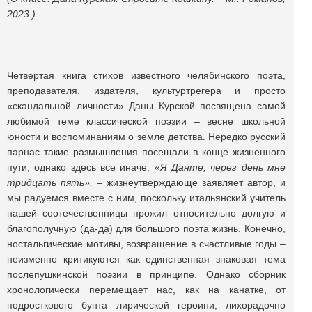
2023.)
Четвертая книга стихов известного челябинского поэта,
преподавателя, издателя, культуртрегера и просто
«скандальной личности» Даны Курской посвящена самой
любимой теме классической поэзии – весне школьной
юности и воспоминаниям о земле детства. Нередко русский
парнас такие размышления посещали в конце жизненного
пути, однако здесь все иначе. «
Я Данте, через день мне
тридцать пять»,
– жизнеутверждающе заявляет автор, и
мы радуемся вместе с ним, поскольку итальянский учитель
нашей соотечественницы прожил относительно долгую и
благополучную (да-да) для большого поэта жизнь. Конечно,
ностальгические мотивы, возвращение в счастливые годы –
неизменно критикуются как единственная знаковая тема
послепушкинской поэзии в принципе. Однако сборник
хронологически перемещает нас, как на канатке, от
подросткового бунта лирической героини, лихорадочно