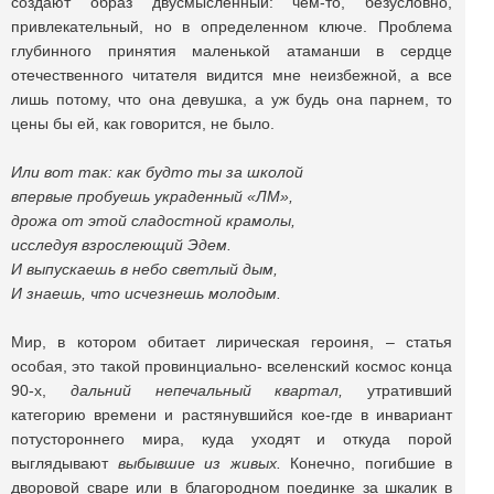
создают образ двусмысленный: чем-то, безусловно,
привлекательный, но в определенном ключе. Проблема
глубинного принятия маленькой атаманши в сердце
отечественного читателя видится мне неизбежной, а все
лишь потому, что она девушка, а уж будь она парнем, то
цены бы ей, как говорится, не было.
Или вот так: как будто ты за школой
впервые пробуешь украденный «ЛМ»,
дрожа от этой сладостной крамолы,
исследуя взрослеющий Эдем.
И выпускаешь в небо светлый дым,
И знаешь, что исчезнешь молодым.
Мир, в котором обитает лирическая героиня, – статья
особая, это такой провинциально- вселенский космос конца
90-х,
дальний непечальный квартал,
утративший
категорию времени и растянувшийся кое-где в инвариант
потустороннего мира, куда уходят и откуда порой
выглядывают
выбывшие из живых.
Конечно, погибшие в
дворовой сваре или в благородном поединке за шкалик в