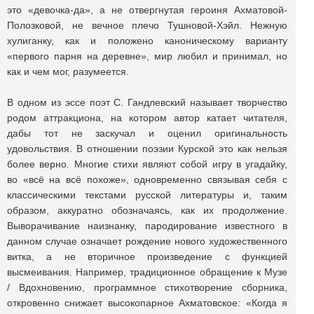
это «девочка-да», а не отвергнутая героиня Ахматовой-
Полозковой, не вечное плечо Тушновой-Хэйл. Нежную
хулиганку, как и положено каноническому варианту
«первого парня на деревне», мир любил и принимал, но
как и чем мог, разумеется.
В одном из эссе поэт С. Гандлевский называет творчество
родом аттракциона, на котором автор катает читателя,
дабы тот не заскучал и оценил оригинальность
удовольствия. В отношении поэзии Курской это как нельзя
более верно. Многие стихи являют собой игру в угадайку,
во «всё на всё похоже», одновременно связывая себя с
классическими текстами русской литературы и, таким
образом, аккуратно обозначаясь, как их продолжение.
Выворачивание наизнанку, пародирование известного в
данном случае означает рождение нового художественного
витка, а не вторичное произведение с функцией
высмеивания. Например, традиционное обращение к Музе
/ Вдохновению, программное стихотворение сборника,
откровенно снижает высокопарное Ахматовское: «Когда я