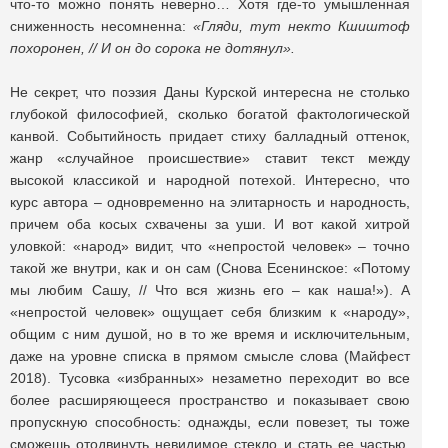
что-то можно понять неверно… Хотя где-то умышленная
сниженность несомненна:
«Гляди, тут некто Кшиштоф
похоронен, // И он до сорока не дотянул».
Не секрет, что поэзия Даны Курской интересна не столько
глубокой философией, сколько богатой фактологической
канвой. Событийность придает стиху балладный оттенок,
жанр «случайное происшествие» ставит текст между
высокой классикой и народной потехой. Интересно, что
курс автора – одновременно на элитарность и народность,
причем оба косых схвачены за уши. И вот какой хитрой
уловкой: «народ» видит, что «непростой человек» – точно
такой же внутри, как и он сам (Снова Есенинское: «Потому
мы любим Сашу, // Что вся жизнь его – как наша!»). А
«непростой человек» ощущает себя близким к «народу»,
общим с ним душой, но в то же время и исключительным,
даже на уровне списка в прямом смысле слова (Майфест
2018). Тусовка «избранных» незаметно переходит во все
более расширяющееся пространство и показывает свою
пропускную способность: однажды, если повезет, ты тоже
сможешь отодвинуть невидимое стекло и стать ее частью,