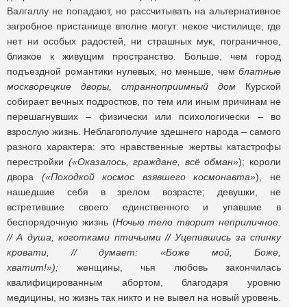
Валгаллу не попадают, но рассчитывать на альтернативное
загробное пристанище вполне могут: некое чистилище, где
нет ни особых радостей, ни страшных мук, пограничное,
близкое к живущим пространство. Больше, чем город
подъездной романтики нулевых, но меньше, чем
блатные
москворецкие дворы, странноприимный дом
Курской
собирает вечных подростков, по тем или иным причинам не
перешагнувших – физически или психологически – во
взрослую жизнь. Неблагополучие здешнего народа – самого
разного характера: это нравственные жертвы катастрофы
перестройки
(«Оказалось, граждане, всё обман»
); короли
двора
(«Походкой космос взявшего космонавта»
), не
нашедшие себя в зрелом возрасте; девушки, не
встретившие своего единственного и упавшие в
беспорядочную жизнь (
Ночью тело творит неприличное.
// А душа, коготками птичьими // Уцепившись за спинку
кровати, // думает: «Боже мой, Боже,
хватит!»);
женщины, чья любовь закончилась
квалифицированным абортом, благодаря уровню
медицины, но жизнь так никто и не вывел на новый уровень.