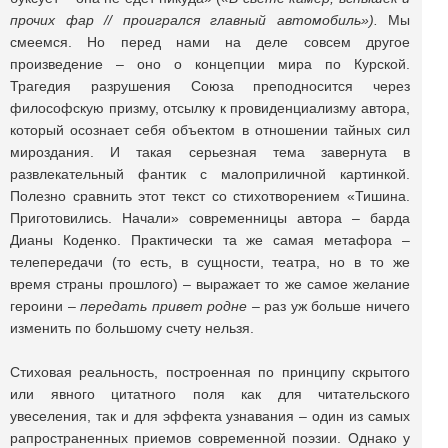
прочих фар // проигрался главный автомобиль»).
Мы
смеемся. Но перед нами на деле совсем другое
произведение – оно о концепции мира по Курской.
Трагедия разрушения Союза преподносится через
философскую призму, отсылку к провиденциализму автора,
который осознает себя объектом в отношении тайных сил
мироздания. И такая серьезная тема завернута в
развлекательный фантик с малоприличной картинкой.
Полезно сравнить этот текст со стихотворением «Тишина.
Приготовились. Начали» современницы автора – барда
Дианы Коденко. Практически та же самая метафора –
телепередачи (то есть, в сущности, театра, но в то же
время страны прошлого) – выражает то же самое желание
героини –
передать привет родне –
раз уж больше ничего
изменить по большому счету нельзя.
Стиховая реальность, построенная по принципу скрытого
или явного цитатного поля как для читательского
увеселения, так и для эффекта узнавания – один из самых
рапространенных приемов современной поэзии. Однако у