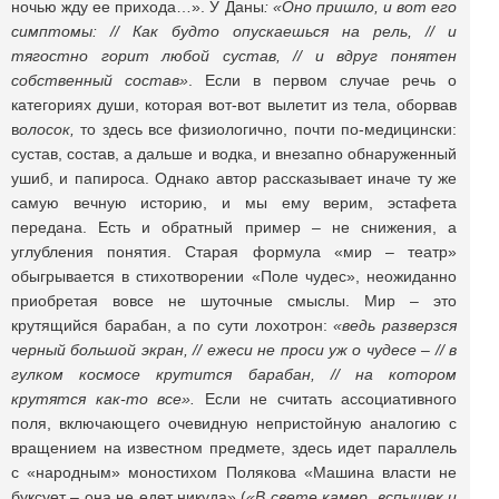
ночью жду ее прихода…». У Даны
: «Оно пришло, и вот его
симптомы: // Как будто опускаешься на рель, // и
тягостно горит любой сустав, // и вдруг понятен
собственный состав»
. Если в первом случае речь о
категориях души, которая вот-вот вылетит из тела, оборвав
в
олосок,
то здесь все физиологично, почти по-медицински:
сустав, состав, а дальше и водка, и внезапно обнаруженный
ушиб, и папироса. Однако автор рассказывает иначе ту же
самую вечную историю, и мы ему верим, эстафета
передана. Есть и обратный пример – не снижения, а
углубления понятия. Старая формула «мир – театр»
обыгрывается в стихотворении «Поле чудес», неожиданно
приобретая вовсе не шуточные смыслы. Мир – это
крутящийся барабан, а по сути лохотрон:
«ведь разверзся
черный большой экран, // ежеси не проси уж о чудесе – // в
гулком космосе крутится барабан, // на котором
крутятся как-то все».
Если не считать ассоциативного
поля, включающего очевидную непристойную аналогию с
вращением на известном предмете, здесь идет параллель
с «народным» моностихом Полякова «Машина власти не
буксует – она не едет никуда» (
«В свете камер, вспышек и