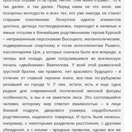
простой оправе
(«Ты прав, Антон. Они меня отравят…») и
так далее, и так далее. Перед нами не что иное, как
похороны молодости и всех тех, кто уже никогда не станет
старшим поколением. Лоскутное одеяло элементов
центона, детища постмодернизма, переходит в неявные и
явные отсылки к ближайшим родственникам героев Курской
– неприкаянным персонажам Высоцкого, меланхолическим,
подверженным спиртному и тоске интеллигентам Рыжего,
пассионариям Цоя, у которых сначала было все впереди, а
теперь всё позади, даже погрузившимся во вселенскую
печаль «двойникам» Вампилова. У всей этой развеселой
грустной братии, как правило, нет красивого будущего – в
отличие от главной героини книги, все-таки по-рубцовски
уехавшей из города Ч. У нее, кстати, есть и еще одна
редкая для современной поэтической женской фигуры
особенность, а мы и не заметили леса. Это состоявшийся
человек, которому мир ответил взаимностью – в лице
близкой подруги, дворового ухажера, сердобольного
родственника, надежного товарища. И пусть были нюансы,
например, с некоторыми разделили расстояния, с другими
убеждения, а с иными – вредные привычки, однако все же