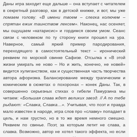
Даны игра заходит еще дальше – она вступает с читателем
в секретный разговор, как в детской книжке, и вот, мы уже
ломаем голову: «
В имени твоем – слегка колючем –
спрятан ежик таинством лексем».
Наконец, нас осеняет,
мы ощущаем «катарисис» и гордимся своим умом. Сеанс
связи с человеком по ту сторону книги прошел на ура.
Наверное, самый яркий пример пародирования,
переходящего в самостоятельный текст – иронический
реквием по морской свинке Сафизе. Отсылка к «В этой
жизни умирать не ново – Но и жить, конечно, не новей»
видится хулиганством, как и существенная часть творчества
автора афоризма. Балансирование между трагическим и
комическим в сюжетах о похоронах – конек Даны. Так, в
совершенно серьезных стихах о гибели Памурзина мы
читаем: «
Большая слава ждет великих звезд. // А по тебе
рыдают: «Славка, Славка…».
Учитывая, что поэт и правда
мало известен в народе, игра слов про «славку» попадает в
цель, и нам грустно, но в то же время немного смешно.
Реквием по свинье. Поэт, за которым летит не слава, а
славка. Возможно, автор не хотел такого эффекта, но если