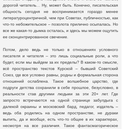
дорогой читатель… Ну, может быть. Конечно, писательская
общность сегодня не воспринимается гораздо менее
литературоцентричной, чем при Советах, публичностью, как
что-то небожительское – позолота прилично осыпалась. Но
все же какая-то дымка осталась, и здесь мы можем ощутить
ее сконцентрированное свечение.
Потом, дело ведь не только в отношениях условного
писателя и читателя – это лишь социальные роли, а что
будет, если мы выйдем за их пределы? В каком-то смысле,
всё пространство текстов Курской – бывший Советский
Союз, где все условно равны, родны и формальная сторона
отношений ослаблена. Такое волшебное царство, где
подруги детства сохранили в себе прошлое, безусловно, в
реальности став другими людьми за эти 20+ лет. Где
запросто встречаются на одной странице забулдыга с
далекой окраины и московский бард, педагог, издатель –
ведь оба родились на одном пространстве, не дураки
выпить, да и вообще, есть что-то общее в их характерах,
несмотря на все различия. Такое фантасмагорическое