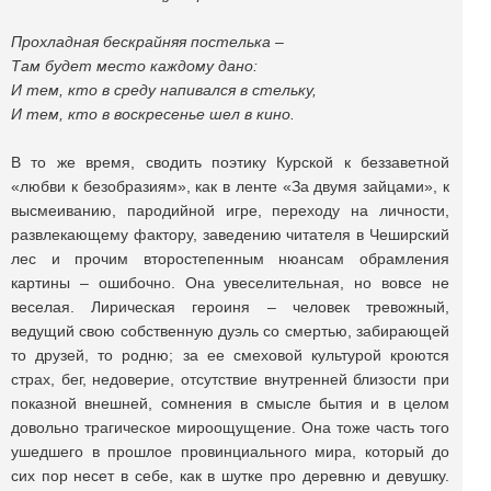
Прохладная бескрайняя постелька –
Там будет место каждому дано:
И тем, кто в среду напивался в стельку,
И тем, кто в воскресенье шел в кино.
В то же время, сводить поэтику Курской к беззаветной
«любви к безобразиям», как в ленте «За двумя зайцами», к
высмеиванию, пародийной игре, переходу на личности,
развлекающему фактору, заведению читателя в Чеширский
лес и прочим второстепенным нюансам обрамления
картины – ошибочно. Она увеселительная, но вовсе не
веселая. Лирическая героиня – человек тревожный,
ведущий свою собственную дуэль со смертью, забирающей
то друзей, то родню; за ее смеховой культурой кроются
страх, бег, недоверие, отсутствие внутренней близости при
показной внешней, сомнения в смысле бытия и в целом
довольно трагическое мироощущение. Она тоже часть того
ушедшего в прошлое провинциального мира, который до
сих пор несет в себе, как в шутке про деревню и девушку.