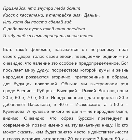
Признайся, что внутри тебя болит
Киоск с кассетами, в тетрадке имя «Данка».
Или хотя бы просто сделай вид.
С ребенком пусть твой папа посидит.
Я жду тебя в семь тридцать возле танка.
Есть такой феномен, называется он по-разному: поэт
своего двора, голос своей эпохи, певец земли родной – но
очевидно, что явление это особое и предопределенное. Бог
посылает миру дудку, посредством которой думы и жизнь
народная рождаются вторично, претворенные в образы,
для будущих поколений. Обычно мы выстраиваем ряд
вроде Есенин – Рубцов – Высоцкий – Рыжий. Вот они, наши
20-е, 60-е, 70-е, 90-е. Иногда, конечно, для порядка в 30-е
добавляют Васильева, в 40-е – Исаковского, а в 80-е –
Кузнецова. А нулевые никого не дали – не народные были,
видимо. Очевидно, что образ Курской претендует в
современной поэзии именно на эту вакантную нишу. Но кто
может сказать, кем будет занято место в действительности
в глазах историка литературы 20 лет спустя? Конец 90-х –