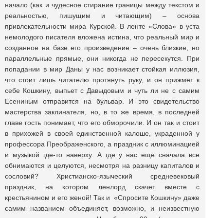
начало (как и чудесное стирание границы между текстом и
реальностью, пишущим и читающим) – основа
привлекательности мира Курской. В ленте «Слова» в уста
немолодого писателя вложена истина, что реальный мир и
созданное на базе его произведение – очень близкие, но
параллельные прямые, они никогда не пересекутся. При
попадании в мир Даны у нас возникает стойкая иллюзия,
что стоит лишь читателю протянуть руку, и он прижмет к
себе Кошкину, выпьет с Давыдовым и чуть ли не с самим
Есениным отправится на бульвар. И это свидетельство
мастерства заклинателя, но, в то же время, в последней
главе гость понимает, что его обморочили. И он так и стоит
в прихожей в своей единственной калоше, украденной у
профессора Преображенского, а праздник с иллюминацией
и музыкой где-то наверху. А где у нас еще сначала все
обнимаются и целуются, несмотря на разницу капиталов и
сословий? Христианско-языческий средневековый
праздник, на котором ленлорд скачет вместе с
крестьянином и его женой! Так и «Спросите Кошкину» даже
самим названием объединяет, возможно, и неизвестную