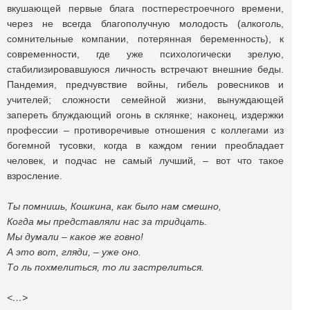
вкушающей первые блага постперестроечного времени,
через не всегда благополучную молодость (алкоголь,
сомнительные компании, потерянная беременность), к
современности, где уже психологически зрелую,
стабилизировавшуюся личность встречают внешние беды.
Пандемия, предчувствие войны, гибель ровесников и
учителей; сложности семейной жизни, вынуждающей
запереть блуждающий огонь в склянке; наконец, издержки
профессии – противоречивые отношения с коллегами из
богемной тусовки, когда в каждом гении преобладает
человек, и подчас не самый лучший, – вот что такое
взросление.
Ты помнишь, Кошкина, как было нам смешно,
Когда мы представляли нас за тридцать.
Мы думали – какое же говно!
А это вот, гляди, – уже оно.
То ль похмелиться, то ли застрелиться.
<…>