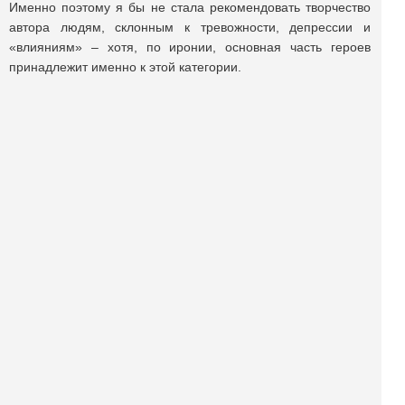
Именно поэтому я бы не стала рекомендовать творчество
автора людям, склонным к тревожности, депрессии и
«влияниям» – хотя, по иронии, основная часть героев
принадлежит именно к этой категории.
Поделиться публикацией:
1 402
Опубликовано
01 янв 2024
КОНКУРСЫ И ПРЕМИИ
АФИША