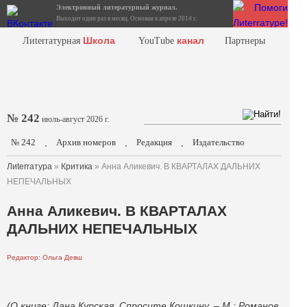
Электронный литературный журнал.
Выходит один раз в месяц. Основан в апреле 2014 г.
Школа
канал
Лиterraтурная
YouTube
Партнеры
№ 242
июль-август 2026 г.
№ 242
Архив номеров
Редакция
Издательство
.
.
.
Лиterraтура
»
Критика
» Анна Аликевич. В КВАРТАЛАХ ДАЛЬНИХ
НЕПЕЧАЛЬНЫХ
Анна Аликевич. В КВАРТАЛАХ
ДАЛЬНИХ НЕПЕЧАЛЬНЫХ
Редактор: Ольга Девш
(О книге: Дана Курская. Спросите Кошкину. – М.: Романов,