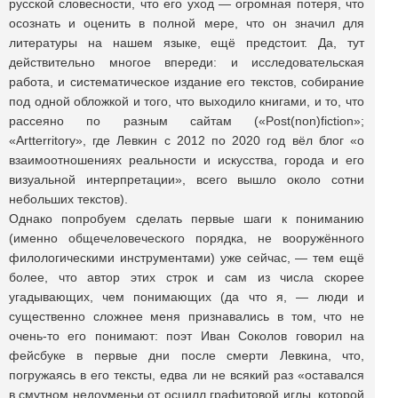
русской словесности, что его уход — огромная потеря, что
осознать и оценить в полной мере, что он значил для
литературы на нашем языке, ещё предстоит. Да, тут
действительно многое впереди: и исследовательская
работа, и систематическое издание его текстов, собирание
под одной обложкой и того, что выходило книгами, и то, что
рассеяно по разным сайтам («Post(non)fiction»;
«Artterritory», где Левкин с 2012 по 2020 год вёл блог «о
взаимоотношениях реальности и искусства, города и его
визуальной интерпретации», всего вышло около сотни
небольших текстов).
Однако попробуем сделать первые шаги к пониманию
(именно общечеловеческого порядка, не вооружённого
филологическими инструментами) уже сейчас, — тем ещё
более, что автор этих строк и сам из числа скорее
угадывающих, чем понимающих (да что я, — люди и
существенно сложнее меня признавались в том, что не
очень-то его понимают: поэт Иван Соколов говорил на
фейсбуке в первые дни после смерти Левкина, что,
погружаясь в его тексты, едва ли не всякий раз «оставался
в смутном недоуменьи от осцилл графитовой иглы, которой