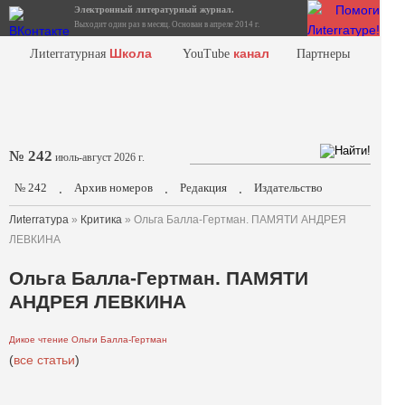
Электронный литературный журнал.
Выходит один раз в месяц. Основан в апреле 2014 г.
Школа
канал
Лиterraтурная
YouTube
Партнеры
№ 242
июль-август 2026 г.
№ 242
Архив номеров
Редакция
Издательство
.
.
.
Лиterraтура
»
Критика
» Ольга Балла-Гертман. ПАМЯТИ АНДРЕЯ
ЛЕВКИНА
Ольга Балла-Гертман. ПАМЯТИ
АНДРЕЯ ЛЕВКИНА
Дикое чтение Ольги Балла-Гертман
(
все статьи
)