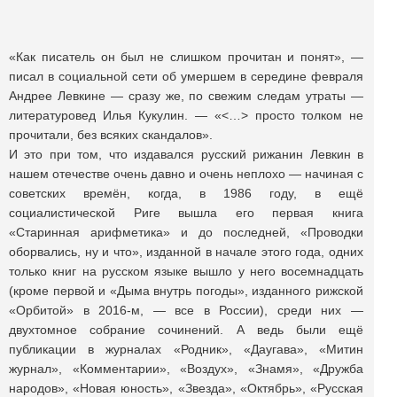
«Как писатель он был не слишком прочитан и понят», —
писал в социальной сети об умершем в середине февраля
Андрее Левкине — сразу же, по свежим следам утраты —
литературовед Илья Кукулин. — «<…> просто толком не
прочитали, без всяких скандалов».
И это при том, что издавался русский рижанин Левкин в
нашем отечестве очень давно и очень неплохо — начиная с
советских времён, когда, в 1986 году, в ещё
социалистической Риге вышла его первая книга
«Старинная арифметика» и до последней, «Проводки
оборвались, ну и что», изданной в начале этого года, одних
только книг на русском языке вышло у него восемнадцать
(кроме первой и «Дыма внутрь погоды», изданного рижской
«Орбитой» в 2016-м, — все в России), среди них —
двухтомное собрание сочинений. А ведь были ещё
публикации в журналах «Родник», «Даугава», «Митин
журнал», «Комментарии», «Воздух», «Знамя», «Дружба
народов», «Новая юность», «Звезда», «Октябрь», «Русская