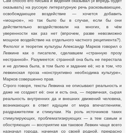
Сам способ его письма и видения оказывал (и впредь будет
оказывать) на русскую литературную речь расковывающее,
освобождающее воздействие — хочется добавить
«мощное», но так было бы в случае, если бы они
действительно воздействовали на многих, в чём
уверенности как раз нет (впрочем, разве невозможно
мощное воздействие на отдельного частного реципиента?).
Филолог и теоретик культуры Александр Марков говорил о
Левкине как о писателе, сделавшем «странную прозу
нестранной». Разумеется: странной она быть не перестала
и не должна была, в том было и задание её; но в том, что
левкинская проза «конструктивно необходима культуре»,
Марков совершенно прав.
Строго говоря, тексты Левкина не описывают реальность и
даже не создают её: они и есть она, — первичная, сырая
реальность внутренних да и внешних движений человека,
возникающих в ответ идущим от мира впечатлениям,
раздражителям и стимулам. На роль источников таких
стимулирующих, проблематизирующих — а тем самым и
обостряющих — восприятие как таковое Левкин чаще всего
назначал города, начиная со своей родной, прекрасно