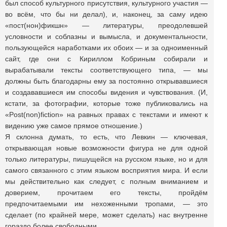
был способ культурного присутствия, культурного участия —
во всём, что бы ни делал), и, наконец, за саму идею
«пост(нон)фикшн» — литературы, преодолевшей
условности и соблазны и вымысла, и документальности,
пользующейся наработками их обоих — и за одноименный
сайт, где они с Кириллом Кобриным собирали и
вырабатывали тексты соответствующего типа, — мы
должны быть благодарны ему за постоянно открывавшиеся
и создававшиеся им способы видения и чувствования. (И,
кстати, за фотографии, которые тоже публиковались на
«Post(non)fiction» на равных правах с текстами и имеют к
видению уже самое прямое отношение.)
Я склонна думать, то есть, что Левкин — ключевая,
открывающая новые возможности фигура не для одной
только литературы, пишущейся на русском языке, но и для
самого связанного с этим языком восприятия мира. И если
мы действительно как следует, с полным вниманием и
доверием, прочитаем его тексты, пройдём
предпочитаемыми им нехоженными тропами, — это
сделает (по крайней мере, может сделать) нас внутренне
гораздо более свободными.