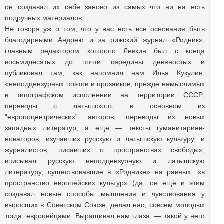
он создавал их себе заново из самых что ни на есть
подручных материалов.
Не говоря уж о том, что у нас есть все основания быть
благодарными Андрею и за рижский журнал «Родник»,
главным редактором которого Левкин был с конца
восьмидесятых до почти середины девяностых и
публиковал там, как напомнил нам Илья Кукулин,
«неподцензурных поэтов и прозаиков, прежде немыслимых
в типографском исполнении на территории СССР;
переводы с латышского, в основном из
“европоцентрических” авторов; переводы из новых
западных литератур, а еще — тексты гуманитариев-
новаторов, изучавших русскую и латышскую культуру, и
журналистов, писавших о пространствах свободы»,
вписывал русскую неподцензурную и латышскую
литературу, существовавшие в «Роднике» на равных, «в
пространство европейских культур» (да, он ещё и этим
создавал новые способы мышления и чувствования у
выросших в Советском Союзе, делал нас, совсем молодых
тогда, европейцами. Выращивал нам глаза, — такой у него