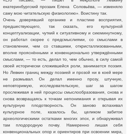
«Его письмо, — пишет в некрологе Левкину
екатеринбургский прозаик Елена Соловьёва, — изменяло
саму мою читательскую физиологию». Воистину так.
Очень доверявший органике и пластике восприятия,
предшествующего, так сказать, его культурной
концептуализации, чуткий к ситуативному и сиюминутному,
он работал скорее с предсмыслиями, со смыслами в
становлении, чем со ставшими, откристаллизованными,
вполне прояснёнными и конвенционально утверждёнными
смыслами, — то есть, делал то, чем обычно, в силу самой
своей исторически сложившейся роли, занимается поэзия.
Но Левкин границ между поэзией и прозой ни в коей мере
не размывал. Он делал именно прозу, штучную,
неповторимую, исследовательскую, шаг за шагом
прослеживая в ней процессы смыслообразования, снова и
снова возвращаясь к точкам непонимания и открывая их
культурную плодотворность. Он заново вспахивал
культурное поле, казалось бы, целиком забитое
археологическими остатками многих эпох, и обнаруживал
там плодородную почву. Намеренно лишая себя
конвенциональных опор и ориентиров при освоении мира,