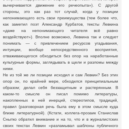
вычерчивается движение его речеопыта»). С другой
стороны, это как раз тот случай, когда у позиции
непонимающего есть свои преимущества (тем более что,
как заметил поэт Александр Курбатов, тексты Левкина
«даже на непонимающего читателя всё равно
воздействуют»). Вполне возможно, Левкина так и следует
понимать — с привлечением ресурсов угадывания,
интуиции, вообще непосредственного восприятия,
отваживающегося обходиться без опор на наработанные
культурные формы, заглядывать в щели и разломы между
ними.
Не из той же ли позиции исходил и сам Левкин? Без этих
опор он, по крайней мере, обходился принципиальным
образом; делал себя беззащитным и растерянным. В
каком-то смысле он писал помимо литературы,
накопленных в ней инерций, стереотипов, традиций,
правил (разговорная речь была ему в этом смысле куда
ближе литературной). (Кстати, коллега-прозаик Станислав
Снытко обратил внимание и на то, что и в журналистских
своих текстах Левкин «разламывал шаблоны публичного