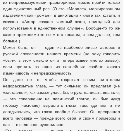
их непредсказуемыми траекториями, можно пройти только
один-единственный раз. (О его «Марпле», маркированном
издателями как «роман», в аннотации к книге так, кстати, и
сказано: «Автор создает частный жанр, пригодный для
использования в единственном случае». Вообще-то то же
самое применимо ко всем его текстам, и чем дальше, тем
больше.)
Может быть, он — один из наиболее живых авторов в
русской словесности нашего времени (не хочу говорить
«был», в этом смысле он и теперь живее многих живых),
если принять за одно из важнейших свойств живого
изменчивость и непредсказуемость.
Он даже не то чтобы открывал своим читателям
недораскрытые глаза, — тут сильнее: он предлагал (не
«заставлял», как замахнулась было рука написать вначале,
— это совершенно не левкинский глагол, он был чужд
любому насилию) вырастить глаза там, где мы и не
догадывались, что глаза вообще бывают. Он превращал
всего человека — прежде всего себя, а своим примером и
нас — в сплошное чувствилище.