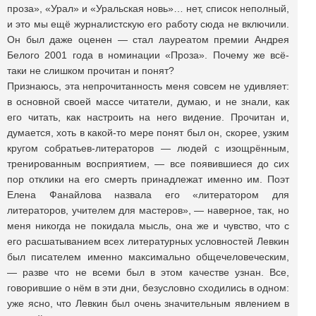
проза», «Урал» и «Уральская новь»… нет, список неполный,
и это мы ещё журналистскую его работу сюда не включили.
Он был даже оценен — стал лауреатом премии Андрея
Белого 2001 года в номинации «Проза». Почему же всё-
таки не слишком прочитан и понят?
Признаюсь, эта непрочитанность меня совсем не удивляет:
в основной своей массе читатели, думаю, и не знали, как
его читать, как настроить на него видение. Прочитан и,
думается, хоть в какой-то мере понят был он, скорее, узким
кругом собратьев-литераторов — людей с изощрённым,
тренированным восприятием, — все появившиеся до сих
пор отклики на его смерть принадлежат именно им. Поэт
Елена Фанайлова назвала его «литератором для
литераторов, учителем для мастеров», — наверное, так, но
меня никогда не покидала мысль, она же и чувство, что с
его расшатыванием всех литературных условностей Левкин
был писателем именно максимально общечеловеческим,
— разве что не всеми был в этом качестве узнан. Все,
говорившие о нём в эти дни, безусловно сходились в одном:
уже ясно, что Левкин был очень значительным явлением в