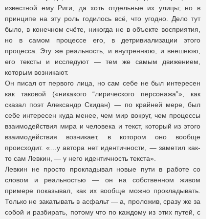
известной ему Риги, да хоть отдельные их улицы; но в
принципе на эту роль годилось всё, что угодно. Дело тут
было, в конечном счёте, никогда не в объекте восприятия,
но в самом процессе его, в детривиализации этого
процесса. Эту же реальность, и внутреннюю, и внешнюю,
его тексты и исследуют — тем же самым движением,
которым возникают.
Он писал от первого лица, но сам себе не был интересен
как таковой («никакого “лирического персонажа”», как
сказал поэт Александр Скидан) — по крайней мере, был
себе интересен куда менее, чем мир вокруг, чем процессы
взаимодействия мира и человека и текст, который из этого
взаимодействия возникает, в котором оно вообще
происходит. «…у автора нет идентичности, — заметил как-
то сам Левкин, — у него идентичность текста».
Левкин не просто прокладывал новые пути в работе со
словом и реальностью — он на собственном живом
примере показывал, как их вообще можно прокладывать.
Только не закатывать в асфальт — а, проложив, сразу же за
собой и разбирать, потому что по каждому из этих путей, с