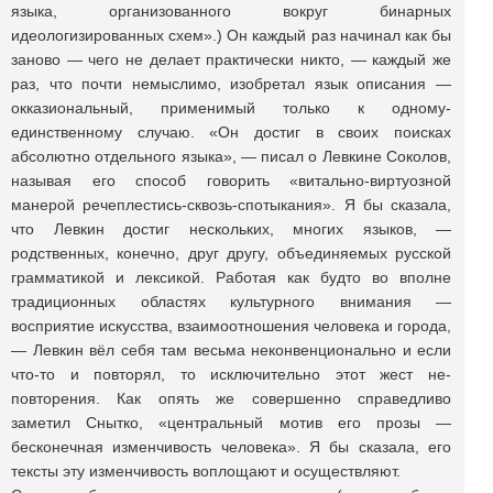
языка, организованного вокруг бинарных
идеологизированных схем».) Он каждый раз начинал как бы
заново — чего не делает практически никто, — каждый же
раз, что почти немыслимо, изобретал язык описания —
окказиональный, применимый только к одному-
единственному случаю. «Он достиг в своих поисках
абсолютно отдельного языка», — писал о Левкине Соколов,
называя его способ говорить «витально-виртуозной
манерой речеплестись-сквозь-спотыкания». Я бы сказала,
что Левкин достиг нескольких, многих языков, —
родственных, конечно, друг другу, объединяемых русской
грамматикой и лексикой. Работая как будто во вполне
традиционных областях культурного внимания —
восприятие искусства, взаимоотношения человека и города,
— Левкин вёл себя там весьма неконвенционально и если
что-то и повторял, то исключительно этот жест не-
повторения. Как опять же совершенно справедливо
заметил Снытко, «центральный мотив его прозы —
бесконечная изменчивость человека». Я бы сказала, его
тексты эту изменчивость воплощают и осуществляют.