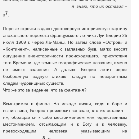
я знаю, кто их оставил –
7
я
.
Первые строчки задают достоверную историческую картину
эпохального перелета французского летчика Луи Блерио 25
июля 1909 г. через Ла-Манш. Но затем слова «Остров» и
«Континент», написанные с заглавных букв, мягко вносят
ощущение внеисторичности происходящего, присутствия
того Времени, где земные географические названия, имена
не имеют значения. А дальше Блерио летит через
безбрежную водную стихию, следуя по невероятным
следам чудовищных существ.
Что же это за видение, что за фантазия?
Всмотримся в финал. На исходе жизни, сидя в баре и
выпив вина, Блерио произносит «я знаю, кто их оставил –
я», обращается к себе местоимением «я», единственным
местоимением, отсылающим и к Богу и к человеку,
превосходящим человека, указывающим на
8