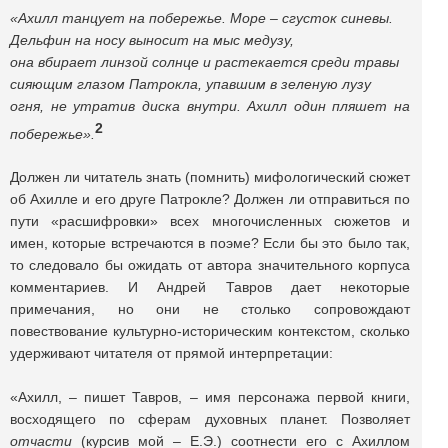
«Ахилл танцует на побережье. Море – сгусток синевы.
Дельфин на носу выносит на мыс медузу,
она вбирает линзой солнце и растекается среди травы
сияющим глазом Патрокла, упавшим в зеленую лузу
огня, не утратив диска внутри. Ахилл один пляшет на
2
побережье».
Должен ли читатель знать (помнить) мифологический сюжет
об Ахилле и его друге Патрокле? Должен ли отправиться по
пути «расшифровки» всех многочисленных сюжетов и
имен, которые встречаются в поэме? Если бы это было так,
то следовало бы ожидать от автора значительного корпуса
комментариев. И Андрей Тавров дает некоторые
примечания, но они не столько сопровождают
повествование культурно-историческим контекстом, сколько
удерживают читателя от прямой интерпретации:
«Ахилл, – пишет Тавров, – имя персонажа первой книги,
восходящего по сферам духовных планет. Позволяет
отчасти
(курсив мой – Е.Э.) соотнести его с Ахиллом