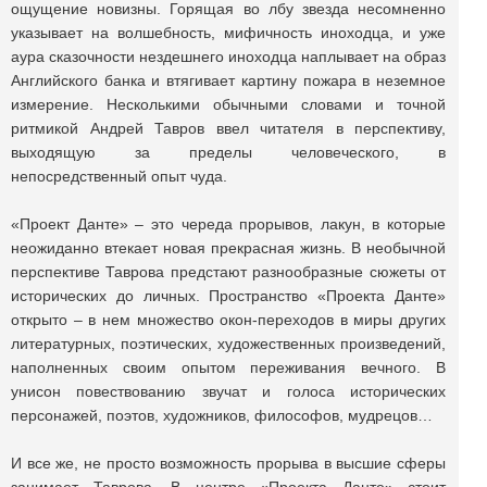
ощущение новизны. Горящая во лбу звезда несомненно
указывает на волшебность, мифичность иноходца, и уже
аура сказочности нездешнего иноходца наплывает на образ
Английского банка и втягивает картину пожара в неземное
измерение. Несколькими обычными словами и точной
ритмикой Андрей Тавров ввел читателя в перспективу,
выходящую за пределы человеческого, в
непосредственный опыт чуда.
«Проект Данте» – это череда прорывов, лакун, в которые
неожиданно втекает новая прекрасная жизнь. В необычной
перспективе Таврова предстают разнообразные сюжеты от
исторических до личных. Пространство «Проекта Данте»
открыто – в нем множество окон-переходов в миры других
литературных, поэтических, художественных произведений,
наполненных своим опытом переживания вечного. В
унисон повествованию звучат и голоса исторических
персонажей, поэтов, художников, философов, мудрецов…
И все же, не просто возможность прорыва в высшие сферы