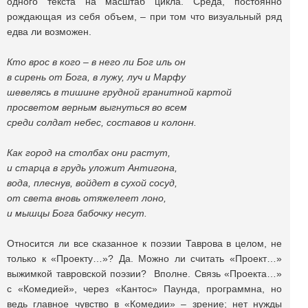
одного текста на масштаб цикла. Среда, постоянно
рождающая из себя объем, – при том что визуальный ряд
едва ли возможен.
Кто врос в кого – в него ли Бог иль он
в сирень от Бога, в лужу, луч и Марфу
шевелясь в тишине грудной гранитной картой
просветом верным выгнуться во всем
среди солдат небес, составов и колонн.
Как город на столбах они растут,
и старца в грудь уложит Антигона,
вода, плеснув, войдет в сухой сосуд,
от света вновь отяжелеет лоно,
и мышцы Бога бабочку несут.
Относится ли все сказанное к поэзии Таврова в целом, не
только к «Проекту…»? Да. Можно ли считать «Проект…»
выжимкой тавровской поэзии? Вполне. Связь «Проекта…»
с «Комедией», через «Кантос» Паунда, программна, но
ведь главное чувство в «Комедии» – зрение; нет нужды