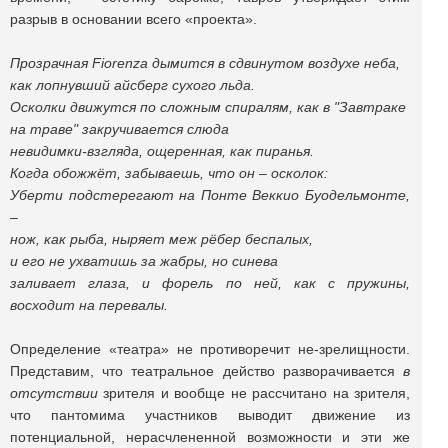
разрыв в основании всего «проекта».
Прозрачная Fiorenza дымится в сдвинутом воздухе неба,
как лопнувший айсберг сухого льда.
Осколки движутся по сложным спиралям, как в "Завтраке
на траве" закручивается слюда
невидимки-взгляда, ощеренная, как пиранья.
Когда обожжёт, забываешь, что он – осколок:
Уберти подстерегают на Понте Веккио Буодельмонте,
–
нож, как рыба, ныряет меж рёбер беспалых,
и его не ухватишь за жабры, но синева
заливает глаза, и форель по ней, как с пружины,
восходит на перевалы.
Определение «театра» не противоречит не-зрелищности.
Представим, что театральное действо разворачивается
в
отсутствии
зрителя и вообще не рассчитано на зрителя,
что пантомима участников выводит движение из
потенциальной, нерасчлененной возможности и эти же