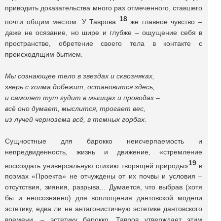
приводить доказательства много раз отмеченного, ставшего
18
почти общим местом. У Таврова
же главное чувство –
даже не осязание, но шире и глубже – ощущение себя в
пространстве, обретение своего тела в контакте с
происходящим бытием.
Мы сознающее тело в звездах и сквозняках,
зверь с холма добежит, остановится здесь,
и самолет тут гудит в мышцах и проводах –
всё оно думает, мыслится, трогает вес,
из лучей чернозема всё, в темных горбах.
Сущностные для барокко неисчерпаемость и
непредвиденность, жизнь и движение, «стремление
19
воссоздать универсальную стихию творящей природы»
в
поэмах «Проекта» не отчуждены от их почвы и условия –
отсутствия, зияния, разрыва... Думается, что выбрав (хотя
бы и неосознанно) для воплощения дантовской модели
эстетику, едва ли не антагонистичную эстетике дантовского
времени, – эстетику барокко, Тавров утверждает этим