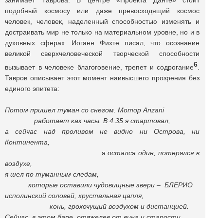
занимает Таврова. В центре «Проекта Данте» стоит
подобный космосу или даже превосходящий космос
человек, человек, наделенный способностью изменять и
достраивать мир не только на материальном уровне, но и в
духовных сферах. Иоганн Фихте писал, что осознание
великой сверхчеловеческой творческой способности
6
вызывает в человеке благоговение, трепет и содрогание
.
Тавров описывает этот момент наивысшего прозрения без
единого эпитета:
Потом пришел туман со снегом. Мотор Anzani
работает как часы. В 4.35 я стартовал,
а сейчас над проливом не видно ни Острова, ни
Континента,
я остался один, потерялся в
воздухе,
я шел по туманным следам,
которые оставили чудовищные звери – БЛЕРИО
исполинский соловей, хрустальная цапля,
конь, грохочущий воздухом и дистанцией.
Сейчас, в этом баре, отяжелев от вина и старости,