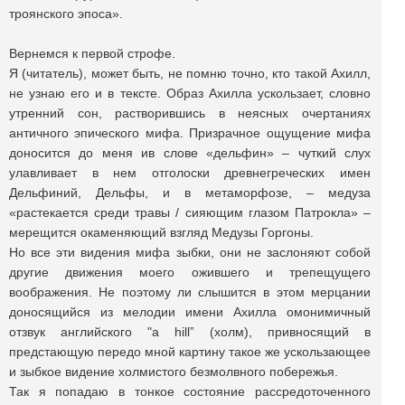
троянского эпоса».
Вернемся к первой строфе.
Я (читатель), может быть, не помню точно, кто такой Ахилл,
не узнаю его и в тексте. Образ Ахилла ускользает, словно
утренний сон, растворившись в неясных очертаниях
античного эпического мифа. Призрачное ощущение мифа
доносится до меня ив слове «дельфин»
–
чуткий слух
улавливает в нем отголоски древнегреческих имен
Дельфиний, Дельфы, и в метаморфозе, – медуза
«растекается среди травы / сияющим глазом Патрокла» –
мерещится окаменяющий взгляд Медузы Горгоны.
Но все эти видения мифа зыбки, они не заслоняют собой
другие движения моего ожившего и трепещущего
воображения. Не поэтому ли слышится в этом мерцании
доносящийся из мелодии имени Ахилла омонимичный
отзвук английского "a hill” (холм), привносящий в
предстающую передо мной картину такое же ускользающее
и зыбкое видение холмистого безмолвного побережья.
Так я попадаю в тонкое состояние рассредоточенного