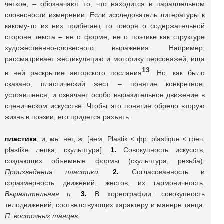
четкое, – обозначают то, что находится в параллельном
словесности измерении. Если исследователь литературы к
какому-то из них прибегает, то говоря о содержательной
стороне текста – не о форме, не о поэтике как структуре
художественно-словесного выражения. Например,
рассматривает жестикуляцию и моторику персонажей, ища
13
в ней раскрытие авторского послания
. Но, как было
сказано, пластический жест – понятие конкретное,
устоявшееся, и означает особо выразительное движение в
сценическом искусстве. Чтобы это понятие обрело вторую
жизнь в поэзии, его придется разъять.
пластика
, и,
мн.
нет,
ж.
[нем. Plastik < фр. plastique < греч.
plastikē лепка, скульптура].
1.
Совокупность искусств,
создающих объемные формы (скульптура, резьба).
Произведения пластики.
2.
Согласованность и
соразмерность движений, жестов, их гармоничность.
Выразительная п.
3.
В хореографии: совокупность
телодвижений, соответствующих характеру и манере танца.
П. восточных танцев.