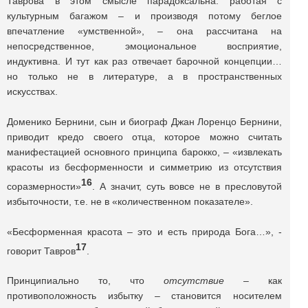
Таврова в этом смысле парадоксальна: работая с
культурным багажом – и производя потому беглое
впечатление «умственной», – она рассчитана на
непосредственное, эмоциональное восприятие,
индуктивна. И тут как раз отвечает барочной концепции…
но только не в литературе, а в пространственных
искусствах.
Доменико Бернини, сын и биограф Джан Лоренцо Бернини,
приводит кредо своего отца, которое можно считать
манифестацией основного принципа барокко, – «извлекать
красоты из бесформенности и симметрию из отсутствия
16
соразмерности»
. А значит, суть вовсе не в пресловутой
избыточности, т.е. не в «количественном показателе».
«Бесформенная красота – это и есть природа Бога…», -
17
говорит Тавров
.
Принципиально то, что
отсутствие
– как
противоположность избытку – становится носителем