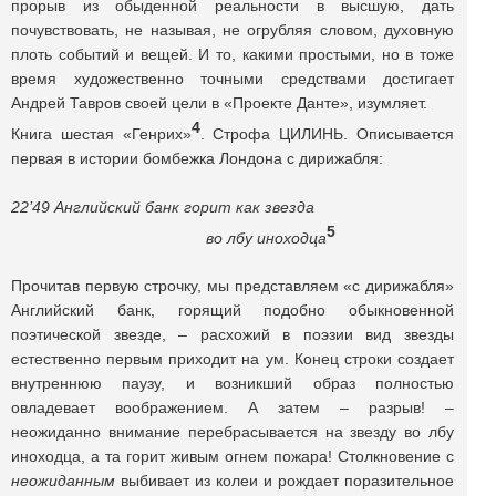
прорыв из обыденной реальности в высшую, дать
почувствовать, не называя, не огрубляя словом, духовную
плоть событий и вещей. И то, какими простыми, но в тоже
время художественно точными средствами достигает
Андрей Тавров своей цели в «Проекте Данте», изумляет.
4
Книга шестая «Генрих»
. Строфа ЦИЛИНЬ. Описывается
первая в истории бомбежка Лондона с дирижабля:
22’49 Английский банк горит как звезда
5
во лбу иноходца
Прочитав первую строчку, мы представляем «с дирижабля»
Английский банк, горящий подобно обыкновенной
поэтической звезде, – расхожий в поэзии вид звезды
естественно первым приходит на ум. Конец строки создает
внутреннюю паузу, и возникший образ полностью
овладевает воображением. А затем – разрыв! –
неожиданно внимание перебрасывается на звезду во лбу
иноходца, а та горит живым огнем пожара! Столкновение с
неожиданным
выбивает из колеи и рождает поразительное