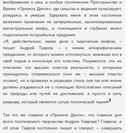
воображения и ума, в особое поэтическое Пространство и
Время «Проекта Данте», где смыслы и видения пульсируют,
рождаясь и умирая. Удержать меня в этом состоянии
возможно привлекая не затверженные, канонизированные
магистральные мифы, а покоящиеся в глубинах моего
подсознания полузабытые предания.
«Я, действительно, имею дело с нарочитым мифом, –
пишет Андрей Тавров, – с неким апокрифическим
преданием, от которого можно оттолкнуться, вовлекая его в
свой порыв и используя его пластику. Разумеется, это не
описание тех высших пластов реальности, с которыми
приходилось соприкасаться (они же – высшие пласты
поэзии), но в провалах и разрывах стиха они так или иначе
должны угадываться не с помощью богословских описаний
их природы или путей ее достижения, а просто в силу
3
разрыва, который является сутью поэтической ткани
»
Так что же главное в «Проекте Данте», что главное для
всего поэтического творчества Андрея Таврова? Главное, и
об этом Тавров постоянно пишет и говорит, – совершить