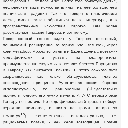
наследования – от поэзии же. Более того, зачастую другие,
несловесные виды искусства влияют на нее больше, чем
поэтическая традиция. Так что, говоря о пластическом
жесте, имеет смысл обратиться не к литературе, а к
пространственным искусствам барокко. Тем более
рассматривая поэзию Таврова, и вот почему.
Поверхностный взгляд видит у Таврова некоторый,
понимаемый расширенно, гонгоризм: что «темное», через
край метафор. Можно вспомнить и Джона Донна с поэтами-
мета
физиками и указать на
мета
реализм,
преимущественно сводимый к поэтике Алексея Парщикова
и Таврову, как считается, близкий. С этого ложного пути
сворачиваешь, как только обнаруживаешь главное
несовпадение принципов. Аутентичная поэзия барокко
интеллектуальна, т.е. рациональна («Недостаточно
прочесть Гонгору, его нужно изучать. <…> С первого раза
Гонгору не постичь. Но ведь философский трактат поймут,
вероятно, немногие, и никто не громит автора за
15
темноту»
); соответственно интеллектуальна, т.е.
рациональна поэзия, к ней себя возводящая. Поэзия