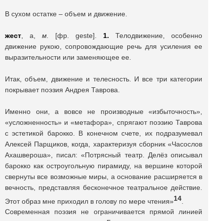
В сухом остатке – объем и движение.
жест
, а,
м.
[фр. geste].
1.
Телодвижение, особенно
движение рукою, сопровождающие речь для усиления ее
выразительности или заменяющее ее.
Итак, объем, движение и телесность. И все три категории
покрывает поэзия Андрея Таврова.
Именно они, а вовсе не производные «избыточность»,
«усложненность» и «метафора», спрягают поэзию Таврова
с эстетикой барокко. В конечном счете, их подразумевал
Алексей Парщиков, когда, характеризуя сборник «Часослов
Ахашвероша», писал: «Потрясный театр. Делёз описывал
барокко как остроугольную пирамиду, на вершине которой
свернуты все возможные миры, а основание расширяется в
вечность, представляя бесконечное театральное действие.
14
Этот образ мне приходил в голову по мере чтения»
.
Современная поэзия не ограничивается прямой линией