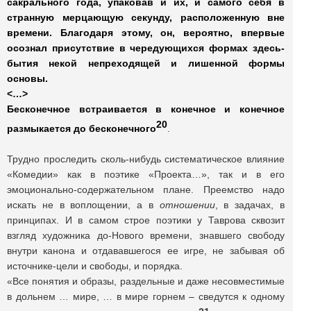
сакрального года, упаковав и их, и самого себя в
странную мерцающую секунду, расположенную вне
времени. Благодаря этому, он, вероятно, впервые
осознал присутствие в чередующихся формах здесь-
бытия некой непреходящей и лишенной формы
основы.
<…>
Бесконечное встраивается в конечное и конечное
20
размыкается до бесконечного
.
Трудно проследить сколь-нибудь систематическое влияние
«Комедии» как в поэтике «Проекта…», так и в его
эмоционально-содержательном плане. Преемство надо
искать не в воплощении, а в
отношении
, в задачах, в
принципах. И в самом строе поэтики у Таврова сквозит
взгляд художника до-Нового времени, знавшего свободу
внутри канона и отдававшегося ее игре, не забывая об
источнике-цели и свободы, и порядка.
«Все понятия и образы, раздельные и даже несовместимые
в дольнем … мире, … в мире горнем – сведутся к одному