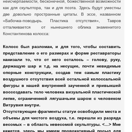
неисчерпаемости, бесконечной, божественной возможности
как для скульптора, так и для поэта. Здесь будут уместны
две довольно пространные цитаты. В эссе, названном
«Бабочка-поводырь. Пластика отсутствия», Тавров
отталкивается от нынешнего облика знаменитого
Константинова колосса:
Колосс был разломан, и для того, чтобы составить
представление о его размерах и форме реставраторы
нанизали то, что от него осталось – голову, руку,
держащую шар и т.д. на несущие, почти невидимые
опорные конструкции, создав тем самым пластику
воздушного отсутствия всей остальной колоссальной
фигуры в нашей внутренней заученной и привыкшей
воссоздавать тело человека визуальной пластической
лепке, ограниченной лягушачьим шаром с человеком
Витрувия внутри.
Отсутствующие фрагменты статуи освободили места и
объемы для чистого воздуха, т.е. перешли из разряда
весомых – в область невесомой скульптуры. <…> Мне
кажется, здесь мы имеем провокативный посыл для