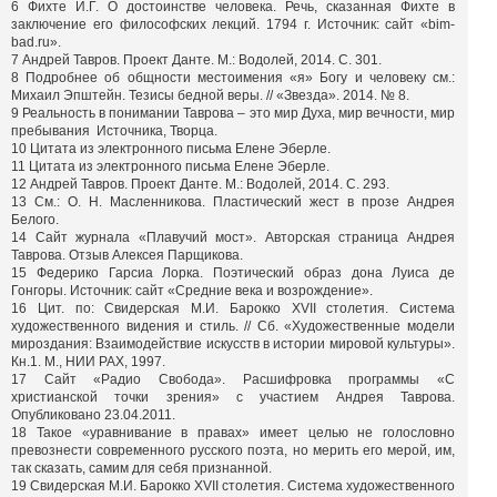
6 Фихте И.Г. О достоинстве человека. Речь, сказанная Фихте в
заключение его философских лекций. 1794 г. Источник: сайт «bim-
bad.ru».
7 Андрей Тавров. Проект Данте. М.: Водолей, 2014. С. 301.
8 Подробнее об общности местоимения «я» Богу и человеку см.:
Михаил Эпштейн. Тезисы бедной веры. // «Звезда». 2014. № 8.
9 Реальность в понимании Таврова – это мир Духа, мир вечности, мир
пребывания Источника, Творца.
10 Цитата из электронного письма Елене Эберле.
11 Цитата из электронного письма Елене Эберле.
12 Андрей Тавров. Проект Данте. М.: Водолей, 2014. С. 293.
13 См.: О. Н. Масленникова. Пластический жест в прозе Андрея
Белого.
14 Сайт журнала «Плавучий мост». Авторская страница Андрея
Таврова. Отзыв Алексея Парщикова.
15 Федерико Гарсиа Лорка. Поэтический образ дона Луиса де
Гонгоры. Источник: сайт «Средние века и возрождение».
16 Цит. по: Свидерская М.И. Барокко XVII столетия. Система
художественного видения и стиль. // Сб. «Художественные модели
мироздания: Взаимодействие искусств в истории мировой культуры».
Кн.1. М., НИИ РАХ, 1997.
17 Сайт «Радио Свобода». Расшифровка программы «С
христианской точки зрения» с участием Андрея Таврова.
Опубликовано 23.04.2011.
18 Такое «уравнивание в правах» имеет целью не голословно
превознести современного русского поэта, но мерить его мерой, им,
так сказать, самим для себя признанной.
19 Свидерская М.И. Барокко XVII столетия. Система художественного