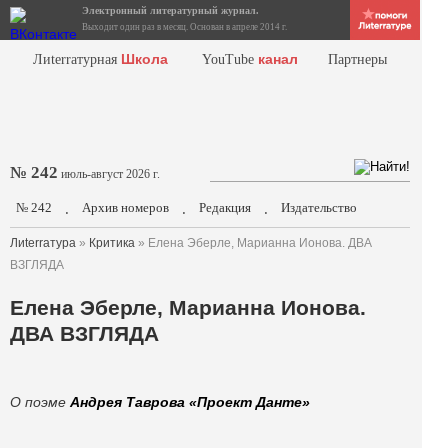
Электронный литературный журнал.
Выходит один раз в месяц. Основан в апреле 2014 г.
Школа
канал
Лиterraтурная
YouTube
Партнеры
№ 242
июль-август 2026 г.
№ 242
Архив номеров
Редакция
Издательство
.
.
.
Лиterraтура
»
Критика
» Елена Эберле, Марианна Ионова. ДВА
ВЗГЛЯДА
Елена Эберле, Марианна Ионова.
ДВА ВЗГЛЯДА
О поэме
Андрея Таврова «Проект Данте»