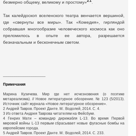
21
безмерно общему, великому и простому»
.
Так калейдоскоп вселенского театра венчается вершиной,
где «свернуты все миры». Так «Комедия», гирляндой
собравшая многообразие человеческого космоса как оно
преломилось в опыте ее автора, разрешается
безначальным и бесконечным светом.
____________________
Примечания
Марина Кузичева. Мир где нет исчезновения (о поэтике
метареализма). // Новое литературное обозрение. № 123 (5/2013).
Источник: сайт журнала «Новое литературное обозрение».
2 Андрей Тавров. Проект Данте. М.: Водолей, 2014. С. 4.
3 Из ответа Андрея Таврова читателям на Фейсбуке.
4 Генрих Мати – командир дирижабля L-13. Во время Первой
мировой войны L-13 первым сбрасывает новые фугасные бомбы на
европейские города.
5 Андрей Тавров. Проект Данте. М.: Водолей, 2014. С. 233.