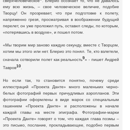
сверхчеловеческое
. Блерио осознает то, что не давалось
ему всю жизнь, – свое человеческое величие, подобие
Творцу! Он прозревает, что при подготовке к полету,
напряженно грезя, просматривая в воображении будущий
перелет, он уже проложил путь, оставил следы, по которым,
«потерявшись в воздухе», и пошел потом.
«Мы творим мир заново каждую секунду, вместе с Творцом,
хотим мы этого или нет. Блерио это понял. Те, кто взлетели,
9
сначала сотворили полет как реальность
» - пишет Андрей
10
Тавров
.
Но если так, то становится понятно, почему среди
иллюстраций «Проекта Данте» много маленьких черно-
белых фотографий первых причудливых аэропланов. Эти
фотографии оформлены в виде марок со специальным
гашением «Проекта Данте» и расположены в начале
каждой главы на месте эпиграфа. Фотографии-марки
«Проекта Данте» говорят о том, что каждая глава поэмы –
это письмо, послание, прокладывающее, подобно первым