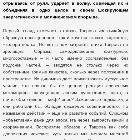
отрываясь от руля, ударяет в волну, совмещая их и
объединяя в одно целое в своем шокирующем
энергетическом и молниеносном прорыве.
Первый взгляд отмечает в стихах Таврова чрезвычайную
образную насыщенность, так и хочется сказать «яркость»,
«колоритность». Но вот в чем хитрость: стихи Таврова не
зрелищны. Образы, самодовлеющие, фактурные,
многосоставные – и часто именно
составленные
, без
подгонки частей, – вводятся не столько через их
собственные зримые качества, сколько через положение в
пространстве. Их динамика дает почувствовать мускульное
усилие; это словно бы не цепная реакция словесных
метаморфоз, запущенная легким дуновением поэта, а
нечто объективное – миф? эпос? Заманчивые подсказки, и
они работали бы, обладай
движение
событийностью. Но
называние действий – еще не развитие событий. Слишком
«объективна» даже для эпоса эта через выпрастываний и
сворачиваний. Восприятие образов у Таврова как себе
довлеющих исчезает, чуть только мы меняем масштаб