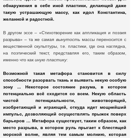
обнаружения в себе иной пластики, делающей даже
такую устрашающую массу, как идол Константина,
желанной и радостной.
В другом эссе – «Стихотворение как аппликация и поэзия
разрыва» – та же самая
вынутость
массы переносится с
вещественной скульптуры, т.е. пластики, где она наглядна,
на поэтический текст, представляя его, таким образом,
именно что как
иную пластику
:
Возможной такая метафора становится в силу
способности разорвать ткань и выявить некую особую
зону ... Некоторое состояние разума, в котором
потенциально всё сходится со всем. Некую область
чистой потенциальности, животворящей,
изобретающей и играющей, откуда идет мощнейший
импульс, дозволяющий осуществлять прыжок поверх
барьеров … Метафора существует, таким образом, как
место разрыва, в котором руль прыгает к блестящей
морской волне, являя тем самым молнию, которая