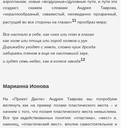
аэропланам, новые «воздушные»/духовные пути, и пути эти
создают, скажем словами Андрея Таврова,
«кораллообразный, скважистый, неожиданно прозрачный,
11
растущий во все стороны на глазах»
прообраз мира:
Все настало в себе, как снег или плач в глазах
как холм или птица или город холмов и рук.
Дирижабли уходят с земли, словно крик дрозда
забираясь плечом в еще не наставший звук,
12
и гудят семь небес, как в колесе звезда
.
Марианна Ионова
На «Проект Данте» Андрея Таврова мы попробуем
взглянуть как на пример поэзии пластического жеста – и
начнем с того, что поэзия пластического жеста немыслима.
Все три задействованных понятия: «пластика», «жест» и,
наконец, «пластический жест», вполне самостоятельное и