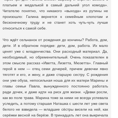
платьем и медалькой в самый дальний угол комода».
Читателю понятно, что никакого «выхода» из рутины не
произошло: Галина вернется к семейным хлопотам и
бесконечному труду и не станет хоть чуть-чуть лучше
относиться к самой себе.
Что ждёт сельчанок от рождения до кончины? Работа, дом,
дети. И в обратном порядке: дети, дом, работа. Их мало
ценят уже с младенчества. Они расходный материал. Да,
необходимый, но обременительный. Очень показателен в
этом смысле рассказ «Иветта, Лизетта, Мюзетта». Главный
герой в нем — отец семи дочерей, причем девочки явно
тяготят и его, и жену, и даже старшую сестру. С рождения
они уже обуза, непосильная ноша для их матери Марины и
главы семьи Павла, вынужденного постоянно работать
ради дочек, и даже идти на риск для жизни. «Девки росли,
как во поле трава. Марина тоже за ними не всегда успевала
уследить, а потому старшая Наташка с шести лет уже света
белого не взвидела — младшие сёстры висели на ней, как
серёжки весной на берёзе. В тринадцать лет она выкричала