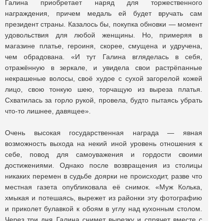
Галина приобретает наряд для торжественного
награждения, причем медаль ей будет вручать сам
президент страны. Казалось бы, покупка обновки — момент
удовольствия для любой женщины. Но, примеряя в
магазине платье, героиня, скорее, смущена и удручена,
чем обрадована. «И тут Галина вгляделась в себя,
отражённую в зеркале, и увидела свои растрёпанные
некрашеные волосы, своё худое с сухой загорелой кожей
лицо, свою тонкую шею, торчащую из выреза платья.
Схватилась за горло рукой, провела, будто пытаясь убрать
что-то лишнее, давящее».
Очень высокая государственная награда — явная
возможность выхода на некий иной уровень отношения к
себе, повод для самоуважения и гордости своими
достижениями. Однако после возвращения из столицы
никаких перемен в судьбе доярки не происходит, разве что
местная газета опубликовала её снимок. «Муж Колька,
хмыкая и потешаясь, вырежет из районки эту фотографию
и приколет булавкой к обоям в углу над кухонным столом.
Через три дня Галина снимет вырезку и спрячет вместе с