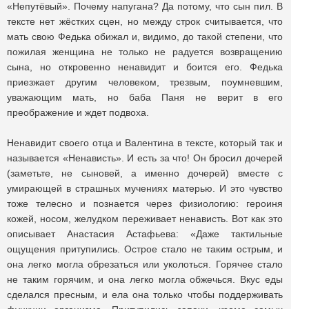
«Непутёвый». Почему напугана? Да потому, что сын пил. В
тексте нет жёстких сцен, но между строк считывается, что
мать свою Федька обижал и, видимо, до такой степени, что
пожилая женщина не только не радуется возвращению
сына, но откровенно ненавидит и боится его. Федька
приезжает другим человеком, трезвым, поумневшим,
уважающим мать, но баба Паня не верит в его
преображение и ждет подвоха.
Ненавидит своего отца и Валентина в тексте, который так и
называется «Ненависть». И есть за что! Он бросил дочерей
(заметьте, не сыновей, а именно дочерей) вместе с
умирающей в страшных мучениях матерью. И это чувство
тоже телесно и познается через физиологию: героиня
кожей, носом, желудком переживает ненависть. Вот как это
описывает Анастасия Астафьева: «Даже тактильные
ощущения притупились. Острое стало не таким острым, и
она легко могла обрезаться или уколоться. Горячее стало
не таким горячим, и она легко могла обжечься. Вкус еды
сделался пресным, и ела она только чтобы поддерживать