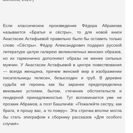
Если классическое произведение Фёдора Абрамова
называется «Братья и сёстры», то для новой книги
Анастасии Астафьевой правильно было бы оставить только
слово «Сёстры». Фёдор Александрович подарил русской
литературе целую галерею великолепных женских образов,
но их гармонично дополняют образы не менее сильных
мужчин. У Анастасии Астафьевой в центре повествования
— всегда женщина, причем женский мир в изображении
писательницы телесен, безысходен и груб. В деревне
судьба её героинь как бы заранее предопределена
вековыми устоями, бытом, стечение обстоятельств и
гендерной принадлежностью. Тут вспоминается уже не
прозаик Абрамов, а поэт Башлачёв: «Пожалейте сестру, как
брата, я прошу вас, а то помру». Эта строчка вполне могла
бы стать эпиграфом к сборнику рассказов «Для особого
случая».