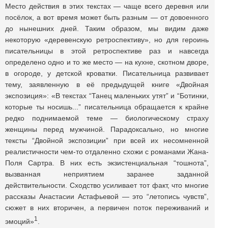
Место действия в этих текстах — чаще всего деревня или
посёлок, а вот время может быть разным — от довоенного
до нынешних дней. Таким образом, мы видим даже
некоторую «деревенскую ретроспективу», но для героинь
писательницы в этой ретроспективе раз и навсегда
определено одно и то же место — на кухне, скотном дворе,
в огороде, у детской кроватки. Писательница развивает
тему, заявленную в её предыдущей книге «Двойная
экспозиция»: «В текстах “Танец маленьких утят” и “Ботинки,
которые ты носишь...” писательница обращается к крайне
редко поднимаемой теме — биологическому страху
женщины перед мужчиной. Парадоксально, но многие
тексты “Двойной экспозиции” при всей их несомненной
реалистичности чем-то отдаленно схожи с романами Жана-
Поля Сартра. В них есть экзистенциальная “тошнота”,
вызванная неприятием заранее заданной
действительности. Сходство усиливает тот факт, что многие
рассказы Анастасии Астафьевой — это “летопись чувств”,
сюжет в них вторичен, а первичен поток переживаний и
1
эмоций»
.