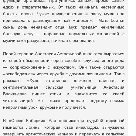
функции организма. Притупились запахи, кроме самых
едких и отвратительных. От таких начинала нестерпимо
болеть голова. Чужие прикосновения и ласку мужа она
принимала с равнодушием, как манекен». Мать боится
сына, дочь ненавидит отца, муж предаёт неизлечимо
больную жену — парадигма нормальных отношений с
мужчинами разрушена, начиная с основания.
Порой героини Анастасии Астафьевой пытаются вырваться
из серой обыденности через «особые случаи» иного рода
— соприкосновение с искусством. Они также стараются
«освободиться» через дружбу с другими женщинами. Так в
рассказе «Хуже татарина» несколько наивная и
сентиментальная сельская учительница Анастасия
Васильевна пишет стихи и знакомится со своей
читательницей. Но жизнь преподает педагогу весьма
неприятный урок, дружбы не получается.
В «Слезе Кабирии» Рая проникается судьбой цирковой
гимнастки Жанны, которая, став инвалидом, вынуждена
завершить артистическую карьеру и переехать в сельскую