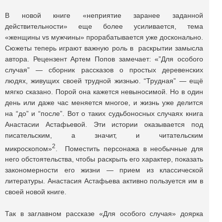
В новой книге «неприятие заранее заданной
действительности» еще более усиливается, тема
«женщины vs мужчины» прорабатывается уже досконально.
Сюжеты теперь играют важную роль в раскрытии замысла
автора. Рецензент Артем Попов замечает: «”Для особого
случая” — сборник рассказов о простых деревенских
людях, живущих своей трудной жизнью. “Трудная” — ещё
мягко сказано. Порой она кажется невыносимой. Но в один
день или даже час меняется многое, и жизнь уже делится
на “до” и “после”. Вот о таких судьбоносных случаях книга
Анастасии Астафьевой. Эти истории оказывается под
писательским, а значит, и читательским
2
микроскопом»
. Поместить персонажа в необычные для
него обстоятельства, чтобы раскрыть его характер, показать
закономерности его жизни — прием из классической
литературы. Анастасия Астафьева активно пользуется им в
своей новой книге.
Так в заглавном рассказе «Для особого случая» доярка