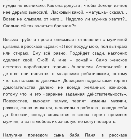
нужды не возникало. Как она допустит, чтобы Володя из-под
неё дерьмо выносил!.. Ласковый какой, «матушка» сказал…
Вовек не слыхала от него… Надолго ли мужика хватит?..
Сколько ей так валяться бревном?»
Весьма грубо и просто описывает отношения с мужчиной
цыганка в рассказе «Дом»: «Я вот посуду мою, пол вытираю
или стираю. Ему всё равно. Подойдёт сзади, наклонит,
сделает своё. О-ой! А мне – рожай!» Само женское
естество порабощает героинь Анастасии Астафьевой: в
детстве они нянчатся с младшими ребятишками, потому
что так положено девочкам. Девицами-подростками терпят
домогательства далеко не всегда желанных женихов,
потому что и это «заранее заданная действительность».
Повзрослев, выходят замуж, терпят измены мужчин,
рожают, снова нянчатся, непосильно работают, доводя себя
до болезни, иногда спиваются и снова терпят произвол
мужчин, а вот в любовь их зачастую не могут поверить.
Напугана приездом сына баба Паня в рассказе