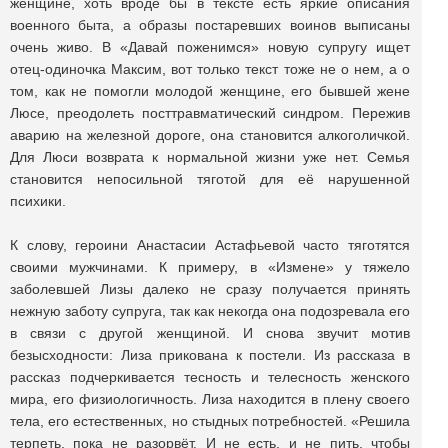
женщине, хоть вроде бы в тексте есть яркие описания
военного быта, а образы постаревших воинов выписаны
очень живо. В «Давай поженимся» новую супругу ищет
отец-одиночка Максим, вот только текст тоже не о нем, а о
том, как не помогли молодой женщине, его бывшей жене
Люсе, преодолеть посттравматический синдром. Пережив
аварию на железной дороге, она становится алкоголичкой.
Для Люси возврата к нормальной жизни уже нет. Семья
становится непосильной тяготой для её нарушенной
психики.
К слову, героини Анастасии Астафьевой часто тяготятся
своими мужчинами. К примеру, в «Измене» у тяжело
заболевшей Лизы далеко не сразу получается принять
нежную заботу супруга, так как некогда она подозревала его
в связи с другой женщиной. И снова звучит мотив
безысходности: Лиза прикована к постели. Из рассказа в
рассказ подчеркивается тесность и телесность женского
мира, его физиологичность. Лиза находится в плену своего
тела, его естественных, но стыдных потребностей. «Решила
терпеть, пока не разорвёт. И не есть, и не пить, чтобы