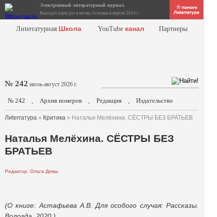
Электронный литературный журнал.
Выходит один раз в месяц. Основан в апреле 2014 г.
Школа
канал
Лиterraтурная
YouTube
Партнеры
№ 242
июль-август 2026 г.
№ 242
Архив номеров
Редакция
Издательство
.
.
.
Лиterraтура
»
Критика
» Наталья Мелёхина. СЁСТРЫ БЕЗ БРАТЬЕВ
Наталья Мелёхина. СЁСТРЫ БЕЗ
БРАТЬЕВ
Редактор: Ольга Девш
(О книге: Астафьева А.В. Для особого случая: Рассказы.
Вологда, 2020.)