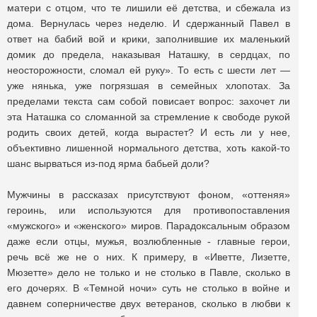
матери с отцом, что те лишили её детства, и сбежала из
дома. Вернулась через неделю. И сдержанный Павел в
ответ на бабий вой и крики, заполнившие их маленький
домик до предела, наказывая Наташку, в сердцах, по
неосторожности, сломал ей руку». То есть с шести лет —
уже нянька, уже погрязшая в семейных хлопотах. За
пределами текста сам собой повисает вопрос: захочет ли
эта Наташка со сломанной за стремление к свободе рукой
родить своих детей, когда вырастет? И есть ли у нее,
объективно лишенной нормального детства, хоть какой-то
шанс вырваться из-под ярма бабьей доли?
Мужчины в рассказах присутствуют фоном, «оттеняя»
героинь, или используются для противопоставления
«мужского» и «женского» миров. Парадоксальным образом
даже если отцы, мужья, возлюбленные - главные герои,
речь всё же не о них. К примеру, в «Иветте, Лизетте,
Мюзетте» дело не только и не столько в Павле, сколько в
его дочерях. В «Темной ночи» суть не столько в войне и
давнем соперничестве двух ветеранов, сколько в любви к