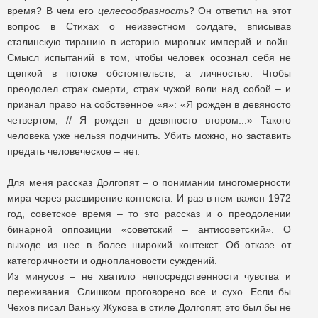
время? В чем его
целесообразность
? Он ответил на этот
вопрос в Стихах о неизвестном солдате, вписывав
сталинскую тиранию в историю мировых империй и войн.
Смысл испытаний в том, чтобы человек осознал себя не
щепкой в потоке обстоятельств, а личностью. Чтобы
преодолел страх смерти, страх чужой воли над собой – и
признал право на собственное «я»: «Я рожден в девяносто
четвертом, // Я рожден в девяносто втором...» Такого
человека уже нельзя подчинить. Убить можно, но заставить
предать человеческое – нет.
Для меня рассказ Долгопят – о понимании многомерности
мира через расширение контекста. И раз в нем важен 1972
год, советское время ­– то это рассказ и о преодолении
бинарной оппозиции «советский – антисоветский». О
выходе из нее в более широкий контекст. Об отказе от
категоричности и одноплановости суждений.
Из минусов – не хватило непосредственности чувства и
переживания. Слишком проговорено все и сухо. Если бы
Чехов писал Ваньку Жукова в стиле Долгопят, это был бы не