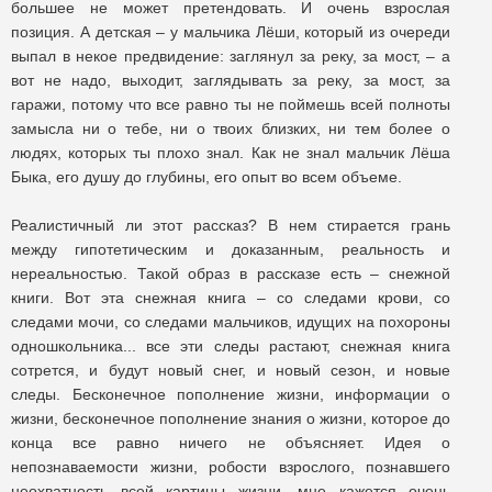
большее не может претендовать. И очень взрослая
позиция. А детская – у мальчика Лёши, который из очереди
выпал в некое предвидение: заглянул за реку, за мост, – а
вот не надо, выходит, заглядывать за реку, за мост, за
гаражи, потому что все равно ты не поймешь всей полноты
замысла ни о тебе, ни о твоих близких, ни тем более о
людях, которых ты плохо знал. Как не знал мальчик Лёша
Быка, его душу до глубины, его опыт во всем объеме.
Реалистичный ли этот рассказ? В нем стирается грань
между гипотетическим и доказанным, реальность и
нереальностью. Такой образ в рассказе есть – снежной
книги. Вот эта снежная книга – со следами крови, со
следами мочи, со следами мальчиков, идущих на похороны
одношкольника... все эти следы растают, снежная книга
сотрется, и будут новый снег, и новый сезон, и новые
следы. Бесконечное пополнение жизни, информации о
жизни, бесконечное пополнение знания о жизни, которое до
конца все равно ничего не объясняет. Идея о
непознаваемости жизни, робости взрослого, познавшего
неохватность всей картины жизни, мне кажется очень