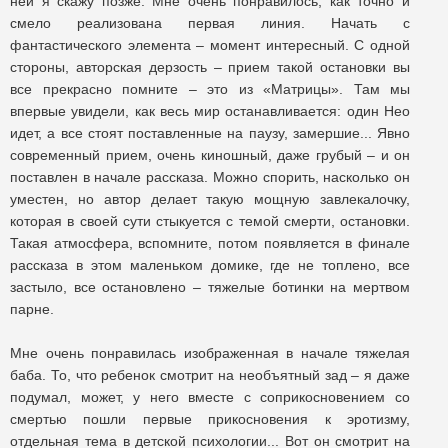
ней я скажу позже. Мне очень понравилось, как точно и
смело реализована первая линия. Начать с
фантастического элемента – момент интересный. С одной
стороны, авторская дерзость – прием такой остановки вы
все прекрасно помните – это из «Матрицы». Там мы
впервые увидели, как весь мир останавливается: один Нео
идет, а все стоят поставленные на паузу, замершие... Явно
современный прием, очень киношный, даже грубый – и он
поставлен в начале рассказа. Можно спорить, насколько он
уместен, но автор делает такую мощную завлекалочку,
которая в своей сути стыкуется с темой смерти, остановки.
Такая атмосфера, вспомните, потом появляется в финале
рассказа в этом маленьком домике, где не топлено, все
застыло, все остановлено – тяжелые ботинки на мертвом
парне.
Мне очень понравилась изображенная в начале тяжелая
баба. То, что ребенок смотрит на необъятный зад – я даже
подумал, может, у него вместе с соприкосновением со
смертью пошли первые прикосновения к эротизму,
отдельная тема в детской психологии... Вот он смотрит на