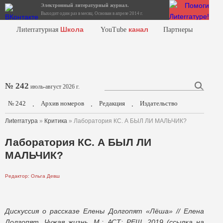
Электронный литературный журнал.
Выходит один раз в месяц. Основан в апреле 2014 г.
Школа
канал
Лиterraтурная
YouTube
Партнеры
№ 242
июль-август 2026 г.
№ 242
Архив номеров
Редакция
Издательство
.
.
.
Лиterraтура
»
Критика
» Лаборатория КС. А БЫЛ ЛИ МАЛЬЧИК?
Лаборатория КС. А БЫЛ ЛИ
МАЛЬЧИК?
Редактор: Ольга Девш
Дискуссия о рассказе Елены Долгопят «Лёша» // Елена
Долгопят. Чужая жизнь. М.: АСТ: РЕШ, 2019 (ссылка на