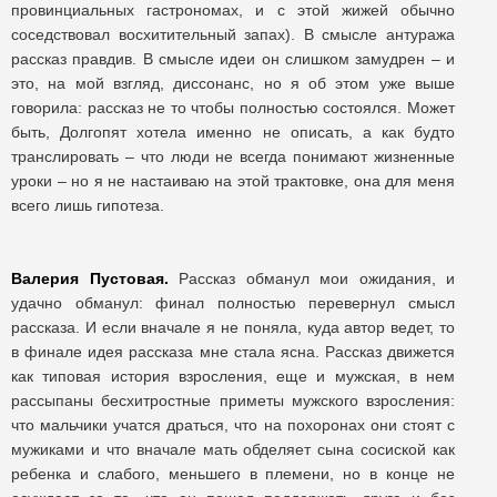
провинциальных гастрономах, и с этой жижей обычно
соседствовал восхитительный запах). В смысле антуража
рассказ правдив. В смысле идеи он слишком замудрен – и
это, на мой взгляд, диссонанс, но я об этом уже выше
говорила: рассказ не то чтобы полностью состоялся. Может
быть, Долгопят хотела именно не описать, а как будто
транслировать – что люди не всегда понимают жизненные
уроки – но я не настаиваю на этой трактовке, она для меня
всего лишь гипотеза.
Валерия Пустовая.
Рассказ обманул мои ожидания, и
удачно обманул: финал полностью перевернул смысл
рассказа. И если вначале я не поняла, куда автор ведет, то
в финале идея рассказа мне стала ясна. Рассказ движется
как типовая история взросления, еще и мужская, в нем
рассыпаны бесхитростные приметы мужского взросления:
что мальчики учатся драться, что на похоронах они стоят с
мужиками и что вначале мать обделяет сына сосиской как
ребенка и слабого, меньшего в племени, но в конце не