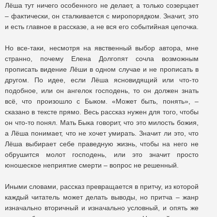
Лёша тут ничего особенного не делает, а только созерцает
– фактически, он сталкивается с миропорядком. Значит, это
и есть главное в рассказе, а не вся его событийная цепочка.
Но все-таки, несмотря на явственный выбор автора, мне
странно, почему Елена Долгопят сочла возможным
прописать видение Лёши в одном случае и не прописать в
другом. По идее, если Лёша ясновидящий или что-то
подобное, или он ангелок господень, то он должен знать
всё, что произошло с Быком. «Может быть, понять», –
сказано в тексте прямо. Весь рассказ нужен для того, чтобы
он что-то понял. Мать Быка говорит, что это милость божия,
а Лёша понимает, что не хочет умирать. Значит ли это, что
Лёша выбирает себе праведную жизнь, чтобы на него не
обрушится молот господень, или это значит просто
юношеское неприятие смерти – вопрос не решенный.
Иными словами, рассказ превращается в притчу, из которой
каждый читатель может делать выводы, но притча – жанр
изначально вторичный и изначально условный, и опять же