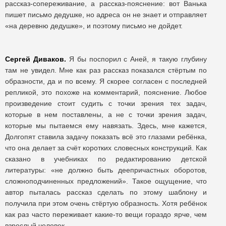
рассказ-сопереживание, а рассказ-пояснение: вот Ванька
пишет письмо дедушке, но адреса он не знает и отправляет
«на деревню дедушке», и поэтому письмо не дойдет.
Сергей Диваков.
Я бы поспорил с Аней, я такую глубину
там не увидел. Мне как раз рассказ показался стёртым по
образности, да и по всему. Я скорее согласен с последней
репликой, это похоже на комментарий, пояснение. Любое
произведение стоит судить с точки зрения тех задач,
которые в нем поставлены, а не с точки зрения задач,
которые мы пытаемся ему навязать. Здесь, мне кажется,
Долгопят ставила задачу показать всё это глазами ребёнка,
что она делает за счёт коротких словесных конструкций. Как
сказано в учебниках по редактированию детской
литературы: «не должно быть деепричастных оборотов,
сложноподчиненных предложений». Такое ощущение, что
автор пыталась рассказ сделать по этому шаблону и
получила при этом очень стёртую образность. Хотя ребёнок
как раз часто переживает какие-то вещи гораздо ярче, чем
взрослый человек.