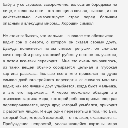
бабу эту со страхом, завороженно: волосатая бородавка на
лице, и колонны-ноги – эта женщина сочная, пышная, и она
действительно символизирует страх перед большим
опасным и влекущим миром... Хороший символ.
Не стоит забывать, что мальчик – вначале это обозначено –
видит сон о смерти, о котором он сказал своему другу.
Дважды появляется потом символ речушки: он сначала
хочет перейти речку как некий рубеж, у него не получается,
а потом все-таки переходит... Мне это очень понравилось,
из таких вещей обычно собирается цельная и глубокая
картина рассказа. Больше всего мне пришелся по душе
символ двойного-тройного перевертыша: сначала мальчик
видит, как его лучший друг улыбается, когда бьют мальчика,
и это его поражает… А через несколько абзацев эта
этическая картина мира, к которой ребенок привык, еще раз
переворачивается, когда друг, который улыбался, приходит
с разбитым лицом. И еще один перевертыш в том, что Бык,
который бьет, который жестокий, – он плакал, оказывается...
Пробуждение непростой, усложняющейся картины мира