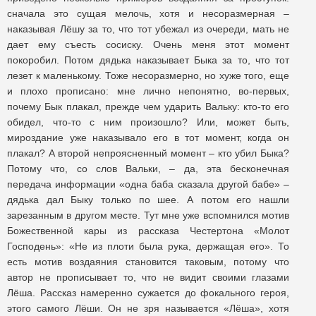
сначала это сущая мелочь, хотя и несоразмерная –
наказывая Лёшу за то, что тот убежал из очереди, мать не
дает ему съесть сосиску. Очень меня этот момент
покоробил. Потом дядька наказывает Быка за то, что тот
лезет к маленькому. Тоже несоразмерно, но хуже того, еще
и плохо прописано: мне лично непонятно, во-первых,
почему Бык плакал, прежде чем ударить Вальку: кто-то его
обидел, что-то с ним произошло? Или, может быть,
мироздание уже наказывало его в тот момент, когда он
плакал? А второй непроясненный момент – кто убил Быка?
Потому что, со слов Вальки, – да, эта бесконечная
передача информации «одна баба сказала другой бабе» –
дядька дал Быку только по шее. А потом его нашли
зарезанным в другом месте. Тут мне уже вспомнился мотив
Божественной кары из рассказа Честертона «Молот
Господень»: «Не из плоти была рука, держащая его». То
есть мотив воздаяния становится таковым, потому что
автор не прописывает то, что не видит своими глазами
Лёша. Рассказ намеренно сужается до фокального героя,
этого самого Лёши. Он не зря называется «Лёша», хотя