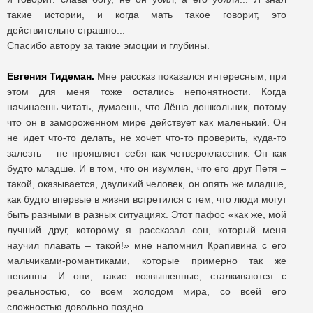
такие истории, и когда мать такое говорит, это
действительно страшно...
Спасибо автору за такие эмоции и глубины.
Евгения Тидеман.
Мне рассказ показался интересным, при
этом для меня тоже остались непонятности. Когда
начинаешь читать, думаешь, что Лёша дошкольник, потому
что он в замороженном мире действует как маленький. Он
не идет что-то делать, не хочет что-то проверить, куда-то
залезть – не проявляет себя как четвероклассник. Он как
будто младше. И в том, что он изумлен, что его друг Петя –
такой, оказывается, двуликий человек, он опять же младше,
как будто впервые в жизни встретился с тем, что люди могут
быть разными в разных ситуациях. Этот пафос «как же, мой
лучший друг, которому я рассказал сон, который меня
научил плавать – такой!» мне напомнил Крапивина с его
мальчиками-романтиками, которые примерно так же
невинны. И они, такие возвышенные, сталкиваются с
реальностью, со всем холодом мира, со всей его
сложностью довольно поздно.