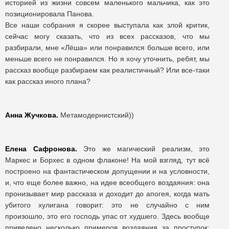
историей из жизни совсем маленького мальчика, как это
позиционировала Панова.
Все наши собрания я скорее выступала как злой критик,
сейчас могу сказать, что из всех рассказов, что мы
разбирали, мне «Лёша» или понравился больше всего, или
меньше всего не понравился. Но я хочу уточнить, ребят, мы
рассказ вообще разбираем как реалистичный? Или все-таки
как рассказ иного плана?
Анна Жучкова.
Метамодернистский))
Елена Сафронова.
Это же магический реализм, это
Маркес и Борхес в одном флаконе! На мой взгляд, тут всё
построено на фантастическом допущении и на условности,
и, что еще более важно, на идее всеобщего воздаяния: она
пронизывает мир рассказа и доходит до апогея, когда мать
убитого хулигана говорит: это не случайно с ним
произошло, это его господь упас от худшего. Здесь вообще
приведено несколько примеров воздаяния за проступок: