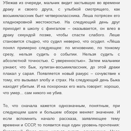
Убежав из очереди, мальчик видит застывшую во времени
драку и своего друга, с улыбкой смотрящего, как
восьмиклассник бьет четвероклассника. Леша потрясен его
хладнокровной жестокостью. На следующий день друг
приходит в школу с фингалом – оказывается, он влез в
драку секундой позже, чтобы спасти слабого. Леше
становится стыдно, что судил неверно, что осудил. «Лёша
понял примерно следующее: по мгновению, по тонкому
срезу, нельзя судить о событии. Нельзя судить с
абсолютной точностью. С уверенностью». Затем мальчики
узнают, что Бык, хулиган-восьмиклассник, до этой драки
плакал у сарая. Появляется новый ракурс – сочувствие к
тому, кто вызывал злобу и страх. На следующий день Быка
находят убитым. И на похоронах его мать говорит: хорошо,
что умер... сам никого не убив.
То, что сначала кажется однозначным, понятным, при
следующем шаге и большем обзоре меняет значение. И
если вспомнить начало рассказа, заявляющее тему
времени и СССР, то появится еще один уровень прочтения: