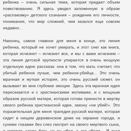
ребенка – очень сильная тема, которая придает объем
повествованию. Я здесь увидел заложенную в образе
«распаковку» детского сознания – рождение его личности,
понимания, что мир сложней, чем казался еще совсем
недавно...
Наконец, самое главное для меня в конце, это линия
ребенка, который не хочет умирать, и этот снег как книга,
которая исчезнет – исчезнет все, и мы с вами исчезнем –
эта линия детской хрупкости упирается в очень мощную
отдельную идею рассказа: она в том, что мать считает, что
убитый ребенок лучше, чем ребенок-убийца... Это очень
мрачная и жуткая история, это очень русский сюжет, он
вызывает во мне глубокие эмоции. Здесь эта мрачная идея
пересекается и с христианскими мотивами, и с мощным
образом русской матери, которая готова принести в жертву
своего ребенка христианской идее, закону «не убий!». Это
поразительная для меня трагедия русской матери, которая
сидит в нищем деревенском доме на окраине города, и
сухими глазами без слез смотрит на своего мертвого сына,
и говорит: слава богу, не он убил, а его убили... Я знал