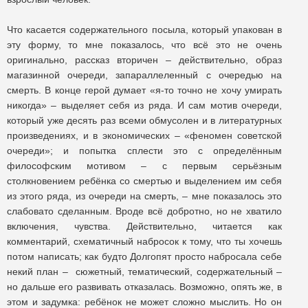
Что касается содержательного посыла, который упакован в
эту форму, то мне показалось, что всё это не очень
оригинально, рассказ вторичен – действительно, образ
магазинной очереди, запараллеленный с очередью на
смерть. В конце герой думает «я-то точно не хочу умирать
никогда» – выделяет себя из ряда. И сам мотив очереди,
который уже десять раз всеми обмусолен и в литературных
произведениях, и в экономических – «феномен советской
очереди»; и попытка сплести это с определённым
философским мотивом – с первым серьёзным
столкновением ребёнка со смертью и выделением им себя
из этого ряда, из очереди на смерть, – мне показалось это
слабовато сделанным. Вроде всё добротно, но не хватило
включения, чувства. Действительно, читается как
комментарий, схематичный набросок к тому, что ты хочешь
потом написать; как будто Долгопят просто набросала себе
некий план – сюжетный, тематический, содержательный –
но дальше его развивать отказалась. Возможно, опять же, в
этом и задумка: ребёнок не может сложно мыслить. Но он