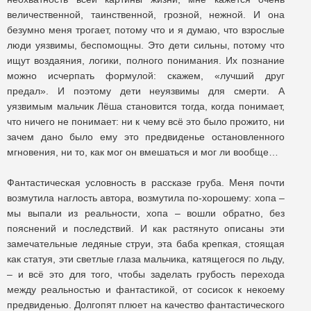
величественной, таинственной, грозной, нежной. И она
безумно меня трогает, потому что и я думаю, что взрослые
люди уязвимы, беспомощны. Это дети сильны, потому что
ищут воздаяния, логики, полного понимания. Их познание
можно исчерпать формулой: скажем, «лучший друг
предал». И поэтому дети неуязвимы для смерти. А
уязвимым мальчик Лёша становится тогда, когда понимает,
что ничего не понимает: ни к чему всё это было прожито, ни
зачем дано было ему это предвиденье остановленного
мгновения, ни то, как мог он вмешаться и мог ли вообще…
Фантастическая условность в рассказе груба. Меня почти
возмутила наглость автора, возмутила по-хорошему: хопа –
мы выпали из реальности, хопа – вошли обратно, без
пояснений и последствий. И как растянуто описаны эти
замечательные ледяные струи, эта баба крепкая, стоящая
как статуя, эти светлые глаза мальчика, катящегося по льду,
– и всё это для того, чтобы заделать грубость перехода
между реальностью и фантастикой, от сосисок к некоему
предвиденью. Долгопят плюет на качество фантастического