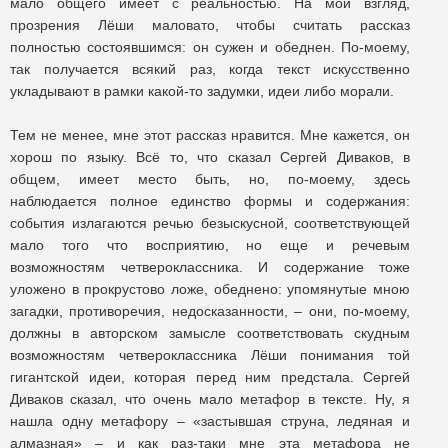
мало общего имеет с реальностью. На мой взгляд,
прозрения Лёши маловато, чтобы считать рассказ
полностью состоявшимся: он сужен и обеднен. По-моему,
так получается всякий раз, когда текст искусственно
укладывают в рамки какой-то задумки, идеи либо морали.
Тем не менее, мне этот рассказ нравится. Мне кажется, он
хорош по языку. Всё то, что сказал Сергей Диваков, в
общем, имеет место быть, но, по-моему, здесь
наблюдается полное единство формы и содержания:
события излагаются речью безыскусной, соответствующей
мало того что восприятию, но еще и речевым
возможностям четвероклассника. И содержание тоже
уложено в прокрустово ложе, обеднено: упомянутые мною
загадки, противоречия, недосказанности, – они, по-моему,
должны в авторском замысле соответствовать скудным
возможностям четвероклассника Лёши понимания той
гигантской идеи, которая перед ним предстала. Сергей
Диваков сказал, что очень мало метафор в тексте. Ну, я
нашла одну метафору – «застывшая струна, ледяная и
алмазная» – и как раз-таки мне эта метафора не