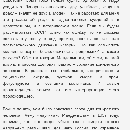
Советский Союз тоже нельзя судить однозначно. Надо
уходить от бинарных оппозиций: друг улыбался, глядя на
драку – значит, не друг, а злодей. Так не работает. Для меня
это рассказ об уходе от одноплановых суждений и в
нравственном, и в историческом плане. Если мы будем
рассматривать СССР только как ошибку, то не сможем
вписать эту эпоху в ход времен, понять ее как этап
поступательного движения истории. Но как осмыслить
миллионы жертв, бесчеловечность, репрессии? С какого
ракурса? Об этом говорил Мандельштам, об этом, на мой
взгляд, и рассказ Долгопят: ракурс – сознание конкретного
человека. В рассказе все глобальное, историческое и
социальное: очередь, пустыри, смерть и проч.
фокусируются в сознании мальчишки. И смысл
происходящего зависит от его интерпретации этого
происходящего.
Важно понять, чем была советская эпоха для конкретного
человека. Чему «научила». Мандельштам в 1937 году,
понимая, что его скоро убьют («я к смерти готов»)
напряжено размышлял: для чего России это страшное