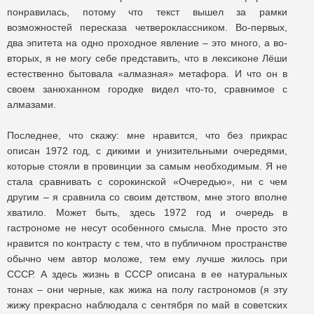
понравилась, потому что текст вышел за рамки
возможностей пересказа четвероклассником. Во-первых,
два эпитета на одно проходное явление – это много, а во-
вторых, я не могу себе представить, что в лексиконе Лёши
естественно бытовала «алмазная» метафора. И что он в
своем занюханном городке видел что-то, сравнимое с
алмазами.
Последнее, что скажу: мне нравится, что без прикрас
описан 1972 год, с дикими и унизительными очередями,
которые стояли в провинции за самым необходимым. Я не
стала сравнивать с сорокинской «Очередью», ни с чем
другим – я сравнила со своим детством, мне этого вполне
хватило. Может быть, здесь 1972 год и очередь в
гастрономе не несут особенного смысла. Мне просто это
нравится по контрасту с тем, что в публичном пространстве
обычно чем автор моложе, тем ему лучше жилось при
СССР. А здесь жизнь в СССР описана в ее натуральных
тонах – они черные, как жижа на полу гастрономов (я эту
жижу прекрасно наблюдала с сентября по май в советских