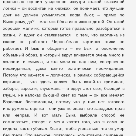
правильно оценил увиденное изнутри этакой сказочной
логики – он воспитан на книжках, он понимает, что лучший
друг не должен ухмыляться, когда бьют, – прямо по
Высоцкому, да? – мальчик Лёша из книжных детей. Он такой
хороший мальчик, который готов правильно разобраться в
жизни. И вдруг он сталкивается с тем, что картинка из
сказки не работает. Черно-белая картинка этики не
работает. И Бык в общем-то – не Бык, а бесконечно
объемный образ, в который вдруг вливается очень много и
жалости, и смысла, и эта молитва над ним, совершенно
неожиданная, даже как-то эстетически неожиданная.
Потому что кажется – логически, в рамках собирающейся
картинки, – что здесь должен быть какой-то криминал,
заборы, заросли, глухомань – и вдруг этот свет, бьющий в
глуши, не напоказ бьющий свет во тьме – он все меняет.
Взрослые беспомощны, потому что у них нет готового
инструмента оценки – они уже не знают, кто заведомо прав
или неправ. И вот мать Быка выбрала способ не
сомневаться, говоря: с меня хватит того, что я сама не
видела, как он убивал. Хватит, чтобы утешаться, что он умер
без греха. Это великое, повторюсь, когнитивное смирение,