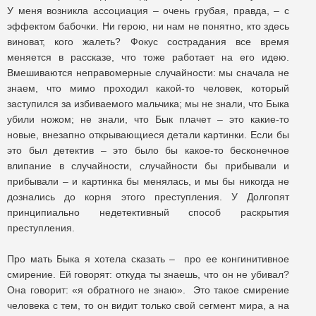
У меня возникла ассоциация – очень грубая, правда, – с
эффектом бабочки. Ни герою, ни нам не понятно, кто здесь
виноват, кого жалеть? Фокус сострадания все время
меняется в рассказе, что тоже работает на его идею.
Вмешиваются неправомерные случайности: мы сначала не
знаем, что мимо проходил какой-то человек, который
заступился за избиваемого мальчика; мы не знали, что Быка
убили ножом; не знали, что Бык плачет – это какие-то
новые, внезапно открывающиеся детали картинки. Если бы
это был детектив – это было бы какое-то бесконечное
влипание в случайности, случайности бы прибывали и
прибывали – и картинка бы менялась, и мы бы никогда не
дознались до корня этого преступления. У Долгопят
принципиально недетективный способ раскрытия
преступления.
Про мать Быка я хотела сказать – про ее конгинитивное
смирение. Ей говорят: откуда ты знаешь, что он не убивал?
Она говорит: «я обратного не знаю». Это такое смирение
человека с тем, то он видит только свой сегмент мира, а на