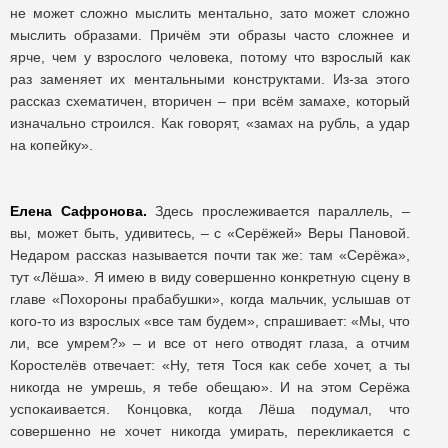
не может сложно мыслить ментально, зато может сложно
мыслить образами. Причём эти образы часто сложнее и
ярче, чем у взрослого человека, потому что взрослый как
раз заменяет их ментальными конструктами. Из-за этого
рассказ схематичен, вторичен – при всём замахе, который
изначально строился. Как говорят, «замах на рубль, а удар
на копейку».
Елена Сафронова.
Здесь прослеживается параллель, –
вы, может быть, удивитесь, – с «Серёжей» Веры Пановой.
Недаром рассказ называется почти так же: там «Серёжа»,
тут «Лёша». Я имею в виду совершенно конкретную сцену в
главе «Похороны прабабушки», когда мальчик, услышав от
кого-то из взрослых «все там будем», спрашивает: «Мы, что
ли, все умрем?» – и все от него отводят глаза, а отчим
Коростелёв отвечает: «Ну, тетя Тося как себе хочет, а ты
никогда не умрешь, я тебе обещаю». И на этом Серёжа
успокаивается. Концовка, когда Лёша подумал, что
совершенно не хочет никогда умирать, перекликается с