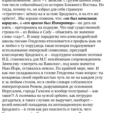
израильтянином. Зато! – с запасом: с грузом ценностей(в
том числе событийных) из истории Ближнего Востока. Но
тогда, почему-то, он избрал для себя странную
«стратегию»: заткну-ка я за пояс Бродского, и на его же
орбите!.. Мы хорошо помним, что:
«он был начальник
караула»
, а
«его врагом был
Император»
– ни дать ни
взять – преторианец на подиуме. Что ещё существенней:
строки-то – из
Войны в
Саду
– объяснять ли значение
слова «сад»?.. В нашу парадигму нео-александрийской
школы письмо Генделева втискивается
в профиль
(как он
и любил о ту пору),ведь такая позиция подразумевает
использование имперской символики, присущей
классицизму Бродского, и – подспудное влияние поэтики
И.Б. становилось для М.Г. неизбежным сопровождением.
Зачем ему «смотреть на Вавилон», под коим значится
Нью-Йорк, оставалось неясно. По крайней мере, мне. И
как оно укладывалось в голове Генделева тоже вопрос: ты
козыряешь своей еврейскостью чуть ли не на каждом углу
и за любым столом, но в своём словаре соблазнился
императорским Римом, разрушившим до основания
Иерусалим, города Галилеи и вообще полстраны! – как
такое?! А полемика на
чужой
орбите
, как нетрудно
догадаться, в таких случаях не выручает, наоборот –
волей-неволей попадаешь на интонационную волну
Бродского – в этом как раз опасность и таится, чего