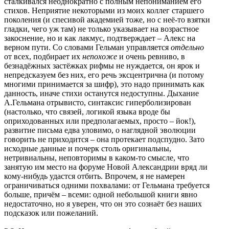
сталкивался неоднократно с полным непониманием его
стихов. Неприятие некоторыми из моих коллег старшего
поколения (и спесивой академией тоже, но с неё-то взятки
гладки, чего уж там) не только указывает на возрастное
закоснение, но и как лакмус, подтверждает – Алекс на
верном пути. Со словами Гельман управляется
отдельно
от всех, подбирает их
непохоже
и очень ревниво, в
безнадёжных застёжках рифмы не нуждается, он ярок и
непредсказуем без них, его речь эксцентрична (и потому
многими принимается за шифр), это надо принимать как
данность, иначе стихи останутся недоступны. Дыхание
А.Гельмана отрывисто, синтаксис гиперболизирован
(настолько, что связей, логикой языка вроде бы
оприходованных или предполагаемых, просто – йок!),
развитие письма едва уловимо, о наглядной эволюции
говорить не приходится – она протекает подспудно. Зато
исходные данные и почерк столь оригинальны,
нетривиальны, неповторимы в каком-то смысле, что
занятую им место на форуме Новой Александрии вряд ли
кому-нибудь удастся отбить. Впрочем, я не намерен
ограничиваться одними похвалами: от Гельмана требуется
больше, причём – всеми: одной небольшой книги явно
недостаточно, но я уверен, что он это сознаёт без наших
подсказок или пожеланий.