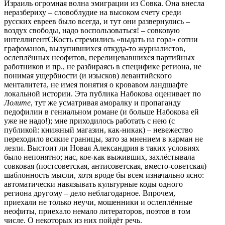
Израиль огромная волна эмиграции из Совка. Она внесла
неразбериху – словоблудие на высоком счету среди
русских евреев было всегда, и тут они развернулись –
воздух свободы, надо воспользоваться! – совковую
интеллигентСКость стремились «выдать на гора» сотни
графоманов, вылупившихся откуда-то журналистов,
ослеплённых неофитов, перелицевавшихся партийных
работников и пр., не разбираясь в специфике региона, не
понимая ущербности (и изысков) левантийского
менталитета, не имея понятия о кровавом ландшафте
локальной истории. Эта публика Набокова оценивает по
Лолите
, тут же усматривая аморалку и пропаганду
педофилии в гениальном романе (и больше Набокова ей
уже не надо!); мне приходилось работать с нею (с
публикой: книжный магазин, как-никак) – невежество
переходило всякие границы, зато за мнением в карман не
лезли. Выстоит ли Новая Александрия в таких условиях
было непонятно; нас, кое-как выживших, захлёстывала
совковая (постсоветская, антисоветская, вместо-советская)
шаблонность мысли, хотя вроде бы всем изначально ясно:
автоматически навязывать культурные коды одного
региона другому – дело неблагодарное. Впрочем,
приехали не только неучи, мошенники и ослеплённые
неофиты, приехало немало литераторов, поэтов в том
числе. О некоторых из них пойдёт речь.