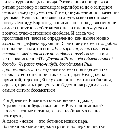
литературная вещь периода. Раскованная припрыжка
ритма; разговор о настоящем верлибре (а не о занудном
белом стихе) тут уместен. И непринуждённость – качество
ценимое. Вещь эта посвящена другу, малоизвестному
поэту Леониду Борисову, написана она под давлением не
самого приятного обстоятельства, а именно – утечки
воздуха художественной свободы. И здесь уже
проглядывает человек определённо, как нынче модно
кляксить
– рефлексирующий. Я не стану на ней подробно
останавливаться, но вот:
«Есть филин, есть сова, есть
пеликан – медлительность сидячего раздумья»
, а то и
вспышка мысли:
«И в Древнем Риме шёл обыкновенный
дождь, //А разве кто-нибудь дождливым Рим
припоминает?»
и следующие за нею полтора десятка
строк – с естественной, так сказать, для Нельдихена
прямотой, терзающей слух «невинным» словообилием;
однако, просить прощенья не будем и наградим его не
самым сытым бессмертьем:
И в Древнем Риме шёл обыкновенный дождь,
А разве кто-нибудь дождливым Рим припоминает?
Но есть вечные истины, какие необходимо вечно
повторять,
А слово «новое» - это ботинок новых пара, -
Ботинки новые до первой грязи и до первой чистки.