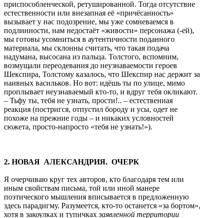
приспособленческой, ретушированной. Тогда отсутствие
естественности или внезапная её «причёсанность»
вызывает у нас подозрение, мы уже сомневаемся в
подлинности, нам недостаёт «живости» персонажа (-ей),
мы готовы усомниться в аутентичности поданного
материала, мы склонны считать, что такая подача
надумана, высосана из пальца. Толстого, вспомним,
возмущали переодевания до неузнаваемости героев
Шекспира, Толстому казалось, что Шекспир нас держит за
наивных васильков. Но вот: идёшь ты по улице, мимо
проплывает неузнаваемый кто-то, и вдруг тебя окликают.
– Тьфу ты, тебя не узнать, прости!.. – естественная
реакция (постригся, отпустил бороду и усы, одет не
похоже на прежние годы – и никаких условностей
сюжета, просто-напросто «тебя не узнать!»).
2. НОВАЯ АЛЕКСАНДРИЯ. ОЧЕРК
Я очерчиваю круг тех авторов, кто благодаря тем или
иным свойствам письма, той или иной манере
поэтического мышления вписывается в предложенную
здесь парадигму. Разумеется, кто-то останется «за бортом»,
хотя в закоулках и тупичках
заявленной
территории