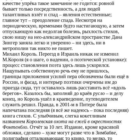
качестве упрёка такое замечание не годится: ровной
бывает только посредственность, а для людей
талантливых взлёт и спад – явления естественные;
главное тут – преодоление спада. Несмотря на
периодическую, временами будто настигающую, а затем
отпускающую как недолгая болезнь, рыхлость стихов,
свою нишу на нео-александрийском пространстве Дана
Зингер заняла легко и уверенно – ни здесь, ни в
метрополии так никто не пишет.
Михаил Король. Переезд в Израиль никак не изменил
М.Короля (я о шаге, о в
и
дении, о поэтической установке):
процесс становления поэта здесь лишь ускорился.
Нащупывать собственную речь ему не пришлось,
границы приложения усилий пера обозначены были ещё в
России, и фасад, и интерьер поэтики очерчены им до
приезда сюда, тут оставалось лишь расставить всё «вдоль
берегов». Казалось бы, заполняй до краёв
русло
– и делу
конец, но Король ушёл в краеведение, путеводителем
служить решил. Правда, в 2001-м в Питере была
напечатана последняя (я всё же надеюсь – пока последняя)
книга стихов. С улыбчивым, слегка кокетливым
названием
Королевская охота на ежей в окрестностях
Фонтенбло
. Отчёт за 10 лет. Издание, кроме красивой
обложки, сделано – хуже могут разве что в Зимбабве,
полиграфия отталкивающая: то криво, то мелко, то