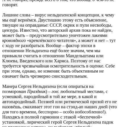
говорят.
Лишние слова – вирус нельдихенской концепции, к чему
мы ещё вернёмся. Двустишию этому есть объяснение,
тянущее на оправданье: СССР, окрик и пули несвободы,
цензура. Известно, что авторский архив пока не найден,
может быть – предусмотрительно уничтожен лакеями
кровоядного
«кремлёвского читателя», а может и нет – тут
с ходу не разобраться. Вообще – фактор эпохи в
отношении Нельдихена ещё более значим, чем мы
привыкли считать в отношении Мандельштама или
Клюева, Введенского или Хармса. Поэтому от нас
требуется чрезвычайная осмотрительность в оценке. Себе
при этом, однако, не изменяя: быть объективным не
означает быть чрезмерно снисходительным.
Манера Сергея Нельдихена (если опираться на
поэмороман
Праздник
) –
гон
: любопытный местами, с
усмешкой, пародийный в той же мере, в какой и
автопародийный. Поэзией или ритмической прозой его не
назовёшь, смахивает этот гон на стэнд-ап наших дней (что
для того времени, бесспорно – особо иобособленно!).
Находясь в полной гармонии с этакой «беспечной»
установкой, лирический герой Сергея Нельдихена падок