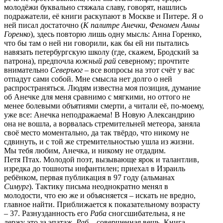
молодёжи буквально стяжала славу, говорят, нашлись
подражатели, её книги раскупают в Москве и Питере. Я о
ней писал достаточно (
К палитре Анечки
,
Феномен Анны
Горенко
), здесь повторю лишь одну мысль: Анна Горенко,
что бы там о ней ни говорили, как бы ей ни пытались
навязать петербургскую школу (где, скажем, Бродский за
патрона), предпочла
южный рай
северному; прочтите
внимательно
Северъюг
– все вопросы на этот счёт у вас
отпадут сами собой. Мне смысла нет долго о ней
распространяться. Людям известна моя позиция, думание
об Анечке для меня сравнимо с мягкими, но оттого не
менее болевыми объятиями смерти, а читали её, по-моему,
уже все: Анечка неподражаема! В Новую Александрию
она не вошла, а ворвалась стремительней метеора, заняла
своё место моментально, да так твёрдо, что никому не
сдвинуть, и с той же стремительностью ушла из жизни.
Мы тебя любим, Анечка, и никому не отдадим.
Петя Птах. Молодой поэт, вызывающе ярок и талантлив,
изредка до тошноты инфантилен; приехал в Израиль
ребёнком, первая публикация в 97 году (альманах
Симург
). Тактику письма неоднократно менял в
молодости, что ею же и объясняется – искать не вредно,
главное найти. Приближается к показательному возрасту
– 37. Разнузданность его
Раба
сногсшибательна, я не
держу это за эпатаж,
Раб
– совершенная вещь. Книга