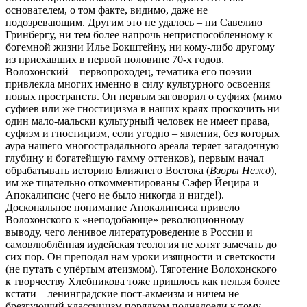
основателем, о том факте, видимо, даже не
подозревающим. Другим это не удалось – ни Савелию
Гринбергу, ни тем более напрочь неприспособленному к
богемной жизни Илье Бокштейну, ни кому-либо другому
из приехавших в первой половине 70-х годов.
Волохонский – первопроходец, тематика его поэзии
привлекла многих именно в силу культурного освоения
новых пространств. Он первым заговорил о суфиях (мимо
суфиев или же гностицизма в наших краях проскочить ни
один мало-мальски культурный человек не имеет права,
суфизм и гностицизм, если угодно – явления, без которых
аура нашего многострадального ареала теряет загадочную
глубину и богатейшую гамму оттенков), первым начал
обрабатывать историю Ближнего Востока (
Взоры Нежд
),
им же тщательно откомментированы С
э
фер Йецира и
Апокалипсис (чего не было никогда и нигде!).
Доскональное понимание Апокалипсиса привело
Волохонского к «неподобающе» революционному
выводу, чего ленивое литературоведение в России и
самовлюблённая иудейская теология не хотят замечать до
сих пор. Он преподал нам уроки изящности и светскости
(не путать с упёртым атеизмом). Тяготение Волохонского
к творчеству Хлебникова тоже пришлось как нельзя более
кстати – ленинградские пост-акмеизм и ничем не
брезгующий классицизм порядком поднадоели к тому