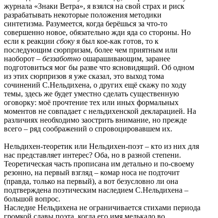
журнала «Знаки Ветра», я взялся на свой страх и риск
разрабатывать некоторые положения методики
синтетизма. Разумеется, когда берёшься за что-то
совершенно новое, обязательно жди яда со стороны. Но
если к реакции
сбоку
я был кое-как готов, то к
последующим сюрпризам, более чем приятным или
наоборот –
беззаботно
ошарашивающим, заранее
подготовиться мог бы разве что ясновидящий. Об одном
из этих сюрпризов я уже сказал, это выход тома
сочинений С.Нельдихена, о других ещё скажу по ходу
темы, здесь же будет уместно сделать существенную
оговорку: моё прочтение тех или иных формальных
моментов не совпадает с нельдихенской декларацией. На
различиях необходимо заострить внимание, но прежде
всего – ряд соображений о спровоцировавшем их.
Нельдихен-теоретик или Нельдихен-поэт – кто из них для
нас представляет интерес? Оба, но в разной степени.
Теоретическая часть прописана им детально и по-своему
резонно, на первый взгляд – комар носа не подточит
(правда, только на первый), а вот безусловно ли она
подтверждена поэтическим наследием С.Нельдихена –
большой вопрос.
Наследие Нельдихена не ограничивается стихами периода
громкой славы поэта, когда его имя мелькало во