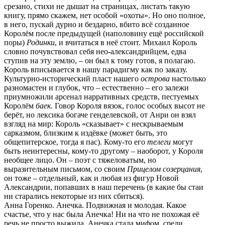
срезано, стихи не дышат на страницах, листать такую
книгу, прямо скажем, нет особой «охоты». Но оно полное,
в него, пускай дурно и бездарно, вбито всё созданное
Королём после предыдущей (наполовину ещё российской
поры)
Родинки
, и вчитаться в неё стоит. Михаил Король
словно почувствовал себя нео-александрийцем, едва
ступив на эту землю, – он был к тому готов, я полагаю.
Король вписывается в нашу парадигму как по заказу.
Культурно-исторический пласт нашего
острова
настолько
разномастен и глубок, что – естественно – его залежи
приумножили арсенал нарративных средств, пестуемых
Королём
баек
. Говор Короля вязок, голос особых высот не
берёт, но лексика богаче генделевской, от Анри он взял
взгляд на мир: Король «сказывает» с нескрываемым
сарказмом, близким к издёвке (может быть, это
общепитерское, тогда я пас). Кому-то его
телеги
могут
быть неинтересны, кому-то другому – наоборот, у Короля
необщее лицо. Он – поэт с тяжеловатым, но
выразительным письмом, со своим
Прицелом созерцания
,
он тоже – отдельный, как и любая из фигур Новой
Александрии, попавших в наш перечень (в какие бы стаи
ни старались некоторые из них сбиться).
Анна Горенко. Анечка. Подвижная и молодая. Какое
счастье, что у нас была Анечка! Ни на что не похожая её
речь не просто выжила, Анечка стала мифом, среди