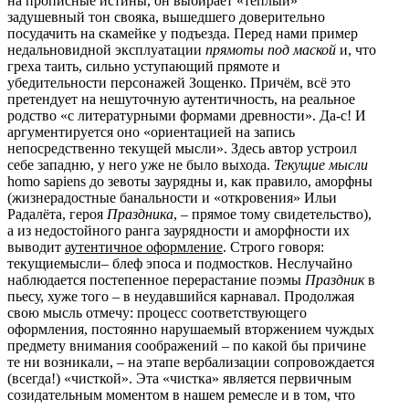
на прописные истины, он выбирает «тёплый»
задушевный тон свояка, вышедшего доверительно
посудачить на скамейке у подъезда. Перед нами пример
недальновидной эксплуатации
прямоты под маской
и, что
греха таить, сильно уступающий прямоте и
убедительности персонажей Зощенко. Причём, всё это
претендует на нешуточную аутентичность, на реальное
родство «с литературными формами древности». Да-с! И
аргументируется оно «ориентацией на запись
непосредственно текущей мысли». Здесь автор устроил
себе западню, у него уже не было выхода.
Текущие мысли
homo sapiens до зевоты заурядны и, как правило, аморфны
(жизнерадостные банальности и «откровения» Ильи
Радалёта, героя
Праздника
, – прямое тому свидетельство),
а из недостойного ранга заурядности и аморфности их
выводит
аутентичное оформление
. Строго говоря:
текущиемысли– блеф эпоса и подмостков. Неслучайно
наблюдается постепенное перерастание поэмы
Праздник
в
пьесу, хуже того – в неудавшийся карнавал. Продолжая
свою мысль отмечу: процесс соответствующего
оформления, постоянно нарушаемый вторжением чуждых
предмету внимания соображений – по какой бы причине
те ни возникали, – на этапе вербализации сопровождается
(всегда!) «чисткой». Эта «чистка» является первичным
созидательным моментом в нашем ремесле и в том, что