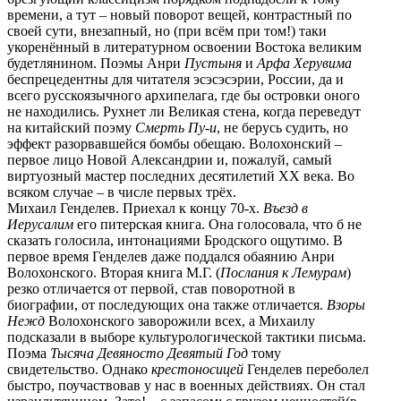
времени, а тут – новый поворот вещей, контрастный по
своей сути, внезапный, но (при всём при том!) таки
укоренённый в литературном освоении Востока великим
будетлянином. Поэмы Анри
Пустыня
и
Арфа Херувима
беспрецедентны для читателя эсэсэсэрии, России, да и
всего русскоязычного архипелага, где бы островки оного
не находились. Рухнет ли Великая стена, когда переведут
на китайский поэму
Смерть Пу-и
, не берусь судить, но
эффект разорвавшейся бомбы обещаю. Волохонский –
первое лицо Новой Александрии и, пожалуй, самый
виртуозный мастер последних десятилетий ХХ века. Во
всяком случае – в числе первых трёх.
Михаил Генделев. Приехал к концу 70-х.
Въезд в
Иерусалим
его питерская книга. Она голосовала, что б не
сказать голосила, интонациями Бродского ощутимо. В
первое время Генделев даже поддался обаянию Анри
Волохонского. Вторая книга М.Г. (
Послания к Лемурам
)
резко отличается от первой, став поворотной в
биографии, от последующих она также отличается.
Взоры
Нежд
Волохонского заворожили всех, а Михаилу
подсказали в выборе культурологической тактики письма.
Поэма
Тысяча Девяносто Девятый Год
тому
свидетельство. Однако
крестоносицей
Генделев переболел
быстро, поучаствовав у нас в военных действиях. Он стал