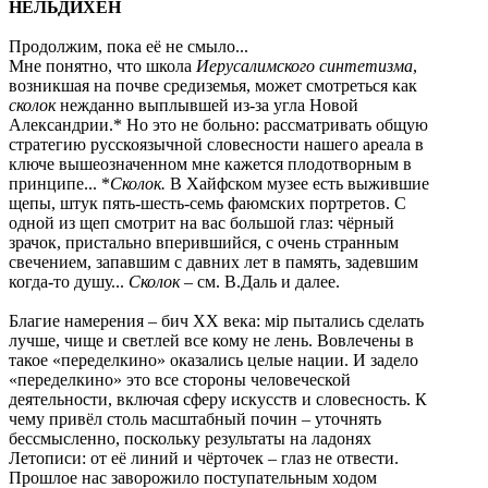
НЕЛЬДИХЕН
Продолжим, пока её не смыло...
Мне понятно, что школа
Иерусалимского синтетизма
,
возникшая на почве средиземья, может смотреться как
сколок
нежданно выплывшей из-за угла Новой
Александрии.* Но это не больно: рассматривать общую
стратегию русскоязычной словесности нашего ареала в
ключе вышеозначенном мне кажется плодотворным в
принципе... *
Сколок.
В Хайфском музее есть выжившие
щепы, штук пять-шесть-семь фаюмских портретов. С
одной из щеп смотрит на вас большой глаз: чёрный
зрачок, пристально вперившийся, с очень странным
свечением, запавшим с давних лет в память, задевшим
когда-то душу...
Сколок
– см. В.Даль и далее.
Благие намерения – бич ХХ века: мір пытались сделать
лучше, чище и светлей все кому не лень. Вовлечены в
такое «переделкино» оказались целые нации. И задело
«переделкино» это все стороны человеческой
деятельности, включая сферу искусств и словесность. К
чему привёл столь масштабный почин – уточнять
бессмысленно, поскольку результаты на ладонях
Летописи: от её линий и чёрточек – глаз не отвести.
Прошлое нас заворожило поступательным ходом