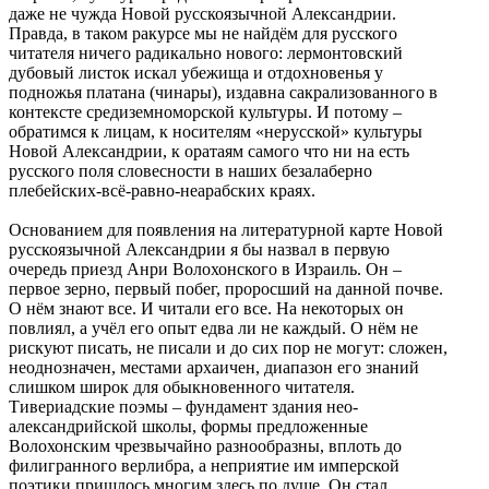
даже не чужда Новой русскоязычной Александрии.
Правда, в таком ракурсе мы не найдём для русского
читателя ничего радикально нового: лермонтовский
дубовый листок искал убежища и отдохновенья у
подножья платана (чинары), издавна сакрализованного в
контексте средиземноморской культуры. И потому –
обратимся к лицам, к носителям «нерусской» культуры
Новой Александрии, к оратаям самого что ни на есть
русского поля словесности в наших безалаберно
плебейских-всё-равно-неарабских краях.
Основанием для появления на литературной карте Новой
русскоязычной Александрии я бы назвал в первую
очередь приезд Анри Волохонского в Израиль. Он –
первое зерно, первый побег, проросший на данной почве.
О нём знают все. И читали его все. На некоторых он
повлиял, а учёл его опыт едва ли не каждый. О нём не
рискуют писать, не писали и до сих пор не могут: сложен,
неоднозначен, местами архаичен, диапазон его знаний
слишком широк для обыкновенного читателя.
Тивериадские поэмы – фундамент здания нео-
александрийской школы, формы предложенные
Волохонским чрезвычайно разнообразны, вплоть до
филигранного верлибра, а неприятие им имперской
поэтики пришлось многим здесь по душе. Он стал