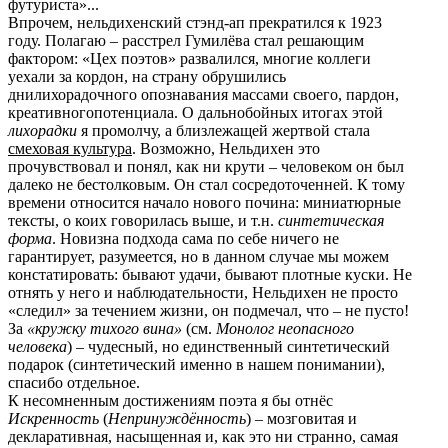
футуриста»...
Впрочем, нельдихенский стэнд-ап прекратился к 1923
году. Полагаю – расстрел Гумилёва стал решающим
фактором: «Цех поэтов» развалился, многие коллеги
уехали за кордон, на страну обрушились
днилихорадочного опознавания массами своего, пардон,
креативногопотенциала. О дальнобойных итогах этой
лихорадки
я промолчу, а близлежащей жертвой стала
смеховая культура
. Возможно, Нельдихен это
прочувствовал и понял, как ни крути – человеком он был
далеко не бестолковым. Он стал сосредоточенней. К тому
времени относится начало нового почина: миниатюрные
тексты, о коих говорилась выше, и т.н.
синтетическая
форма
. Новизна подхода сама по себе ничего не
гарантирует, разумеется, но в данном случае мы можем
констатировать: бывают удачи, бывают плотные куски. Не
отнять у него и наблюдательности, Нельдихен не просто
«следил» за течением жизни, он подмечал, что – не пусто!
За
«кружку тихого вина»
(см.
Монолог неопасного
человека
) – чудесный, но единственный синтетический
подарок (синтетический именно в нашем понимании),
спасибо отдельное.
К несомненным достижениям поэта я бы отнёс
Искренность
(
Непринуждённость
) – мозговитая и
декларативная, насыщенная и, как это ни странно, самая