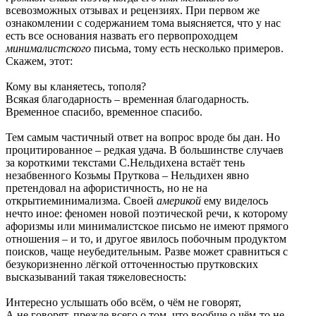
всевозможных отзывах и рецензиях. При первом же
ознакомлении с содержанием тома выясняется, что у нас
есть все основания назвать его первопроходцем
минималистского
письма, тому есть несколько примеров.
Скажем, этот:
Кому вы кланяетесь, тополя?
Всякая благодарность – временная благодарность.
Временное спасибо, временное спасибо.
Тем самым частичный ответ на вопрос вроде бы дан. Но
процитированное – редкая удача. В большинстве случаев
за короткими текстами С.Нельдихена встаёт тень
незабвенного Козьмы Пруткова – Нельдихен явно
претендовал на афористичность, но не на
открытиеминимализма. Своей
америкой
ему виделось
нечто иное: феномен новой поэтической речи, к которому
афоризмы или минималистское письмо не имеют прямого
отношения – и то, и другое явилось побочным продуктом
поисков, чаще неубедительным. Разве может сравниться с
безукоризненно лёгкой отточенностью прутковских
высказываний такая тяжеловесность:
Интересно услышать обо всём, о чём не говорят,
А не говорят, прежде всего о том, что вообще о чём-то не