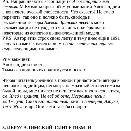
P.S. Напрашиваются ассоциации с
Александрийскими
песнями
М.Кузмина при любом упоминании Александрии
в контексте русской словесности. Что сказать? Не смею
перечить, так оно и должно быть, свобода и
раскованность форм
Александрийских песен
в моей
рекомендации не нуждаются и лишь подчёркивают
некоторые из аспектов вышеизложенной модели.
P.P.S. Автор этих строк свою лепту в тему внёс ещё в 1991
году в поэме с комментариями
При свете этих чёрных
дыр
следующими словами:
Рим выживет.
Александрию смоет.
Тьмы саранчи опять поднимутся в песках.
Чтобы читатель убедился в полной причастности автора к
нео-александрийцам, несмотря на мрачный его пессимизм
былой поры, мне ничего не остаётся как просто сослаться,
см.
Хлеб и гранат, Не всё об огне, Негромкие
песни
маджнуна, Сад и его обитатели
, книги
Пятерня, Азбука,
Terra Nova
и др. Они сами за себя говорят.
3. ИЕРУСАЛИМСКИЙ СИНТЕТИЗМ И