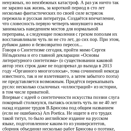
ненужных, но неизбежных катастроф. А раз уж ничто так
не заразно как жизнь, за короткий период в сто лет
несколько фантастических по своей силе встрясок
пережила и русская литература. Создаётся впечатление,
что словесность первую четверть минувшего века
занималась наведением мостов для нормальной
переправы, а следующие поколения с грехом пополам их
восстанавливали чуть ли не сто лет, до сих пор. При этом,
рубикон
давно и безвозвратно пересох...
Говоря о Синтетизме сегодня, пройти мимо Сергея
Нéльдихена и его главной декларации «Основы
литературного синтетизма» (о существовании каковой
автор этих строк даже не подозревал до выхода в 2013
году «Органного многоголосья», тома сочинений некогда
известного, так и не взлетевшего, а затем забытого поэта)
не представляется возможным. Придётся перекапывать
русло: несколько ссылочных «иллюстраций» из истории,
в том числе приватной.
Впервые с идеей о синтетичности искусства поэзии слуга
покорный столкнулся, пытаясь осилить чуть ли не 40 лет
назад издание трудов В.Брюсова под общим названием
(если не ошибаюсь) Ars Poetica. Не ищите в его трудах
такой титул, то было английское издание на русском
языке, подготовленное каким-то из университетов,
сборник объединял несколько работ Брюсова о поэтике,