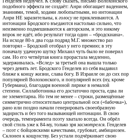
Генделев недоучёл. К слову сказать, письмо Волохонского
подобного эффекта не создаёт: Анри обогащает в
и
дением,
знаниями, темой, ходами любопытными, но интонации
Анри НЕ заразительны, к
голосу
не приклеиваются. А
интонации Бродского въедаются настолько сильно, что
неизменно подмешиваются к авторским, и это никому
впрок не идёт, ибо результат тогда один – «бродскиана».
На исходе 80-х два года подряд М.Г. множество раз
повторял – Бродский отобрал у него премию; в эту
поначалу удачную шутку Михаил чуть было не поверил
сам. Но его четвёртая книга прорастала медленно,
задерживалась. «Вслед» за третьей она вышла только
через девять лет. Бродского Генделев из себя выдавил
ближе к концу жизни, слава богу. В Израиле он до сих пор
популярней Волохонского, и популярней всех (ну, кроме
Губермана), благодаря военной лирике в немалой
степени. Силлаботоника его достаточно проста, едва ли
не элементарна. Но тем не менее – строки, размещённые
симметрично относительно центральной оси («бабочка»),
рано или поздно начали генерировать своеобразную
задиристь и без того вызывающей интонации. В свою
очередь, темперамента поэту хватало всегда. Он обрёл
свой стиль уже к 84-му, только зря
засмотрелся
. Генделев
– поэт с бойцовскими качествами, грубоват, амбициозен.
Склонен к кощунству. Без устали подчёркивает свою