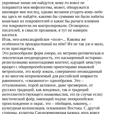
укромные ниши им найдутся; кому-то вовсе не
понравится моя мифологема, может, обнаружатся
шипящие мне вослед, однако желания угодить кому-либо
вы здесь не найдёте, какими бы суммами ни были набиты
кошельки их покровителей и какие бы рычаги влияния
эти покровители ни контролировали. Оговорюсь:
писателей, в смысле прозаиков, я тут не намерен
касаться.
Итак, нео-александрийское «поле»... Каковы же
особенности
произрастаний
на нём? Их не так уж и мало,
если приглядеться.
Это разнообразие форм
говора,
их метрико-ритмическая и
лексическая неоднородность, это насыщенный историко-
религиозными коннотациями контент, идущий зачастую
вразрез с общеевропейскими ориентирами языковой
метрополии, это
колёр
локаль
, совершенно неожиданный
и во многом неприемлемый для российской неяркости
равнинного, «смазанного» однообразия. Это –
отталкивание, порой активное, даже чрезмерное, от
русских традиций, как кондовых, так и традиций
интеллигентствующего инакомыслия, это (в случае если)
мистический флёр, имеющий подчас неевропейское
происхождение и окрас, это – обобщим, наконец, –
культурная колонизация, осваивание Востока. С другой
стороны, культура Средиземноморья разных эпох вовсе