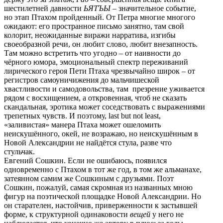
шестилетней давности
ЬЯТЪЫ
– значительное событие,
но этап Птахом пройденный. От Петра многие многого
ожидают: его пространное письмо занятно, там свой
колорит, неожиданные виражи нарратива, изгибы
своеобразной речи, он любит слово, любит внезапность.
Там можно встретить что угодно – от наивности до
чёрного юмора, эмоциональный спектр переживаний
лирического героя Пети Птаха чрезвычайно широк – от
регистров самоуничижения до мальчишеской
хвастливости и самодовольства, там презрение уживается
рядом с восхищением, а откровенная, чтоб не сказать
скандальная, эротика может соседствовать с выражениями
трепетных чувств. И поэтому, last but not least,
«заливистая» манера Птаха может ошеломить
неискушённого, окей, не возражаю, но неискушённым в
Новой Александрии не найдётся стула, разве что
стульчак.
Евгений Сошкин. Если не ошибаюсь, появился
одновременно с Птахом в тот же год, в том же альманахе,
затеянном самим же Сошкиным с друзьями. Поэт
Сошкин, пожалуй, самая скромная из названных мною
фигур на поэтической площадке Новой Александрии. Но
он старателен, настойчив, приверженности к застывшей
форме, к структурной одинаковости
вещей
у него не