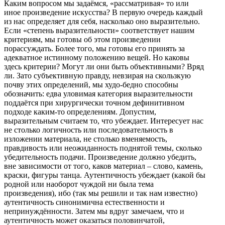
Каким вопросом мы задаёмся, «рассматривая» то или
иное произведение искусства? В первую очередь каждый
из нас определяет для себя, насколько оно выразительно.
Если «степень выразительности» соответствует нашим
критериям, мы готовы об этом произведении
порассуждать. Более того, мы готовы его принять за
адекватное истинному положению вещей. Но каковы
здесь критерии? Могут ли они быть объективными? Вряд
ли. Зато субъективную правду, невзирая на скользкую
почву этих определений, мы худо-бедно способны
обозначить: едва уловимая категория выразительности
поддаётся при хирургически точном дефинитивном
подходе каким-то определениям. Допустим,
выразительным считаем то, что убеждает. Интересует нас
не столько логичность или последовательность в
изложении материала, не столько вменяемость,
правдивость или неожиданность поднятой темы, сколько
убедительность подачи. Произведение должно убедить,
вне зависимости от того, каков материал – слово, камень,
краски, фигуры танца. Аутентичность убеждает (какой бы
родной или наоборот чуждой ни была тема
произведения), ибо (так мы решили и так нам известно)
аутентичность синонимична естественности и
непринуждённости. Затем мы вдруг замечаем, что и
аутентичность может оказаться половинчатой,