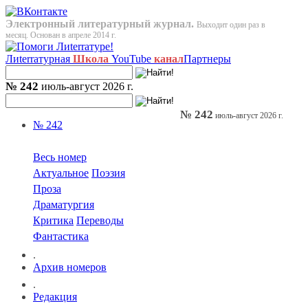
Электронный литературный журнал.
Выходит один раз в
месяц. Основан в апреле 2014 г.
Лиterraтурная
Школа
YouTube
канал
Партнеры
№ 242
июль-август 2026 г.
№ 242
июль-август 2026 г.
№ 242
Весь номер
Актуальное
Поэзия
Проза
Драматургия
Критика
Переводы
Фантастика
.
Архив номеров
.
Редакция