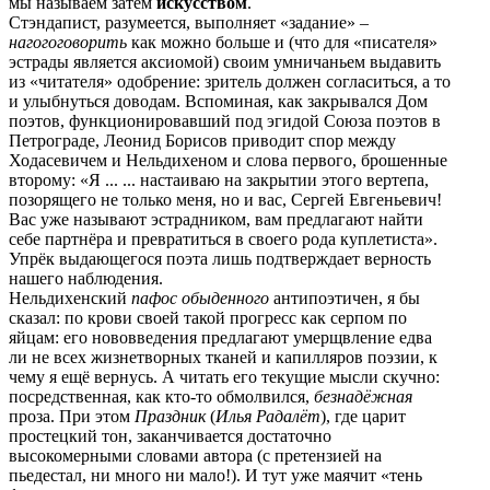
мы называем затем
искусством
.
Стэндапист, разумеется, выполняет «задание» –
нагогоговорить
как можно больше и (что для «писателя»
эстрады является аксиомой) своим умничаньем выдавить
из «читателя» одобрение: зритель должен согласиться, а то
и улыбнуться доводам. Вспоминая, как закрывался Дом
поэтов, функционировавший под эгидой Союза поэтов в
Петрограде, Леонид Борисов приводит спор между
Ходасевичем и Нельдихеном и слова первого, брошенные
второму: «Я ... ... настаиваю на закрытии этого вертепа,
позорящего не только меня, но и вас, Сергей Евгеньевич!
Вас уже называют эстрадником, вам предлагают найти
себе партнёра и превратиться в своего рода куплетиста».
Упрёк выдающегося поэта лишь подтверждает верность
нашего наблюдения.
Нельдихенский
пафос обыденного
антипоэтичен, я бы
сказал: по крови своей такой прогресс как серпом по
яйцам: его нововведения предлагают умерщвление едва
ли не всех жизнетворных тканей и капилляров поэзии, к
чему я ещё вернусь. А читать его текущие мысли скучно:
посредственная, как кто-то обмолвился,
безнадёжная
проза. При этом
Праздник
(
Илья Радалёт
), где царит
простецкий тон, заканчивается достаточно
высокомерными словами автора (с претензией на
пьедестал, ни много ни мало!). И тут уже маячит «тень