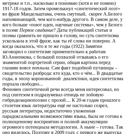
метрике и т.п., насколько я понимаю (хотя и не помню)
1917-18 годов. Затем промелькнул «синтетический поэт»
во фразе Мандельштама, очень смутный, скорее А.Белого
напоминающий, чем кого-нибудь другого. В самом деле, у
кого больше «поют идеи, научные системы», чем у Белого
в поэме
Первое свидание
? Даты публикаций статьи и
поэмы сравнить не пришло в голову, но суть синтетизма
ускользала в этой фразе, как ты её слова ни поверни. А
когда оказалось, что в те же годы (1922) Замятин
заговорил о синтетизме применительно к работам
Ю.Анненкова, с большой похвалой отзываясь о его
знаменитой портретной серии, общая картина перед
глазами вовсе
поплыла
. Сам факт подобной путаницы –
свидетельство разброда: кто куда, кто о чём... В двадцатые
годы, в эпоху коронованной диалектики, идея синтетизма
порхала свободно...
Феномен синтетичной речи всегда меня интересовал, но
под синтезом я подразумевал отнюдь не лобовую
гибридизациюпоэзии с прозой.... К 20-м годам прошлого
столетия язык литературы ещё не настолько созрел,
русская литература, недостаточно ухоженная
парадоксальными возможностями языка, была не готова к
полноценному восприятию и полной аккумуляции
огромного потенциала методологии. А ныне – готова. Так
оно виделось. Поэтому в 2009 году, с первого же выпуска