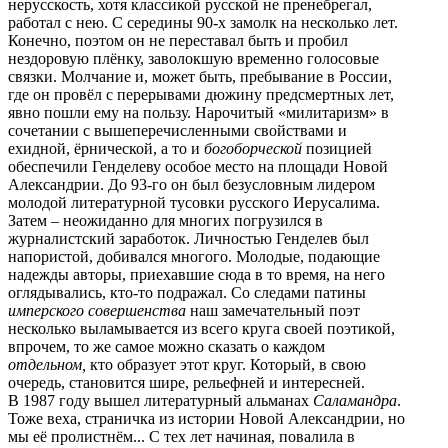
нерусскость, хотя классикой русской не пренебрегал,
работал с нею. С середины 90-х замолк на несколько лет.
Конечно, поэтом он не переставал быть и пробил
нездоровую плёнку, заволокшую временно голосовые
связки. Молчание и, может быть, пребывание в России,
где он провёл с перерывами дюжину предсмертных лет,
явно пошли ему на пользу. Нарочитый «милитаризм» в
сочетании с вышеперечисленными свойствами и
ехидной, ёрнической, а то и
богоборческой
позицией
обеспечили Генделеву особое место на площади Новой
Александрии. До 93-го он был безусловным лидером
молодой литературной тусовки русского Иерусалима.
Затем – неожиданно для многих погрузился в
журналистский заработок. Личностью Генделев был
напористой, добивался многого. Молодые, подающие
надежды авторы, приехавшие сюда в то время, на него
оглядывались, кто-то подражал. Со следами патины
имперского совершенства
наш замечательный поэт
несколько выламывается из всего круга своей поэтикой,
впрочем, то же самое можно сказать о каждом
отдельном,
кто образует этот круг. Который, в свою
очередь, становится шире, рельефней и интересней.
В 1987 году вышел литературный альманах
Саламандра
.
Тоже веха, страничка из истории Новой Александрии, но
мы её пролистнём... С тех лет начиная, повалила в