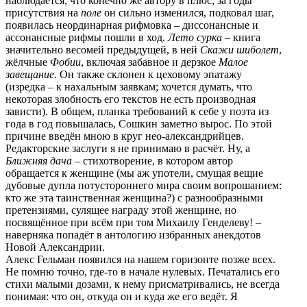
наблюдается, что конечно же автору в плюс; за годы
присутствия на
поле
он сильно изменился, подковал шаг,
появилась неординарная рифмовка – диссонансные и
ассонансные рифмы пошли в ход.
Лето сурка
– книга
значительно весомей предыдущей, в ней
Скажи шиболет
,
жёлчные
Фобии
, включая забавное и дерзкое
Малое
завещание
. Он также склонен к цеховому эпатажу
(изредка – к нахальным заявкам; хочется думать, что
некоторая злобность его текстов не есть производная
зависти). В общем, планка требований к себе у поэта из
года в год повышалась, Сошкин заметно вырос. По этой
причине введён мною в круг нео-александрийцев.
Редакторские заслуги я не принимаю в расчёт. Ну, а
Ближняя дача
– стихотворение, в котором автор
обращается к женщине (мы аж употели, смущая вещие
дубовые дупла потустороннего мира своим вопрошанием:
кто же эта таинственная женщина?) с разнообразными
претензиями, сулящее награду этой женщине, но
посвящённое при всём при том Михаилу Генделеву! –
наверняка попадёт в антологию избранных анекдотов
Новой Александрии.
Алекс Гельман появился на нашем горизонте позже всех.
Не помню точно, где-то в начале нулевых. Печатались его
стихи малыми дозами, к нему присматривались, не всегда
понимая: что он, откуда он и куда же его ведёт. Я