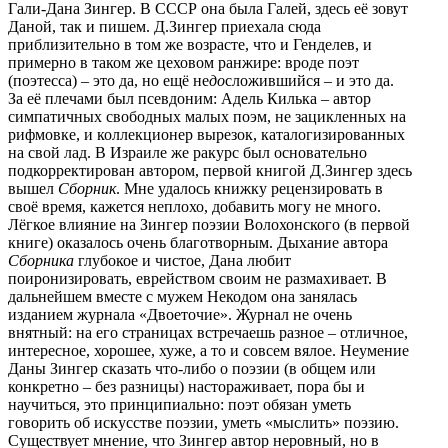
Гали-Дана Зингер. В СССР она была Галей, здесь её зовут
Даной, так и пишем. Д.Зингер приехала сюда
приблизительно в том же возрасте, что и Генделев, и
примерно в таком же цеховом ранжире: вроде поэт
(поэтесса) – это да, но ещё не
до
сложившийся – и это да.
За её плечами был псевдоним: Адель Килька – автор
симпатичных свободных малых поэм, не зацикленных на
рифмовке, и коллекционер вырезок, каталогизированных
на свой лад. В Израиле же ракурс был основательно
подкорректирован автором, первой книгой Д.Зингер здесь
вышел
Сборник
. Мне удалось книжку рецензировать в
своё время, кажется неплохо, добавить могу не много.
Лёгкое влияние на Зингер поэзии Волохонского (в первой
книге) оказалось очень благотворным. Дыхание автора
Сборника
глубокое и чистое, Дана любит
поиронизировать, еврейством своим не размахивает. В
дальнейшем вместе с мужем Некодом она занялась
изданием журнала «Двоеточие». Журнал не очень
внятный: на его страницах встречаешь разное – отличное,
интересное, хорошее, хуже, а то и совсем вялое. Неумение
Даны Зингер сказать что-либо о поэзии (в общем или
конкретно – без разницы) настораживает, пора бы и
научиться, это принципиально: поэт обязан уметь
говорить об искусстве поэзии, уметь «мыслить» поэзию.
Существует мнение, что Зингер автор неровный, но в