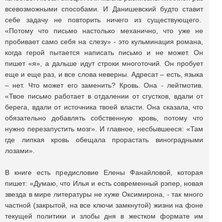
всевозможными способами. И Данишевский будто ставит
себе задачу не повторить ничего из существующего.
«Потому что письмо настолько механично, что уже не
пробивает само себя на слезу» - это кульминация романа,
когда герой пытается написать письмо и не может. Он
пишет «я», а дальше идут строки многоточий. Он пробует
еще и еще раз, и все слова неверны. Адресат – есть, языка
– нет. Что может его заменить? Кровь. Она - лейтмотив.
«Твое письмо работает в отдалении от сгустков, вдали от
берега, вдали от источника твоей власти. Она сказала, что
обязательно добавлять собственную кровь, потому что
нужно перезапустить мозг». И главное, несбывшееся: «Там
где липкая кровь обещала прорастать виноградными
лозами».
В книге есть предисловие Елены Фанайловой, которая
пишет: «Думаю, что Илья и есть современный рэпер, новая
звезда в мире литературы не хуже Оксимирона, - так много
частной (закрытой, на все ключи замкнутой) жизни на фоне
текущей политики и злобы дня в жестком формате им