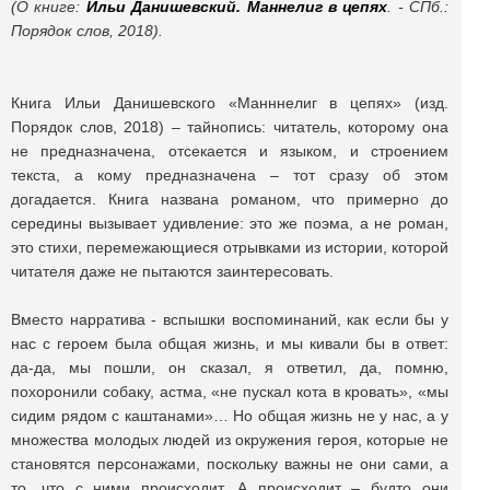
(О книге:
Ильи Данишевский. Маннелиг в цепях
. - СПб.:
Порядок слов, 2018).
Книга Ильи Данишевского «Манннелиг в цепях» (изд.
Порядок слов, 2018) – тайнопись: читатель, которому она
не предназначена, отсекается и языком, и строением
текста, а кому предназначена – тот сразу об этом
догадается. Книга названа романом, что примерно до
середины вызывает удивление: это же поэма, а не роман,
это стихи, перемежающиеся отрывками из истории, которой
читателя даже не пытаются заинтересовать.
Вместо нарратива - вспышки воспоминаний, как если бы у
нас с героем была общая жизнь, и мы кивали бы в ответ:
да-да, мы пошли, он сказал, я ответил, да, помню,
похоронили собаку, астма, «не пускал кота в кровать», «мы
сидим рядом с каштанами»… Но общая жизнь не у нас, а у
множества молодых людей из окружения героя, которые не
становятся персонажами, поскольку важны не они сами, а
то, что с ними происходит. А происходит – будто они