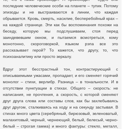
последние человеческие особи на планете – тупик. Потому
эпизоды и не выстраиваются в линии, что каждая
обрывается. Кровь, смерть, насилие, бесперебойный крах –
на каждой странице. Эти как бы воспоминания похожи на
беседу, которую мы подслушиваем, стоя перед
заиндевевшим окном, и пытаемся всмотреться, кому
монотонно, скороговоркой, языком рэпа все это
рассказывает герой? То кажется, что другу, то, что
психоаналитику или просто зеркалу.
Вдруг этот бесстрастный тон, контрастирующий с
описываемыми ужасами, пропадает, и его сменяет горячий
монолог – стихи, верлибр. Разница – в тональности. И в
отсутствии пунктуации в стихах. Общего – скорость: не
написания, не прочтения, а скорость, с которой сменяют
друг друга слова или составы слов, как бы захлебываясь
друг другом, сталкиваясь на ходу и на секунду застывая. В
стихах много цвета (серебряный, бирюзовый, зеленоватый,
малахитовый, черный, чернеющий, белый, белесый, черно-
белый – строгая гамма) и много фактуры: стекло, металл,