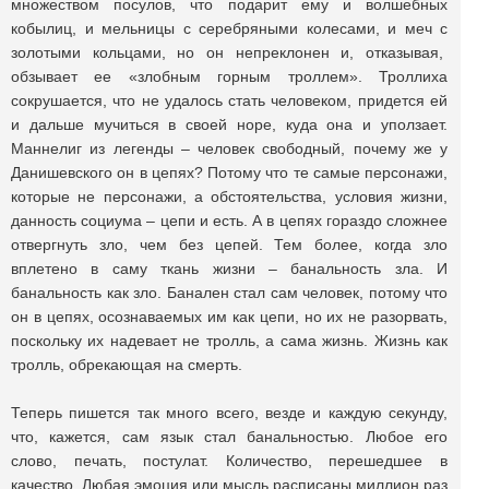
множеством посулов, что подарит ему и волшебных
кобылиц, и мельницы с серебряными колесами, и меч с
золотыми кольцами, но он непреклонен и, отказывая,
обзывает ее «злобным горным троллем». Троллиха
сокрушается, что не удалось стать человеком, придется ей
и дальше мучиться в своей норе, куда она и уползает.
Маннелиг из легенды – человек свободный, почему же у
Данишевского он в цепях? Потому что те самые персонажи,
которые не персонажи, а обстоятельства, условия жизни,
данность социума – цепи и есть. А в цепях гораздо сложнее
отвергнуть зло, чем без цепей. Тем более, когда зло
вплетено в саму ткань жизни – банальность зла. И
банальность как зло. Банален стал сам человек, потому что
он в цепях, осознаваемых им как цепи, но их не разорвать,
поскольку их надевает не тролль, а сама жизнь. Жизнь как
тролль, обрекающая на смерть.
Теперь пишется так много всего, везде и каждую секунду,
что, кажется, сам язык стал банальностью. Любое его
слово, печать, постулат. Количество, перешедшее в
качество. Любая эмоция или мысль расписаны миллион раз