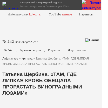
Электронный литературный журнал.
Выходит один раз в месяц. Основан в апреле 2014 г.
Школа
канал
Лиterraтурная
YouTube
Партнеры
№ 242
июль-август 2026 г.
№ 242
Архив номеров
Редакция
Издательство
.
.
.
Лиterraтура
»
Критика
» Татьяна Щербина. «ТАМ, ГДЕ ЛИПКАЯ
КРОВЬ ОБЕЩАЛА ПРОРАСТАТЬ ВИНОГРАДНЫМИ ЛОЗАМИ»
Татьяна Щербина. «ТАМ, ГДЕ
ЛИПКАЯ КРОВЬ ОБЕЩАЛА
ПРОРАСТАТЬ ВИНОГРАДНЫМИ
ЛОЗАМИ»