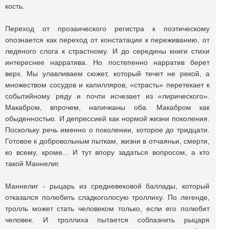
кость.
Переход от прозаического регистра к поэтическому
опознается как переход от констатации к переживанию, от
ледяного слога к страстному. И до середины книги стихи
интереснее нарратива. Но постепенно нарратив берет
верх. Мы улавливаем сюжет, который течет не рекой, а
множеством сосудов и капилляров, «страсть» перетекает к
событийному ряду и почти исчезает из «лирического».
Макабром, впрочем, напичканы оба. Макабром как
обыденностью. И депрессией как нормой жизни поколения.
Поскольку речь именно о поколении, которое до тридцати.
Готовое к добровольным пыткам, жизни в отчаяньи, смерти,
ко всему, кроме... И тут впору задаться вопросом, а кто
такой Маннелиг.
Маннелиг - рыцарь из средневековой баллады, который
отказался полюбить сладкоголосую троллиху. По легенде,
тролль может стать человеком только, если его полюбит
человек. И троллиха пытается соблазнить рыцаря