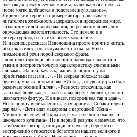
блестящая трёхкопеечная монета, кувыркается в небе. А
после мягко шлёпается в подставленную ладонь».
Лирический герой на примере автора показывает
читателям возможность задержаться в прекрасном мире,
созданном силой воображения, но реальном более, чем
окружающая действительность. Это немало и в
литературном, и в психологическом плане.
И, наконец, рассказы Неволошина просто приятно читать,
ибо как стилист он заслуживает похвалы. В его
письменной речи порой сверкают фразы,
свидетельствующие об отменной наблюдательности и
умении построить точную характеристику считанными
словами: «За ней, качаясь, вышел блондин с узко
прибитыми глазами…», «На зверька похожа: такая
белочка, молью поюзанная», «Иногда, глядя внутрь себя, я
различаю осенний пляж», «Ревность отскочила, как
засохшая болячка», «Такой взгляд берёт человека, словно
шахматную фигуру. И вникает, поворачивая так и эдак».
Неволошину великолепно дается ирония: «Собаки теряют
дар лая», «Дети едят макароны с картошкой. Жена –
Мишину печень», «Открытое, скуластое лицо бывшего
школьного хулигана». Не в первый раз уже я замечаю, что
зарубежные авторы, пишущие по-русски, бережно и
восторженно относятся к богатствам нашего великого и
могучего языка. Книга Неволошина – одно из