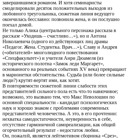
завершившимся романом. И хотя семинаристы
смоделировали десяток положительных выходов из
любовного треугольника, сюжетная линия ведущего
окончилась бесславно: позвонила жена, и он послушно
поехал домой.
Не только Алика (центрального персонажа рассказа в
рассказе «Уходишь – счастливо…»), но и Антона
Николаевича (одного из действующих лиц драмы
«Педагог. Жена. Студентка. Врач…»), Славу и Андрея
(«обитателей» многолюдного повествования
«Спецфакультет») и учителя Анри Дюамеля (из
исторического полотна «Замок леди Маргарет»,
основанного на реальных событиях XV века) превращают
в марионетки обстоятельства. Судьба (или более сильные
люди?) крутят-вертят ими, как хотят.
В повторяемости сюжетной линии слабости этих
представителей сильного пола есть что-то навязчивое;
возможно, это вызвано тем, что Макс Неволошин по
основной специальности - кандидат психологических
наук и хорошо знаком с проблемами современных
представителей человечества. А это, в его прочтении:
нехватка самодостаточности, неуверенность в себе,
отсутствие гармоничной самореализации, как общий
огорчительный результат - недостаток любви.
Он, пожалуй, является лейтмотивом сборника «Срез»,