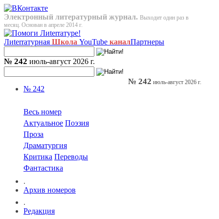
Электронный литературный журнал.
Выходит один раз в
месяц. Основан в апреле 2014 г.
Лиterraтурная
Школа
YouTube
канал
Партнеры
№ 242
июль-август 2026 г.
№ 242
июль-август 2026 г.
№ 242
Весь номер
Актуальное
Поэзия
Проза
Драматургия
Критика
Переводы
Фантастика
.
Архив номеров
.
Редакция