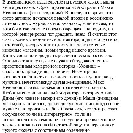
В американском издательстве на русском языке вышла
книга рассказов «Срез» прозаика из Австралии Макса
Неволошина (это псевдоним). В последнее время этот
автор активно печатался с малой прозой в российских
литературных журналах и альманахах, если не сам, то
хотя бы в творчестве своем возвращаясь на родину, из
которой эмигрировал лет двадцать назад. Я считаю этот
факт двойным везением: и для автора, и для его русских
читателей, которым книга доступна через сетевые
книжные магазины, новый тренд нашего времени.
Книгу составили двадцать реалистических рассказов.
Открывает книгу и даже служит ей художественно-
нравственным камертоном история «Уходишь –
счастливо, приходишь – привет». Несмотря на
распространённость и анекдотичность ситуации, когда
мужчина мечется между двумя женщинами, Макс
Неволошин создал объемное трагическое полотно.
Любопытен оригинальный ход автора: история Алика,
Дины (его жены и матери его дочки) и Маши (женщины
мечты) остановилась, дойдя до кульминации, когда герой
мучительно «рожал» выбор. Оказалось, что этот рассказ
обсуждают то ли на литературном, то ли на
психологическом семинаре, и ведущий прервал чтение,
так как внезапно со всей остротой ощутил перекличку
чужого сюжета с собственным болезненно