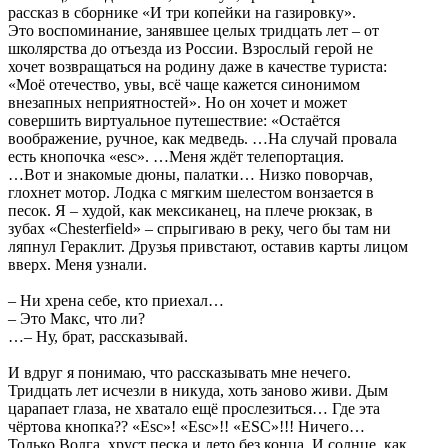
рассказ в сборнике «И три копейки на газировку».
Это воспоминание, занявшее целых тридцать лет – от
школярства до отъезда из России. Взрослый герой не
хочет возвращаться на родину даже в качестве туриста:
«Моё отечество, увы, всё чаще кажется синонимом
внезапных неприятностей». Но он хочет и может
совершить виртуальное путешествие: «Остаётся
воображение, ручное, как медведь. …На случай провала
есть кнопочка «esc». …Меня ждёт телепортация.
…Вот и знакомые дюны, палатки… Низко поворчав,
глохнет мотор. Лодка с мягким шелестом вонзается в
песок. Я – худой, как мексиканец, на плече рюкзак, в
зубах «Chesterfield» – спрыгиваю в реку, чего бы там ни
ляпнул Гераклит. Друзья привстают, оставив карты лицом
вверх. Меня узнали.
– Ни хрена себе, кто приехал…
– Это Макс, что ли?
…– Ну, брат, рассказывай.
И вдруг я понимаю, что рассказывать мне нечего.
Тридцать лет исчезли в никуда, хоть заново живи. Дым
царапает глаза, не хватало ещё прослезиться… Где эта
чёртова кнопка?? «Esc»! «Esc»!! «ESC»!!! Ничего…
Только Волга, хруст песка и лето без конца. И солнце, как