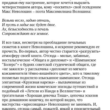
придавая ему настроение, которое хочется выразить
четверостишием автора, кому «посвятил» свой псевдоним
Макс Неволошин – поэта Максимилиана Волошина:
Возьми весло, ладью отчаль,
И пусть в ладье вас будет двое.
Ах, безысходность и печаль
Сопровождают все земное.
И все-таки, несмотря на преобладание печальных
сюжетов в книге Неволошина, я искренне рекомендую ее
прочесть. Во-первых, автор честно старается «разгрузить»
атмосферу своей книги. Отсюда – милые, забавные,
ностальгические «Общага и дипломат» и «Шампанское
"Болеро"» о буднях советской студенческой общаги, где
«не зажился» у рассказчика «дипломат из мягкого
кожзаменителя тёмно-вишнёвого цвета», зато к тяжелому
похмелью подоспело изысканное шампанское. Отсюда
элегантная «Круизная нарезка» - выхваченные из
современной жизни комические эпизоды путешествий и
подобный ей «Летели из Нанди в Веллингтон» и
трогательная «Хорошая девочка Тиша», цепочка эскизов
про домашнюю кошечку, по которой видно, что
мастерства «зарисовщика» Неволошину не занимать. И,
наконец, отсюда самый, пожалуй, яркий и пронзительный