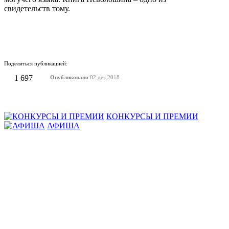
свидетельств тому.
Поделиться публикацией:
1 697
Опубликовано
02 дек 2018
КОНКУРСЫ И ПРЕМИИ
АФИША
Наверх ↑
© 2014-2026 ИД Лиterraтура
Правовая информация
Владелец - Наталья Комелькова
Авторизация
ВХОД НА САЙТ