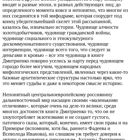
вводят и разные эпохи, и разных действующих лиц; до
определенного момента вовсе и непонятно, что многие из
них соединятся в той мифодраме, которая соорудит под
конец убедительнейший скелет этой рассыпанной,
казалось бы, изначально истории. Чудовище алчности
золотодобытчиков, чудовище гражданской войны,
чудовище социального и этнокультурного
дискоммуникативного существования, чудовище
интервенции, чудовище всего того, что следует за
деньгами и кровью – все эти чудовища в книге
Дмитриенко покорно уселись за парту перед чудовищем
гораздо более могучим, чудовищем народных
мифологических представлений, явленных через какие-то
базовые архетипические структуры настолько ярко, что
это меняет судьбы и даже в некотором смысле историю.
Непонятный центральноевропейскому россиянину
дальневосточный мир насыщен своими «маленькими
отличиями», которые очень на деле-то велики; среди
многих достоинств книги Дмитриенко то, что он не
злоупотребляет экзотизмами и не создает густого,
паточного сказа, который, конечно, имеет свои права и на
Приморье (вспомним, хотя бы, раннего Фадеева и
Всеволода Иванова), но слишком уж требует доверия к
автору и недоверия к персонажам. Актанты Дмитриенко,