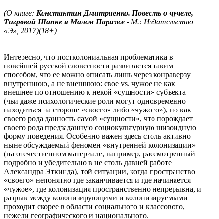
(О книге:
Константин Дмитриенко. Повесть о чучеле,
Тигровой Шапке и Малом Париже
- М.: Издательство
«Э», 2017)(18+)
Интересно, что постколониальная проблематика в
новейшей русской словесности развивается таким
способом, что ее можно описать лишь через конраверзу
внутреннюю, а не внешнюю: свое vs. чужое не как
внешнее по отношению к некой «сущности» субъекта
(чьи даже психологические роли могут одновременно
находиться на стороне «своего» либо «чужого»), но как
своего рода данность самой «сущности», что порождает
своего рода предзаданную социокультурную шизоидную
форму поведения. Особенно важен здесь столь активно
ныне обсуждаемый феномен «внутренней колонизации»
(на отечественном материале, например, рассмотренный
подробно и убедительно в не столь давней работе
Александра Эткинда), той ситуации, когда пространство
«своего» непонятно где заканчивается и где начинается
«чужое», где колонизация пространственно непрерывна, и
разрыв между колонизирующими и колонизируемыми
проходит скорее в области социального и классового,
нежели географического и национального.