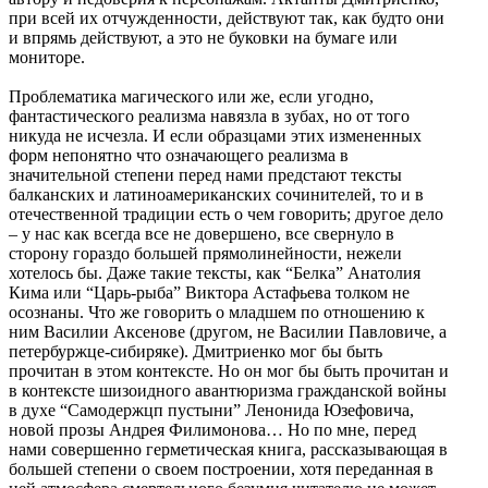
при всей их отчужденности, действуют так, как будто они
и впрямь действуют, а это не буковки на бумаге или
мониторе.
Проблематика магического или же, если угодно,
фантастического реализма навязла в зубах, но от того
никуда не исчезла. И если образцами этих измененных
форм непонятно что означающего реализма в
значительной степени перед нами предстают тексты
балканских и латиноамериканских сочинителей, то и в
отечественной традиции есть о чем говорить; другое дело
– у нас как всегда все не довершено, все свернуло в
сторону гораздо большей прямолинейности, нежели
хотелось бы. Даже такие тексты, как “Белка” Анатолия
Кима или “Царь-рыба” Виктора Астафьева толком не
осознаны. Что же говорить о младшем по отношению к
ним Василии Аксенове (другом, не Василии Павловиче, а
петербуржце-сибиряке). Дмитриенко мог бы быть
прочитан в этом контексте. Но он мог бы быть прочитан и
в контексте шизоидного авантюризма гражданской войны
в духе “Самодержцп пустыни” Ленонида Юзефовича,
новой прозы Андрея Филимонова… Но по мне, перед
нами совершенно герметическая книга, рассказывающая в
большей степени о своем построении, хотя переданная в