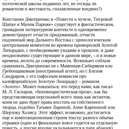
поэтической школы недавних лет, не отсюда ли
романтизм и жестокость, спалавленные воедино?)
Констанин Дмитриенко в «Повести о чучеле, Тигровой
Шапке и Малом Париже» существует в фантастическом,
громадном литературном контексте и одновременно
демонстрирует отчасти придуманный, отчасти
подлинный мир Дальнего Востока с хронологическим
центральным моментом во времена примороской Золотой
Лихорадки, с необходимыми уходами в прошлое, и даже
неоднозначно существующие в данном мире, – и в новые
времена, вплоть до современности. Возникает соблазн
сравнивать Дмитриенко не с Маминым-Сибиряком или
Гребенщиковым (иностранный агент), но с Блезом
Сандраром, с его пафосным комиксом про
калифорнийскую Золотую Лихорадку – романом
«Золото». Может показаться, что перед нами, как писал
М. Л. Гаспаров, «бихевиористическая проза», как бы
представляющая персонажей всего лишь как актантов,
коим не дано будет права восстать на собственного
творца, подобно Татьяне Лариной, Анне Карениной или
Шерлоку Холмсу. Этот эффект, возможно, достигается
еще и композиционнным строем текста: разного объема
отрывки (один из финальных вовсе годится на отдельную
повесть, а другие вполне укладываются в пару абзацев)