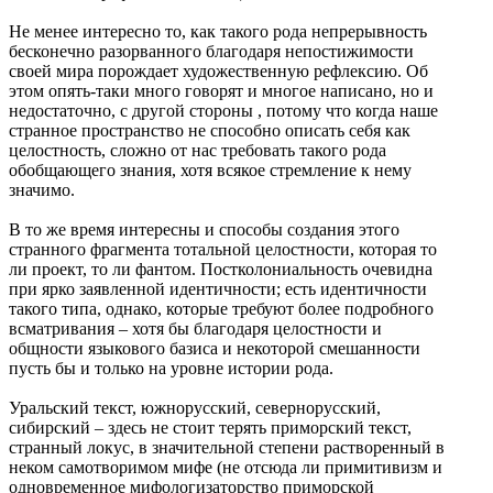
Не менее интересно то, как такого рода непрерывность
бесконечно разорванного благодаря непостижимости
своей мира порождает художественную рефлексию. Об
этом опять-таки много говорят и многое написано, но и
недостаточно, с другой стороны , потому что когда наше
странное пространство не способно описать себя как
целостность, сложно от нас требовать такого рода
обобщающего знания, хотя всякое стремление к нему
значимо.
В то же время интересны и способы создания этого
странного фрагмента тотальной целостности, которая то
ли проект, то ли фантом. Постколониальность очевидна
при ярко заявленной идентичности; есть идентичности
такого типа, однако, которые требуют более подробного
всматривания – хотя бы благодаря целостности и
общности языкового базиса и некоторой смешанности
пусть бы и только на уровне истории рода.
Уральский текст, южнорусский, севернорусский,
сибирский – здесь не стоит терять приморский текст,
странный локус, в значительной степени растворенный в
неком самотворимом мифе (не отсюда ли примитивизм и
одновременное мифологизаторство приморской