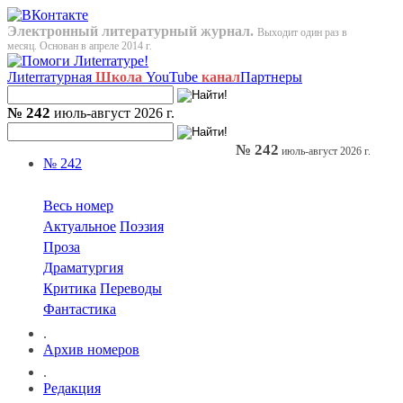
Электронный литературный журнал.
Выходит один раз в
месяц. Основан в апреле 2014 г.
Лиterraтурная
Школа
YouTube
канал
Партнеры
№ 242
июль-август 2026 г.
№ 242
июль-август 2026 г.
№ 242
Весь номер
Актуальное
Поэзия
Проза
Драматургия
Критика
Переводы
Фантастика
.
Архив номеров
.
Редакция