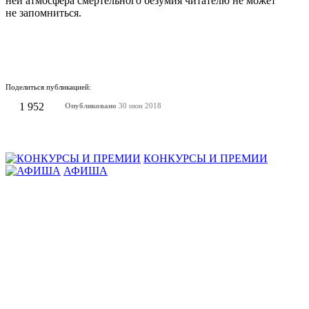
ней атмосфера смертельного безумия читателю не может
не запомниться.
Поделиться публикацией:
1 952
Опубликовано
30 июн 2018
КОНКУРСЫ И ПРЕМИИ
АФИША
Наверх ↑
© 2014-2026 ИД Лиterraтура
Правовая информация
Владелец - Наталья Комелькова
Авторизация
ВХОД НА САЙТ