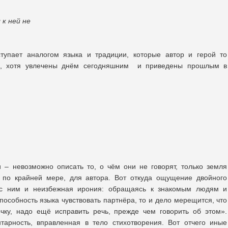
 к ней не
тупает аналогом языка и традиции, которые автор и герой то
них, хотя увлечены днём сегодняшним и приведены прошлым в
 – невозможно описать то, о чём они не говорят, только земля
, по крайней мере, для автора. Вот откуда ощущение двойного
а с ним и неизбежная ирония: обращаясь к знакомым людям и
пособность языка чувствовать партнёра, то и дело мерещится, что
очку, надо ещё исправить речь, прежде чем говорить об этом».
арность, вправленная в тело стихотворения. Вот отчего иные