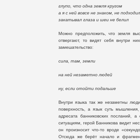
глупо, что одна земля кругом
а я с ней вовсе не знаком, не подходил
закатывал глаза и шеи не белил
Можно предположить, что земля выс
отвергают, то видят себя внутри 
замешательство:
сила, там, земли
на ней незаметно людей
ну, если отойти подальше
Внутри языка так же незаметны люди
поверхность, а язык суть мышления
адресата банниковских посланий, 
ситуациям, герой Банникова видит нес
он произносит что-то вроде «секунд
Отсюда же берёт начало и фрагмент