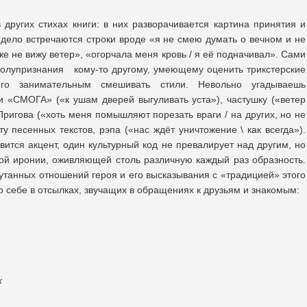
 других стихах книги: в них разворачивается картина принятия и
 дело встречаются строки вроде «я не смею думать о вечном и не
е не вижу ветер», «огорчала меня кровь / я её подначивал». Сами
полупризнания кому-то другому, умеющему оценить трикстерские
го занимательным смешивать стили. Невольно угадываешь
 «СМОГА» («к ушам дверей выгуливать уста»), частушку («ветер
Пригова («хоть меня помышляют порезать враги / на других, но не
у песенных текстов, рэпа («нас ждёт уничтожение \ как всегда»).
авится акцент, один культурный код не превалирует над другим, но
ой иронии, оживляющей столь различную каждый раз образность.
утанных отношений героя и его высказывания с «традицией» этого
о себе в отсылках, звучащих в обращениях к друзьям и знакомым:
х