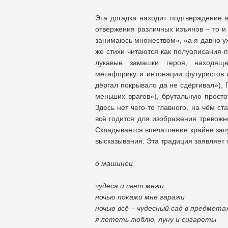
Эта догадка находит подтверждение в
отвержения различных изъянов – то и
занимаюсь множеством», «а я давно уж
же стихи читаются как полуописания-
лукавые замашки героя, находяще
метафорику и интонации футуристов и
дёргал покрывало да не сдёргивал»), 
меньших врагов»), брутальную простот
Здесь нет чего-то главного, на чём ст
всё годится для изображения тревожн
Складывается впечатление крайне зап
высказывания. Эта традиция заявляет 
о машинец
чудеса и свет межи
ночью покажи мне гаражи
ночью всё – чудесный сад в предмета
я лететь люблю, луну и сигареты