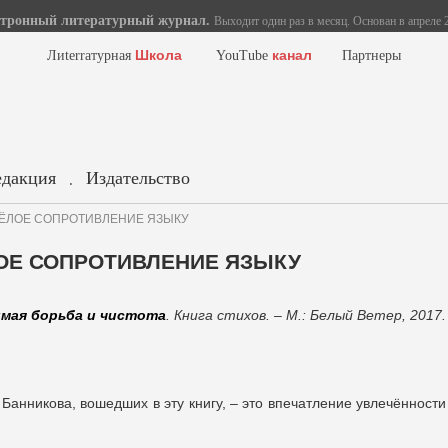
тронный литературный журнал.
Выходит один раз в месяц. Основан в апреле 2
Школа
канал
Лиterraтурная
YouTube
Партнеры
едакция
Издательство
.
ВЕСЁЛОЕ СОПРОТИВЛЕНИЕ ЯЗЫКУ
ЁЛОЕ СОПРОТИВЛЕНИЕ ЯЗЫКУ
имая борьба и чистота
. Книга стихов. – М.: Белый Ветер, 2017.
Банникова, вошедших в эту книгу, – это впечатление увлечённости