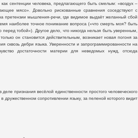
как сентенции человека, предлагающего быть смелым: «воздух –
ающее мясо». Довольно рискованные сравнения соседствуют с
на претензии мышления-речи, где видимое выдаёт желанный сбой
ремя наиболее точное понимание вопроса («что смерть моя? быть
о перед тобой»). Другое дело, что никогда нельзя быть уверенным,
к только он становится действительным, возникает новая погоня за
ия сквозь дебри языка. Уверенности и запрограммированности на
чувство достаточности материи для неведомых нужд, отсюда
 в деле признания весёлой единственности простого человеческого
ь в дружественном сопротивлении языку, за пеленой которого видит