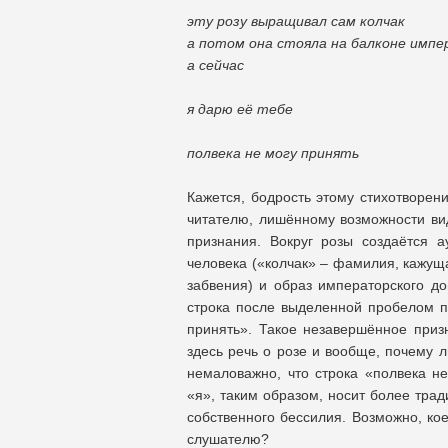
эту розу выращивал сам колчак
а потом она стояла на балконе импе
а сейчас
я дарю её тебе
полвека не могу принять
Кажется, бодрость этому стихотворен
читателю, лишённому возможности виде
признания. Вокруг розы создаётся 
человека («колчак» – фамилия, кажущ
забвения) и образ императорского д
строка после выделенной пробелом п
принять». Такое незавершённое приз
здесь речь о розе и вообще, почему 
немаловажно, что строка «полвека н
«я», таким образом, носит более трад
собственного бессилия. Возможно, кое
слушателю?