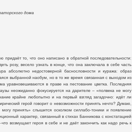
раторского дома
ию придаёт то, что оно написано в обратной последовательности:
ть розу, весело узнать в конце, что она заключала в себе часть
аура абсолютно недостоверной баснословности и куража: образ
аяся выбранной наобум, но в то же время связанная с выходом из
ома уравновешиваются в праве на пестование цветка. Последняя
аузы неожиданно фокусируется на дарителе – «полвека не могу
нание крайне любопытно и на первый взгляд загадочно: идёт ли
лирический герой говорит о невозможности принять нечто? Думаю,
е могу принять» слышится осколком силлабо-тоники и появление
иционный характер, связанный в стихах Банникова с констатацией
-что возмущает героя в себе и не даёт закончить как надо речь к