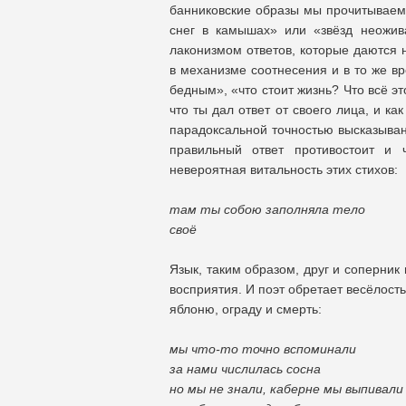
банниковские образы мы прочитываем 
снег в камышах» или «звёзд неожив
лаконизмом ответов, которые даются 
в механизме соотнесения и в то же в
бедным», «что стоит жизнь? Что всё эт
что ты дал ответ от своего лица, и ка
парадоксальной точностью высказыван
правильный ответ противостоит и 
невероятная витальность этих стихов:
там ты собою заполняла тело
своё
Язык, таким образом, друг и соперник
восприятия. И поэт обретает весёлост
яблоню, ограду и смерть:
мы что-то точно вспоминали
за нами числилась сосна
но мы не знали, каберне мы выпивали