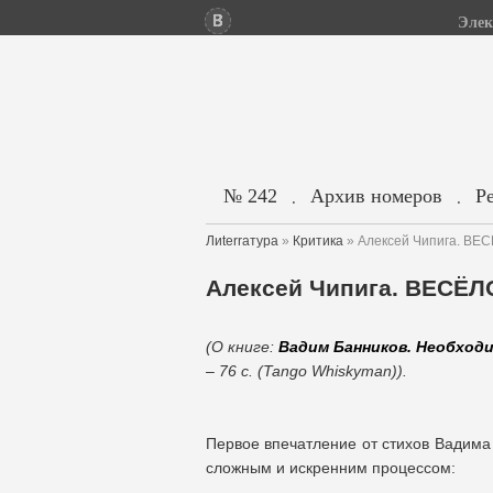
Элек
№ 242
Архив номеров
Р
.
.
Лиterraтура
»
Критика
» Алексей Чипига. 
Алексей Чипига. ВЕС
(О книге:
Вадим Банников. Необход
– 76 с. (Tango Whiskyman)).
Первое впечатление от стихов Вадима 
сложным и искренним процессом: