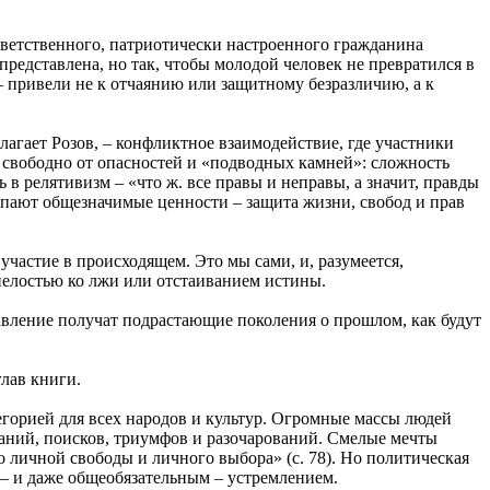
ветственного, патриотически настроенного гражданина
редставлена, но так, чтобы молодой человек не превратился в
 привели не к отчаянию или защитному безразличию, а к
лагает Розов, – конфликтное взаимодействие, где участники
е свободно от опасностей и «подводных камней»: сложность
в релятивизм – «что ж. все правы и неправы, а значит, правды
упают общезначимые ценности – защита жизни, свобод и прав
частие в происходящем. Это мы сами, и, разумеется,
пелостью ко лжи или отстаиванием истины.
авление получат подрастающие поколения о прошлом, как будут
лав книги.
егорией для всех народов и культур. Огромные массы людей
таний, поисков, триумфов и разочарований. Смелые мечты
о личной свободы и личного выбора» (с. 78). Но политическая
 – и даже общеобязательным – устремлением.