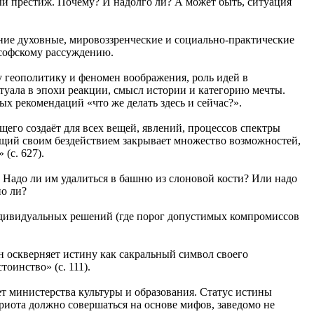
ный престиж. Почему? И надолго ли? А может быть, ситуация
ние духовные, мировоззренческие и социально-практические
ософскому рассуждению.
 геополитику и феномен воображения, роль идей в
туала в эпохи реакции, смысл истории и категорию мечты.
х рекомендаций «что же делать здесь и сейчас?».
его создаёт для всех вещей, явлений, процессов спектры
ающий своим бездействием закрывает множество возможностей,
(с. 627).
 Надо ли им удалиться в башню из слоновой кости? Или надо
но ли?
 индивидуальных решений (где порог допустимых компромиссов
н оскверняет истину как сакральный символ своего
тоинство» (с. 111).
т министерства культуры и образования. Статус истины
риота должно совершаться на основе мифов, заведомо не