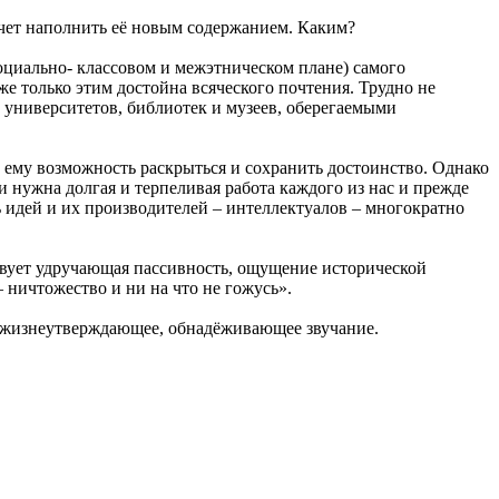
очет наполнить её новым содержанием. Каким?
оциально- классовом и межэтническом плане) самого
е только этим достойна всяческого почтения. Трудно не
университетов, библиотек и музеев, оберегаемыми
т ему возможность раскрыться и сохранить достоинство. Однако
и нужна долгая и терпеливая работа каждого из нас и прежде
ь идей и их производителей – интеллектуалов – многократно
твует удручающая пассивность, ощущение исторической
 ничтожество и ни на что не гожусь».
о жизнеутверждающее, обнадёживающее звучание.