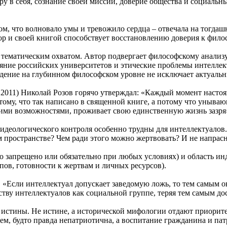
ру в себя, сознание своей миссии, доверие общества и социаль
м, что волновало умы и тревожило сердца – отвечала на тогдаш
втор и своей книгой способствует восстановлению доверия к фил
тематическим охватом. Автор подвергает философскому анализу
ояние российских университетов и этические проблемы интеллек
ждение на глубинном философском уровне не исключает актуальны
011) Николай Розов горячо утверждал: «Каждый момент настоящ
тому, что так написано в священной книге, а потому что уныв
угими возможностями, проживает свою единственную жизнь зазря» 
деологического контроля особенно трудны для интеллектуалов.
м пространстве? Чем ради этого можно жертвовать? И не напрас
(что запрещено или обязательно при любых условиях) и область
ов, готовности к жертвам и личных ресурсов).
 «Если интеллектуал допускает заведомую ложь, то тем самым о
ству интеллектуалов как социальной группе, теряя тем самым дос
истины. Не истине, а исторической мифологии отдают приорите
ем, будто правда непатриотична, а воспитание гражданина и пат