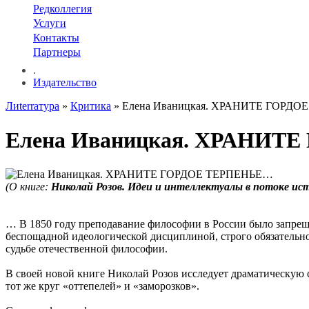
Редколлегия
Услуги
Контакты
Партнеры
.
Издательство
Лиterraтура
»
Критика
» Елена Иваницкая. ХРАНИТЕ ГОРД
Елена Иваницкая. ХРАНИТ
(О книге:
Николай Розов. Идеи и интеллектуалы в потоке ис
… В 1850 году преподавание философии в России было запреще
беспощадной идеологической дисциплиной, строго обязательной
судьбе отечественной философии.
В своей новой книге Николай Розов исследует драматическую су
тот же круг «оттепелей» и «заморозков».