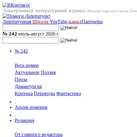
Электронный литературный журнал.
Выходит один раз в месяц. Осно
Лиterraтурная
Школа
YouTube
канал
Партнеры
№ 242
июль-август 2026 г.
№ 242
Весь номер
Актуальное
Поэзия
Проза
Драматургия
Критика
Переводы
Фантастика
.
Архив номеров
.
Редакция
От главного редактора