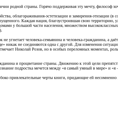
личии родной страны. Горячо поддерживая эту мечту, философ х
йства, облагораживания-эстетизации и замирения-этизации (в с
апущенного. Каждая нация, благоустроившая свою территорию, уж
омами у большой части населения, множеством высококлассных 
).
к не угнетает человека-семьянина и человека-гражданина, а даё
оде» никак не соединяются одна с другой. Для изменения ситуаци
отмечает Николай Розов, но в особых переломных моментах, рол
ражданина и процветание страны. Движению к этой цели препятс
ознание подростка мечется между «я самый умный в мире» и «я –
глубоко привлекательные черты книги, придающие ей несомненн