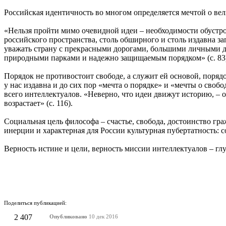
Российская идентичность во многом определяется мечтой о ве
«Нельзя пройти мимо очевидной идеи – необходимости обустро
российского пространства, столь обширного и столь издавна з
уважать страну с прекрасными дорогами, большими личными д
природными парками и надежно защищаемым порядком» (с. 83
Порядок не противостоит свободе, а служит ей основой, порядо
у нас издавна и до сих пор «мечта о порядке» и «мечты о своб
всего интеллектуалов. «Неверно, что идеи движут историю, – 
возрастает» (с. 116).
Социальная цель философа – счастье, свобода, достоинство г
инерции и характерная для России культурная пубертатность: с
Верность истине и цели, верность миссии интеллектуалов – 
Поделиться публикацией:
2 407
Опубликовано
10 дек 2016