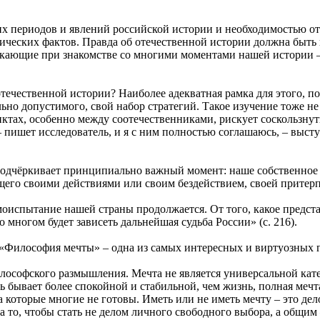
х периодов и явлений российской истории и необходимостью от
ических фактов. Правда об отечественной истории должна быть п
никающие при знакомстве со многими моментами нашей истории –
течественной истории? Наиболее адекватная рамка для этого, по
ьно допустимого, свой набор стратегий. Такое изучение тоже н
ах, особенно между соотечественниками, рискует соскользнуть 
– пишет исследователь, и я с ним полностью соглашаюсь, – выст
подчёркивает принципиально важный момент: наше собственное у
щего своими действиями или своим бездействием, своей притер
моиспытание нашей страны продолжается. От того, какое предст
 многом будет зависеть дальнейшая судьба России» (с. 216).
 «Философия мечты» – одна из самых интересных и виртуозных г
илософского размышления. Мечта не является универсальной кат
ь бывает более спокойной и стабильной, чем жизнь, полная меч
а которые многие не готовы. Иметь или не иметь мечту – это дел
а то, чтобы стать не делом личного свободного выбора, а общим