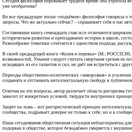
Сегодня философия переживает трудное время: она утратила ве
уже необратима?
Во все предыдущие эпохи «подъёмов» философия говорила о то
запросы. Что же актуально сейчас? – спрашивает себя и нас а
Составившие книгу семнадцать глав-эссе отличаются широким 
историческом развитии и преподавание истории в школе, сост
Разнообразие тематики сочетается с единством подхода; рассу
В своей предыдущей книге «Колея и перевал» (М.: РОССПЭН, 2
возможностей. Уныние следует считать смертным грехом не по
исходящих из его талантов и сил, не даёт им встретиться с др
Периоды общественно-политических «заморозков» и усиления и
сохранять и отстаивать интеллектуальную свободу в публично
Отвечая на эти вопросы, автор различает область ригоризма 
зависит от конкретных условий, твёрдости внутренних принцип
Запрет на ложь – вот ригористический принцип интеллектуала.
сообщества, подрывает доверие не только к себе, но и к сообще
Наша сегодняшняя общественная ситуация неблагоприятна для 
подорван в обществе, которое безнадёжно смиряется с внушени