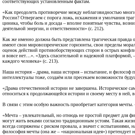
соответствующих установленным фактам.
«Как преодолеть противоречие между неблаговидностью многи
России? Отвергаем с порога ложь, искажения и умолчания траг
циника, чтобы боль и досада – вполне понятные чувства, воз
деятельной энергии, и ответственности» (с. 212).
Как же именно должна быть представлена трагическая правда о
имеют свои мировоззренческие горизонты, свои пределы морал
оценок действий противоборствующих сторон в острых конфликт
и вовсе нет…». «Здесь спасительной и надежной платформой, 
каждого человека» (с. 213).
Наша история – драма, наша история – испытание, и философ 
интеллектуалы тоже, создаём или пресекаем возможности буду
«Драма отечественной истории не завершена. Историческое са
относиться к продолжающейся истории и своему месту в ней, во
В связи с этим особую важность приобретает категория мечты.
«Мечта – увлекательный, но отнюдь не простой предмет для ф
могут жить веками согласно традиционным устоям. Такая жизн
всегда сопряжены с риском провала, а значит с испытаниями, н
философия мечты (она же – «национальная идея») претендует н