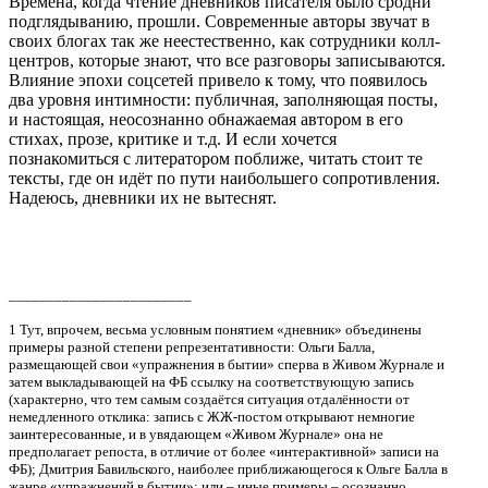
Времена, когда чтение дневников писателя было сродни
подглядыванию, прошли. Современные авторы звучат в
своих блогах так же неестественно, как сотрудники колл-
центров, которые знают, что все разговоры записываются.
Влияние эпохи соцсетей привело к тому, что появилось
два уровня интимности: публичная, заполняющая посты,
и настоящая, неосознанно обнажаемая автором в его
стихах, прозе, критике и т.д. И если хочется
познакомиться с литератором поближе, читать стоит те
тексты, где он идёт по пути наибольшего сопротивления.
Надеюсь, дневники их не вытеснят.
________________________
1 Тут, впрочем, весьма условным понятием «дневник» объединены
примеры разной степени репрезентативности: Ольги Балла,
размещающей свои «упражнения в бытии» сперва в Живом Журнале и
затем выкладывающей на ФБ ссылку на соответствующую запись
(характерно, что тем самым создаётся ситуация отдалённости от
немедленного отклика: запись с ЖЖ-постом открывают немногие
заинтересованные, и в увядающем «Живом Журнале» она не
предполагает репоста, в отличие от более «интерактивной» записи на
ФБ); Дмитрия Бавильского, наиболее приближающегося к Ольге Балла в
жанре «упражнений в бытии»; или – иные примеры – осознанно