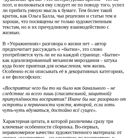
поэт, и волноваться ему следует не по поводу того, успел
ли прибить умную мысль к бумаге. Тем более такой
критик, как Ольга Балла, чьи рецензии и статьи тем и
хороши, что посвящены не только художественным
текстам, но и их причудливому взаимодействию с
жизнью.
В «Упражнениях» разговора о жизни нет – автор
предпочитает рассуждать о «бытии», это слово
употребляется чуть ли не на каждой странице. «Бытие»
как идеализированный механизм мироздания – штука
куда более приятная для осмысления, чем жизнь.
Особенно если описывать её в декоративных категориях,
а не философских:
«Восприятие чего бы то ни было как банального – не
следствие ли всего лишь (спасительной, защитной)
притуплённости восприятия? Иначе бы нас разорвало от
остроты и первичности чувств, которой, если хоть
чуть-чуть вдуматься, достойно всё сущее».
Характерная цитата, в которой различимы сразу три
ключевые особенности сборника. Во-первых,
неравномерное качество художественного материала: от
связки «восприятие – не следствие ли восприятия» у