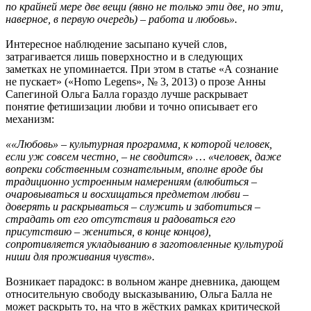
по крайней мере две вещи (явно не только эти две, но эти,
наверное, в первую очередь) – работа и любовь».
Интересное наблюдение засыпано кучей слов,
затрагивается лишь поверхностно и в следующих
заметках не упоминается. При этом в статье «А сознание
не пускает» («Homo Legens», № 3, 2013) о прозе Анны
Сапегиной Ольга Балла гораздо лучше раскрывает
понятие фетишизации любви и точно описывает его
механизм:
««Любовь» – культурная программа, к которой человек,
если уж совсем честно, – не сводится» … «человек, даже
вопреки собственным сознательным, вполне вроде бы
традиционно устроенным намерениям (влюбиться –
очаровываться и восхищаться предметом любви –
доверять и раскрываться – служить и заботиться –
страдать от его отсутствия и радоваться его
присутствию – жениться, в конце концов),
сопротивляется укладыванию в заготовленные культурой
ниши для проживания чувств».
Возникает парадокс: в вольном жанре дневника, дающем
относительную свободу высказыванию, Ольга Балла не
может раскрыть то, на что в жёстких рамках критической