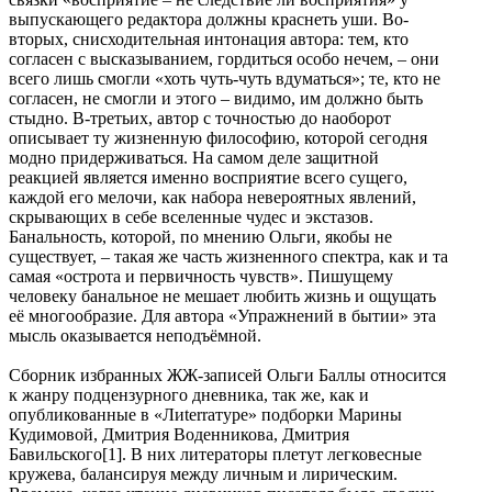
выпускающего редактора должны краснеть уши. Во-
вторых, снисходительная интонация автора: тем, кто
согласен с высказыванием, гордиться особо нечем, – они
всего лишь смогли «хоть чуть-чуть вдуматься»; те, кто не
согласен, не смогли и этого – видимо, им должно быть
стыдно. В-третьих, автор с точностью до наоборот
описывает ту жизненную философию, которой сегодня
модно придерживаться. На самом деле защитной
реакцией является именно восприятие всего сущего,
каждой его мелочи, как набора невероятных явлений,
скрывающих в себе вселенные чудес и экстазов.
Банальность, которой, по мнению Ольги, якобы не
существует, – такая же часть жизненного спектра, как и та
самая «острота и первичность чувств». Пишущему
человеку банальное не мешает любить жизнь и ощущать
её многообразие. Для автора «Упражнений в бытии» эта
мысль оказывается неподъёмной.
Сборник избранных ЖЖ-записей Ольги Баллы относится
к жанру подцензурного дневника, так же, как и
опубликованные в «Лиterraтуре» подборки Марины
Кудимовой, Дмитрия Воденникова, Дмитрия
Бавильского[1]. В них литераторы плетут легковесные
кружева, балансируя между личным и лирическим.