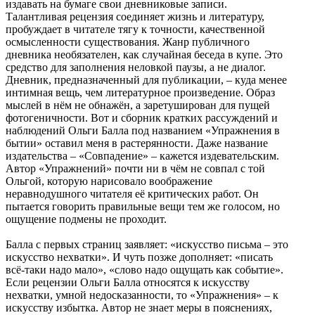
издавать на бумаге свои дневниковые записи.
Талантливая рецензия соединяет жизнь и литературу,
пробуждает в читателе тягу к точности, качественной
осмысленности существования. Жанр публичного
дневника необязателен, как случайная беседа в купе. Это
средство для заполнения неловкой паузы, а не диалог.
Дневник, предназначенный для публикации, – куда менее
интимная вещь, чем литературное произведение. Образ
мыслей в нём не обнажён, а заретуширован для пущей
фотогеничности. Вот и сборник кратких рассуждений и
наблюдений Ольги Балла под названием «Упражнения в
бытии» оставил меня в растерянности. Даже название
издательства – «Совпадение» – кажется издевательским.
Автор «Упражнений» почти ни в чём не совпал с той
Ольгой, которую нарисовало воображение
неравнодушного читателя её критических работ. Он
пытается говорить правильные вещи тем же голосом, но
ощущение подмены не проходит.
Балла с первых страниц заявляет: «искусство письма – это
искусство нехватки». И чуть позже дополняет: «писать
всё-таки надо мало», «слово надо ощущать как событие».
Если рецензии Ольги Балла относятся к искусству
нехватки, умной недосказанности, то «Упражнения» – к
искусству избытка. Автор не знает меры в пояснениях,