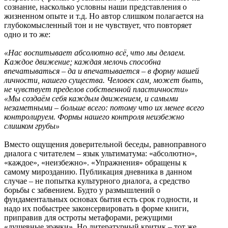
сознание, насколько условны наши представления о
жизненном опыте и т.д. Но автор слишком полагается на
глубокомысленный тон и не чувствует, что повторяет
одно и то же:
«Нас воспитывает абсолютно всё, что мы делаем.
Каждое движение; каждая мелочь способна
впечатываться – да и впечатывается – в форму нашей
личности, нашего существа. Человек сам, может быть,
не чувствует пределов собственной пластичности»
«Мы создаём себя каждым движением, и самыми
незаметными – больше всего: потому что их менее всего
контролируем. Формы нашего контроля неизбежно
слишком грубы»
Вместо ощущения доверительной беседы, равноправного
диалога с читателем – язык ультиматума: «абсолютно»,
«каждое», «неизбежно». «Упражнения» обращены к
самому мирозданию. Публикация дневника в данном
случае – не попытка культурного диалога, а средство
борьбы с забвением. Будто у размышлений о
фундаментальных основах бытия есть срок годности, и
надо их побыстрее законсервировать в форме книги,
приправив для остроты метафорами, режущими
«душевные зрачки». Но литературный критик – тот же