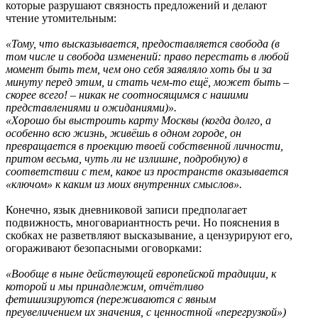
которые разрушают связность предложений и делают
чтение утомительным:
«Тому, что высказывается, предоставляется свобода (в
том числе и свобода изменений: право перестать в любой
момент быть тем, чем оно себя заявляло хоть бы и за
минуту перед этим, и стать чем-то ещё, может быть –
скорее всего! – никак не соотносящимся с нашими
представлениями и ожиданиями)».
«Хорошо бы выстроить карту Москвы (когда долго, а
особенно всю жизнь, живёшь в одном городе, он
превращается в проекцию твоей собственной личности,
притом весьма, чуть ли не излишне, подробную) в
соответствии с тем, какое из пространств оказывается
«ключом» к каким из моих внутренних смыслов».
Конечно, язык дневниковой записи предполагает
подвижность, многовариантность речи. Но пояснения в
скобках не разветвляют высказывание, а цензурируют его,
огораживают безопасными оговорками:
«Вообще в ныне действующей европейской традиции, к
которой и мы принадлежим, отчётливо
фетишизируются (переживаются с явным
преувеличением их значения, с ценностной «перегрузкой»)