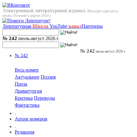
Электронный литературный журнал.
Выходит один раз в
месяц. Основан в апреле 2014 г.
Лиterraтурная
Школа
YouTube
канал
Партнеры
№ 242
июль-август 2026 г.
№ 242
июль-август 2026 г.
№ 242
Весь номер
Актуальное
Поэзия
Проза
Драматургия
Критика
Переводы
Фантастика
.
Архив номеров
.
Редакция