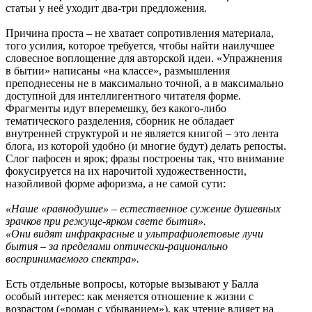
статьи у неё уходит два-три предложения.
Причина проста – не хватает сопротивления материала,
того усилия, которое требуется, чтобы найти наилучшее
словесное воплощение для авторской идеи. «Упражнения
в бытии» написаны «на классе», размышления
преподнесены не в максимально точной, а в максимально
доступной для интеллигентного читателя форме.
Фрагменты идут вперемешку, без какого-либо
тематического разделения, сборник не обладает
внутренней структурой и не является книгой – это лента
блога, из которой удобно (и многие будут) делать репосты.
Слог пафосен и ярок; фразы построены так, что внимание
фокусируется на их нарочитой художественности,
назойливой форме афоризма, а не самой сути:
«Наше «равнодушие» – естественное сужение душевных
зрачков при режуще-ярком свете бытия».
«Они видят инфракрасные и ультрафиолетовые лучи
бытия – за пределами оптически-рационально
воспринимаемого спектра».
Есть отдельные вопросы, которые вызывают у Балла
особый интерес: как меняется отношение к жизни с
возрастом («роман с убыванием»), как чтение влияет на