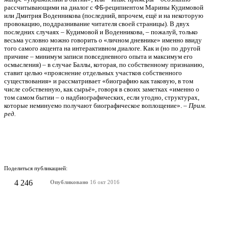
рассчитывающими на диалог с ФБ-реципиентом Марины Кудимовой
или Дмитрия Воденникова (последний, впрочем, ещё и на некоторую
провокацию, поддразнивание читателя своей страницы). В двух
последних случаях – Кудимовой и Воденникова, – пожалуй, только
весьма условно можно говорить о «личном дневнике» именно ввиду
того самого акцента на интерактивном диалоге. Как и (но по другой
причине – минимум записи повседневного опыта и максимум его
осмысления) – в случае Баллы, которая, по собственному признанию,
ставит целью «прояснение отдельных участков собственного
существования» и рассматривает «биографию как таковую, в том
числе собственную, как сырьё», говоря в своих заметках «именно о
том самом бытии – о надбиографических, если угодно, структурах,
которые неминуемо получают биографическое воплощение». –
Прим.
ред.
Поделиться публикацией:
4 246
Опубликовано
16 окт 2016
КОНКУРСЫ И ПРЕМИИ