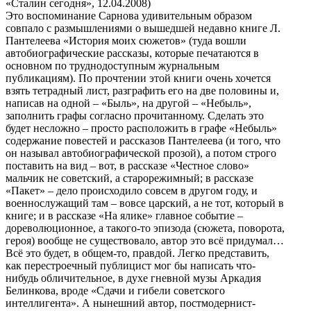
«Сталин сегодня», 12.04.2008)
Это воспоминание Сарнова удивительным образом
совпало с размышлениями о вышедшей недавно книге Л.
Пантелеева «История моих сюжетов» (туда вошли
автобиографические рассказы, которые печатаются в
основном по труднодоступным журнальным
публикациям). По прочтении этой книги очень хочется
взять тетрадный лист, разграфить его на две половины и,
написав на одной – «Быль», на другой – «Небыль»,
заполнить графы согласно прочитанному. Сделать это
будет несложно – просто расположить в графе «Небыль»
содержание повестей и рассказов Пантелеева (и того, что
он называл автобиографической прозой), а потом строго
поставить на вид – вот, в рассказе «Честное слово»
мальчик не советский, а старорежимный; в рассказе
«Пакет» – дело происходило совсем в другом году, и
военнослужащий там – вовсе царский, а не тот, который в
книге; и в рассказе «На ялике» главное событие –
дореволюционное, а такого-то эпизода (сюжета, поворота,
героя) вообще не существовало, автор это всё придумал…
Всё это будет, в общем-то, правдой. Легко представить,
как перестроечный публицист мог бы написать что-
нибудь обличительное, в духе гневной музы Аркадия
Белинкова, вроде «Сдачи и гибели советского
интеллигента». А нынешний автор, постмодернист-