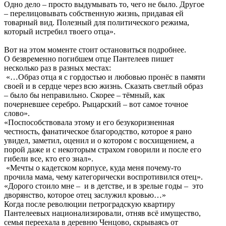
Одно дело – просто выдумывать то, чего не было. Другое
– перелицовывать собственную жизнь, придавая ей
товарный вид. Полезный для политического режима,
который истребил твоего отца».
Вот на этом моменте стоит остановиться подробнее.
О безвременно погибшем отце Пантелеев пишет
несколько раз в разных местах:
«…Образ отца я с гордостью и любовью пронёс в памяти
своей и в сердце через всю жизнь. Сказать светлый образ
– было бы неправильно. Скорее – тёмный, как
почерневшее серебро. Рыцарский – вот самое точное
слово».
«Поспособствовала этому и его безукоризненная
честность, фанатическое благородство, которое я рано
увидел, заметил, оценил и о котором с восхищением, а
порой даже и с некоторым страхом говорили и после его
гибели все, кто его знал».
«Мечты о кадетском корпусе, куда меня почему-то
прочила мама, чему категорически воспротивился отец».
«Дорого стоило мне – и в детстве, и в зрелые годы – это
дворянство, которое отец заслужил кровью…»
Когда после революции петроградскую квартиру
Пантелеевых национализировали, отняв всё имущество,
семья переехала в деревню Ченцово, скрываясь от