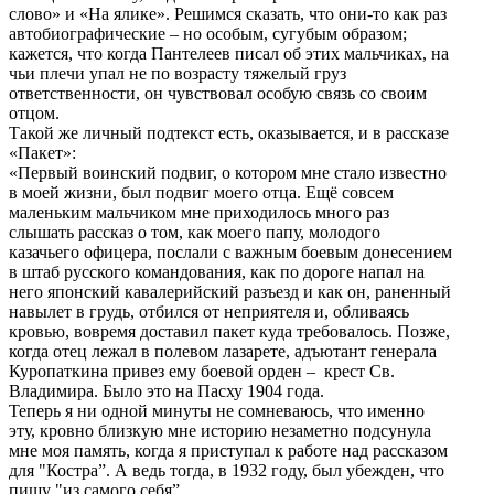
слово» и «На ялике». Решимся сказать, что они-то как раз
автобиографические – но особым, сугубым образом;
кажется, что когда Пантелеев писал об этих мальчиках, на
чьи плечи упал не по возрасту тяжелый груз
ответственности, он чувствовал особую связь со своим
отцом.
Такой же личный подтекст есть, оказывается, и в рассказе
«Пакет»:
«Первый воинский подвиг, о котором мне стало известно
в моей жизни, был подвиг моего отца. Ещё совсем
маленьким мальчиком мне приходилось много раз
слышать рассказ о том, как моего папу, молодого
казачьего офицера, послали с важным боевым донесением
в штаб русского командования, как по дороге напал на
него японский кавалерийский разъезд и как он, раненный
навылет в грудь, отбился от неприятеля и, обливаясь
кровью, вовремя доставил пакет куда требовалось. Позже,
когда отец лежал в полевом лазарете, адъютант генерала
Куропаткина привез ему боевой орден – крест Св.
Владимира. Было это на Пасху 1904 года.
Теперь я ни одной минуты не сомневаюсь, что именно
эту, кровно близкую мне историю незаметно подсунула
мне моя память, когда я приступал к работе над рассказом
для "Костра”. А ведь тогда, в 1932 году, был убежден, что
пишу "из самого себя”.