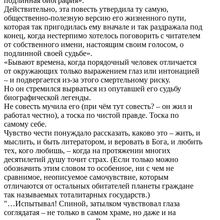
подлинная биография».
Действительно, эта повесть утвердила ту самую,
общественно-полезную версию его жизненного пути,
которая так пригодилась ему вначале и так раздражала под
конец, когда нестерпимо хотелось поговорить с читателем
от собственного имени, настоящим своим голосом, о
подлинной своей судьбе».
«Бывают времена, когда порядочный человек отличается
от окружающих только выражением глаз или интонацией
– и подвергается из-за этого смертельному риску.
Но он стремился вырваться из опутавшей его судьбу
биографической легенды.
Не совесть мучила его (при чём тут совесть? – он жил и
работал честно), а тоска по чистой правде. Тоска по
самому себе.
Чувство чести понуждало рассказать, каково это – жить, и
мыслить, и быть литератором, и веровать в Бога, и любить
тех, кого любишь, – когда на протяжении многих
десятилетий душу точит страх. (Если только можно
обозначить этим словом то особенное, ни с чем не
сравнимое, неописуемое самочувствие, которым
отличаются от остальных обитателей планеты граждане
так называемых тоталитарных государств.)
"…Испытывал! Спиной, затылком чувствовал глаза
соглядатая – не только в самом храме, но даже и на