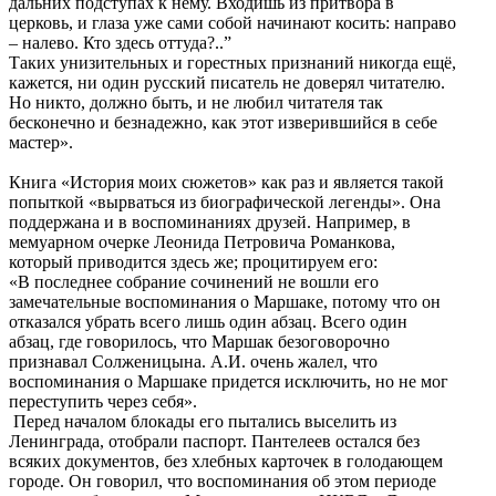
дальних подступах к нему. Входишь из притвора в
церковь, и глаза уже сами собой начинают косить: направо
– налево. Кто здесь оттуда?..”
Таких унизительных и горестных признаний никогда ещё,
кажется, ни один русский писатель не доверял читателю.
Но никто, должно быть, и не любил читателя так
бесконечно и безнадежно, как этот изверившийся в себе
мастер».
Книга «История моих сюжетов» как раз и является такой
попыткой «вырваться из биографической легенды». Она
поддержана и в воспоминаниях друзей. Например, в
мемуарном очерке Леонида Петровича Романкова,
который приводится здесь же; процитируем его:
«В последнее собрание сочинений не вошли его
замечательные воспоминания о Маршаке, потому что он
отказался убрать всего лишь один абзац. Всего один
абзац, где говорилось, что Маршак безоговорочно
признавал Солженицына. А.И. очень жалел, что
воспоминания о Маршаке придется исключить, но не мог
переступить через себя».
Перед началом блокады его пытались выселить из
Ленинграда, отобрали паспорт. Пантелеев остался без
всяких документов, без хлебных карточек в голодающем
городе. Он говорил, что воспоминания об этом периоде