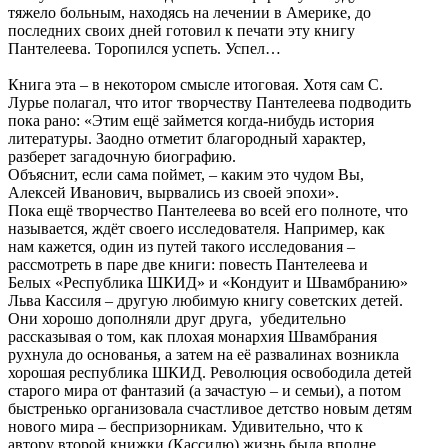
тяжело больным, находясь на лечении в Америке, до
последних своих дней готовил к печати эту книгу
Пантелеева. Торопился успеть. Успел…
Книга эта – в некотором смысле итоговая. Хотя сам С.
Лурье полагал, что итог творчеству Пантелеева подводить
пока рано: «Этим ещё займется когда-нибудь история
литературы. Заодно отметит благородный характер,
разберет загадочную биографию.
Объяснит, если сама поймет, – каким это чудом Вы,
Алексей Иванович, вырвались из своей эпохи».
Пока ещё творчество Пантелеева во всей его полноте, что
называется, ждёт своего исследователя. Например, как
нам кажется, один из путей такого исследования –
рассмотреть в паре две книги: повесть Пантелеева и
Белых «Республика ШКИД» и «Кондуит и Швамбранию»
Льва Кассиля – другую любимую книгу советских детей.
Они хорошо дополняли друг друга, убедительно
рассказывая о том, как плохая монархия Швамбрания
рухнула до основанья, а затем на её развалинах возникла
хорошая республика ШКИД. Революция освободила детей
старого мира от фантазий (а зачастую – и семьи), а потом
быстренько организовала счастливое детство новым детям
нового мира – беспризорникам. Удивительно, что к
автору второй книжки (Кассилю) жизнь была вполне