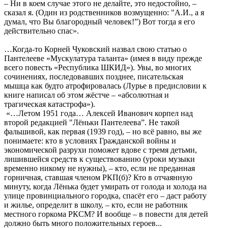
– Ни в коем случае этого не делайте, это недостойно, –
сказал я. (Один из родственников возмущенно: "А.И., а я
думал, что Вы благородный человек!”) Вот тогда я его
действительно спас».
…Когда-то Корней Чуковский назвал свою статью о
Пантелееве «Мускулатура таланта» (имея в виду прежде
всего повесть «Республика ШКИД»). Увы, во многих
сочинениях, последовавших позднее, писательская
мышца как будто атрофировалась (Лурье в предисловии к
книге написал об этом жёстче – «абсолютная и
трагическая катастрофа»).
«…Летом 1951 года… Алексей Иванович корпел над
второй редакцией "Лёньки Пантелеева”. Не такой
фальшивой, как первая (1939 год), – но всё равно, вы же
понимаете: кто в условиях Гражданской войны и
экономической разрухи поможет вдове с тремя детьми,
лишившейся средств к существованию (уроки музыки
временно никому не нужны), – кто, если не преданная
горничная, ставшая членом РКП(б)? Кто в отчаянную
минуту, когда Лёнька будет умирать от голода и холода на
улице провинциального городка, спасёт его – даст работу
и жилье, определит в школу, – кто, если не работник
местного горкома РКСМ? И вообще – в повести для детей
должно быть много положительных героев...