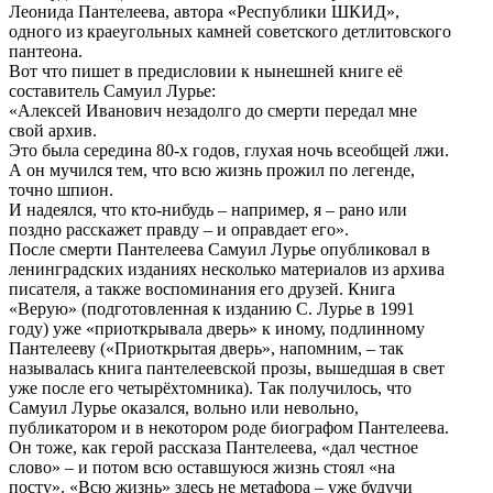
Леонида Пантелеева, автора «Республики ШКИД»,
одного из краеугольных камней советского детлитовского
пантеона.
Вот что пишет в предисловии к нынешней книге её
составитель Самуил Лурье:
«Алексей Иванович незадолго до смерти передал мне
свой архив.
Это была середина 80-х годов, глухая ночь всеобщей лжи.
А он мучился тем, что всю жизнь прожил по легенде,
точно шпион.
И надеялся, что кто-нибудь – например, я – рано или
поздно расскажет правду – и оправдает его».
После смерти Пантелеева Самуил Лурье опубликовал в
ленинградских изданиях несколько материалов из архива
писателя, а также воспоминания его друзей. Книга
«Верую» (подготовленная к изданию С. Лурье в 1991
году) уже «приоткрывала дверь» к иному, подлинному
Пантелееву («Приоткрытая дверь», напомним, – так
называлась книга пантелеевской прозы, вышедшая в свет
уже после его четырёхтомника). Так получилось, что
Самуил Лурье оказался, вольно или невольно,
публикатором и в некотором роде биографом Пантелеева.
Он тоже, как герой рассказа Пантелеева, «дал честное
слово» – и потом всю оставшуюся жизнь стоял «на
посту». «Всю жизнь» здесь не метафора – уже будучи