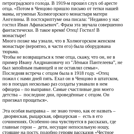
петроградского голода. В 1919-м прошел слух об аресте
отца. «Потом в Ченцово пришло письмо от тетки нашей
мамы, игуменьи Холмогорского монастыря матери
Ангелины. В постскриптуме она писала: "Недавно у нас
гостил Иван Афанасьевич”. Фраза эта звучала совершенно
фантастически. В такое время! Отец! Гостил! В
монастыре!
Много позже мы узнали, что в Холмогорском женском
монастыре (вероятно, в части его) была оборудована
тюрьма.
Чтобы не возвращаться к теме отца, скажу, что он, не в
пример Ивану Андриановичу из "Лёньки Пантелеева”, не
был запойным пьяницей и не оставлял семьи».
Последняя встреча с отцом была в 1918 году. «Отец
пожил с нами дней пять. Ехал он в Ченцово в штатском,
но в поездах несколько раз солдаты узнавали в нем
офицера – по выправке. Самые счастливые дни моего
детства – последние дни, проведённые с отцом. Он
приезжал прощаться».
Эта особая выправка – не знаю точно, как ее назвать –
дворянская, рыцарская, офицерская – есть в его
сочинениях. Особенно она чувствуется в рассказах, где
главные герои – дети, несущие непосильную ношу,
стоящие на посту, подобно героям рассказов «Честное