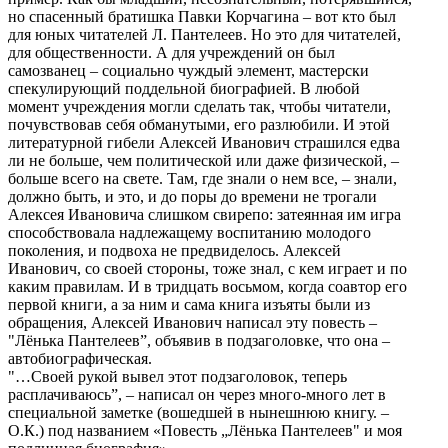
но спасенный братишка Павки Корчагина – вот кто был
для юных читателей Л. Пантелеев. Но это для читателей,
для общественности. А для учреждений он был
самозванец – социально чуждый элемент, мастерски
спекулирующий поддельной биографией. В любой
момент учреждения могли сделать так, чтобы читатели,
почувствовав себя обманутыми, его разлюбили. И этой
литературной гибели Алексей Иванович страшился едва
ли не больше, чем политической или даже физической, –
больше всего на свете. Там, где знали о нем все, – знали,
должно быть, и это, и до поры до времени не трогали
Алексея Ивановича слишком свирепо: затеянная им игра
способствовала надлежащему воспитанию молодого
поколения, и подвоха не предвиделось. Алексей
Иванович, со своей стороны, тоже знал, с кем играет и по
каким правилам. И в тридцать восьмом, когда соавтор его
первой книги, а за ним и сама книга изъяты были из
обращения, Алексей Иванович написал эту повесть –
"Лёнька Пантелеев”, объявив в подзаголовке, что она –
автобиографическая.
"…Своей рукой вывел этот подзаголовок, теперь
расплачиваюсь”, – написал он через много-много лет в
специальной заметке (вошедшей в нынешнюю книгу. –
О.К.) под названием «Повесть „Лёнька Пантелеев" и моя