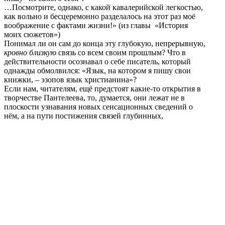
…Посмотрите, однако, с какой кавалерийской легкостью,
как вольно и бесцеремонно разделалось на этот раз моё
воображение с фактами жизни!» (из главы «История
моих сюжетов»)
Понимал ли он сам до конца эту глубокую, непрерывную,
кровно близкую
связь со всем своим прошлым? Что в
действительности осознавал о себе писатель, который
однажды обмолвился: «Язык, на котором я пишу свои
книжки, – эзопов язык христианина»?
Если нам, читателям, ещё предстоят какие-то открытия в
творчестве Пантелеева, то, думается, они лежат не в
плоскости узнавания новых сенсационных сведений о
нём, а на пути постижения связей глубинных,
неочевидных, но проступающих всё яснее через
пантелеевское слово.
Поделиться публикацией:
4 296
Опубликовано
17 авг 2016