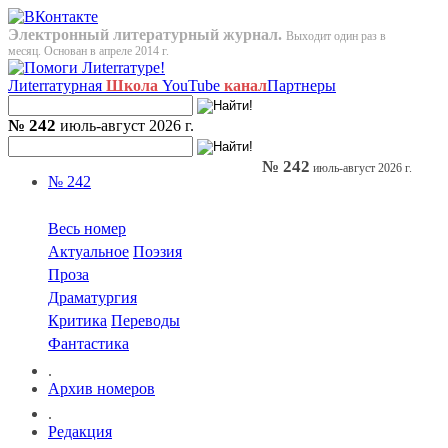
Электронный литературный журнал.
Выходит один раз в
месяц. Основан в апреле 2014 г.
Лиterraтурная
Школа
YouTube
канал
Партнеры
№ 242
июль-август 2026 г.
№ 242
июль-август 2026 г.
№ 242
Весь номер
Актуальное
Поэзия
Проза
Драматургия
Критика
Переводы
Фантастика
.
Архив номеров
.
Редакция