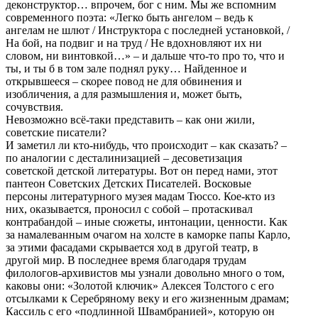
деконструктор… впрочем, бог с ним. Мы же вспомним
современного поэта: «Легко быть ангелом – ведь к
ангелам не шлют / Инструктора с последней установкой, /
На бой, на подвиг и на труд / Не вдохновляют их ни
словом, ни винтовкой…» – и дальше что-то про то, что и
ты, и ты б в том зале поднял руку… Найденное и
открывшееся – скорее повод не для обвинения и
изобличения, а для размышления и, может быть,
сочувствия.
Невозможно всё-таки представить – как они жили,
советские писатели?
И заметил ли кто-нибудь, что происходит – как сказать? –
по аналогии с десталинизацией – десоветизация
советской детской литературы. Вот он перед нами, этот
пантеон Советских Детских Писателей. Восковые
персоны литературного музея мадам Тюссо. Кое-кто из
них, оказывается, проносил с собой – протаскивал
контрабандой – иные сюжеты, интонации, ценности. Как
за намалеванным очагом на холсте в каморке папы Карло,
за этими фасадами скрывается ход в другой театр, в
другой мир. В последнее время благодаря трудам
филологов-архивистов мы узнали довольно много о том,
каковы они: «Золотой ключик» Алексея Толстого с его
отсылками к Серебряному веку и его жизненным драмам;
Кассиль с его «подлинной Швамбранией», которую он