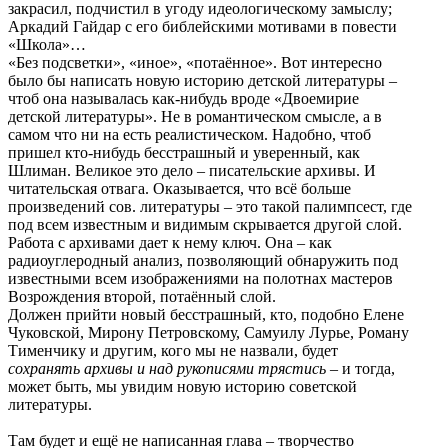
закрасил, подчистил в угоду идеологическому замыслу;
Аркадий Гайдар с его библейскими мотивами в повести
«Школа»…
«Без подсветки», «иное», «потаённое». Вот интересно
было бы написать новую историю детской литературы –
чтоб она называлась как-нибудь вроде «Двоемирие
детской литературы». Не в романтическом смысле, а в
самом что ни на есть реалистическом. Надобно, чтоб
пришел кто-нибудь бесстрашный и уверенный, как
Шлиман. Великое это дело – писательские архивы. И
читательская отвага. Оказывается, что всё больше
произведений сов. литературы – это такой палимпсест, где
под всем известным и видимым скрывается другой слой.
Работа с архивами дает к нему ключ. Она – как
радиоуглеродный анализ, позволяющий обнаружить под
известными всем изображениями на полотнах мастеров
Возрождения второй, потаённый слой.
Должен прийти новый бесстрашный, кто, подобно Елене
Чуковской, Мирону Петровскому, Самуилу Лурье, Роману
Тименчику и другим, кого мы не назвали, будет
сохранять архивы и над рукописями трястись
– и тогда,
может быть, мы увидим новую историю советской
литературы.
Там будет и ещё не написанная глава – творчество