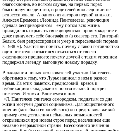
благосклонна, во всяком случае, на первых порах –
благополучное детство, и родителей впоследствии не
репрессировали. А одного из авторов первой книжки,
Алексея Еремеева (Леонида Пантелеева), революция
сделала беспризорником – ему потом всю жизнь
приходилось скрывать свое дворянское происхождение и
даже придумать себе биографию (а соавтор его, Григорий
Белых, был репрессирован и умер в пересыльной тюрьме
в 1938-м). Удастся ли понять, почему с такой готовностью
один писатель согласился отказаться от своего
счастливого прошлого; почему другой с таким упоением
поддержал легенду, выгодную новому порядку.
В ожидании новых «толкователей участи» Пантелеева
обратимся к тому, что Лурье написал о нем в разное
время. Из этих заметок, предисловий, врезов к
публикациям складывается поразительный портрет
писателя. И эпохи. Вчитаемся в них.
«Л. Пантелеев считался самородком, поднятым со дна
жизни могучей драгой социализма. Для общественного
мнения (хоть бы и европейского) он представлял живой
пример осуществления небывалых возможностей,
открывшихся при новом строе перед населением еще
недавно неграмотной страны. Всесоюзного значения
пример. Как бы младший, несознательный, потерявшийся,