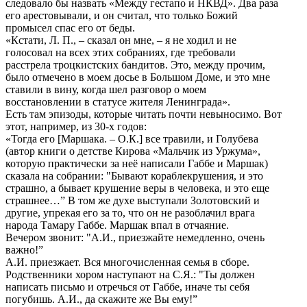
следовало бы назвать «Между гестапо и НКВД». Два раза
его арестовывали, и он считал, что только Божий
промысел спас его от беды.
«Кстати, Л. П., – сказал он мне, – я не ходил и не
голосовал на всех этих собраниях, где требовали
расстрела троцкистских бандитов. Это, между прочим,
было отмечено в моем досье в Большом Доме, и это мне
ставили в вину, когда шел разговор о моем
восстановлении в статусе жителя Ленинграда».
Есть там эпизоды, которые читать почти невыносимо. Вот
этот, например, из 30-х годов:
«Тогда его [Маршака. – О.К.] все травили, и Голубева
(автор книги о детстве Кирова «Мальчик из Уржума»,
которую практически за неё написали Габбе и Маршак)
сказала на собрании: "Бывают кораблекрушения, и это
страшно, а бывает крушение веры в человека, и это еще
страшнее…” В том же духе выступали Золотовский и
другие, упрекая его за то, что он не разоблачил врага
народа Тамару Габбе. Маршак впал в отчаяние.
Вечером звонит: "А.И., приезжайте немедленно, очень
важно!”
А.И. приезжает. Вся многочисленная семья в сборе.
Родственники хором наступают на С.Я.: "Ты должен
написать письмо и отречься от Габбе, иначе ты себя
погубишь. А.И., да скажите же Вы ему!”