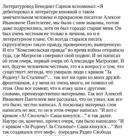
Литературовед Бенедикт Сарнов вспоминал: «Я
дебютировал в литературе книжкой о таком
замечательном человеке и прекрасном писателе Алексее
Ивановиче Пантелееве, мы были с ним знакомы, потом
даже подружились, хотя он был гораздо старше меня. Он
был очень честным не только в личном, но и в
литературном плане. Он всегда старался писать
скрупулёзную такую правду, проверенную, выверенную.
И его "Комсомольская правда” во время войны отправила
туда, где Матросов совершил свой подвиг. И он написал
об этом очерк, первый очерк об Александре Матросове. И
вот, будучи человеком честным, это я к вопросу о том, что
существует легенда, что умирали люди с криком "За
Родину! За Сталина!”… так вот ни один из моих друзей-
фронтовиков, а у меня их очень много, не помнил об
этом. Они все помнят, что в атаку шли с другими
словами, преимущественно матерными. Так вот Алексей
Иванович Пантелеев мне рассказал, что он узнал, как все
это было, честно написал. А поскольку матерных слов
написать не мог, то он в этом очерке написал: "И вот с
криком «А! Сволочь!» Саша кинулся…” и так далее.
Наутро он, конечно, прочел очерк, там было написано: "И
с криком «За Родину! За Сталина!» Саша кинулся…” Вот
так создавался этот миф». (передача Радио Свобода