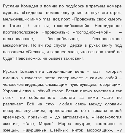
Руслана Комадея я помню по подборке в третьем номере
журнала «Гвидеон», помню ощущение от двух его строк,
мелькнувших мимо глаз: вот, поэт. «Провожать свою смерть
в Тагиле, / что ты, господибожемой». Неожиданное
противоположное «провожать»; «господибожемой» –
цельнословное, беспробельное, беспросветное
междометие. Почти год спустя, держа в руках книгу под
названием «Стекло», я заранее знаю, что вся она такой не
будет. Невозможно, не бывает таких книг.
Руслан Комадей на сегодняшний день – поэт, который
именно в качестве поэта соперничает с самим собой –
человеком видящим, слышащим, чувствующим, говорящим.
Хороший слух и лёгкий голос. Всеми пятью чувствами так
лёгок, что собственного шестого за ними часто не
различает. Всё на слух, любая связь между словами
поверена звучанием, представление её в текстах порой
чрезмерно, привычно – до автоматизма. «Недоэкология
эклоги», «”аве, Морзе”. Мороз внутри», «ножницы и
жнецы», «шуршанье швейных ниток моросящих», «у