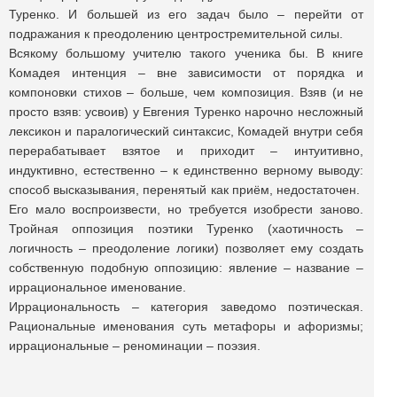
Туренко. И большей из его задач было – перейти от
подражания к преодолению центростремительной силы.
Всякому большому учителю такого ученика бы. В книге
Комадея интенция – вне зависимости от порядка и
компоновки стихов – больше, чем композиция. Взяв (и не
просто взяв: усвоив) у Евгения Туренко нарочно несложный
лексикон и паралогический синтаксис, Комадей внутри себя
перерабатывает взятое и приходит – интуитивно,
индуктивно, естественно – к единственно верному выводу:
способ высказывания, перенятый как приём, недостаточен.
Его мало воспроизвести, но требуется изобрести заново.
Тройная оппозиция поэтики Туренко (хаотичность –
логичность – преодоление логики) позволяет ему создать
собственную подобную оппозицию: явление – название –
иррациональное именование.
Иррациональность – категория заведомо поэтическая.
Рациональные именования суть метафоры и афоризмы;
иррациональные – реноминации – поэзия.