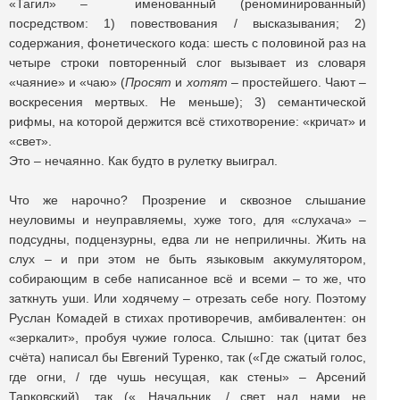
«Тагил» – именованный (реноминированный)
посредством: 1) повествования / высказывания; 2)
содержания, фонетического кода: шесть с половиной раз на
четыре строки повторенный слог вызывает из словаря
«чаяние» и «чаю» (
Просят
и
хотят
– простейшего. Чают –
воскресения мертвых. Не меньше); 3) семантической
рифмы, на которой держится всё стихотворение: «кричат» и
«свет».
Это – нечаянно. Как будто в рулетку выиграл.
Что же нарочно? Прозрение и сквозное слышание
неуловимы и неуправляемы, хуже того, для «слухача» –
подсудны, подцензурны, едва ли не неприличны. Жить на
слух – и при этом не быть языковым аккумулятором,
собирающим в себе написанное всё и всеми – то же, что
заткнуть уши. Или ходячему – отрезать себе ногу. Поэтому
Руслан Комадей в стихах противоречив, амбивалентен: он
«зеркалит», пробуя чужие голоса. Слышно: так (цитат без
счёта) написал бы Евгений Туренко, так («Где сжатый голос,
где огни, / где чушь несущая, как стены» – Арсений
Тарковский), так («…Начальник, / свет над нами не