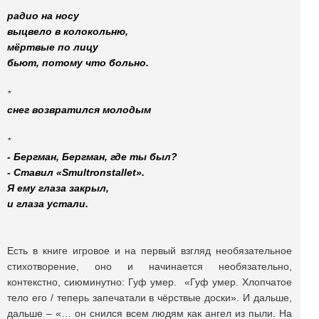
*
радио на носу
выцвело в колокольню,
мёртвые по лицу
бьют, потому что больно.
*
снег возвратился молодым
*
- Бергман, Бергман, где ты был?
- Ставил «Smultronstallet».
Я ему глаза закрыл,
и глаза устали.
Есть в книге игровое и на первый взгляд необязательное
стихотворение, оно и начинается необязательно,
контекстно, сиюминутно: Гуф умер. «Гуф умер. Хлопчатое
тело его / теперь запечатали в чёрствые доски». И дальше,
дальше – «… он снился всем людям как ангел из пыли. На