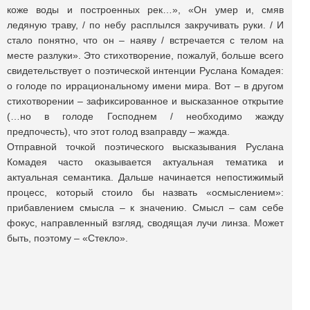
коже воды и построенных рек…», «Он умер и, смяв
ледяную траву, / по небу расплылся закручивать руки. / И
стало понятно, что он – наяву / встречается с телом на
месте разлуки». Это стихотворение, пожалуй, больше всего
свидетельствует о поэтической интенции Руслана Комадея:
о голоде по иррациональному имени мира. Вот – в другом
стихотворении – зафиксированное и высказанное открытие
(…но в голоде Господнем / необходимо жажду
предпочесть), что этот голод взаправду – жажда.
Отправной точкой поэтического высказывания Руслана
Комадея часто оказывается актуальная тематика и
актуальная семантика. Дальше начинается непостижимый
процесс, который стоило бы назвать «осмыслением»:
прибавлением смысла – к значению. Смысл – сам себе
фокус, направленный взгляд, сводящая лучи линза. Может
быть, поэтому – «Стекло».