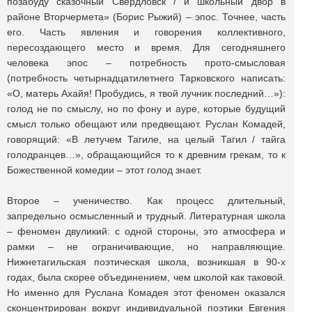
позабуду сказочный Свердловск / и школьный двор в
районе Вторчермета» (Борис Рыжий) – эпос. Точнее, часть
его. Часть явления и говорения коллективного,
пересоздающего место и время. Для сегодняшнего
человека эпос – потребность прото-смысловая
(потребность четырнадцатилетнего Тарковского написать:
«О, матерь Ахайя! Пробудись, я твой лучник последний…»):
голод не по смыслу, но по фону и ауре, которые будущий
смысл только обещают или предвещают. Руслан Комадей,
говорящий: «В летучем Тагиле, на целый Тагил / тайга
голодранцев…», обращающийся то к древним грекам, то к
Божественной комедии – этот голод знает.
Второе – ученичество. Как процесс длительный,
запредельно осмысленный и трудный. Литературная школа
– феномен двуликий: с одной стороны, это атмосфера и
рамки – не ограничивающие, но направляющие.
Нижнетагильская поэтическая школа, возникшая в 90-х
годах, была скорее объединением, чем школой как таковой.
Но именно для Руслана Комадея этот феномен оказался
сконцентрирован вокруг индивидуальной поэтики Евгения