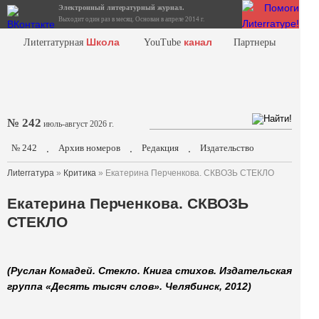
Электронный литературный журнал.
Выходит один раз в месяц. Основан в апреле 2014 г.
Школа
канал
Лиterraтурная
YouTube
Партнеры
№ 242
июль-август 2026 г.
№ 242
Архив номеров
Редакция
Издательство
.
.
.
Лиterraтура
»
Критика
» Екатерина Перченкова. СКВОЗЬ СТЕКЛО
Екатерина Перченкова. СКВОЗЬ
СТЕКЛО
(Руслан Комадей. Стекло. Книга стихов. Издательская
группа «Десять тысяч слов». Челябинск, 2012)