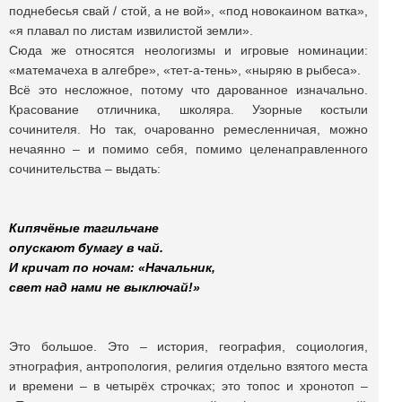
поднебесья свай / стой, а не вой», «под новокаином ватка»,
«я плавал по листам извилистой земли».
Сюда же относятся неологизмы и игровые номинации:
«матемачеха в алгебре», «тет-а-тень», «ныряю в рыбеса».
Всё это несложное, потому что дарованное изначально.
Красование отличника, школяра. Узорные костыли
сочинителя. Но так, очарованно ремесленничая, можно
нечаянно – и помимо себя, помимо целенаправленного
сочинительства – выдать:
Кипячёные тагильчане
опускают бумагу в чай.
И кричат по ночам: «Начальник,
свет над нами не выключай!»
Это большое. Это – история, география, социология,
этнография, антропология, религия отдельно взятого места
и времени – в четырёх строчках; это топос и хронотоп –