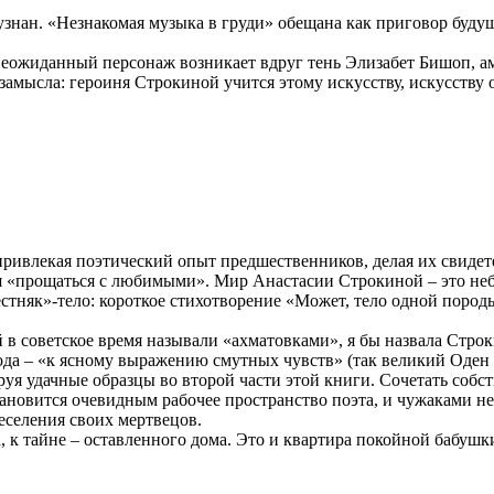
неузнан. «Незнакомая музыка в груди» обещана как приговор буд
еожиданный персонаж возникает вдруг тень Элизабет Бишоп, аме
 замысла: героиня Строкиной учится этому искусству, искусству
ривлекая поэтический опыт предшественников, делая их свидете
я «прощаться с любимыми». Мир Анастасии Строкиной – это неб
вестняк»-тело: короткое стихотворение «Может, тело одной поро
в советское время называли «ахматовками», я бы назвала Строки
ода – «к ясному выражению смутных чувств» (так великий Оден о
уя удачные образцы во второй части этой книги. Сочетать собс
тановится очевидным рабочее пространство поэта, и чужаками не
еселения своих мертвецов.
ла, к тайне – оставленного дома. Это и квартира покойной бабушк