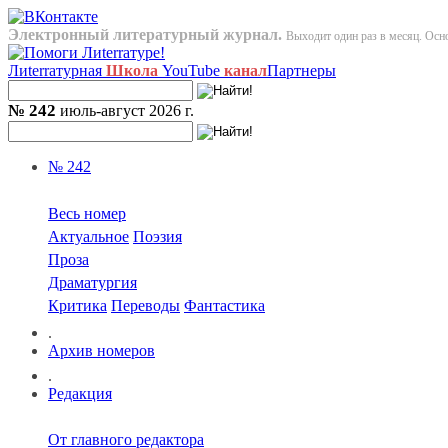
Электронный литературный журнал.
Выходит один раз в месяц. Осно
Лиterraтурная
Школа
YouTube
канал
Партнеры
№ 242
июль-август 2026 г.
№ 242
Весь номер
Актуальное
Поэзия
Проза
Драматургия
Критика
Переводы
Фантастика
.
Архив номеров
.
Редакция
От главного редактора