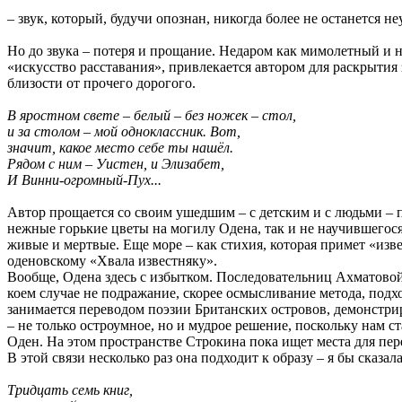
– звук, который, будучи опознан, никогда более не останется 
Но до звука – потеря и прощание. Недаром как мимолетный и н
«искусство расставания», привлекается автором для раскрытия
близости от прочего дорогого.
В яростном свете – белый – без ножек – стол,
и за столом – мой одноклассник. Вот,
значит, какое место себе ты нашёл.
Рядом с ним – Уистен, и Элизабет,
И Винни-огромный-Пух...
Автор прощается со своим ушедшим – с детским и с людьми – п
нежные горькие цветы на могилу Одена, так и не научившегос
живые и мертвые. Еще море – как стихия, которая примет «из
оденовскому «Хвала известняку».
Вообще, Одена здесь с избытком. Последовательниц Ахматовой 
коем случае не подражание, скорее осмысливание метода, подх
занимается переводом поэзии Британских островов, демонстрир
– не только остроумное, но и мудрое решение, поскольку нам с
Оден. На этом пространстве Строкина пока ищет места для пер
В этой связи несколько раз она подходит к образу – я бы сказа
Тридцать семь книг,