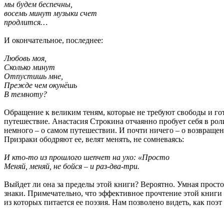
мы будем беспечны,
восемь минут музыки счет
продлится…
И окончательное, последнее:
Любовь моя,
Сколько минут
Отпустишь мне,
Прежде чем окунёшь
В темноту?
Обращение к великим теням, которые не требуют свободы и гот
путешествие. Анастасия Строкина отчаянно пробует себя в рол
немного – о самом путешествии. И почти ничего – о возвращен
Призраки ободряют ее, велят менять, не сомневаясь:
И кто-то из прошлого шепчет на ухо: «Просто
Меняй, меняй, не бойся – и раз-два-три.
Выйдет ли она за пределы этой книги? Вероятно. Умная прост
знаки. Примечательно, что эффективное прочтение этой книги 
из которых питается ее поэзия. Нам позволено видеть, как поэт