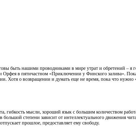
овы быть нашими проводниками в мире утрат и обретений – я го
и Орфея в пятичастном «Приключении у Финского залива». Пока 
ии. Хотя о возвращении и думать еще не время, пока что нужно 
ота, гибкость мысли, хороший язык с большим количеством рабо
в большой степени зависит от интеллектуального движения чита
 отпускает прошлое, предоставляет ему свободу.