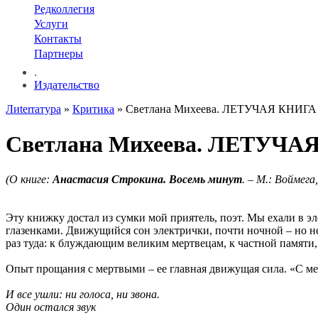
Редколлегия
Услуги
Контакты
Партнеры
.
Издательство
Лиterraтура
»
Критика
» Светлана Михеева. ЛЕТУЧАЯ КН
Светлана Михеева. ЛЕТУ
(О книге:
Анастасия Строкина. Восемь минут
. – М.: Воймега
Эту книжку достал из сумки мой приятель, поэт. Мы ехали в э
глазенками. Движущийся сон электрички, почти ночной – но не с
раз туда: к блуждающим великим мертвецам, к частной памяти,
Опыт прощания с мертвыми – ее главная движущая сила. «С мер
И все ушли: ни голоса, ни звона.
Один остался звук