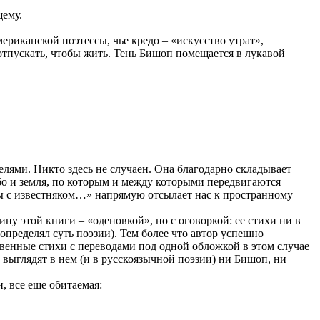
ущему.
риканской поэтессы, чье кредо – «искусство утрат»,
 отпускать, чтобы жить. Тень Бишоп помещается в лукавой
лями. Никто здесь не случаен. Она благодарно складывает
о и земля, по которым и между которыми передвигаются
ды с известняком…» напрямую отсылает нас к пространному
ну этой книги – «оденовкой», но с оговоркой: ее стихи ни в
пределял суть поэзии). Тем более что автор успешно
твенные стихи с переводами под одной обложкой в этом случае
 выглядят в нем (и в русскоязычной поэзии) ни Бишоп, ни
и, все еще обитаемая: