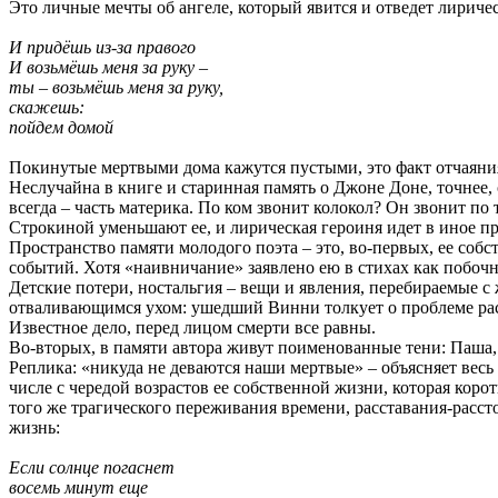
Это личные мечты об ангеле, который явится и отведет лирич
И придёшь из-за правого
И возьмёшь меня за руку –
ты – возьмёшь меня за руку,
скажешь:
пойдем домой
Покинутые мертвыми дома кажутся пустыми, это факт отчаяни
Неслучайна в книге и старинная память о Джоне Доне, точнее, 
всегда – часть материка. По ком звонит колокол? Он звонит по
Строкиной уменьшают ее, и лирическая героиня идет в иное про
Пространство памяти молодого поэта – это, во-первых, ее соб
событий. Хотя «наивничание» заявлено ею в стихах как побочны
Детские потери, ностальгия – вещи и явления, перебираемые с
отваливающимся ухом: ушедший Винни толкует о проблеме ра
Известное дело, перед лицом смерти все равны.
Во-вторых, в памяти автора живут поименованные тени: Паша
Реплика: «никуда не деваются наши мертвые» – объясняет весь 
числе с чередой возрастов ее собственной жизни, которая коро
того же трагического переживания времени, расставания-расст
жизнь:
Если солнце погаснет
восемь минут еще