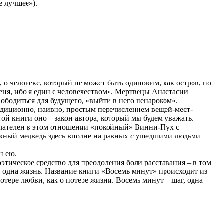
е лучшее»).
 о человеке, который не может быть одиноким, как остров, но
меня, ибо я един с человечеством». Мертвецы Анастасии
свободиться для будущего, «выйти в него ненароком».
радиционно, наивно, простым перечислением вещей-мест-
той книги оно – закон автора, который мы будем уважать.
амечателен в этом отношении «покойный» Винни-Пух с
ный медведь здесь вполне на равных с ушедшими людьми.
н ею.
оэтическое средство для преодоления боли расставания – в том
г, одна жизнь. Название книги «Восемь минут» происходит из
отере любви, как о потере жизни. Восемь минут – шаг, одна