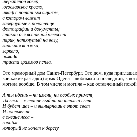
шерстяной ковер,
югославское кресло,
шкаф с потайным ящиком,
в котором лежат
завёрнутые в полотенце
фотографии и документы;
стакан для вставной челюсти,
парик, натянутый на вазу,
записная книжка,
зеркало,
помада,
триста граммов пепла.
Это мраморный дом Санкт-Петербург. Это дом, куда приглашают
кое-какие разгадки) дом
а
Одена – любимый и последний, к кото
могила вообще. В том числе и могила – как оставленный поко
А ты идешь – ни имени, ни особых примет,
Ты весь – желание выйти на теплый свет,
И будет шаг – и вынырнешь в этот свет
И поплывешь
в океане леса –
корабль,
который не хочет к берегу