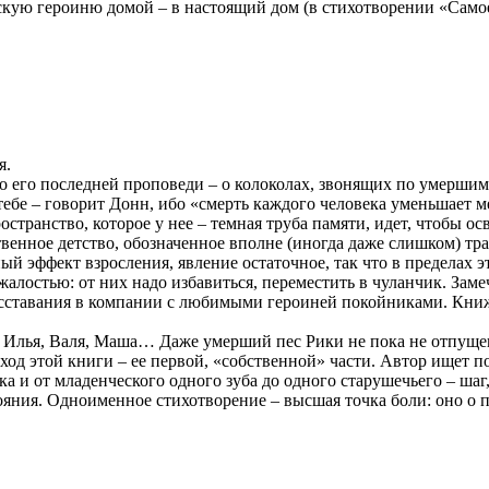
ескую героиню домой – в настоящий дом (в стихотворении «Само
я.
о его последней проповеди – о колоколах, звонящих по умершим,
 тебе – говорит Донн, ибо «смерть каждого человека уменьшает 
странство, которое у нее – темная труба памяти, идет, чтобы о
ственное детство, обозначенное вполне (иногда даже слишком) т
й эффект взросления, явление остаточное, так что в пределах э
 жалостью: от них надо избавиться, переместить в чуланчик. З
сставания в компании с любимыми героиней покойниками. Книж
, Илья, Валя, Маша… Даже умерший пес Рики не пока не отпуще
ход этой книги – ее первой, «собственной» части. Автор ищет п
тка и от младенческого одного зуба до одного старушечьего – ша
ояния. Одноименное стихотворение – высшая точка боли: оно о п