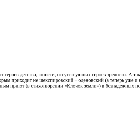
 героев детства, юности, отсутствующих героев зрелости. А та
рым приходит не шекспировский – оденовский (а теперь уже и 
йным приют (в стихотворении «Клочок земли») в безнадежных по