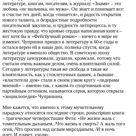
литературе, книгам, писателям, к журналу «Знамя» – это
любовь «не мальчика, но мужа». Он знает и понимает все:
и счастье тех дней, когда «пишется», и радость открытия
нового таланта, и безрадостные подробности
писательской закулисы, и трудности литпроцесса, и ту
жестокую правду, что кровью сердца написанная книга –
вот хотя бы и «Фейсбучный роман» – ничего в мире не
изменит. Чупринин пришел в литературу в 60-е годы и
остался верен ей в наши дни, полвека спустя, когда
литературе изменило общество. В советскую эпоху
литературу цензуровали, душили, кромсали, потому что
считали очень важным делом, очень влиятельной силой.
Сегодня у литературы такая же свобода и такая же
влиятельность, как у стоклеточных шашек, а бывшие
«властители дум» стали в своем узком кругу «лидерами
мнений» – именно так, с каким-то спортивным или
партийным оттенком, называется серия, которую открыла
«энциклопедия» Чупринина.
Мне кажется, что именно к этому мучительному
парадоксу относятся последние строки, postscriptum книги
– трагическое четверостишие Фета: «Не жизни жаль с
томительным дыханьем. /Что жизнь и смерть? А жаль того
огня, /Что просиял над целым мирозданьем, /И в ночь
идет. И плачет, уходя».