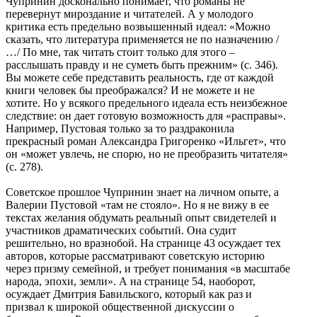
Чупринин досконально понимает, что романы не
перевернут мироздание и читателей. А у молодого
критика есть предельно возвышенный идеал: «Можно
сказать, что литература применяется не по назначению /
…/ По мне, так читать стоит только для этого –
расслышать правду и не суметь быть прежним» (с. 346).
Вы можете себе представить реальность, где от каждой
книги человек бы преображался? И не можете и не
хотите. Но у всякого предельного идеала есть неизбежное
следствие: он дает готовую возможность для «расправы».
Например, Пустовая только за то раздраконила
прекрасный роман Александра Григоренко «Ильгет», что
он «может увлечь, не спорю, но не преобразить читателя»
(с. 278).
Советское прошлое Чупринин знает на личном опыте, а
Валерии Пустовой «там не стояло». Но я не вижу в ее
текстах желания обдумать реальный опыт свидетелей и
участников драматических событий. Она судит
решительно, но вразнобой. На странице 43 осуждает тех
авторов, которые рассматривают советскую историю
через призму семейной, и требует понимания «в масштабе
народа, эпохи, земли». А на странице 54, наоборот,
осуждает Дмитрия Бавильского, который как раз и
призвал к широкой общественной дискуссии о