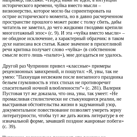
исторического времени, чуйка вместо мысли –
визионерство, которое могло бы сориентировать на
острие исторического момента, но в давно расчерченном
пространстве прошлого может разве с толку сбить, дабы
читатель не заметил, до чего жидкими гвоздями крепили
многоэтажный эпос» (с. 9). И эта «чуйка вместо мысли» –
не обидное исключение, а характерный образчик: в таком
духе написана вся статья. Какое значение в прихотливой
речи критика получает слово «чуйка» (в собственном
смысле всего лишь «пальто»), мне догадаться не удалось.
Другой раз Чупринин привел «классные» примеры
рецензионных завихрений, и пошутил: «Я, увы, так не
умею: "Пахнущая несвежим после внезапного праздника
бельем глумливость в этих стихах не противоречит
спасительной ночной влюбленности”» (с. 281). Валерия
Пустовая тут же доказала, что она, увы, так умеет: «Не
промасливая стилистически не стыкующиеся реалии, не
выстраивая обстоятельства жизни в задуманный узор,
документальное повествование позволяет умереть зерну
литературности, чтобы тут же дать жизнь литературе в ее
изначальной форме, зачавшей поздние жанровые побеги»
(с. 39).