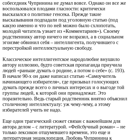
собеседник Чупринина не думал вовсе. Однако он все же
воспользовался плодами гласности: критически
высказался о политике генсека. Прежде такие
высказывания подпадали под уголовную статью (под
какую именно и что по ней можно было схлопотать,
молодой читатель узнает из «Комментариев»). Своему
родственнику автор ничего не возразил, а в социальном
эгоизме обвинил себя – интеллигента, получившего с
перестройкой интеллектуальную свободу.
Классическое интеллигентское народолюбие внушило
автору иллюзию, будто советская пропаганда приучила
людей «раньше думать о родине, а потом о себе» (с. 193).
В начале 90-х он даже написал статью «Самоучитель
начинающего избирателя», где призывал голосующих
думать прежде всего о личных интересах и о выгоде той
группы людей, к которой они принадлежат. Это
поразительно. Ведь старый родственник внятно объяснил
столичному интеллектуалу: уж чему-чему, а этому
избирателей учить не надо.
Еще один трагический сюжет связан с важнейшим для
автора делом – с литературой. «Фейсбучный роман» – не
только лексикон отшумевшего времени, это еще и
литературная энциклопедия. Любовь Чупринина к