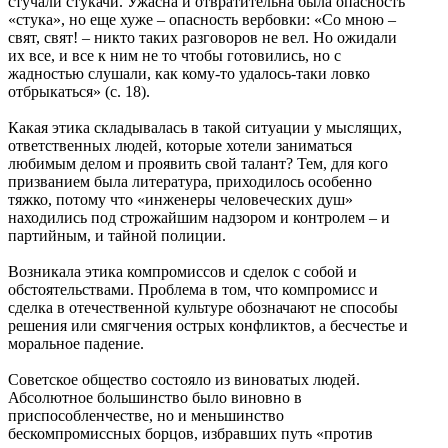
стучали стукачи. Ужасна и отвратительна была опасность
«стука», но еще хуже – опасность вербовки: «Со мною –
свят, свят! – никто таких разговоров не вел. Но ожидали
их все, и все к ним не то чтобы готовились, но с
жадностью слушали, как кому-то удалось-таки ловко
отбрыкаться» (с. 18).
Какая этика складывалась в такой ситуации у мыслящих,
ответственных людей, которые хотели заниматься
любимым делом и проявить свой талант? Тем, для кого
призванием была литература, приходилось особенно
тяжко, потому что «инженеры человеческих душ»
находились под строжайшим надзором и контролем – и
партийным, и тайной полиции.
Возникала этика компромиссов и сделок с собой и
обстоятельствами. Проблема в том, что компромисс и
сделка в отечественной культуре обозначают не способы
решения или смягчения острых конфликтов, а бесчестье и
моральное падение.
Советское общество состояло из виноватых людей.
Абсолютное большинство было виновно в
приспособленчестве, но и меньшинство
бескомпромиссных борцов, избравших путь «против