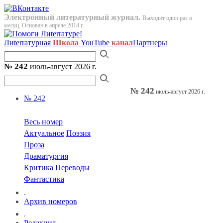
Электронный литературный журнал.
Выходит один раз в
месяц. Основан в апреле 2014 г.
Лиterraтурная
Школа
YouTube
канал
Партнеры
№ 242
июль-август 2026 г.
№ 242
июль-август 2026 г.
№ 242
Весь номер
Актуальное
Поэзия
Проза
Драматургия
Критика
Переводы
Фантастика
.
Архив номеров
.
Редакция