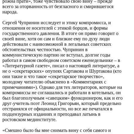
рожна прати», тоже чувствовало свою вину – прежде
всего за оторванность от безгласного и смирившегося
народа.
Сергей Чупринин исследует и этику компромисса, и
отношения ее носителей с этикой борцов, и формы
государственного давления. В итоге он прямо говорит о
своей вине, хотя он сам и близкие ему по духу люди
действовали с наивозможной в легальных советских
обстоятельствах честностью. Чупринин в
коммунистическую партию не вступал, долгие годы
работал в самом свободном советском еженедельнике – в
«Литературной газете», писал о настоящей литературе, а
не о «секретарских» опупеях Сартакова и Шуртакова (кто
они такие и что такое «секретарское творчество»,
молодому читателю объяснено в «Комментариях с
примечаниями»). Однако для тех литераторов, которые на
компромиссы не соглашались и работали в котельных, он
был благополучным «савецким» функционером, как и его
друг-учитель поэт Леонид Григорьян, который предельно
отстранялся от официальности, но все же печатался в
подцензурных изданиях и преподавал латынь в
ростовском мединституте.
«Смешно было бы мне снимать вину с себя самого и