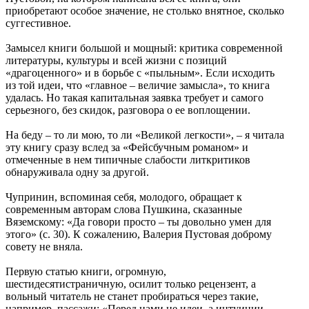
приобретают особое значение, не столько внятное, сколько
суггестивное.
Замысел книги большой и мощный: критика современной
литературы, культуры и всей жизни с позиций
«драгоценного» и в борьбе с «пыльным». Если исходить
из той идеи, что «главное – величие замысла», то книга
удалась. Но такая капитальная заявка требует и самого
серьезного, без скидок, разговора о ее воплощении.
На беду – то ли мою, то ли «Великой легкости», – я читала
эту книгу сразу вслед за «Фейсбучным романом» и
отмеченные в нем типичные слабости литкритиков
обнаруживала одну за другой.
Чупринин, вспоминая себя, молодого, обращает к
современным авторам слова Пушкина, сказанные
Вяземскому: «Да говори просто – ты довольно умен для
этого» (с. 30). К сожалению, Валерия Пустовая доброму
совету не вняла.
Первую статью книги, огромную,
шестидесятистраничную, осилит только рецензент, а
вольный читатель не станет пробираться через такие,
например, пассажи: «Перед нами не идеи, а интуиции