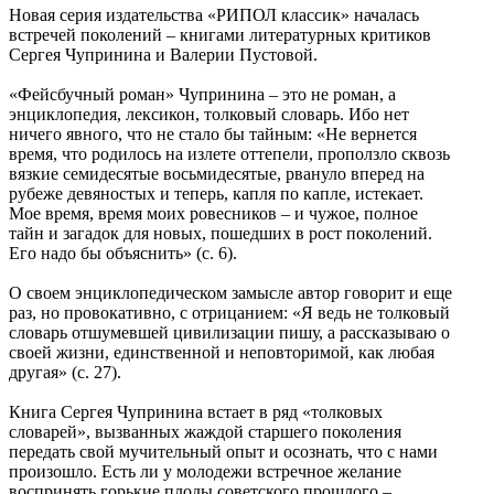
Новая серия издательства «РИПОЛ классик» началась
встречей поколений – книгами литературных критиков
Сергея Чупринина и Валерии Пустовой.
«Фейсбучный роман» Чупринина – это не роман, а
энциклопедия, лексикон, толковый словарь. Ибо нет
ничего явного, что не стало бы тайным: «Не вернется
время, что родилось на излете оттепели, проползло сквозь
вязкие семидесятые восьмидесятые, рвануло вперед на
рубеже девяностых и теперь, капля по капле, истекает.
Мое время, время моих ровесников – и чужое, полное
тайн и загадок для новых, пошедших в рост поколений.
Его надо бы объяснить» (с. 6).
О своем энциклопедическом замысле автор говорит и еще
раз, но провокативно, с отрицанием: «Я ведь не толковый
словарь отшумевшей цивилизации пишу, а рассказываю о
своей жизни, единственной и неповторимой, как любая
другая» (с. 27).
Книга Сергея Чупринина встает в ряд «толковых
словарей», вызванных жаждой старшего поколения
передать свой мучительный опыт и осознать, что с нами
произошло. Есть ли у молодежи встречное желание
воспринять горькие плоды советского прошлого –