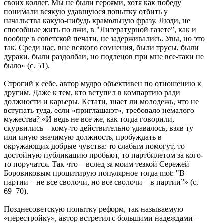
своих коллег. Мы не были героями, хотя как победу
понимали всякую удавшуюся попытку отбить у
начальства какую-нибудь крамольную фразу. Люди, не
способные жить по лжи, в "Литературной газете”, как и
вообще в советской печати, не задерживались. Увы, но это
так. Среди нас, вне всякого сомнения, были трусы, были
дураки, были раздолбаи, но подлецов при мне все-таки не
было» (с. 51).
Строгий к себе, автор мудро объективен по отношению к
другим. Даже к тем, кто вступил в компартию ради
должности и карьеры. Кстати, знает ли молодежь, что не
вступать туда, если «приглашают», требовало немалого
мужества? «И ведь не все же, как тогда говорили,
скурвились – кому-то действительно удавалось, взяв ту
или иную значимую должность, пробуждать в
окружающих добрые чувства: то слабым помогут, то
достойную публикацию пробьют, то партбилетом за кого-
то поручатся. Так что – вслед за моим тезкой Сережей
Боровиковым процитирую популярное тогда mot: "В
партии – не все сволочи, но все сволочи – в партии”» (с.
69–70).
Позднесоветскую попытку реформ, так называемую
«перестройку», автор встретил с большими надеждами –