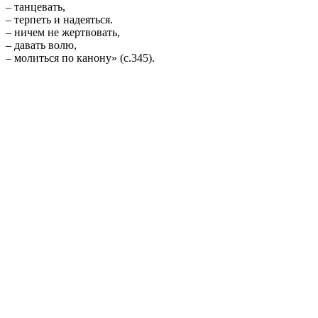
– танцевать,
– терпеть и надеяться.
– ничем не жертвовать,
– давать волю,
– молиться по канону» (с.345).
Приветствуя начинание издательства «РИПОЛ классик»,
будем ждать продолжения серии, а значит, серьезного
разговора о современной литературе и культуре.
Поделиться публикацией:
3 260
Опубликовано
02 янв 2016
КОНКУРСЫ И ПРЕМИИ
АФИША