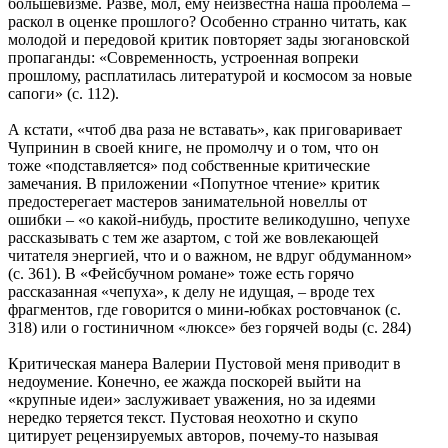
большевизме. Разве, мол, ему неизвестна наша проблема –
раскол в оценке прошлого? Особенно странно читать, как
молодой и передовой критик повторяет зады зюгановской
пропаганды: «Современность, устроенная вопреки
прошлому, расплатилась литературой и космосом за новые
сапоги» (с. 112).
А кстати, «чтоб два раза не вставать», как приговаривает
Чупринин в своей книге, не промолчу и о том, что он
тоже «подставляется» под собственные критические
замечания. В приложении «Попутное чтение» критик
предостерегает мастеров занимательной новеллы от
ошибки – «о какой-нибудь, простите великодушно, чепухе
рассказывать с тем же азартом, с той же вовлекающей
читателя энергией, что и о важном, не вдруг обдуманном»
(с. 361). В «Фейсбучном романе» тоже есть горячо
рассказанная «чепуха», к делу не идущая, – вроде тех
фрагментов, где говорится о мини-юбках ростовчанок (с.
318) или о гостиничном «люксе» без горячей воды (с. 284)
Критическая манера Валерии Пустовой меня приводит в
недоумение. Конечно, ее жажда поскорей выйти на
«крупные идеи» заслуживает уважения, но за идеями
нередко теряется текст. Пустовая неохотно и скупо
цитирует рецензируемых авторов, почему-то называя