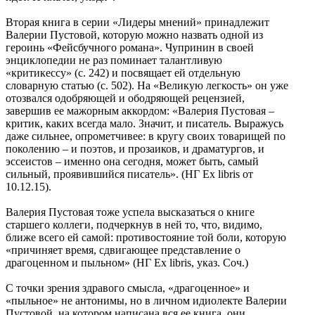
Вторая книга в серии «Лидеры мнений» принадлежит
Валерии Пустовой, которую можно назвать одной из
героинь «Фейсбучного романа». Чупринин в своей
энциклопедии не раз поминает талантливую
«критикессу» (с. 242) и посвящает ей отдельную
словарную статью (с. 502). На «Великую легкость» он уже
отозвался одобряющей и ободряющей рецензией,
завершив ее мажорным аккордом: «Валерия Пустовая –
критик, каких всегда мало. Значит, и писатель. Выражусь
даже сильнее, опрометчивее: в кругу своих товарищей по
поколению – и поэтов, и прозаиков, и драматургов, и
эссеистов – именно она сегодня, может быть, самый
сильный, проявившийся писатель». (НГ Ex libris от
10.12.15).
Валерия Пустовая тоже успела высказаться о книге
старшего коллеги, подчеркнув в ней то, что, видимо,
ближе всего ей самой: противостояние той боли, которую
«причиняет время, сдвигающее представление о
драгоценном и пыльном» (НГ Ex libris, указ. Соч.)
С точки зрения здравого смысла, «драгоценное» и
«пыльное» не антонимы, но в личном идиолекте Валерии
Пустовой, на котором написана вся ее книга, они