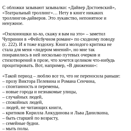
С обложки зазывают зазывалки: «Дайвер Достоевский»,
«Театральный троллинг»… Нету в книге никаких
троллингов-дайверов. Это лукавство, непонятное и
ненужное.
«Охохонюшки хо-хо, скажу я вам на это» – заметил
Чупринин в «Фейсбучном романе» по сходному поводу
(с. 222). И я тоже вздохну. Книга молодого критика не
стала для меня «лидером мнений», но мне так
понравились в ней несколько путевых очерков и
стихотворений в прозе, что хочется целиком что-нибудь
процитировать. Вот, например, «В движении»:
«Такой период – люблю все то, что не переносила раньше:
– прозу Виктора Пелевина и Романа Сенчина,
– спонтанность и перемены,
– новые города и незнакомые улицы,
– случайных людей,
– спокойных людей,
– людей, не читающих книги,
– критиков Кирилла Анкудинова и Льва Данилкина,
– быть старшей по возрасту,
– семейные будни.
– мыть полы.