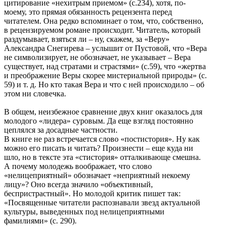
цитирование «нехитрым приемом» (с.234), хотя, по-
моему, это прямая обязанность рецензента перед
читателем. Она редко вспоминает о том, что, собственно,
в рецензируемом романе происходит. Читатель, который
раздумывает, взяться ли – ну, скажем, за «Веру»
Александра Снегирева – услышит от Пустовой, что «Вера
не символизирует, не обозначает, не указывает – Вера
существует, над стратами и страстями» (с.59), что «жертва
и преображение Веры скорее мистериальной природы» (с.
59) и т. д. Но кто такая Вера и что с ней происходило – об
этом ни словечка.
В общем, неизбежное сравнение двух книг оказалось для
молодого «лидера» суровым. Да еще взгляд постоянно
цеплялся за досадные частности.
В книге не раз встречается слово «постистория». Ну как
можно его писать и читать? Произнести – еще куда ни
шло, но в тексте эта «стистория» отталкивающе смешна.
А почему молодежь воображает, что слово
«нелицеприятный» обозначает «неприятный некоему
лицу»? Оно всегда значило «объективный,
беспристрастный». Но молодой критик пишет так:
«Посвященные читатели распознавали звезд актуальной
культуры, выведенных под нелицеприятными
фамилиями» (с. 290).