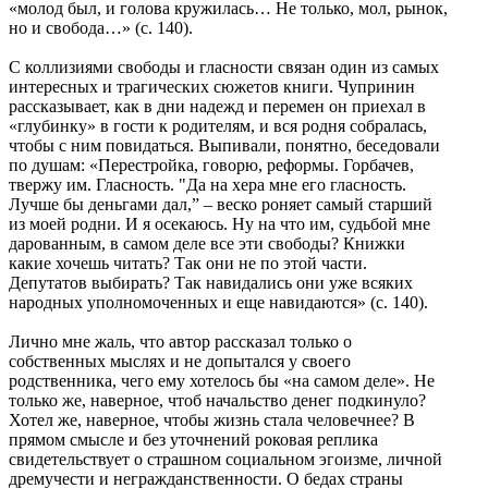
«молод был, и голова кружилась… Не только, мол, рынок,
но и свобода…» (с. 140).
С коллизиями свободы и гласности связан один из самых
интересных и трагических сюжетов книги. Чупринин
рассказывает, как в дни надежд и перемен он приехал в
«глубинку» в гости к родителям, и вся родня собралась,
чтобы с ним повидаться. Выпивали, понятно, беседовали
по душам: «Перестройка, говорю, реформы. Горбачев,
твержу им. Гласность. "Да на хера мне его гласность.
Лучше бы деньгами дал,” – веско роняет самый старший
из моей родни. И я осекаюсь. Ну на что им, судьбой мне
дарованным, в самом деле все эти свободы? Книжки
какие хочешь читать? Так они не по этой части.
Депутатов выбирать? Так навидались они уже всяких
народных уполномоченных и еще навидаются» (с. 140).
Лично мне жаль, что автор рассказал только о
собственных мыслях и не допытался у своего
родственника, чего ему хотелось бы «на самом деле». Не
только же, наверное, чтоб начальство денег подкинуло?
Хотел же, наверное, чтобы жизнь стала человечнее? В
прямом смысле и без уточнений роковая реплика
свидетельствует о страшном социальном эгоизме, личной
дремучести и негражданственности. О бедах страны