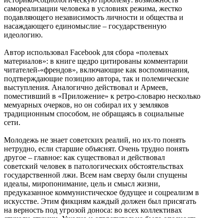
самореализации человека в условиях режима, жестко
подавляющего независимость личности и общества и
насаждающего единомыслие – государственную
идеологию.
Автор использовал Facebook для сбора «полевых
материалов»: в книге щедро цитированы комментарии
читателей-«френдов», включающие как воспоминания,
подтверждающие позицию автора, так и полемические
выступления. Аналогично действовал и Армеев,
поместивший в «Приложение» к ретро-словарю несколько
мемуарных очерков, но он собирал их у земляков
традиционным способом, не обращаясь в социальные
сети.
Молодежь не знает советских реалий, но их-то понять
нетрудно, если старшие объяснят. Очень трудно понять
другое – главное: как существовал и действовал
советский человек в патологических обстоятельствах
государственной лжи. Всем нам сверху были спущены
идеалы, миропонимание, цель и смысл жизни,
предуказанное коммунистическое будущее и соцреализм в
искусстве. Этим фикциям каждый должен был присягать
на верность под угрозой доноса: во всех коллективах