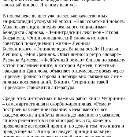
сложный вопрос. Я к нему вернусь.
В новом веке вышло уже несколько качественных
энциклопедий утонувшей эпохи: «Наш советский новояз:
Маленькая энциклопедия реального социализма»
Бенедикта Сарнова, «Ленинградский лексикон» Игоря
Богданова, «Энциклопедический словарь истории
советской повседневной жизни» Леонида
Беловинского, «Энциклопедия банальностей» Натальи
Лебиной, «Мой Данилов. Опыт личного ретро-словаря»
Руслана Армеева. «Фейбучный роман» близок по замыслу
к этой последней книге, в которой Армеев, почетный
гражданин Данилова, объясняет отшумевшее время через
«призму» родного города и неразрывно связанных с ним
личных воспоминаний. В книге Чупринина такой
«призмой» становится литература.
Среди этих интересных и важных работ книга Чупринина
– самая артистичная и скорбно-ироничная. «Роман»
построен как научное издание: в нем имеются все
академические атрибуты вплоть до именного указателя,
списка рецензентов и библиографии. Это, конечно,
проявление авторской иронии, но дело в том, что книга и
правда научная. Автор исследует принципиальную
историко-социологическую проблему: возможность