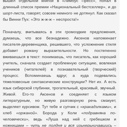
вышел отдельной книгой в «Лимбус Пресс», попал в
длинный список премии «Национальный бестселлер», и до
шорт-листа, говорят, совсем немного не дотянул. Как сказал
бы Винни Пух: «Это ж-ж-ж – неспроста!»
Поначалу, вчитываясь в эти громоздкие предложения,
думаешь, что все безнадежно. Аксенов напоминает
писателя-деревенщика, решившего, что усложнение стиля
добавит роману выразительности. Но постепенно
вживаешься в текст: понимаешь, что писатель, как хороший
учитель, сначала создает проблемную ситуацию, вовлекая
учеников (читателей) в познавательный (творческий)
процесс. Вспоминаешь вдруг, а куда подевались
тяжеловесные синтаксические конструкции? Нет их. А есть
язык сибирской глубинки, трогательный, красивый, звучный.
Живой. Его-то Аксенов и соединяет с языком
литературным, но живую разговорную речь смакует,
выделяет курсивом. Тут тебе и супчик с «
кракадэлками»,
и
хлеб «
оржаной».
Борода у Коли «
подравняна по-
человечески»,
ведь «Луша над ней с гребешком и
ножницами –
чуть не полдня и вся изьнерьничавшись
–