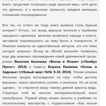
всего, продолжат потрошить ради красной икры, хотя дело
это дрянное, и к вольному промыслу предков имеющее
отношение опосредованное.
Все так, но отчего же тогда книга вызвала столь бурный
интерес? Оттого, что вновь вернула читателя к проблеме
народного характера, вечному конфликту народа и власти,
заставила поразмышлять на тему бунта и покорности. И
Ремизов оказался не единственным автором, кто эти темы
сегодня затронул. Вслед за «Волей вольной» появились
еще два знаковых произведения новой деревенской прозы:
роман
Василия Аксенова «Весна в Ялани» («Лимбус
Пресс», 2014)
и повесть
Бориса Екимова «Осень в
Задонье» («Новый мир» №№ 9-10, 2014)
. Чтение романа
Аксенова сродни восхождению на гору: чтобы достичь
вершины, нужно приложить усилия, и немалые. Но уж если
сдюжил, то откроются взору твоему дивной красоты виды.
Структура этой во многом экспериментальной книги
своеобразна. Первый абзац можно вносить в учебники по
писательскому мастерству с подзаголовком «Как нельзя