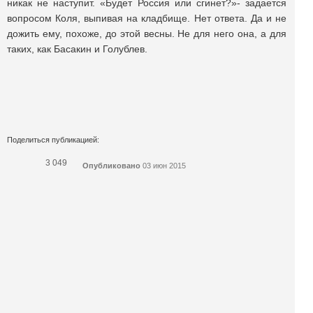
никак не наступит. «Будет Россия или сгинет?»- задается
вопросом Коля, выпивая на кладбище. Нет ответа. Да и не
дожить ему, похоже, до этой весны. Не для него она, а для
таких, как Басакин и Голублев.
Поделиться публикацией:
3 049
Опубликовано
03 июн 2015
КОНКУРСЫ И ПРЕМИИ
АФИША