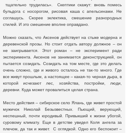
тщательно трудилась». Скептики скажут: вновь помесь
бульдога с носорогом, рисовая каша с апельсинами. Не
соглашусь. Скорее эклектика, смешение разнородных
стилей. И это смешение вполне оправдано.
Можно сказать, что Аксенов действует на стыке модерна и
деревенской прозы. Но стоит отдать автору должное – он
не заигрывается. Этот роман – не эксперимент ради
эксперимента. Аксенов не занимается деконструкцией, он
пытается созидать. Созидать на том месте, где это делать
очень сложно, где и живого осталось не так-то много. Где
все живут прошлым, а настоящее – какая-то черная дыра, в
которой исчезают лес, хозяйства, постройки, люди,
деревни. Куда может провалиться целая страна.
Место действия – сибирское село Ялань, где живет простой
мужичок Николай Безызвестных. Пьющий, верующий,
неспешный, почти юродивый. Привыкший к жизни убогой,
суровому климату. Еще в детстве увидел Коля ангела за
плечом, да так и живет. С оглядкой. Одно его беспокоит –