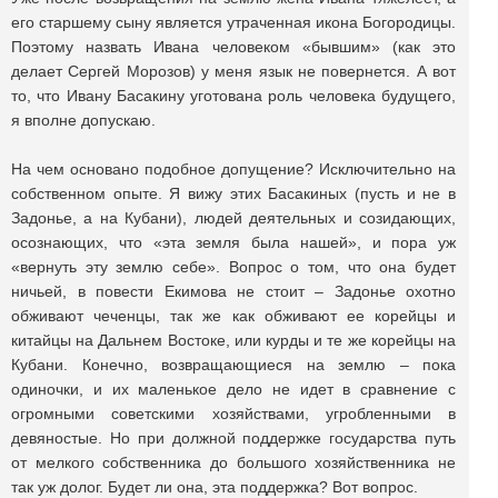
его старшему сыну является утраченная икона Богородицы.
Поэтому назвать Ивана человеком «бывшим» (как это
делает Сергей Морозов) у меня язык не повернется. А вот
то, что Ивану Басакину уготована роль человека будущего,
я вполне допускаю.
На чем основано подобное допущение? Исключительно на
собственном опыте. Я вижу этих Басакиных (пусть и не в
Задонье, а на Кубани), людей деятельных и созидающих,
осознающих, что «эта земля была нашей», и пора уж
«вернуть эту землю себе». Вопрос о том, что она будет
ничьей, в повести Екимова не стоит – Задонье охотно
обживают чеченцы, так же как обживают ее корейцы и
китайцы на Дальнем Востоке, или курды и те же корейцы на
Кубани. Конечно, возвращающиеся на землю – пока
одиночки, и их маленькое дело не идет в сравнение с
огромными советскими хозяйствами, угробленными в
девяностые. Но при должной поддержке государства путь
от мелкого собственника до большого хозяйственника не
так уж долог. Будет ли она, эта поддержка? Вот вопрос.