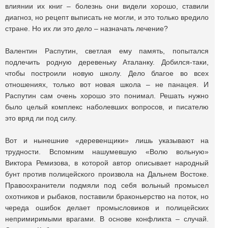
влиянии их книг – болезнь они видели хорошо, ставили
диагноз, но рецепт выписать не могли, и это только вредило
стране. Но их ли это дело – назначать лечение?
Валентин Распутин, светлая ему память, попытался
подлечить родную деревеньку Аталанку. Добился-таки,
чтобы построили новую школу. Дело благое во всех
отношениях, только вот новая школа – не панацея. И
Распутин сам очень хорошо это понимал. Решать нужно
было целый комплекс наболевших вопросов, и писателю
это вряд ли под силу.
Вот и нынешние «деревенщики» лишь указывают на
трудности. Вспомним нашумевшую «Волю вольную»
Виктора Ремизова, в которой автор описывает народный
бунт против полицейского произвола на Дальнем Востоке.
Правоохранители подмяли под себя вольный промысел
охотников и рыбаков, поставили браконьерство на поток, но
череда ошибок делает промысловиков и полицейских
непримиримыми врагами. В основе конфликта – случай.