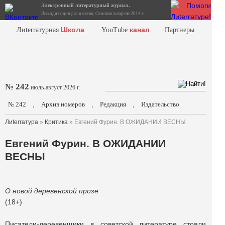
Электронный литературный журнал.
Выходит один раз в месяц. Основан в апреле 2014 г.
Школа
канал
Лиterraтурная
YouTube
Партнеры
№ 242
июль-август 2026 г.
№ 242
Архив номеров
Редакция
Издательство
.
.
.
Лиterraтура
»
Критика
» Евгений Фурин. В ОЖИДАНИИ ВЕСНЫ
Евгений Фурин. В ОЖИДАНИИ
ВЕСНЫ
О новой деревенской прозе
(18+)
Писатели-деревенщики в советской литературе стояли