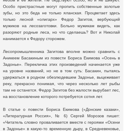
небом и ее жители. Не бедствуют особо, но и не шикуют.
Особо пристрастные могут пропить собственные золотые
зубы, но это беда не только яланская. Процветает здесь
только лесной «олигарх» Федор Загитов, вербующий
мужиков на лесозаготовки. Больно мужикам видеть, как
разоряют родные леса, но что сделаешь? Вот и Николай
нанимается к Федору сторожем.
Лесопромышленника Загитова вполне можно сравнить с
Аникеем Басакиным из повести Бориса Екимова «Осень в
Задонье». Перекличка этих произведений начинается уже
на уровне названий, но не в том суть: Басакин, пытаясь
удержаться в родном обезлюдевшем Задонье, выцеживает
реку, прекрасно понимая, что через несколько лет рыбы
там не останется. Федор Загитов без жалости вырубает лес,
на восстановление которого потребуется сотня лет.
В статье о повести Бориса Екимова («Донские казаки»,
«Литературная Россия», № 6) Сергей Морозов пишет:
«Читатель словно проваливается вместе с героями «Осени
в Задонье» в какую-то временную дыру, в Средневековье,