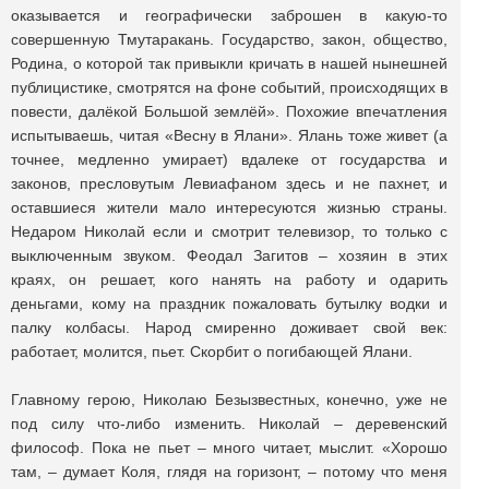
оказывается и географически заброшен в какую-то
совершенную Тмутаракань. Государство, закон, общество,
Родина, о которой так привыкли кричать в нашей нынешней
публицистике, смотрятся на фоне событий, происходящих в
повести, далёкой Большой землёй». Похожие впечатления
испытываешь, читая «Весну в Ялани». Ялань тоже живет (а
точнее, медленно умирает) вдалеке от государства и
законов, пресловутым Левиафаном здесь и не пахнет, и
оставшиеся жители мало интересуются жизнью страны.
Недаром Николай если и смотрит телевизор, то только с
выключенным звуком. Феодал Загитов – хозяин в этих
краях, он решает, кого нанять на работу и одарить
деньгами, кому на праздник пожаловать бутылку водки и
палку колбасы. Народ смиренно доживает свой век:
работает, молится, пьет. Скорбит о погибающей Ялани.
Главному герою, Николаю Безызвестных, конечно, уже не
под силу что-либо изменить. Николай – деревенский
философ. Пока не пьет – много читает, мыслит. «Хорошо
там, – думает Коля, глядя на горизонт, – потому что меня