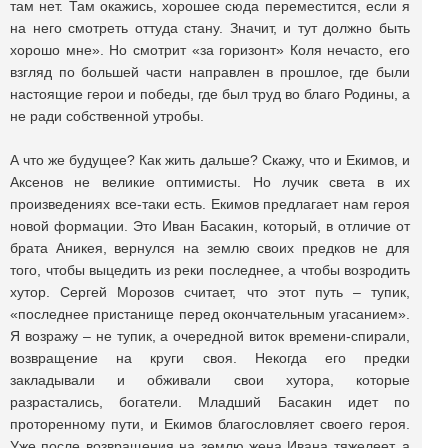
там нет. Там окажись, хорошее сюда переместится, если я
на него смотреть оттуда стану. Значит, и тут должно быть
хорошо мне». Но смотрит «за горизонт» Коля нечасто, его
взгляд по большей части направлен в прошлое, где были
настоящие герои и победы, где был труд во благо Родины, а
не ради собственной утробы.
А что же будущее? Как жить дальше? Скажу, что и Екимов, и
Аксенов не великие оптимисты. Но лучик света в их
произведениях все-таки есть. Екимов предлагает нам героя
новой формации. Это Иван Басакин, который, в отличие от
брата Аникея, вернулся на землю своих предков не для
того, чтобы выцедить из реки последнее, а чтобы возродить
хутор. Сергей Морозов считает, что этот путь – тупик,
«последнее пристанище перед окончательным угасанием».
Я возражу – не тупик, а очередной виток времени-спирали,
возвращение на круги своя. Некогда его предки
закладывали и обживали свои хутора, которые
разрастались, богатели. Младший Басакин идет по
проторенному пути, и Екимов благословляет своего героя.
Уже после возвращения на землю жена Ивана тяжелеет, а