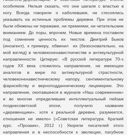
особняком. Нельзя сказать, что они шагали с властью в
ногу. Всегда говорили о наболевшем, не стеснялись
указывать на истинные проблемы деревни. При этом не
были обижены ни тиражами, ни премиями, ни читательским
вниманием. До поры, впрочем. Новые времена поставили
под сомнение ценность их текстов. Дмитрий Быков
(иноагент), к примеру, обвинил их (безосновательно, на
мой взгляд) в человеконенавистничестве и антикультурной
направленности. Цитирую: «В русской литературе 70-х
годов XX века сложилось направление, не имеющее
аналогов в мире по антикультурной страстности,
человеконенавистническому напору, сентиментальному
фарисейству и верноподданническому лицемерию. Это
направление, окопавшееся в журнале «Наш современник»
и во многом определившее интеллектуальный пейзаж
позднесоветской эпохи, получило название
«деревенщики», хотя к реальной деревне, разумеется,
отношения не имело» («Советская литература. Краткий
курс. «Прозаик», 2012 г.) Укоряли писателей этого
направления и в неспособности к эволюции, пагубном