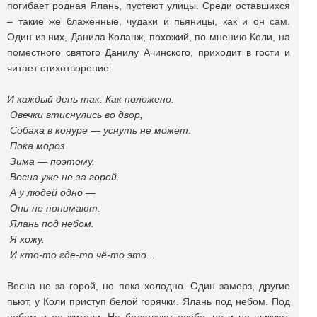
погибает родная Ялань, пустеют улицы. Среди оставшихся
– такие же блаженные, чудаки и пьяницы, как и он сам.
Один из них, Данила Коланж, похожий, по мнению Коли, на
поместного святого Данилу Ачинского, приходит в гости и
читает стихотворение:
И каждый день так. Как положено.
Овечки втиснулись во двор,
Собака в конуре — уснуть не может.
Пока мороз.
Зима — поэтому.
Весна уже не за горой.
А у людей одно —
Они не понимают.
Ялань под небом.
Я хожу.
И кто-то где-то чё-то это...
Весна не за горой, но пока холодно. Один замерз, другие
пьют, у Коли приступ белой горячки. Ялань под небом. Под