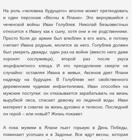
На роль «человека будущего» вполне может претендовать
и один персонаж «Весны в Ялани». Это вернувшийся с
чеченской войны Иван Голублев. Николай Безызвестных
относится к Ивану как к сыну, хотя они и не родственники.
Просто Коля до армии был влюблен в его мать, и потому
считает Ивана родным, молится за него. Голублев должен
был умереть дважды: один раз на войне (вместо него даже
хоронят сослуживца), второй раз после укуса
энцефалитного клеща. И это преодоление смерти не
случайно: оставляя Ивана в живых, Аксенов дает Ялани
надежду на будущее. В Голублеве нет свойственного
деревенским чудикам инфантилизма, Иван способен на
мужские поступки: он отказывается зарабатывать на жизнь
вырубкой леса, спасает девочку из ледяной воды. Иван
матереет в схватке за жизнь духовно и телесно. Последний
он герой – или новый? Жизнь покажет.
А пока мужики в Ялани пьют горькую в День Победы,
поминают усопших и в Задонье. Все ждут весны, которая