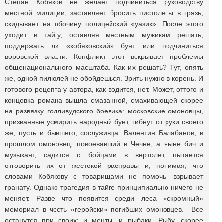
Степан Кобяков не желает подчиниться руководству
местной милиции, заставляет бросить пистолеты в грязь,
скидывает на обочину полицейский «уазик». После этого
уходит в тайгу, оставляя местным мужикам решать,
поддержать ли «кобяковский» бунт или подчиниться
воровской власти. Конфликт этот вскрывает проблемы
общенационального масштаба. Как их решать? Тут, опять
же, одной пилюлей не обойдешься. Зрить нужно в корень. И
готового рецепта у автора, как водится, нет. Может, оттого и
концовка романа вышла смазанной, смахивающей скорее
на развязку голливудского боевика: московские омоновцы,
призванные усмирить народный бунт, гибнут от руки своего
же, пусть и бывшего, сослуживца. Валентин Балабанов, в
прошлом омоновец, повоевавший в Чечне, а ныне бич и
музыкант, садится с бойцами в вертолет, пытается
отговорить их от жестокой расправы и, понимая, что
словами Кобякову с товарищами не помочь, взрывает
гранату. Однако трагедия в тайге принципиально ничего не
меняет. Разве что появится среди леса «скромный»
мемориал в честь «геройски» погибших омоновцев. Все
останутся при своих: и менты, и рыбаки. Рыбу, скорее