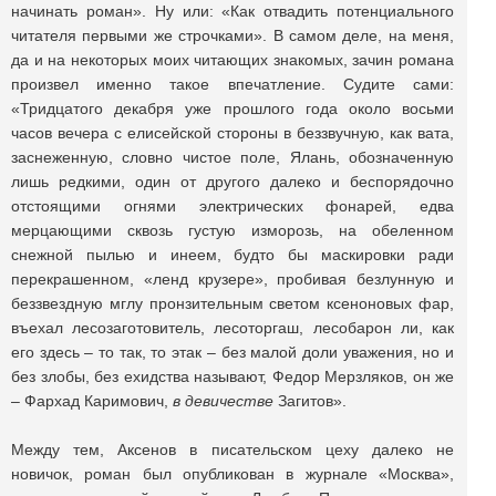
начинать роман». Ну или: «Как отвадить потенциального
читателя первыми же строчками». В самом деле, на меня,
да и на некоторых моих читающих знакомых, зачин романа
произвел именно такое впечатление. Судите сами:
«Тридцатого декабря уже прошлого года около восьми
часов вечера с елисейской стороны в беззвучную, как вата,
заснеженную, словно чис­тое поле, Ялань, обозначенную
лишь редкими, один от другого далеко и беспорядочно
отстоящими огнями электрических фонарей, едва
мерцающими сквозь густую изморозь, на обеленном
снежной пылью и инеем, будто бы маскировки ради
перекрашенном, «ленд крузере», пробивая безлунную и
беззвездную мглу пронзительным светом ксеноновых фар,
въехал лесозаготовитель, лесоторгаш, лесобарон ли, как
его здесь – то так, то этак – без малой доли уважения, но и
без злобы, без ехидства называют, Федор Мерзляков, он же
– Фархад Каримович,
в
девичестве
Загитов».
Между тем, Аксенов в писательском цеху далеко не
новичок, роман был опубликован в журнале «Москва»,