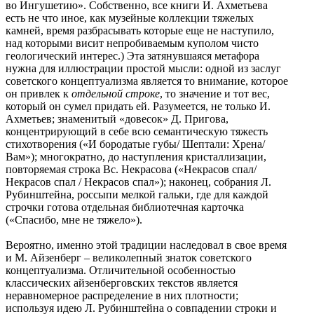
во Ингушетию». Собственно, все книги И. Ахметьева
есть не что иное, как музейные коллекции тяжелых
камней, время разбрасывать которые еще не наступило,
над которыми висит непробиваемым куполом чисто
геологический интерес.) Эта затянувшаяся метафора
нужна для иллюстрации простой мысли: одной из заслуг
советского концептуализма является то внимание, которое
он привлек к
отдельной строке
, то значение и тот вес,
который он сумел придать ей. Разумеется, не только И.
Ахметьев; знаменитый «довесок» Д. Пригова,
концентрирующий в себе всю семантическую тяжесть
стихотворения («И бородатые губы/ Шептали: Хрена/
Вам»); многократно, до наступления кристаллизации,
повторяемая строка Вс. Некрасова («Некрасов спал/
Некрасов спал / Некрасов спал»); наконец, собрания Л.
Рубинштейна, россыпи мелкой гальки, где для каждой
строчки готова отдельная библиотечная карточка
(«Спасибо, мне не тяжело»).
Вероятно, именно этой традиции наследовал в свое время
и М. Айзенберг – великолепный знаток советского
концептуализма. Отличительной особенностью
классических айзенберговских текстов является
неравномерное распределение в них плотности;
используя идею Л. Рубинштейна о совпадении строки и