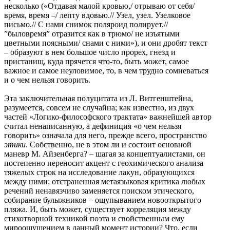
несколько («Отдавая малой кровью,/ отрываю от себя/
время, время –/ лепту вдовью.// Узел, узел. Узелковое
письмо.// С нами снимок поляроид полирует.//
”быловремя” отразится как в трюмо/ не изъятыми
цветными поясными/ снами с ними»), и они дробят текст
– образуют в нем большое число прорех, гнезд и
пристанищ, куда прячется что-то, быть может, самое
важное и самое неуловимое, то, в чем трудно сомневаться
и о чем нельзя говорить.
Эта заключительная полуцитата из Л. Витгенштейна,
разумеется, совсем не случайна; как известно, из двух
частей «Логико-философского трактата» важнейшей автор
считал ненаписанную, а дефиниция «о чем нельзя
говорить» означала для него, прежде всего, пространство
этики
. Собственно, не в этом ли и состоит основной
маневр М. Айзенберга? – шагая за концептуалистами, он
постепенно переносит акцент с геохимического анализа
тяжелых строк на исследование лакун, образующихся
между ними; отстраненная метаязыковая критика любых
речений ненавязчиво заменяется поиском этического,
собирание булыжников – ощупыванием новооткрытого
пляжа. И, быть может, существует корреляция между
стихотворной техникой поэта и свойственным ему
мироощущением в данный момент истории? Что, если