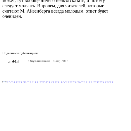
может, тут вообще ничего нельзя сказать, и потому
следует молчать. Впрочем, для читателей, которые
считают М. Айзенберга всегда молодым, ответ будет
очевиден.
Поделиться публикацией:
3 943
Опубликовано
14 апр 2015
КОНКУРСЫ И ПРЕМИИ
АФИША
Наверх ↑
© 2014-2026 ИД Лиterraтура
Правовая информация
Владелец - Наталья Комелькова
Авторизация