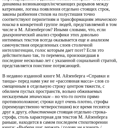
динамика возникающих/исчезающих разрывов между
катренами, логика появления отдельно стоящих строк,
законы разбиения стихов на полустишия точно
соответствуют перипетиям и трансформациям
этического
поиска
в конкретной группе людей, представляемой в том
числе и М. Айзенбергом? Иными словами, что, если
диахронический анализ строфики этих довольно
интимных текстов всегда оказывается еще и анализом
самочувствия определенных слоев столичной
интеллигенции, голос которым дает поэт? Если это
действительно так, то перемена, произошедшая в
последние несколько лет с указанной социальной стратой,
представляется поистине потрясающей.
В недавно изданной книге М. Айзенберга «Справки и
танцы» перед нами уже не «рассеянная масса» слов со
смещенным в отдельную строку центром тяжести, с
обилием пустых пространств, вольно обживаемых
несказуемым
этическим
– но что-то почти прямо
противоположное; строки идут очень плотно, строфы
(преимущественно четверостишия) все время теснятся
друг к другу,
единственная
стоящая отдельно строка-
строфа, столь характерная для текстов М. Айзенберга
раньше, находится в самом последнем стихотворении
книги: «Выбери шаг держать,/ голову не клонить,/