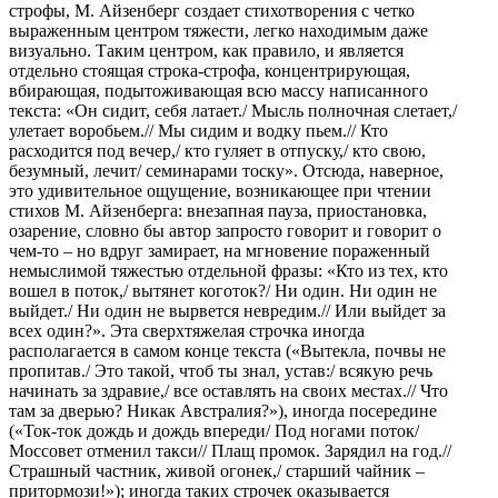
строфы, М. Айзенберг создает стихотворения с четко
выраженным центром тяжести, легко находимым даже
визуально. Таким центром, как правило, и является
отдельно стоящая строка-строфа, концентрирующая,
вбирающая, подытоживающая всю массу написанного
текста: «Он сидит, себя латает./ Мысль полночная слетает,/
улетает воробьем.// Мы сидим и водку пьем.// Кто
расходится под вечер,/ кто гуляет в отпуску,/ кто свою,
безумный, лечит/ семинарами тоску». Отсюда, наверное,
это удивительное ощущение, возникающее при чтении
стихов М. Айзенберга: внезапная пауза, приостановка,
озарение, словно бы автор запросто говорит и говорит о
чем-то – но вдруг замирает, на мгновение пораженный
немыслимой тяжестью отдельной фразы: «Кто из тех, кто
вошел в поток,/ вытянет коготок?/ Ни один. Ни один не
выйдет./ Ни один не вырвется невредим.// Или выйдет за
всех один?». Эта сверхтяжелая строчка иногда
располагается в самом конце текста («Вытекла, почвы не
пропитав./ Это такой, чтоб ты знал, устав:/ всякую речь
начинать за здравие,/ все оставлять на своих местах.// Что
там за дверью? Никак Австралия?»), иногда посередине
(«Ток-ток дождь и дождь впереди/ Под ногами поток/
Моссовет отменил такси// Плащ промок. Зарядил на год.//
Страшный частник, живой огонек,/ старший чайник –
притормози!»); иногда таких строчек оказывается