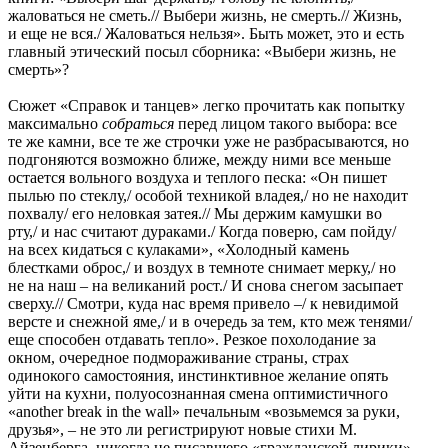
жаловаться не сметь.// Выбери жизнь, не смерть.// Жизнь,
и еще не вся./ Жаловаться нельзя». Быть может, это и есть
главный этический посыл сборника: «Выбери жизнь, не
смерть»?
Сюжет «Справок и танцев» легко прочитать как попытку
максимально
собраться
перед лицом такого выбора: все
те же камни, все те же строчки уже не разбрасываются, но
подгоняются возможно ближе, между ними все меньше
остается вольного воздуха и теплого песка: «Он пишет
пылью по стеклу,/ особой техникой владея,/ но не находит
похвалу/ его неловкая затея.// Мы держим камушки во
рту,/ и нас считают дураками./ Когда поверю, сам пойду/
на всех кидаться с кулаками», «Холодный камень
блестками оброс,/ и воздух в темноте снимает мерку,/ но
не на наш – на великаний рост./ И снова снегом засыпает
сверху.// Смотри, куда нас время привело –/ к невидимой
версте и снежной яме,/ и в очередь за тем, кто меж тенями/
еще способен отдавать тепло». Резкое похолодание за
окном, очередное подмораживание страны, страх
одинокого самостояния, инстинктивное желание опять
уйти на кухни, полуосознанная смена оптимистичного
«another break in the wall» печальным «возьмемся за руки,
друзья», – не это ли регистрируют новые стихи М.
Айзенберга, никогда не писавшего «гражданской лирики»