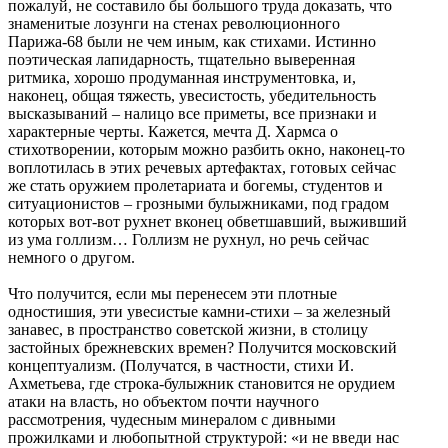
пожалуй, не составило бы большого труда доказать, что
знаменитые лозунги на стенах революционного
Парижа-68 были не чем иным, как стихами. Истинно
поэтическая лапидарность, тщательно выверенная
ритмика, хорошо продуманная инструментовка, и,
наконец, общая тяжесть, увесистость, убедительность
высказываний – налицо все приметы, все признаки и
характерные черты. Кажется, мечта Д. Хармса о
стихотворении, которым можно разбить окно, наконец-то
воплотилась в этих речевых артефактах, готовых сейчас
же стать оружием пролетариата и богемы, студентов и
ситуационистов – грозными булыжниками, под градом
которых вот-вот рухнет вконец обветшавший, выживший
из ума голлизм… Голлизм не рухнул, но речь сейчас
немного о другом.
Что получится, если мы перенесем эти плотные
одностишия, эти увесистые камни-стихи – за железный
занавес, в пространство советской жизни, в столицу
застойных брежневских времен? Получится московский
концептуализм. (Получатся, в частности, стихи И.
Ахметьева, где строка-булыжник становится не орудием
атаки на власть, но объектом почти научного
рассмотрения, чудесным минералом с дивными
прожилками и любопытной структурой: «и не введи нас