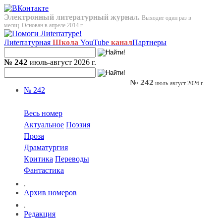
Электронный литературный журнал.
Выходит один раз в
месяц. Основан в апреле 2014 г.
Лиterraтурная
Школа
YouTube
канал
Партнеры
№ 242
июль-август 2026 г.
№ 242
июль-август 2026 г.
№ 242
Весь номер
Актуальное
Поэзия
Проза
Драматургия
Критика
Переводы
Фантастика
.
Архив номеров
.
Редакция