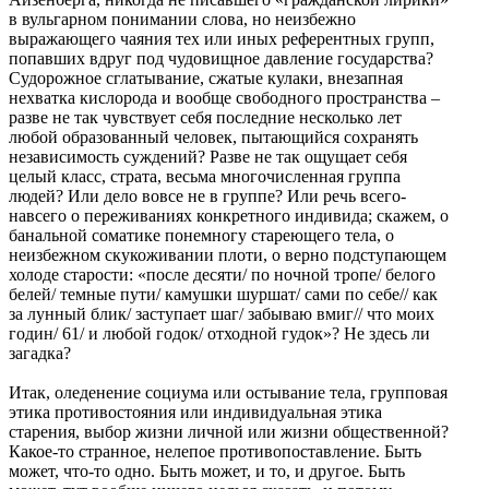
в вульгарном понимании слова, но неизбежно
выражающего чаяния тех или иных референтных групп,
попавших вдруг под чудовищное давление государства?
Судорожное сглатывание, сжатые кулаки, внезапная
нехватка кислорода и вообще свободного пространства –
разве не так чувствует себя последние несколько лет
любой образованный человек, пытающийся сохранять
независимость суждений? Разве не так ощущает себя
целый класс, страта, весьма многочисленная группа
людей? Или дело вовсе не в группе? Или речь всего-
навсего о переживаниях конкретного индивида; скажем, о
банальной соматике понемногу стареющего тела, о
неизбежном скукоживании плоти, о верно подступающем
холоде старости: «после десяти/ по ночной тропе/ белого
белей/ темные пути/ камушки шуршат/ сами по себе// как
за лунный блик/ заступает шаг/ забываю вмиг// что моих
годин/ 61/ и любой годок/ отходной гудок»? Не здесь ли
загадка?
Итак, оледенение социума или остывание тела, групповая
этика противостояния или индивидуальная этика
старения, выбор жизни личной или жизни общественной?
Какое-то странное, нелепое противопоставление. Быть
может, что-то одно. Быть может, и то, и другое. Быть