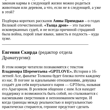
законам кармы в следующей жизни можно родиться
животным или деревом, а что, если не в следующей, а уже
в этой?
Подборка коротких рассказов
Анны Приходько
– о годах
Великой отечественной.
«Тыща дров»
– это тысячи
исковерканных судеб, и не всегда причиной страданий
была война, порой злые языки, зависть и подлость – куда
хуже.
____________________________________________
Евгения Скирда
(редактор отдела
Драматургии):
В этом номере читатели познакомятся с текстом
Владимира Шереметьева
«
GPTLOVE».
История о 16-
летней Асе, фанатке Толкина будет близка почти каждому
из нас. В погоне за идеальными отношениями, девушка
создаёт для себя виртуального парня — GPTбота, называя
его Арагорном. В ролевом общении с ним Ася находит
поддержку и возможность быть собой, но сталкивается с
насмешками сверстников и непониманием матери. И
когда границы между реальностью и виртуальностью
практически стираются, героине предстоит сделать