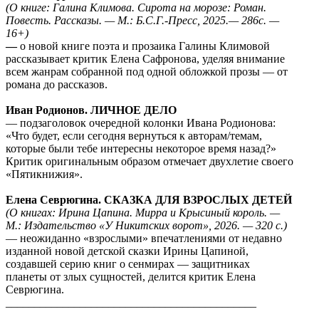
(О книге: Галина Климова. Сирота на морозе: Роман.
Повесть. Рассказы. — М.: Б.С.Г.-Пресс, 2025.
— 286
с. —
16+)
―
о новой книге поэта и прозаика Галины Климовой
рассказывает критик Елена Сафронова, уделяя внимание
всем жанрам собранной под одной обложкой прозы ― от
романа до рассказов.
Иван Родионов. ЛИЧНОЕ ДЕЛО
― подзаголовок очередной колонки Ивана Родионова:
«Что будет, если сегодня вернуться к авторам/темам,
которые были тебе интересны некоторое время назад?»
Критик оригинальным образом отмечает двухлетие своего
«Пятикнижия».
Елена Севрюгина.
СКАЗКА ДЛЯ ВЗРОСЛЫХ ДЕТЕЙ
(О книгах: Ирина Цапина. Мирра и Крысиный король. —
М.: Издательство «У Никитских ворот», 2026. — 320 с.)
― неожиданно «взрослыми» впечатлениями от недавно
изданной новой детской сказки Ирины Цапиной,
создавшей серию книг о сенмирах — защитниках
планеты от злых сущностей, делится критик Елена
Севрюгина.
____________________________________________