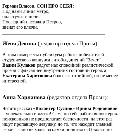
Герман Власов. СОН ПРО СЕБЯ:
Под нами линия метро,
она стучит в ночи.
Последний пассажир Петров,
звенят его ключи.
____________________________________________
Женя Декина
(редактор отдела Прозы):
В этом номере мы публикуем работы победителей
студенческого конкурса литобъединений “Зачет”.
Вадим Кулаков
радует нас спокойной реалистической
прозой с фиксацией внутренних состояний героя, а
Екатерина Харитонова
более фэнтезийной, но не менее
интересной.
_ _ _
Анна Харланова
(редактор отдела Прозы):
Читать рассказ
«Волонтер Суслик» Ирины Родионовой
– увлекательно и жутко! Сама по себе работа волонтеров-
поисковиков не предполагает беспечности, на этот раз
ищут пропавшую девушку, но то, что находит главный
герой – явно выходит за рамки понятного. Говорят, по