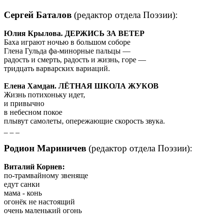
Сергей Баталов
(редактор отдела Поэзии):
Юлия Крылова. ДЕРЖИСЬ ЗА ВЕТЕР
Баха играют ночью в большом соборе
Глена Гульда фа-минорные пальцы —
радость и смерть, радость и жизнь, горе —
тридцать варварских вариаций.
Елена Хамдан. ЛЁТНАЯ ШКОЛА ЖУКОВ
Жизнь потихоньку идет,
и привычно
в небесном покое
плывут самолеты, опережающие скорость звука.
_ _ _
Родион Мариничев
(редактор отдела Поэзии):
Виталий Корнев:
по-трамвайному звеняще
едут санки
мама - конь
огонёк не настоящий
очень маленький огонь