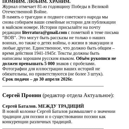
ПОМНИМ. ЛЮБИМ. ХРАНИМ.
Журнал отмечает 81-ю годовщину Победы в Великой
Отечественной Войне.
В память о трагедии и подвиге советского народа мы
снова собираем ваши семейные истории для публикации
в майском номере. Истории присылайте на почту
редакции
literratura@gmail.com
с пометкой в теме письма
"ВОВ". Это могут быть рассказы не только о наших
воинах, но также о детях войны, о жизни в эвакуации и
любые другие. Единственное, что должно быть общим –
время действия 1941-1945г. Тексты должны быть
написаны хорошим русским языком.
Объём рукописи не
должен превышать 5 000
знаков с пробелами.
Фотографии для иллюстрации ваших историй не
обязательны, но приветствуются (не более 3 штук).
Срок подачи – до 30 апреля 2026г.
____________________________________________
Сергей Пронин
(редактор отдела Актуальное):
Сергей Баталов. МЕЖДУ ТРАДИЦИЙ
В новой колонке Сергей Баталов размышляет о значении
традиции для поэзии и о существовании поэзии как
конкуренции различных традиций.
____________________________________________