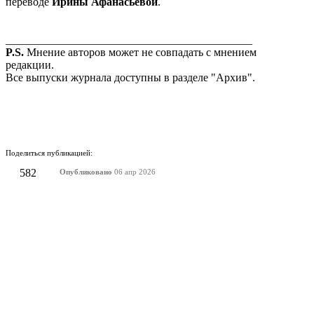
переводе
Ирины Афанасьевой
.
____________________________________________
P.S.
Мнение авторов может не совпадать с мнением
редакции.
Все выпуски журнала доступны в разделе "Архив".
Поделиться публикацией:
582
Опубликовано
06 апр 2026
КОНКУРСЫ И ПРЕМИИ
АФИША
Наверх ↑
© 2014-2026 ИД Лиterraтура
Правовая информация