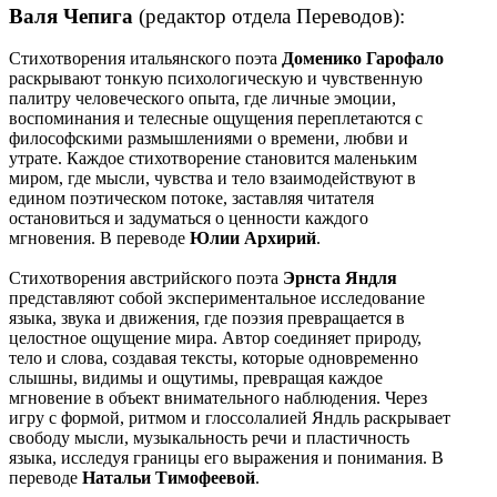
Валя Чепига
(редактор отдела Переводов):
Стихотворения итальянского поэта
Доменико Гарофало
раскрывают тонкую психологическую и чувственную
палитру человеческого опыта, где личные эмоции,
воспоминания и телесные ощущения переплетаются с
философскими размышлениями о времени, любви и
утрате. Каждое стихотворение становится маленьким
миром, где мысли, чувства и тело взаимодействуют в
едином поэтическом потоке, заставляя читателя
остановиться и задуматься о ценности каждого
мгновения. В переводе
Юлии Архирий
.
Стихотворения австрийского поэта
Эрнста Яндля
представляют собой экспериментальное исследование
языка, звука и движения, где поэзия превращается в
целостное ощущение мира. Автор соединяет природу,
тело и слова, создавая тексты, которые одновременно
слышны, видимы и ощутимы, превращая каждое
мгновение в объект внимательного наблюдения. Через
игру с формой, ритмом и глоссолалией Яндль раскрывает
свободу мысли, музыкальность речи и пластичность
языка, исследуя границы его выражения и понимания. В
переводе
Натальи Тимофеевой
.