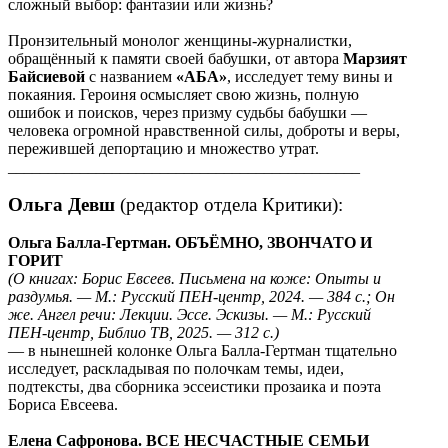
сложный выбор: фантазии или жизнь?
Пронзительный монолог женщины-журналистки,
обращённый к памяти своей бабушки, от автора
Марзият
Байсиевой
с названием
«АБА»
, исследует тему вины и
покаяния. Героиня осмысляет свою жизнь, полную
ошибок и поисков, через призму судьбы бабушки —
человека огромной нравственной силы, доброты и веры,
пережившей депортацию и множество утрат.
____________________________________________
Ольга Девш
(редактор отдела Критики):
Ольга Балла-Гертман. ОБЪЁМНО, ЗВОНЧАТО И
ГОРИТ
(О книгах: Борис Евсеев. Письмена на коже: Опыты и
раздумья. — М.: Русский ПЕН-центр, 2024. — 384 с.; Он
же. Ангел речи: Лекции. Эссе. Эскизы. — М.: Русский
ПЕН-центр, Библио ТВ, 2025. — 312 с.)
― в нынешней колонке Ольга Балла-Гертман тщательно
исследует, раскладывая по полочкам темы, идеи,
подтексты, два сборника эссеистики прозаика и поэта
Бориса Евсеева.
Елена Сафронова. ВСЕ НЕСЧАСТНЫЕ СЕМЬИ