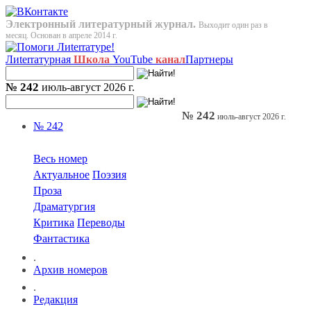
Электронный литературный журнал.
Выходит один раз в
месяц. Основан в апреле 2014 г.
Лиterraтурная
Школа
YouTube
канал
Партнеры
№ 242
июль-август 2026 г.
№ 242
июль-август 2026 г.
№ 242
Весь номер
Актуальное
Поэзия
Проза
Драматургия
Критика
Переводы
Фантастика
.
Архив номеров
.
Редакция