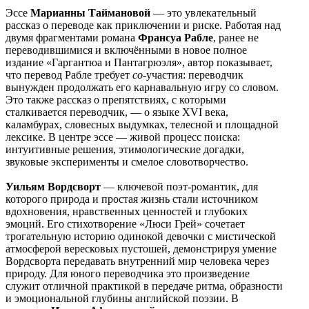
Эссе
Марианны Таймановой
— это увлекательный
рассказ о переводе как приключении и риске. Работая над
двумя фрагментами романа
Франсуа Рабле
, ранее не
переводившимися и включёнными в новое полное
издание «Гаргантюа и Пантагрюэля», автор показывает,
что перевод Рабле требует
со-
участия: переводчик
вынужден продолжать его карнавальную игру со словом.
Это также рассказ о препятствиях, с которыми
сталкивается переводчик, — о языке XVI века,
каламбурах, словесных выдумках, телесной и площадной
лексике. В центре эссе — живой процесс поиска:
интуитивные решения, этимологические догадки,
звуковые эксперименты и смелое словотворчество.
Уильям Вордсворт
— ключевой поэт-романтик, для
которого природа и простая жизнь стали источником
вдохновения, нравственных ценностей и глубоких
эмоций. Его стихотворение «Люси Грей» сочетает
трогательную историю одинокой девочки с мистической
атмосферой вересковых пустошей, демонстрируя умение
Вордсворта передавать внутренний мир человека через
природу. Для юного переводчика это произведение
служит отличной практикой в передаче ритма, образности
и эмоциональной глубины английской поэзии. В