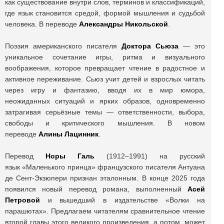
как существование внутри слов, терминов и классификаций,
где язык становится средой, формой мышления и судьбой
человека. В переводе
Александры Никольской
.
Поэзия американского писателя
Доктора Сьюза
— это
уникальное сочетание игры, ритма и визуального
воображения, которое превращает чтение в радостное и
активное переживание. Сьюз учит детей и взрослых читать
через игру и фантазию, вводя их в мир юмора,
неожиданных ситуаций и ярких образов, одновременно
затрагивая серьёзные темы — ответственности, выбора,
свободы и критического мышления. В новом
переводе
Алины Лацинник
.
Перевод
Норы Галь
(1912‒1991) на русский
язык «Маленького принца» французского писателя Антуана
де Сент-Экзюпери признан эталонным. В конце 2025 года
появился новый перевод романа, выполненный
Асей
Петровой
и вышедший в издательстве «Волки на
парашютах». Предлагаем читателям сравнительное чтение
второй главы этого великого произведения, а потом, может