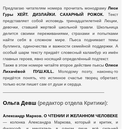
Предлагаю читателям номера прочитать монодраму
Леси
Гуры ХЕЙТ. ДИЗЛАЙКИ. САХАРНЫЙ РОЖОК.
Текст
представляет собой исповедь тринадцатилетней Люции,
девочки, ставшей жертвой школьной травли. Школьница
делится своими переживаниями, страхами и попытками
найти себя в сложном мире. Пьеса поднимает темы
буллинга, одиночества и важности семейной поддержки. А
особый шарм тексту придаёт словесный каламбур из имён
главных героев, явно носящий определённый подтекст.
Также в этом номере читайте второе действие пьесы
Олеси
Лихачёвой
ПУШ.KILL.
Молодому поэту, наконец-то
придётся понять, что истинное счастье творец обретает,
только если пишет сам от души и сердца.
____________________________________________
Ольга Девш
(редактор отдела Критики):
Александр Марков. О ЧТЕНИИ И ЖЕЛАННОМ ЧЕЛОВЕКЕ
― колонка Александра Маркова, который и критик, и
философ, и мечтатель в одном лице, всё сильней