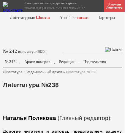
Электронный литературный журнал.
Выходит один раз в месяц. Основан в апреле 2014 г.
Школа
канал
Лиterraтурная
YouTube
Партнеры
№ 242
июль-август 2026 г.
№ 242
Архив номеров
Редакция
Издательство
.
.
.
Лиterraтура
»
Редакционный архив
» Лиterraтура №238
Лиterraтура №238
Наталья Полякова
(Главный редактор):
Дорогие читатели и авторы, представляем вашему