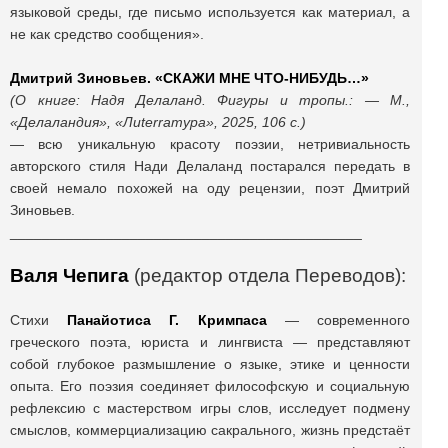
языковой среды, где письмо используется как материал, а
не как средство сообщения».
Дмитрий Зиновьев. «СКАЖИ МНЕ ЧТО-НИБУДЬ…»
(О книге: Надя Делаланд. Фигуры и тропы.: ― М.,
«Делаландия», «Лиterraтура», 2025, 106 с.)
― всю уникальную красоту поэзии, нетривиальность
авторского стиля Нади Делаланд постарался передать в
своей немало похожей на оду рецензии, поэт Дмитрий
Зиновьев.
____________________________________________
Валя Чепига
(редактор отдела Переводов):
Стихи
Панайотиса Г. Кримпаса
— современного
греческого поэта, юриста и лингвиста — представляют
собой глубокое размышление о языке, этике и ценности
опыта. Его поэзия соединяет философскую и социальную
рефлексию с мастерством игры слов, исследует подмену
смыслов, коммерциализацию сакрального, жизнь предстаёт