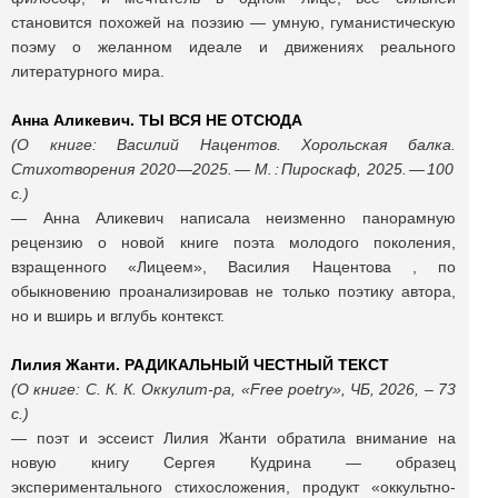
становится похожей на поэзию ― умную, гуманистическую
поэму о желанном идеале и движениях реального
литературного мира.
Анна Аликевич. ТЫ ВСЯ НЕ ОТСЮДА
(О книге: Василий Нацентов. Хорольская балка.
Стихотворения 2020 —2025. — М. : Пироскаф, 2025. — 100
с.)
― Анна Аликевич написала неизменно панорамную
рецензию о новой книге поэта молодого поколения,
взращенного «Лицеем», Василия Нацентова , по
обыкновению проанализировав не только поэтику автора,
но и вширь и вглубь контекст.
Лилия Жанти. РАДИКАЛЬНЫЙ ЧЕСТНЫЙ ТЕКСТ
(О книге: С. К. К. Оккулит-ра, «Free poetry», ЧБ, 2026, – 73
с.)
― поэт и эссеист Лилия Жанти обратила внимание на
новую книгу Сергея Кудрина ― образец
экспериментального стихосложения, продукт «оккультно-