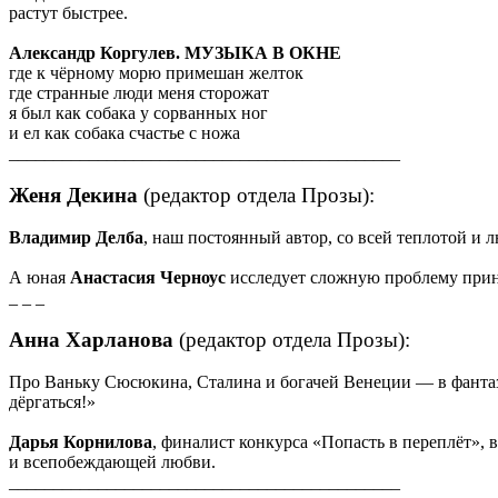
растут быстрее.
Александр Коргулев. МУЗЫКА В ОКНЕ
где к чёрному морю примешан желток
где странные люди меня сторожат
я был как собака у сорванных ног
и ел как собака счастье с ножа
____________________________________________
Женя Декина
(редактор отдела Прозы):
Владимир Делба
, наш постоянный автор, со всей теплотой и
А юная
Анастасия Черноус
исследует сложную проблему приня
_ _ _
Анна Харланова
(редактор отдела Прозы):
Про Ваньку Сюсюкина, Сталина и богачей Венеции — в фанта
дёргаться!»
Дарья Корнилова
, финалист конкурса «Попасть в переплёт»,
и всепобеждающей любви.
____________________________________________