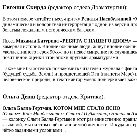
Евгения Скирда
(редактор отдела Драматургии):
В этом номере читайте пьесу-притчу
Ренаты Насибуллиной «
динамическая и колоритная интерпретация одной из версий про
богатым локальным историческим багажом.
Пьеса
Михаила Батурина «РЕБЯТА С НАШЕГО ДВОРА»
—
камерная история. Вполне обычные люди, живут вполне обычной
«коллективного героя 90-х», но и некое смирение по случивш
позитивной оценки этой эпохи другими драматургами.
Также мне бы хотелось познакомить читателей журнала с фант
(будущей судьбы Земли) и процветающей Эги (планеты Марс) по
человеческой природы, в тексте автор умело подчеркивает важ
____________________________________________
Ольга Девш
(редактор отдела Критики):
Ольга Балла-Гертман. КОТОМ МНЕ СТАЛО ЯСНО
(О книге: Кот Мандельштам. Стихи / Публикатор Наталия Азар
― колонку Ольги Балла-Гертман в этот раз единственно прави
языковой, мы на этом ещё остановимся) личности. И куда инте
чётко заданными условиями».