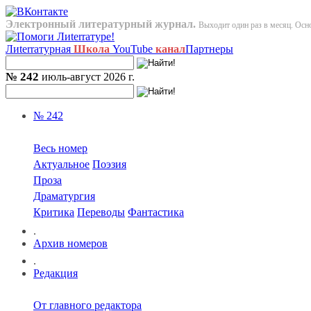
Электронный литературный журнал.
Выходит один раз в месяц. Осно
Лиterraтурная
Школа
YouTube
канал
Партнеры
№ 242
июль-август 2026 г.
№ 242
Весь номер
Актуальное
Поэзия
Проза
Драматургия
Критика
Переводы
Фантастика
.
Архив номеров
.
Редакция
От главного редактора