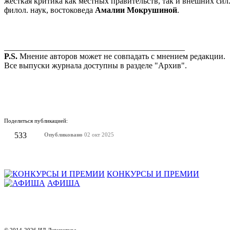
жёсткая критика как местных правительств, так и внешних си
филол. наук, востоковеда
Амалии Мокрушиной
.
____________________________________________
P.S.
Мнение авторов может не совпадать с мнением редакции.
Все выпуски журнала доступны в разделе "Архив".
Поделиться публикацией:
533
Опубликовано
02 окт 2025
КОНКУРСЫ И ПРЕМИИ
АФИША
© 2014-2026 ИД Лиterraтура