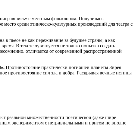
поигравшись» с местным фольклором. Получилась
е место среди этническо-культурных произведений для театра с
а в пьесе не как переживание за будущее страны, а как
ремя. В тексте чувствуется не только попытка создать
 несомненно, отличается от современной распространенной
И».
Противостояние практически погибшей планеты Зирея
ьное противостояние сил зла и добра. Раскрывая вечные истины
опыт реальной множественности поэтической (даже шире —
сленным экспериментом с нетривиальными и притом не вполне