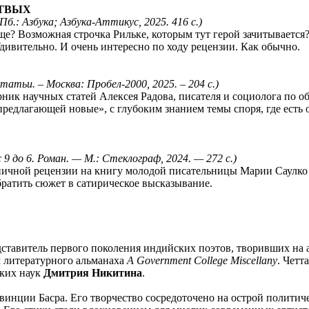
РТВЫХ
Пб.: Азбука; Азбука-Аттикус, 2025. 416 с.)
е? Возможная строчка Рильке, которым тут герой зачитывается?
дивительно. И очень интересно по ходу рецензии. Как обычно.
татьи. – Москва: Пробел-2000, 2025. – 204 с.)
ик научных статей Алексея Радова, писателя и социолога по о
длагающей новые», с глубоким знанием темы споря, где есть ос
 до 6. Роман. — М.: Стеклограф, 2024. — 272 с.)
ичной рецензии на книгу молодой писательницы Марии Саулко 
братить сюжет в сатирическое высказывание.
ставитель первого поколения индийских поэтов, творивших на ан
м литературного альманаха
A Government College Miscellany
. Четт
ских наук
Дмитрия Никитина
.
винции Басра. Его творчество сосредоточено на острой полити