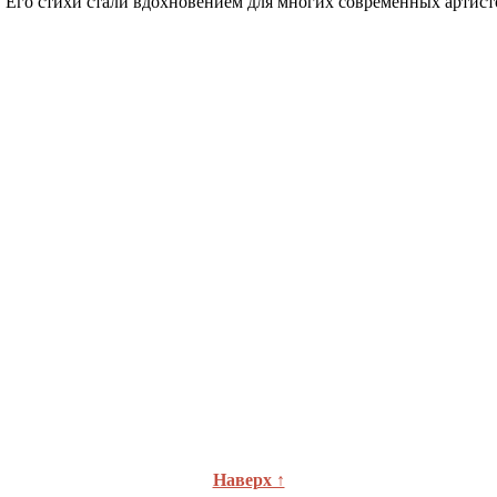
л. Его стихи стали вдохновением для многих современных артис
Наверх ↑