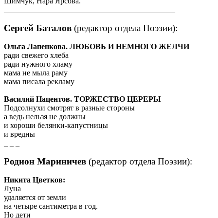
Шимчук, Нара Ярсова.
____________________________________________
Сергей Баталов
(редактор отдела Поэзии):
Ольга Лапенкова.
ЛЮБОВЬ И НЕМНОГО ЖЕЛЧИ
ради свежего хлеба
ради нужного хламу
мама не мыла раму
мама писала рекламу
Василий Нацентов. ТОРЖЕСТВО ЦЕРЕРЫ
Подсолнухи смотрят в разные стороны
а ведь нельзя не должны
и хороши белянки-капустницы
и вредны
_ _ _
Родион Мариничев
(редактор отдела Поэзии):
Никита Цветков:
Луна
удаляется от земли
на четыре сантиметра в год.
Но дети