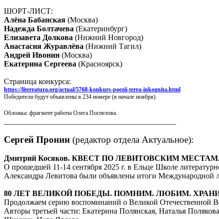
ШОРТ-ЛИСТ:
Алёна
Бабанская
(Москва)
Надежда
Болтачева
(Екатеринбург)
Елизавета
Долкова
(Нижний Новгород)
Анастасия
Журавлёва
(Нижний Тагил)
Андрей
Ивонин
(Москва)
Екатерина
Сергеева
(Красноярск)
Страница конкурса:
https://literratura.org/actual/5768-konkurs-poezii-terra-inkognita.html
Победители будут объявлены в 234 номере (в начале ноября).
Обложка: фрагмент работы Олега Поспелова.
____________________________________________
Сергей Пронин
(редактор отдела Актуальное):
Дмитрий Косяков. КВЕСТ ПО ЛЕВИТОВСКИМ МЕСТАМ
О прошедшей 11-14 сентября 2025 г. в Ельце Школе литературно
Александра Левитова были объявлены итоги Международной л
80 ЛЕТ ВЕЛИКОЙ ПОБЕДЫ. ПОМНИМ. ЛЮБИМ. ХРАНИМ.
Продолжаем серию воспоминаний о Великой Отечественной Во
Авторы третьей части: Екатерина Полянская, Наталья Поляко