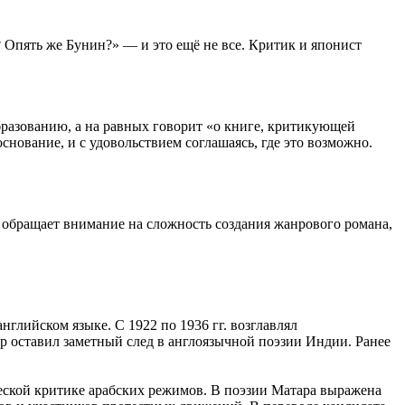
 Опять же Бунин?» ― и это ещё не все. Критик и японист
бразованию, а на равных говорит «о книге, критикующей
нование, и с удовольствием соглашаясь, где это возможно.
обращает внимание на сложность создания жанрового романа,
глийском языке. С 1922 по 1936 гг. возглавлял
ар оставил заметный след в англоязычной поэзии Индии. Ранее
ческой критике арабских режимов. В поэзии Матара выражена