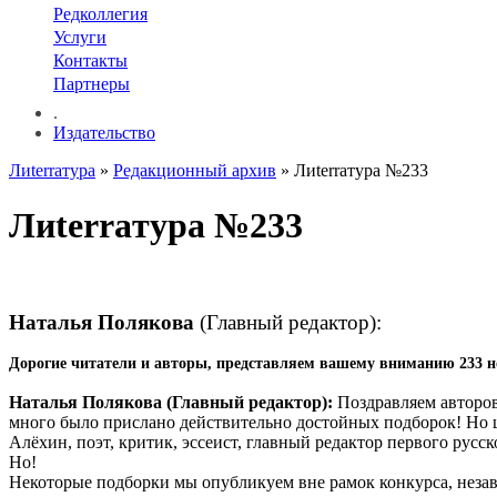
Редколлегия
Услуги
Контакты
Партнеры
.
Издательство
Лиterraтура
»
Редакционный архив
» Лиterraтура №233
Лиterraтура №233
Наталья Полякова
(Главный редактор):
Дорогие читатели и авторы, п
редставляем вашему вниманию 233 н
Наталья Полякова (Главный редактор):
Поздравляем авторов
много было прислано действительно достойных подборок! Но 
Алёхин, поэт, критик, эссеист, главный редактор первого русс
Но!
Некоторые подборки мы опубликуем вне рамок конкурса, незави