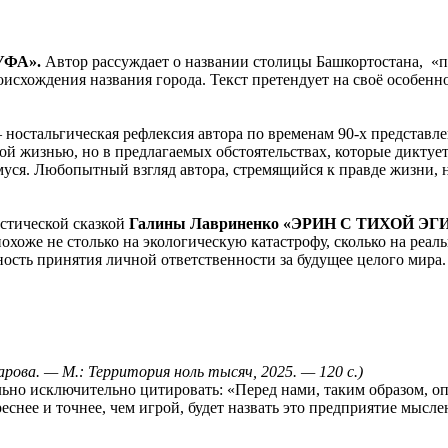
УФА».
Автор рассуждает о названии столицы Башкортостана, «
исхождения названия города. Текст претендует на своё особенно
 ностальгическая рефлексия автора по временам 90-х представлен
 жизнью, но в предлагаемых обстоятельствах, которые диктует в
емуся. Любопытный взгляд автора, стремящийся к правде жизни,
астической сказкой
Галины Лавриненко «ЭРИН С ТИХОЙ ЭГ
хоже не столько на экологическую катастрофу, сколько на реал
ность принятия личной ответственности за будущее целого мира.
ова. — М.: Территория ноль тысяч, 2025. — 120 с.)
льно исключительно цитировать: «Перед нами, таким образом, 
реснее и точнее, чем игрой, будет назвать это предприятие мы