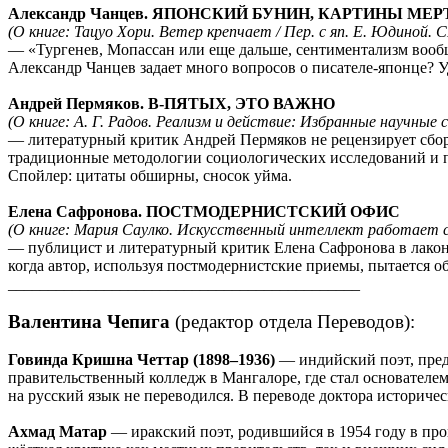
Александр Чанцев. ЯПОНСКИЙ БУНИН, КАРТИНЫ МЕ
(О книге: Тацуо Хори. Ветер крепчает / Пер. с яп. Е. Юдиной. С
― «Тургенев, Мопассан или еще дальше, сентиментализм вообщ
Александр Чанцев задает много вопросов о писателе-японце? У
Андрей Пермяков. В-ПЯТЫХ, ЭТО ВАЖНО
(О книге: А. Г. Радов. Реализм и действие: Избранные научные с
― литературный критик Андрей Пермяков не рецензирует сборн
традиционные методологии социологических исследований и пре
Спойлер: цитаты обширны, сносок уйма.
Елена Сафронова. ПОСТМОДЕРНИСТСКИЙ ОФИС
(О книге: Мария Саулко. Искусственный интеллект работает с 9
― публицист и литературный критик Елена Сафронова в лакон
когда автор, используя постмодернистские приемы, пытается о
____________________________________________
Валентина Чепига
(редактор отдела Переводов):
Говинда Кришна Четтар (1898–1936)
— индийский поэт, пред
правительственный колледж в Мангалоре, где стал основателе
на русский язык не переводился. В переводе доктора историче
Ахмад Матар
— иракский поэт, родившийся в 1954 году в про