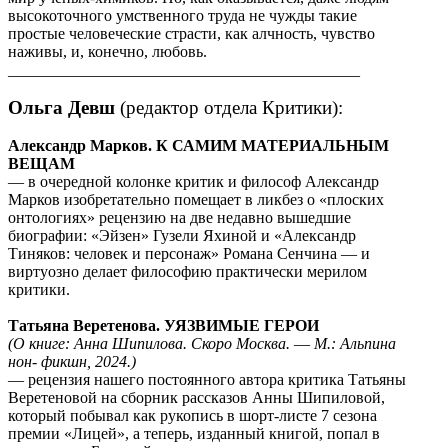
высокоточного умственного труда не чужды такие
простые человеческие страсти, как алчность, чувство
наживы, и, конечно, любовь.
____________________________________________
Ольга Девш
(редактор отдела Критики):
Александр Марков. К САМИМ МАТЕРИАЛЬНЫМ
ВЕЩАМ
― в очередной колонке критик и философ Александр
Марков изобретательно помещает в ликбез о «плоских
онтологиях» рецензию на две недавно вышедшие
биографии: «Эйзен» Гузели Яхиной и «Александр
Тиняков: человек и персонаж» Романа Сенчина ― и
виртуозно делает философию практически мерилом
критики.
Татьяна Веретенова. УЯЗВИМЫЕ ГЕРОИ
(О книге: Анна Шипилова. Скоро Москва. ― М.: Альпина
нон- фикшн, 2024.)
― рецензия нашего постоянного автора критика Татьяны
Веретеновой на сборник рассказов Анны Шипиловой,
который побывал как рукопись в шорт-листе 7 сезона
премии «Лицей», а теперь, изданный книгой, попал в