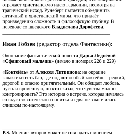
отражает христианскую идею гармонии, несмотря на
трагический исход. Рунеберг пытается объединить
античный и христианский миры, что придаёт
произведению сложность и философскую глубину. В
переводе со шведского
Владислава Дорофеева
.
____________________________________________
Иван Гобзев
(редактор отдела Фантастики):
Окончание фантастической повести
Дарьи Леднёвой
«Сфанговый мальчик»
(начало в номерах 228 и 229)
«Коктейль»
от
Алексея Литвинова
: на окраине
галактики есть бар, где подают особый коктейль – редкий,
дорогой и опасно притягательный. Он обещает любовь,
пусть и временную, но кто сказал, что чувства можно
контролировать? Это история о встрече, которая началась
со вкуса экзотического напитка и едва не закончилась –
слишком по-настоящему.
____________________________________________
P.S.
Мнение авторов может не совпадать с мнением