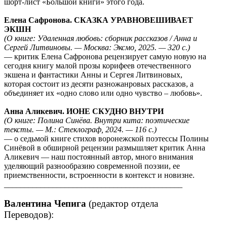
шорт-лист «Большой книги» этого года.
Елена Сафронова. СКАЗКА УРАВНОВЕШИВАЕТ
ЭКШН
(О книге: Удаленная любовь: сборник рассказов / Анна и
Сергей Литвиновы. — Москва: Эксмо, 2025. — 320 с.)
― критик Елена Сафронова рецензирует самую новую на
сегодня книгу малой прозы корифеев отечественного
экшена и фантастики Анны и Сергея Литвиновых,
которая состоит из десяти разножанровых рассказов, а
объединяет их «одно слово или одно чувство – любовь».
Анна Аликевич. ИОНЕ СКУДНО ВНУТРИ
(О книге: Полина Синёва. Внутри кита: поэтические
тексты. — М.: Стеклограф, 2024. — 116 с.)
― о седьмой книге стихов воронежской поэтессы Полины
Синёвой в обширной рецензии размышляет критик Анна
Аликевич ― наш постоянный автор, много внимания
уделяющий разнообразию современной поэзии, ее
приемственности, встроенности в контекст и новизне.
____________________________________________
Валентина Чепига
(редактор отдела
Переводов):