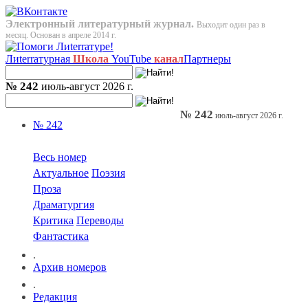
Электронный литературный журнал.
Выходит один раз в
месяц. Основан в апреле 2014 г.
Лиterraтурная
Школа
YouTube
канал
Партнеры
№ 242
июль-август 2026 г.
№ 242
июль-август 2026 г.
№ 242
Весь номер
Актуальное
Поэзия
Проза
Драматургия
Критика
Переводы
Фантастика
.
Архив номеров
.
Редакция