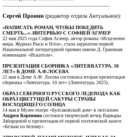
____________________________________________
Сергей Пронин
(редактор отдела Актуальное):
«НАПИСАТЬ РОМАН, ЧТОБЫ ПОБЕДИТЬ
СМЕРТЬ...». ИНТЕРВЬЮ С СОФИЕЙ АГАЧЕР
22 мая 2025 года София Агачер, автор романа «Исцеление
мира. Журнал Рыси и Нэта», стала лауреатом первой
Национальной литературной премии имени Д. Гранинав
номинации «Искатели».
ПРЕЗЕНТАЦИЯ СБОРНИКА «ЛИTERRAТУРА. 10
ЛЕТ» В ДОМЕ А.Ф.ЛОСЕВА
21 мая в Доме А.Ф. Лосева состоялась вторая презентация
сборника «Лиterraтура. 10 лет» (Лиterraтура, 2025).
ОБРАЗ СЕВЕРНОГО РУССКОГО ЛЕДОХОДА КАК
ОБРАЗ ЦВЕТУЩЕЙ САКУРЫ СТРАНЫ
ВОСХОДЯЩЕГО СОЛНЦА
14 мая в Музее-театре «Булгаковский дом» в литсалоне
Андрея Коровина
состоялся творческий вечер Варвары
Заборцевой и презентация её первой поэтической книги
«Белым по белому».