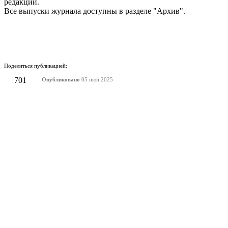
редакции.
Все выпуски журнала доступны в разделе "Архив".
Поделиться публикацией:
701
Опубликовано
05 июн 2025
КОНКУРСЫ И ПРЕМИИ
АФИША
Наверх ↑
© 2014-2026 ИД Лиterraтура
Правовая информация
Владелец - Наталья Комелькова
Авторизация
ВХОД НА САЙТ