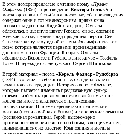
В этом номере предлагаю к чтению
поэму
«
Прялка
Омфалы
»
(1856) ‒ произведение
Виктора Гюго
. Она
могла вдохновить Сен-Санса, поскольку оба произведения
содержат один и тот же анахронизм: прялка была
неизвестна древним. Лидийская царица Омфала
облачилась в львиную шкуру Геракла, он же, одетый в
женское платье, трудился над прядением шерсти. Сен-
Санс сделал эту тему одной из четырёх симфонических
поэм, которые являются первыми произведениями
данного жанра во Франции. К образу Омфалы
обращались Веронезе и Рубенс, в литературе – Теофиль
Готье. В переводе с французского
Сергея Шишкова
.
Второй материал – поэма
«Король Фьялар»
Рунеберга
(1844) – сочетает в себе античные, скандинавские и
романтические традиции. История о короле Фьяларе,
который пытается изменить предсказанную судьбу,
стремясь избежать кровосмешения в своей семье, но в
конечном итоге сталкивается с трагическими
последствиями. В поэме переплетаются эпические
мотивы (песни о войнах и битвах) и лирические элементы
(оссианская романтика). Герой, высокомерно
противопоставивший свою волю богам, в конце умирает,
примирившись с их властью. Композиция и мотивы
поэмы напоминают греческие трагедии, а её завершение