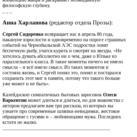
философскую глубину.
_ _ _
Анна Харланова
(редактор отдела Прозы):
Сергей Сидоренко
возвращает нас в апрель 86 года,
накануне взрослости и одновременно на пороге страшных
событий на Чернобыльской АЭС подростки ловят
беспечную рыбу, учатся курить и смотрят на звезды. «Не
хотелось думать абсолютно ни о чем, даже о Юльке из
параллельного класса. В такие моменты ничего не имело
смысла – и всё имело смысл. Из таких моментов и
состояла жизнь, и Сергей понял это, понял и постарался
сохранить этот миг в памяти, потому что такого больше
уже может и не быть».
Калейдоскоп симпатичных бытовых зарисовок
Олеси
Варкентин
может длиться и длиться, но для знакомства с
автором предлагаем вам три рассказа, из которых вы
узнаете про современные шляпки-невидимки, жестокое
обращение с гусями и – любовницами мужа. Последних
кстати не жалко.
____________________________________________