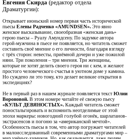
Евгения Скирда
(редактор отдела
Драматургии):
Открывает июньский номер первая часть исторической
пьесы
Елены Радченко «
AMUNDSEN»
.
Это явно
женское высказывание, своеобразная «женская дань»
герою пьесы – Руалу Амундсену. По задумке автора
герой-мужчина в пьесе не появляется, но читатель сможет
составить своё мнение о его личности, благодаря взгляду
с трёх сторон: невесты, приёмной дочери и уже пожилой
няни. Три поколения – три мнения. Три женщины,
которые не хотят делить своего героя ни с кем, и желают
простого человеческого счастья в уютном доме у камина.
Но суждено ли это тому, кто делает великие открытия в
экспедициях?
Не в первый раз в нашем журнале появляется текст
Юлии
Вороновой.
В этом номере читайте её свежую пьесу
«КУЛЬТ ДЕВЯНОСТЫХ».
Каждый читатель сможет
поностальгировать и вспомнить неотделимые от этой
эпохи маркеры: новогодний голубой огонёк, шарлатанов-
экстрасенсов и погоню за «американской мечтой».
Особенность пьесы в том, что автор погружает читателей
в малоисследованный современными драматургами мир –
мир учёных-химиков. Но, как оказывается, даже людям