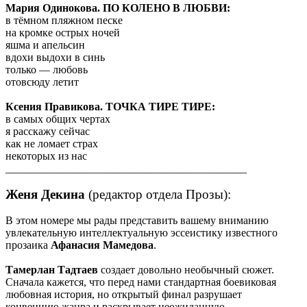
Мария Одинокова. ПО КОЛЕНО В ЛЮБВИ
:
в тёмном пляжном песке
на кромке острых ночей
яшма и апельсин
вдохи выдохи в синь
только — любовь
отовсюду летит
Ксения Правикова. ТОЧКА ТИРЕ ТИРЕ
:
в самых общих чертах
я расскажу сейчас
как не ломает страх
некоторых из нас
____________________________________________
Женя Декина
(редактор отдела Прозы):
В этом номере мы рады представить вашему вниманию
увлекательную интеллектуальную эссеистику известного
прозаика
Афанасия Мамедова
.
Тамерлан Тадтаев
создает довольно необычный сюжет.
Сначала кажется, что перед нами стандартная боевиковая
любовная история, но открытый финал разрушает
конвенцию жанра и раскрывает неожиданную