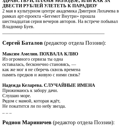
ЗДРАВСТВУЙ, ПЛАМЯ МОЛОДОЕ, ИЛИ КАК ЗА
ДВЕСТИ РУБЛЕЙ УЛЕТЕТЬ К ПАРАДИЗУ
2 мая в культурном центре академика Дмитрия Лихачева в
рамках арт-проекта «Бегемот Внутри» прошла
шестнадцатая серия вечеров авторов. На встрече побывал
Владимир Буев.
____________________________________________
Сергей Баталов
(редактор отдела Поэзии):
Максим Амелин. ПОХВАЛА КЛИО
Из огромного сервиза ты одна
оставалась, бесконечно становясь, —
как же мог я не сберечь сквозь времена
память предков и живую с ними связь?
Надежда Келарева. СЛУЧАЙНЫЕ ИМЕНА
Прижимаюсь к забору дачи.
Слушаю море.
Рядом с мамой, которая ждёт,
Не покатится ли по небу звезда.
_ _ _
Родион Мариничев
(редактор отдела Поэзии):