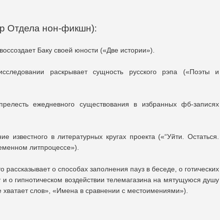
р Отдела нон-фикшн):
оссоздает Баку своей юности («Две истории»).
исследовании раскрывает сущность русского рэпа («Поэты и
релесть ежедневного существования в избранных фб-записях
е известного в литературных кругах проекта («“Уйти. Остаться.
ременном литпроцессе»).
о рассказывает о способах заполнения пауз в беседе, о готических
 и о гипнотическом воздействии телемагазина на мятущуюся душу
 хватает слов», «Имена в сравнении с местоимениями»).