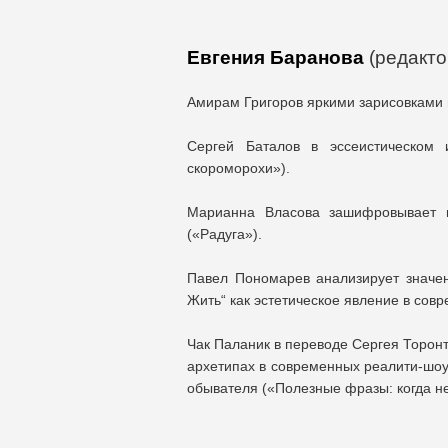
Евгения Баранова
(редакто
Амирам Григоров яркими зарисовками в
Сергей Баталов в эссеистическом 
скороморохи»).
Марианна Власова зашифровывает п
(«Радуга»).
Павел Пономарев анализирует значени
Жить“ как эстетическое явление в сов
Чак Паланик в переводе Сергея Торонт
архетипах в современных реалити-шоу
обывателя («Полезные фразы: когда не