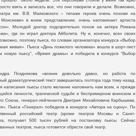
 прошло около недели. Эти персонажи стояли у меня так ярко
росто взять и записать все, что они говорили и делали. Возможно,
атра им. В.В. Маяковского – типажи героев очень похожи на
 Моисеевич в моем представлении, очень напоминает артиста
сон». Молодой доктор подозрительно похож на актера Романа
а», где он играл доктора Айболита. Ну и, конечно, всех своих
озможно, поэтому пьеса, по словам организатора конкурса «Выбор
акая живая». Пьеса «День пожилого человека» вошла в шорт-лист
ем новую пьесу", «Время драмы» и победила в конкурсе "Выбор
ндра Позднякова «возник довольно давно, но работа по
ый драматургический текст завершилась полтора года тому назад.
 написания пьесы стало желание напомнить нам всем, и прежде
щейся личности, трагической судьбе и беспримерном воинском и
ого Союза, генерал-лейтенанта Дмитрия Михайловича Карбышева,
оя». Пьеса «Генерал» победила в конкурсе «Автора на сцену». По
твенный российский театр (кроме театров Москвы и Санкт-
ора, получает 500 тысяч рублей на постановку пьесы. Сейчас
анных театров, пьеса готовится обрести свой театр.