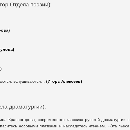
тор Отдела поэзии):
рова)
гулова)
)
ваются, вслушиваются…
(Игорь Алексеев)
ла драматургии):
на Красногорова, современного классика русской драматургии с
апаситесь носовыми платками и насладитесь чтением. «Эта пьеса