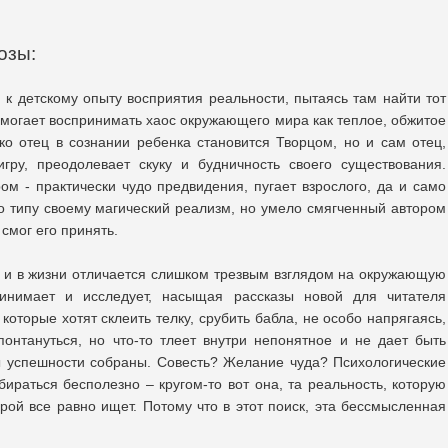
озы:
к детскому опыту восприятия реальности, пытаясь там найти тот
помогает воспринимать хаос окружающего мира как теплое, обжитое
ько отец в сознании ребенка становится Творцом, но и сам отец,
игру, преодолевает скуку и будничность своего существования.
ом - практически чудо предвидения, пугает взрослого, да и само
по типу своему магический реализм, но умело смягченный автором
смог его принять.
 и в жизни отличается слишком трезвым взглядом на окружающую
инимает и исследует, насыщая рассказы новой для читателя
которые хотят склеить телку, срубить бабла, не особо напрягаясь,
 понтануться, но что-то тлеет внутри непонятное и не дает быть
ы успешности собраны. Совесть? Желание чуда? Психологические
ираться бесполезно – кругом-то вот она, та реальность, которую
ерой все равно ищет. Потому что в этот поиск, эта бессмысленная