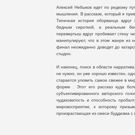
Алексей Небыков идет по редкому пут
мышления. В рассказе, который я при
Типичная история оборванца вдруг 
бедным сироткой, а реальным бес
перевертыш вдруг пробивает стену чит
манипулируют, что в этом жанре из не
финал неожиданно доводит до катарси
стыдно.
И наконец, поиск в области нарратива
не нужно, он уже хорошо известен, одн
старается уловить самое свежее в ми
форме . Этот его рассказ куда бол
субъективированного авторского гол
чудаковатость и способность пробалт
мировосприятие, к которому призыв
произрастающая из смеси буддизма с