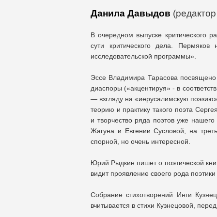
Данила Давыдов
(редактор
В очередном выпуске критического р
сути критического дела. Пермяков 
исследовательской программы».
Эссе Владимира Тарасова посвящено 
диаспоры («акцентируя» - в соответств
— взгляду на «иерусалимскую поэзию» 
теорию и практику такого поэта Серге
и творчество ряда поэтов уже нашег
Жагуна и Евгении Сусловой, на трет
спорной, но очень интересной.
Юрий Рыдкин пишет о поэтической книг
видит проявление своего рода поэтики
Собрание стихотворений Инги Кузне
вчитывается в стихи Кузнецовой, перед