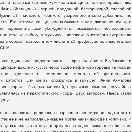
ся не только конкретные мужчина и женщина, но и две правды, два
обаки» (Женщины) - верной, преданной, бескорыстной, способной
ужчины) - сильного, крепкого, уверенного в себе добытчика, но
ств. Его встреча со щенком вызывает в нем движения души, о
но переменить свои убеждения он оказывается неспособным.
не столько собаку, а мужчину – человека, у которого очерствела
ем в сорока театрах, в том числе в 20 профессиональных театрах
 США.
, или одиноким предоставляется… крыша» Ирина Якубовская и
 Детской школе искусств небольшого нефтяного городка на Ямале.
ное отделение и, естественно, мечтала об оригинальном
ых артистов. Эти мечты сложились в замысел. Анна Ахматова
ут из «сора» - бытовых мелочей, неудачных романов, случайных
являлась из педагогического «сора» двух авторов». Пьеса стала
цену».
лого человека» родилась совершенно неожиданно: «До этого я
(так ее и не написала), никак не могла найти выход из коллизии. И
голову, вылилась в готовую форму пьеса «День пожилого человека».