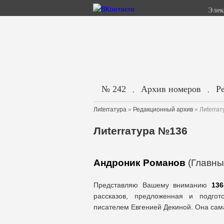
Элек
№ 242
Архив номеров
Р
.
.
Лиterraтура
»
Редакционный архив
» Лиterra
Лиterraтура №136
Андроник Романов
(Главны
Представляю Вашему вниманию
13
рассказов, предложенная и подгот
писателем Евгенией Декиной. Она сама