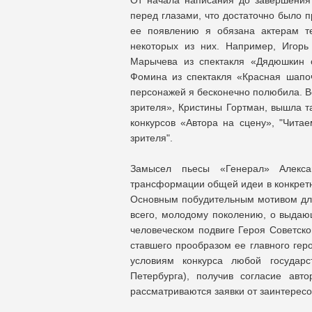
От начала написания до завершения
перед глазами, что достаточно было п
ее появлению я обязана актерам те
некоторых из них. Например, Игорь
Марычева из спектакля «Дядюшкин 
Фомина из спектакля «Красная шапочк
персонажей я бесконечно полюбила. В
зрителя», Кристины Гортман, вышла т
конкурсов «Автора на сцену», "Чита
зрителя".
Замысел пьесы «Генерал» Алекса
трансформации общей идеи в конкретн
Основным побудительным мотивом для
всего, молодому поколению, о выдаю
человеческом подвиге Героя Советск
ставшего прообразом ее главного гер
условиям конкурса любой государс
Петербурга), получив согласие авт
рассматриваются заявки от заинтересов