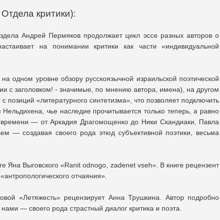
 Отдела критики):
аздела Андрей Пермяков продолжает цикл эссе разных авторов о
настаивает на понимании критики как части «индивидуальной
на одном уровне обзору русскоязычной израильской поэтической
ии с заголовком! - значимые, по мнению автора, имена), на другом
с позиций «литературного синтетизма», что позволяет подключить
я Нельдихена, чье наследие прочитывается только теперь, а равно
о времени — от Аркадия Драгомощенко до Ники Скандиаки, Павла
ьем — создавая своего рода этюд субъективной поэтики, весьма
е Яна Выговского «Ranit odnogo, zadenet vseh». В книге рецензент
 «антропологического отчаяния».
цовой «Летяжесть» рецензирует Анна Трушкина. Автор подробно
 нами — своего рода страстный диалог критика и поэта.