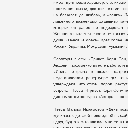
имеет притчевый характер: сталкивают
понимания жизни, две психологии: «с
на беззаветную любовь, и «волка» (М
лишенного важнейших душевных каче
которых он ранее не подозревал, 
Женщина пытается спасти не только и 
душа.» Пьеса «Собака» идёт более, ч
России, Украины, Молдавии, Румынии,
Соавторы пьесы «Привет, Карл Сон
Андрей Пархоменко вместе работали в
«Ирина открыла в школе театраль
педагогическом репертуаре для юн
утверждала, что стихи, порой, раст
встреч… Пьеса «Привет, Карл Сон» по
дипломантом конкурса «Автора — на с
Пьеса Малики Икрамовой «День пожи
мучилась с детской новогодней пьесой 
вдруг, будто кто-то вложил мне ее в 