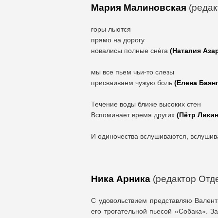
Мария Малиновская
(редак
горы льются
прямо на дорогу
новалисы полные сне́га
(Наталия Аза
мы все пьем чьи-то слезы
присваиваем чужую боль
(Елена Баян
Течение воды ближе высоких стен
Вспоминает время других
(Пётр Ликин
И одиночества вслушиваются, вслуши
Ника Арника
(редактор Отде
С удовольствием представляю Валенти
его трогательной пьесой «Собака». З