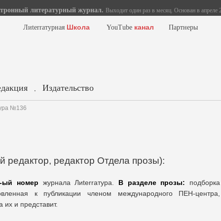
тронный литературный журнал.
Выходит один раз в месяц. Основан в апреле 2
Школа
канал
Лиterraтурная
YouTube
Партнеры
едакция
Издательство
.
тура №136
й редактор, редактор Отдела прозы):
6-ый номер
журнала Лиterraтура.
В разделе прозы:
подборка
овленная к публикации членом международного ПЕН-центра,
 их и представит.