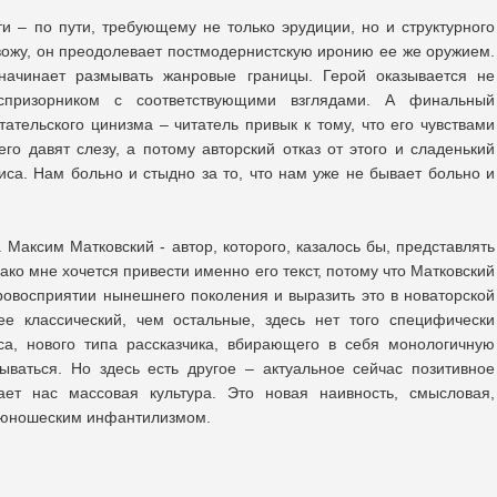
и – по пути, требующему не только эрудиции, но и структурного
вожу, он преодолевает постмодернистскую иронию ее же оружием.
начинает размывать жанровые границы. Герой оказывается не
призорником с соответствующими взглядами. А финальный
ательского цинизма – читатель привык к тому, что его чувствами
го давят слезу, а потому авторский отказ от этого и сладенький
са. Нам больно и стыдно за то, что нам уже не бывает больно и
. Максим Матковский - автор, которого, казалось бы, представлять
ако мне хочется привести именно его текст, потому что Матковский
ровосприятии нынешнего поколения и выразить это в новаторской
ее классический, чем остальные, здесь нет того специфически
оса, нового типа рассказчика, вбирающего в себя монологичную
ываться. Но здесь есть другое – актуальное сейчас позитивное
ает нас массовая культура. Это новая наивность, смысловая,
 юношеским инфантилизмом.