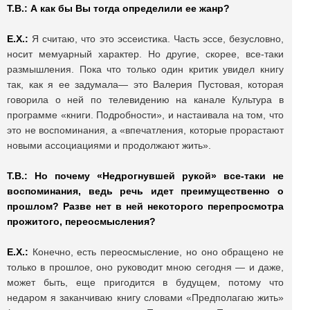
Т.В.: А как бы Вы тогда определили ее жанр?
Е.Х.:
Я считаю, что это эссеистика. Часть эссе, безусловно,
носит мемуарный характер. Но другие, скорее, все-таки
размышления. Пока что только один критик увидел книгу
так, как я ее задумала— это Валерия Пустовая, которая
говорила о ней по телевидению на канале Культура в
программе «книги. Подробности», и настаивала на том, что
это не воспоминания, а «впечатления, которые прорастают
новыми ассоциациями и продолжают жить».
Т.В.: Но почему «Недрогнувшей рукой» все-таки не
воспоминания, ведь речь идет преимущественно о
прошлом? Разве нет в ней некоторого перепросмотра
прожитого, переосмысления?
Е.Х.:
Конечно, есть переосмысление, но оно обращено не
только в прошлое, оно руководит мною сегодня — и даже,
может быть, еще пригодится в будущем, потому что
недаром я заканчиваю книгу словами «Предполагаю жить»