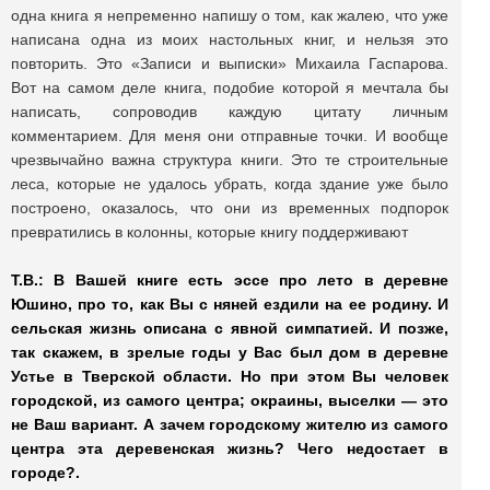
одна книга я непременно напишу о том, как жалею, что уже
написана одна из моих настольных книг, и нельзя это
повторить. Это «Записи и выписки» Михаила Гаспарова.
Вот на самом деле книга, подобие которой я мечтала бы
написать, сопроводив каждую цитату личным
комментарием. Для меня они отправные точки. И вообще
чрезвычайно важна структура книги. Это те строительные
леса, которые не удалось убрать, когда здание уже было
построено, оказалось, что они из временных подпорок
превратились в колонны, которые книгу поддерживают
Т.В.: В Вашей книге есть эссе про лето в деревне
Юшино, про то, как Вы с няней ездили на ее родину. И
сельская жизнь описана с явной симпатией. И позже,
так скажем, в зрелые годы у Вас был дом в деревне
Устье в Тверской области. Но при этом Вы человек
городской, из самого центра; окраины, выселки — это
не Ваш вариант. А зачем городскому жителю из самого
центра эта деревенская жизнь? Чего недостает в
городе?.