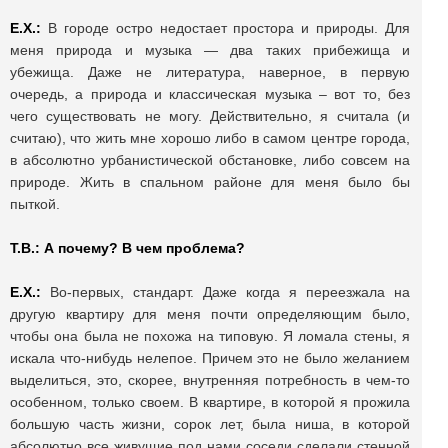
Е.Х.:
В городе остро недостает простора и природы. Для
меня природа и музыка — два таких прибежища и
убежища. Даже не литература, наверное, в первую
очередь, а природа и классическая музыка – вот то, без
чего существовать не могу. Действительно, я считала (и
считаю), что жить мне хорошо либо в самом центре города,
в абсолютно урбанистической обстановке, либо совсем на
природе. Жить в спальном районе для меня было бы
пыткой.
Т.В.: А почему? В чем проблема?
Е.Х.:
Во-первых, стандарт. Даже когда я переезжала на
другую квартиру для меня почти определяющим было,
чтобы она была не похожа на типовую. Я ломала стены, я
искала что-нибудь нелепое. Причем это не было желанием
выделиться, это, скорее, внутренняя потребность в чем-то
особенном, только своем. В квартире, в которой я прожила
большую часть жизни, сорок лет, была ниша, в которой
абсолютно все живущие под нами соседи сделали стенной