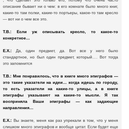
, что сделает это только его, потому что очень часто
описание бывает ни о чем: в его комнате было много книг,
какие-то там полки, какие-то портьеры, какое-то там кресло
— вот ни о чем все это.
Т.В.: Если уж описывать кресло, то какое-то
конкретное…
Е.Х.:
Да, один предмет, да. Вот все у него было
стандартное, но был один предмет, который…. Вот тогда
это запомнится
Т.В.: Мне понравилось, что в книге много эпиграфов —
это такие указатели на идеи… когда идешь по городу,
то есть указатели на какие-то улицы, а в книге
эпиграфы указывают на какие-то мысли. Я так
восприняла Ваши эпиграфы — как задающие
направления…
Е.Х.:
Вы знаете, меня как раз упрекали в том, что у меня
слишком много эпиграфов и вообще цитат. Если будет еще