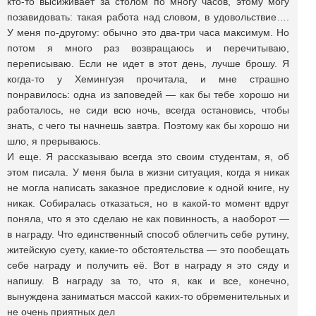
кто-то высиживает за столом по многу часов, этому могу
позавидовать: такая работа над словом, в удовольствие….
У меня по-другому: обычно это два-три часа максимум. Но
потом я много раз возвращаюсь и перечитываю,
переписываю. Если не идет в этот день, лучше брошу. Я
когда-то у Хемингуэя прочитала, и мне страшно
понравилось: одна из заповедей — как бы тебе хорошо ни
работалось, не сиди всю ночь, всегда остановись, чтобы
знать, с чего ты начнешь завтра. Поэтому как бы хорошо ни
шло, я прерываюсь.
И еще. Я рассказываю всегда это своим студентам, я, об
этом писала. У меня была в жизни ситуация, когда я никак
не могла написать заказное предисловие к одной книге, ну
никак. Собиралась отказаться, но в какой-то момент вдруг
поняла, что я это сделаю не как повинность, а наоборот —
в награду. Что единственный способ облегчить себе рутину,
житейскую суету, какие-то обстоятельства — это пообещать
себе награду и получить её. Вот в награду я это сяду и
напишу. В награду за то, что я, как и все, конечно,
вынуждена заниматься массой каких-то обременительных и
не очень приятных дел