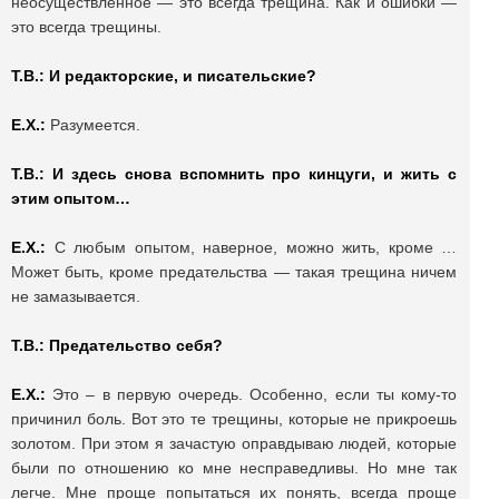
неосуществленное — это всегда трещина. Как и ошибки —
это всегда трещины.
Т.В.: И редакторские, и писательские?
Е.Х.:
Разумеется.
Т.В.: И здесь снова вспомнить про кинцуги, и жить с
этим опытом…
Е.Х.:
С любым опытом, наверное, можно жить, кроме …
Может быть, кроме предательства — такая трещина ничем
не замазывается.
Т.В.: Предательство себя?
Е.Х.:
Это – в первую очередь. Особенно, если ты кому-то
причинил боль. Вот это те трещины, которые не прикроешь
золотом. При этом я зачастую оправдываю людей, которые
были по отношению ко мне несправедливы. Но мне так
легче. Мне проще попытаться их понять, всегда проще