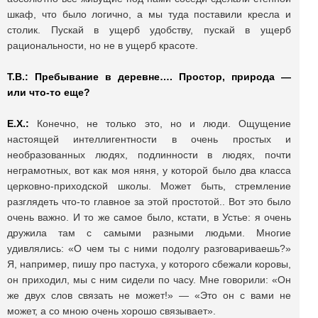
шкаф, что было логично, а мы туда поставили кресла и
столик. Пускай в ущерб удобству, пускай в ущерб
рациональности, но не в ущерб красоте.
Т.В.: Пребывание в деревне…. Простор, природа —
или что-то еще?
Е.Х.:
Конечно, не только это, но и люди. Ощущение
настоящей интеллигентности в очень простых и
необразованных людях, подлинности в людях, почти
неграмотных, вот как моя няня, у которой было два класса
церковно-приходской школы. Может быть, стремление
разглядеть что-то главное за этой простотой.. Вот это было
очень важно. И то же самое было, кстати, в Устье: я очень
дружила там с самыми разными людьми. Многие
удивлялись: «О чем ты с ними подолгу разговариваешь?»
Я, например, пишу про пастуха, у которого сбежали коровы,
он приходил, мы с ним сидели по часу. Мне говорили: «Он
же двух слов связать не может!» — «Это он с вами не
может, а со мною очень хорошо связывает».