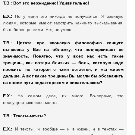
Т.В.: Вот это неожиданно! Удивительно!
Е.Х.:
Но у меня это никогда не получается. Я завидую
людям, которые умеют заострить какие-то высказывания,
быть более резкими. Нет, не умею.
Т.В.: Цитата про японскую философию кинцуги
вынесена у Вас на обложку, что подчеркивает ее
значимость. Понятно, что у всех нас есть такие
трещины, как потери близких — боль, которую надо
прожить, но которая с нами остается, и мы живем
дальше. А вот какие трещины Вы могли бы обозначить
на своем пути редакторском и писательском?
Е.Х.:
На самом деле, их много. Во-первых, это
неосуществившиеся мечты.
Т.В.: Тексты-мечты?
Е.Х.:
И тексты, и вообще — и в жизни, и в текстах —