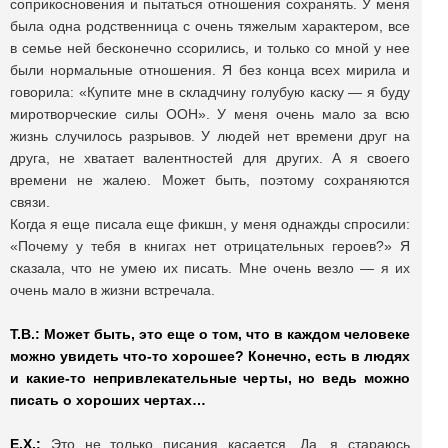
соприкосновения и пытаться отношения сохранять. У меня
была одна родственница с очень тяжелым характером, все
в семье ней бесконечно ссорились, и только со мной у нее
были нормальные отношения. Я без конца всех мирила и
говорила: «Купите мне в складчину голубую каску — я буду
миротворческие силы ООН». У меня очень мало за всю
жизнь случилось разрывов. У людей нет времени друг на
друга, не хватает валентностей для других. А я своего
времени не жалею. Может быть, поэтому сохраняются
связи.
Когда я еще писала еще фикшн, у меня однажды спросили:
«Почему у тебя в книгах нет отрицательных героев?» Я
сказала, что не умею их писать. Мне очень везло — я их
очень мало в жизни встречала.
Т.В.: Может быть, это еще о том, что в каждом человеке
можно увидеть что-то хорошее? Конечно, есть в людях
и какие-то непривлекательные черты, но ведь можно
писать о хороших чертах…
Е.Х.:
Это не только писания касается. Да, я стараюсь