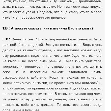
(хотя, конечно, это отсылка к Пушкинскому «Предполагаем
жить, и глядь — как раз умрем». Но я всячески акцентирую,
что извлекаю уроки. Надеюсь, что еще смогу что-то в себе
изменить, переосмысляя это прошлое.
Т.В.: А можете сказать, как изменила Вас эта книга?
Е.Х.:
Очень сильно. Я себе разрешила быть смешной, быть
наивной, быть сердитой. Это уже важный итог. Ведь жизнь
делится на какие-то отрезки, и вот наступил новый: надо
ему радоваться, надо понять, что в нем будет что-то, чего
не было и не могло быть раньше. Такая книга учит тебя
терпению и терпимости по отношению к другим, да и к
себе. И в известном смысле становится неким
руководством к действию. Когда ты видишь не конец, а
конечность активной жизни, не просто «что там осталось?»,
а понимание, что пришла пора за каждый день бороться, из
него выжимать все возможное. В каком-то смысле под чем-
то подвести черту, что-то отодвинуть, что-то завершить и
позволить себе жить дальше. То есть, это своего рода
обращение в будущее.