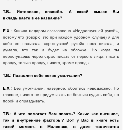
Т.В.: Интересно, спасибо. А какой смысл Вы
вкладываете в ее название?
Е.Х.:
Книжка недаром озаглавлена «Недрогнувшей рукой»,
потому что (говорю это при каждом удобном случае) я для
себя ее называла «дрогнувшей рукой» пока писала, и
думала, что так и будет на обложке. Но когда ты
переступаешь через страх писать от первого лица, писать
правду, только правду, ничего, кроме правды…
Т.В.: Позволяя себе некие умолчания?
Е.Х.:
Без умолчаний, наверное, обойтись невозможно. Но
главное, ничего не придумывать не бояться судить себя, но
порой и оправдывать.
Т.В.: А что помогает Вам писать? Какие как внешние,
так и внутренние факторы? Вот у Вас в книге есть
такой момент: в Малеевке, в доме творчества