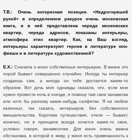
Т.В.: Очень интересная позиция. «Недрогнувшей
рукой» в определенном ракурсе очень московская
книга, и в ней представлена череда московских
квартир, череда адресов, показаны интерьеры,
атмосфера этих квартир. Как, на Ваш взгляд,
интерьеры характеризуют героев в литературе нон-
фикшн и в литературе художественной?
Е.Х.:
Сначала о моих собственных интерьерах. В жизни это
порой бывает совершенно случайно. Иногда ты интерьер
создаешь сам, а иногда он тебе достается каким-то
образом. Вот дочь моя однажды сказала, что, если мне
нужно провести ночь в поезде, я повешу там свои занавески
или хотя бы разложу какие-нибудь салфетки. Я не люблю
казенных, так сказать, интерьеров, без собственного
вмешательства. Короткие путешествия, отели — бывает,
конечно, но в принципе всегда хочется какие-то свои,
условно говоря, занавесочки. Для меня очень важна
обстановка, в которой я живу, у меня есть привязанность к