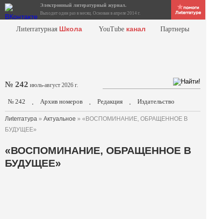
Электронный литературный журнал.
Выходит один раз в месяц. Основан в апреле 2014 г.
Школа
канал
Лиterraтурная
YouTube
Партнеры
№ 242
июль-август 2026 г.
№ 242
Архив номеров
Редакция
Издательство
.
.
.
Лиterraтура
»
Актуальное
» «ВОСПОМИНАНИЕ, ОБРАЩЕННОЕ В
БУДУЩЕЕ»
«ВОСПОМИНАНИЕ, ОБРАЩЕННОЕ В
БУДУЩЕЕ»