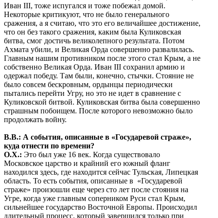
Иван III, тоже испугался и тоже побежал домой.
Некоторые критикуют, что не было генерального
сражения, а я считаю, что это его величайшее достижение,
что он без такого сражения, каким была Куликовская
битва, смог достичь великолепного результата. Потом
Ахмата убили, и Великая Орда совершенно развалилась.
Главным нашим противником после этого стал Крым, а не
собственно Великая Орда. Иван III сохранил армию и
одержал победу. Там были, конечно, стычки. Стояние не
было совсем бескровным, ордынцы периодически
пытались перейти Угру, но это не идет в сравнение с
Куликовской битвой. Куликовская битва была совершенно
страшным побоищем. После которого невозможно было
продолжать войну.
В.В.: А события, описанные в «Государевой страже»,
куда отнести по времени?
О.Х.:
Это был уже 16 век. Когда существовало
Московское царство и крайний его южный фланг
находился здесь, где находится сейчас Тульская, Липецкая
область. То есть события, описанные в «Государевой
страже» произошли еще через сто лет после стояния на
Угре, когда уже главным соперником Руси стал Крым,
сильнейшее государство Восточной Европы. Происходил
длительный процесс, который завершился только при