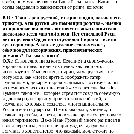
свободным уже человеком Такая была льгота. Какие –то
ссуды выдавали в зависимости от ранга, конечно.
В.В.: Твои герои русский, татарин и один, назовем его
трикстер, а по-русски «не помнящий родства», именно
их приключения помогают почувствовать писателю
насколько тесен мир той эпохи. Нет отдельной Руси,
нет отдельной Орды или отдельной Европы – все по
сути один мир. А как же деление «свои-чужие»,
обычное для исторических, приключенческих
романов? Ты сам за кого?
О.Х.:
Я, конечно, ни за кого. Деление на своих-чужих
хорошо для идеалогических целей, как часто это
используется. У меня отец татарин, мама русская – не
могу же я, как многие другие, изображать татар
чудовищами, дикарями кровожадными. Поэтому я один
из немногих русских писателей – хотя вот еще был Лев
Гумилев такой же – которые стремятся создать объемную
и достоверную картину происходящих событий, в
результате которых и создалось многонациональное
Российское государство. В котором были, конечно, и
всякие перегибы, и грехи, но в то же время существовало
некая терпимость. Даже Иван Грозный много раз писал в
своей переписке, что он не принуждает мусульман
вступать в христианство, что каждый, мол, служит по