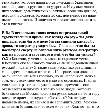
этих краях, которые назывались Тульскими Украинами
южной границы русского государства. И я узнал много
интересных, драматических и важных, особенно для нас,
историй и сюжетов. Которые до сих пор влияют на нашу
нынешнюю жизнь. И конечно мне захотелось воплотить
это в книгах.
В.В.: В нескольких твоих вещах встречала такой
художественный прием, как взгляд сверху – ты даже
пишешь, если бы это поле битвы снимали камерой с
дрона, то оператор увидел бы… Скажи, а если бы ты
посмотрел сверху на современную русскую литературу,
как на процесс и свое место в ней, что бы ты увидел?
О.Х.:
Конечно, у меня есть какое-то скромное место.
Юзефович обо мне как-то сказал «Самый недооцененный
русский писатель» Я такие вещи несколько раз слышал в
свой адрес, не только от него… Наверное, они должны
были наполнить меня горечью, но не наполняют. Дело в
том, что у всех свое место и надо его осознавать. И когда
смотришь с расстояния уже большого времени – оно
оказывается неплохим. Сколько было людей, которых
буквально вся Москва носила на руках, когда я в 96-м году
впервые приехал в журнал «Октябрь»? Уж не буду
называть имена, их сейчас и не вспомнить даже. Москва-
капризная барыня, да и во всем мире так. Хватают кого-то