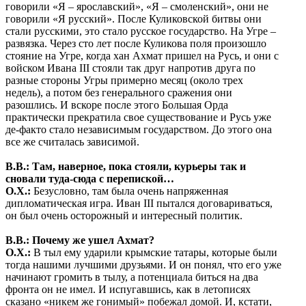
говорили «Я – ярославский», «Я – смоленский», они не
говорили «Я русский». После Куликовской битвы они
стали русскими, это стало русское государство. На Угре –
развязка. Через сто лет после Куликова поля произошло
стояние на Угре, когда хан Ахмат пришел на Русь, и они с
войском Ивана III стояли так друг напротив друга по
разные стороны Угры примерно месяц (около трех
недель), а потом без генерального сражения они
разошлись. И вскоре после этого Большая Орда
практически прекратила свое существование и Русь уже
де-факто стало независимым государством. До этого она
все же считалась зависимой.
В.В.: Там, наверное, пока стояли, курьеры так и
сновали туда-сюда с перепиской…
О.Х.:
Безусловно, там была очень напряженная
дипломатическая игра. Иван III пытался договариваться,
он был очень осторожный и интересный политик.
В.В.: Почему же ушел Ахмат?
О.Х.:
В тыл ему ударили крымские татары, которые были
тогда нашими лучшими друзьями. И он понял, что его уже
начинают громить в тылу, а потенциала биться на два
фронта он не имел. И испугавшись, как в летописях
сказано «никем же гонимый» побежал домой. И, кстати,