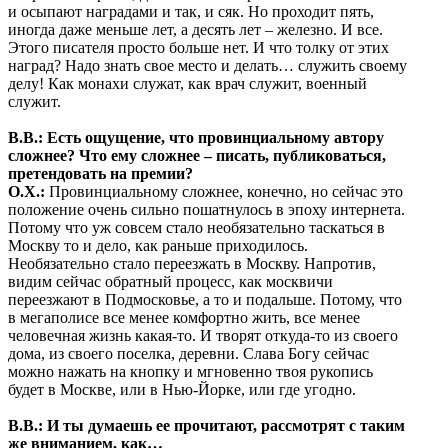
и осыпают наградами и так, и сяк. Но проходит пять,
иногда даже меньше лет, а десять лет – железно. И все.
Этого писателя просто больше нет. И что толку от этих
наград? Надо знать свое место и делать… служить своему
делу! Как монахи служат, как врач служит, военный
служит.
В.В.: Есть ощущение, что провинциальному автору
сложнее? Что ему сложнее – писать, публиковаться,
претендовать на премии?
О.Х.:
Провинциальному сложнее, конечно, но сейчас это
положение очень сильно пошатнулось в эпоху интернета.
Потому что уж совсем стало необязательно таскаться в
Москву то и дело, как раньше приходилось.
Необязательно стало переезжать в Москву. Напротив,
видим сейчас обратный процесс, как москвичи
переезжают в Подмосковье, а то и подальше. Потому, что
в мегаполисе все менее комфортно жить, все менее
человечная жизнь какая-то. И творят откуда-то из своего
дома, из своего поселка, деревни. Слава Богу сейчас
можно нажать на кнопку и мгновенно твоя рукопись
будет в Москве, или в Нью-Йорке, или где угодно.
В.В.: И ты думаешь ее прочитают, рассмотрят с таким
же вниманием, как…