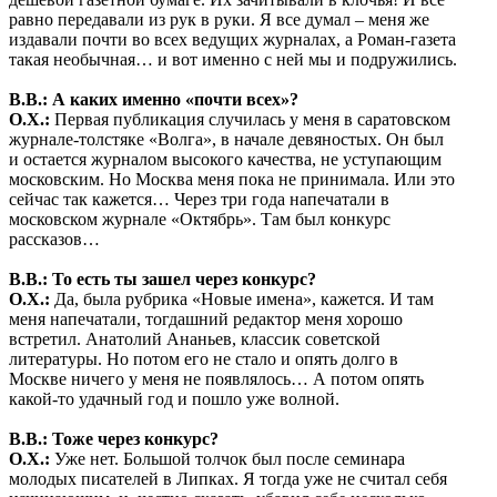
равно передавали из рук в руки. Я все думал – меня же
издавали почти во всех ведущих журналах, а Роман-газета
такая необычная… и вот именно с ней мы и подружились.
В.В.: А каких именно «почти всех»?
О.Х.:
Первая публикация случилась у меня в саратовском
журнале-толстяке «Волга», в начале девяностых. Он был
и остается журналом высокого качества, не уступающим
московским. Но Москва меня пока не принимала. Или это
сейчас так кажется… Через три года напечатали в
московском журнале «Октябрь». Там был конкурс
рассказов…
В.В.: То есть ты зашел через конкурс?
О.Х.:
Да, была рубрика «Новые имена», кажется. И там
меня напечатали, тогдашний редактор меня хорошо
встретил. Анатолий Ананьев, классик советской
литературы. Но потом его не стало и опять долго в
Москве ничего у меня не появлялось… А потом опять
какой-то удачный год и пошло уже волной.
В.В.: Тоже через конкурс?
О.Х.:
Уже нет. Большой толчок был после семинара
молодых писателей в Липках. Я тогда уже не считал себя