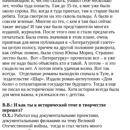
начинающим, и, честно сказать, убавил себе несколько
лет, чтобы туда попасть. Там до 35-ти, а мне уже было
около сорока. Но, когда я туда приехал, там и старше были
ребята. Тогда смотрели на это сквозь пальцы. А были и
совсем зеленые. Многие из тех, с кем я там был сейчас
такие звезды! И там уже были представители многих
изданий, журналов. После этого они и стали предлагать
печататься. Была очень значимая в этом плане, очень
приятная для меня публикация в «Литературной газете»
на целую полосу, причем на другой половине разворота,
как сейчас помню, были стихи Юнны Мориц. Страшно
лестно было. Вот «Литературку» прочитали все – и уже
мне не надо было объяснять кто я такой. А потом – и это
сходило на нет. А потом опять удачная волна. Вот так
всегда. Отдельные романы выходили сначала в Туле, в
издательстве «Шар». Издали роман-антиутопию «Дом
боли» о тоталитарном государстве будущего. Тогда я еще
не писал на исторические темы. Хотя история всегда была
для меня важна, я увлекался ею с детства.
В.В.: И как ты к исторической теме в творчестве
перешел?
О.Х.:
Работал над документальными проектами,
документальными фильмами на тему Великой
Отечественной войны, тогда и стал читать много