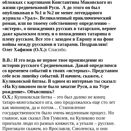
обложках с картинами Константина Маковского из
жизни средневековой Руси. А до этого он был
опубликован в №1 и №2 не менее легендарного
журнала «Урал». Великолепный приключенческий
роман, или по твоему собственному определению –
«истерн», о похождениях русских в татарском, вернее
даже крымском плену, и о похождениях татарина в
плену русском. Все это с заходом в Европу и на фоне
войны между русскими и татарами. Поздравляю!
Олег Хафизов (О.Х.):
Спасибо.
В.В.: И это ведь не первое твое произведение из
истории русского Средневековья. Давай определимся
со временем событий в твоих «истернах». Представим
себе всю линейку событий. И начнем, скажем, с
Куликовской битвы. В одном из интервью ты сказал:
«На Куликовом поле было зачатие Руси, а на Угре
рождение». Объяснишь?
О.Х.:
Куликовская битва – это был далеко не конец
татаро-монгольского ига, оно продолжалось еще сто лет
как минимум, да и потом… Становление
государственности было очень медленным процесс. Но
главное, как сказал Лев Гумилев, на Куликово поле
приехали люди из разных княжеств, а уехали – русские.
Приезжали скажем, из Ярославля, Смоленска, и они