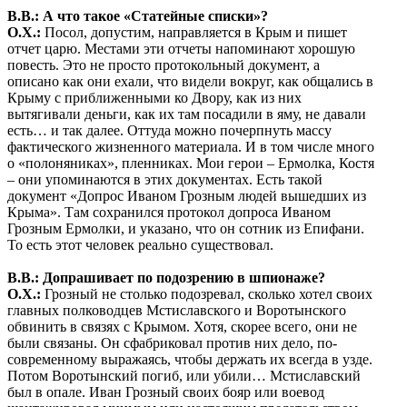
В.В.: А что такое «Статейные списки»?
О.Х.:
Посол, допустим, направляется в Крым и пишет
отчет царю. Местами эти отчеты напоминают хорошую
повесть. Это не просто протокольный документ, а
описано как они ехали, что видели вокруг, как общались в
Крыму с приближенными ко Двору, как из них
вытягивали деньги, как их там посадили в яму, не давали
есть… и так далее. Оттуда можно почерпнуть массу
фактического жизненного материала. И в том числе много
о «полоняниках», пленниках. Мои герои – Ермолка, Костя
– они упоминаются в этих документах. Есть такой
документ «Допрос Иваном Грозным людей вышедших из
Крыма». Там сохранился протокол допроса Иваном
Грозным Ермолки, и указано, что он сотник из Епифани.
То есть этот человек реально существовал.
В.В.: Допрашивает по подозрению в шпионаже?
О.Х.:
Грозный не столько подозревал, сколько хотел своих
главных полководцев Мстиславского и Воротынского
обвинить в связях с Крымом. Хотя, скорее всего, они не
были связаны. Он сфабриковал против них дело, по-
современному выражаясь, чтобы держать их всегда в узде.
Потом Воротынский погиб, или убили… Мстиславский
был в опале. Иван Грозный своих бояр или воевод