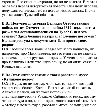
строили. Его строили-строили, но он не взлетел. Вот это и
была моя первая историческая повесть. Она полу игровая,
полу фантастическая, но на исторических фактах. И они
уже касались Тульской области.
В.В.: Получается сначала Великая Отечественная
война, потом Отечественная война 1812 года, а потом
раз – и ты останавливаешься на Туле? С чем это
связано? Здесь больше материала? Больше погружен?
Больше доступа к документам? Или просто свое,
родное.
О.Х.:
Больше греет, больше задевает. Могу написать, ну,
например, про Маккиавелли, но это меня так не заденет,
как самая простая русская история… У меня есть и рассказ
про Великую Отечественную войну, но он опять связан с
Куликовым полем.
В.В.: Этот интерес связан с твоей работой в музее
«Куликово поле»?
О.Х.:
Ну да, но не потому, что я как тот кулик, который
хвалит свое болото. Хотя… Вот знаменитый писатель
Алексей Иванов, он же тоже историк и он
специализируется на Уральско-Сибирских темах, потому
что он оттуда и он, как историк, много знает об этом. А я
– отсюда и волею судеб, работая в музее, больше узнал об