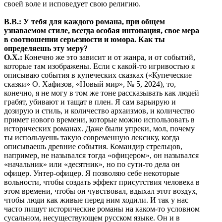
своей воле и исповедует свою религию.
В.В.: У тебя для каждого романа, при общем
узнаваемом стиле, всегда особая интонация, свое мера
в соотношении серьезности и юмора. Как ты
определяешь эту меру?
О.Х.:
Конечно же это зависит и от жанра, и от событий,
которые там изображены. Если с какой-то игривостью я
описываю события в купеческих сказках («Купеческие
сказки» О. Хафизов, «Новый мир», № 5, 2024), то,
конечно, я не могу в том же тоне рассказывать как людей
грабят, убивают и тащат в плен. Я сам варьирую и
дозирую и стиль, и количество архаизмов, и количество
примет нового времени, которые можно использовать в
исторических романах. Даже были упреки, мол, почему
ты используешь такую современную лексику, когда
описываешь древние события. Командир стрельцов,
например, не назывался тогда «офицером», он назывался
«начальник» или «десятник», но по сути-то дела он
офицер. Унтер-офицер. Я позволяю себе некоторые
вольности, чтобы создать эффект присутствия человека в
этом времени, чтобы он чувствовал, вдыхал этот воздух,
чтобы люди как живые перед ним ходили. И так у нас
часто пишут исторические романы на каком-то условном
сусальном, несуществующем русском языке. Он и в