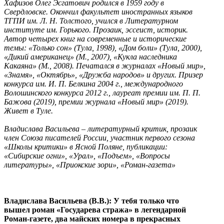
Хафизов Олег Эсгатович родился в 1959 году в
Свердловске. Окончил факультет иностранных языков
ТГПИ им. Л. Н. Толстого, учился в Литературном
институте им. Горького. Прозаик, эссеист, историк.
Автор четырех книг на современные и исторические
темы: «Только сон» (Тула, 1998), «Дом боли» (Тула, 2000),
«Дикий американец» (М., 2007), «Кукла наследника
Какаяна» (М., 2008). Печатался в журналах «Новый мир»,
«Знамя», «Октябрь», «Дружба народов» и других. Призер
конкурса им. И. П. Белкина 2004 г., международного
Волошинского конкурса 2012 г., лауреат премии им. П. П.
Бажова (2019), премии журнала «Новый мир» (2019).
Живет в Туле.
Владислава Васильева – литературный критик, прозаик
член Союза писателей России, участник первого сезона
«Школы критики» в Ясной Поляне, публикации:
«Сибирские огни», «Урал», «Подъем», «Вопросы
литературы», «Приокские зори», «Роман-газета»
Владислава Васильева (В.В.): У тебя только что
вышел роман «Государева стража» в легендарной
Роман-газете, два майских номера в прекрасных