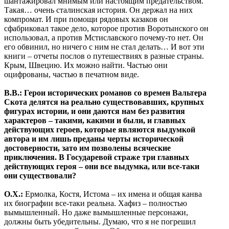
шантажировал мнимым или настоящим предательством.
Такая… очень сталинская история. Он держал на них
компромат. И при помощи рядовых казаков он
сфабриковал такое дело, которое против Воротынского он
использовал, а против Мстиславского почему-то нет. Он
его обвинил, но ничего с ним не стал делать… И вот эти
книги – отчеты послов о путешествиях в разные страны.
Крым, Швецию. Их можно найти. Частью они
оцифрованы, частью в печатном виде.
В.В.: Герои исторических романов со времен Вальтера
Скота делятся на реально существовавших, крупных
фигурах истории, и они даются нам без развития
характеров – такими, какими и были, и главных
действующих героев, которые являются выдумкой
автора и им лишь преданы черты исторической
достоверности, зато им позволены всяческие
приключения. В Государевой страже три главных
действующих героя – они все выдумка, или все-таки
они существовали?
О.Х.:
Ермолка, Костя, Истома – их имена и общая канва
их биографии все-таки реальна. Хафиз – полностью
вымышленный. Но даже вымышленные персонажи,
должны быть убедительны. Думаю, что я не погрешил