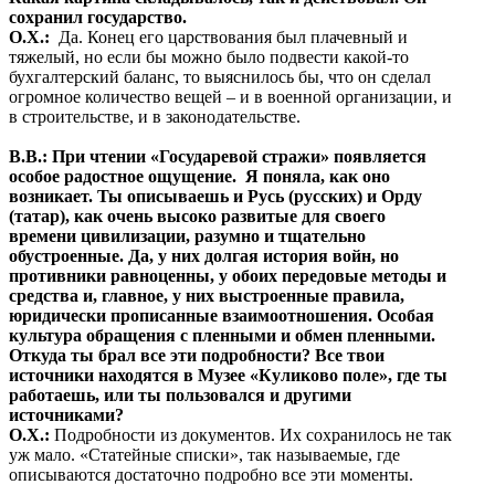
сохранил государство.
О.Х.:
Да. Конец его царствования был плачевный и
тяжелый, но если бы можно было подвести какой-то
бухгалтерский баланс, то выяснилось бы, что он сделал
огромное количество вещей – и в военной организации, и
в строительстве, и в законодательстве.
В.В.: При чтении «Государевой стражи» появляется
особое радостное ощущение. Я поняла, как оно
возникает. Ты описываешь и Русь (русских) и Орду
(татар), как очень высоко развитые для своего
времени цивилизации, разумно и тщательно
обустроенные. Да, у них долгая история войн, но
противники равноценны, у обоих передовые методы и
средства и, главное, у них выстроенные правила,
юридически прописанные взаимоотношения. Особая
культура обращения с пленными и обмен пленными.
Откуда ты брал все эти подробности? Все твои
источники находятся в Музее «Куликово поле», где ты
работаешь, или ты пользовался и другими
источниками?
О.Х.:
Подробности из документов. Их сохранилось не так
уж мало. «Статейные списки», так называемые, где
описываются достаточно подробно все эти моменты.