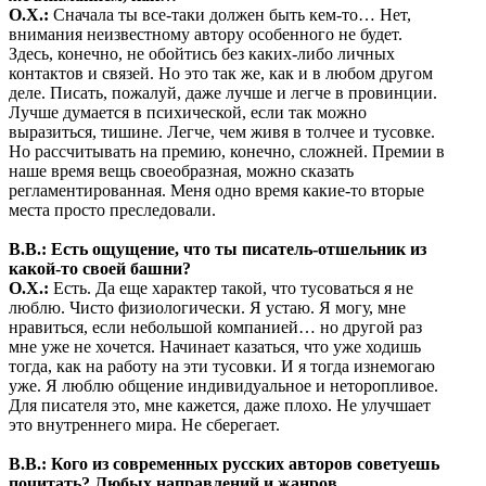
О.Х.:
Сначала ты все-таки должен быть кем-то… Нет,
внимания неизвестному автору особенного не будет.
Здесь, конечно, не обойтись без каких-либо личных
контактов и связей. Но это так же, как и в любом другом
деле. Писать, пожалуй, даже лучше и легче в провинции.
Лучше думается в психической, если так можно
выразиться, тишине. Легче, чем живя в толчее и тусовке.
Но рассчитывать на премию, конечно, сложней. Премии в
наше время вещь своеобразная, можно сказать
регламентированная. Меня одно время какие-то вторые
места просто преследовали.
В.В.: Есть ощущение, что ты писатель-отшельник из
какой-то своей башни?
О.Х.:
Есть. Да еще характер такой, что тусоваться я не
люблю. Чисто физиологически. Я устаю. Я могу, мне
нравиться, если небольшой компанией… но другой раз
мне уже не хочется. Начинает казаться, что уже ходишь
тогда, как на работу на эти тусовки. И я тогда изнемогаю
уже. Я люблю общение индивидуальное и неторопливое.
Для писателя это, мне кажется, даже плохо. Не улучшает
это внутреннего мира. Не сберегает.
В.В.: Кого из современных русских авторов советуешь
почитать? Любых направлений и жанров.