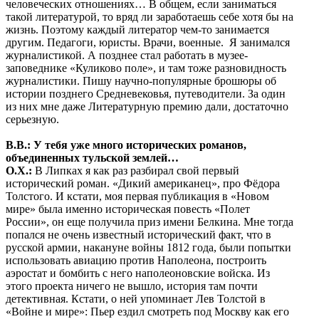
человеческих отношениях… В общем, если заниматься
такой литературой, то вряд ли заработаешь себе хотя бы на
жизнь. Поэтому каждый литератор чем-то занимается
другим. Педагоги, юристы. Врачи, военные. Я занимался
журналистикой. А позднее стал работать в музее-
заповеднике «Куликово поле», и там тоже разновидность
журналистики. Пишу научно-популярные брошюры об
истории позднего Средневековья, путеводители. За один
из них мне даже Литературную премию дали, достаточно
серьезную.
В.В.: У тебя уже много исторических романов,
объединенных тульской землей…
О.Х.:
В Липках я как раз разбирал свой первый
исторический роман. «Дикий американец», про Фёдора
Толстого. И кстати, моя первая публикация в «Новом
мире» была именно историческая повесть «Полет
России», он еще получила приз имени Белкина. Мне тогда
попался не очень известный исторический факт, что в
русской армии, накануне войны 1812 года, были попытки
использовать авиацию против Наполеона, построить
аэростат и бомбить с него наполеоновские войска. Из
этого проекта ничего не вышло, история там почти
детективная. Кстати, о ней упоминает Лев Толстой в
«Войне и мире»: Пьер ездил смотреть под Москву как его