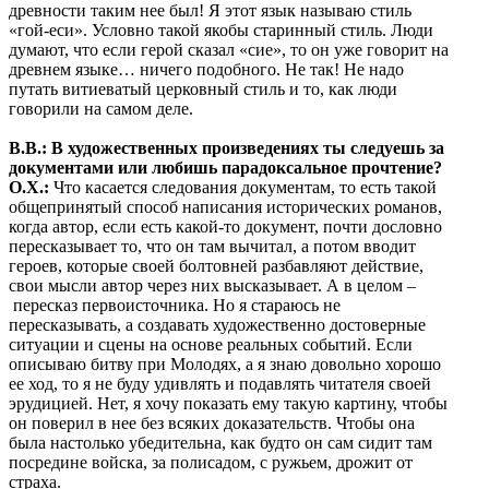
древности таким нее был! Я этот язык называю стиль
«гой-еси». Условно такой якобы старинный стиль. Люди
думают, что если герой сказал «сие», то он уже говорит на
древнем языке… ничего подобного. Не так! Не надо
путать витиеватый церковный стиль и то, как люди
говорили на самом деле.
В.В.: В художественных произведениях ты следуешь за
документами или любишь парадоксальное прочтение?
О.Х.:
Что касается следования документам, то есть такой
общепринятый способ написания исторических романов,
когда автор, если есть какой-то документ, почти дословно
пересказывает то, что он там вычитал, а потом вводит
героев, которые своей болтовней разбавляют действие,
свои мысли автор через них высказывает. А в целом –
пересказ первоисточника. Но я стараюсь не
пересказывать, а создавать художественно достоверные
ситуации и сцены на основе реальных событий. Если
описываю битву при Молодях, а я знаю довольно хорошо
ее ход, то я не буду удивлять и подавлять читателя своей
эрудицией. Нет, я хочу показать ему такую картину, чтобы
он поверил в нее без всяких доказательств. Чтобы она
была настолько убедительна, как будто он сам сидит там
посредине войска, за полисадом, с ружьем, дрожит от
страха.