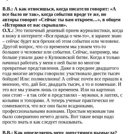
В.В.: А как относишься, когда писатели говорят: «А
все было не так», когда события вроде те же, но
авторы говорят «Сейчас ты вам откроем…», в общем
«Историки от вас скрывали».
О.Х.:
Это типичный дешевый прием журналистики, когда
я вижу в интернете «Вся правда о чем-то», я заранее знаю
– сейчас будет вся брехня об этом событии или человеке.
Другой вопрос, что со временем мы узнаем что-то
большее о человеке или событии. Сейчас, например, мы
больше узнали даже о Куликовской битве. Когда я только
начинал работать у меня о ней были во многом
превратные представления. Даже в середине двадцатого
года многие авторы говорили: участвовало двести тысяч
бойцов! Или: полмиллиона! А сейчас почти все пришли к
мнению, что, дай Бог, двадцать тысяч, а то и поменьше. И
это все мы узнаем лишь со временем. Или на картинах
они стоят – я так себе и представлял – мужики, в лаптях, с
кольями и топорами. А теперь ученые практически не
сомневаются, что все они были всадниками,
профессиональными воинами. Простым мужикам там
было совершенно нечего делать. Вот такие вещи надо
просто знать и как следует показывать.
В.В.: Как определяешь меру допустимого вымысла?