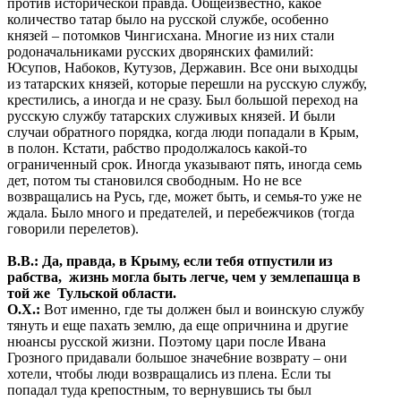
против исторической правда. Общеизвестно, какое
количество татар было на русской службе, особенно
князей – потомков Чингисхана. Многие из них стали
родоначальниками русских дворянских фамилий:
Юсупов, Набоков, Кутузов, Державин. Все они выходцы
из татарских князей, которые перешли на русскую службу,
крестились, а иногда и не сразу. Был большой переход на
русскую службу татарских служивых князей. И были
случаи обратного порядка, когда люди попадали в Крым,
в полон. Кстати, рабство продолжалось какой-то
ограниченный срок. Иногда указывают пять, иногда семь
дет, потом ты становился свободным. Но не все
возвращались на Русь, где, может быть, и семья-то уже не
ждала. Было много и предателей, и перебежчиков (тогда
говорили перелетов).
В.В.: Да, правда, в Крыму, если тебя отпустили из
рабства, жизнь могла быть легче, чем у землепашца в
той же Тульской области.
О.Х.:
Вот именно, где ты должен был и воинскую службу
тянуть и еще пахать землю, да еще опричнина и другие
нюансы русской жизни. Поэтому цари после Ивана
Грозного придавали большое значе6ние возврату – они
хотели, чтобы люди возвращались из плена. Если ты
попадал туда крепостным, то вернувшись ты был