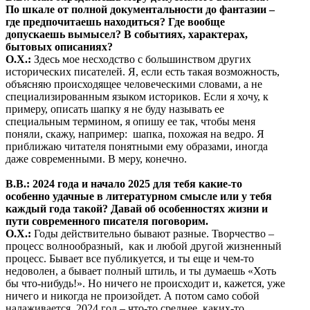
По шкале от полной документальности до фантазии –
где предпочитаешь находиться? Где вообще
допускаешь вымысел? В событиях, характерах,
бытовых описаниях?
О.Х.:
Здесь мое несходство с большинством других
исторических писателей. Я, если есть такая возможность,
объясняю происходящее человеческими словами, а не
специализированным языком историков. Если я хочу, к
примеру, описать шапку я не буду называть ее
специальным термином, я опишу ее так, чтобы меня
поняли, скажу, например: шапка, похожая на ведро. Я
приближаю читателя понятными ему образами, иногда
даже современными. В меру, конечно.
В.В.: 2024 года и начало 2025 для тебя какие-то
особенно удачные в литературном смысле или у тебя
каждый года такой? Давай об особенностях жизни и
пути современного писателя поговорим.
О.Х.:
Годы действительно бывают разные. Творчество –
процесс волнообразный, как и любой другой жизненный
процесс. Бывает все публикуется, и ты еще и чем-то
недоволен, а бывает полный штиль, и ты думаешь «Хоть
бы что-нибудь!». Но ничего не происходит и, кажется, уже
ничего и никогда не произойдет. А потом само собой
налаживается. 2024 год – что-то среднее, каких-то