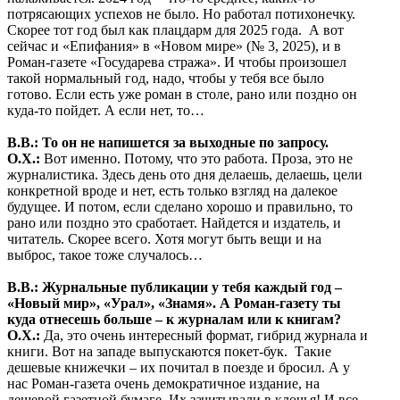
потрясающих успехов не было. Но работал потихонечку.
Скорее тот год был как плацдарм для 2025 года. А вот
сейчас и «Епифания» в «Новом мире» (№ 3, 2025), и в
Роман-газете «Государева стража». И чтобы произошел
такой нормальный год, надо, чтобы у тебя все было
готово. Если есть уже роман в столе, рано или поздно он
куда-то пойдет. А если нет, то…
В.В.: То он не напишется за выходные по запросу.
О.Х.:
Вот именно. Потому, что это работа. Проза, это не
журналистика. Здесь день ото дня делаешь, делаешь, цели
конкретной вроде и нет, есть только взгляд на далекое
будущее. И потом, если сделано хорошо и правильно, то
рано или поздно это сработает. Найдется и издатель, и
читатель. Скорее всего. Хотя могут быть вещи и на
выброс, такое тоже случалось…
В.В.: Журнальные публикации у тебя каждый год –
«Новый мир», «Урал», «Знамя». А Роман-газету ты
куда отнесешь больше – к журналам или к книгам?
О.Х.:
Да, это очень интересный формат, гибрид журнала и
книги. Вот на западе выпускаются покет-бук. Такие
дешевые книжечки – их почитал в поезде и бросил. А у
нас Роман-газета очень демократичное издание, на
дешевой газетной бумаге. Их зачитывали в клочья! И все