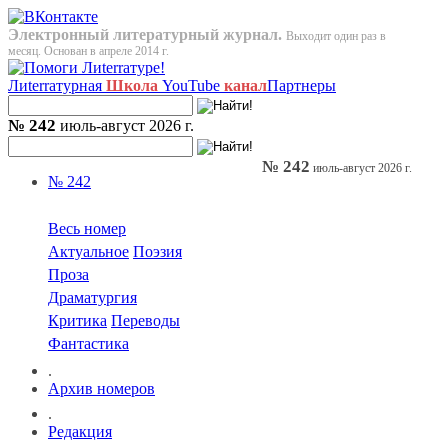
Электронный литературный журнал.
Выходит один раз в
месяц. Основан в апреле 2014 г.
Лиterraтурная
Школа
YouTube
канал
Партнеры
№ 242
июль-август 2026 г.
№ 242
июль-август 2026 г.
№ 242
Весь номер
Актуальное
Поэзия
Проза
Драматургия
Критика
Переводы
Фантастика
.
Архив номеров
.
Редакция