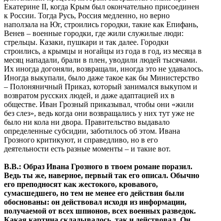
Екатерине II, когда Крым был окончательно присоединен
к России. Тогда Русь, Россия медленно, но верно
наползала на Юг, строились городки, такие как Епифань,
Венев – военные городки, где жили служилые люди:
стрельцы. Казаки, пушкари и так далее. Городки
строились, а крымцы и ногайцы из года в год, из месяца в
месяц нападали, брали в плен, уводили людей тысячами.
Их иногда догоняли, возвращали, иногда это не удавалось.
Иногда выкупали, было даже такое как бы Министерство
– Полоняничный Приказ, который занимался выкупом и
возвратом русских людей, и даже адаптацией их в
обществе. Иван Грозный приказывал, чтобы они «жили
без слез», ведь когда они возвращались у них тут уже не
было ни кола ни двора. Правительство выдавало
определенные субсидии, заботилось об этом. Ивана
Грозного критикуют, и справедливо, но в его
деятельности есть разные моменты – и такие вот.
В.В.: Образ Ивана Грозного в твоем романе поразил.
Ведь ты же, наверное, первый так его описал. Обычно
его преподносят как жестокого, кровавого,
сумасшедшего, но тем не менее его действия были
обоснованы: он действовал исходя из информации,
получаемой от всех шпионов, всех военных разведок.
Какая картина складывалось, так и действовал. Он