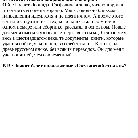
О.Х.:
Ну вот Леонида Юзефовича я знаю, читаю и думаю,
что читать его вещи хорошо. Мы в довольно близком
направлении идем, хотя и не идентичном. А кроме этого,
я читаю ситуативно – тех, кого напечатали со мной в
одном номере или сборнике, рассказы в основном. Новые
для меня имена я узнавал четверть века назад. Сейчас же я
весь в шестнадцатом веке, те документы, книги, которые
удается найти, я, конечно, взахлеб читаю… Кстати, на
древнерусском языке, без всяких переводов. Он для меня
уже понятней, чем современный.
В.В.: Значит будет продолжение «Государевой стражи»?
О.Х.:
Да, я пишу. Но это уже будет Смутное время,
времена Марины Мнишек. И герои – потомки тех, кто
действовал в Государевой страже». Те дети главных
героев, что играют в снежки в последней сцене – в новом
романе им уже по сорок-сорок пять лет. Дети
Мстиславского, Воротынского, Хафиза, моего главного
героя.
В.В.: А почему у тебя в романе как-то маловато
женщин?
О.Х.:
Хорошо, хоть вообще есть. Если мы хотим
достоверности, средневековье, а особенно война – мир не
женский.