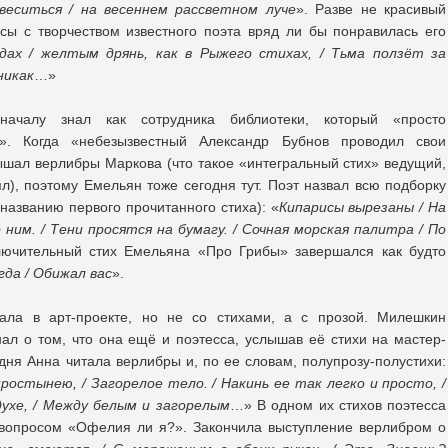
веситься / на весеннем рассветном луче
». Разве не красивый
сы с творчеством известного поэта вряд ли бы понравилась его
дах / желтым дрянь, как в Рыжего стихах, / Тьма ползёт за
никак
…»
чалу знал как сотрудника библиотеки, который «просто
». Когда «небезызвестный Александр Бубнов проводил свои
шал верлибры Маркова (что такое «интегральный стих» ведущий,
ял), поэтому Емельян тоже сегодня тут. Поэт назвал всю подборку
названию первого прочитанного стиха): «
Кипарисы вырезаны / На
 ним. / Тени просятся на бумагу. / Сочная морская палитра / По
ючительный стих Емельяна «Про Грибы» завершался как будто
егда / Обижал вас
».
ла в арт-проекте, но не со стихами, а с прозой. Милешкин
нал о том, что она ещё и поэтесса, услышав её стихи на мастер-
дня Анна читала верлибры и, по ее словам, полупрозу-полустихи:
ростынею, / Загорелое тело. / Накинь ее так легко и просто, /
ухе, / Между белым и загорелым
…» В одном их стихов поэтесса
 вопросом «Офелия ли я?». Закончила выступление верлибром о