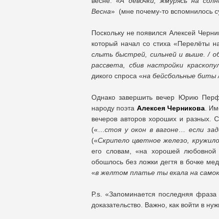
весне: «
А девочки, жмурясь на сол
Весна
» (мне почему-то вспомнилось су
Поскольку не появился Алексей Черни
который начал со стиха «Перелёты на
слыть быстрей, сильней и выше. / о
рассвета, сбив настройки краскопу
дикого спроса «
на бейсбольные биты 
Однако завершить вечер Юрию Перфил
народу поэта
Алексея Черникова
. И
вечеров авторов хороших и разных. С
(«…
стоя у окон в вагоне
…
если зад
(«
Скрипело цветное железо, кружило
его словам, «на хорошей любовной 
обошлось без ложки дегтя в бочке мед
«
в желтом платье ты ехала на само
P.s. «Запоминается последняя фраза
доказательство. Важно, как войти в ну