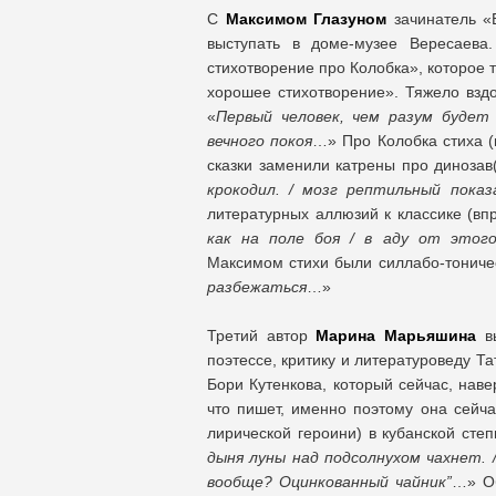
С
Максимом Глазуном
зачинатель «Б
выступать в доме-музее Вересаева.
стихотворение про Колобка», которое т
хорошее стихотворение». Тяжело вздо
«
Первый человек, чем разум буде
вечного покоя
…» Про Колобка стиха (
сказки заменили катрены про динозав(
крокодил. / мозг рептильный показ
литературных аллюзий к классике (впр
как на поле боя / в аду от этого
Максимом стихи были силлабо-тониче
разбежаться
…»
Третий автор
Марина Марьяшина
вы
поэтессе, критику и литературоведу Т
Бори Кутенкова, который сейчас, наве
что пишет, именно поэтому она сейча
лирической героини) в кубанской степ
дыня луны над подсолнухом чахнет. /
вообще? Оцинкованный чайник”
…» Об