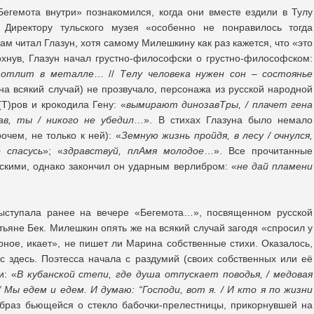
егемота внутри» познакомился, когда они вместе ездили в Тулу
 Директору тульского музея «особенно не понравилось тогда
ам читал Глазун, хотя самому Милешкину как раз кажется, что «это
хнув, Глазун начал грустно-философски о грустно-философском:
т отлит в металле
… //
Телу человека нужен сон – состоянье
на всякий случай) не прозвучало, персонажа из русской народной
Т)ров и крокодила Гену: «
вымирают динозавТры, / плачет гена
ав, ты / никого не убедил
…». В стихах Глазуна было немало
очем, не только к ней): «
Земную жизнь пройдя, в лесу / очнулся,
 спасусь
»; «
здравствуй, плАмя молодое
…». Все прочитанные
скими, однако закончил он ударным верлибром: «
не дай пламени
ступала ранее на вечере «Бегемота…», посвященном русской
атьяне Бек. Милешкин опять же на всякий случай загодя «спросил у
рное, икает», не пишет ли Марина собственные стихи. Оказалось,
с здесь. Поэтесса начала с раздумий (своих собственных или её
и: «
В кубанской степи, где душа отпускает поводья, / медовая
 Мы едем и едем. И думаю: “Господи, вот я. / И кто я по жизни
раз бьющейся о стекло бабочки-прелестницы, прикорнувшей на