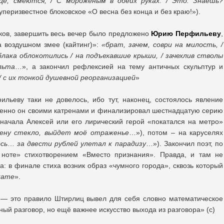
нце, смеются, / С мороженым в обеих руках. / Это. Знаешь?
перизвестное блоковское «О весна без конца и без краю!»).
ков, завершить весь вечер было предложено
Юрию Перфильеву
,
 воздушном змее (кайтинг)»:
«брат, зачем, соври на милость, /
блака облокотились / на подъехавшие крыши, / зачехлив стволы
льта
…», а закончил рефлексией на тему античных скульптур и
/ с их тонкой душевной реорганизацией
»
ьеву таки не довелось, ибо тут, наконец, состоялось явление
менно он своими катренами и финализировал шестнадцатую серию
начала Алексей или его лирический герой «покатался на метро»
ену стекло, выйдет моё отраженье
…»), потом – на каруселях
сь
…
за двести рублей улетал к парадизу
…»). Закончил поэт, по
ноте» стихотворением «Вместо признания». Правда, и там не
а: в финале стиха возник образ «чумного города», сквозь который
кате
».
 — это правило Штирлиц вывел для себя словно математическое
жный разговор, но ещё важнее искусство выхода из разговора» (с)