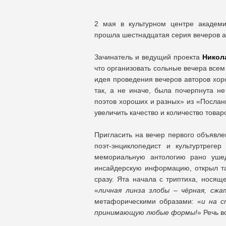
2 мая в культурном центре академи
прошла шестнадцатая серия вечеров а
Зачинатель и ведущий проекта
Никол
что организовать сольные вечера всем 
идея проведения вечеров авторов хор
так, а не иначе, была почерпнута не
поэтов хороших и разных» из «Послан
увеличить качество и количество това
Пригласить на вечер первого объявл
поэт-энциклопедист и культуртреге
мемориальную антологию рано ушед
инсайдерскую информацию, открыл 
сразу. Ята начала с триптиха, носящ
«
личная линза злобы – чёрная, сжа
метафорическими образами: «
и на с
принимающую любые формы!
» Речь в