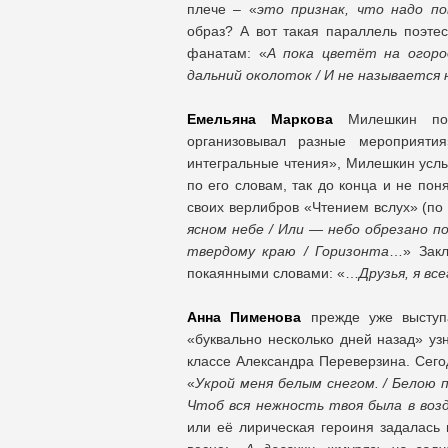
плече – «
это признак, что надо по
образ? А вот такая параллель поэтес
фанатам: «
А пока цветёт на огоро
дальний околоток / И не называется 
Емельяна Маркова
Милешкин пона
организовывал разные мероприятия
интегральные чтения», Милешкин услы
по его словам, так до конца и не пон
своих верлибров «Чтением вслух» (по 
ясном небе / Или — небо обрезано по
твердому краю / Горизонта
…» Закл
покаянными словами: «…
Друзья, я вс
Анна Пименова
прежде уже выступа
«буквально несколько дней назад» уз
классе Александра Переверзина. Сего
«
Укрой меня белым снегом. / Белою п
Чтоб вся нежность твоя была в возд
или её лирическая героиня задалась