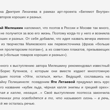
ка Дмитрия Лихачева в рамках арт-проекта «Бегемот Внутри»
второв хороших и разных.
ай Милешкин
напомнил, что поэтов в России и Москве так много,
не получится за всю его жизнь. Поэтому когда-то у него и возникла
оших и разных. От себя добавлю, что идея назвать вечера именно
 из творчества Маяковского как первоисточника (фраза «больше
ия пролетарским поэтам»), а из советских плакатов, призывающих
ров («больше товаров хороших и разных»).
енного к выступлению автора Милешкину рекомендовал известный
р Борис Кутенков, с которым они вместе издают многотомную
ших поэтов «Уйти, остаться, жить». Ведущий, сославшись на
тайну Полишинеля: псевдоним
Яте Летаевой
придумал весь курс
его название «кубик льда, чёрная капля энигмы и грецкий орех»:
тая в каплю, негация
…» Своё выступление поэтесса закончила
тенках рта освободятся в то, что называют огонь – в речь,
сё же осталась речью.