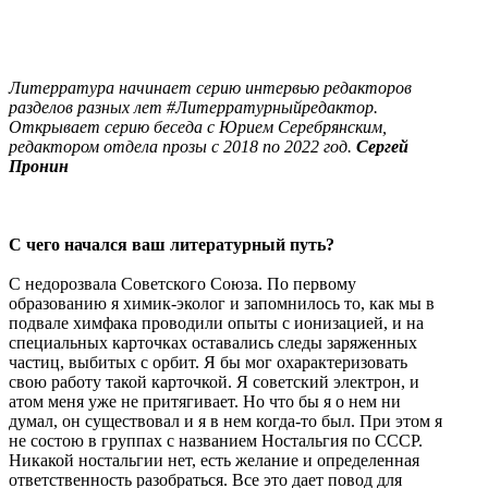
Литерратура начинает серию интервью редакторов
разделов разных лет #Литерратурныйредактор.
Открывает серию беседа с Юрием Серебрянским,
редактором отдела прозы с 2018 по 2022 год.
Сергей
Пронин
С чего начался ваш литературный путь?
С недорозвала Советского Союза. По первому
образованию я химик-эколог и запомнилось то, как мы в
подвале химфака проводили опыты с ионизацией, и на
специальных карточках оставались следы заряженных
частиц, выбитых с орбит. Я бы мог охарактеризовать
свою работу такой карточкой. Я советский электрон, и
атом меня уже не притягивает. Но что бы я о нем ни
думал, он существовал и я в нем когда-то был. При этом я
не состою в группах с названием Ностальгия по СССР.
Никакой ностальгии нет, есть желание и определенная
ответственность разобраться. Все это дает повод для