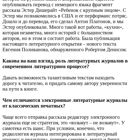
опубликовать перевод с немецкого языка фрагмент
рассказа Эстер Дишерайт «Ребенок с крупным лицом». С
Эстер мы познакомились в США и ее перформанс потряс.
Дошло и до перевода, его сделал Антон Платонов, и мы
Эстер опубликовали. Много такой вот работы, «кухни»,
которая незаметна, много историй с большинством
авторов, но в этом и состоит работа. Была публикация
настоящего литературного открытия – нового текста
Евгения Поливанова, обнаруженного Робертом Денисом.
Какова на ваш взгляд, роль литературных журналов в
современном литературном процессе?
Давать возможность талантливым текстам находить
дорогу к читателю, и придать самому автору уверенности
на пути к книге.
Чем отличаются электронные литературные журналы
от классических печатных?
Чаще всего отправка рассказа редактору электронного
журнала еще не стратегия, это «возьмут – не возьмут». У
самотека есть шанс. При условии, конечно, что
редколлегия журнала интегрирована в литературный
процесс и редакторы, помимо самотека, могут и берут