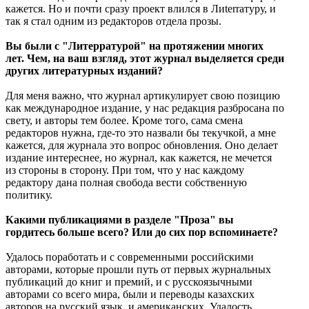
кажется. Но и почти сразу проект влился в Лиterraтуру, и
так я стал одним из редакторов отдела прозы.
Вы были с "Литерратурой" на протяжении многих
лет. Чем, на ваш взгляд, этот журнал выделяется среди
других литературных изданий?
Для меня важно, что журнал артикулирует свою позицию
как международное издание, у нас редакция разбросана по
свету, и авторы тем более. Кроме того, сама смена
редакторов нужна, где-то это назвали бы текучкой, а мне
кажется, для журнала это вопрос обновления. Оно делает
издание интереснее, но журнал, как кажется, не мечется
из стороны в сторону. При том, что у нас каждому
редактору дана полная свобода вести собственную
политику.
Какими публикациями в разделе "Проза" вы
гордитесь больше всего? Или до сих пор вспоминаете?
Удалось поработать и с современными российскими
авторами, которые прошли путь от первых журнальных
публикаций до книг и премий, и с русскоязычными
авторами со всего мира, были и переводы казахских
авторов на русский язык, и американских. Удалость