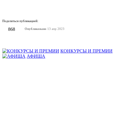
Поделиться публикацией:
868
Опубликовано
13 апр 2023
КОНКУРСЫ И ПРЕМИИ
АФИША
Наверх ↑
© 2014-2026 ИД Лиterraтура
Правовая информация
Владелец - Наталья Комелькова
Авторизация
ВХОД НА САЙТ
Зарегистрироваться
Забыли пароль?