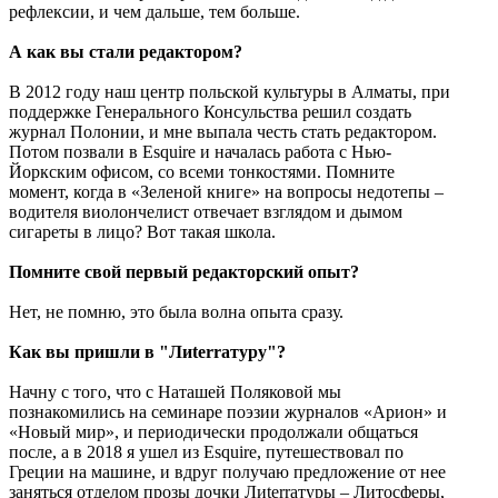
рефлексии, и чем дальше, тем больше.
А как вы стали редактором?
В 2012 году наш центр польской культуры в Алматы, при
поддержке Генерального Консульства решил создать
журнал Полонии, и мне выпала честь стать редактором.
Потом позвали в Esquire и началась работа с Нью-
Йоркским офисом, со всеми тонкостями. Помните
момент, когда в «Зеленой книге» на вопросы недотепы –
водителя виолончелист отвечает взглядом и дымом
сигареты в лицо? Вот такая школа.
Помните свой первый редакторский опыт?
Нет, не помню, это была волна опыта сразу.
Как вы пришли в "Лиterraтуру"?
Начну с того, что с Наташей Поляковой мы
познакомились на семинаре поэзии журналов «Арион» и
«Новый мир», и периодически продолжали общаться
после, а в 2018 я ушел из Esquire, путешествовал по
Греции на машине, и вдруг получаю предложение от нее
заняться отделом прозы дочки Лиterraтуры – Литосферы,