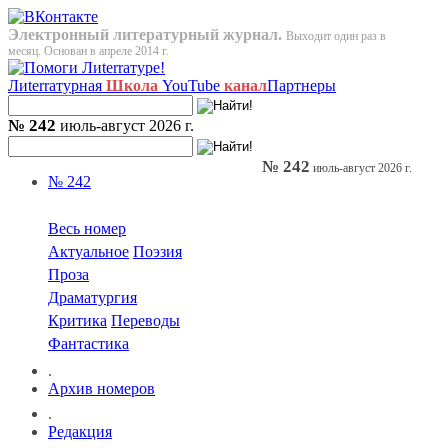
Электронный литературный журнал.
Выходит один раз в
месяц. Основан в апреле 2014 г.
Лиterraтурная
Школа
YouTube
канал
Партнеры
№ 242
июль-август 2026 г.
№ 242
июль-август 2026 г.
№ 242
Весь номер
Актуальное
Поэзия
Проза
Драматургия
Критика
Переводы
Фантастика
.
Архив номеров
.
Редакция