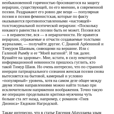
необыкновенной горячностью бросившегося на защиту
иерархии, существующей, по его мнению, в современной
поэзии. Раздражают его ровно две вещи — популярная
поэзия и поэзия феминистская, которые по факту
оказываются противопоставленными «настоящей»
толстожурнальной поэтической иерархии: «Поскольку
никакого равенства в поэзии быть не может. Поэзия вся
— в неравенстве, вся — в иерархичности. Не нравятся
иерархии, отражаемые и отчасти создаваемые толстыми
журналами, — получайте другие. С Дианой Арбениной и
Тимуром Шаовым, сияющими на вершине. Или с
Галиной Рымбу и ее “Моей вагиной”. И так далее.
Кушайте на здоровье». Мне, кстати, в силу некоторой
информационной невинности пришлось гуглить, кто
такой Тимур Шаов. Но очень интересно, что по странной
инерции патриархального сознания женская поэзия снова
вытесняется на бытовой, камерный и условно
«популярный» уровень, хотя на самом деле общее между
двумя этими направлениями можно найти только при
исключительном напряжении воображения. Точно такую
же операцию проделывали критики-мужчины чуть
больше ста лет назад, например, с романом «Гнев
Диониса» Евдокии Нагродской.
Также интересно, что в статье Евгения Абдуллаева злым