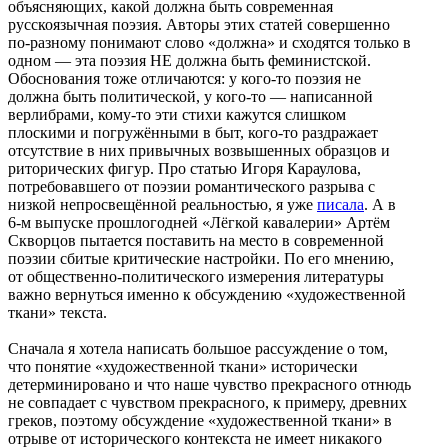
объясняющих, какой должна быть современная
русскоязычная поэзия. Авторы этих статей совершенно
по-разному понимают слово «должна» и сходятся только в
одном — эта поэзия НЕ должна быть феминистской.
Обоснования тоже отличаются: у кого-то поэзия не
должна быть политической, у кого-то — написанной
верлибрами, кому-то эти стихи кажутся слишком
плоскими и погружёнными в быт, кого-то раздражает
отсутствие в них привычных возвышенных образцов и
риторических фигур. Про статью Игоря Караулова,
потребовавшего от поэзии романтического разрыва с
низкой непросвещённой реальностью, я уже
писала
. А в
6-м выпуске прошлогодней «Лёгкой кавалерии» Артём
Скворцов пытается поставить на место в современной
поэзии сбитые критические настройки. По его мнению,
от общественно-политического измерения литературы
важно вернуться именно к обсуждению «художественной
ткани» текста.
Сначала я хотела написать большое рассуждение о том,
что понятие «художественной ткани» исторически
детерминировано и что наше чувство прекрасного отнюдь
не совпадает с чувством прекрасного, к примеру, древних
греков, поэтому обсуждение «художественной ткани» в
отрыве от исторического контекста не имеет никакого