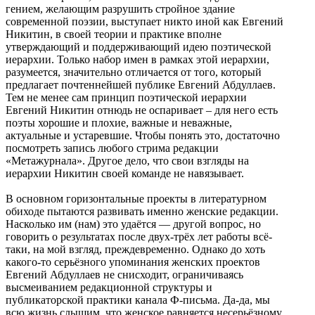
гением, желающим разрушить стройное здание
современной поэзии, выступает никто иной как Евгений
Никитин, в своей теории и практике вполне
утверждающий и поддерживающий идею поэтической
иерархии. Только набор имен в рамках этой иерархии,
разумеется, значительно отличается от того, который
предлагает почтеннейшей публике Евгений Абдуллаев.
Тем не менее сам принцип поэтической иерархии
Евгений Никитин отнюдь не оспаривает – для него есть
поэты хорошие и плохие, важные и неважные,
актуальные и устаревшие. Чтобы понять это, достаточно
посмотреть запись любого стрима редакции
«Метажурнала». Другое дело, что свои взгляды на
иерархии Никитин своей команде не навязывает.
В основном горизонтальные проекты в литературном
обиходе пытаются развивать именно женские редакции.
Насколько им (нам) это удаётся — другой вопрос, но
говорить о результатах после двух-трёх лет работы всё-
таки, на мой взгляд, преждевременно. Однако до хоть
какого-то серьёзного упоминания женских проектов
Евгений Абдуллаев не снисходит, ограничиваясь
высмеиванием редакционной структуры и
публикаторской практики канала Ф-письма. Да-да, мы
всю жизнь слышим, что женское равняется несерьёзному,