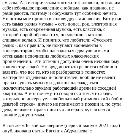
смысла. А в историческом контексте филологи, позволим
себе небольшое проявление снобизма, как правило, не
разбираются, поэтому и обсуждать тут особенно нечего.
Но потом мне пришла в голову другая аналогия. Вот у нас
есть самая разная музыка – есть попса, рок, электронная
музыка, есть современная музыка, есть классика, с
которой порой обращаются, по мнению знатоков,
слишком вольно. И понятно, что любители «Русского
радио», как правило, не покупают абонементы в
консерваторию, чтобы насладиться едва уловимыми
оттенками исполнения любимых классических
произведений. Эти оттенки доступны очень небольшому
количеству людей. Но вряд ли кто-то решится публично
заявить, что все те, кто не разбирается в тонкостях
мастерства отдельных исполнителей, вообще не имеют
права слушать музыку и должны наслаждаться
исключительно звуками работающей дрели из соседней
квартиры. А вот почему-то говорить о том, что люди,
которых не интересует «любопытный ритмический сбой в
девятой строке», ничего не понимают в поэзии и, по сути
дела, не имеют права писать о литературе, считается
вполне допустимым.
В той же «Лёгкой кавалерии» (первый выпуск 2021 года)
опубликована статья Евгения Абдуллаева, с