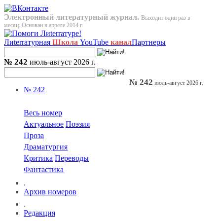
Электронный литературный журнал.
Выходит один раз в
месяц. Основан в апреле 2014 г.
Лиterraтурная
Школа
YouTube
канал
Партнеры
№ 242
июль-август 2026 г.
№ 242
июль-август 2026 г.
№ 242
Весь номер
Актуальное
Поэзия
Проза
Драматургия
Критика
Переводы
Фантастика
.
Архив номеров
.
Редакция