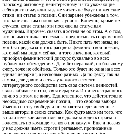
плоскому, бытовому, неинтересному и что уважающие
себя критики-мужчины даже читать не будут ни женские
стихи, ни статьи о поэзии. Они заранее убеждены в том,
что написана там сплошная глупость. Конечно, кроме тех
случаев, когда статьи эти посвящены статусным
мужчинам. Впрочем, сказать я хотела не об этом. А о том,
что не имеет никакого смысла предписывать современной
поэзии, какой она должна быть. Никто пять лет назад не
мог бы предсказать того расцвета феминистской поэзии,
который мы видим сейчас, и того значения, который
приобрел феминистский дискурс буквально во всех
публичных обсуждениях. Да и без иерархий, по большому
счету, тоже не обойтись. Только это будет не одна на всех
единая иерархия, а несколько разных. Да по факту так на
самом деле давно и есть – у каждого сегмента
литературного сообщества есть своя система ценностей,
свои любимые поэты, своя иерархия. И ничего страшного
лично я в этом не вижу. Единственное, что действительно
необходимо современной поэзии, – это свобода выбора.
Именно на эту свободу и покушаются перечисленные
выше авторы в своих статьях. Как будто мало им того, что
в политической жизни мы все должны ходить строем и
голосовать по команде «за кого прикажут». Еще и поэзия
у нас должна иметь строгий регламент, прописанные
процедуры и одну на всех жёсткую иерархию. Нет,