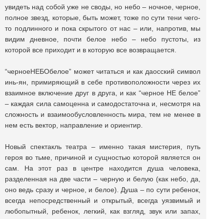
увидеть над собой уже не своды, но небо – ночное, черное,
полное звезд, которые, быть может, тоже по сути тени чего-
то подлинного и пока скрытого от нас – или, напротив, мы
видим дневное, почти белое небо – небо пустоты, из
которой все приходит и в которую все возвращается.
“черноеНЕБОбелое” может читаться и как даосский символ
инь-ян, примиряющий в себе противоположности через их
взаимное включение друг в друга, и как “черное НЕ белое”
– каждая сила самоценна и самодостаточна и, несмотря на
сложность и взаимообусловленность мира, тем не менее в
нем есть вектор, направление и ориентир.
Новый спектакль театра – именно такая мистерия, путь
героя во тьме, причиной и сущностью которой является он
сам. На этот раз в центре находится душа человека,
разделенная на две части – черную и белую (как небо, да,
оно ведь сразу и черное, и белое). Душа – по сути ребенок,
всегда непосредственный и открытый, всегда уязвимый и
любопытный, ребенок, легкий, как взгляд, звук или запах,