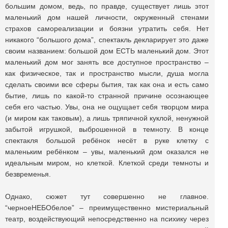
большим домом, ведь, по правде, существует лишь этот
маленький дом нашей личности, окруженный стенами
страхов самореализации и боязни утратить себя. Нет
никакого “большого дома”, спектакль декларирует это даже
своим названием: большой дом ЕСТЬ маленький дом. Этот
маленький дом мог занять все доступное пространство –
как физическое, так и пространство мысли, душа могла
сделать своими все сферы бытия, так как она и есть само
бытие, лишь по какой-то странной причине осознающее
себя его частью. Увы, она не ощущает себя творцом мира
(и миром как таковым), а лишь тряпичной куклой, ненужной
забытой игрушкой, выброшенной в темноту. В конце
спектакля большой ребёнок несёт в руке клетку с
маленьким ребёнком – увы, маленький дом оказался не
идеальным миром, но клеткой. Клеткой среди темноты и
безвременья.
Однако, сюжет тут совершенно не главное.
“черноеНЕБОбелое” – преимущественно мистериальный
театр, воздействующий непосредственно на психику через