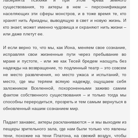
лабиринта психики и при этом чрева земного
существования, то актеры в нем – персонификации
населяющих эти сферы монстров, и в тоже время те, кто
хранят нить Ариадны, выводящую в свет и новую жизнь. И
кто знает, может именно чудовища и охраняют нить жизни –
или даже плетут ее.
И если верно то, что мы, как Иона, меняем свое сознание,
исправляя свои жизненные пути через пребывание во
мраке и пустоте, - или же как Тесей бредем наощупь без
надежды на возвращение, то подлинный театр – это совсем
не место развлечения, но место ужаса и испытаний, то
место, где мы теряем всякую надежду, ощущаем себя
заложником Вселенной, похороненными заживо самим
фактом собственного существования – и только тогда мы
способны переродиться, прозреть и тем самым вернуться в
обновленный нашим сознанием мир.
Падает занавес, актеры раскланиваются – и мы выходим из
пещеры зрительного зала, где нам были только что явлены
тени, похожие на тени Платона, на свежий воздух, чтобы