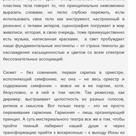
пластика тела говорит то, что принципиально невозможно
выразить словами, но легко глубоко пережить, если
использовать свое тело как инструмент, настроенный в
резонанс с телами актеров, сценография погружает в мир
живописи, которая, в свою очередь, тоже преимущественно
есть музыка, написанная красками, а свет пробуждает
наши фундаментальные инстинкты – от страха темноты до
наслаждения насыщенностью и цветом со всем спектром
бессознательных ассоциаций.
Сюжет – без сомнения, первая скрипка в оркестре,
исполняющей симфонию, но она – не весь оркестр и
содержание симфонии – вовсе не в ее партии, хотя,
безусловно, и в ней в том числе. Так режиссер, как
дирижер, выстраивает целостность из разных голосов,
ритмов и смыслов. Вот только театр – это не просто
переживание гармонии. Гармония – лишь организующий
принцип. А суть мистериального театра все же в том, чтобы
пройти темный лабиринт нашей души и через
трансформацию прийти к воскресенью – к выходу Ионы из