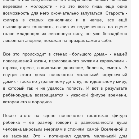
верёвкам к молодости - но это всего лишь ещё одна
возможность для него окончательно запутаться. Старость -
фигура в старых кринолинах и в чепце, все ещё
пытающаяся танцевать, выпив из подвешенных на сцене
голов младенцев их жизненную силу, но уже безнадёжно
лишенная энергии, похожая на призрак самого себя.
Все это происходит в стенах «большого дома» - нашей
повседневной жизни, изрисованного жуткими каракулями -
страхи, стресс, социальное давление, болезнь, смерть. А
внутри этого дома появляется маленький игрушечный
домик - тоска по утраченному детству, по идеальному миру,
в который так и не удалось попасть. И вот в результате
ребёнок-душа возвращается к ужасной фигуре времени,
которая его и породила.
После этого на сцене появляется гигантская фигура
ребенка – ее размер говорит о равнозначности души
человека мировым энергиям и стихиям, самой Вселенной и
ее законам. Это - потенциал сделать маленький дом