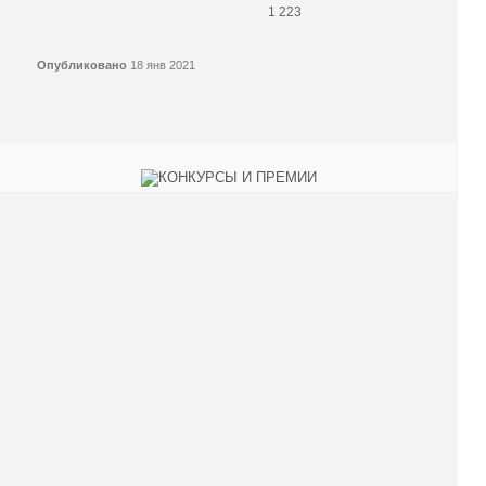
1 223
Опубликовано
18 янв 2021
КОНКУРСЫ И ПРЕМИИ
АФИША
Наверх ↑
© 2014-2026 ИД Лиterraтура