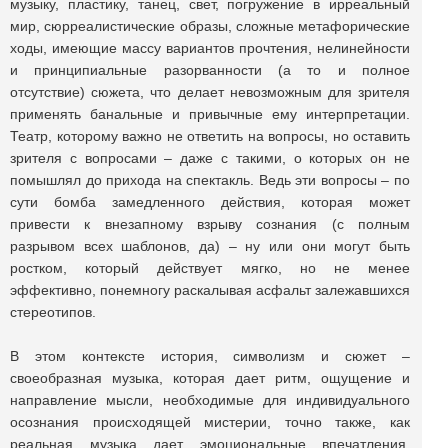
музыку, пластику, танец, свет, погружение в ирреальный
мир, сюрреалистические образы, сложные метафорические
ходы, имеющие массу вариантов прочтения, нелинейности
и принципиальные разорванности (а то и полное
отсутствие) сюжета, что делает невозможным для зрителя
применять банальные и привычные ему интерпретации.
Театр, которому важно не ответить на вопросы, но оставить
зрителя с вопросами – даже с такими, о которых он не
помышлял до прихода на спектакль. Ведь эти вопросы – по
сути бомба замедленного действия, которая может
привести к внезапному взрыву сознания (с полным
разрывом всех шаблонов, да) – ну или они могут быть
ростком, который действует мягко, но не менее
эффективно, понемногу раскалывая асфальт залежавшихся
стереотипов.
В этом контексте история, символизм и сюжет –
своеобразная музыка, которая дает ритм, ощущение и
направление мысли, необходимые для индивидуального
осознания происходящей мистерии, точно также, как
реальная музыка дает эмоциональные впечатления,