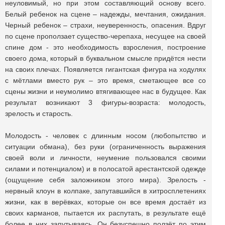
неуловимый, но при этом составляющий основу всего.
Белый ребенок на сцене – надежды, мечтания, ожидания.
Черный ребенок – страхи, неуверенность, опасения. Вдруг
по сцене проползает существо-черепаха, несущее на своей
спине дом - это необходимость взросления, построение
своего дома, который в буквальном смысле придётся нести
на своих плечах. Появляется гигантская фигура на ходулях
с мётлами вместо рук – это время, сметающее все со
сцены жизни и неумолимо втягивающее нас в будущее. Как
результат возникают 3 фигуры-возраста: молодость,
зрелость и старость.
Молодость - человек с длинным носом (любопытство и
ситуации обмана), без руки (ограниченность выражения
своей воли и личности, неумение пользовался своими
силами и потенциалом) и в полосатой арестантской одежде
(ощущение себя заложником этого мира). Зрелость -
нервный клоун в колпаке, запутавшийся в хитросплетениях
жизни, как в верёвках, которые он все время достаёт из
своих карманов, пытается их распутать, в результате ещё
более в них запутываясь. Он безуспешно ползёт по этим