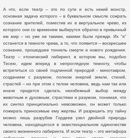
А что, если театр – это по сути и есть некий монстр,
основная задача которого – в буквальном смысле сожрать
сознание зрителей, поместив их в виртуальное чрево, из
которого они со временем выберутся обратно в привычный
им мир – но уже не такими, какими были прежде. Их “я”
останется в темноте чрева, а то, что появится – воскресшее
сознание, прошедшее тоннель смерти и нового рождения.
Театр – хтонический лабиринт, в котором мы, подобно
Тесею, идем вперед в непроглядную темноту, чтобы
встретиться со своей подлинной природой - минотавром,
созданием с разумом, полном энергий земли, стихий,
страстей – но при этом с телом человека, ведь нам так или
иначе придется сделать неизбежный выбор между
животным и духовным, страстями и разумом, понимая, что
их синтез принципиально невозможен, он может только
пожирать приносимые ему жертвы. И разрешить эту тайну
можно лишь разрубив Гордеев узел двойной природы
человека, находящегося в экзистенциальном одиночестве
своего жизненного лабиринта. И если театр – это метафора