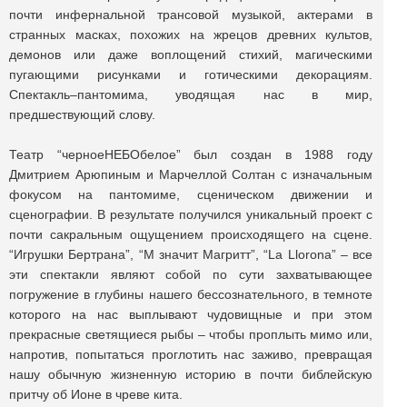
почти инфернальной трансовой музыкой, актерами в
странных масках, похожих на жрецов древних культов,
демонов или даже воплощений стихий, магическими
пугающими рисунками и готическими декорациям.
Спектакль–пантомима, уводящая нас в мир,
предшествующий слову.
Театр “черноеНЕБОбелое” был создан в 1988 году
Дмитрием Арюпиным и Марчеллой Солтан с изначальным
фокусом на пантомиме, сценическом движении и
сценографии. В результате получился уникальный проект с
почти сакральным ощущением происходящего на сцене.
“Игрушки Бертрана”, “М значит Магритт”, “La Llorona” – все
эти спектакли являют собой по сути захватывающее
погружение в глубины нашего бессознательного, в темноте
которого на нас выплывают чудовищные и при этом
прекрасные светящиеся рыбы – чтобы проплыть мимо или,
напротив, попытаться проглотить нас заживо, превращая
нашу обычную жизненную историю в почти библейскую
притчу об Ионе в чреве кита.