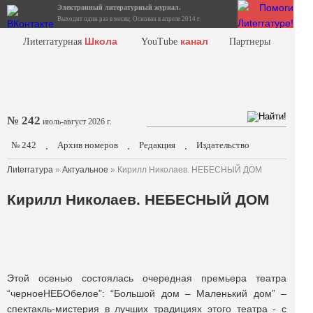
Электронный литературный журнал.
Выходит один раз в месяц. Основан в апреле 2014 г.
Школа
канал
Лиterraтурная
YouTube
Партнеры
№ 242
июль-август 2026 г.
№ 242
Архив номеров
Редакция
Издательство
.
.
.
Лиterraтура
»
Актуальное
» Кирилл Николаев. НЕБЕСНЫЙ ДОМ
Кирилл Николаев. НЕБЕСНЫЙ ДОМ
Этой осенью состоялась очередная премьера театра
“черноеНЕБОбелое”: “Большой дом – Маленький дом” –
спектакль-мистерия в лучших традициях этого театра - с